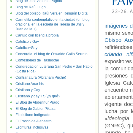
Blog de José Antonio Pagola
Blog de Raúl Lugo
Blog del obispo Raúl Vera en Religión Digital
Carmelita contemplativo en la ciudad (un blog
oracional en la escuela de Teresa de Jhs y
imágenes de
Juan de la +)
mismo sexo 
Cartujo con licencia propia
Obispo Aux
Católico y Gay
refiriéndo
Católico+Gay
criando n
Concordia, el blog de Oswaldo Gallo Serrato
Confesiones de Trasnoche
expositores
Congregación Luterana San Pedro y San Pablo
la comunida
(Costa Rica)
presiones d
Contranatura (Abraham Puche)
Iglesia Ca
Cristiano Arco Iris
encuentro n
Cristiano y Gay
Cristiano y gay!!! Sí ¿y qué?
abiertament
El Blog de Abdennur Prado
vigente doc
El Blog de Xabier Pikaza
lucha por l
El cristiano indignado
«ideología
El Frasco de Alabastro
(GNRC), que
Escrituras Inclusivas
mundo, ha s