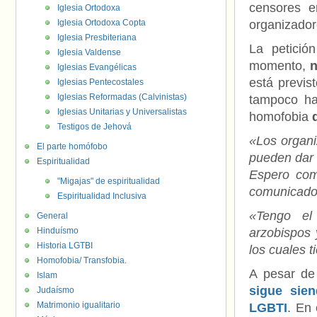
censores e
Iglesia Ortodoxa
Iglesia Ortodoxa Copta
organizadore
Iglesia Presbiteriana
La petició
Iglesia Valdense
momento,
n
Iglesias Evangélicas
está previs
Iglesias Pentecostales
Iglesias Reformadas (Calvinistas)
tampoco ha
Iglesias Unitarias y Universalistas
homofobia
Testigos de Jehová
«Los organi
El parte homófobo
pueden dar 
Espiritualidad
Espero com
"Migajas" de espiritualidad
comunicado
Espiritualidad Inclusiva
«Tengo el 
General
Hinduísmo
arzobispos 
Historia LGTBI
los cuales 
Homofobia/ Transfobia.
A pesar de 
Islam
sigue sie
Judaísmo
Matrimonio igualitario
LGBTI
. En 