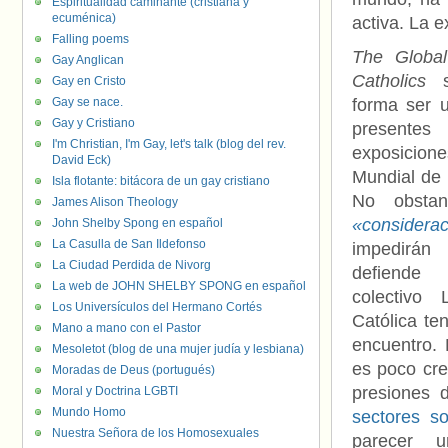
Espiritualidad caminante (cristiana y
ecuménica)
activa. La e
Falling poems
The Globa
Gay Anglican
Catholics
so
Gay en Cristo
Gay se nace.
forma ser 
Gay y Cristiano
present
I'm Christian, I'm Gay, let's talk (blog del rev.
exposici
David Eck)
Mundial de 
Isla flotante: bitácora de un gay cristiano
No obsta
James Alison Theology
«consider
John Shelby Spong en español
La Casulla de San Ildefonso
impedirán
La Ciudad Perdida de Nivorg
defiende 
La web de JOHN SHELBY SPONG en español
colectivo
Los Universículos del Hermano Cortés
Católica te
Mano a mano con el Pastor
encuentro. 
Mesoletot (blog de una mujer judía y lesbiana)
es poco cre
Moradas de Deus (portugués)
presiones d
Moral y Doctrina LGBTI
Mundo Homo
sectores so
Nuestra Señora de los Homosexuales
parecer 