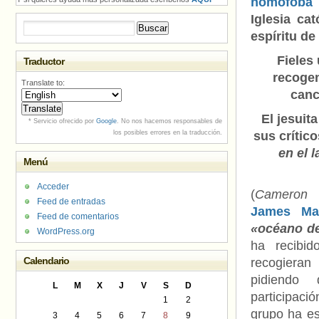
homófoba
Iglesia ca
Buscar:
espíritu d
Fieles
Traductor
recogen
Translate to:
canc
El jesuit
* Servicio ofrecido por
Google
. No nos hacemos responsables de
los posibles errores en la traducción.
sus crítico
en el 
Menú
Acceder
(
Cameron 
Feed de entradas
James Mar
Feed de comentarios
«océano d
WordPress.org
ha recibi
Calendario
recogieran
pidiendo
L
M
X
J
V
S
D
participaci
1
2
grupo ha es
3
4
5
6
7
8
9