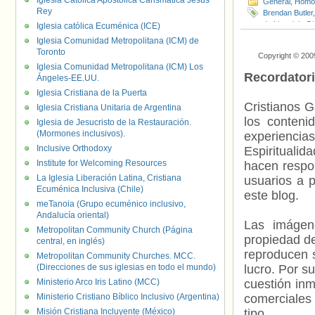
Iglesia Católica Apostólica Carismática Jesús
General
,
Homof
Rey
Brendan Butler
de Limerick
,
Di
Iglesia católica Ecuménica (ICE)
Homofobia/Tra
Iglesia Comunidad Metropolitana (ICM) de
Field
,
Ruby Alm
Toronto
Copyright © 200
(GNRC)
,
Tim B
Iglesia Comunidad Metropolitana (ICM) Los
Recordator
Ángeles-EE.UU.
Iglesia Cristiana de la Puerta
Cristianos G
Iglesia Cristiana Unitaria de Argentina
los contenid
Iglesia de Jesucristo de la Restauración.
(Mormones inclusivos).
experienci
Inclusive Orthodoxy
Espiritualid
Institute for Welcoming Resources
hacen respo
La Iglesia Liberación Latina, Cristiana
usuarios a p
Ecuménica Inclusiva (Chile)
este blog.
meTanoia (Grupo ecuménico inclusivo,
Andalucía oriental)
Las imágene
Metropolitan Community Church (Página
propiedad de
central, en inglés)
reproducen s
Metropolitan Community Churches. MCC.
(Direcciones de sus iglesias en todo el mundo)
lucro. Por s
Ministerio Arco Iris Latino (MCC)
cuestión inm
Ministerio Cristiano Bíblico Inclusivo (Argentina)
comerciales 
Misión Cristiana Incluyente (México)
tipo.