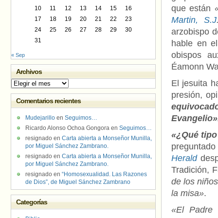
que están
10
11
12
13
14
15
16
Martin, S.J
17
18
19
20
21
22
23
24
25
26
27
28
29
30
arzobispo d
31
hable en el
obispos au
« Sep
Éamonn Wa
Archivos
El jesuita 
Archivos
presión, o
Comentarios recientes
equivocad
Evangelio»
Mudejarillo
en
Seguimos…
Ricardo Alonso Ochoa Gongora
en
Seguimos…
«¿Qué tipo
resignado
en
Carta abierta a Monseñor Munilla,
pregunta
por Miguel Sánchez Zambrano.
resignado
en
Carta abierta a Monseñor Munilla,
Herald
desp
por Miguel Sánchez Zambrano.
Tradición, 
resignado
en
“Homosexualidad. Las Razones
de los niño
de Dios”, de Miguel Sánchez Zambrano
la misa»
.
Categorías
«El Padre 