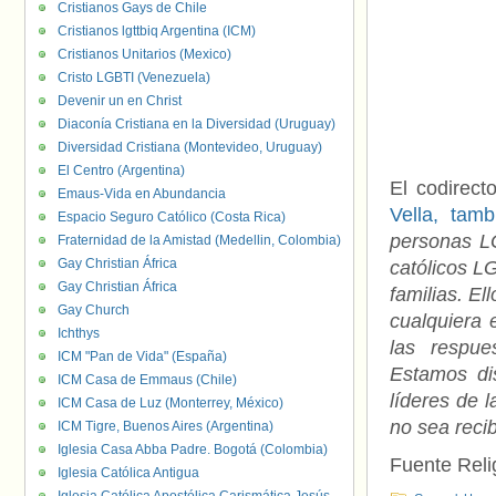
Cristianos Gays de Chile
Cristianos lgttbiq Argentina (ICM)
Cristianos Unitarios (Mexico)
Cristo LGBTI (Venezuela)
Devenir un en Christ
Diaconía Cristiana en la Diversidad (Uruguay)
Diversidad Cristiana (Montevideo, Uruguay)
El Centro (Argentina)
El codirect
Emaus-Vida en Abundancia
Vella, tam
Espacio Seguro Católico (Costa Rica)
personas LG
Fraternidad de la Amistad (Medellin, Colombia)
Gay Christian África
católicos L
Gay Christian África
familias. El
Gay Church
cualquiera 
Ichthys
las respue
ICM "Pan de Vida" (España)
Estamos di
ICM Casa de Emmaus (Chile)
líderes de l
ICM Casa de Luz (Monterrey, México)
no sea reci
ICM Tigre, Buenos Aires (Argentina)
Iglesia Casa Abba Padre. Bogotá (Colombia)
Fuente Reli
Iglesia Católica Antigua