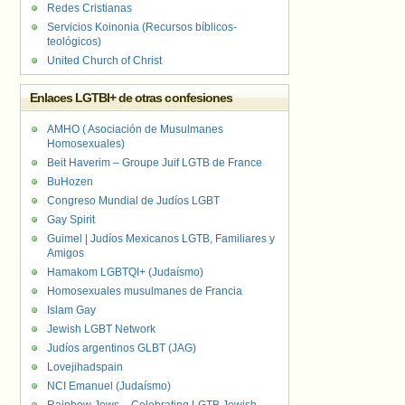
Redes Cristianas
Servicios Koinonia (Recursos bíblicos-
teológicos)
United Church of Christ
Enlaces LGTBI+ de otras confesiones
AMHO ( Asociación de Musulmanes
Homosexuales)
Beit Haverim – Groupe Juif LGTB de France
BuHozen
Congreso Mundial de Judíos LGBT
Gay Spirit
Guimel | Judíos Mexicanos LGTB, Familiares y
Amigos
Hamakom LGBTQI+ (Judaísmo)
Homosexuales musulmanes de Francia
Islam Gay
Jewish LGBT Network
Judíos argentinos GLBT (JAG)
Lovejihadspain
NCI Emanuel (Judaísmo)