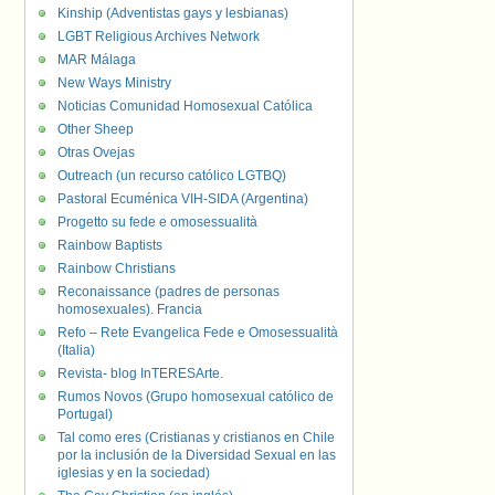
Kinship (Adventistas gays y lesbianas)
LGBT Religious Archives Network
MAR Málaga
New Ways Ministry
Noticias Comunidad Homosexual Católica
Other Sheep
Otras Ovejas
Outreach (un recurso católico LGTBQ)
Pastoral Ecuménica VIH-SIDA (Argentina)
Progetto su fede e omosessualità
Rainbow Baptists
Rainbow Christians
Reconaissance (padres de personas
homosexuales). Francia
Refo – Rete Evangelica Fede e Omosessualità
(Italia)
Revista- blog InTERESArte.
Rumos Novos (Grupo homosexual católico de
Portugal)
Tal como eres (Cristianas y cristianos en Chile
por la inclusión de la Diversidad Sexual en las
iglesias y en la sociedad)