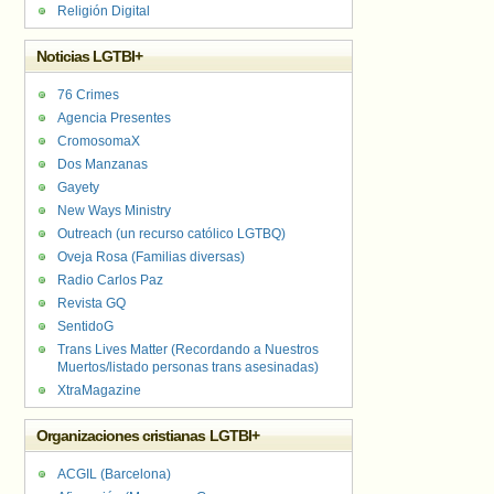
Religión Digital
Noticias LGTBI+
76 Crimes
Agencia Presentes
CromosomaX
Dos Manzanas
Gayety
New Ways Ministry
Outreach (un recurso católico LGTBQ)
Oveja Rosa (Familias diversas)
Radio Carlos Paz
Revista GQ
SentidoG
Trans Lives Matter (Recordando a Nuestros
Muertos/listado personas trans asesinadas)
XtraMagazine
Organizaciones cristianas LGTBI+
ACGIL (Barcelona)