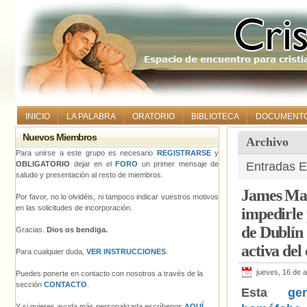
INICIO
LA PALABRA
ORATORIO
BIBLIOTECA
DOCUMENT
Nuevos Miembros
Archivo
Para unirse a este grupo es necesario
REGISTRARSE
y
OBLIGATORIO
dejar en el
FORO
un primer mensaje de
Entradas E
saludo y presentación al resto de miembros.
James Mart
Por favor, no lo olvidéis, ni tampoco indicar vuestros motivos
en las solicitudes de incorporación.
impedirle 
de Dublín 
Gracias.
Dios os bendiga.
activa de
Para cualquier duda,
VER INSTRUCCIONES
.
jueves, 16 de 
Puedes ponerte en contacto con nosotros a través de la
sección
CONTACTO
.
Esta
ge
Y si quieres ayuda más personalizada escríbenos
AQUÍ