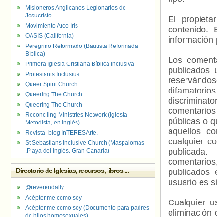
Misioneros Anglicanos Legionarios de
Jesucristo
El propieta
Movimiento Arco Iris
contenido. 
OASIS (California)
información 
Peregrino Reformado (Bautista Reformada
Bíblica)
Los comenta
Primera Iglesia Cristiana Bíblica Inclusiva
publicados 
Protestants Inclusius
reservándos
Queer Spirit Church
difamatorio
Queering The Church
discriminat
Queering The Church
comentarios
Reconciling Ministries Network (Iglesia
públicas o 
Metodista, en inglés)
aquellos c
Revista- blog InTERESArte.
cualquier c
St Sebastians Inclusive Church (Maspalomas
publicada.
.Playa del Inglés. Gran Canaria)
comentarios,
Directorio de Iglesias, recursos, libros....
publicados 
usuario es s
@reverendally
Acéptenme como soy
Cualquier us
Acéptenme como soy (Documento para padres
eliminación 
de hijos homosexuales)