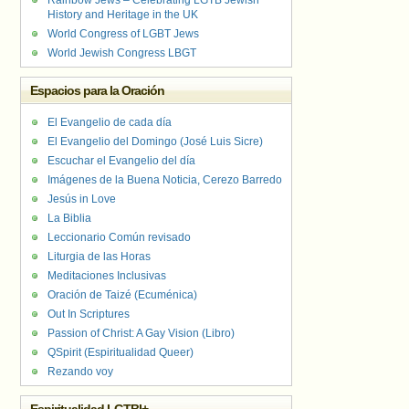
Rainbow Jews – Celebrating LGTB Jewish
History and Heritage in the UK
World Congress of LGBT Jews
World Jewish Congress LBGT
Espacios para la Oración
El Evangelio de cada día
El Evangelio del Domingo (José Luis Sicre)
Escuchar el Evangelio del día
Imágenes de la Buena Noticia, Cerezo Barredo
Jesús in Love
La Biblia
Leccionario Común revisado
Liturgia de las Horas
Meditaciones Inclusivas
Oración de Taizé (Ecuménica)
Out In Scriptures
Passion of Christ: A Gay Vision (Libro)
QSpirit (Espiritualidad Queer)
Rezando voy