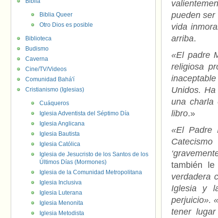
Biblia
valienteme
pueden ser 
Biblia Queer
Otro Dios es posible
vida inmora
arriba
.
Biblioteca
Budismo
«El padre M
Caverna
religiosa 
Cine/TV/Videos
inaceptabl
Comunidad Bahá'í
Unidos. Ha
Cristianismo (Iglesias)
una charla
Cuáqueros
libro
.»
Iglesia Adventista del Séptimo Día
Iglesia Anglicana
«El Padre 
Iglesia Bautista
Catecismo 
Iglesia Católica
‘gravement
Iglesia de Jesucristo de los Santos de los
Últimos Días (Mormones)
también le
Iglesia de la Comunidad Metropolitana
verdadera c
Iglesia Inclusiva
Iglesia y 
Iglesia Luterana
perjuicio».
Iglesia Menonita
tener luga
Iglesia Metodista