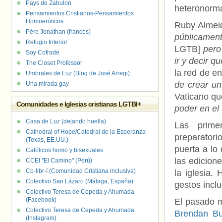
Pays de Zabulon
heteronormat
Pensamientos Cristianos-Pensamientos
Homoeróticos
Ruby Almei
Père Jonathan (francés)
públicamen
Refugio Interior
LGTB]
pero 
Soy Cofrade
ir y decir 
The Closet Professor
la red de e
Umbrales de Luz (Blog de José Arregi)
de crear un
Una mirada gay
Vaticano q
Comunidades e Iglesias cristianas LGTBI+
poder en el 
Casa de Luz (dejando huella)
Las prime
Cathedral of Hope/Catedral de la Esperanza
preparatori
(Texas, EE.UU.)
puerta a lo
Católicos homo y bisexuales
las edicione
CCEI "El Camino" (Perú)
Co-libr-í (Comunidad Cristiana inclusiva)
la iglesia
Colectivo San Lázaro (Málaga, España)
gestos incl
Colectivo Teresa de Cepeda y Ahumada
(Facebook)
El pasado m
Colectivo Teresa de Cepeda y Ahumada
Brendan Bu
(Instagram)