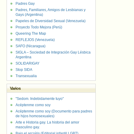
Padres Gay
Padres, Familiares, Amigos de Lesbianas y
Gays (Argentina)
Papeles de Diversidad Sexual (Venezuela)
Proyecto Todo Mejora (Perú)
Queering The Map
REFLEJOS (Venezuela)
SAFO (Nicaragua)
SIGLA – Sociedad de Integración Gay Lésbica
Argentina
SOLIDARIGAY
Stop SIDA
Transexualia
Varios
"Sedom. Indebidamente tuyo"
Acéptenme como soy
Acéptenme como soy (Documento para padres
de hijos homosexuales)
Arte e Historia gay. La historia del amor
masculino gay.
Bajo el arcoíris (Editorial infantil LGBT).