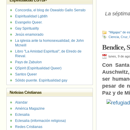
Espiritualidad LGTBI+
Concordia, el blog de Oswaldo Gallo Serrato
La séptim
Espiritualidad Lgbtih
Evangelio Queer.
Gay Spirituality
"Migajas" de es
Jesús enamorado
Ciencia
,
Cruz
,
La iglesia ante la homosexualidad, de John
Mcneill
Bendice, S
Libro "La Amistad Espiritual", de Elredo de
Rieval.
lunes, 9 de ag
Pays de Zabulon
Con Santa
QSpirit (Espiritualidad Queer)
Auschwitz,
Santos Queer
ser humano
Sólido puente. Espiritualidad gay
pesar de n
Noticias Cristianas
Paz y de M
Alandar
América Magazine
Eclesalia
Eclesalia (información religiosa)
Redes Cristianas