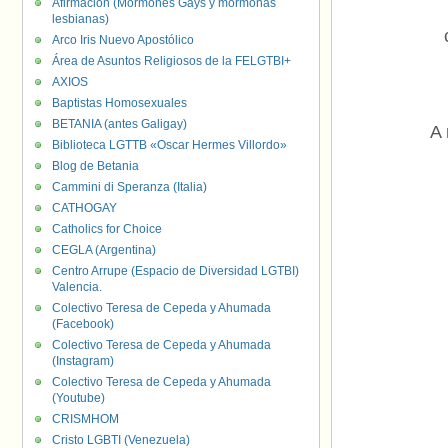
Afirmación (Mormones Gays y mormonas
lesbianas)
Arco Iris Nuevo Apostólico
Área de Asuntos Religiosos de la FELGTBI+
AXIOS
Baptistas Homosexuales
BETANIA (antes Galigay)
A 
Biblioteca LGTTB «Oscar Hermes Villordo»
Blog de Betania
Cammini di Speranza (Italia)
CATHOGAY
Catholics for Choice
CEGLA (Argentina)
Centro Arrupe (Espacio de Diversidad LGTBI)
Valencia.
Colectivo Teresa de Cepeda y Ahumada
(Facebook)
Colectivo Teresa de Cepeda y Ahumada
(Instagram)
Colectivo Teresa de Cepeda y Ahumada
(Youtube)
CRISMHOM
Cristo LGBTI (Venezuela)