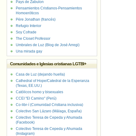
Pays de Zabulon
Pensamientos Cristianos-Pensamientos
Homoeróticos
Père Jonathan (francés)
Refugio Interior
Soy Cofrade
The Closet Professor
Umbrales de Luz (Blog de José Arregi)
Una mirada gay
Comunidades e Iglesias cristianas LGTBI+
Casa de Luz (dejando huella)
Cathedral of Hope/Catedral de la Esperanza
(Texas, EE.UU.)
Católicos homo y bisexuales
CCEI "El Camino" (Perú)
Co-libr-í (Comunidad Cristiana inclusiva)
Colectivo San Lázaro (Málaga, España)
Colectivo Teresa de Cepeda y Ahumada
(Facebook)
Colectivo Teresa de Cepeda y Ahumada
(Instagram)