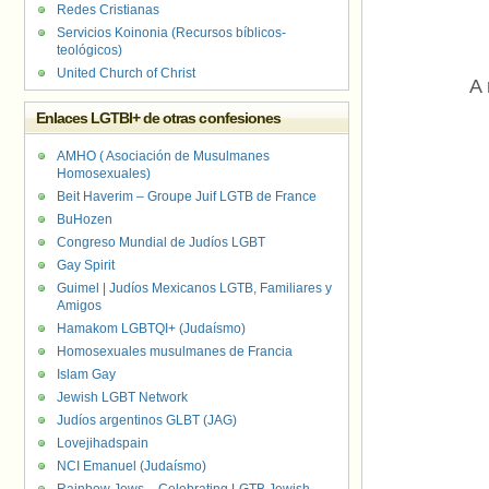
Redes Cristianas
Servicios Koinonia (Recursos bíblicos-
teológicos)
United Church of Christ
A 
Enlaces LGTBI+ de otras confesiones
AMHO ( Asociación de Musulmanes
Homosexuales)
Beit Haverim – Groupe Juif LGTB de France
BuHozen
Congreso Mundial de Judíos LGBT
Gay Spirit
Guimel | Judíos Mexicanos LGTB, Familiares y
Amigos
Hamakom LGBTQI+ (Judaísmo)
Homosexuales musulmanes de Francia
Islam Gay
Jewish LGBT Network
Judíos argentinos GLBT (JAG)
Lovejihadspain
NCI Emanuel (Judaísmo)