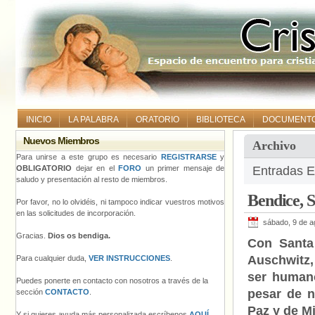
INICIO
LA PALABRA
ORATORIO
BIBLIOTECA
DOCUMENT
Nuevos Miembros
Archivo
Para unirse a este grupo es necesario
REGISTRARSE
y
OBLIGATORIO
dejar en el
FORO
un primer mensaje de
Entradas E
saludo y presentación al resto de miembros.
Bendice, S
Por favor, no lo olvidéis, ni tampoco indicar vuestros motivos
en las solicitudes de incorporación.
sábado, 9 de a
Gracias.
Dios os bendiga.
Con Santa
Auschwitz,
Para cualquier duda,
VER INSTRUCCIONES
.
ser humano
Puedes ponerte en contacto con nosotros a través de la
pesar de n
sección
CONTACTO
.
Paz y de M
Y si quieres ayuda más personalizada escríbenos
AQUÍ