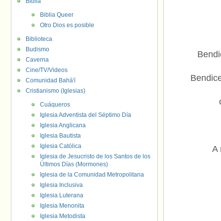
Biblia
Biblia Queer
Otro Dios es posible
Biblioteca
Budismo
Bendi
Caverna
Cine/TV/Videos
Bendice
Comunidad Bahá'í
Cristianismo (Iglesias)
Cuáqueros
Iglesia Adventista del Séptimo Día
Iglesia Anglicana
Iglesia Bautista
Iglesia Católica
A 
Iglesia de Jesucristo de los Santos de los
Últimos Días (Mormones)
Iglesia de la Comunidad Metropolitana
Iglesia Inclusiva
Iglesia Luterana
Iglesia Menonita
Iglesia Metodista