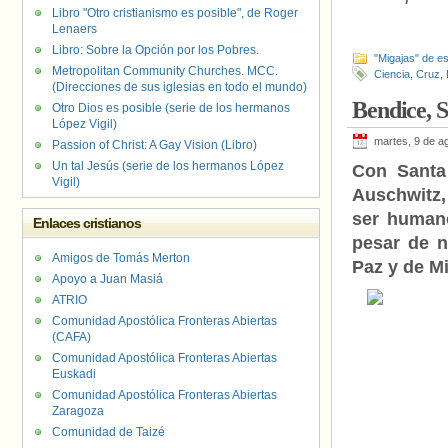
Libro "Otro cristianismo es posible", de Roger
Lenaers
Libro: Sobre la Opción por los Pobres.
"Migajas" de es
Metropolitan Community Churches. MCC.
Ciencia
,
Cruz
,
(Direcciones de sus iglesias en todo el mundo)
Bendice, S
Otro Dios es posible (serie de los hermanos
López Vigil)
martes, 9 de a
Passion of Christ: A Gay Vision (Libro)
Un tal Jesús (serie de los hermanos López
Con Santa
Vigil)
Auschwitz,
ser humano
Enlaces cristianos
pesar de n
Amigos de Tomás Merton
Paz y de M
Apoyo a Juan Masiá
ATRIO
Comunidad Apostólica Fronteras Abiertas
(CAFA)
Comunidad Apostólica Fronteras Abiertas
Euskadi
Comunidad Apostólica Fronteras Abiertas
Zaragoza
Comunidad de Taizé