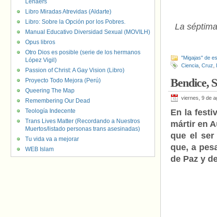
Lenaers
Libro Miradas Atrevidas (Aldarte)
Libro: Sobre la Opción por los Pobres.
La séptim
Manual Educativo Diversidad Sexual (MOVILH)
Opus libros
Otro Dios es posible (serie de los hermanos
"Migajas" de es
López Vigil)
Ciencia
,
Cruz
,
Passion of Christ: A Gay Vision (Libro)
Bendice, S
Proyecto Todo Mejora (Perú)
Queering The Map
viernes, 9 de 
Remembering Our Dead
Teología Indecente
En la fest
Trans Lives Matter (Recordando a Nuestros
mártir en 
Muertos/listado personas trans asesinadas)
que el ser
Tu vida va a mejorar
que, a pes
WEB Islam
de Paz y d