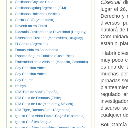
Cisexual’
di
Cristianos Gays de Chile
Cristianos lgttbiq Argentina (ICM)
lugar el 26
Cristianos Unitarios (Mexico)
Derecho y d
Cristo LGBTI (Venezuela)
diversos p
Devenir un en Christ
hablará de 
Diaconía Cristiana en la Diversidad (Uruguay)
Comunidade
Diversidad Cristiana (Montevideo, Uruguay)
están ni pl
El Centro (Argentina)
Emaus-Vida en Abundancia
Habrá diver
Espacio Seguro Católico (Costa Rica)
muy poco co
Fraternidad de la Amistad (Medellin, Colombia)
es una de l
Gay Christian África
muchas pere
Gay Christian África
jornadas se
Gay Church
Ichthys
planteamien
ICM "Pan de Vida" (España)
regulado e
ICM Casa de Emmaus (Chile)
investigado
ICM Casa de Luz (Monterrey, México)
discurso so
ICM Tigre, Buenos Aires (Argentina)
cualquier di
Iglesia Casa Abba Padre. Bogotá (Colombia)
Iglesia Católica Antigua
Boti García