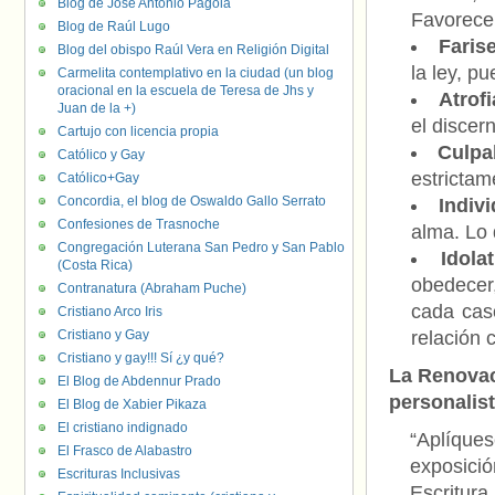
Blog de José Antonio Pagola
Favorece 
Blog de Raúl Lugo
Faris
Blog del obispo Raúl Vera en Religión Digital
la ley, p
Carmelita contemplativo en la ciudad (un blog
oracional en la escuela de Teresa de Jhs y
Atrof
Juan de la +)
el discer
Cartujo con licencia propia
Culpa
Católico y Gay
estrictam
Católico+Gay
Concordia, el blog de Oswaldo Gallo Serrato
Indiv
Confesiones de Trasnoche
alma. Lo 
Congregación Luterana San Pedro y San Pablo
Idola
(Costa Rica)
obedecer,
Contranatura (Abraham Puche)
cada cas
Cristiano Arco Iris
Cristiano y Gay
relación 
Cristiano y gay!!! Sí ¿y qué?
La Renovaci
El Blog de Abdennur Prado
personalis
El Blog de Xabier Pikaza
El cristiano indignado
“Aplíques
El Frasco de Alabastro
exposici
Escrituras Inclusivas
Escritura