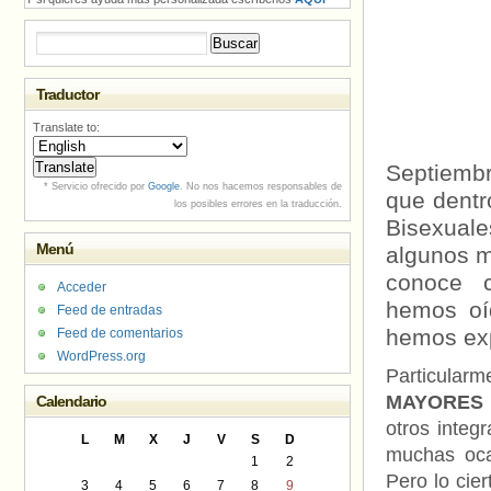
Buscar:
Traductor
Translate to:
Septiembr
* Servicio ofrecido por
Google
. No nos hacemos responsables de
que dentr
los posibles errores en la traducción.
Bisexuale
Menú
algunos m
conoce
Acceder
hemos oíd
Feed de entradas
hemos ex
Feed de comentarios
WordPress.org
Particular
MAYORES
Calendario
otros integ
L
M
X
J
V
S
D
muchas oca
1
2
Pero lo cier
3
4
5
6
7
8
9