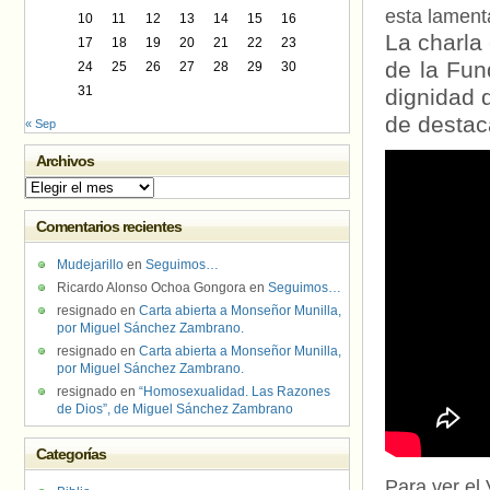
esta lament
10
11
12
13
14
15
16
La charla
17
18
19
20
21
22
23
de la Fun
24
25
26
27
28
29
30
31
dignidad
de destac
« Sep
Archivos
Archivos
Comentarios recientes
Mudejarillo
en
Seguimos…
Ricardo Alonso Ochoa Gongora
en
Seguimos…
resignado
en
Carta abierta a Monseñor Munilla,
por Miguel Sánchez Zambrano.
resignado
en
Carta abierta a Monseñor Munilla,
por Miguel Sánchez Zambrano.
resignado
en
“Homosexualidad. Las Razones
de Dios”, de Miguel Sánchez Zambrano
Categorías
Para ver el