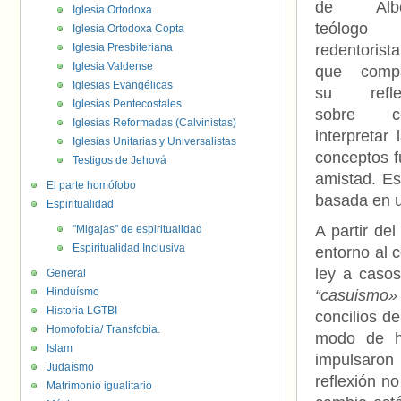
de Alber
Iglesia Ortodoxa
teólogo
Iglesia Ortodoxa Copta
Iglesia Presbiteriana
redentorista
Iglesia Valdense
que compa
Iglesias Evangélicas
su refle
Iglesias Pentecostales
sobre c
Iglesias Reformadas (Calvinistas)
interpreta
Iglesias Unitarias y Universalistas
conceptos fu
Testigos de Jehová
amistad. Es
El parte homófobo
basada en u
Espiritualidad
A partir del
"Migajas" de espiritualidad
Espiritualidad Inclusiva
entorno al c
ley a caso
General
Hinduísmo
“casuismo»
Historia LGTBI
concilios de
Homofobia/ Transfobia.
modo de ha
Islam
impulsaron 
Judaísmo
reflexión no
Matrimonio igualitario