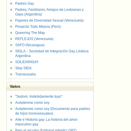
Padres Gay
Padres, Familiares, Amigos de Lesbianas y
Gays (Argentina)
Papeles de Diversidad Sexual (Venezuela)
Proyecto Todo Mejora (Perú)
Queering The Map
REFLEJOS (Venezuela)
SAFO (Nicaragua)
SIGLA – Sociedad de Integración Gay Lésbica
Argentina
SOLIDARIGAY
Stop SIDA
Transexualia
Varios
"Sedom. Indebidamente tuyo"
Acéptenme como soy
Acéptenme como soy (Documento para padres
de hijos homosexuales)
Arte e Historia gay. La historia del amor
masculino gay.
Bajo el arcoíris (Editorial infantil LGBT).