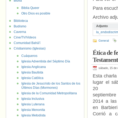
Biblia
Para escuch
Biblia Queer
Otro Dios es posible
Archivo adju
Biblioteca
Adjunto
Budismo
Caverna
la_endodiscri
Cine/TV/Videos
General
Comunidad Bahá'í
Cristianismo (Iglesias)
Ética de f
Cuáqueros
Testamen
Iglesia Adventista del Séptimo Día
Iglesia Anglicana
sábado, 15 de
Iglesia Bautista
Esta charla
Iglesia Católica
lugar el sá
Iglesia de Jesucristo de los Santos de los
Últimos Días (Mormones)
20 
Iglesia de la Comunidad Metropolitana
septiembr
Iglesia Inclusiva
2014 a las
Iglesia Luterana
en Barbieri
Iglesia Menonita
Corrió a c
Iglesia Metodista