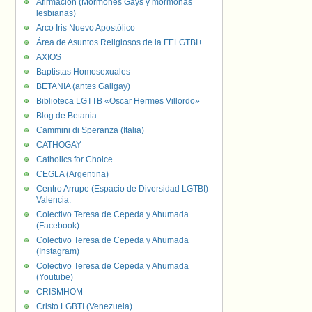
Afirmación (Mormones Gays y mormonas
lesbianas)
Arco Iris Nuevo Apostólico
Área de Asuntos Religiosos de la FELGTBI+
AXIOS
Baptistas Homosexuales
BETANIA (antes Galigay)
Biblioteca LGTTB «Oscar Hermes Villordo»
Blog de Betania
Cammini di Speranza (Italia)
CATHOGAY
Catholics for Choice
CEGLA (Argentina)
Centro Arrupe (Espacio de Diversidad LGTBI)
Valencia.
Colectivo Teresa de Cepeda y Ahumada
(Facebook)
Colectivo Teresa de Cepeda y Ahumada
(Instagram)
Colectivo Teresa de Cepeda y Ahumada
(Youtube)
CRISMHOM
Cristo LGBTI (Venezuela)