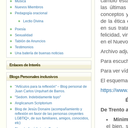
cambio está
Música
las últimas
Nuevos Miembros
Pedagogía oracional
conceptos y
de la ética
Lectio Divina
en sus trat
Poesía
felicidad, v
Sexualidad
en el Nuevo
Tablón de Anuncios
Testimonios
Archivo adju
Una batería de buenas noticias
Para escuch
Enlaces de Interés
Para ver ví
Blogs Personales inclusivos
El esquema d
"Artículos para la reflexión" – Blog personal de
https://ww
Juan Carlos Urquhart de Barros.
"Sedom. Indebidamente tuyo"
É
Anglicanum Scriptorium
De Trento a
Blog de Jesús Donaire (acompañamiento y
reflexión en favor de las personas creyentes
LGBTIQ+, de sus familiares, amigos, conocidos,
Minim
etc)
el bien, 