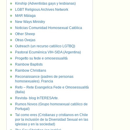
Kinship (Adventistas gays y lesbianas)
LGBT Religious Archives Network
MAR Málaga
New Ways Ministry
Noticias Comunidad Homosexual Católica
Other Sheep
Otras Ovejas
Outreach (un recurso católico LGTBQ)
Pastoral Ecuménica VIH-SIDA (Argentina)
Progetto su fede e omosessualità
Rainbow Baptists
Rainbow Christians
Reconaissance (padres de personas
homosexuales). Francia
Refo – Rete Evangelica Fede e Omosessualità
(Italia)
Revista- blog InTERESArte.
Rumos Novos (Grupo homosexual católico de
Portugal)
Tal como eres (Cristianas y cristianos en Chile
por la inclusión de la Diversidad Sexual en las
iglesias y en la sociedad)