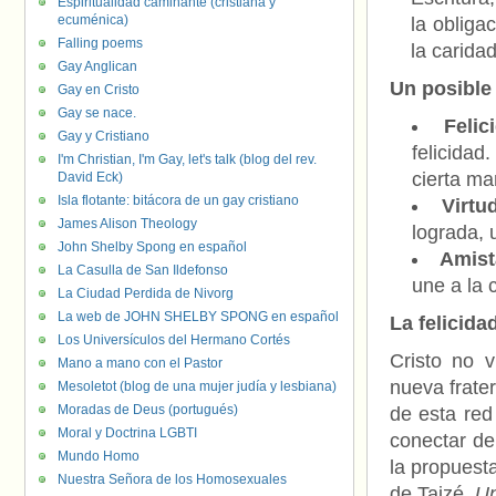
Espiritualidad caminante (cristiana y
ecuménica)
la obliga
Falling poems
la caridad
Gay Anglican
Un posible 
Gay en Cristo
Gay se nace.
Felic
Gay y Cristiano
felicidad
I'm Christian, I'm Gay, let's talk (blog del rev.
cierta ma
David Eck)
Isla flotante: bitácora de un gay cristiano
Virtu
James Alison Theology
lograda, 
John Shelby Spong en español
Amis
La Casulla de San Ildefonso
une a la 
La Ciudad Perdida de Nivorg
La web de JOHN SHELBY SPONG en español
La felicida
Los Universículos del Hermano Cortés
Cristo no v
Mano a mano con el Pastor
nueva frate
Mesoletot (blog de una mujer judía y lesbiana)
Moradas de Deus (portugués)
de esta red
Moral y Doctrina LGBTI
conectar de
Mundo Homo
la propuest
Nuestra Señora de los Homosexuales
de Taizé,
Un