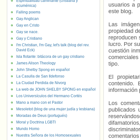
Espiritualidad caminante (cristiana y
usuarios a p
ecuménica)
este blog.
Falling poems
Gay Anglican
Las imágene
Gay en Cristo
propiedad de
Gay se nace.
reproducen s
Gay y Cristiano
lucro. Por s
I'm Christian, I'm Gay, let's talk (blog del rev.
cuestión inm
David Eck)
comerciales 
Isla flotante: bitácora de un gay cristiano
tipo.
James Alison Theology
John Shelby Spong en español
El propieta
La Casulla de San Ildefonso
contenido. 
La Ciudad Perdida de Nivorg
información 
La web de JOHN SHELBY SPONG en español
Los Universículos del Hermano Cortés
Los comenta
Mano a mano con el Pastor
publicados 
Mesoletot (blog de una mujer judía y lesbiana)
reservándos
Moradas de Deus (portugués)
difamatorio
Moral y Doctrina LGBTI
discriminat
Mundo Homo
comentarios
Nuestra Señora de los Homosexuales