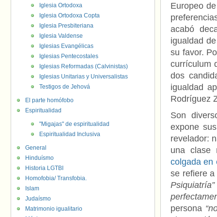
Europeo de
Iglesia Ortodoxa
Iglesia Ortodoxa Copta
preferenci
Iglesia Presbiteriana
acabó deca
Iglesia Valdense
igualdad de
Iglesias Evangélicas
su favor. P
Iglesias Pentecostales
currículum 
Iglesias Reformadas (Calvinistas)
dos candid
Iglesias Unitarias y Universalistas
igualdad a
Testigos de Jehová
Rodríguez 
El parte homófobo
Espiritualidad
Son divers
"Migajas" de espiritualidad
expone sus
Espiritualidad Inclusiva
revelador: 
General
una clase 
Hinduísmo
colgada en 
Historia LGTBI
se refiere 
Homofobia/ Transfobia.
Psiquiatría”
Islam
perfectame
Judaísmo
persona
“n
Matrimonio igualitario