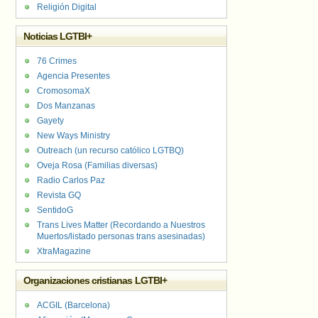
Religión Digital
Noticias LGTBI+
76 Crimes
Agencia Presentes
CromosomaX
Dos Manzanas
Gayety
New Ways Ministry
Outreach (un recurso católico LGTBQ)
Oveja Rosa (Familias diversas)
Radio Carlos Paz
Revista GQ
SentidoG
Trans Lives Matter (Recordando a Nuestros
Muertos/listado personas trans asesinadas)
XtraMagazine
Organizaciones cristianas LGTBI+
ACGIL (Barcelona)