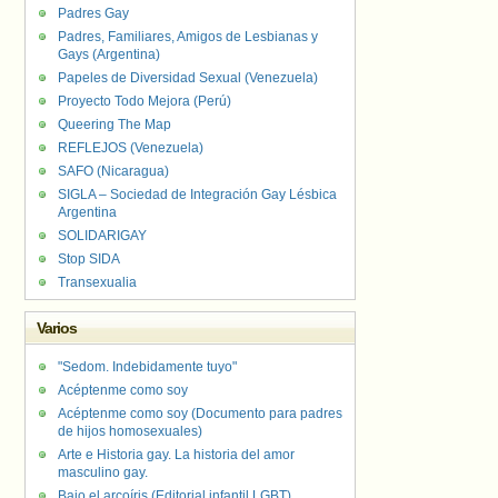
Padres Gay
Padres, Familiares, Amigos de Lesbianas y
Gays (Argentina)
Papeles de Diversidad Sexual (Venezuela)
Proyecto Todo Mejora (Perú)
Queering The Map
REFLEJOS (Venezuela)
SAFO (Nicaragua)
SIGLA – Sociedad de Integración Gay Lésbica
Argentina
SOLIDARIGAY
Stop SIDA
Transexualia
Varios
"Sedom. Indebidamente tuyo"
Acéptenme como soy
Acéptenme como soy (Documento para padres
de hijos homosexuales)
Arte e Historia gay. La historia del amor
masculino gay.
Bajo el arcoíris (Editorial infantil LGBT).