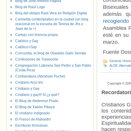
comunicado.
Blog de José Antonio Pagola
Bisexuales
Blog de Raúl Lugo
Blog del obispo Raúl Vera en Religión Digital
además qu
Carmelita contemplativo en la ciudad (un blog
recogiendo 
oracional en la escuela de Teresa de Jhs y
Asamblea P
Juan de la +)
esté en su
Cartujo con licencia propia
Católico y Gay
marzo.
Católico+Gay
Fuente Do
Concordia, el blog de Oswaldo Gallo Serrato
Confesiones de Trasnoche
General
,
Homof
Congregación Luterana San Pedro y San Pablo
ALDE
,
Alterna
(Costa Rica)
Europea de D
FELGTB
,
Guid
Contranatura (Abraham Puche)
Nórdica
,
Javier
Cristiano Arco Iris
Copyright © 200
Giménez Barba
Cristiano y Gay
Transfobia
,
Tr
Recordator
Cristiano y gay!!! Sí ¿y qué?
El Blog de Abdennur Prado
Cristianos G
El Blog de Xabier Pikaza
los contenid
El cristiano indignado
experienci
El Frasco de Alabastro
Espiritualid
Escrituras Inclusivas
hacen respo