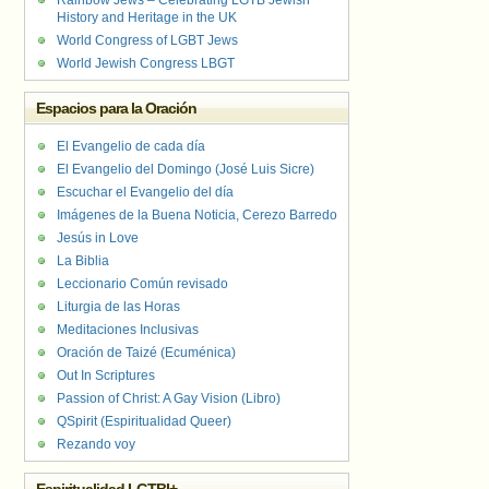
Rainbow Jews – Celebrating LGTB Jewish
History and Heritage in the UK
World Congress of LGBT Jews
World Jewish Congress LBGT
Espacios para la Oración
El Evangelio de cada día
El Evangelio del Domingo (José Luis Sicre)
Escuchar el Evangelio del día
Imágenes de la Buena Noticia, Cerezo Barredo
Jesús in Love
La Biblia
Leccionario Común revisado
Liturgia de las Horas
Meditaciones Inclusivas
Oración de Taizé (Ecuménica)
Out In Scriptures
Passion of Christ: A Gay Vision (Libro)
QSpirit (Espiritualidad Queer)
Rezando voy