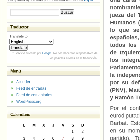
una carta 
nombramie
Buscar:
jueza del 
Humanos (
Traductor
lo que se
Translate to:
españoles
todos los
de Izquier
* Servicio ofrecido por
Google
. No nos hacemos responsables de
los posibles errores en la traducción.
los integr
Parlamento
Menú
la indepen
por su de
Acceder
Feed de entradas
(PNV), Mai
Feed de comentarios
y Ramón T
WordPress.org
Por el cont
Calendario
eurodiputa
Barbat. Est
L
M
X
J
V
S
D
en su mome
1
2
partido). 
3
4
5
6
7
8
9