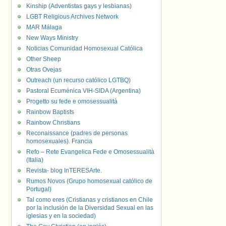
Kinship (Adventistas gays y lesbianas)
LGBT Religious Archives Network
MAR Málaga
New Ways Ministry
Noticias Comunidad Homosexual Católica
Other Sheep
Otras Ovejas
Outreach (un recurso católico LGTBQ)
Pastoral Ecuménica VIH-SIDA (Argentina)
Progetto su fede e omosessualità
Rainbow Baptists
Rainbow Christians
Reconaissance (padres de personas
homosexuales). Francia
Refo – Rete Evangelica Fede e Omosessualità
(Italia)
Revista- blog InTERESArte.
Rumos Novos (Grupo homosexual católico de
Portugal)
Tal como eres (Cristianas y cristianos en Chile
por la inclusión de la Diversidad Sexual en las
iglesias y en la sociedad)