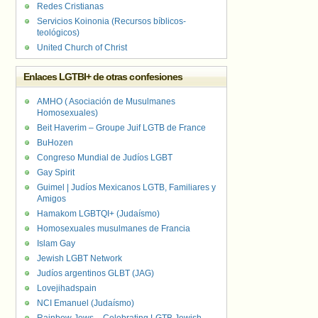
Redes Cristianas
Servicios Koinonia (Recursos bíblicos-
teológicos)
United Church of Christ
Enlaces LGTBI+ de otras confesiones
AMHO ( Asociación de Musulmanes
Homosexuales)
Beit Haverim – Groupe Juif LGTB de France
BuHozen
Congreso Mundial de Judíos LGBT
Gay Spirit
Guimel | Judíos Mexicanos LGTB, Familiares y
Amigos
Hamakom LGBTQI+ (Judaísmo)
Homosexuales musulmanes de Francia
Islam Gay
Jewish LGBT Network
Judíos argentinos GLBT (JAG)
Lovejihadspain
NCI Emanuel (Judaísmo)