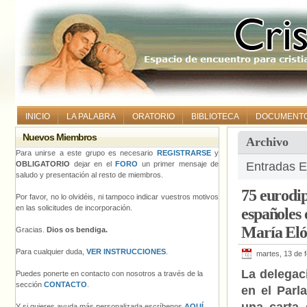
INICIO
LA PALABRA
ORATORIO
BIBLIOTECA
DOCUMENT
Nuevos Miembros
Archivo
Para unirse a este grupo es necesario
REGISTRARSE
y
OBLIGATORIO
dejar en el
FORO
un primer mensaje de
Entradas E
saludo y presentación al resto de miembros.
75 eurodip
Por favor, no lo olvidéis, ni tampoco indicar vuestros motivos
en las solicitudes de incorporación.
españoles 
María Eló
Gracias.
Dios os bendiga.
Para cualquier duda,
VER INSTRUCCIONES
.
martes, 13 de 
La delegac
Puedes ponerte en contacto con nosotros a través de la
sección
CONTACTO
.
en el Par
Y si quieres ayuda más personalizada escríbenos
AQUÍ