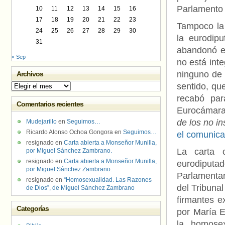
Parlamento
10
11
12
13
14
15
16
17
18
19
20
21
22
23
Tampoco la 
24
25
26
27
28
29
30
la eurodip
31
abandonó en
« Sep
no está int
ninguno de 
Archivos
sentido, qu
Archivos
recabó par
Comentarios recientes
Eurocámara,
de los no i
Mudejarillo
en
Seguimos…
Ricardo Alonso Ochoa Gongora
en
Seguimos…
el comunicad
resignado
en
Carta abierta a Monseñor Munilla,
La carta 
por Miguel Sánchez Zambrano.
resignado
en
Carta abierta a Monseñor Munilla,
eurodiputad
por Miguel Sánchez Zambrano.
Parlamentar
resignado
en
“Homosexualidad. Las Razones
del Tribuna
de Dios”, de Miguel Sánchez Zambrano
firmantes e
Categorías
por María E
la homosex