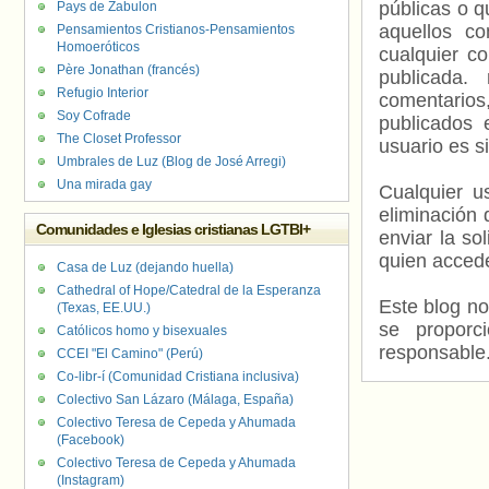
públicas o 
Pays de Zabulon
aquellos c
Pensamientos Cristianos-Pensamientos
Homoeróticos
cualquier c
Père Jonathan (francés)
publicada.
Refugio Interior
comentarios,
Soy Cofrade
publicados 
The Closet Professor
usuario es s
Umbrales de Luz (Blog de José Arregi)
Una mirada gay
Cualquier us
eliminación 
Comunidades e Iglesias cristianas LGTBI+
enviar la so
quien accede
Casa de Luz (dejando huella)
Cathedral of Hope/Catedral de la Esperanza
Este blog no
(Texas, EE.UU.)
se proporc
Católicos homo y bisexuales
responsable
CCEI "El Camino" (Perú)
Co-libr-í (Comunidad Cristiana inclusiva)
Colectivo San Lázaro (Málaga, España)
Colectivo Teresa de Cepeda y Ahumada
(Facebook)
Colectivo Teresa de Cepeda y Ahumada
(Instagram)