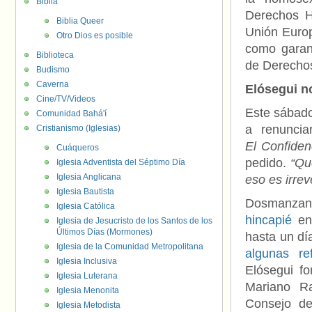
Biblia
Derechos H
Biblia Queer
Unión Europ
Otro Dios es posible
como garan
Biblioteca
de Derechos
Budismo
Caverna
Elósegui no
Cine/TV/Videos
Este sábad
Comunidad Bahá'í
a renuncia
Cristianismo (Iglesias)
El
Confidenc
Cuáqueros
pedido.
“Qu
Iglesia Adventista del Séptimo Día
Iglesia Anglicana
eso es irrev
Iglesia Bautista
Dosmanzan
Iglesia Católica
hincapié
en 
Iglesia de Jesucristo de los Santos de los
Últimos Días (Mormones)
hasta un d
Iglesia de la Comunidad Metropolitana
algunas re
Iglesia Inclusiva
Elósegui f
Iglesia Luterana
Mariano Ra
Iglesia Menonita
Consejo de
Iglesia Metodista