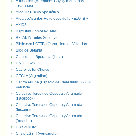
Afirmación (Mormones Gays y mormonas
lesbianas)
Arco Iris Nuevo Apostólico
Área de Asuntos Religiosos de la FELGTBI+
AXIOS
Baptistas Homosexuales
BETANIA (antes Galigay)
Biblioteca LGTTB «Oscar Hermes Villordo»
Blog de Betania
Cammini di Speranza (Italia)
CATHOGAY
Catholics for Choice
CEGLA (Argentina)
Centro Arrupe (Espacio de Diversidad LGTBI)
Valencia.
Colectivo Teresa de Cepeda y Ahumada
(Facebook)
Colectivo Teresa de Cepeda y Ahumada
(Instagram)
Colectivo Teresa de Cepeda y Ahumada
(Youtube)
CRISMHOM
Cristo LGBTI (Venezuela)