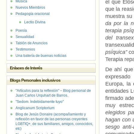
el que Elós
Música
Nuevos Miembros
que la reas
Pedagogía oracional
muestra su 
Lectio Divina
da por la 
terapia psíq
Poesía
Sexualidad
del transe
Tablón de Anuncios
transexuali
Testimonios
psíquica”
co
Una batería de buenas noticias
Terapia rep
Enlaces de Interés
De ahí que
expresado 
Blogs Personales inclusivos
Europa, la 
entidades L
"Artículos para la reflexión" – Blog personal de
Juan Carlos Urquhart de Barros.
firmado ade
"Sedom. Indebidamente tuyo"
muy estrec
Anglicanum Scriptorium
elegidos p
Blog de Jesús Donaire (acompañamiento y
hagan con u
reflexión en favor de las personas creyentes
LGBTIQ+, de sus familiares, amigos, conocidos,
sesgo anti
etc)