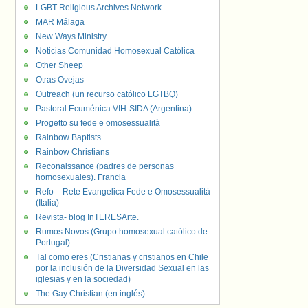
LGBT Religious Archives Network
MAR Málaga
New Ways Ministry
Noticias Comunidad Homosexual Católica
Other Sheep
Otras Ovejas
Outreach (un recurso católico LGTBQ)
Pastoral Ecuménica VIH-SIDA (Argentina)
Progetto su fede e omosessualità
Rainbow Baptists
Rainbow Christians
Reconaissance (padres de personas
homosexuales). Francia
Refo – Rete Evangelica Fede e Omosessualità
(Italia)
Revista- blog InTERESArte.
Rumos Novos (Grupo homosexual católico de
Portugal)
Tal como eres (Cristianas y cristianos en Chile
por la inclusión de la Diversidad Sexual en las
iglesias y en la sociedad)
The Gay Christian (en inglés)