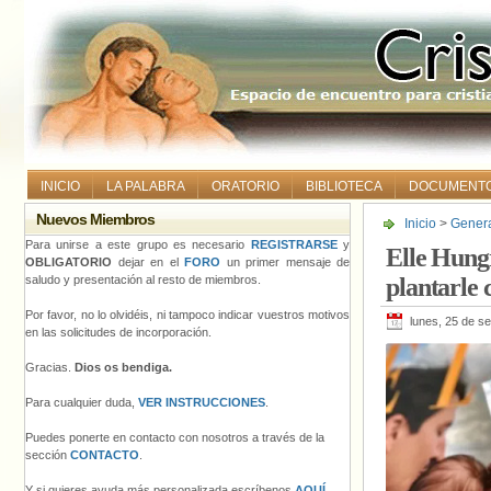
INICIO
LA PALABRA
ORATORIO
BIBLIOTECA
DOCUMENT
Nuevos Miembros
Inicio
>
Gener
cara al gobie
Para unirse a este grupo es necesario
REGISTRARSE
y
Elle Hungr
OBLIGATORIO
dejar en el
FORO
un primer mensaje de
saludo y presentación al resto de miembros.
plantarle
Por favor, no lo olvidéis, ni tampoco indicar vuestros motivos
lunes, 25 de s
en las solicitudes de incorporación.
Gracias.
Dios os bendiga.
Para cualquier duda,
VER INSTRUCCIONES
.
Puedes ponerte en contacto con nosotros a través de la
sección
CONTACTO
.
Y si quieres ayuda más personalizada escríbenos
AQUÍ