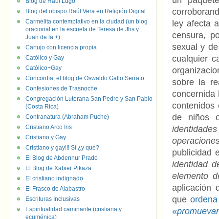
un paquete
Blog de Raúl Lugo
corroborand
Blog del obispo Raúl Vera en Religión Digital
Carmelita contemplativo en la ciudad (un blog
ley afecta 
oracional en la escuela de Teresa de Jhs y
censura, p
Juan de la +)
sexual y de
Cartujo con licencia propia
cualquier c
Católico y Gay
Católico+Gay
organizacio
Concordia, el blog de Oswaldo Gallo Serrato
sobre la r
Confesiones de Trasnoche
concernida l
Congregación Luterana San Pedro y San Pablo
contenidos 
(Costa Rica)
de niños 
Contranatura (Abraham Puche)
Cristiano Arco Iris
identidades
Cristiano y Gay
operacione
Cristiano y gay!!! Sí ¿y qué?
publicidad 
El Blog de Abdennur Prado
identidad 
El Blog de Xabier Pikaza
elemento de
El cristiano indignado
aplicación 
El Frasco de Alabastro
que
ordena e
Escrituras Inclusivas
Espiritualidad caminante (cristiana y
«
promueva
ecuménica)