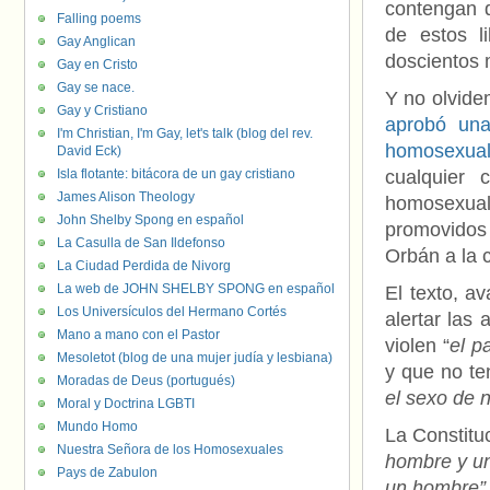
contengan d
Falling poems
de estos l
Gay Anglican
doscientos 
Gay en Cristo
Gay se nace.
Y no olvid
Gay y Cristiano
aprobó una
I'm Christian, I'm Gay, let's talk (blog del rev.
homosexua
David Eck)
Isla flotante: bitácora de un gay cristiano
cualquier
James Alison Theology
homosexual
John Shelby Spong en español
promovidos 
La Casulla de San Ildefonso
Orbán a la 
La Ciudad Perdida de Nivorg
La web de JOHN SHELBY SPONG en español
El texto, a
Los Universículos del Hermano Cortés
alertar las
Mano a mano con el Pastor
violen “
el p
Mesoletot (blog de una mujer judía y lesbiana)
y que no te
Moradas de Deus (portugués)
el sexo de 
Moral y Doctrina LGBTI
Mundo Homo
La Constitu
Nuestra Señora de los Homosexuales
hombre y u
Pays de Zabulon
un hombre”