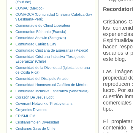
Copyright © 200
(Youtube)
COMAC (Mexico)
Recordator
COMHOCA (Comunidad Cristiana Católica Gay
y Lesbiana-Perú)
Cristianos G
Communauté du Christ Libérateur
los contenid
Communion Béthanie (Francia)
experienci
Comunidad Anawin (Zaragoza)
Espiritualid
Comunidad Católica Gay
hacen respo
Comunidad Cristiana de Esperanza (México)
usuarios a p
Comunidad Cristiana Inclusiva "Testigos de
este blog.
Esperanza" (Chile)
Comunidad de la Diversidad (Iglesia Luterana
Las imágene
de Costa Rica)
propiedad de
Comunidad del Discípulo Amado
reproducen s
Comunidad Homosexual Católica de México
lucro. Por s
Comunidad Inclusiva Esperanza (Venezuela)
cuestión inm
Corazón De Jesús Lgbt
comerciales 
Covenant Network of Presbyterians
tipo.
Creyentes Diverses
CRISMHOM
El propieta
Cristianismo en Diversidad
contenido. 
Cristianos Gays de Chile