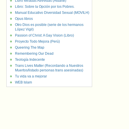
Libro Miradas Atrevidas (Aldarte)
Libro: Sobre la Opción por los Pobres.
Manual Educativo Diversidad Sexual (MOVILH)
Opus libros
Otro Dios es posible (serie de los hermanos
López Vigil)
Passion of Christ: A Gay Vision (Libro)
Proyecto Todo Mejora (Perú)
Queering The Map
Remembering Our Dead
Teología Indecente
Trans Lives Matter (Recordando a Nuestros
Muertos/listado personas trans asesinadas)
Tu vida va a mejorar
WEB Islam