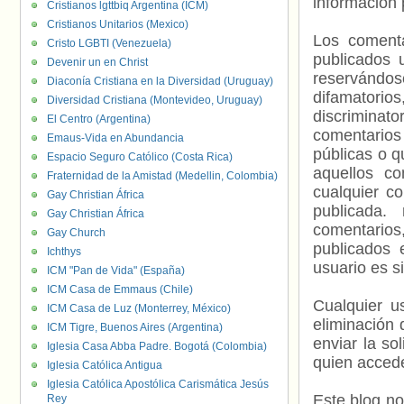
información 
Cristianos lgttbiq Argentina (ICM)
Cristianos Unitarios (Mexico)
Los comenta
Cristo LGBTI (Venezuela)
publicados 
Devenir un en Christ
reservándos
Diaconía Cristiana en la Diversidad (Uruguay)
difamatorio
Diversidad Cristiana (Montevideo, Uruguay)
discriminat
El Centro (Argentina)
comentarios
Emaus-Vida en Abundancia
públicas o 
Espacio Seguro Católico (Costa Rica)
aquellos c
Fraternidad de la Amistad (Medellin, Colombia)
cualquier c
Gay Christian África
publicada.
Gay Christian África
comentarios,
Gay Church
publicados 
Ichthys
usuario es s
ICM "Pan de Vida" (España)
ICM Casa de Emmaus (Chile)
Cualquier us
ICM Casa de Luz (Monterrey, México)
eliminación 
ICM Tigre, Buenos Aires (Argentina)
enviar la so
Iglesia Casa Abba Padre. Bogotá (Colombia)
quien accede
Iglesia Católica Antigua
Iglesia Católica Apostólica Carismática Jesús
Este blog no
Rey