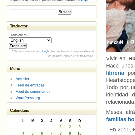
Buscar:
Traductor
Translate to:
* Servicio ofrecido por
Google
. No nos hacemos responsables de
los posibles errores en la traducción.
Vivir en
Hu
Hace unos
Menú
librería
por
Acceder
Heartstoppe
Feed de entradas
Todo por u
Feed de comentarios
identidad
WordPress.org
relacionada
Calendario
Meses atr
familias h
L
M
X
J
V
S
D
1
2
3
En 2010, Hu
4
5
6
7
8
9
10