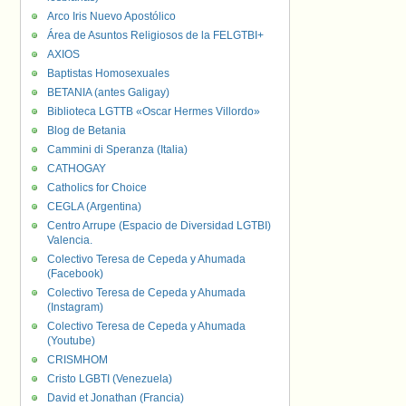
Arco Iris Nuevo Apostólico
Área de Asuntos Religiosos de la FELGTBI+
AXIOS
Baptistas Homosexuales
BETANIA (antes Galigay)
Biblioteca LGTTB «Oscar Hermes Villordo»
Blog de Betania
Cammini di Speranza (Italia)
CATHOGAY
Catholics for Choice
CEGLA (Argentina)
Centro Arrupe (Espacio de Diversidad LGTBI)
Valencia.
Colectivo Teresa de Cepeda y Ahumada
(Facebook)
Colectivo Teresa de Cepeda y Ahumada
(Instagram)
Colectivo Teresa de Cepeda y Ahumada
(Youtube)
CRISMHOM
Cristo LGBTI (Venezuela)
David et Jonathan (Francia)