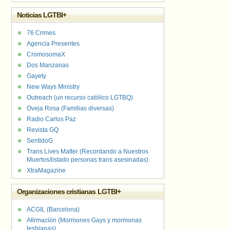
Noticias LGTBI+
76 Crimes
Agencia Presentes
CromosomaX
Dos Manzanas
Gayety
New Ways Ministry
Outreach (un recurso católico LGTBQ)
Oveja Rosa (Familias diversas)
Radio Carlos Paz
Revista GQ
SentidoG
Trans Lives Matter (Recordando a Nuestros
Muertos/listado personas trans asesinadas)
XtraMagazine
Organizaciones cristianas LGTBI+
ACGIL (Barcelona)
Afirmación (Mormones Gays y mormonas
lesbianas)