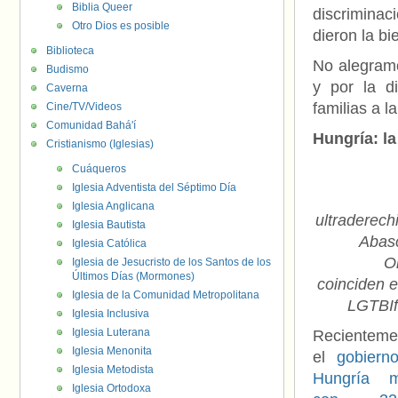
Biblia Queer
discriminac
Otro Dios es posible
dieron la bi
Biblioteca
No alegram
Budismo
y por la di
Caverna
familias a l
Cine/TV/Videos
Comunidad Bahá'í
Hungría: l
Cristianismo (Iglesias)
Cuáqueros
Iglesia Adventista del Séptimo Día
Iglesia Anglicana
ultraderech
Iglesia Bautista
Abasc
Iglesia Católica
O
Iglesia de Jesucristo de los Santos de los
Últimos Días (Mormones)
coinciden 
Iglesia de la Comunidad Metropolitana
LGTBIf
Iglesia Inclusiva
Iglesia Luterana
Recienteme
Iglesia Menonita
el
gobiern
Iglesia Metodista
Hungría m
Iglesia Ortodoxa