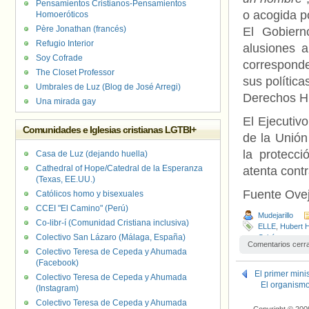
Pensamientos Cristianos-Pensamientos
o acogida p
Homoeróticos
Père Jonathan (francés)
El Gobiern
Refugio Interior
alusiones 
Soy Cofrade
corresponde 
The Closet Professor
sus polític
Umbrales de Luz (Blog de José Arregi)
Derechos H
Una mirada gay
El Ejecutivo
Comunidades e Iglesias cristianas LGTBI+
de la Unión
la protecci
Casa de Luz (dejando huella)
Cathedral of Hope/Catedral de la Esperanza
atenta cont
(Texas, EE.UU.)
Fuente Ovej
Católicos homo y bisexuales
CCEI "El Camino" (Perú)
Mudejarillo
Co-libr-í (Comunidad Cristiana inclusiva)
ELLE
,
Hubert H
Colectivo San Lázaro (Málaga, España)
Orbán
Comentarios cerr
Colectivo Teresa de Cepeda y Ahumada
(Facebook)
El primer mini
Colectivo Teresa de Cepeda y Ahumada
El organismo
(Instagram)
Colectivo Teresa de Cepeda y Ahumada