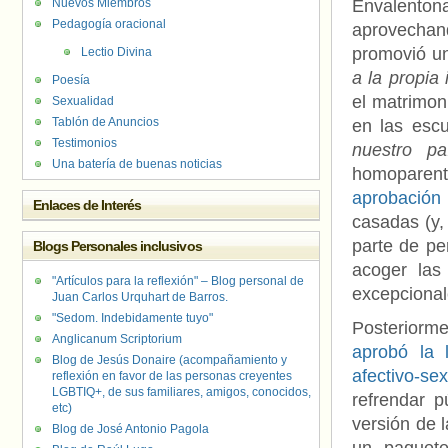
Nuevos Miembros
Envalenton
Pedagogía oracional
aprovechand
promovió un
Lectio Divina
a la propia
Poesía
el matrimon
Sexualidad
Tablón de Anuncios
en las esc
Testimonios
nuestro pa
Una batería de buenas noticias
homoparent
aprobación 
Enlaces de Interés
casadas (y,
parte de pe
Blogs Personales inclusivos
acoger las
"Artículos para la reflexión" – Blog personal de
excepcionale
Juan Carlos Urquhart de Barros.
"Sedom. Indebidamente tuyo"
Posteriorm
Anglicanum Scriptorium
aprobó la 
Blog de Jesús Donaire (acompañamiento y
afectivo-s
reflexión en favor de las personas creyentes
LGBTIQ+, de sus familiares, amigos, conocidos,
refrendar p
etc)
versión de 
Blog de José Antonio Pagola