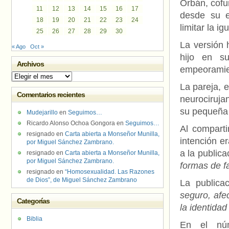
Orbán, cofun
11
12
13
14
15
16
17
desde su e
18
19
20
21
22
23
24
limitar la i
25
26
27
28
29
30
La versión 
« Ago
Oct »
hijo en s
Archivos
empeoramien
Archivos
La pareja, e
Comentarios recientes
neurociruja
su pequeña 
Mudejarillo
en
Seguimos…
Ricardo Alonso Ochoa Gongora
en
Seguimos…
Al comparti
resignado
en
Carta abierta a Monseñor Munilla,
intención er
por Miguel Sánchez Zambrano.
a la publica
resignado
en
Carta abierta a Monseñor Munilla,
por Miguel Sánchez Zambrano.
formas de fa
resignado
en
“Homosexualidad. Las Razones
de Dios”, de Miguel Sánchez Zambrano
La publicac
seguro, afe
Categorías
la identidad
Biblia
En el núm