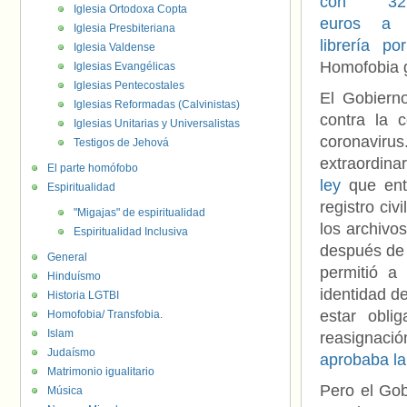
con 32.
Iglesia Ortodoxa Copta
euros a 
Iglesia Presbiteriana
librería p
Iglesia Valdense
Homofobia 
Iglesias Evangélicas
Iglesias Pentecostales
El Gobier
Iglesias Reformadas (Calvinistas)
contra la 
Iglesias Unitarias y Universalistas
coronavir
Testigos de Jehová
extraordina
El parte homófobo
ley
que entr
Espiritualidad
registro civ
"Migajas" de espiritualidad
los archivo
Espiritualidad Inclusiva
después de
General
permitió a
Hinduísmo
identidad d
Historia LGTBI
estar obli
Homofobia/ Transfobia.
Islam
reasignaci
Judaísmo
aprobaba la
Matrimonio igualitario
Pero el Gob
Música