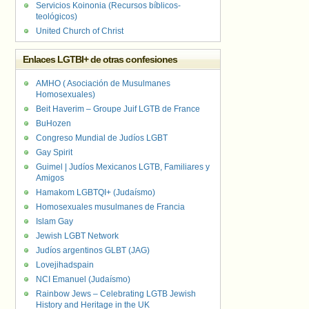
Servicios Koinonia (Recursos bíblicos-
teológicos)
United Church of Christ
Enlaces LGTBI+ de otras confesiones
AMHO ( Asociación de Musulmanes
Homosexuales)
Beit Haverim – Groupe Juif LGTB de France
BuHozen
Congreso Mundial de Judíos LGBT
Gay Spirit
Guimel | Judíos Mexicanos LGTB, Familiares y
Amigos
Hamakom LGBTQI+ (Judaísmo)
Homosexuales musulmanes de Francia
Islam Gay
Jewish LGBT Network
Judíos argentinos GLBT (JAG)
Lovejihadspain
NCI Emanuel (Judaísmo)
Rainbow Jews – Celebrating LGTB Jewish
History and Heritage in the UK