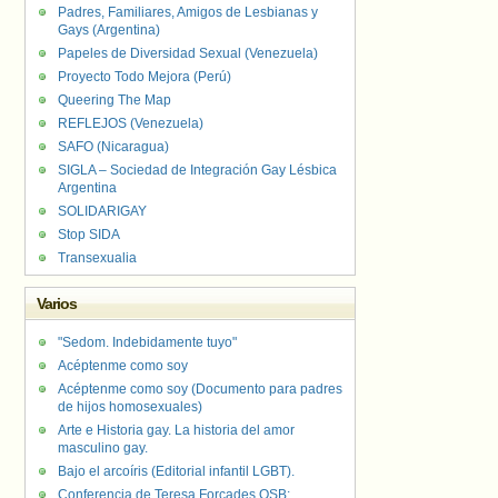
Padres, Familiares, Amigos de Lesbianas y
Gays (Argentina)
Papeles de Diversidad Sexual (Venezuela)
Proyecto Todo Mejora (Perú)
Queering The Map
REFLEJOS (Venezuela)
SAFO (Nicaragua)
SIGLA – Sociedad de Integración Gay Lésbica
Argentina
SOLIDARIGAY
Stop SIDA
Transexualia
Varios
"Sedom. Indebidamente tuyo"
Acéptenme como soy
Acéptenme como soy (Documento para padres
de hijos homosexuales)
Arte e Historia gay. La historia del amor
masculino gay.
Bajo el arcoíris (Editorial infantil LGBT).
Conferencia de Teresa Forcades OSB: