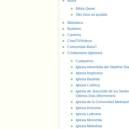
Biblia
Biblia Queer
Otro Dios es posible
Biblioteca
Budismo
Caverna
Cine/TV/Videos
Comunidad Bahá'í
Cristianismo (Iglesias)
Cuáqueros
Iglesia Adventista del Séptimo Día
Iglesia Anglicana
Iglesia Bautista
Iglesia Católica
Iglesia de Jesucristo de los Santo
Últimos Días (Mormones)
Iglesia de la Comunidad Metropol
Iglesia Inclusiva
Iglesia Luterana
Iglesia Menonita
Iglesia Metodista