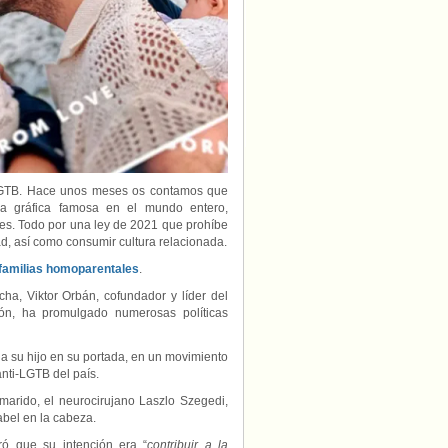
dos
papás
para
plantarle
cara
al
gobierno
homófobo
 LGTB. Hace unos meses os contamos que
a gráfica famosa en el mundo entero,
tes. Todo por una ley de 2021 que prohíbe
d, así como consumir cultura relacionada.
familias homoparentales
.
ha, Viktor Orbán, cofundador y líder del
ión, ha promulgado numerosas políticas
 a su hijo en su portada, en un movimiento
nti-LGTB del país.
 marido, el neurocirujano Laszlo Szegedi,
bel en la cabeza.
ó que su intención era “
contribuir a la