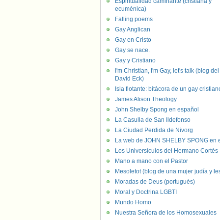
Espiritualidad caminante (cristiana y
ecuménica)
Falling poems
Gay Anglican
Gay en Cristo
Gay se nace.
Gay y Cristiano
I'm Christian, I'm Gay, let's talk (blog del
David Eck)
Isla flotante: bitácora de un gay cristian
James Alison Theology
John Shelby Spong en español
La Casulla de San Ildefonso
La Ciudad Perdida de Nivorg
La web de JOHN SHELBY SPONG en e
Los Universículos del Hermano Cortés
Mano a mano con el Pastor
Mesoletot (blog de una mujer judía y le
Moradas de Deus (portugués)
Moral y Doctrina LGBTI
Mundo Homo
Nuestra Señora de los Homosexuales