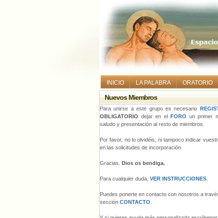
INICIO
LA PALABRA
ORATORIO
Nuevos Miembros
Para unirse a este grupo es necesario
REGIS
OBLIGATORIO
dejar en el
FORO
un primer m
saludo y presentación al resto de miembros.
Por favor, no lo olvidéis, ni tampoco indicar vues
en las solicitudes de incorporación.
Gracias.
Dios os bendiga.
Para cualquier duda,
VER INSTRUCCIONES
.
Puedes ponerte en contacto con nosotros a través
sección
CONTACTO
.
Y si quieres ayuda más personalizada escríbeno