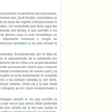
provechando la pandemia del coronavirus.
 número dos, Zsolt Semjén,
presentaba un
las leyes del registro civil para anular la
trales. Un movimiento que tenía lugar tan
urante ese tiempo sí que permitió a los
 de género, para lo cual necesitaban un
 tratamiento hormonal o cirugía de
Nacional aprobaba la ley
que incluye la
cedentes. Envalentonado por la falta de
vo el agravamiento de la pandemia por
derecho de los niños a la propia identidad
o entre personas del mismo sexo e impone
entidad constitucional de nuestro país y la
ecogida en la ley fundamental
se completó
es a las parejas casadas (y, por tanto,
sonas solteras, única vía a la que hasta
e otorgaría ya en casos excepcionales y
 húngaro
aprobó la ley que prohíbe la
, y que era el que ahora Orbán pretendía
omo una versión de la ley rusa contra la