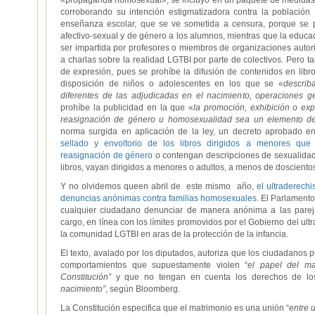
«propaganda homosexual», se incluyó en un paquete de medidas co
corroborando su intención estigmatizadora contra la población
enseñanza escolar, que se ve sometida a censura, porque se p
afectivo-sexual y de género a los alumnos, mientras que la educac
ser impartida por profesores o miembros de organizaciones autori
a charlas sobre la realidad LGTBI por parte de colectivos. Pero t
de expresión, pues se prohíbe la difusión de contenidos en libro
disposición de niños o adolescentes en los que se «
describ
diferentes de las adjudicadas en el nacimiento, operaciones g
prohíbe la publicidad en la que «
la promoción, exhibición o exp
reasignación de género u homosexualidad sea un elemento def
norma surgida en aplicación de la ley, un decreto aprobado e
sellado y envoltorio de los libros dirigidos a menores que
reasignación de género
o contengan descripciones de sexualida
libros, vayan dirigidos a menores o adultos, a menos de doscientos
Y no olvidemos queen abril de este mismo año,
el ultraderech
denuncias anónimas contra familias homosexuales
. El Parlament
cualquier ciudadano denunciar de manera anónima a las pare
cargo, en línea con los límites promovidos por el Gobierno del ult
la comunidad LGTBI en aras de la protección de la infancia.
El texto, avalado por los diputados, autoriza que los ciudadanos 
comportamientos que supuestamente violen “
el papel del ma
Constitución”
y que no tengan en cuenta los derechos de los 
nacimiento”
, según Bloomberg.
La Constitución especifica que el matrimonio es una unión “
entre 