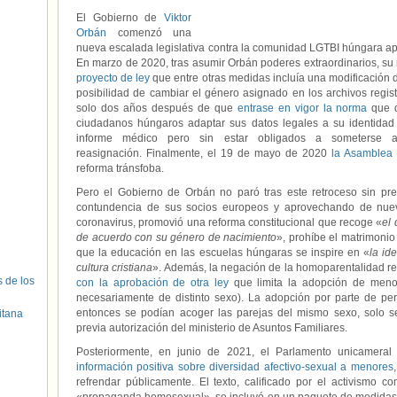
El Gobierno de
Viktor
Orbán
comenzó una
nueva escalada legislativa contra la comunidad LGTBI húngara a
En marzo de 2020, tras asumir Orbán poderes extraordinarios, su
proyecto de ley
que entre otras medidas incluía una modificación de 
posibilidad de cambiar el género asignado en los archivos regis
solo dos años después de que
entrase en vigor la norma
que d
ciudadanos húngaros adaptar sus datos legales a su identidad
informe médico pero sin estar obligados a someterse a
reasignación. Finalmente, el 19 de mayo de 2020
la Asamblea 
reforma tránsfoba.
Pero el Gobierno de Orbán no paró tras este retroceso sin pre
contundencia de sus socios europeos y aprovechando de nue
coronavirus, promovió una reforma constitucional que recoge «
el 
de acuerdo con su género de nacimiento
», prohíbe el matrimoni
que la educación en las escuelas húngaras se inspire en «
la id
cultura cristiana
». Además, la negación de la homoparentalidad r
s de los
con la aprobación de otra ley
que limita la adopción de menor
necesariamente de distinto sexo). La adopción por parte de per
entonces se podían acoger las parejas del mismo sexo, solo s
itana
previa autorización del ministerio de Asuntos Familiares.
Posteriormente, en junio de 2021, el Parlamento unicameral
información positiva sobre diversidad afectivo-sexual a menores
refrendar públicamente. El texto, calificado por el activismo c