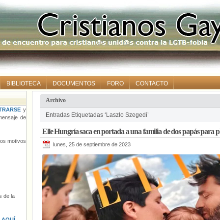
BIBLIOTECA
DOCUMENTOS
FORO
CONTACTO
Archivo
TRARSE
y
Entradas Etiquetadas ‘Laszlo Szegedi’
ensaje de
Elle Hungría saca en portada a una familia de dos papás para p
tros motivos
lunes, 25 de septiembre de 2023
 de la
s
AQUÍ