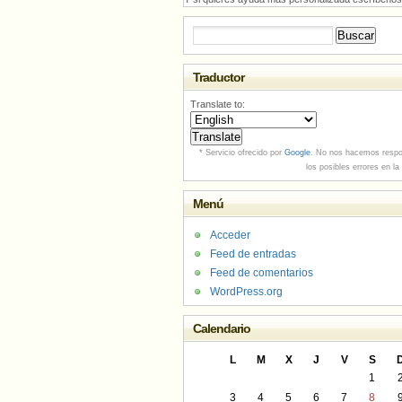
Buscar:
Traductor
Translate to:
* Servicio ofrecido por
Google
. No nos hacemos respo
los posibles errores en la
Menú
Acceder
Feed de entradas
Feed de comentarios
WordPress.org
Calendario
L
M
X
J
V
S
1
3
4
5
6
7
8