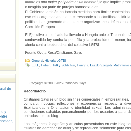
madre es una mujer y el padre es un hombre”
, lo que implica proh
o acogida por parte de parejas homosexuales.
El Gobierno también ha tomado medidas para limitar contenidos
escuelas, argumentando que corresponde a las familias decidir la
políticas han generado dudas entre organizaciones defensoras 
Comisión Europea.
El Ejecutivo comunitario ha llevado a Hungría ante el Tribunal de 
controvertida ley contra la pedofilia y la protección del menor, b
atenta contra los derechos del colectivo LGTBI.
Fuente Oveja Rosa/Cristianos Gays
General
,
Historia LGTBI
ELLE
,
Hubert Hlatky Schlichter
,
Hungría
,
Laszlo Szegedi
,
Matrimonio ig
Orbán
Copyright © 2009-2025 Cristianos Gays
sonal de
Recordatorio
Cristianos Gays es un blog sin fines comerciales ni empresariales. 
compartir, noticias, reflexiones y experiencias respecto a 
Espiritualidad y Orientación o identidad sexual. Los administ
to y
conclusiones extraídas personalmente por los usuarios a partir d
entradas de este blog.
entes
nocidos,
Las imágenes, fotografías y artículos presentadas en este blog s
titulares de derechos de autor y se reproducen solamente para efecto