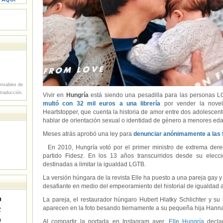
nsables de
 traducción.
Vivir en
Hungría
está siendo una pesadilla para las personas
multó con 32 mil euros a una librería
por vender la novel
Heartstopper, que cuenta la historia de amor entre dos adolescen
hablar de orientación sexual o identidad de género a menores eda
Meses atrás aprobó una ley para
denunciar anónimamente a las 
En 2010, Hungría votó por el primer ministro de extrema derec
partido Fidesz. En los 13 años transcurridos desde su elecc
destinadas a limitar la igualdad LGTB.
La versión húngara de la revista Elle ha puesto a una pareja gay y
desafiante en medio del empeoramiento del historial de igualdad a
D
La pareja, el restaurador húngaro Hubert Hlatky Schlichter y su
aparecen en la foto besando tiernamente a su pequeña hija Hanna
2
9
Al compartir la portada en Instagram ayer,
Elle Hungría
declar