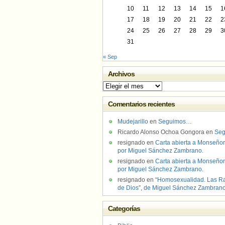
10
11
12
13
14
15
1
17
18
19
20
21
22
2
24
25
26
27
28
29
3
31
« Sep
Archivos
Archivos
Comentarios recientes
Mudejarillo
en
Seguimos…
Ricardo Alonso Ochoa Gongora
en
Se
resignado
en
Carta abierta a Monseñor
por Miguel Sánchez Zambrano.
resignado
en
Carta abierta a Monseñor
por Miguel Sánchez Zambrano.
resignado
en
“Homosexualidad. Las R
de Dios”, de Miguel Sánchez Zambran
Categorías