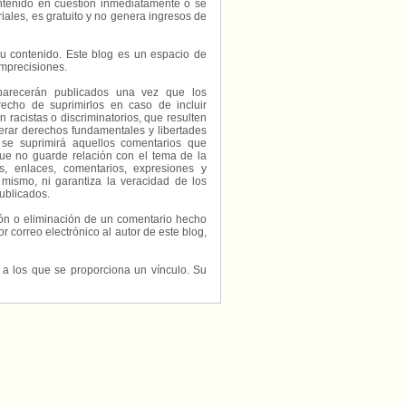
contenido en cuestión inmediatamente o se
riales, es gratuito y no genera ingresos de
e su contenido. Este blog es un espacio de
imprecisiones.
parecerán publicados una vez que los
echo de suprimirlos en caso de incluir
 racistas o discriminatorios, que resulten
erar derechos fundamentales y libertades
 se suprimirá aquellos comentarios que
ue no guarde relación con el tema de la
, enlaces, comentarios, expresiones y
 mismo, ni garantiza la veracidad de los
ublicados.
ción o eliminación de un comentario hecho
or correo electrónico al autor de este blog,
s a los que se proporciona un vínculo. Su