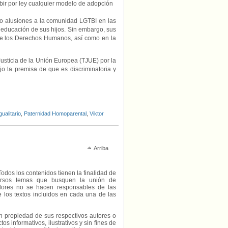
ibir por ley cualquier modelo de adopción
 o alusiones a la comunidad LGTBI en las
 educación de sus hijos. Sin embargo, sus
de los Derechos Humanos, así como en la
Justicia de la Unión Europea (TJUE) por la
ajo la premisa de que es discriminatoria y
ualitario
,
Paternidad Homoparental
,
Viktor
Arriba
Todos los contenidos tienen la finalidad de
diversos temas que busquen la unión de
radores no se hacen responsables de las
e los textos incluidos en cada una de las
on propiedad de sus respectivos autores o
s informativos, ilustrativos y sin fines de