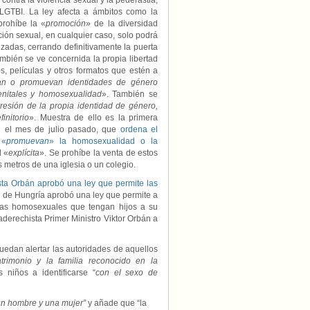
ntra la violencia sexual y la pederastia,
 LGTBI. La ley afecta a ámbitos como la
rohíbe la «
promoción
» de la diversidad
ión sexual, en cualquier caso, solo podrá
zadas, cerrando definitivamente la puerta
ambién se ve concernida la propia libertad
s, películas y otros formatos que estén a
an o promuevan identidades de género
enitales y homosexualidad
». También se
resión de la propia identidad de género,
initorio
». Muestra de ello es la primera
n el mes de julio pasado, que
ordena el
 «
promuevan
» la homosexualidad o la
d «
explícita
». Se prohíbe la venta de estos
 metros de una iglesia o un colegio.
ista Orbán aprobó una ley que permite las
o de Hungría aprobó una ley que permite a
jas homosexuales que tengan hijos a su
raderechista Primer Ministro Viktor Orbán a
puedan alertar las autoridades de aquellos
trimonio y la familia reconocido en la
niños a identificarse “
con el sexo de
un hombre y una mujer”
y añade que “la