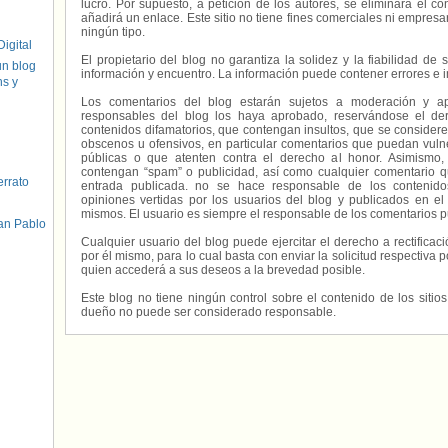
lucro. Por supuesto, a petición de los autores, se eliminará el 
añadirá un enlace. Este sitio no tiene fines comerciales ni empresa
ningún tipo.
igital
El propietario del blog no garantiza la solidez y la fiabilidad d
un blog
información y encuentro. La información puede contener errores e 
hs y
Los comentarios del blog estarán sujetos a moderación y a
responsables del blog los haya aprobado, reservándose el der
contenidos difamatorios, que contengan insultos, que se consideren
obscenos u ofensivos, en particular comentarios que puedan vuln
públicas o que atenten contra el derecho al honor. Asimismo,
contengan “spam” o publicidad, así como cualquier comentario q
errato
entrada publicada. no se hace responsable de los contenidos
opiniones vertidas por los usuarios del blog y publicados en el
mismos. El usuario es siempre el responsable de los comentarios p
an Pablo
Cualquier usuario del blog puede ejercitar el derecho a rectifica
por él mismo, para lo cual basta con enviar la solicitud respectiva p
quien accederá a sus deseos a la brevedad posible.
Este blog no tiene ningún control sobre el contenido de los sitio
dueño no puede ser considerado responsable.