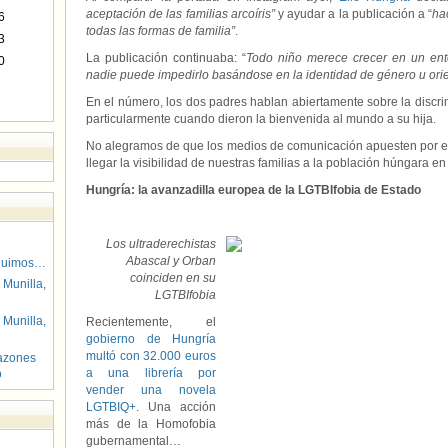
aceptación de las familias arcoíris”
y ayudar a la publicación a “
ha
6
todas las formas de familia”
.
3
La publicación continuaba: “
Todo niño merece crecer en un ent
0
nadie puede impedirlo basándose en la identidad de género u orie
En el número, los dos padres hablan abiertamente sobre la discr
particularmente cuando dieron la bienvenida al mundo a su hija.
No alegramos de que los medios de comunicación apuesten por el 
llegar la visibilidad de nuestras familias a la población húngara en
Hungría: la avanzadilla europea de la LGTBIfobia de Estado
Los ultraderechistas
Abascal y Orban
guimos…
coinciden en su
 Munilla,
LGTBIfobia
 Munilla,
Recientemente, el
gobierno de Hungría
multó con 32.000 euros
azones
a una librería por
o
vender una novela
LGTBIQ+
. Una acción
más de la Homofobia
gubernamental…