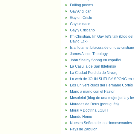
Falling poems
Gay Anglican
Gay en Cristo
Gay se nace.
Gay y Cristiano
I'm Christian, I'm Gay, let's talk (blog del
David Eck)
Isla flotante: bitácora de un gay cristian
James Alison Theology
John Shelby Spong en español
La Casulla de San Ildefonso
La Ciudad Perdida de Nivorg
La web de JOHN SHELBY SPONG en e
Los Universículos del Hermano Cortés
Mano a mano con el Pastor
Mesoletot (blog de una mujer judía y le
Moradas de Deus (portugués)
Moral y Doctrina LGBTI
Mundo Homo
Nuestra Señora de los Homosexuales
Pays de Zabulon