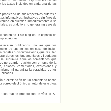
radores no se hacen responsables de las
e los textos incluidos en cada una de las
on propiedad de sus respectivos autores o
s informativos, ilustrativos y sin fines de
contenido en cuestión inmediatamente o se
riales, es gratuito y no genera ingresos de
e su contenido. Este blog es un espacio de
imprecisiones.
parecerán publicados una vez que los
echo de suprimirlos en caso de incluir
 racistas o discriminatorios, que resulten
erar derechos fundamentales y libertades
 se suprimirá aquellos comentarios que
ue no guarde relación con el tema de la
, enlaces, comentarios, expresiones y
 mismo, ni garantiza la veracidad de los
ublicados.
ción o eliminación de un comentario hecho
or correo electrónico al autor de este blog,
s a los que se proporciona un vínculo. Su