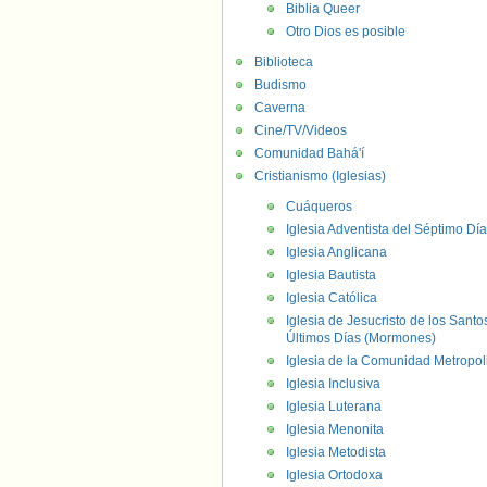
Biblia Queer
Otro Dios es posible
Biblioteca
Budismo
Caverna
Cine/TV/Videos
Comunidad Bahá'í
Cristianismo (Iglesias)
Cuáqueros
Iglesia Adventista del Séptimo Día
Iglesia Anglicana
Iglesia Bautista
Iglesia Católica
Iglesia de Jesucristo de los Santo
Últimos Días (Mormones)
Iglesia de la Comunidad Metropol
Iglesia Inclusiva
Iglesia Luterana
Iglesia Menonita
Iglesia Metodista
Iglesia Ortodoxa