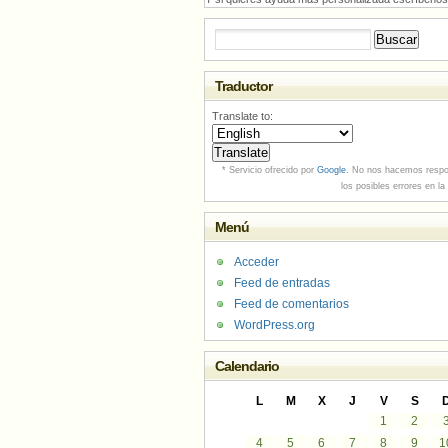
Buscar:
Traductor
Translate to:
* Servicio ofrecido por
Google
. No nos hacemos respo
los posibles errores en la
Menú
Acceder
Feed de entradas
Feed de comentarios
WordPress.org
Calendario
L
M
X
J
V
S
1
2
4
5
6
7
8
9
1