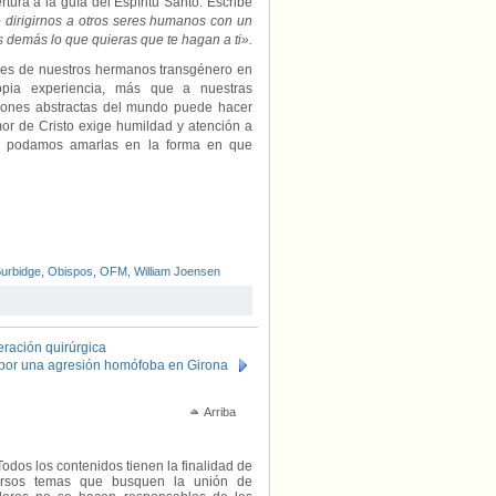
tura a la guía del Espíritu Santo. Escribe
 dirigirnos a otros seres humanos con un
s demás lo que quieras que te hagan a ti».
es de nuestros hermanos transgénero en
opia experiencia, más que a nuestras
ciones abstractas del mundo puede hacer
or de Cristo exige humildad y atención a
ue podamos amarlas en la forma en que
Burbidge
,
Obispos
,
OFM
,
William Joensen
ración quirúrgica
por una agresión homófoba en Girona
Arriba
Todos los contenidos tienen la finalidad de
diversos temas que busquen la unión de