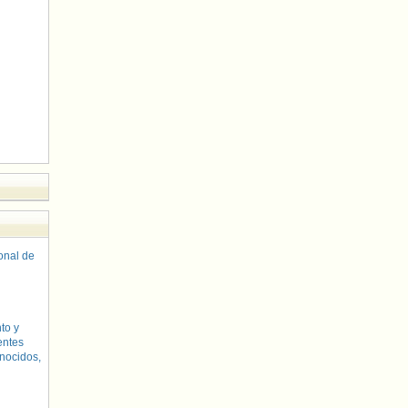
sonal de
to y
entes
nocidos,