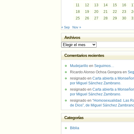
11
12
13
14
15
16
1
18
19
20
21
22
23
2
25
26
27
28
29
30
3
« Sep
Nov »
Archivos
Archivos
Comentarios recientes
Mudejarillo
en
Seguimos…
Ricardo Alonso Ochoa Gongora
en
Se
resignado
en
Carta abierta a Monseñor
por Miguel Sánchez Zambrano.
resignado
en
Carta abierta a Monseñor
por Miguel Sánchez Zambrano.
resignado
en
“Homosexualidad. Las R
de Dios”, de Miguel Sánchez Zambran
Categorías
Biblia