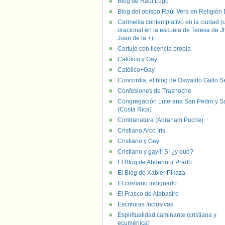
Blog de Raúl Lugo
Blog del obispo Raúl Vera en Religión D
Carmelita contemplativo en la ciudad (
oracional en la escuela de Teresa de J
Juan de la +)
Cartujo con licencia propia
Católico y Gay
Católico+Gay
Concordia, el blog de Oswaldo Gallo S
Confesiones de Trasnoche
Congregación Luterana San Pedro y S
(Costa Rica)
Contranatura (Abraham Puche)
Cristiano Arco Iris
Cristiano y Gay
Cristiano y gay!!! Sí ¿y qué?
El Blog de Abdennur Prado
El Blog de Xabier Pikaza
El cristiano indignado
El Frasco de Alabastro
Escrituras Inclusivas
Espiritualidad caminante (cristiana y
ecuménica)