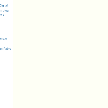
igital
un blog
hs y
errato
an Pablo