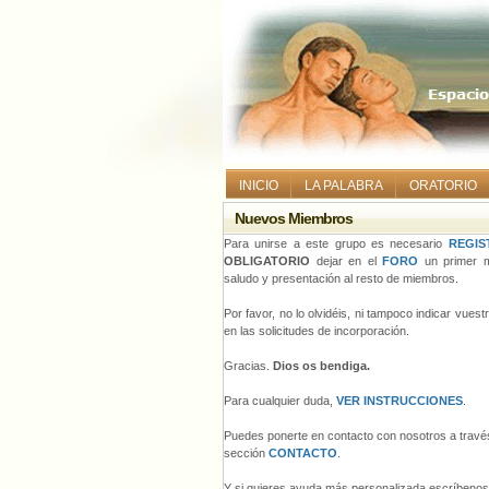
INICIO
LA PALABRA
ORATORIO
Nuevos Miembros
Para unirse a este grupo es necesario
REGIS
OBLIGATORIO
dejar en el
FORO
un primer m
saludo y presentación al resto de miembros.
Por favor, no lo olvidéis, ni tampoco indicar vues
en las solicitudes de incorporación.
Gracias.
Dios os bendiga.
Para cualquier duda,
VER INSTRUCCIONES
.
Puedes ponerte en contacto con nosotros a través
sección
CONTACTO
.
Y si quieres ayuda más personalizada escríbeno