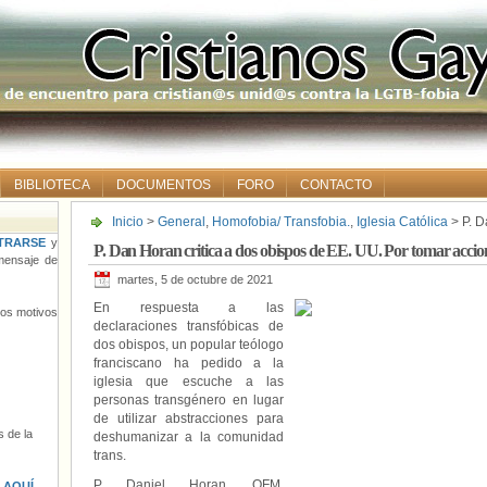
BIBLIOTECA
DOCUMENTOS
FORO
CONTACTO
Inicio
>
General
,
Homofobia/ Transfobia.
,
Iglesia Católica
> P. D
Por tomar acciones contra las personas transgénero
TRARSE
y
P. Dan Horan critica a dos obispos de EE. UU. Por tomar accion
ensaje de
martes, 5 de octubre de 2021
En respuesta a las
tros motivos
declaraciones transfóbicas de
dos obispos, un popular teólogo
franciscano ha pedido a la
iglesia que escuche a las
personas transgénero en lugar
de utilizar abstracciones para
 de la
deshumanizar a la comunidad
trans.
P. Daniel Horan, OFM,
s
AQUÍ