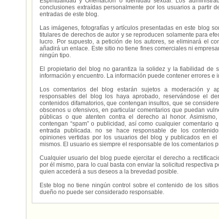
Espiritualidad y Orientación o identidad sexual. Los administ
conclusiones extraídas personalmente por los usuarios a partir d
entradas de este blog.
Las imágenes, fotografías y artículos presentadas en este blog s
titulares de derechos de autor y se reproducen solamente para efecto
lucro. Por supuesto, a petición de los autores, se eliminará el 
añadirá un enlace. Este sitio no tiene fines comerciales ni empresa
ningún tipo.
El propietario del blog no garantiza la solidez y la fiabilidad d
información y encuentro. La información puede contener errores e 
Los comentarios del blog estarán sujetos a moderación y a
responsables del blog los haya aprobado, reservándose el der
contenidos difamatorios, que contengan insultos, que se consideren
obscenos u ofensivos, en particular comentarios que puedan vuln
públicas o que atenten contra el derecho al honor. Asimismo,
contengan “spam” o publicidad, así como cualquier comentario q
entrada publicada. no se hace responsable de los contenidos
opiniones vertidas por los usuarios del blog y publicados en el
mismos. El usuario es siempre el responsable de los comentarios p
Cualquier usuario del blog puede ejercitar el derecho a rectifica
por él mismo, para lo cual basta con enviar la solicitud respectiva p
quien accederá a sus deseos a la brevedad posible.
Este blog no tiene ningún control sobre el contenido de los sitio
dueño no puede ser considerado responsable.