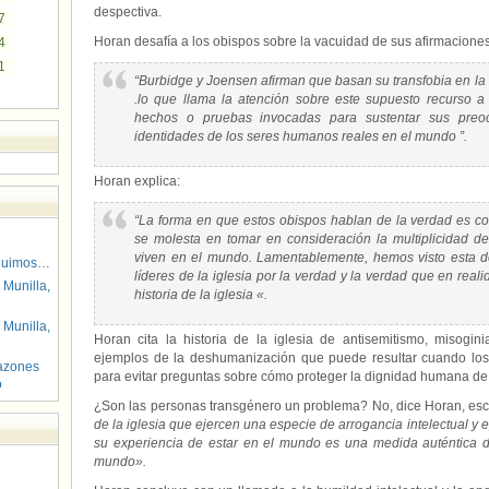
despectiva.
7
Horan desafía a los obispos sobre la vacuidad de sus afirmaciones
4
1
“Burbidge y Joensen afirman que basan su transfobia en la ‘
.lo que llama la atención sobre este supuesto recurso a
hechos o pruebas invocadas para sustentar sus preoc
identidades de los seres humanos reales en el mundo ”.
Horan explica:
“La forma en que estos obispos hablan de la verdad es c
se molesta en tomar en consideración la multiplicidad d
viven en el mundo. Lamentablemente, hemos visto esta d
guimos…
líderes de la iglesia por la verdad y la verdad que en rea
 Munilla,
historia de la iglesia «.
 Munilla,
Horan cita la historia de la iglesia de antisemitismo, misogi
ejemplos de la deshumanización que puede resultar cuando los 
azones
para evitar preguntas sobre cómo proteger la dignidad humana de 
o
¿Son las personas transgénero un problema? No, dice Horan, es
de la iglesia que ejercen una especie de arrogancia intelectual y 
su experiencia de estar en el mundo es una medida auténtica d
mundo».