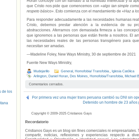
Horan concluye con un llamado a la humildad intelectual y la aper
que Cristo nos pide que comencemos con
«algo tan simple como
respeto básico»
. Esto comienza con el mandamiento de «
Haz a lo
Para responder adecuadamente a las necesidades humanas real
Cristo, debemos prestar atención a la evidencia de su pr
abstracciones. Aferrarnos con demasiada firmeza a las concep
que ignoremos a las personas que están frente a nosotros. El am
las necesidades reales de las personas transgénero para q
necesitan ser amadas.
—Madeline Foley, New Ways Ministry, 30 de septiembre de 2021
Fuente New Ways Ministry,
Mudejarillo
General
,
Homofobia/ Transfobia.
,
Iglesia Católica
Arlington
,
Daniel Horan
,
Des Moines
,
Homofobia/Transfobia
,
Michael 
Comentarios cerrados.
s de los
Por primera vez una mujer trans peruana cambió su DNI sin ope
Detenido un hombre de 23 años 
itana
Copyright © 2009-2025 Cristianos Gays
Recordatorio
Cristianos Gays es un blog sin fines comerciales ni empresariales. 
compartir, noticias, reflexiones y experiencias respecto a 