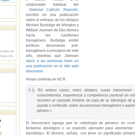
colaborador habitual del
National Catholic Reporter
,
escribió en esa publicación
sobre el enfoque de los obispos
Michael Burbidge de Arlington y
William Joensen de Des Moines
hacia las cuestiones
transgénero. Burbidge emitió
políticas diocesanas anti-
transgénero a principios de este
nsables de
año, mientras que Joensen
 traducción.
atacó a las personas trans en
una publicación en el sitio web
diocesano
.
Horan comenta en NCR:
“En ambos casos, estos obispos, cuyas intenciones
conocimientos, experiencia y competencia pastoral en es
recurren al cansado hombre de paja de la ‘ideología de 
asusta o confunde. sobre las personas transgénero o aquel
género «.
D
El franciscano agrega que la
«ideología de género»
es
«con
3
fantasma ideológico o un espectro aterrador para atormenta
transfobia»
. El término, señala,
«no tiene un significado unive
0