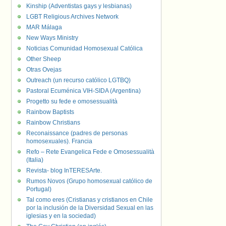
Kinship (Adventistas gays y lesbianas)
LGBT Religious Archives Network
MAR Málaga
New Ways Ministry
Noticias Comunidad Homosexual Católica
Other Sheep
Otras Ovejas
Outreach (un recurso católico LGTBQ)
Pastoral Ecuménica VIH-SIDA (Argentina)
Progetto su fede e omosessualità
Rainbow Baptists
Rainbow Christians
Reconaissance (padres de personas
homosexuales). Francia
Refo – Rete Evangelica Fede e Omosessualità
(Italia)
Revista- blog InTERESArte.
Rumos Novos (Grupo homosexual católico de
Portugal)
Tal como eres (Cristianas y cristianos en Chile
por la inclusión de la Diversidad Sexual en las
iglesias y en la sociedad)