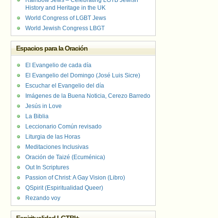
Rainbow Jews – Celebrating LGTB Jewish
History and Heritage in the UK
World Congress of LGBT Jews
World Jewish Congress LBGT
Espacios para la Oración
El Evangelio de cada día
El Evangelio del Domingo (José Luis Sicre)
Escuchar el Evangelio del día
Imágenes de la Buena Noticia, Cerezo Barredo
Jesús in Love
La Biblia
Leccionario Común revisado
Liturgia de las Horas
Meditaciones Inclusivas
Oración de Taizé (Ecuménica)
Out In Scriptures
Passion of Christ: A Gay Vision (Libro)
QSpirit (Espiritualidad Queer)
Rezando voy