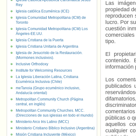
Iglesia Católica Apostólica Carismática Jesús
Las imágene
Rey
propiedad de
Iglesia católica Ecuménica (ICE)
reproducen s
Iglesia Comunidad Metropolitana (ICM) de
lucro. Por s
Toronto
cuestión inm
Iglesia Comunidad Metropolitana (ICM) Los
Ángeles-EE.UU.
comerciales 
Iglesia Cristiana de la Puerta
tipo.
Iglesia Cristiana Unitaria de Argentina
Iglesia de Jesucristo de la Restauración.
El propieta
(Mormones inclusivos).
contenido. 
Inclusive Orthodoxy
información 
Institute for Welcoming Resources
La Iglesia Liberación Latina, Cristiana
Los comenta
Ecuménica Inclusiva (Chile)
publicados 
meTanoia (Grupo ecuménico inclusivo,
reservándos
Andalucía oriental)
difamatorio
Metropolitan Community Church (Página
central, en inglés)
discriminat
Metropolitan Community Churches. MCC.
comentarios
(Direcciones de sus iglesias en todo el mundo)
públicas o 
Ministerio Arco Iris Latino (MCC)
aquellos c
Ministerio Cristiano Bíblico Inclusivo (Argentina)
cualquier c
Misión Cristiana Incluyente (México)