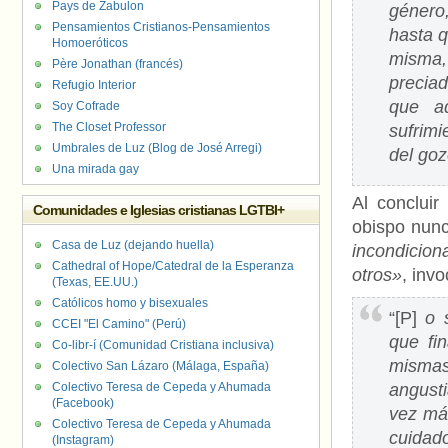
Pays de Zabulon
género,
Pensamientos Cristianos-Pensamientos
hasta q
Homoeróticos
misma,
Père Jonathan (francés)
precia
Refugio Interior
que a
Soy Cofrade
The Closet Professor
sufrimi
Umbrales de Luz (Blog de José Arregi)
del goz
Una mirada gay
Al concluir
Comunidades e Iglesias cristianas LGTBI+
obispo nunc
Casa de Luz (dejando huella)
incondicion
Cathedral of Hope/Catedral de la Esperanza
otros»
, inv
(Texas, EE.UU.)
Católicos homo y bisexuales
“[P]
o 
CCEI "El Camino" (Perú)
que fi
Co-libr-í (Comunidad Cristiana inclusiva)
mismas
Colectivo San Lázaro (Málaga, España)
Colectivo Teresa de Cepeda y Ahumada
angust
(Facebook)
vez má
Colectivo Teresa de Cepeda y Ahumada
cuidado
(Instagram)