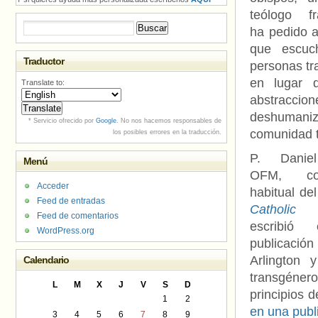
teólogo fr
Buscar:
ha pedido a 
que escuc
Traductor
personas t
en lugar d
Translate to:
abstracci
deshumani
* Servicio ofrecido por
Google
. No nos hacemos responsables de
comunidad t
los posibles errores en la traducción.
P. Danie
Menú
OFM, col
Acceder
habitual de
Feed de entradas
Catholic 
Feed de comentarios
escribió
WordPress.org
publicació
Arlington 
Calendario
transgénero
L
M
X
J
V
S
D
principios 
1
2
en una publ
3
4
5
6
7
8
9