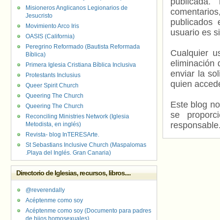
publicada.
Misioneros Anglicanos Legionarios de
comentarios,
Jesucristo
publicados 
Movimiento Arco Iris
usuario es s
OASIS (California)
Peregrino Reformado (Bautista Reformada
Cualquier us
Bíblica)
eliminación 
Primera Iglesia Cristiana Bíblica Inclusiva
enviar la so
Protestants Inclusius
quien accede
Queer Spirit Church
Queering The Church
Este blog no
Queering The Church
se proporc
Reconciling Ministries Network (Iglesia
responsable
Metodista, en inglés)
Revista- blog InTERESArte.
St Sebastians Inclusive Church (Maspalomas
.Playa del Inglés. Gran Canaria)
Directorio de Iglesias, recursos, libros....
@reverendally
Acéptenme como soy
Acéptenme como soy (Documento para padres
de hijos homosexuales)