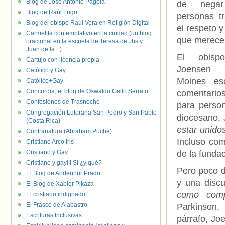
Blog de José Antonio Pagola
de nega
Blog de Raúl Lugo
personas t
Blog del obispo Raúl Vera en Religión Digital
el respeto y
Carmelita contemplativo en la ciudad (un blog
que merece
oracional en la escuela de Teresa de Jhs y
Juan de la +)
El obispo
Cartujo con licencia propia
Joensen
Católico y Gay
Moines esc
Católico+Gay
Concordia, el blog de Oswaldo Gallo Serrato
comentarios
Confesiones de Trasnoche
para perso
Congregación Luterana San Pedro y San Pablo
diocesano. 
(Costa Rica)
estar unido
Contranatura (Abraham Puche)
Incluso com
Cristiano Arco Iris
Cristiano y Gay
de la fundac
Cristiano y gay!!! Sí ¿y qué?
Pero poco d
El Blog de Abdennur Prado
y una disc
El Blog de Xabier Pikaza
como comp
El cristiano indignado
El Frasco de Alabastro
Parkinson, 
Escrituras Inclusivas
párrafo, Jo