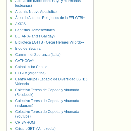
Afirmación (Mormones Gays y mormonas
lesbianas)
Arco Iris Nuevo Apostólico
Área de Asuntos Religiosos de la FELGTBI+
AXIOS
Baptistas Homosexuales
BETANIA (antes Galigay)
Biblioteca LGTTB «Oscar Hermes Villordo»
Blog de Betania
Cammini di Speranza (Italia)
CATHOGAY
Catholics for Choice
CEGLA (Argentina)
Centro Arrupe (Espacio de Diversidad LGTBI)
Valencia.
Colectivo Teresa de Cepeda y Ahumada
(Facebook)
Colectivo Teresa de Cepeda y Ahumada
(Instagram)
Colectivo Teresa de Cepeda y Ahumada
(Youtube)
CRISMHOM
Cristo LGBTI (Venezuela)