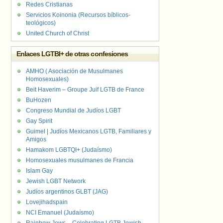
Redes Cristianas
Servicios Koinonia (Recursos bíblicos-
teológicos)
United Church of Christ
Enlaces LGTBI+ de otras confesiones
AMHO ( Asociación de Musulmanes
Homosexuales)
Beit Haverim – Groupe Juif LGTB de France
BuHozen
Congreso Mundial de Judíos LGBT
Gay Spirit
Guimel | Judíos Mexicanos LGTB, Familiares y
Amigos
Hamakom LGBTQI+ (Judaísmo)
Homosexuales musulmanes de Francia
Islam Gay
Jewish LGBT Network
Judíos argentinos GLBT (JAG)
Lovejihadspain
NCI Emanuel (Judaísmo)