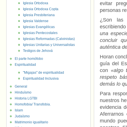
evitar pre
Iglesia Ortodoxa
Iglesia Ortodoxa Copta
personas re
Iglesia Presbiteriana
¿Son las 
Iglesia Valdense
escribiend
Iglesias Evangélicas
una especie
Iglesias Pentecostales
Iglesias Reformadas (Calvinistas)
concluir q
Iglesias Unitarias y Universalistas
auténtica d
Testigos de Jehová
Horan conclu
El parte homófobo
guía del E
Espiritualidad
con
«algo t
"Migajas" de espiritualidad
respeto bá
Espiritualidad Inclusiva
demás lo qu
General
Hinduísmo
Para respo
Historia LGTBI
nuestros he
Homofobia/ Transfobia.
evidencia d
Islam
Aferrarnos
Judaísmo
mundo pued
Matrimonio igualitario