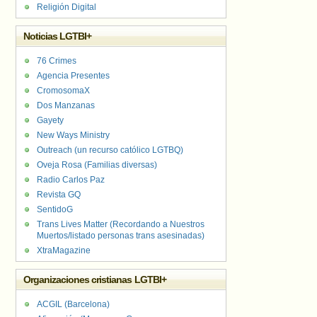
Religión Digital
Noticias LGTBI+
76 Crimes
Agencia Presentes
CromosomaX
Dos Manzanas
Gayety
New Ways Ministry
Outreach (un recurso católico LGTBQ)
Oveja Rosa (Familias diversas)
Radio Carlos Paz
Revista GQ
SentidoG
Trans Lives Matter (Recordando a Nuestros
Muertos/listado personas trans asesinadas)
XtraMagazine
Organizaciones cristianas LGTBI+
ACGIL (Barcelona)