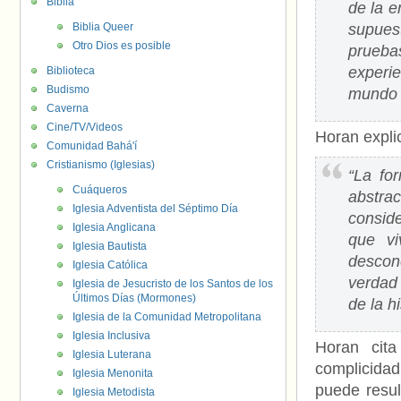
Biblia
de la e
Biblia Queer
supues
Otro Dios es posible
prueba
experi
Biblioteca
Budismo
mundo 
Caverna
Cine/TV/Videos
Horan expli
Comunidad Bahá'í
Cristianismo (Iglesias)
“La fo
Cuáqueros
abstra
Iglesia Adventista del Séptimo Día
conside
Iglesia Anglicana
que vi
Iglesia Bautista
descone
Iglesia Católica
verdad
Iglesia de Jesucristo de los Santos de los
Últimos Días (Mormones)
de la hi
Iglesia de la Comunidad Metropolitana
Iglesia Inclusiva
Horan cita
Iglesia Luterana
complicidad
Iglesia Menonita
puede resul
Iglesia Metodista