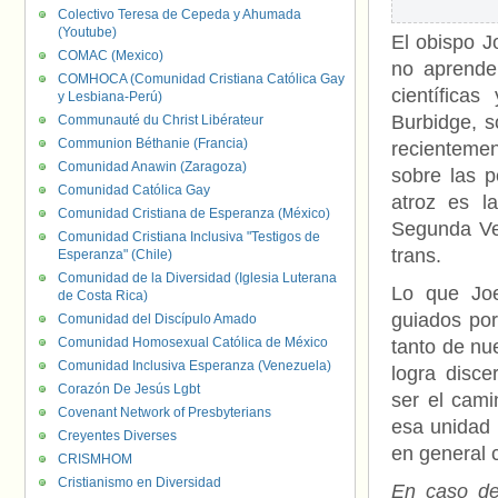
Colectivo Teresa de Cepeda y Ahumada
(Youtube)
El obispo Jo
COMAC (Mexico)
no aprender
COMHOCA (Comunidad Cristiana Católica Gay
científica
y Lesbiana-Perú)
Burbidge, s
Communauté du Christ Libérateur
Communion Béthanie (Francia)
recientemen
Comunidad Anawin (Zaragoza)
sobre las p
Comunidad Católica Gay
atroz es l
Comunidad Cristiana de Esperanza (México)
Segunda Ven
Comunidad Cristiana Inclusiva "Testigos de
trans.
Esperanza" (Chile)
Comunidad de la Diversidad (Iglesia Luterana
Lo que Joe
de Costa Rica)
guiados por
Comunidad del Discípulo Amado
Comunidad Homosexual Católica de México
tanto de nu
Comunidad Inclusiva Esperanza (Venezuela)
logra disc
Corazón De Jesús Lgbt
ser el cami
Covenant Network of Presbyterians
esa unidad 
Creyentes Diverses
en general 
CRISMHOM
Cristianismo en Diversidad
En caso de