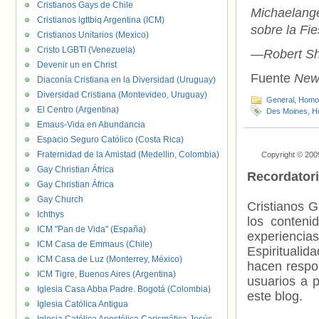
Cristianos Gays de Chile
Michaelange
Cristianos lgttbiq Argentina (ICM)
sobre la Fi
Cristianos Unitarios (Mexico)
Cristo LGBTI (Venezuela)
—
Robert Sh
Devenir un en Christ
Fuente
New 
Diaconía Cristiana en la Diversidad (Uruguay)
Diversidad Cristiana (Montevideo, Uruguay)
General
,
Homof
El Centro (Argentina)
Des Moines
,
H
Emaus-Vida en Abundancia
Espacio Seguro Católico (Costa Rica)
Fraternidad de la Amistad (Medellin, Colombia)
Copyright © 200
Gay Christian África
Recordator
Gay Christian África
Gay Church
Cristianos G
Ichthys
los contenid
ICM "Pan de Vida" (España)
experienci
ICM Casa de Emmaus (Chile)
Espiritualid
ICM Casa de Luz (Monterrey, México)
hacen respo
ICM Tigre, Buenos Aires (Argentina)
usuarios a p
Iglesia Casa Abba Padre. Bogotá (Colombia)
este blog.
Iglesia Católica Antigua