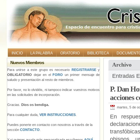
INICIO
LA PALABRA
ORATORIO
BIBLIOTECA
DOCUMENT
Nuevos Miembros
Archivo
Para unirse a este grupo es necesario
REGISTRARSE
y
OBLIGATORIO
dejar en el
FORO
un primer mensaje de
Entradas E
saludo y presentación al resto de miembros.
P. Dan Hor
Por favor, no lo olvidéis, ni tampoco indicar vuestros motivos
en las solicitudes de incorporación.
acciones c
Gracias.
Dios os bendiga.
martes, 5 de o
Para cualquier duda,
VER INSTRUCCIONES
.
En respue
declaracion
Puedes ponerte en contacto con nosotros a través de la
sección
CONTACTO
.
transfóbic
obispos, u
Y si quieres ayuda más personalizada escríbenos
AQUÍ