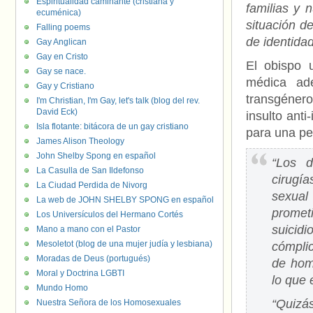
Espiritualidad caminante (cristiana y
familias y 
ecuménica)
situación d
Falling poems
de identida
Gay Anglican
Gay en Cristo
El obispo u
Gay se nace.
médica ade
Gay y Cristiano
transgéner
I'm Christian, I'm Gay, let's talk (blog del rev.
David Eck)
insulto anti
Isla flotante: bitácora de un gay cristiano
para una pe
James Alison Theology
John Shelby Spong en español
“Los d
La Casulla de San Ildefonso
cirugía
La Ciudad Perdida de Nivorg
sexual
La web de JOHN SHELBY SPONG en español
promet
Los Universículos del Hermano Cortés
suicid
Mano a mano con el Pastor
Mesoletot (blog de una mujer judía y lesbiana)
cómpli
Moradas de Deus (portugués)
de homb
Moral y Doctrina LGBTI
lo que 
Mundo Homo
“Quizás
Nuestra Señora de los Homosexuales