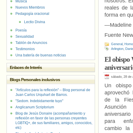
nosotros. E
Música
reales de 
Nuevos Miembros
Pedagogía oracional
forma en qu
Lectio Divina
—Madeline F
Poesía
Fuente New 
Sexualidad
Tablón de Anuncios
General
,
Homof
Testimonios
Arlington
,
Dani
Una batería de buenas noticias
El obispo 
aniversari
Enlaces de Interés
sábado, 28 de 
Blogs Personales inclusivos
Un obispo
"Artículos para la reflexión" – Blog personal de
aprovechó 
Juan Carlos Urquhart de Barros.
de la Fie
"Sedom. Indebidamente tuyo"
Asunci
Anglicanum Scriptorium
aniversario
Blog de Jesús Donaire (acompañamiento y
reflexión en favor de las personas creyentes
para enfa
LGBTIQ+, de sus familiares, amigos, conocidos,
cambio la 
etc)