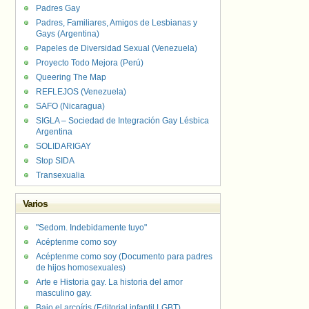
Padres Gay
Padres, Familiares, Amigos de Lesbianas y
Gays (Argentina)
Papeles de Diversidad Sexual (Venezuela)
Proyecto Todo Mejora (Perú)
Queering The Map
REFLEJOS (Venezuela)
SAFO (Nicaragua)
SIGLA – Sociedad de Integración Gay Lésbica
Argentina
SOLIDARIGAY
Stop SIDA
Transexualia
Varios
"Sedom. Indebidamente tuyo"
Acéptenme como soy
Acéptenme como soy (Documento para padres
de hijos homosexuales)
Arte e Historia gay. La historia del amor
masculino gay.
Bajo el arcoíris (Editorial infantil LGBT).