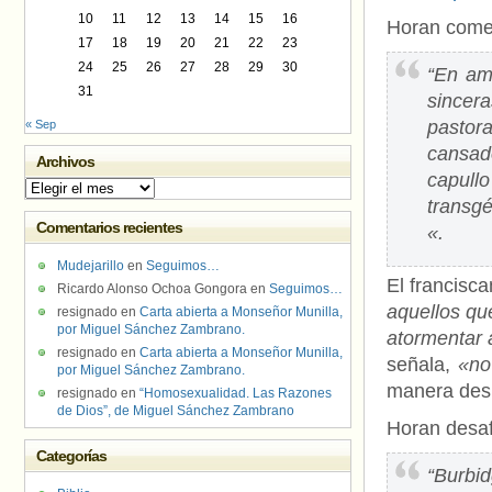
10
11
12
13
14
15
16
Horan come
17
18
19
20
21
22
23
24
25
26
27
28
29
30
“En am
31
sincer
pastor
« Sep
cansad
Archivos
capull
Archivos
transgé
Comentarios recientes
«.
Mudejarillo
en
Seguimos…
El francisc
Ricardo Alonso Ochoa Gongora
en
Seguimos…
aquellos qu
resignado
en
Carta abierta a Monseñor Munilla,
por Miguel Sánchez Zambrano.
atormentar 
resignado
en
Carta abierta a Monseñor Munilla,
señala,
«no
por Miguel Sánchez Zambrano.
manera desp
resignado
en
“Homosexualidad. Las Razones
de Dios”, de Miguel Sánchez Zambrano
Horan desaf
Categorías
“Burbid