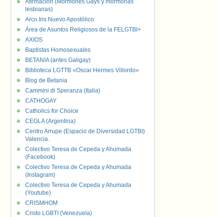
Afirmación (Mormones Gays y mormonas
lesbianas)
Arco Iris Nuevo Apostólico
Área de Asuntos Religiosos de la FELGTBI+
AXIOS
Baptistas Homosexuales
BETANIA (antes Galigay)
Biblioteca LGTTB «Oscar Hermes Villordo»
Blog de Betania
Cammini di Speranza (Italia)
CATHOGAY
Catholics for Choice
CEGLA (Argentina)
Centro Arrupe (Espacio de Diversidad LGTBI)
Valencia.
Colectivo Teresa de Cepeda y Ahumada
(Facebook)
Colectivo Teresa de Cepeda y Ahumada
(Instagram)
Colectivo Teresa de Cepeda y Ahumada
(Youtube)
CRISMHOM
Cristo LGBTI (Venezuela)