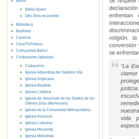
se respete 
Biblia
declaració
Biblia Queer
enfrentan 
Otro Dios es posible
interaccio
Biblioteca
discrimina
Budismo
religión, l
Caverna
Cine/TV/Videos
conversión 
Comunidad Bahá'í
se enfrent
Cristianismo (Iglesias)
“La Es
Cuáqueros
Iglesia Adventista del Séptimo Día
clamor 
Iglesia Anglicana
proteg
Iglesia Bautista
justici
Iglesia Católica
escucha
Iglesia de Jesucristo de los Santos de los
remedi
Últimos Días (Mormones)
Iglesia de la Comunidad Metropolitana
nuestra
Iglesia Inclusiva
vida p
Iglesia Luterana
especia
Iglesia Menonita
Iglesia Metodista