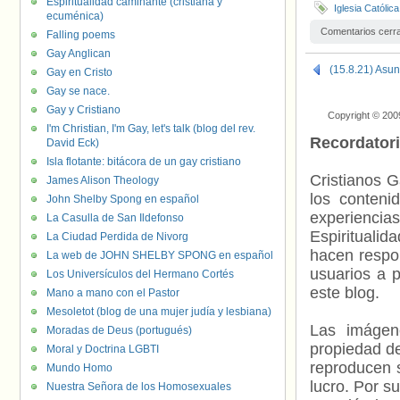
Espiritualidad caminante (cristiana y
Iglesia Católica
ecuménica)
Comentarios cerr
Falling poems
Gay Anglican
(15.8.21) Asun
Gay en Cristo
Gay se nace.
Gay y Cristiano
Copyright © 200
I'm Christian, I'm Gay, let's talk (blog del rev.
Recordator
David Eck)
Isla flotante: bitácora de un gay cristiano
Cristianos G
James Alison Theology
los contenid
John Shelby Spong en español
experienci
La Casulla de San Ildefonso
Espiritualid
La Ciudad Perdida de Nivorg
hacen respo
La web de JOHN SHELBY SPONG en español
usuarios a p
Los Universículos del Hermano Cortés
este blog.
Mano a mano con el Pastor
Mesoletot (blog de una mujer judía y lesbiana)
Las imágene
Moradas de Deus (portugués)
propiedad de
Moral y Doctrina LGBTI
reproducen s
Mundo Homo
lucro. Por s
Nuestra Señora de los Homosexuales