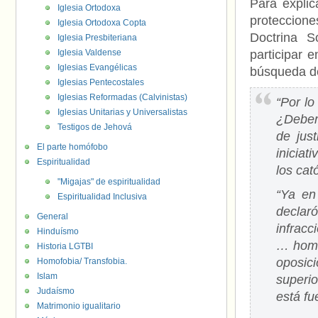
Para explic
Iglesia Ortodoxa
proteccion
Iglesia Ortodoxa Copta
Doctrina S
Iglesia Presbiteriana
Iglesia Valdense
participar 
Iglesias Evangélicas
búsqueda de
Iglesias Pentecostales
Iglesias Reformadas (Calvinistas)
“Por lo
Iglesias Unitarias y Universalistas
¿Deberí
Testigos de Jehová
de just
El parte homófobo
inicia
Espiritualidad
los cató
"Migajas" de espiritualidad
“Ya en
Espiritualidad Inclusiva
declar
General
infracc
Hinduísmo
… homos
Historia LGTBI
oposic
Homofobia/ Transfobia.
Islam
superio
Judaísmo
está fu
Matrimonio igualitario