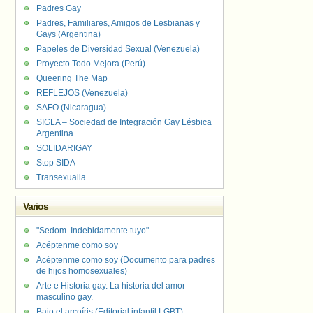
Padres Gay
Padres, Familiares, Amigos de Lesbianas y
Gays (Argentina)
Papeles de Diversidad Sexual (Venezuela)
Proyecto Todo Mejora (Perú)
Queering The Map
REFLEJOS (Venezuela)
SAFO (Nicaragua)
SIGLA – Sociedad de Integración Gay Lésbica
Argentina
SOLIDARIGAY
Stop SIDA
Transexualia
Varios
"Sedom. Indebidamente tuyo"
Acéptenme como soy
Acéptenme como soy (Documento para padres
de hijos homosexuales)
Arte e Historia gay. La historia del amor
masculino gay.
Bajo el arcoíris (Editorial infantil LGBT).