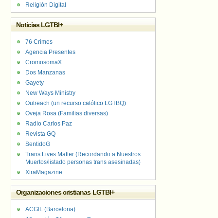
Religión Digital
Noticias LGTBI+
76 Crimes
Agencia Presentes
CromosomaX
Dos Manzanas
Gayety
New Ways Ministry
Outreach (un recurso católico LGTBQ)
Oveja Rosa (Familias diversas)
Radio Carlos Paz
Revista GQ
SentidoG
Trans Lives Matter (Recordando a Nuestros
Muertos/listado personas trans asesinadas)
XtraMagazine
Organizaciones cristianas LGTBI+
ACGIL (Barcelona)