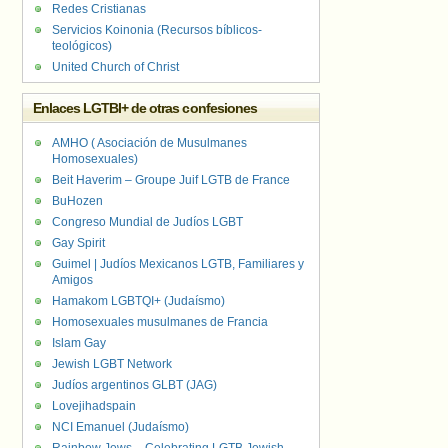
Redes Cristianas
Servicios Koinonia (Recursos bíblicos-
teológicos)
United Church of Christ
Enlaces LGTBI+ de otras confesiones
AMHO ( Asociación de Musulmanes
Homosexuales)
Beit Haverim – Groupe Juif LGTB de France
BuHozen
Congreso Mundial de Judíos LGBT
Gay Spirit
Guimel | Judíos Mexicanos LGTB, Familiares y
Amigos
Hamakom LGBTQI+ (Judaísmo)
Homosexuales musulmanes de Francia
Islam Gay
Jewish LGBT Network
Judíos argentinos GLBT (JAG)
Lovejihadspain
NCI Emanuel (Judaísmo)