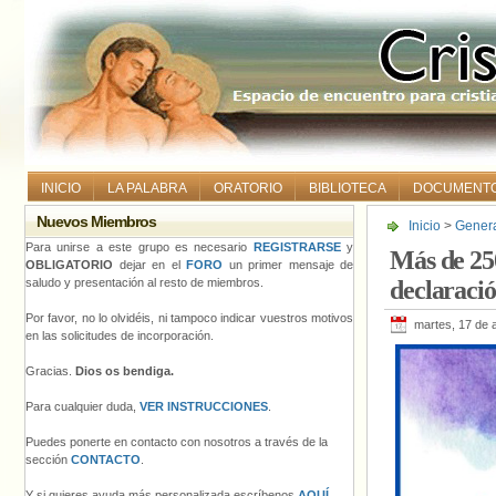
INICIO
LA PALABRA
ORATORIO
BIBLIOTECA
DOCUMENT
Nuevos Miembros
Inicio
>
Gener
la declaración
Para unirse a este grupo es necesario
REGISTRARSE
y
Más de 250
OBLIGATORIO
dejar en el
FORO
un primer mensaje de
saludo y presentación al resto de miembros.
declaraci
Por favor, no lo olvidéis, ni tampoco indicar vuestros motivos
martes, 17 de 
en las solicitudes de incorporación.
Gracias.
Dios os bendiga.
Para cualquier duda,
VER INSTRUCCIONES
.
Puedes ponerte en contacto con nosotros a través de la
sección
CONTACTO
.
Y si quieres ayuda más personalizada escríbenos
AQUÍ