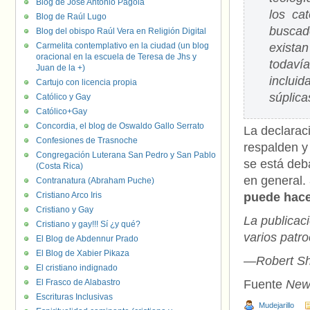
Blog de José Antonio Pagola
los ca
Blog de Raúl Lugo
buscad
Blog del obispo Raúl Vera en Religión Digital
Carmelita contemplativo en la ciudad (un blog
exista
oracional en la escuela de Teresa de Jhs y
todavía
Juan de la +)
incluid
Cartujo con licencia propia
súplica
Católico y Gay
Católico+Gay
Concordia, el blog de Oswaldo Gallo Serrato
La declarac
Confesiones de Trasnoche
respalden y
Congregación Luterana San Pedro y San Pablo
se está deba
(Costa Rica)
en general.
Contranatura (Abraham Puche)
Cristiano Arco Iris
puede hac
Cristiano y Gay
La publicac
Cristiano y gay!!! Sí ¿y qué?
varios patr
El Blog de Abdennur Prado
El Blog de Xabier Pikaza
—
Robert Sh
El cristiano indignado
El Frasco de Alabastro
Fuente
New
Escrituras Inclusivas
Mudejarillo