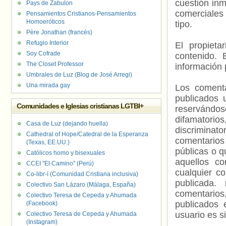
cuestión inm
Pays de Zabulon
comerciales 
Pensamientos Cristianos-Pensamientos
Homoeróticos
tipo.
Père Jonathan (francés)
Refugio Interior
El propieta
Soy Cofrade
contenido. 
The Closet Professor
información 
Umbrales de Luz (Blog de José Arregi)
Una mirada gay
Los comenta
publicados 
Comunidades e Iglesias cristianas LGTBI+
reservándos
difamatorio
Casa de Luz (dejando huella)
discriminat
Cathedral of Hope/Catedral de la Esperanza
comentarios
(Texas, EE.UU.)
públicas o 
Católicos homo y bisexuales
aquellos c
CCEI "El Camino" (Perú)
cualquier c
Co-libr-í (Comunidad Cristiana inclusiva)
publicada.
Colectivo San Lázaro (Málaga, España)
comentarios,
Colectivo Teresa de Cepeda y Ahumada
publicados 
(Facebook)
usuario es s
Colectivo Teresa de Cepeda y Ahumada
(Instagram)