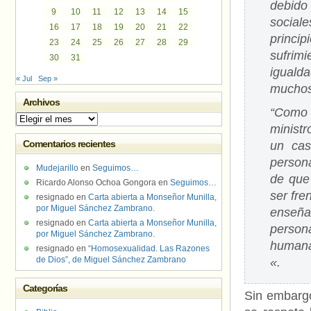
debido 
9
10
11
12
13
14
15
social
16
17
18
19
20
21
22
princip
23
24
25
26
27
28
29
sufrim
30
31
iguald
« Jul
Sep »
muchos 
Archivos
“Como 
Archivos
ministr
Comentarios recientes
un cas
person
Mudejarillo
en
Seguimos…
de que 
Ricardo Alonso Ochoa Gongora
en
Seguimos…
ser fre
resignado
en
Carta abierta a Monseñor Munilla,
por Miguel Sánchez Zambrano.
enseña
resignado
en
Carta abierta a Monseñor Munilla,
person
por Miguel Sánchez Zambrano.
humana 
resignado
en
“Homosexualidad. Las Razones
de Dios”, de Miguel Sánchez Zambrano
«.
Categorías
Sin embargo