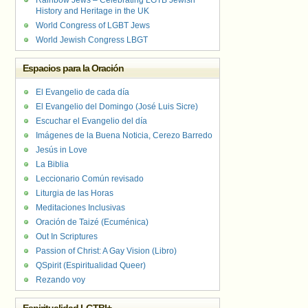
Rainbow Jews – Celebrating LGTB Jewish
History and Heritage in the UK
World Congress of LGBT Jews
World Jewish Congress LBGT
Espacios para la Oración
El Evangelio de cada día
El Evangelio del Domingo (José Luis Sicre)
Escuchar el Evangelio del día
Imágenes de la Buena Noticia, Cerezo Barredo
Jesús in Love
La Biblia
Leccionario Común revisado
Liturgia de las Horas
Meditaciones Inclusivas
Oración de Taizé (Ecuménica)
Out In Scriptures
Passion of Christ: A Gay Vision (Libro)
QSpirit (Espiritualidad Queer)
Rezando voy