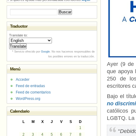
Buscar:
Traductor
Translate to:
* Servicio ofrecido por
Google
. No nos hacemos responsables de
los posibles errores en la traducción.
Ayer (9 de 
Menú
que apoya 
250 de los
Acceder
escritores c
Feed de entradas
Feed de comentarios
Bajo el títul
WordPress.org
no discri
católicos 
Calendario
LGBTQ. La d
L
M
X
J
V
S
D
1
“
Debido
2
3
4
5
6
7
8