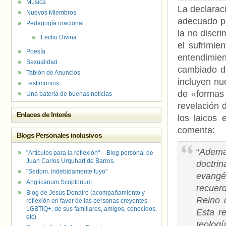
Música
La declarac
Nuevos Miembros
adecuado pa
Pedagogía oracional
la no discr
Lectio Divina
el sufrimie
Poesía
entendimie
Sexualidad
cambiado de
Tablón de Anuncios
incluyen nue
Testimonios
de «formas 
Una batería de buenas noticias
revelación 
Enlaces de Interés
los laicos
comenta:
Blogs Personales inclusivos
“
Ademá
"Artículos para la reflexión" – Blog personal de
Juan Carlos Urquhart de Barros.
doctri
"Sedom. Indebidamente tuyo"
evangél
Anglicanum Scriptorium
recuerd
Blog de Jesús Donaire (acompañamiento y
Reino 
reflexión en favor de las personas creyentes
LGBTIQ+, de sus familiares, amigos, conocidos,
Esta re
etc)
teologí