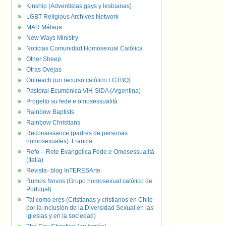
Kinship (Adventistas gays y lesbianas)
LGBT Religious Archives Network
MAR Málaga
New Ways Ministry
Noticias Comunidad Homosexual Católica
Other Sheep
Otras Ovejas
Outreach (un recurso católico LGTBQ)
Pastoral Ecuménica VIH-SIDA (Argentina)
Progetto su fede e omosessualità
Rainbow Baptists
Rainbow Christians
Reconaissance (padres de personas
homosexuales). Francia
Refo – Rete Evangelica Fede e Omosessualità
(Italia)
Revista- blog InTERESArte.
Rumos Novos (Grupo homosexual católico de
Portugal)
Tal como eres (Cristianas y cristianos en Chile
por la inclusión de la Diversidad Sexual en las
iglesias y en la sociedad)