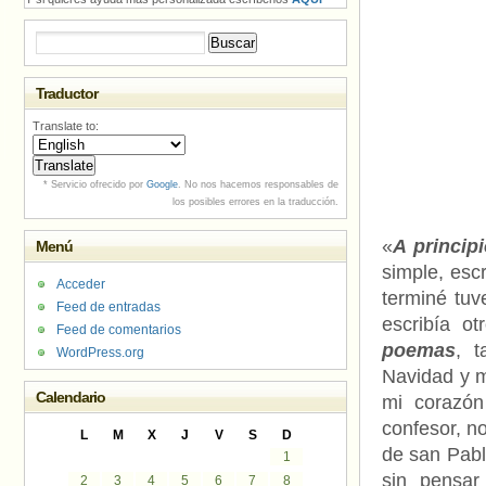
Buscar:
Traductor
Translate to:
* Servicio ofrecido por
Google
. No nos hacemos responsables de
los posibles errores en la traducción.
«
A princip
Menú
simple, esc
Acceder
terminé tu
Feed de entradas
escribía o
Feed de comentarios
poemas
, 
WordPress.org
Navidad y m
Calendario
mi corazón
confesor, no
L
M
X
J
V
S
D
de san Pablo
1
sin pensar
2
3
4
5
6
7
8