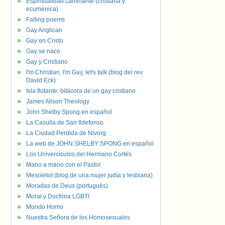
Espiritualidad caminante (cristiana y
ecuménica)
Falling poems
Gay Anglican
Gay en Cristo
Gay se nace.
Gay y Cristiano
I'm Christian, I'm Gay, let's talk (blog del rev.
David Eck)
Isla flotante: bitácora de un gay cristiano
James Alison Theology
John Shelby Spong en español
La Casulla de San Ildefonso
La Ciudad Perdida de Nivorg
La web de JOHN SHELBY SPONG en español
Los Universículos del Hermano Cortés
Mano a mano con el Pastor
Mesoletot (blog de una mujer judía y lesbiana)
Moradas de Deus (portugués)
Moral y Doctrina LGBTI
Mundo Homo
Nuestra Señora de los Homosexuales