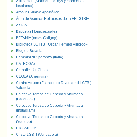
Afirmación (Mormones Gays y mormonas
lesbianas)
Arco Iris Nuevo Apostólico
Área de Asuntos Religiosos de la FELGTBI+
AXIOS
Baptistas Homosexuales
BETANIA (antes Galigay)
Biblioteca LGTTB «Oscar Hermes Villordo»
Blog de Betania
Cammini di Speranza (Italia)
CATHOGAY
Catholics for Choice
CEGLA (Argentina)
Centro Arrupe (Espacio de Diversidad LGTBI)
Valencia.
Colectivo Teresa de Cepeda y Ahumada
(Facebook)
Colectivo Teresa de Cepeda y Ahumada
(Instagram)
Colectivo Teresa de Cepeda y Ahumada
(Youtube)
CRISMHOM
Cristo LGBTI (Venezuela)