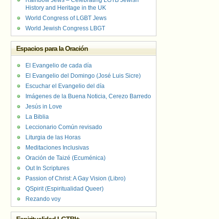
Rainbow Jews – Celebrating LGTB Jewish
History and Heritage in the UK
World Congress of LGBT Jews
World Jewish Congress LBGT
Espacios para la Oración
El Evangelio de cada día
El Evangelio del Domingo (José Luis Sicre)
Escuchar el Evangelio del día
Imágenes de la Buena Noticia, Cerezo Barredo
Jesús in Love
La Biblia
Leccionario Común revisado
Liturgia de las Horas
Meditaciones Inclusivas
Oración de Taizé (Ecuménica)
Out In Scriptures
Passion of Christ: A Gay Vision (Libro)
QSpirit (Espiritualidad Queer)
Rezando voy