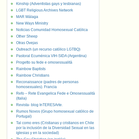
Kinship (Adventistas gays y lesbianas)
LGBT Religious Archives Network
MAR Málaga
New Ways Ministry
Noticias Comunidad Homosexual Católica
Other Sheep
Otras Ovejas
Outreach (un recurso católico LGTBQ)
Pastoral Ecuménica VIH-SIDA (Argentina)
Progetto su fede e omosessualità
Rainbow Baptists
Rainbow Christians
Reconaissance (padres de personas
homosexuales). Francia
Refo – Rete Evangelica Fede e Omosessualità
(Italia)
Revista- blog InTERESArte.
Rumos Novos (Grupo homosexual católico de
Portugal)
Tal como eres (Cristianas y cristianos en Chile
por la inclusión de la Diversidad Sexual en las
iglesias y en la sociedad)