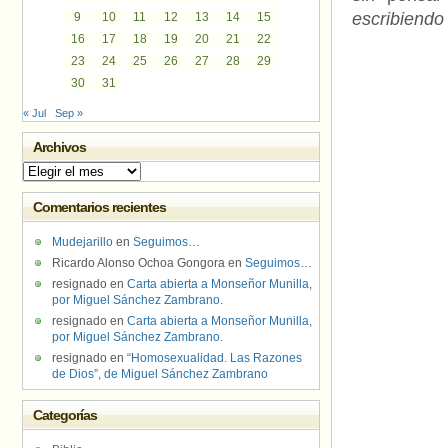
escribiend
9
10
11
12
13
14
15
16
17
18
19
20
21
22
23
24
25
26
27
28
29
30
31
« Jul
Sep »
Archivos
Archivos
Comentarios recientes
Mudejarillo
en
Seguimos…
Ricardo Alonso Ochoa Gongora
en
Seguimos…
resignado
en
Carta abierta a Monseñor Munilla,
por Miguel Sánchez Zambrano.
resignado
en
Carta abierta a Monseñor Munilla,
por Miguel Sánchez Zambrano.
resignado
en
“Homosexualidad. Las Razones
de Dios”, de Miguel Sánchez Zambrano
Categorías