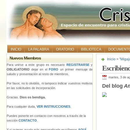
INICIO
LA PALABRA
ORATORIO
BIBLIOTECA
DOCUMENT
Nuevos Miembros
Inicio
>
"Migaj
Para unirse a este grupo es necesario
REGISTRARSE
y
Escribien
OBLIGATORIO
dejar en el
FORO
un primer mensaje de
saludo y presentación al resto de miembros.
martes, 3 de a
Por favor, no lo olvidéis, ni tampoco indicar vuestros motivos
Del blog
Am
en las solicitudes de incorporación.
Gracias.
Dios os bendiga.
Para cualquier duda,
VER INSTRUCCIONES
.
Puedes ponerte en contacto con nosotros a través de la
sección
CONTACTO
.
Y si quieres ayuda más personalizada escríbenos
AQUÍ