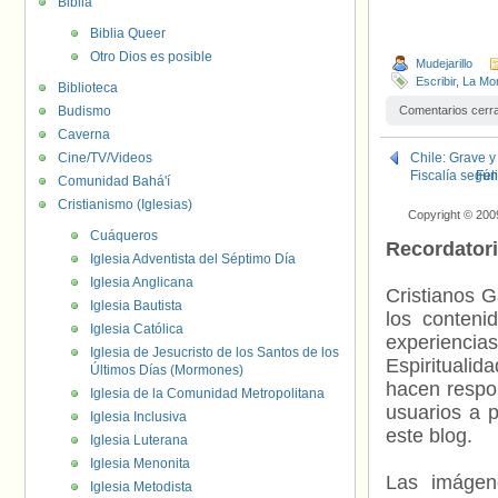
Biblia
Biblia Queer
Otro Dios es posible
Mudejarillo
Escribir
,
La Mon
Biblioteca
Budismo
Comentarios cerr
Caverna
Cine/TV/Videos
Chile: Grave 
Fiscalía según
Fel
Comunidad Bahá'í
Cristianismo (Iglesias)
Copyright © 200
Cuáqueros
Recordator
Iglesia Adventista del Séptimo Día
Iglesia Anglicana
Cristianos G
Iglesia Bautista
los contenid
Iglesia Católica
experienci
Iglesia de Jesucristo de los Santos de los
Espiritualid
Últimos Días (Mormones)
hacen respo
Iglesia de la Comunidad Metropolitana
usuarios a p
Iglesia Inclusiva
este blog.
Iglesia Luterana
Iglesia Menonita
Las imágene
Iglesia Metodista