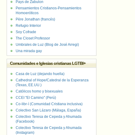
Pays de Zabulon
Pensamientos Cristianos-Pensamientos
Homoeróticos
Père Jonathan (francés)
Refugio Interior
Soy Cofrade
The Closet Professor
Umbrales de Luz (Blog de José Arregi)
Una mirada gay
Comunidades e Iglesias cristianas LGTBI+
Casa de Luz (dejando huella)
Cathedral of Hope/Catedral de la Esperanza
(Texas, EE.UU.)
Católicos homo y bisexuales
CCEI "El Camino" (Perú)
Co-libr-í (Comunidad Cristiana inclusiva)
Colectivo San Lázaro (Málaga, España)
Colectivo Teresa de Cepeda y Ahumada
(Facebook)
Colectivo Teresa de Cepeda y Ahumada
(Instagram)