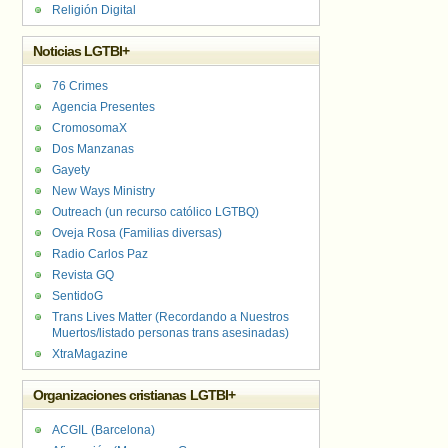
Religión Digital
Noticias LGTBI+
76 Crimes
Agencia Presentes
CromosomaX
Dos Manzanas
Gayety
New Ways Ministry
Outreach (un recurso católico LGTBQ)
Oveja Rosa (Familias diversas)
Radio Carlos Paz
Revista GQ
SentidoG
Trans Lives Matter (Recordando a Nuestros
Muertos/listado personas trans asesinadas)
XtraMagazine
Organizaciones cristianas LGTBI+
ACGIL (Barcelona)