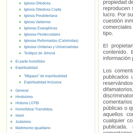
propiedad de
Iglesia Ortodoxa
reproducen s
Iglesia Ortodoxa Copta
lucro. Por s
Iglesia Presbiteriana
cuestión inm
Iglesia Valdense
comerciales 
Iglesias Evangélicas
tipo.
Iglesias Pentecostales
Iglesias Reformadas (Calvinistas)
El propieta
Iglesias Unitarias y Universalistas
contenido. 
Testigos de Jehová
información 
El parte homófobo
Espiritualidad
Los comenta
"Migajas" de espiritualidad
publicados 
Espiritualidad Inclusiva
reservándos
difamatorio
General
discriminat
Hinduísmo
comentarios
Historia LGTBI
públicas o 
Homofobia/ Transfobia.
aquellos c
Islam
cualquier c
Judaísmo
publicada.
Matrimonio igualitario