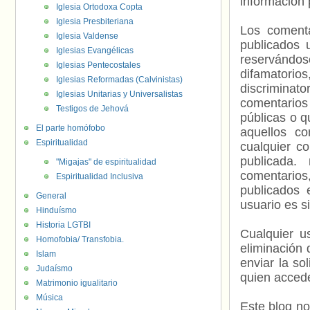
información 
Iglesia Ortodoxa Copta
Iglesia Presbiteriana
Los comenta
Iglesia Valdense
publicados 
Iglesias Evangélicas
reservándos
Iglesias Pentecostales
difamatorio
Iglesias Reformadas (Calvinistas)
discriminat
Iglesias Unitarias y Universalistas
comentarios
Testigos de Jehová
públicas o 
El parte homófobo
aquellos c
Espiritualidad
cualquier c
publicada.
"Migajas" de espiritualidad
comentarios,
Espiritualidad Inclusiva
publicados 
General
usuario es s
Hinduísmo
Historia LGTBI
Cualquier us
Homofobia/ Transfobia.
eliminación 
Islam
enviar la so
Judaísmo
quien accede
Matrimonio igualitario
Música
Este blog no