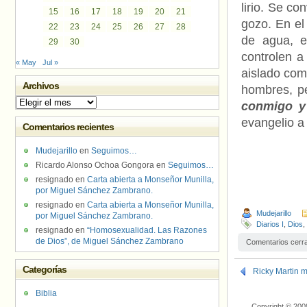
lirio. Se co
15
16
17
18
19
20
21
gozo. En el 
22
23
24
25
26
27
28
de agua, e
29
30
controlen a
« May
Jul »
aislado como
Archivos
hombres, p
Archivos
conmigo y
evangelio a
Comentarios recientes
Mudejarillo
en
Seguimos…
Ricardo Alonso Ochoa Gongora
en
Seguimos…
resignado
en
Carta abierta a Monseñor Munilla,
por Miguel Sánchez Zambrano.
resignado
en
Carta abierta a Monseñor Munilla,
Mudejarillo
por Miguel Sánchez Zambrano.
Diarios I
,
Dios
,
resignado
en
“Homosexualidad. Las Razones
de Dios”, de Miguel Sánchez Zambrano
Comentarios cerr
Categorías
Ricky Martin 
Biblia
Copyright © 200