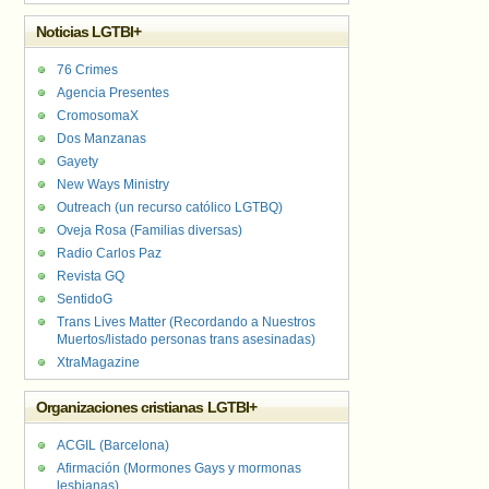
Noticias LGTBI+
76 Crimes
Agencia Presentes
CromosomaX
Dos Manzanas
Gayety
New Ways Ministry
Outreach (un recurso católico LGTBQ)
Oveja Rosa (Familias diversas)
Radio Carlos Paz
Revista GQ
SentidoG
Trans Lives Matter (Recordando a Nuestros
Muertos/listado personas trans asesinadas)
XtraMagazine
Organizaciones cristianas LGTBI+
ACGIL (Barcelona)
Afirmación (Mormones Gays y mormonas
lesbianas)