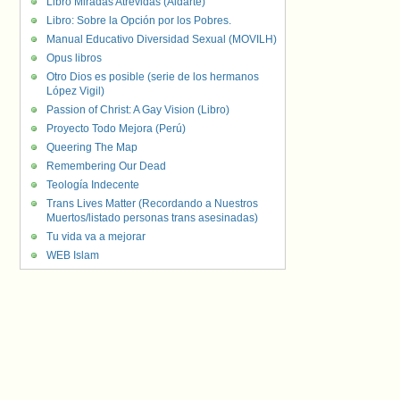
Libro Miradas Atrevidas (Aldarte)
Libro: Sobre la Opción por los Pobres.
Manual Educativo Diversidad Sexual (MOVILH)
Opus libros
Otro Dios es posible (serie de los hermanos
López Vigil)
Passion of Christ: A Gay Vision (Libro)
Proyecto Todo Mejora (Perú)
Queering The Map
Remembering Our Dead
Teología Indecente
Trans Lives Matter (Recordando a Nuestros
Muertos/listado personas trans asesinadas)
Tu vida va a mejorar
WEB Islam