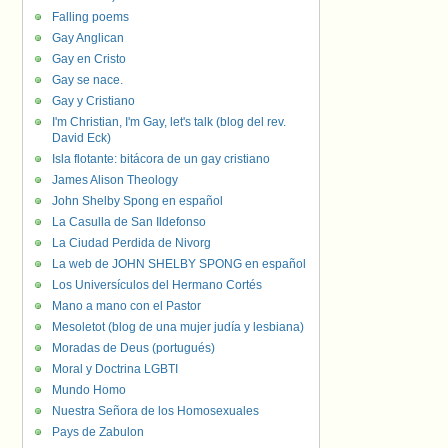
Falling poems
Gay Anglican
Gay en Cristo
Gay se nace.
Gay y Cristiano
I'm Christian, I'm Gay, let's talk (blog del rev.
David Eck)
Isla flotante: bitácora de un gay cristiano
James Alison Theology
John Shelby Spong en español
La Casulla de San Ildefonso
La Ciudad Perdida de Nivorg
La web de JOHN SHELBY SPONG en español
Los Universículos del Hermano Cortés
Mano a mano con el Pastor
Mesoletot (blog de una mujer judía y lesbiana)
Moradas de Deus (portugués)
Moral y Doctrina LGBTI
Mundo Homo
Nuestra Señora de los Homosexuales
Pays de Zabulon