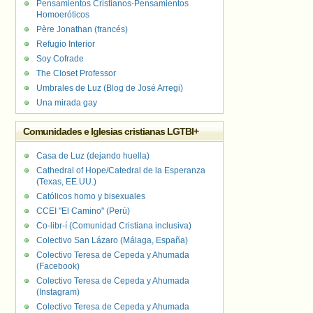
Pensamientos Cristianos-Pensamientos
Homoeróticos
Père Jonathan (francés)
Refugio Interior
Soy Cofrade
The Closet Professor
Umbrales de Luz (Blog de José Arregi)
Una mirada gay
Comunidades e Iglesias cristianas LGTBI+
Casa de Luz (dejando huella)
Cathedral of Hope/Catedral de la Esperanza
(Texas, EE.UU.)
Católicos homo y bisexuales
CCEI "El Camino" (Perú)
Co-libr-í (Comunidad Cristiana inclusiva)
Colectivo San Lázaro (Málaga, España)
Colectivo Teresa de Cepeda y Ahumada
(Facebook)
Colectivo Teresa de Cepeda y Ahumada
(Instagram)
Colectivo Teresa de Cepeda y Ahumada