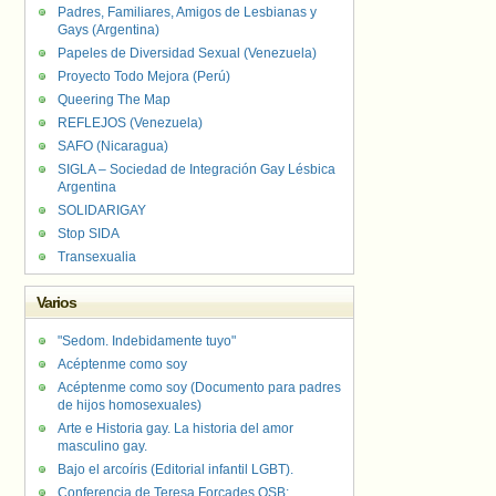
Padres, Familiares, Amigos de Lesbianas y
Gays (Argentina)
Papeles de Diversidad Sexual (Venezuela)
Proyecto Todo Mejora (Perú)
Queering The Map
REFLEJOS (Venezuela)
SAFO (Nicaragua)
SIGLA – Sociedad de Integración Gay Lésbica
Argentina
SOLIDARIGAY
Stop SIDA
Transexualia
Varios
"Sedom. Indebidamente tuyo"
Acéptenme como soy
Acéptenme como soy (Documento para padres
de hijos homosexuales)
Arte e Historia gay. La historia del amor
masculino gay.
Bajo el arcoíris (Editorial infantil LGBT).
Conferencia de Teresa Forcades OSB: