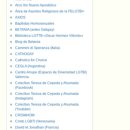
Arco Iris Nuevo Apostólico
Área de Asuntos Religiosos de la FELGTBI+
AXIOS
Baptistas Homosexuales
BETANIA (antes Galigay)
Biblioteca LGTTB «Oscar Hermes Villordo»
Blog de Betania
Cammini di Speranza (Italia)
CATHOGAY
Catholics for Choice
CEGLA (Argentina)
Centro Arrupe (Espacio de Diversidad LGTBI)
Valencia.
Colectivo Teresa de Cepeda y Ahumada
(Facebook)
Colectivo Teresa de Cepeda y Ahumada
(Instagram)
Colectivo Teresa de Cepeda y Ahumada
(Youtube)
CRISMHOM
Cristo LGBTI (Venezuela)
David et Jonathan (Francia)