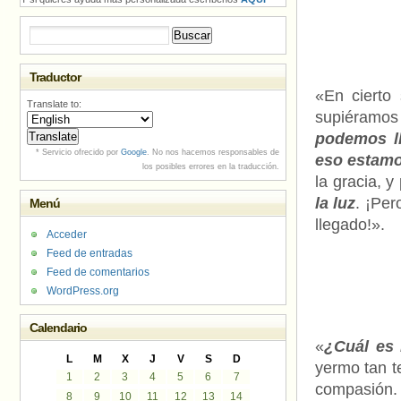
Buscar:
Traductor
«En cierto
Translate to:
supiéramos
podemos ll
* Servicio ofrecido por
Google
. No nos hacemos responsables de
eso estamo
los posibles errores en la traducción.
la gracia, y
la luz
. ¡Per
Menú
llegado!».
Acceder
Feed de entradas
Feed de comentarios
WordPress.org
Calendario
«
¿Cuál es
L
M
X
J
V
S
D
yermo tan te
1
2
3
4
5
6
7
compasión. 
8
9
10
11
12
13
14