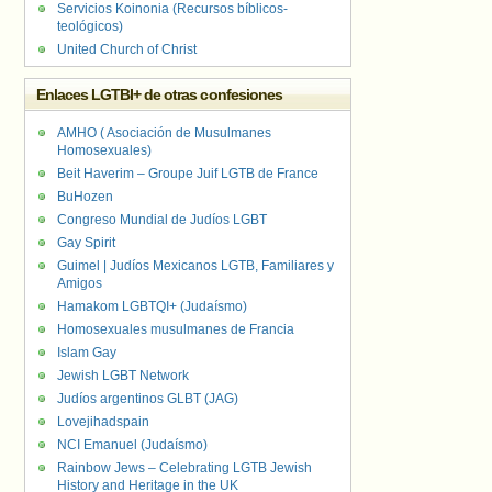
Servicios Koinonia (Recursos bíblicos-
teológicos)
United Church of Christ
Enlaces LGTBI+ de otras confesiones
AMHO ( Asociación de Musulmanes
Homosexuales)
Beit Haverim – Groupe Juif LGTB de France
BuHozen
Congreso Mundial de Judíos LGBT
Gay Spirit
Guimel | Judíos Mexicanos LGTB, Familiares y
Amigos
Hamakom LGBTQI+ (Judaísmo)
Homosexuales musulmanes de Francia
Islam Gay
Jewish LGBT Network
Judíos argentinos GLBT (JAG)
Lovejihadspain
NCI Emanuel (Judaísmo)
Rainbow Jews – Celebrating LGTB Jewish
History and Heritage in the UK