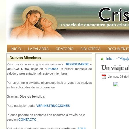
INICIO
LA PALABRA
ORATORIO
BIBLIOTECA
DOCUMENT
Nuevos Miembros
Inicio
>
"Migaj
Para unirse a este grupo es necesario
REGISTRARSE
y
Un viaje a
OBLIGATORIO
dejar en el
FORO
un primer mensaje de
saludo y presentación al resto de miembros.
viernes, 26 de 
Por favor, no lo olvidéis, ni tampoco indicar vuestros motivos
en las solicitudes de incorporación.
Gracias.
Dios os bendiga.
Para cualquier duda,
VER INSTRUCCIONES
.
Puedes ponerte en contacto con nosotros a través de la
sección
CONTACTO
.
Y si quieres ayuda más personalizada escríbenos
AQUÍ