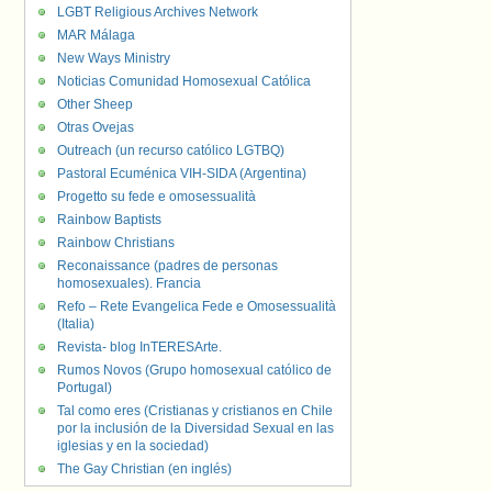
LGBT Religious Archives Network
MAR Málaga
New Ways Ministry
Noticias Comunidad Homosexual Católica
Other Sheep
Otras Ovejas
Outreach (un recurso católico LGTBQ)
Pastoral Ecuménica VIH-SIDA (Argentina)
Progetto su fede e omosessualità
Rainbow Baptists
Rainbow Christians
Reconaissance (padres de personas
homosexuales). Francia
Refo – Rete Evangelica Fede e Omosessualità
(Italia)
Revista- blog InTERESArte.
Rumos Novos (Grupo homosexual católico de
Portugal)
Tal como eres (Cristianas y cristianos en Chile
por la inclusión de la Diversidad Sexual en las
iglesias y en la sociedad)
The Gay Christian (en inglés)