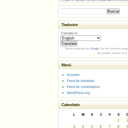
Buscar:
Traductor
Translate to:
* Servicio ofrecido por
Google
. No nos hacemos respo
los posibles errores en la
Menú
Acceder
Feed de entradas
Feed de comentarios
WordPress.org
Calendario
L
M
X
J
V
S
1
3
4
5
6
7
8