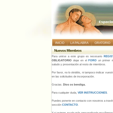
INICIO
LA PALABRA
ORATORIO
Nuevos Miembros
Para unirse a este grupo es necesario
REGIS
OBLIGATORIO
dejar en el
FORO
un primer m
saludo y presentación al resto de miembros.
Por favor, no lo olvidéis, ni tampoco indicar vues
en las solicitudes de incorporación.
Gracias.
Dios os bendiga.
Para cualquier duda,
VER INSTRUCCIONES
.
Puedes ponerte en contacto con nosotros a través
sección
CONTACTO
.
Y si quieres ayuda más personalizada escríbeno