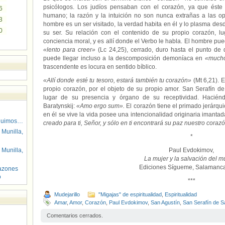
psicólogos. Los judíos pensaban con el corazón, ya que éste i
6
humano; la razón y la intuición no son nunca extrañas a las op
3
hombre es un ser visitado, la verdad habita en él y lo plasma desd
0
su ser. Su relación con el contenido de su propio corazón, lu
conciencia moral, y es allí donde el Verbo le habla. El hombre pu
«lento para creer»
(Lc 24,25), cerrado, duro hasta el punto de 
puede llegar incluso a la descomposición demoníaca en
«mucho
trascendente es locura en sentido bíblico.
«Allí donde esté tu tesoro, estará también tu corazón»
(Mt 6,21). 
propio corazón, por el objeto de su propio amor. San Serafín d
lugar de su presencia y órgano de su receptividad. Hacién
Baratynskij:
«Amo ergo sum».
El corazón tiene el primado jerárqui
en él se vive la vida posee una intencionalidad originaria imanta
guimos…
creado para ti, Señor, y sólo en ti encontrará su paz nuestro coraz
 Munilla,
*
 Munilla,
Paul Evdokimov,
La mujer y la salvación del m
Ediciones Sígueme, Salamanc
azones
o
***
Mudejarillo
"Migajas" de espiritualidad
,
Espiritualidad
Amar
,
Amor
,
Corazón
,
Paul Evdokimov
,
San Agustín
,
San Serafín de S
Comentarios cerrados.