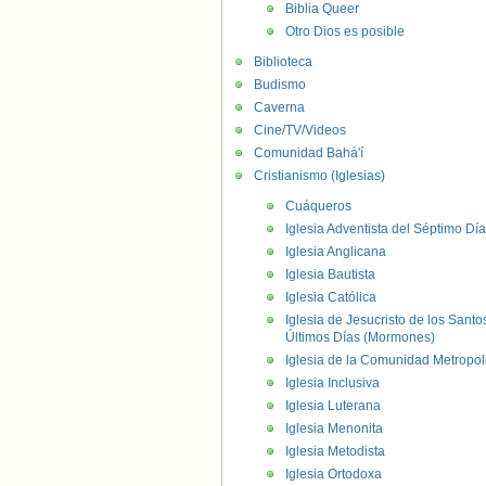
Biblia Queer
Otro Dios es posible
Biblioteca
Budismo
Caverna
Cine/TV/Videos
Comunidad Bahá'í
Cristianismo (Iglesias)
Cuáqueros
Iglesia Adventista del Séptimo Día
Iglesia Anglicana
Iglesia Bautista
Iglesia Católica
Iglesia de Jesucristo de los Santo
Últimos Días (Mormones)
Iglesia de la Comunidad Metropol
Iglesia Inclusiva
Iglesia Luterana
Iglesia Menonita
Iglesia Metodista
Iglesia Ortodoxa