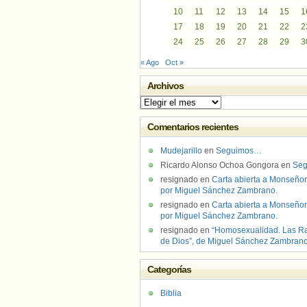
10
11
12
13
14
15
1
17
18
19
20
21
22
2
24
25
26
27
28
29
3
« Ago
Oct »
Archivos
Archivos
Comentarios recientes
Mudejarillo
en
Seguimos…
Ricardo Alonso Ochoa Gongora
en
Se
resignado
en
Carta abierta a Monseñor
por Miguel Sánchez Zambrano.
resignado
en
Carta abierta a Monseñor
por Miguel Sánchez Zambrano.
resignado
en
“Homosexualidad. Las R
de Dios”, de Miguel Sánchez Zambran
Categorías
Biblia