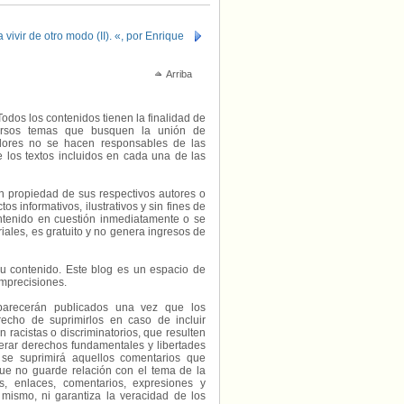
vivir de otro modo (II). «, por Enrique
Arriba
Todos los contenidos tienen la finalidad de
diversos temas que busquen la unión de
radores no se hacen responsables de las
e los textos incluidos en cada una de las
on propiedad de sus respectivos autores o
s informativos, ilustrativos y sin fines de
contenido en cuestión inmediatamente o se
riales, es gratuito y no genera ingresos de
e su contenido. Este blog es un espacio de
imprecisiones.
parecerán publicados una vez que los
echo de suprimirlos en caso de incluir
 racistas o discriminatorios, que resulten
erar derechos fundamentales y libertades
 se suprimirá aquellos comentarios que
ue no guarde relación con el tema de la
, enlaces, comentarios, expresiones y
 mismo, ni garantiza la veracidad de los