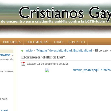
BIBLIOTECA
DOCUMENTOS
FORO
CONTACTO
Inicio
>
"Migajas" de espiritualidad
,
Espiritualidad
> El corazón e
TRARSE
y
El corazón es “el altar de Dios”.
ensaje de
sábado, 15 de septiembre de 2018
tros motivos
 de la
s
AQUÍ