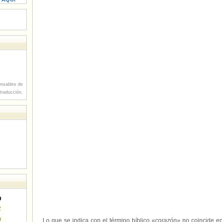
nsables de
 traducción.
D
2
9
Lo que se indica con el término bíblico «
corazón»
no coincide en