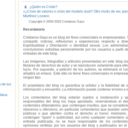
¿Quién es Cristo?
«¿Crisis de valores o crisis del modelo dual? Otro modo de ver, para 
Martínez Lozano.
Copyright © 2009-2025 Cristianos Gays
Recordatorio
Cristianos Gays es un blog sin fines comerciales ni empresariales. 
compartir, noticias, reflexiones y experiencias respecto a 
Espiritualidad y Orientación o identidad sexual. Los administ
conclusiones extraídas personalmente por los usuarios a partir d
entradas de este blog.
Las imágenes, fotografías y artículos presentadas en este blog s
titulares de derechos de autor y se reproducen solamente para efecto
lucro. Por supuesto, a petición de los autores, se eliminará el 
añadirá un enlace. Este sitio no tiene fines comerciales ni empresa
ningún tipo.
s de los
El propietario del blog no garantiza la solidez y la fiabilidad d
información y encuentro. La información puede contener errores e 
itana
Los comentarios del blog estarán sujetos a moderación y a
responsables del blog los haya aprobado, reservándose el der
contenidos difamatorios, que contengan insultos, que se consideren
obscenos u ofensivos, en particular comentarios que puedan vuln
públicas o que atenten contra el derecho al honor. Asimismo,
contengan “spam” o publicidad, así como cualquier comentario q
entrada publicada. no se hace responsable de los contenidos
opiniones vertidas por los usuarios del blog y publicados en el