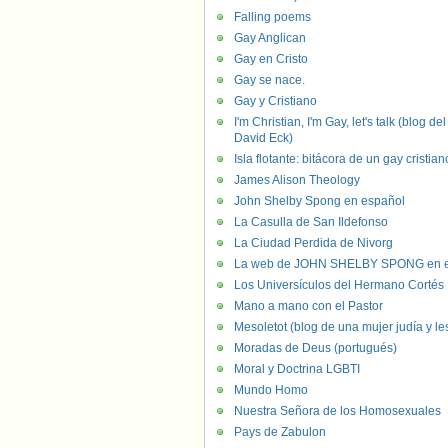
Falling poems
Gay Anglican
Gay en Cristo
Gay se nace.
Gay y Cristiano
I'm Christian, I'm Gay, let's talk (blog del
David Eck)
Isla flotante: bitácora de un gay cristian
James Alison Theology
John Shelby Spong en español
La Casulla de San Ildefonso
La Ciudad Perdida de Nivorg
La web de JOHN SHELBY SPONG en e
Los Universículos del Hermano Cortés
Mano a mano con el Pastor
Mesoletot (blog de una mujer judía y le
Moradas de Deus (portugués)
Moral y Doctrina LGBTI
Mundo Homo
Nuestra Señora de los Homosexuales
Pays de Zabulon