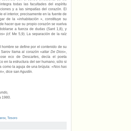
ntegra todas las facultades del espíritu
ciones y a las simpatías del corazón. El
e el interior, precisamente en la fuente de
gar de la «
inhabitación
», constituye su
ede hacer que su propio corazón se vuelva
doblarse a fuerza de dudas (Sant 1,8), y
s» (cf.
Me 5,9). La separación de la raíz
El hombre se define por el contenido de su
e Sarov llama al corazón «
altar
De
Dios
»,
dose eco de Descartes, decía el poeta
co en la estructura del ser humano, sólo si
da como la aguja de una brújula:
«Nos has
ón»
, dice san Agustín.
undo,
a 1980.
arov
,
Tesoro