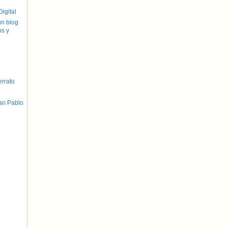
igital
un blog
hs y
errato
an Pablo