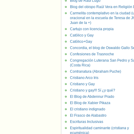
Blog de Raúl Lugo
Blog del obispo Raúl Vera en Religión D
Carmelita contemplativo en la ciudad (
oracional en la escuela de Teresa de J
Juan de la +)
Cartujo con licencia propia
Católico y Gay
Católico+Gay
Concordia, el blog de Oswaldo Gallo S
Confesiones de Trasnoche
Congregación Luterana San Pedro y S
(Costa Rica)
Contranatura (Abraham Puche)
Cristiano Arco Iris
Cristiano y Gay
Cristiano y gay!!! Sí ¿y qué?
El Blog de Abdennur Prado
El Blog de Xabier Pikaza
El cristiano indignado
El Frasco de Alabastro
Escrituras Inclusivas
Espiritualidad caminante (cristiana y
ecuménica)