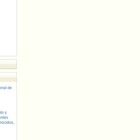
sonal de
to y
entes
nocidos,