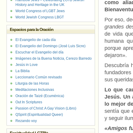
Rainbow Jews – Celebrating LGTB Jewish
como alia
History and Heritage in the UK
Bienavent
World Congress of LGBT Jews
World Jewish Congress LBGT
Por eso, de
grandes des
Espacios para la Oración
de vida qu
El Evangelio de cada día
humana que
El Evangelio del Domingo (José Luis Sicre)
porque apre
Escuchar el Evangelio del día
dejaron».
Imágenes de la Buena Noticia, Cerezo Barredo
Descubría h
Jesús in Love
La Biblia
fundadores 
Leccionario Común revisado
sus querid
Liturgia de las Horas
Lo que cau
Meditaciones Inclusivas
Oración de Taizé (Ecuménica)
Jesús. Un 
Out In Scriptures
lo mejor d
Passion of Christ: A Gay Vision (Libro)
sentía que 
QSpirit (Espiritualidad Queer)
y seguir il
Rezando voy
«Amigos fu