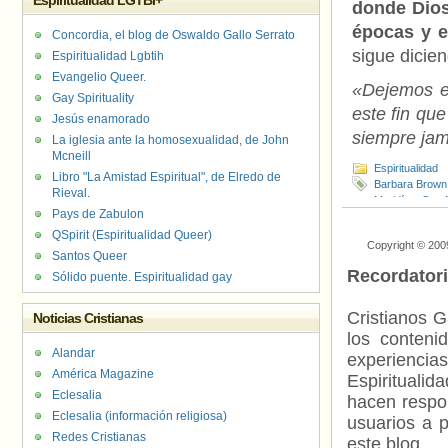
Espiritualidad LGTBI+
donde Dios
épocas y e
Concordia, el blog de Oswaldo Gallo Serrato
sigue dicien
Espiritualidad Lgbtih
Evangelio Queer.
«Dejemos es
Gay Spirituality
este fin que
Jesús enamorado
siempre jam
La iglesia ante la homosexualidad, de John
Mcneill
Espiritualidad
Libro "La Amistad Espiritual", de Elredo de
Barbara Brown
Rieval.
Maridíaz
,
San 
Pays de Zabulon
Alejandría
,
San
QSpirit (Espiritualidad Queer)
Copyright © 200
Santos Queer
Recordator
Sólido puente. Espiritualidad gay
Cristianos G
Noticias Cristianas
los contenid
Alandar
experienci
América Magazine
Espiritualid
Eclesalia
hacen respo
Eclesalia (información religiosa)
usuarios a p
Redes Cristianas
este blog.