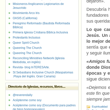
dejaron».
Misioneros Anglicanos Legionarios de
Jesucristo
Descubría h
Movimiento Arco Iris
fundadores 
OASIS (California)
sus querid
Peregrino Reformado (Bautista Reformada
Bíblica)
Lo que cau
Primera Iglesia Cristiana Bíblica Inclusiva
Jesús. Un 
Protestants Inclusius
lo mejor d
Queer Spirit Church
sentía que 
Queering The Church
y seguir il
Queering The Church
Reconciling Ministries Network (Iglesia
«Amigos fu
Metodista, en inglés)
donde Dios
Revista- blog InTERESArte.
St Sebastians Inclusive Church (Maspalomas
épocas y e
.Playa del Inglés. Gran Canaria)
sigue dicien
Directorio de Iglesias, recursos, libros....
«Dejemos es
este fin que
@reverendally
siempre jam
Acéptenme como soy
Acéptenme como soy (Documento para padres
Espiritualidad
de hijos homosexuales)