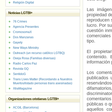
Religión Digital
Las imágene
Noticias LGTBI+
propiedad de
reproducen s
76 Crimes
lucro. Por s
Agencia Presentes
cuestión inm
CromosomaX
comerciales 
Dos Manzanas
tipo.
Gayety
New Ways Ministry
El propieta
Outreach (un recurso católico LGTBQ)
contenido. 
Oveja Rosa (Familias diversas)
información 
Radio Carlos Paz
Revista GQ
Los comenta
SentidoG
publicados 
Trans Lives Matter (Recordando a Nuestros
reservándos
Muertos/listado personas trans asesinadas)
difamatorio
XtraMagazine
discriminat
comentarios
Organizaciones cristianas LGTBI+
públicas o 
ACGIL (Barcelona)
aquellos c