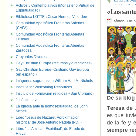
Barbara Brown
Activos y Contemplativos (Monasterio Virtual de
Maridíaz
,
San 
«Los sant
Espiritualidad)
Alejandría
,
San
Biblioteca LGTTB «Oscar Hermes Villordo»
sábado, 1 de 
Comunidad Apostólica Fronteras Abiertas
(CAFA)
Comunidad Apostólica Fronteras Abiertas
Euskadi
Comunidad Apostólica Fronteras Abiertas
Zaragoza
Creyentes Diverses
Gay Christian Europe (recursos y direcciones)
Gay Christian Europe- Cristiano Gay Europa
(en español)
Imágenes sagradas de William Hart McNichols
Institute for Welcoming Resources
Instituto de Formación religiosa «San Cipriano»
De su blo
Jesús in Love
La iglesia ante la homosexualidad, de John
T
eresa de 
Mcneill
es que tuvie
Libro "Jesús de Nazaret. Aproximación
de la fe y
e
histórica" de José Antonio Pagola (PDF)
Libro "La Amistad Espiritual", de Elredo de
siempre re
Rieval.