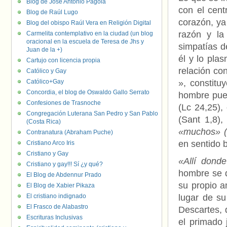
Blog de José Antonio Pagola
con el cent
Blog de Raúl Lugo
corazón, ya
Blog del obispo Raúl Vera en Religión Digital
razón y la
Carmelita contemplativo en la ciudad (un blog
oracional en la escuela de Teresa de Jhs y
simpatías d
Juan de la +)
él y lo pla
Cartujo con licencia propia
relación co
Católico y Gay
Católico+Gay
», constitu
Concordia, el blog de Oswaldo Gallo Serrato
hombre pue
Confesiones de Trasnoche
(Lc 24,25),
Congregación Luterana San Pedro y San Pablo
(Sant 1,8)
(Costa Rica)
«muchos» (
Contranatura (Abraham Puche)
en sentido b
Cristiano Arco Iris
Cristiano y Gay
«Allí dond
Cristiano y gay!!! Sí ¿y qué?
hombre se d
El Blog de Abdennur Prado
su propio a
El Blog de Xabier Pikaza
El cristiano indignado
lugar de su
El Frasco de Alabastro
Descartes, 
Escrituras Inclusivas
el primado 