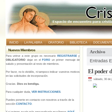
INICIO
LA PALABRA
ORATORIO
BIBLIOTECA
DOCUMENT
Nuevos Miembros
Archivo
Para unirse a este grupo es necesario
REGISTRARSE
y
OBLIGATORIO
dejar en el
FORO
un primer mensaje de
Entradas E
saludo y presentación al resto de miembros.
El poder d
Por favor, no lo olvidéis, ni tampoco indicar vuestros motivos
en las solicitudes de incorporación.
sábado, 30 de j
Gracias.
Dios os bendiga.
Para cualquier duda,
VER INSTRUCCIONES
.
Puedes ponerte en contacto con nosotros a través de la
sección
CONTACTO
.
Y si quieres ayuda más personalizada escríbenos
AQUÍ