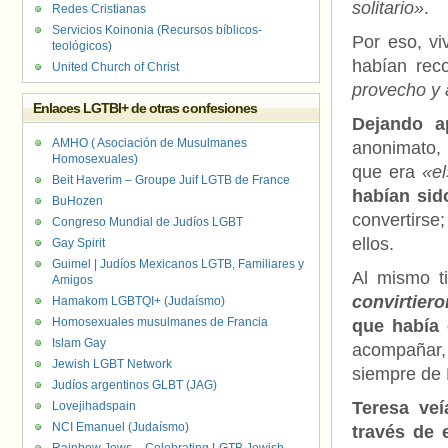
solitario»
.
Redes Cristianas
Servicios Koinonia (Recursos bíblicos-
Por eso, vi
teológicos)
habían rec
United Church of Christ
provecho y 
Enlaces LGTBI+ de otras confesiones
Dejando a
AMHO ( Asociación de Musulmanes
anonimato, 
Homosexuales)
que era
«el
Beit Haverim – Groupe Juif LGTB de France
habían sid
BuHozen
convertirse
Congreso Mundial de Judíos LGBT
ellos.
Gay Spirit
Guimel | Judíos Mexicanos LGTB, Familiares y
Al mismo t
Amigos
convirtier
Hamakom LGBTQI+ (Judaísmo)
Homosexuales musulmanes de Francia
que había 
Islam Gay
acompañar, 
Jewish LGBT Network
siempre de É
Judíos argentinos GLBT (JAG)
Teresa veí
Lovejihadspain
NCI Emanuel (Judaísmo)
través de 