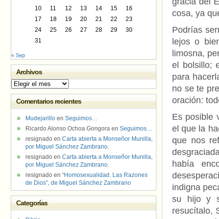
gracia del 
10
11
12
13
14
15
16
cosa, ya qu
17
18
19
20
21
22
23
Podrías sent
24
25
26
27
28
29
30
lejos o bie
31
limosna, pe
« Sep
el bolsillo
Archivos
para hacerl
Archivos
no se te pr
oración: tod
Comentarios recientes
Es posible 
Mudejarillo
en
Seguimos…
el que la ha
Ricardo Alonso Ochoa Gongora
en
Seguimos…
resignado
en
Carta abierta a Monseñor Munilla,
que nos ref
por Miguel Sánchez Zambrano.
desgraciada
resignado
en
Carta abierta a Monseñor Munilla,
había enc
por Miguel Sánchez Zambrano.
desesperaci
resignado
en
“Homosexualidad. Las Razones
de Dios”, de Miguel Sánchez Zambrano
indigna pec
su hijo y 
Categorías
resucítalo, 