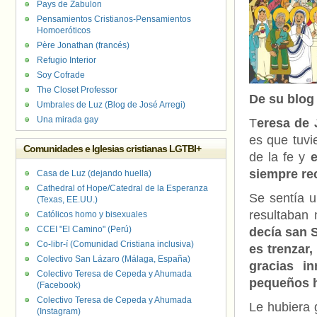
Pays de Zabulon
Pensamientos Cristianos-Pensamientos
Homoeróticos
Père Jonathan (francés)
Refugio Interior
Soy Cofrade
The Closet Professor
De su blo
Umbrales de Luz (Blog de José Arregi)
Una mirada gay
T
eresa de 
es que tuvie
Comunidades e Iglesias cristianas LGTBI+
de la fe y
e
siempre re
Casa de Luz (dejando huella)
Cathedral of Hope/Catedral de la Esperanza
Se sentía u
(Texas, EE.UU.)
resultaban
Católicos homo y bisexuales
CCEI "El Camino" (Perú)
decía san S
Co-libr-í (Comunidad Cristiana inclusiva)
es trenzar,
Colectivo San Lázaro (Málaga, España)
gracias i
Colectivo Teresa de Cepeda y Ahumada
pequeños hi
(Facebook)
Colectivo Teresa de Cepeda y Ahumada
Le hubiera 
(Instagram)