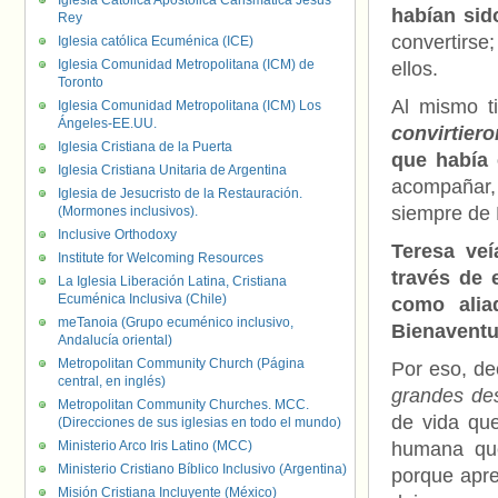
Iglesia Católica Apostólica Carismática Jesús
habían sid
Rey
convertirse
Iglesia católica Ecuménica (ICE)
Iglesia Comunidad Metropolitana (ICM) de
ellos.
Toronto
Al mismo t
Iglesia Comunidad Metropolitana (ICM) Los
Ángeles-EE.UU.
convirtier
Iglesia Cristiana de la Puerta
que había 
Iglesia Cristiana Unitaria de Argentina
acompañar, 
Iglesia de Jesucristo de la Restauración.
siempre de É
(Mormones inclusivos).
Inclusive Orthodoxy
Teresa veí
Institute for Welcoming Resources
través de 
La Iglesia Liberación Latina, Cristiana
Ecuménica Inclusiva (Chile)
como alia
meTanoia (Grupo ecuménico inclusivo,
Bienavent
Andalucía oriental)
Metropolitan Community Church (Página
Por eso, de
central, en inglés)
grandes des
Metropolitan Community Churches. MCC.
de vida qu
(Direcciones de sus iglesias en todo el mundo)
Ministerio Arco Iris Latino (MCC)
humana que
Ministerio Cristiano Bíblico Inclusivo (Argentina)
porque apre
Misión Cristiana Incluyente (México)