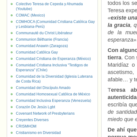
todos los s
Colectivo Teresa de Cepeda y Ahumada
(Youtube)
Teresa expe
COMAC (Mexico)
«
existe un
COMHOCA (Comunidad Cristiana Católica Gay
la gracia
, 
y Lesbiana-Perú)
de la muer
Communauté du Christ Libérateur
esperanza»
Communion Béthanie (Francia)
Comunidad Anawin (Zaragoza)
Con algun
Comunidad Católica Gay
tierra
. Con
Comunidad Cristiana de Esperanza (México)
Maridíaz o
Comunidad Cristiana Inclusiva "Testigos de
Esperanza" (Chile)
ascetismo,
Comunidad de la Diversidad (Iglesia Luterana
afable… y t
de Costa Rica)
Comunidad del Discípulo Amado
T
eresa a
Comunidad Homosexual Católica de México
autenticid
Comunidad Inclusiva Esperanza (Venezuela)
escribía qu
Corazón De Jesús Lgbt
de santidad
Covenant Network of Presbyterians
miedo que e
Creyentes Diverses
CRISMHOM
De ahí que
Cristianismo en Diversidad