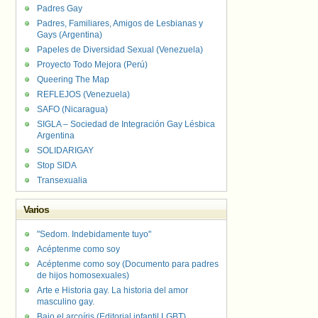
Padres Gay
Padres, Familiares, Amigos de Lesbianas y
Gays (Argentina)
Papeles de Diversidad Sexual (Venezuela)
Proyecto Todo Mejora (Perú)
Queering The Map
REFLEJOS (Venezuela)
SAFO (Nicaragua)
SIGLA – Sociedad de Integración Gay Lésbica
Argentina
SOLIDARIGAY
Stop SIDA
Transexualia
Varios
"Sedom. Indebidamente tuyo"
Acéptenme como soy
Acéptenme como soy (Documento para padres
de hijos homosexuales)
Arte e Historia gay. La historia del amor
masculino gay.
Bajo el arcoíris (Editorial infantil LGBT).