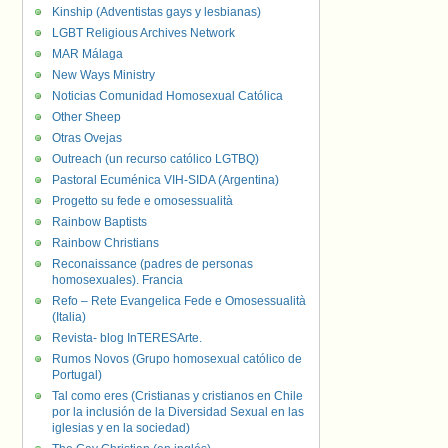
Kinship (Adventistas gays y lesbianas)
LGBT Religious Archives Network
MAR Málaga
New Ways Ministry
Noticias Comunidad Homosexual Católica
Other Sheep
Otras Ovejas
Outreach (un recurso católico LGTBQ)
Pastoral Ecuménica VIH-SIDA (Argentina)
Progetto su fede e omosessualità
Rainbow Baptists
Rainbow Christians
Reconaissance (padres de personas
homosexuales). Francia
Refo – Rete Evangelica Fede e Omosessualità
(Italia)
Revista- blog InTERESArte.
Rumos Novos (Grupo homosexual católico de
Portugal)
Tal como eres (Cristianas y cristianos en Chile
por la inclusión de la Diversidad Sexual en las
iglesias y en la sociedad)