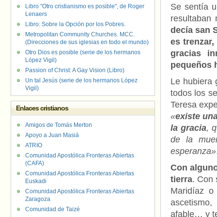
Se sentía u
Libro "Otro cristianismo es posible", de Roger
Lenaers
resultaban
Libro: Sobre la Opción por los Pobres.
decía san S
Metropolitan Community Churches. MCC.
es trenzar,
(Direcciones de sus iglesias en todo el mundo)
gracias i
Otro Dios es posible (serie de los hermanos
López Vigil)
pequeños hi
Passion of Christ: A Gay Vision (Libro)
Le hubiera 
Un tal Jesús (serie de los hermanos López
Vigil)
todos los s
Teresa expe
Enlaces cristianos
«
existe un
Amigos de Tomás Merton
la gracia
, 
Apoyo a Juan Masiá
de la muer
ATRIO
esperanza»
Comunidad Apostólica Fronteras Abiertas
(CAFA)
Con algun
Comunidad Apostólica Fronteras Abiertas
tierra
. Con
Euskadi
Maridíaz o
Comunidad Apostólica Fronteras Abiertas
Zaragoza
ascetismo,
Comunidad de Taizé
afable… y t