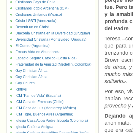
porque med
Cristianos Gays de Chile
fue. Pero t
Cristianos lgttbiq Argentina (ICM)
y la amabi
Cristianos Unitarios (Mexico)
profunda c
Cristo LGBTI (Venezuela)
Devenir un en Christ
del Padre
.
Diaconía Cristiana en la Diversidad (Uruguay)
Teresa –com
Diversidad Cristiana (Montevideo, Uruguay)
que para un
El Centro (Argentina)
Emaus-Vida en Abundancia
trenzando c
Espacio Seguro Católico (Costa Rica)
Brown escri
Fraternidad de la Amistad (Medellin, Colombia)
de otros, 
Gay Christian África
mucho más 
Gay Christian África
solitario»
.
Gay Church
Ichthys
Por eso, vi
ICM "Pan de Vida" (España)
habían rec
ICM Casa de Emmaus (Chile)
provecho y 
ICM Casa de Luz (Monterrey, México)
ICM Tigre, Buenos Aires (Argentina)
Dejando a
Iglesia Casa Abba Padre. Bogotá (Colombia)
anonimato, 
Iglesia Católica Antigua
que era
«el