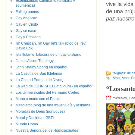
Espiritualidad caminante (cristiana y
vive la vid
ecuménica)
de una brúj
Falling poems
paz nuestro
Gay Anglican
Gay en Cristo
Gay se nace.
Gay y Cristiano
I'm Christian, I'm Gay, let's talk (blog del rev.
David Eck)
Isla flotante: bitácora de un gay cristiano
James Alison Theology
John Shelby Spong en español
"Migajas" de es
La Casulla de San Ildefonso
Amar
,
Amor
,
Co
La Ciudad Perdida de Nivorg
La web de JOHN SHELBY SPONG en español
“Los sant
Los Universículos del Hermano Cortés
miércoles, 1 d
Mano a mano con el Pastor
Mesoletot (blog de una mujer judía y lesbiana)
Moradas de Deus (portugués)
Moral y Doctrina LGBTI
Mundo Homo
Nuestra Señora de los Homosexuales