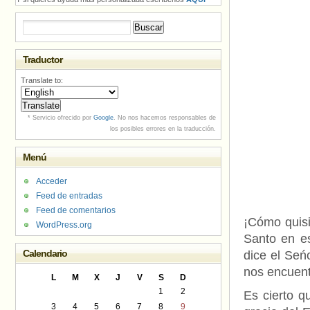
Buscar:
Traductor
Translate to:
* Servicio ofrecido por
Google
. No nos hacemos responsables de
los posibles errores en la traducción.
Menú
Acceder
Feed de entradas
Feed de comentarios
¡Cómo quisi
WordPress.org
Santo en es
Calendario
dice el Seń
nos encuent
L
M
X
J
V
S
D
1
2
Es cierto q
3
4
5
6
7
8
9