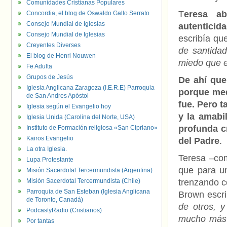
Comunidades Cristianas Populares
T
eresa a
Concordia, el blog de Oswaldo Gallo Serrato
Consejo Mundial de Iglesias
autenticid
Consejo Mundial de Iglesias
escribía qu
Creyentes Diverses
de santidad
El blog de Henri Nouwen
miedo que e
Fe Adulta
Grupos de Jesús
De ahí que
Iglesia Anglicana Zaragoza (I.E.R.E) Parroquia
porque med
de San Andres Apóstol
fue. Pero t
Iglesia según el Evangelio hoy
y la amabi
Iglesia Unida (Carolina del Norte, USA)
profunda c
Instituto de Formación religiosa «San Cipriano»
Kairos Evangelio
del Padre
.
La otra Iglesia.
Teresa –com
Lupa Protestante
que para un
Misión Sacerdotal Tercermundista (Argentina)
Misión Sacerdotal Tercermundista (Chile)
trenzando c
Parroquia de San Esteban (Iglesia Anglicana
Brown escri
de Toronto, Canadá)
de otros, 
PodcastyRadio (Cristianos)
mucho más 
Por tantas