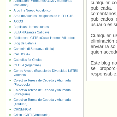
Afirmación (Mormones Gays y mormonas
cualquier c
lesbianas)
publicada.
Arco Iris Nuevo Apostólico
comentarios,
Área de Asuntos Religiosos de la FELGTBI+
publicados 
AXIOS
usuario es s
Baptistas Homosexuales
BETANIA (antes Galigay)
Cualquier us
Biblioteca LGTTB «Oscar Hermes Villordo»
eliminación 
Blog de Betania
enviar la so
Cammini di Speranza (Italia)
quien accede
CATHOGAY
Catholics for Choice
Este blog no
CEGLA (Argentina)
se proporc
Centro Arrupe (Espacio de Diversidad LGTBI)
responsable
Valencia.
Colectivo Teresa de Cepeda y Ahumada
(Facebook)
Colectivo Teresa de Cepeda y Ahumada
(Instagram)
Colectivo Teresa de Cepeda y Ahumada
(Youtube)
CRISMHOM
Cristo LGBTI (Venezuela)