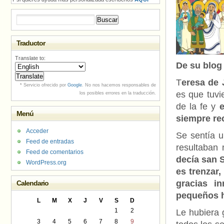
Buscar:
Traductor
Translate to:
De su blo
T
eresa de 
* Servicio ofrecido por
Google
. No nos hacemos responsables de
es que tuvie
los posibles errores en la traducción.
de la fe y
e
Menú
siempre re
Acceder
Se sentía u
Feed de entradas
resultaban
Feed de comentarios
decía san S
WordPress.org
es trenzar,
gracias i
Calendario
pequeños hi
L
M
X
J
V
S
D
1
2
Le hubiera 
3
4
5
6
7
8
9