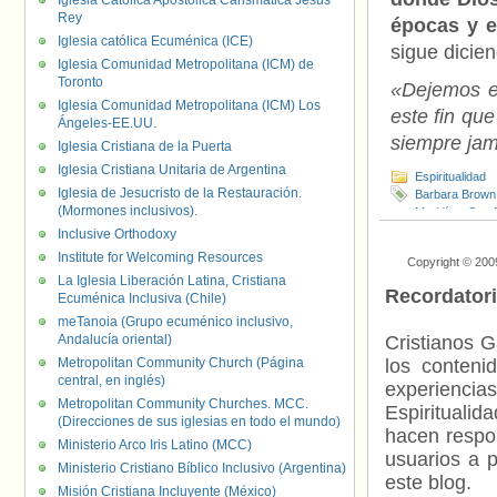
Iglesia Católica Apostólica Carismática Jesús
Rey
épocas y e
Iglesia católica Ecuménica (ICE)
sigue dicien
Iglesia Comunidad Metropolitana (ICM) de
Toronto
«Dejemos es
Iglesia Comunidad Metropolitana (ICM) Los
este fin que
Ángeles-EE.UU.
siempre jam
Iglesia Cristiana de la Puerta
Iglesia Cristiana Unitaria de Argentina
Espiritualidad
Iglesia de Jesucristo de la Restauración.
Barbara Brown
(Mormones inclusivos).
Maridíaz
,
San 
Alejandría
,
San
Inclusive Orthodoxy
Institute for Welcoming Resources
Copyright © 200
La Iglesia Liberación Latina, Cristiana
Recordator
Ecuménica Inclusiva (Chile)
meTanoia (Grupo ecuménico inclusivo,
Andalucía oriental)
Cristianos G
Metropolitan Community Church (Página
los contenid
central, en inglés)
experienci
Metropolitan Community Churches. MCC.
Espiritualid
(Direcciones de sus iglesias en todo el mundo)
hacen respo
Ministerio Arco Iris Latino (MCC)
usuarios a p
Ministerio Cristiano Bíblico Inclusivo (Argentina)
este blog.
Misión Cristiana Incluyente (México)