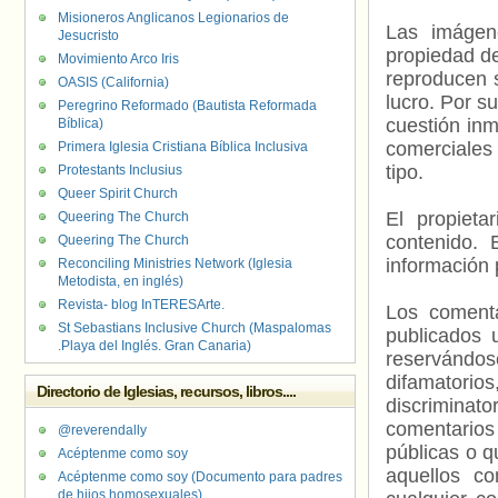
Misioneros Anglicanos Legionarios de
Las imágene
Jesucristo
propiedad de
Movimiento Arco Iris
reproducen s
OASIS (California)
lucro. Por s
Peregrino Reformado (Bautista Reformada
cuestión inm
Bíblica)
comerciales 
Primera Iglesia Cristiana Bíblica Inclusiva
tipo.
Protestants Inclusius
Queer Spirit Church
El propieta
Queering The Church
contenido. 
Queering The Church
información 
Reconciling Ministries Network (Iglesia
Metodista, en inglés)
Revista- blog InTERESArte.
Los comenta
St Sebastians Inclusive Church (Maspalomas
publicados 
.Playa del Inglés. Gran Canaria)
reservándos
difamatorio
Directorio de Iglesias, recursos, libros....
discriminat
comentarios
@reverendally
públicas o 
Acéptenme como soy
aquellos c
Acéptenme como soy (Documento para padres
de hijos homosexuales)