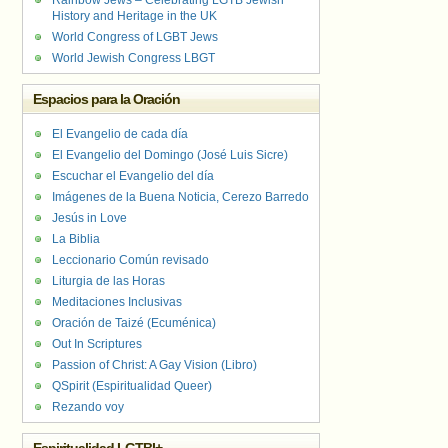
Rainbow Jews – Celebrating LGTB Jewish
History and Heritage in the UK
World Congress of LGBT Jews
World Jewish Congress LBGT
Espacios para la Oración
El Evangelio de cada día
El Evangelio del Domingo (José Luis Sicre)
Escuchar el Evangelio del día
Imágenes de la Buena Noticia, Cerezo Barredo
Jesús in Love
La Biblia
Leccionario Común revisado
Liturgia de las Horas
Meditaciones Inclusivas
Oración de Taizé (Ecuménica)
Out In Scriptures
Passion of Christ: A Gay Vision (Libro)
QSpirit (Espiritualidad Queer)
Rezando voy