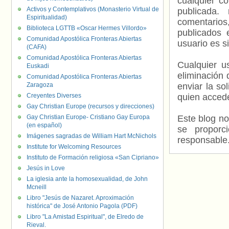
cualquier c
Activos y Contemplativos (Monasterio Virtual de
publicada.
Espiritualidad)
comentarios,
Biblioteca LGTTB «Oscar Hermes Villordo»
publicados 
Comunidad Apostólica Fronteras Abiertas
usuario es s
(CAFA)
Comunidad Apostólica Fronteras Abiertas
Cualquier us
Euskadi
eliminación 
Comunidad Apostólica Fronteras Abiertas
Zaragoza
enviar la so
Creyentes Diverses
quien accede
Gay Christian Europe (recursos y direcciones)
Gay Christian Europe- Cristiano Gay Europa
Este blog no
(en español)
se proporc
Imágenes sagradas de William Hart McNichols
responsable
Institute for Welcoming Resources
Instituto de Formación religiosa «San Cipriano»
Jesús in Love
La iglesia ante la homosexualidad, de John
Mcneill
Libro "Jesús de Nazaret. Aproximación
histórica" de José Antonio Pagola (PDF)
Libro "La Amistad Espiritual", de Elredo de
Rieval.