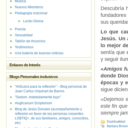
Música
Nuevos Miembros
Descubría h
Pedagogía oracional
fundadores 
Lectio Divina
sus querid
Poesía
Lo que cau
Sexualidad
Jesús. Un 
Tablón de Anuncios
lo mejor d
Testimonios
sentía que 
Una batería de buenas noticias
y seguir il
Enlaces de Interés
«Amigos fu
donde Dios
Blogs Personales inclusivos
épocas y e
"Artículos para la reflexión" – Blog personal de
sigue dicien
Juan Carlos Urquhart de Barros.
"Sedom. Indebidamente tuyo"
«Dejemos es
Anglicanum Scriptorium
este fin que
Blog de Jesús Donaire (acompañamiento y
siempre jam
reflexión en favor de las personas creyentes
LGBTIQ+, de sus familiares, amigos, conocidos,
Espiritualidad
etc)
Barbara Brown