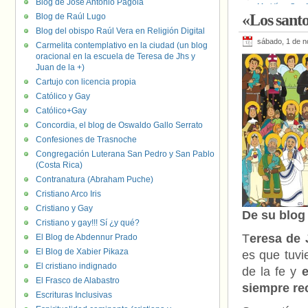
Blog de José Antonio Pagola
Maridíaz
,
San 
«Los sant
Blog de Raúl Lugo
Alejandría
,
San
Blog del obispo Raúl Vera en Religión Digital
sábado, 1 de 
Carmelita contemplativo en la ciudad (un blog
oracional en la escuela de Teresa de Jhs y
Juan de la +)
Cartujo con licencia propia
Católico y Gay
Católico+Gay
Concordia, el blog de Oswaldo Gallo Serrato
Confesiones de Trasnoche
Congregación Luterana San Pedro y San Pablo
(Costa Rica)
Contranatura (Abraham Puche)
Cristiano Arco Iris
Cristiano y Gay
De su blo
Cristiano y gay!!! Sí ¿y qué?
T
eresa de 
El Blog de Abdennur Prado
El Blog de Xabier Pikaza
es que tuvie
El cristiano indignado
de la fe y
e
El Frasco de Alabastro
siempre re
Escrituras Inclusivas