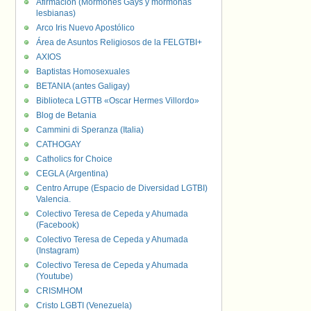
Afirmación (Mormones Gays y mormonas
lesbianas)
Arco Iris Nuevo Apostólico
Área de Asuntos Religiosos de la FELGTBI+
AXIOS
Baptistas Homosexuales
BETANIA (antes Galigay)
Biblioteca LGTTB «Oscar Hermes Villordo»
Blog de Betania
Cammini di Speranza (Italia)
CATHOGAY
Catholics for Choice
CEGLA (Argentina)
Centro Arrupe (Espacio de Diversidad LGTBI)
Valencia.
Colectivo Teresa de Cepeda y Ahumada
(Facebook)
Colectivo Teresa de Cepeda y Ahumada
(Instagram)
Colectivo Teresa de Cepeda y Ahumada
(Youtube)
CRISMHOM
Cristo LGBTI (Venezuela)