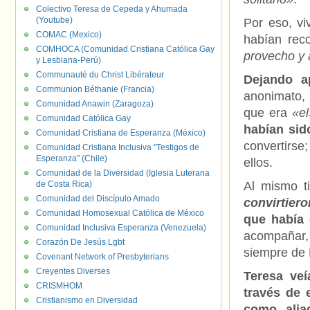
Colectivo Teresa de Cepeda y Ahumada
(Youtube)
Por eso, vi
COMAC (Mexico)
habían rec
COMHOCA (Comunidad Cristiana Católica Gay
provecho y 
y Lesbiana-Perú)
Communauté du Christ Libérateur
Dejando a
Communion Béthanie (Francia)
anonimato, 
Comunidad Anawin (Zaragoza)
que era
«el
Comunidad Católica Gay
habían sid
Comunidad Cristiana de Esperanza (México)
convertirse
Comunidad Cristiana Inclusiva "Testigos de
Esperanza" (Chile)
ellos.
Comunidad de la Diversidad (Iglesia Luterana
de Costa Rica)
Al mismo t
Comunidad del Discípulo Amado
convirtier
Comunidad Homosexual Católica de México
que había 
Comunidad Inclusiva Esperanza (Venezuela)
acompañar, 
Corazón De Jesús Lgbt
siempre de É
Covenant Network of Presbyterians
Creyentes Diverses
Teresa veí
CRISMHOM
través de 
Cristianismo en Diversidad
como alia