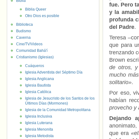
Biblia
fue. Pero t
Biblia Queer
y la amabi
Otro Dios es posible
profunda c
Biblioteca
del Padre
.
Budismo
Teresa –com
Caverna
Cine/TV/Videos
que para un
Comunidad Bahá'í
trenzando c
Cristianismo (Iglesias)
Brown escri
Cuáqueros
de otros, 
Iglesia Adventista del Séptimo Día
mucho más 
Iglesia Anglicana
solitario»
.
Iglesia Bautista
Iglesia Católica
Por eso, vi
Iglesia de Jesucristo de los Santos de los
habían rec
Últimos Días (Mormones)
provecho y 
Iglesia de la Comunidad Metropolitana
Iglesia Inclusiva
Dejando a
Iglesia Luterana
anonimato, 
Iglesia Menonita
que era
«el
Iglesia Metodista