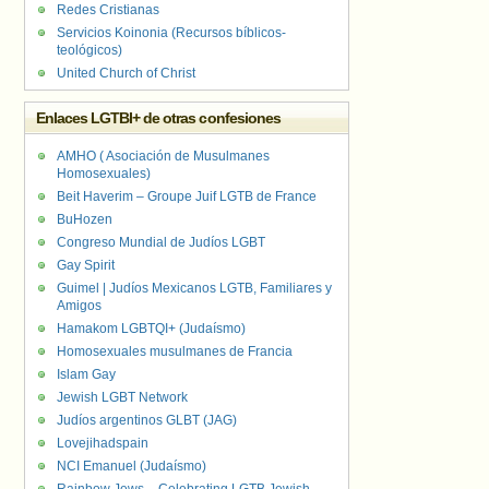
Redes Cristianas
Servicios Koinonia (Recursos bíblicos-
teológicos)
United Church of Christ
Enlaces LGTBI+ de otras confesiones
AMHO ( Asociación de Musulmanes
Homosexuales)
Beit Haverim – Groupe Juif LGTB de France
BuHozen
Congreso Mundial de Judíos LGBT
Gay Spirit
Guimel | Judíos Mexicanos LGTB, Familiares y
Amigos
Hamakom LGBTQI+ (Judaísmo)
Homosexuales musulmanes de Francia
Islam Gay
Jewish LGBT Network
Judíos argentinos GLBT (JAG)
Lovejihadspain
NCI Emanuel (Judaísmo)