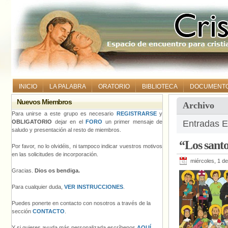
INICIO
LA PALABRA
ORATORIO
BIBLIOTECA
DOCUMENT
Nuevos Miembros
Archivo
Para unirse a este grupo es necesario
REGISTRARSE
y
OBLIGATORIO
dejar en el
FORO
un primer mensaje de
Entradas E
saludo y presentación al resto de miembros.
“Los sant
Por favor, no lo olvidéis, ni tampoco indicar vuestros motivos
en las solicitudes de incorporación.
miércoles, 1 d
Gracias.
Dios os bendiga.
Para cualquier duda,
VER INSTRUCCIONES
.
Puedes ponerte en contacto con nosotros a través de la
sección
CONTACTO
.
Y si quieres ayuda más personalizada escríbenos
AQUÍ