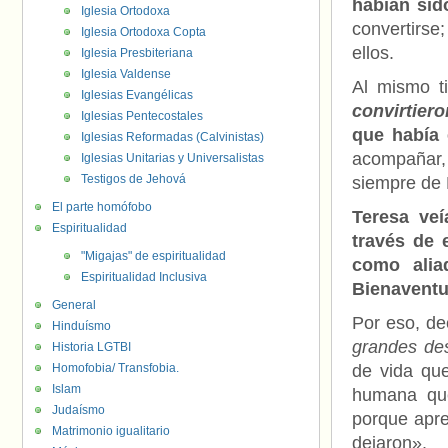
habían sid
Iglesia Ortodoxa
convertirse
Iglesia Ortodoxa Copta
ellos.
Iglesia Presbiteriana
Iglesia Valdense
Al mismo t
Iglesias Evangélicas
convirtier
Iglesias Pentecostales
que había 
Iglesias Reformadas (Calvinistas)
acompañar, 
Iglesias Unitarias y Universalistas
Testigos de Jehová
siempre de É
El parte homófobo
Teresa veí
Espiritualidad
través de 
"Migajas" de espiritualidad
como alia
Espiritualidad Inclusiva
Bienavent
General
Por eso, de
Hinduísmo
grandes des
Historia LGTBI
Homofobia/ Transfobia.
de vida qu
Islam
humana que
Judaísmo
porque apre
Matrimonio igualitario
dejaron».