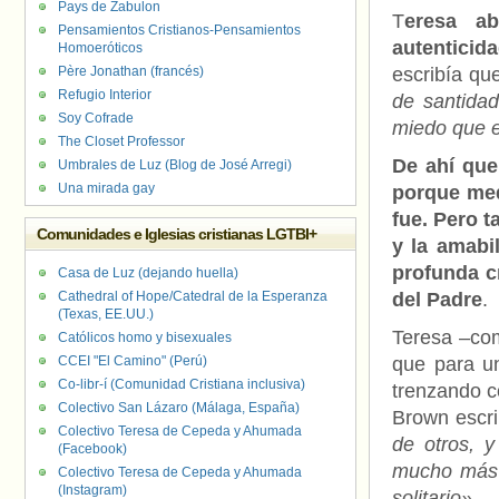
Pays de Zabulon
T
eresa a
Pensamientos Cristianos-Pensamientos
autenticid
Homoeróticos
Père Jonathan (francés)
escribía qu
Refugio Interior
de santidad
Soy Cofrade
miedo que e
The Closet Professor
De ahí que
Umbrales de Luz (Blog de José Arregi)
Una mirada gay
porque med
fue. Pero t
Comunidades e Iglesias cristianas LGTBI+
y la amabi
profunda c
Casa de Luz (dejando huella)
Cathedral of Hope/Catedral de la Esperanza
del Padre
.
(Texas, EE.UU.)
Teresa –com
Católicos homo y bisexuales
CCEI "El Camino" (Perú)
que para un
Co-libr-í (Comunidad Cristiana inclusiva)
trenzando c
Colectivo San Lázaro (Málaga, España)
Brown escri
Colectivo Teresa de Cepeda y Ahumada
de otros, 
(Facebook)
mucho más 
Colectivo Teresa de Cepeda y Ahumada
(Instagram)
solitario»
.