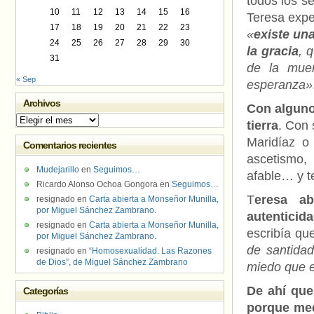
todos los s
10
11
12
13
14
15
16
Teresa expe
17
18
19
20
21
22
23
«
existe un
24
25
26
27
28
29
30
la gracia
, 
31
de la muer
« Sep
esperanza»
Archivos
Con algun
Archivos
tierra
. Con
Maridíaz o
Comentarios recientes
ascetismo,
Mudejarillo
en
Seguimos…
afable… y t
Ricardo Alonso Ochoa Gongora
en
Seguimos…
T
eresa a
resignado
en
Carta abierta a Monseñor Munilla,
por Miguel Sánchez Zambrano.
autenticid
resignado
en
Carta abierta a Monseñor Munilla,
escribía qu
por Miguel Sánchez Zambrano.
de santidad
resignado
en
“Homosexualidad. Las Razones
de Dios”, de Miguel Sánchez Zambrano
miedo que e
De ahí que
Categorías
porque med