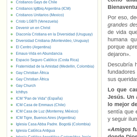
Cristianos Gays de Chile
Bienavent
Cristianos lgttbiq Argentina (ICM)
Cristianos Unitarios (Mexico)
Por eso, de
Cristo LGBTI (Venezuela)
grandes des
Devenir un en Christ
de vida qu
Diaconía Cristiana en la Diversidad (Uruguay)
humana que
Diversidad Cristiana (Montevideo, Uruguay)
porque apre
El Centro (Argentina)
dejaron».
Emaus-Vida en Abundancia
Espacio Seguro Católico (Costa Rica)
Descubría h
Fraternidad de la Amistad (Medellin, Colombia)
fundadores 
Gay Christian África
sus querid
Gay Christian África
Gay Church
Lo que cau
Ichthys
Jesús. Un 
ICM "Pan de Vida" (España)
lo mejor d
ICM Casa de Emmaus (Chile)
sentía que 
ICM Casa de Luz (Monterrey, México)
ICM Tigre, Buenos Aires (Argentina)
y seguir il
Iglesia Casa Abba Padre. Bogotá (Colombia)
«Amigos fu
Iglesia Católica Antigua
donde Dios