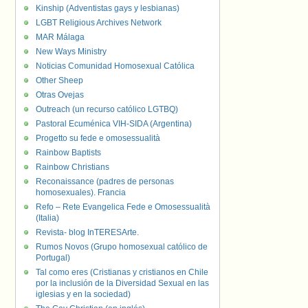
Kinship (Adventistas gays y lesbianas)
LGBT Religious Archives Network
MAR Málaga
New Ways Ministry
Noticias Comunidad Homosexual Católica
Other Sheep
Otras Ovejas
Outreach (un recurso católico LGTBQ)
Pastoral Ecuménica VIH-SIDA (Argentina)
Progetto su fede e omosessualità
Rainbow Baptists
Rainbow Christians
Reconaissance (padres de personas
homosexuales). Francia
Refo – Rete Evangelica Fede e Omosessualità
(Italia)
Revista- blog InTERESArte.
Rumos Novos (Grupo homosexual católico de
Portugal)
Tal como eres (Cristianas y cristianos en Chile
por la inclusión de la Diversidad Sexual en las
iglesias y en la sociedad)