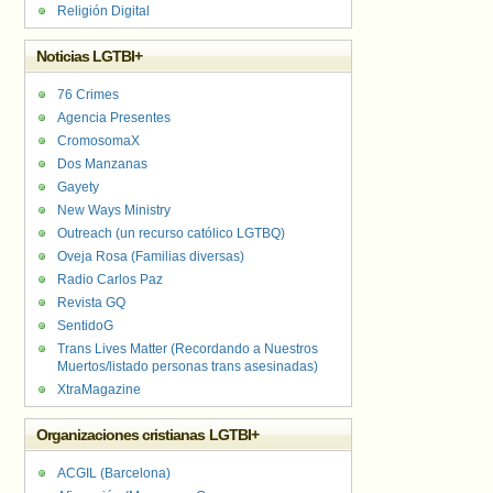
Religión Digital
Noticias LGTBI+
76 Crimes
Agencia Presentes
CromosomaX
Dos Manzanas
Gayety
New Ways Ministry
Outreach (un recurso católico LGTBQ)
Oveja Rosa (Familias diversas)
Radio Carlos Paz
Revista GQ
SentidoG
Trans Lives Matter (Recordando a Nuestros
Muertos/listado personas trans asesinadas)
XtraMagazine
Organizaciones cristianas LGTBI+
ACGIL (Barcelona)