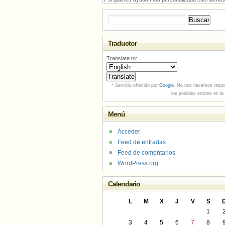
Buscar:
Traductor
Translate to:
* Servicio ofrecido por
Google
. No nos hacemos respo
los posibles errores en la
Menú
Acceder
Feed de entradas
Feed de comentarios
WordPress.org
Calendario
L
M
X
J
V
S
1
3
4
5
6
7
8