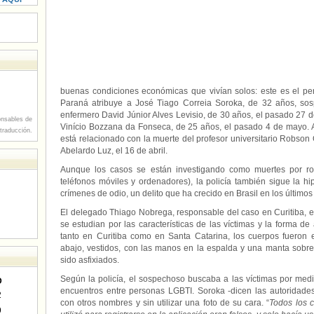
buenas condiciones económicas que vivían solos: este es el perfi
Paraná atribuye a José Tiago Correia Soroka, de 32 años, so
enfermero David Júnior Alves Levisio, de 30 años, el pasado 27 de
nsables de
Vinício Bozzana da Fonseca, de 25 años, el pasado 4 de mayo. 
 traducción.
está relacionado con la muerte del profesor universitario Robson 
Abelardo Luz, el 16 de abril.
Aunque los casos se están investigando como muertes por robo
teléfonos móviles y ordenadores), la policía también sigue la h
crímenes de odio, un delito que ha crecido en Brasil en los últimos
El delegado Thiago Nobrega, responsable del caso en Curitiba, ex
se estudian por las características de las víctimas y la forma 
tanto en Curitiba como en Santa Catarina, los cuerpos fueron
abajo, vestidos, con las manos en la espalda y una manta sobr
sido asfixiados.
Según la policía, el sospechoso buscaba a las víctimas por medio
D
encuentros entre personas LGBTI. Soroka -dicen las autoridades- u
2
con otros nombres y sin utilizar una foto de su cara. “
Todos los c
9