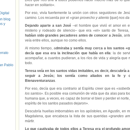
Dios que nos une a todos podemos hacer mucho más de lo que 
hacer en solitario»
.
Por eso, vivía fuertemente la unión con otros seguidores de Jes
igital
camino. Los recuerda por el
«gran provecho y aliento
[que]
nos da
un blog
hs y
Dejando aparte a san José
–el hombre que vivió el amor en el
misterio y rodeado de silencio– que era
«el»
santo de Teresa
habían sido grandes pecadores antes de conocer a Jesús
, an
veía entre ellos, aunque no como ellos.
Al mismo tiempo, a
dmiraba y sentía muy cerca a los santos
«q
errato
decía que esa era la inclinación que había en ella
: la de ser
acompañar, a cuantos pudieran, a los ríos de vida y alegría que
todo.
an Pablo
Teresa veía en los santos vidas imitables, es decir, descubría 
seguir a Jesús; los sentía como aliados en la fe y c
Bienaventuranzas
.
Por eso, decía que era contrario al Espíritu creer que es
«soberbi
los santos»
. Es posible esa comunión de vida que da alas para t
humana que, a veces, es capaz de borrar el bien y perder el norte
espíritu de los santos pasados dejaron».
Descubría huellas imborrables en los apóstoles, en Agustín, en 
Magdalena, que encabeza la lista de sus queridas
«grandes am
mártir.
Lo que cautivaba de todos ellos a Teresa era el profundo am