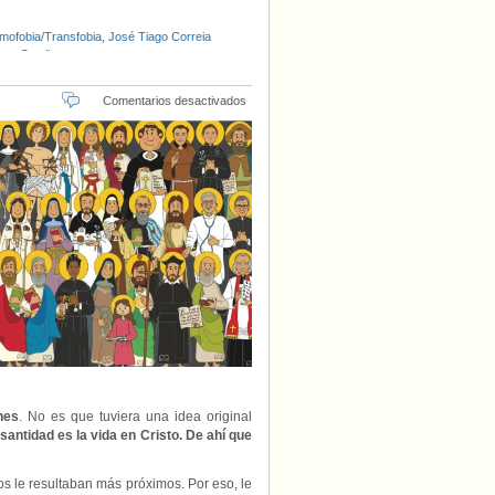
mofobia/Transfobia
,
José Tiago Correia
nta Catalina
en
Comentarios desactivados
“Los
santos
de
Teresa”,
por
Gema
Juan
OCD
nes
. No es que tuviera una idea original
santidad es la vida en Cristo. De ahí que
nos le resultaban más próximos. Por eso, le