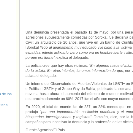
Una denuncia presentada el pasado 11 de mayo, por una perso
agresiones supuestamente cometidas por Soroka, fue decisiva para 
Civil: un arquitecto de 20 años, que vive en un barrio de Curiti
[Soroka]
llegó al apartamento muy educado y le pidió a la víctima
espaldas, intentó asfixiarlo, pero como era un hombre fuerte y alto
porque era fuerte”
, explica el delegado.
La policía cree que hay otras víctimas. “
En algunos casos el infor
de la asfixia. En otros intentos, tenemos información de que, por
aclara el delegado.
Un informe del Observatorio de Muertes Violentas de LGBTI+ en B
e Política LGBTI+ y el Grupo Gay da Bahía, publicado la semana
noventa hasta ahora, el aumento del número de muertes motivad
s de los
de aproximadamente un 60%. 2017 fue el año con mayor número d
itana
En 2020, el total de muerte fue de 237, un 28% menos que en 2
produjo “
por una imponderable oscilación numérica y el enorm
búsquedas, investigaciones y registros”
. También, dice, por la f
campañas para incentivar la denuncia y la protección de las vícti
Fuente Agencias/El País