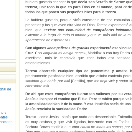
hubiera gustado conocer
lo que decía san Serafín de Sarov: que
trenzar, unir todo lo que es para Dios en el mundo, para dar
todos los que ponen sus pequeños hilos para la trenza
.
Le hubiera gustado, porque vivía consciente de esa comunión 
presentes y los que viven otra vida en Dios. Teresa experimentó 
bien: que
«
existe una comunidad de compañeros íntimamen
extiende a lo largo de todo el mundo y que va más allá de la m
«parentesco de esperanza»
.
Con algunos
«compañeros de gracia»
experimentó ese vínculo e
Cruz. Con
«aquella mi amiga santa»
, Maridíaz o con fray Pedro
ascetismo, más le conmovía que «con todas esa santidad
entendimiento».
T
eresa aborrecía cualquier tipo de pantomima y amaba la
precisamente pasándolo bien, escribía que estaba contenta porqu
santidad que había por allá
[Castilla],
que me deja vivir y andar s
caer sobre mí»
.
sonal de
De ahí que esos compañeros fueran tan valiosos por su vera
Jesús e iban por el camino que Él fue. Pero también porque veía
la amabilidad debían ir de la mano. Y esa intuición nacía de un
Jesús revelaba la santidad del Padre
.
to y
Teresa –como Jesús– sabía que nada era despreciable. Entendía 
entes
nocidos,
es muy costoso, y que vivir ligados, trenzando con el Espírit
Barbara Brown escribía que «
por causa de todos los santos, por 