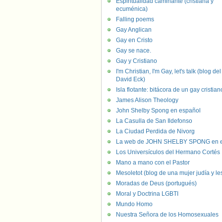
Espiritualidad caminante (cristiana y
ecuménica)
Falling poems
Gay Anglican
Gay en Cristo
Gay se nace.
Gay y Cristiano
I'm Christian, I'm Gay, let's talk (blog del
David Eck)
Isla flotante: bitácora de un gay cristian
James Alison Theology
John Shelby Spong en español
La Casulla de San Ildefonso
La Ciudad Perdida de Nivorg
La web de JOHN SHELBY SPONG en e
Los Universículos del Hermano Cortés
Mano a mano con el Pastor
Mesoletot (blog de una mujer judía y le
Moradas de Deus (portugués)
Moral y Doctrina LGBTI
Mundo Homo
Nuestra Señora de los Homosexuales