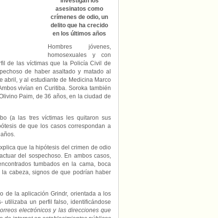
investigan los
tres
asesinatos como
homosexuales
crímenes de odio, un
contactados
delito que ha crecido
por
en los últimos años
Grindr
Hombres jóvenes,
homosexuales y con
l de las víctimas que la Policía Civil de
spechoso de haber asaltado y matado al
 abril, y al estudiante de Medicina Marco
Ambos vivían en Curitiba. Soroka también
Olivino Paim, de 36 años, en la ciudad de
 (a las tres víctimas les quitaron sus
ipótesis de que los casos correspondan a
 años.
plica que la hipótesis del crimen de odio
de actuar del sospechoso. En ambos casos,
 encontrados tumbados en la cama, boca
e la cabeza, signos de que podrían haber
 de la aplicación Grindr, orientada a los
tilizaba un perfil falso, identificándose
orreos electrónicos y las direcciones que