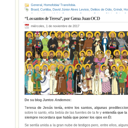
General
,
Homofobia/ Transfobia.
Brasil
,
Curitiba
,
David Júnior Alves Levisio
,
Delitos de Odio
,
Grindr
,
Ho
Soroka
,
Marco Vinício Bozzana da Fonseca
,
Robson Olivino Paim
,
Sa
“Los santos de Teresa”, por Gema Juan OCD
miércoles, 1 de noviembre de 2017
De su blog
Juntos Andemos
:
T
eresa de Jesús tenía, entre los santos, algunas predileccio
sobre lo santo, ella bebía de las fuentes de la fe y
entendía que la 
siempre recordara que había que poner los ojos en Él
.
Se sentía unida a la gran nube de testigos pero, entre ellos, algu