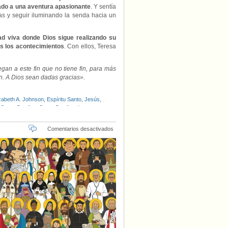
nzado a una aventura apasionante
. Y sentía
as y seguir iluminando la senda hacia un
ad viva donde Dios sigue realizando su
os los acontecimientos
. Con ellos, Teresa
gan a este fin que no tiene fin, para más
n. A Dios sean dadas gracias».
izabeth A. Johnson
,
Espíritu Santo
,
Jesús
,
,
Santa Catalina
,
Santa Catalina de
os Santos
en
Comentarios desactivados
«Los
santos
de
Teresa»,
por
Gema
Juan
OCD