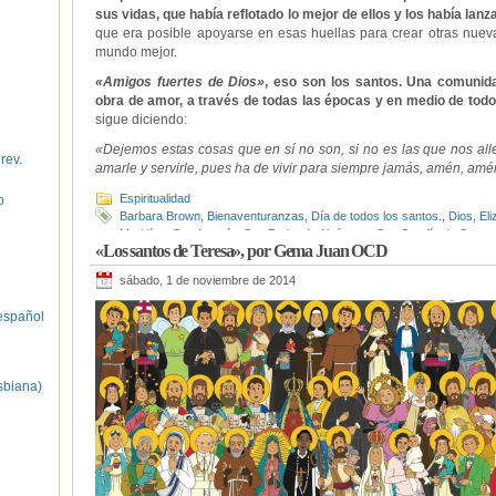
sus vidas, que había reflotado lo mejor de ellos y los había la
que era posible apoyarse en esas huellas para crear otras nuev
mundo mejor.
«Amigos fuertes de Dios»
, eso son los santos. Una comunid
obra de amor, a través de todas las épocas y en medio de tod
sigue diciendo:
«Dejemos estas cosas que en sí no son, si no es las que nos alle
 rev.
amarle y servirle, pues ha de vivir para siempre jamás, amén, amé
Espiritualidad
o
Barbara Brown
,
Bienaventuranzas
,
Día de todos los santos.
,
Dios
,
El
Maridíaz
,
San Agustín
,
San Pedro de Alcántara
,
San Serafín de Sarov
«Los santos de Teresa», por Gema Juan OCD
Alejandría
,
Santa María Magdalena
,
Santos
,
Teresa de Jesús
,
Todos l
sábado, 1 de noviembre de 2014
spañol
sbiana)