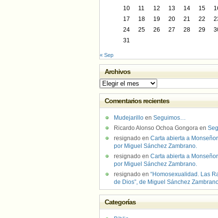
10
11
12
13
14
15
1
17
18
19
20
21
22
2
24
25
26
27
28
29
3
31
« Sep
Archivos
Archivos
Comentarios recientes
Mudejarillo
en
Seguimos…
Ricardo Alonso Ochoa Gongora
en
Se
resignado
en
Carta abierta a Monseñor
por Miguel Sánchez Zambrano.
resignado
en
Carta abierta a Monseñor
por Miguel Sánchez Zambrano.
resignado
en
“Homosexualidad. Las R
de Dios”, de Miguel Sánchez Zambran
Categorías