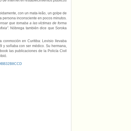
uso de internet en establecimientos públicos
pidamente, con un mata-leão, un golpe de
 la persona inconsciente en pocos minutos.
ensar que tomaba a las víctimas de forma
ixia”.
Nóbrega también dice que Soroka
a conmoción en Curitiba: Levisio llevaba
-19 y soñaba con ser médico. Su hermana,
ook las publicaciones de la Policía Civil
ribió.