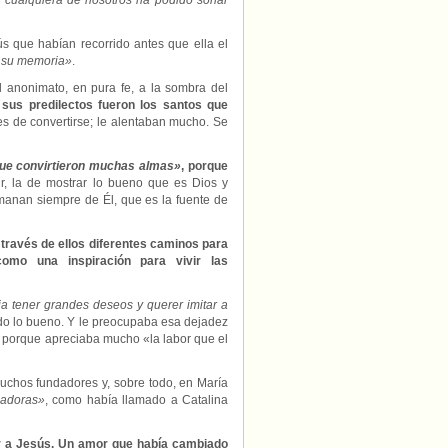
cualquiera de nosotros ha podido soñar
ús que habían recorrido antes que ella el
 su memoria»
.
 anonimato, en pura fe, a la sombra del
,
sus predilectos fueron los santos que
tes de convertirse; le alentaban mucho. Se
ue convirtieron muchas almas»
, porque
vir, la de mostrar lo bueno que es Dios y
 manan siempre de Él, que es la fuente de
a través de ellos diferentes caminos para
omo una inspiración para vivir las
a tener grandes deseos y querer imitar a
odo lo bueno. Y le preocupaba esa dejadez
, porque apreciaba mucho «la labor que el
muchos fundadores y, sobre todo, en María
adoras»
, como había llamado a Catalina
or a Jesús. Un amor que había cambiado