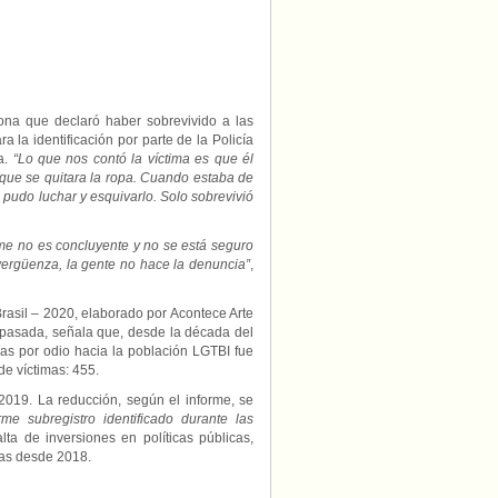
na que declaró haber sobrevivido a las
la identificación por parte de la Policía
ba.
“Lo que nos contó la víctima es que él
 que se quitara la ropa. Cuando estaba de
, pudo luchar y esquivarlo. Solo sobrevivió
me no es concluyente y no se está seguro
 vergüenza, la gente no hace la denuncia”
,
rasil – 2020, elaborado por Acontece Arte
 pasada, señala que, desde la década del
as por odio hacia la población LGTBI fue
e víctimas: 455.
019. La reducción, según el informe, se
e subregistro identificado durante las
alta de inversiones en políticas públicas,
mas desde 2018.