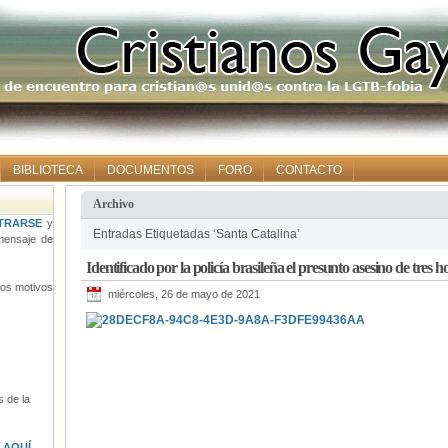
BIBLIOTECA
DOCUMENTOS
FORO
CONTACTO
Archivo
TRARSE
y
Entradas Etiquetadas ‘Santa Catalina’
ensaje de
Identificado por la policía brasileña el presunto asesino de tre
tros motivos
miércoles, 26 de mayo de 2021
 de la
s
AQUÍ