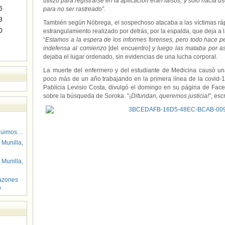
utilizó para registrarse en la aplicación eran falsos, y solo hacía 
6
para no ser rastreado”
.
3
También según Nóbrega, el sospechoso atacaba a las víctimas rá
0
estrangulamiento realizado por detrás, por la espalda, que deja a
“
Estamos a la espera de los informes forenses, pero todo hace p
indefensa al comienzo
[del encuentro]
y luego las mataba por asf
dejaba el lugar ordenado, sin evidencias de una lucha corporal.
La muerte del enfermero y del estudiante de Medicina causó un
poco más de un año trabajando en la primera línea de la covid
Pablicia Levisio Costa, divulgó el domingo en su página de Faceb
sobre la búsqueda de Soroka. “¡
Difundan, queremos justicia!”
, esc
guimos…
 Munilla,
 Munilla,
azones
o