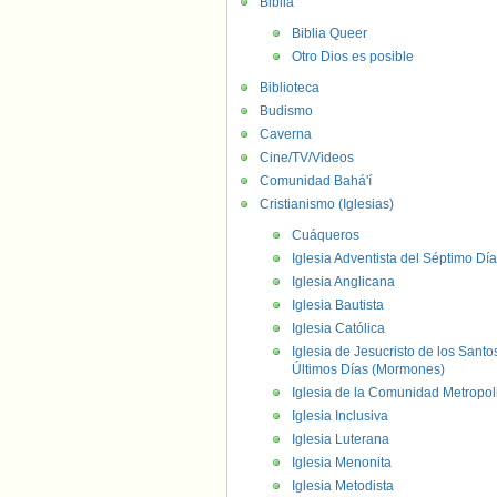
Biblia
Biblia Queer
Otro Dios es posible
Biblioteca
Budismo
Caverna
Cine/TV/Videos
Comunidad Bahá'í
Cristianismo (Iglesias)
Cuáqueros
Iglesia Adventista del Séptimo Día
Iglesia Anglicana
Iglesia Bautista
Iglesia Católica
Iglesia de Jesucristo de los Santo
Últimos Días (Mormones)
Iglesia de la Comunidad Metropol
Iglesia Inclusiva
Iglesia Luterana
Iglesia Menonita
Iglesia Metodista