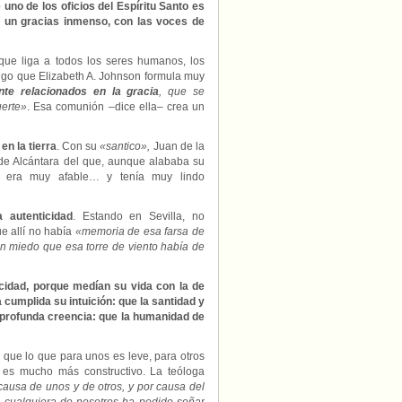
 uno de los oficios del Espíritu Santo es
le un gracias inmenso, con las voces de
que liga a todos los seres humanos, los
algo que Elizabeth A. Johnson formula muy
te relacionados en la gracia
, que se
uerte»
. Esa comunión –dice ella– crea un
n la tierra
. Con su
«santico»,
Juan de la
 de Alcántara del que, aunque alababa su
, era muy afable… y tenía muy lindo
 autenticidad
. Estando en Sevilla, no
e allí no había
«memoria de esa farsa de
in miedo que esa torre de viento había de
cidad, porque medían su vida con la de
 cumplida su intuición: que la santidad y
a profunda creencia: que la humanidad de
que lo que para unos es leve, para otros
u, es mucho más constructivo. La teóloga
causa de unos y de otros, y por causa del