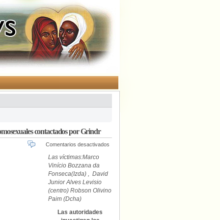
s homosexuales contactados por Grindr
en
Comentarios desactivados
Identificado
Las
víctimas:Marco
por
Vinício Bozzana da
la
Fonseca(Izda) , David
policía
Junior Alves Levisio
brasileña
(centro) Robson Olivino
el
Paim (Dcha)
presunto
asesino
Las autoridades
de