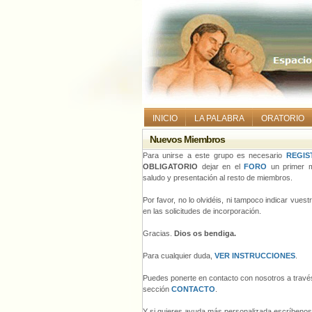
INICIO
LA PALABRA
ORATORIO
Nuevos Miembros
Para unirse a este grupo es necesario
REGIS
OBLIGATORIO
dejar en el
FORO
un primer m
saludo y presentación al resto de miembros.
Por favor, no lo olvidéis, ni tampoco indicar vues
en las solicitudes de incorporación.
Gracias.
Dios os bendiga.
Para cualquier duda,
VER INSTRUCCIONES
.
Puedes ponerte en contacto con nosotros a través
sección
CONTACTO
.
Y si quieres ayuda más personalizada escríbeno