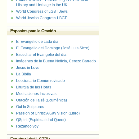
Rainbow Jews – Celebrating LGTB Jewish
History and Heritage in the UK
World Congress of LGBT Jews
World Jewish Congress LBGT
Espacios para la Oración
El Evangelio de cada día
El Evangelio del Domingo (José Luis Sicre)
Escuchar el Evangelio del día
Imágenes de la Buena Noticia, Cerezo Barredo
Jesús in Love
La Biblia
Leccionario Común revisado
Liturgia de las Horas
Meditaciones Inclusivas
Oración de Taizé (Ecuménica)
Out In Scriptures
Passion of Christ: A Gay Vision (Libro)
QSpirit (Espiritualidad Queer)
Rezando voy