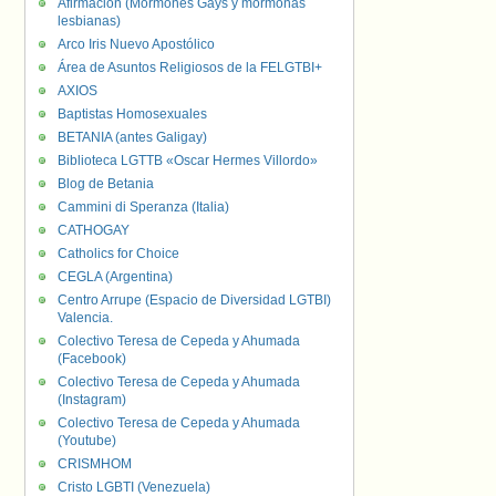
Afirmación (Mormones Gays y mormonas
lesbianas)
Arco Iris Nuevo Apostólico
Área de Asuntos Religiosos de la FELGTBI+
AXIOS
Baptistas Homosexuales
BETANIA (antes Galigay)
Biblioteca LGTTB «Oscar Hermes Villordo»
Blog de Betania
Cammini di Speranza (Italia)
CATHOGAY
Catholics for Choice
CEGLA (Argentina)
Centro Arrupe (Espacio de Diversidad LGTBI)
Valencia.
Colectivo Teresa de Cepeda y Ahumada
(Facebook)
Colectivo Teresa de Cepeda y Ahumada
(Instagram)
Colectivo Teresa de Cepeda y Ahumada
(Youtube)
CRISMHOM
Cristo LGBTI (Venezuela)