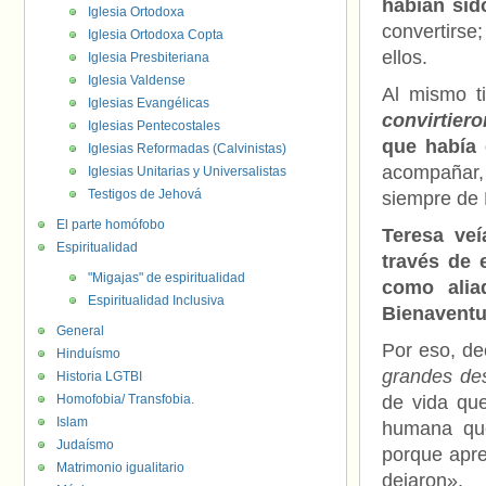
habían sid
Iglesia Ortodoxa
convertirse
Iglesia Ortodoxa Copta
ellos.
Iglesia Presbiteriana
Iglesia Valdense
Al mismo t
Iglesias Evangélicas
convirtier
Iglesias Pentecostales
que había 
Iglesias Reformadas (Calvinistas)
acompañar, 
Iglesias Unitarias y Universalistas
Testigos de Jehová
siempre de É
El parte homófobo
Teresa veí
Espiritualidad
través de 
"Migajas" de espiritualidad
como alia
Espiritualidad Inclusiva
Bienavent
General
Por eso, de
Hinduísmo
grandes des
Historia LGTBI
Homofobia/ Transfobia.
de vida qu
Islam
humana que
Judaísmo
porque apre
Matrimonio igualitario
dejaron».