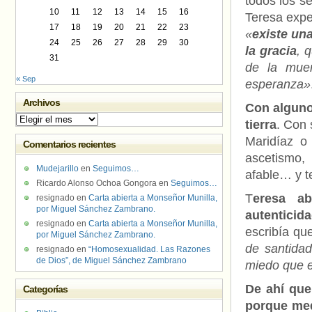
todos los s
10
11
12
13
14
15
16
Teresa expe
17
18
19
20
21
22
23
«
existe un
24
25
26
27
28
29
30
la gracia
, 
31
de la muer
« Sep
esperanza»
Archivos
Con algun
Archivos
tierra
. Con
Maridíaz o
Comentarios recientes
ascetismo,
Mudejarillo
en
Seguimos…
afable… y t
Ricardo Alonso Ochoa Gongora
en
Seguimos…
T
eresa a
resignado
en
Carta abierta a Monseñor Munilla,
por Miguel Sánchez Zambrano.
autenticid
resignado
en
Carta abierta a Monseñor Munilla,
escribía qu
por Miguel Sánchez Zambrano.
de santidad
resignado
en
“Homosexualidad. Las Razones
de Dios”, de Miguel Sánchez Zambrano
miedo que e
De ahí que
Categorías
porque med