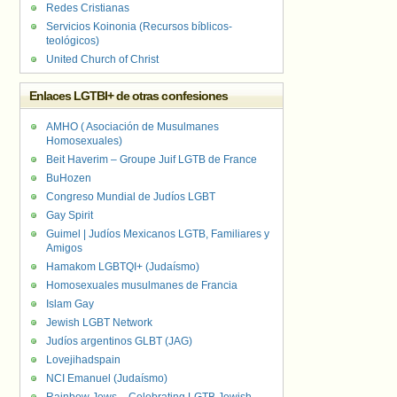
Redes Cristianas
Servicios Koinonia (Recursos bíblicos-
teológicos)
United Church of Christ
Enlaces LGTBI+ de otras confesiones
AMHO ( Asociación de Musulmanes
Homosexuales)
Beit Haverim – Groupe Juif LGTB de France
BuHozen
Congreso Mundial de Judíos LGBT
Gay Spirit
Guimel | Judíos Mexicanos LGTB, Familiares y
Amigos
Hamakom LGBTQI+ (Judaísmo)
Homosexuales musulmanes de Francia
Islam Gay
Jewish LGBT Network
Judíos argentinos GLBT (JAG)
Lovejihadspain
NCI Emanuel (Judaísmo)