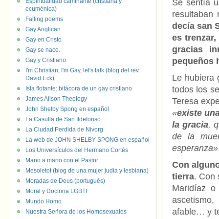
Espiritualidad caminante (cristiana y
Se sentía u
ecuménica)
resultaban
Falling poems
decía san S
Gay Anglican
es trenzar,
Gay en Cristo
gracias i
Gay se nace.
pequeños hi
Gay y Cristiano
I'm Christian, I'm Gay, let's talk (blog del rev.
Le hubiera 
David Eck)
todos los s
Isla flotante: bitácora de un gay cristiano
James Alison Theology
Teresa expe
John Shelby Spong en español
«
existe un
La Casulla de San Ildefonso
la gracia
, 
La Ciudad Perdida de Nivorg
de la muer
La web de JOHN SHELBY SPONG en español
esperanza»
Los Universículos del Hermano Cortés
Mano a mano con el Pastor
Con algun
Mesoletot (blog de una mujer judía y lesbiana)
tierra
. Con
Moradas de Deus (portugués)
Maridíaz o
Moral y Doctrina LGBTI
ascetismo,
Mundo Homo
afable… y t
Nuestra Señora de los Homosexuales