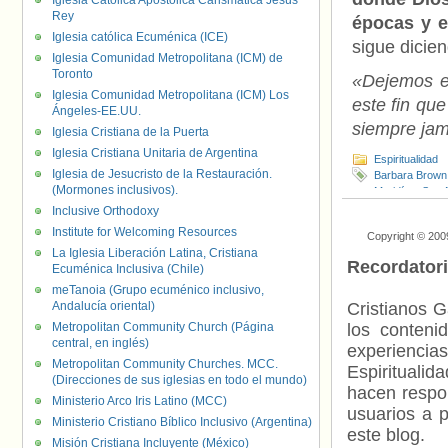
Iglesia Católica Apostólica Carismática Jesús
Rey
épocas y e
Iglesia católica Ecuménica (ICE)
sigue dicien
Iglesia Comunidad Metropolitana (ICM) de
Toronto
«Dejemos es
Iglesia Comunidad Metropolitana (ICM) Los
este fin que
Ángeles-EE.UU.
siempre jam
Iglesia Cristiana de la Puerta
Iglesia Cristiana Unitaria de Argentina
Espiritualidad
Iglesia de Jesucristo de la Restauración.
Barbara Brown
(Mormones inclusivos).
Maridíaz
,
San 
Alejandría
,
San
Inclusive Orthodoxy
Institute for Welcoming Resources
Copyright © 200
La Iglesia Liberación Latina, Cristiana
Recordator
Ecuménica Inclusiva (Chile)
meTanoia (Grupo ecuménico inclusivo,
Andalucía oriental)
Cristianos G
Metropolitan Community Church (Página
los contenid
central, en inglés)
experienci
Metropolitan Community Churches. MCC.
Espiritualid
(Direcciones de sus iglesias en todo el mundo)
hacen respo
Ministerio Arco Iris Latino (MCC)
usuarios a p
Ministerio Cristiano Bíblico Inclusivo (Argentina)
este blog.
Misión Cristiana Incluyente (México)