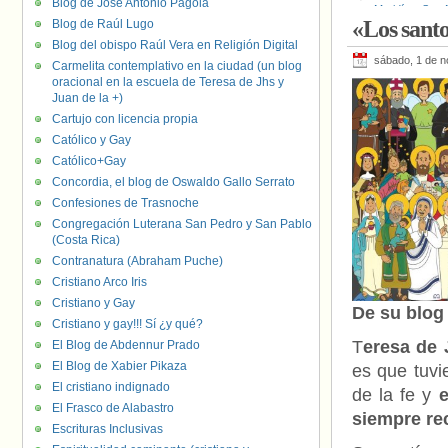
Blog de José Antonio Pagola
Maridíaz
,
San 
«Los sant
Blog de Raúl Lugo
Alejandría
,
San
Blog del obispo Raúl Vera en Religión Digital
sábado, 1 de 
Carmelita contemplativo en la ciudad (un blog
oracional en la escuela de Teresa de Jhs y
Juan de la +)
Cartujo con licencia propia
Católico y Gay
Católico+Gay
Concordia, el blog de Oswaldo Gallo Serrato
Confesiones de Trasnoche
Congregación Luterana San Pedro y San Pablo
(Costa Rica)
Contranatura (Abraham Puche)
Cristiano Arco Iris
Cristiano y Gay
De su blo
Cristiano y gay!!! Sí ¿y qué?
T
eresa de 
El Blog de Abdennur Prado
El Blog de Xabier Pikaza
es que tuvie
El cristiano indignado
de la fe y
e
El Frasco de Alabastro
siempre re
Escrituras Inclusivas