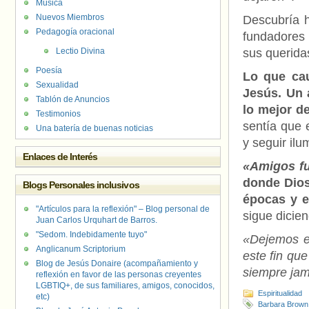
Música
Nuevos Miembros
Descubría h
Pedagogía oracional
fundadores 
Lectio Divina
sus querid
Poesía
Lo que cau
Sexualidad
Jesús. Un 
Tablón de Anuncios
lo mejor d
Testimonios
sentía que 
Una batería de buenas noticias
y seguir il
Enlaces de Interés
«Amigos fu
donde Dios
Blogs Personales inclusivos
épocas y e
"Artículos para la reflexión" – Blog personal de
sigue dicien
Juan Carlos Urquhart de Barros.
"Sedom. Indebidamente tuyo"
«Dejemos es
Anglicanum Scriptorium
este fin que
Blog de Jesús Donaire (acompañamiento y
siempre jam
reflexión en favor de las personas creyentes
LGBTIQ+, de sus familiares, amigos, conocidos,
Espiritualidad
etc)
Barbara Brown