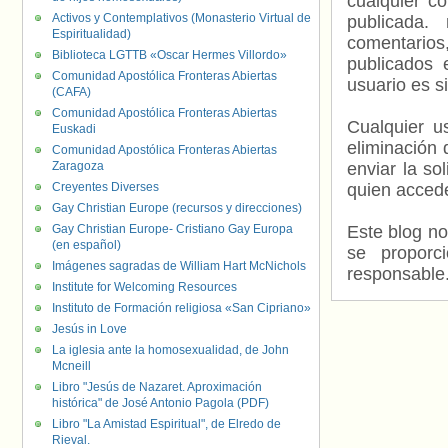
cualquier c
Activos y Contemplativos (Monasterio Virtual de
publicada.
Espiritualidad)
comentarios,
Biblioteca LGTTB «Oscar Hermes Villordo»
publicados 
Comunidad Apostólica Fronteras Abiertas
usuario es s
(CAFA)
Comunidad Apostólica Fronteras Abiertas
Cualquier us
Euskadi
eliminación 
Comunidad Apostólica Fronteras Abiertas
Zaragoza
enviar la so
Creyentes Diverses
quien accede
Gay Christian Europe (recursos y direcciones)
Gay Christian Europe- Cristiano Gay Europa
Este blog no
(en español)
se proporc
Imágenes sagradas de William Hart McNichols
responsable
Institute for Welcoming Resources
Instituto de Formación religiosa «San Cipriano»
Jesús in Love
La iglesia ante la homosexualidad, de John
Mcneill
Libro "Jesús de Nazaret. Aproximación
histórica" de José Antonio Pagola (PDF)
Libro "La Amistad Espiritual", de Elredo de
Rieval.