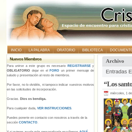
INICIO
LA PALABRA
ORATORIO
BIBLIOTECA
DOCUMENT
Nuevos Miembros
Archivo
Para unirse a este grupo es necesario
REGISTRARSE
y
OBLIGATORIO
dejar en el
FORO
un primer mensaje de
Entradas E
saludo y presentación al resto de miembros.
“Los sant
Por favor, no lo olvidéis, ni tampoco indicar vuestros motivos
en las solicitudes de incorporación.
miércoles, 1 d
Gracias.
Dios os bendiga.
Para cualquier duda,
VER INSTRUCCIONES
.
Puedes ponerte en contacto con nosotros a través de la
sección
CONTACTO
.
Y si quieres ayuda más personalizada escríbenos
AQUÍ