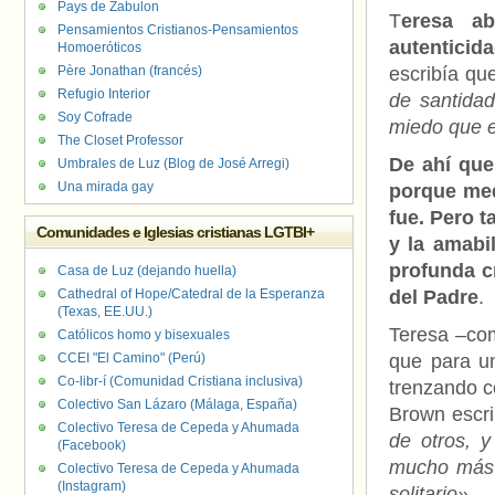
Pays de Zabulon
T
eresa a
Pensamientos Cristianos-Pensamientos
autenticid
Homoeróticos
Père Jonathan (francés)
escribía qu
Refugio Interior
de santidad
Soy Cofrade
miedo que e
The Closet Professor
De ahí que
Umbrales de Luz (Blog de José Arregi)
Una mirada gay
porque med
fue. Pero t
Comunidades e Iglesias cristianas LGTBI+
y la amabi
profunda c
Casa de Luz (dejando huella)
Cathedral of Hope/Catedral de la Esperanza
del Padre
.
(Texas, EE.UU.)
Teresa –com
Católicos homo y bisexuales
CCEI "El Camino" (Perú)
que para un
Co-libr-í (Comunidad Cristiana inclusiva)
trenzando c
Colectivo San Lázaro (Málaga, España)
Brown escri
Colectivo Teresa de Cepeda y Ahumada
de otros, 
(Facebook)
mucho más 
Colectivo Teresa de Cepeda y Ahumada
(Instagram)
solitario»
.