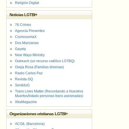
Religión Digital
Noticias LGTBI+
76 Crimes
Agencia Presentes
CromosomaX
Dos Manzanas
Gayety
New Ways Ministry
Outreach (un recurso católico LGTBQ)
Oveja Rosa (Familias diversas)
Radio Carlos Paz
Revista GQ
SentidoG
Trans Lives Matter (Recordando a Nuestros
Muertos/listado personas trans asesinadas)
XtraMagazine
Organizaciones cristianas LGTBI+
ACGIL (Barcelona)