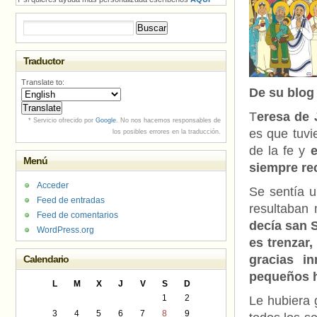
Buscar:
Traductor
Translate to:
De su blo
T
eresa de 
* Servicio ofrecido por
Google
. No nos hacemos responsables de
es que tuvie
los posibles errores en la traducción.
de la fe y
e
Menú
siempre re
Acceder
Se sentía u
Feed de entradas
resultaban
Feed de comentarios
decía san S
WordPress.org
es trenzar,
gracias i
Calendario
pequeños hi
L
M
X
J
V
S
D
1
2
Le hubiera 
3
4
5
6
7
8
9