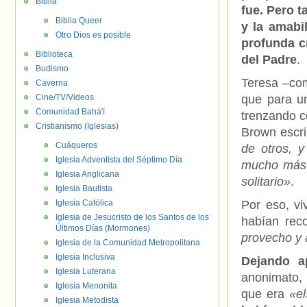
Biblia
fue. Pero t
Biblia Queer
y la amabi
Otro Dios es posible
profunda c
Biblioteca
del Padre
.
Budismo
Teresa –com
Caverna
Cine/TV/Videos
que para un
Comunidad Bahá'í
trenzando c
Cristianismo (Iglesias)
Brown escri
Cuáqueros
de otros, 
Iglesia Adventista del Séptimo Día
mucho más 
Iglesia Anglicana
solitario»
.
Iglesia Bautista
Iglesia Católica
Por eso, vi
Iglesia de Jesucristo de los Santos de los
habían rec
Últimos Días (Mormones)
provecho y 
Iglesia de la Comunidad Metropolitana
Iglesia Inclusiva
Dejando a
Iglesia Luterana
anonimato, 
Iglesia Menonita
que era
«el
Iglesia Metodista