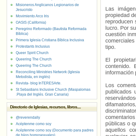
Misioneros Anglicanos Legionarios de
Las imágene
Jesucristo
propiedad de
Movimiento Arco Iris
reproducen s
OASIS (California)
lucro. Por s
Peregrino Reformado (Bautista Reformada
cuestión inm
Bíblica)
comerciales 
Primera Iglesia Cristiana Bíblica Inclusiva
tipo.
Protestants Inclusius
Queer Spirit Church
El propieta
Queering The Church
contenido. 
Queering The Church
información 
Reconciling Ministries Network (Iglesia
Metodista, en inglés)
Revista- blog InTERESArte.
Los comenta
St Sebastians Inclusive Church (Maspalomas
publicados 
.Playa del Inglés. Gran Canaria)
reservándos
difamatorio
Directorio de Iglesias, recursos, libros....
discriminat
comentarios
@reverendally
públicas o 
Acéptenme como soy
aquellos c
Acéptenme como soy (Documento para padres
de hijos homosexuales)