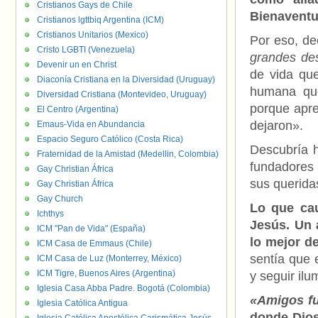
Cristianos Gays de Chile
Bienavent
Cristianos lgttbiq Argentina (ICM)
Cristianos Unitarios (Mexico)
Por eso, de
Cristo LGBTI (Venezuela)
grandes des
Devenir un en Christ
de vida qu
Diaconía Cristiana en la Diversidad (Uruguay)
humana que
Diversidad Cristiana (Montevideo, Uruguay)
porque apre
El Centro (Argentina)
dejaron».
Emaus-Vida en Abundancia
Espacio Seguro Católico (Costa Rica)
Descubría h
Fraternidad de la Amistad (Medellin, Colombia)
fundadores 
Gay Christian África
sus querid
Gay Christian África
Gay Church
Lo que cau
Ichthys
Jesús. Un 
ICM "Pan de Vida" (España)
lo mejor d
ICM Casa de Emmaus (Chile)
sentía que 
ICM Casa de Luz (Monterrey, México)
ICM Tigre, Buenos Aires (Argentina)
y seguir il
Iglesia Casa Abba Padre. Bogotá (Colombia)
«Amigos fu
Iglesia Católica Antigua
donde Dios