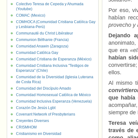
Colectivo Teresa de Cepeda y Ahumada
(Youtube)
Por eso, vi
COMAC (Mexico)
habían rec
COMHOCA (Comunidad Cristiana Católica Gay
provecho y 
y Lesbiana-Perú)
Communauté du Christ Libérateur
Dejando a
Communion Béthanie (Francia)
anonimato, 
Comunidad Anawin (Zaragoza)
que era
«el
Comunidad Católica Gay
habían sid
Comunidad Cristiana de Esperanza (México)
convertirse
Comunidad Cristiana Inclusiva "Testigos de
Esperanza" (Chile)
ellos.
Comunidad de la Diversidad (Iglesia Luterana
de Costa Rica)
Al mismo t
Comunidad del Discípulo Amado
convirtier
Comunidad Homosexual Católica de México
que había 
Comunidad Inclusiva Esperanza (Venezuela)
acompañar, 
Corazón De Jesús Lgbt
siempre de É
Covenant Network of Presbyterians
Creyentes Diverses
Teresa veí
CRISMHOM
través de 
Cristianismo en Diversidad
como alia