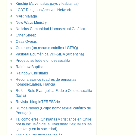
Kinship (Adventistas gays y lesbianas)
LGBT Religious Archives Network
MAR Málaga
New Ways Ministry
Noticias Comunidad Homosexual Católica
Other Sheep
Otras Ovejas
Outreach (un recurso católico LGTBQ)
Pastoral Ecuménica VIH-SIDA (Argentina)
Progetto su fede e omosessualità
Rainbow Baptists
Rainbow Christians
Reconaissance (padres de personas
homosexuales). Francia
Refo – Rete Evangelica Fede e Omosessualità
(Italia)
Revista- blog InTERESArte.
Rumos Novos (Grupo homosexual católico de
Portugal)
Tal como eres (Cristianas y cristianos en Chile
por la inclusión de la Diversidad Sexual en las
iglesias y en la sociedad)