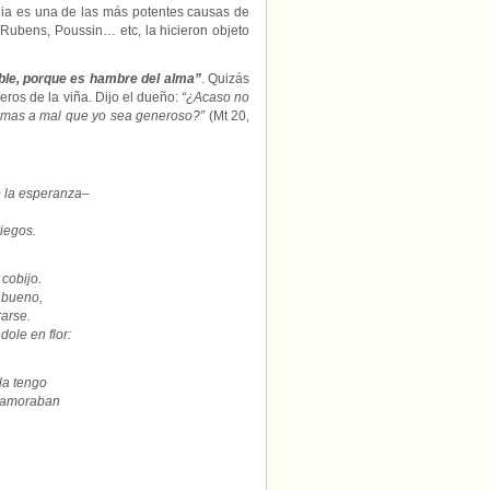
vidia es una de las más potentes causas de
i, Rubens, Poussin… etc, la hicieron objeto
ible, porque es hambre del alma”
. Quizás
eros de la viña. Dijo el dueño:
“¿Acaso no
omas a mal que yo sea generoso?”
(Mt 20,
e la esperanza
–
riegos.
 cobijo.
 bueno,
arse.
ole en flor:
la tengo
enamoraban