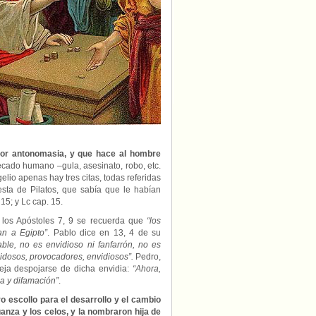
por antonomasia, y que hace al hombre
cado humano –gula, asesinato, robo, etc.
elio apenas hay tres citas, todas referidas
sta de Pilatos, que sabía que le habían
15; y Lc cap. 15.
e los Apóstoles 7, 9 se recuerda que
“los
an a Egipto”
. Pablo dice en 13, 4 de su
ble, no es envidioso ni fanfarrón, no es
dosos, provocadores, envidiosos”.
Pedro,
seja despojarse de dicha envidia:
“Ahora,
a y difamación”
.
o escollo para el desarrollo y el cambio
anza y los celos, y la nombraron hija de