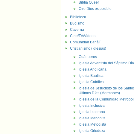
Biblia Queer
Otro Dios es posible
Biblioteca
Budismo
Caverna
Cine/TV/Videos
Comunidad Bahá'í
Cristianismo (Iglesias)
Cuáqueros
Iglesia Adventista del Séptimo Día
Iglesia Anglicana
Iglesia Bautista
Iglesia Católica
Iglesia de Jesucristo de los Santo
Últimos Días (Mormones)
Iglesia de la Comunidad Metropol
Iglesia Inclusiva
Iglesia Luterana
Iglesia Menonita
Iglesia Metodista
Iglesia Ortodoxa