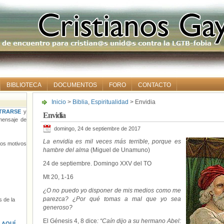
BIBLIOTECA
DOCUMENTOS
FORO
CONTACTO
Inicio
>
Biblia
,
Espiritualidad
> Envidia
TRARSE
y
Envidia
ensaje de
domingo, 24 de septiembre de 2017
La envidia es mil veces más terrible, porque es
tros motivos
hambre del alma
(Miguel de Unamuno)
24 de septiembre. Domingo XXV del TO
Mt 20, 1-16
¿O no puedo yo disponer de mis medios como me
parezca? ¿Por qué tomas a mal que yo sea
 de la
generoso?
El Génesis 4, 8 dice
: “Caín dijo a su hermano Abel:
s
AQUÍ