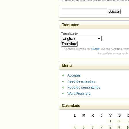
Buscar:
Traductor
Translate to:
* Servicio ofrecido por
Google
. No nos hacemos respo
los posibles errores en la
Menú
Acceder
Feed de entradas
Feed de comentarios
WordPress.org
Calendario
L
M
X
J
V
S
1
2
4
5
6
7
8
9
1