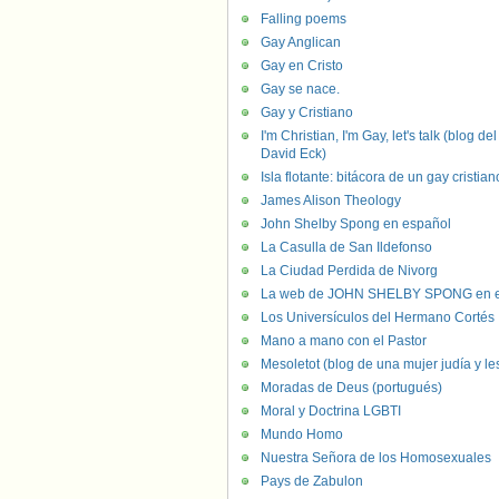
Falling poems
Gay Anglican
Gay en Cristo
Gay se nace.
Gay y Cristiano
I'm Christian, I'm Gay, let's talk (blog del
David Eck)
Isla flotante: bitácora de un gay cristian
James Alison Theology
John Shelby Spong en español
La Casulla de San Ildefonso
La Ciudad Perdida de Nivorg
La web de JOHN SHELBY SPONG en e
Los Universículos del Hermano Cortés
Mano a mano con el Pastor
Mesoletot (blog de una mujer judía y le
Moradas de Deus (portugués)
Moral y Doctrina LGBTI
Mundo Homo
Nuestra Señora de los Homosexuales
Pays de Zabulon