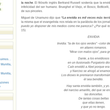
la noche
. El filósofo inglés Bertrand Russell sostenía que la en
7
infelicidad del ser humano. Brueghel el Viejo, el Bosco, Botticell
4
de sus pinceles.
Miguel de Unamuno dijo que
“La envidia es mil veces más terr
la misma que el evangelista nos relata en la parábola de los jornal
puedo yo disponer de mis medios como me parezca? ¿Por qué t
15).
ENVIDIA
Invidia: “la de los ojos verdes”
–
color d
en altares romanos.
“Mirar con malos ojos”, para g
Dante, a los envidiosos
guimos…
en un ilusionado Purgatorio dio
 Munilla,
Caín envidió a Abel porque era
y Narciso se ahogó al enamor
 Munilla,
Los dioses le premiaron transformánd
él sea bendito.
azones
Hay santa envidia también, y yo 
o
del narciso amarillo, del que se 
las doncellas.
De tantas cosas bellas
que ellas tienen,
y que yo no tengo.