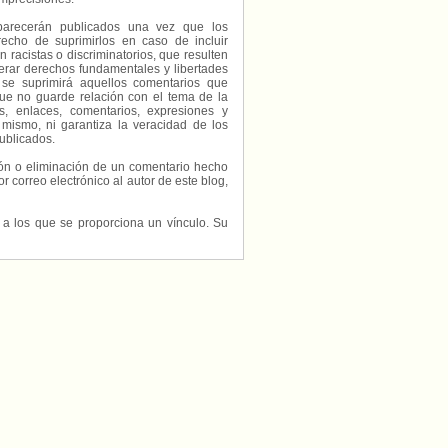
parecerán publicados una vez que los
echo de suprimirlos en caso de incluir
 racistas o discriminatorios, que resulten
erar derechos fundamentales y libertades
 se suprimirá aquellos comentarios que
ue no guarde relación con el tema de la
, enlaces, comentarios, expresiones y
 mismo, ni garantiza la veracidad de los
ublicados.
ción o eliminación de un comentario hecho
or correo electrónico al autor de este blog,
s a los que se proporciona un vínculo. Su