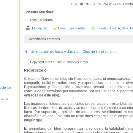
(EN HIERRO Y EN PALABRAS. Edicion
Vicente Martínez
Fuente Fe Adulta
Mudejarillo
Biblia
,
Espiritualidad
Bondad
,
Ciclo A
,
Dios
,
En
Comentarios cerrados.
Un relación de toma y daca con Dios no tiene sentido.
Copyright © 2009-2025 Cristianos Gays
Recordatorio
Cristianos Gays es un blog sin fines comerciales ni empresariales. 
compartir, noticias, reflexiones y experiencias respecto a 
Espiritualidad y Orientación o identidad sexual. Los administ
s de los
conclusiones extraídas personalmente por los usuarios a partir d
entradas de este blog.
itana
Las imágenes, fotografías y artículos presentadas en este blog s
titulares de derechos de autor y se reproducen solamente para efecto
lucro. Por supuesto, a petición de los autores, se eliminará el 
añadirá un enlace. Este sitio no tiene fines comerciales ni empresa
ningún tipo.
El propietario del blog no garantiza la solidez y la fiabilidad d
información y encuentro. La información puede contener errores e 