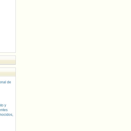
sonal de
to y
entes
nocidos,