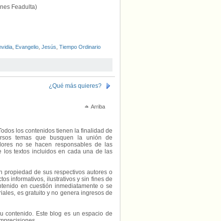
es Feadulta)
vidia
,
Evangelio
,
Jesús
,
Tiempo Ordinario
¿Qué más quieres?
Arriba
Todos los contenidos tienen la finalidad de
diversos temas que busquen la unión de
radores no se hacen responsables de las
e los textos incluidos en cada una de las
on propiedad de sus respectivos autores o
s informativos, ilustrativos y sin fines de
contenido en cuestión inmediatamente o se
riales, es gratuito y no genera ingresos de
e su contenido. Este blog es un espacio de
imprecisiones.