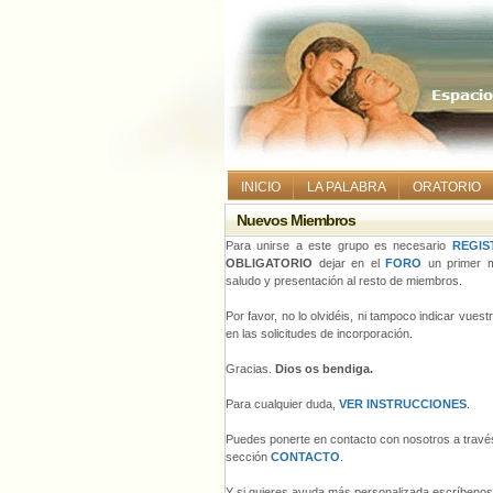
INICIO
LA PALABRA
ORATORIO
Nuevos Miembros
Para unirse a este grupo es necesario
REGIS
OBLIGATORIO
dejar en el
FORO
un primer m
saludo y presentación al resto de miembros.
Por favor, no lo olvidéis, ni tampoco indicar vues
en las solicitudes de incorporación.
Gracias.
Dios os bendiga.
Para cualquier duda,
VER INSTRUCCIONES
.
Puedes ponerte en contacto con nosotros a través
sección
CONTACTO
.
Y si quieres ayuda más personalizada escríbeno