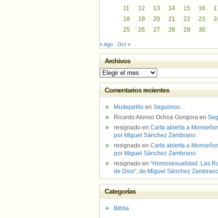
11
12
13
14
15
16
1
18
19
20
21
22
23
2
25
26
27
28
29
30
« Ago
Oct »
Archivos
Archivos
Comentarios recientes
Mudejarillo
en
Seguimos…
Ricardo Alonso Ochoa Gongora
en
Se
resignado
en
Carta abierta a Monseñor
por Miguel Sánchez Zambrano.
resignado
en
Carta abierta a Monseñor
por Miguel Sánchez Zambrano.
resignado
en
“Homosexualidad. Las R
de Dios”, de Miguel Sánchez Zambran
Categorías
Biblia