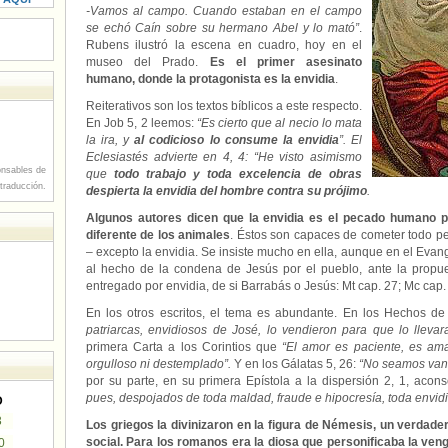
-Vamos al campo. Cuando estaban
en el campo
se echó Caín sobre su hermano Abel y lo mató”
.
Rubens ilustró la escena en cuadro, hoy en el
museo del Prado.
Es el primer asesinato
humano, donde la protagonista es la envidia
.
Reiterativos son los textos bíblicos a este respecto.
En Job 5, 2 leemos:
“Es cierto que al necio lo mata
la ira,
y
al codicioso lo consume
la envidia
”. El
Eclesiastés advierte en 4, 4: “He visto asimismo
nsables de
que
todo trabajo y toda excelencia de obras
 traducción.
despierta
la envidia
del hombre contra su prójimo
.
Algunos autores dicen que la envidia es el pecado humano 
diferente de los animales
. Éstos son capaces de cometer todo pe
– excepto la envidia. Se insiste mucho en ella, aunque en el Evang
al hecho de la condena de Jesús por el pueblo, ante la propue
entregado por envidia, de si Barrabás o Jesús: Mt cap. 27; Mc cap. 
En los otros escritos, el tema es abundante. En los Hechos d
patriarcas, envidiosos de José, lo vendieron para que lo llevar
primera Carta a los Corintios que
“El amor es paciente, es ama
orgulloso ni destemplado”.
Y en los Gálatas 5, 26:
“No seamos vani
por su parte, en su primera Epístola a la dispersión 2, 1, acon
pues, despojados de toda maldad, fraude e hipocresía, toda envidi
D
3
Los griegos la divinizaron en la figura de Némesis, un verdader
social. Para los romanos era la diosa que personificaba la veng
0