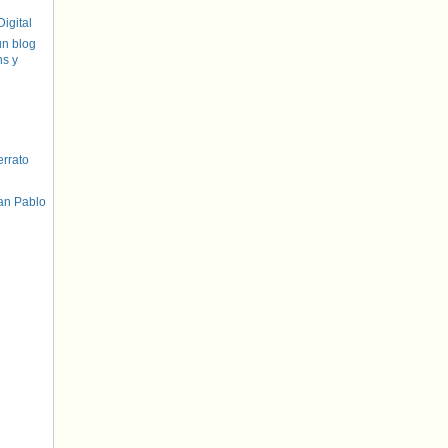
igital
un blog
hs y
errato
an Pablo