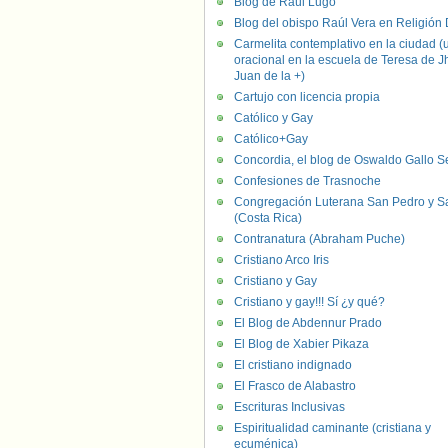
Blog de Raúl Lugo
Blog del obispo Raúl Vera en Religión D
Carmelita contemplativo en la ciudad (
oracional en la escuela de Teresa de J
Juan de la +)
Cartujo con licencia propia
Católico y Gay
Católico+Gay
Concordia, el blog de Oswaldo Gallo S
Confesiones de Trasnoche
Congregación Luterana San Pedro y S
(Costa Rica)
Contranatura (Abraham Puche)
Cristiano Arco Iris
Cristiano y Gay
Cristiano y gay!!! Sí ¿y qué?
El Blog de Abdennur Prado
El Blog de Xabier Pikaza
El cristiano indignado
El Frasco de Alabastro
Escrituras Inclusivas
Espiritualidad caminante (cristiana y
ecuménica)