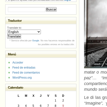
Buscar:
Traductor
Translate to:
* Servicio ofrecido por
Google
. No nos hacemos responsables de
los posibles errores en la traducción.
Menú
Acceder
Feed de entradas
matar o mor
Feed de comentarios
paz”…
“i
WordPress.org
compartiend
Calendario
mundo será 
L
M
X
J
V
S
D
Le di las g
1
2
“Imagine”,
3
4
5
6
7
8
9