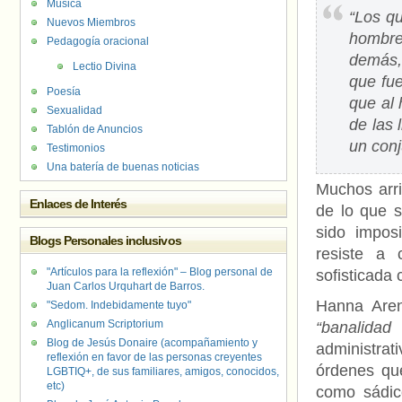
Música
“Los q
Nuevos Miembros
hombre
Pedagogía oracional
demás,
Lectio Divina
que fu
Poesía
que al 
Sexualidad
de las 
Tablón de Anuncios
un conj
Testimonios
Una batería de buenas noticias
Muchos arri
Enlaces de Interés
de lo que s
sido imposi
Blogs Personales inclusivos
resiste a
"Artículos para la reflexión" – Blog personal de
sofisticada
Juan Carlos Urquhart de Barros.
Hanna Aren
"Sedom. Indebidamente tuyo"
Anglicanum Scriptorium
“banalida
Blog de Jesús Donaire (acompañamiento y
administra
reflexión en favor de las personas creyentes
órdenes que
LGBTIQ+, de sus familiares, amigos, conocidos,
etc)
como sádic