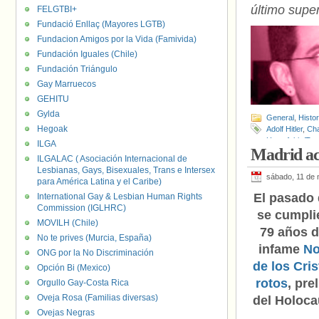
último supe
FELGTBI+
Fundació Enllaç (Mayores LGTB)
Fundacion Amigos por la Vida (Famivida)
Fundación Iguales (Chile)
Fundación Triángulo
Gay Marruecos
GEHITU
Gylda
General
,
Histo
Hegoak
Adolf Hitler
,
Cha
Homofobia/Tra
ILGA
Madrid aco
Michel Tournier
ILGALAC ( Asociación Internacional de
Lesbianas, Gays, Bisexuales, Trans e Intersex
sábado, 11 de
para América Latina y el Caribe)
El pasado 
International Gay & Lesbian Human Rights
Commission (IGLHRC)
se cumpli
MOVILH (Chile)
79 años d
No te prives (Murcia, España)
infame
No
ONG por la No Discriminación
de los Cris
Opción Bi (Mexico)
rotos
, pre
Orgullo Gay-Costa Rica
Oveja Rosa (Familias diversas)
del Holoca
Ovejas Negras