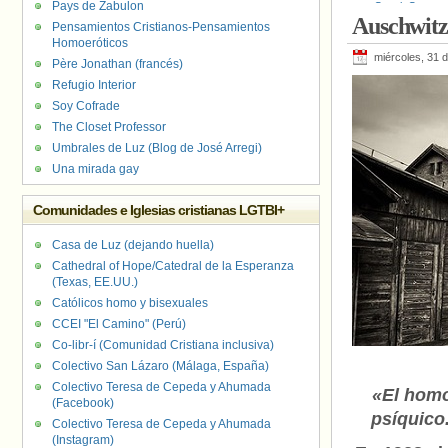
Pays de Zabulon
Canal
,
Centro 
Auschwitz.
Estatal de Aus
Pensamientos Cristianos-Pensamientos
Homoeróticos
miércoles, 31 
Père Jonathan (francés)
Refugio Interior
Soy Cofrade
The Closet Professor
Umbrales de Luz (Blog de José Arregi)
Una mirada gay
Comunidades e Iglesias cristianas LGTBI+
Casa de Luz (dejando huella)
Cathedral of Hope/Catedral de la Esperanza
(Texas, EE.UU.)
Católicos homo y bisexuales
CCEI "El Camino" (Perú)
Co-libr-í (Comunidad Cristiana inclusiva)
Colectivo San Lázaro (Málaga, España)
Colectivo Teresa de Cepeda y Ahumada
«El homo
(Facebook)
psíquico
Colectivo Teresa de Cepeda y Ahumada
(Instagram)