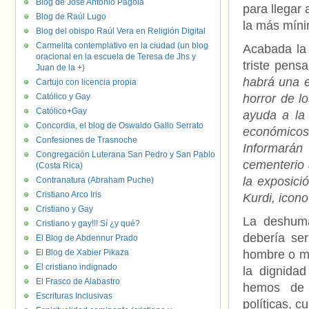
Blog de José Antonio Pagola
para llegar 
Blog de Raúl Lugo
la más míni
Blog del obispo Raúl Vera en Religión Digital
Carmelita contemplativo en la ciudad (un blog
Acabada la 
oracional en la escuela de Teresa de Jhs y
triste pens
Juan de la +)
habrá una e
Cartujo con licencia propia
Católico y Gay
horror de l
Católico+Gay
ayuda a la
Concordia, el blog de Oswaldo Gallo Serrato
económicos
Confesiones de Trasnoche
Informarán
Congregación Luterana San Pedro y San Pablo
cementerio 
(Costa Rica)
la exposició
Contranatura (Abraham Puche)
Cristiano Arco Iris
Kurdi, icono
Cristiano y Gay
La deshuma
Cristiano y gay!!! Sí ¿y qué?
debería se
El Blog de Abdennur Prado
El Blog de Xabier Pikaza
hombre o mu
El cristiano indignado
la dignida
El Frasco de Alabastro
hemos de e
Escrituras Inclusivas
políticas, c