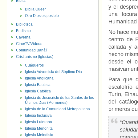
Biblia
y el despre
Biblia Queer
una locura
Otro Dios es posible
Humanidad e
Biblioteca
Budismo
No hace muc
Caverna
centro de E
Cine/TV/Videos
callada y a
Comunidad Bahá'í
hecho mismo
Cristianismo (Iglesias)
desde el o
Cuáqueros
masivament
Iglesia Adventista del Séptimo Día
Iglesia Anglicana
Para que q
Iglesia Bautista
escalofrío 
Iglesia Católica
Turín, Eina
Iglesia de Jesucristo de los Santos de los
del catálog
Últimos Días (Mormones)
primeros que
Iglesia de la Comunidad Metropolitana
Iglesia Inclusiva
“
Cuan
Iglesia Luterana
Iglesia Menonita
saluda
Iglesia Metodista
compas