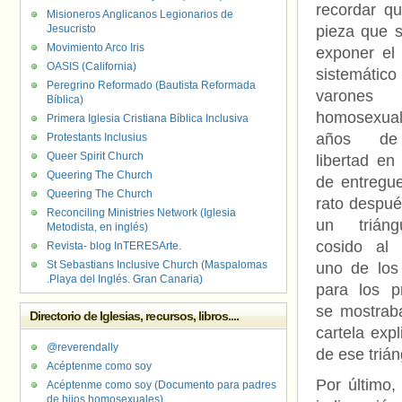
recordar qu
Misioneros Anglicanos Legionarios de
Jesucristo
pieza que s
Movimiento Arco Iris
exponer el 
OASIS (California)
sistemá
Peregrino Reformado (Bautista Reformada
varones
Bíblica)
homosexuale
Primera Iglesia Cristiana Bíblica Inclusiva
años de 
Protestants Inclusius
Queer Spirit Church
libertad en
Queering The Church
de entregue
Queering The Church
rato despué
Reconciling Ministries Network (Iglesia
un triáng
Metodista, en inglés)
cosido al
Revista- blog InTERESArte.
St Sebastians Inclusive Church (Maspalomas
uno de los
.Playa del Inglés. Gran Canaria)
para los p
se mostrab
Directorio de Iglesias, recursos, libros....
cartela expl
@reverendally
de ese trián
Acéptenme como soy
Por último,
Acéptenme como soy (Documento para padres
de hijos homosexuales)