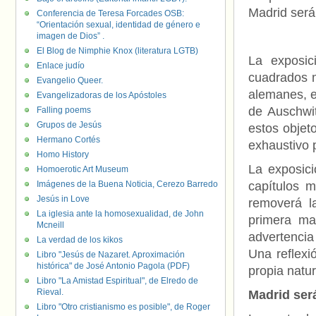
Madrid será
Conferencia de Teresa Forcades OSB:
“Orientación sexual, identidad de género e
imagen de Dios” .
El Blog de Nimphie Knox (literatura LGTB)
La exposic
Enlace judío
cuadrados m
Evangelio Queer.
alemanes, e
Evangelizadoras de los Apóstoles
de Auschwi
Falling poems
Grupos de Jesús
estos objet
Hermano Cortés
exhaustivo 
Homo History
La exposici
Homoerotic Art Museum
Imágenes de la Buena Noticia, Cerezo Barredo
capítulos 
Jesús in Love
removerá l
La iglesia ante la homosexualidad, de John
primera ma
Mcneill
advertencia 
La verdad de los kikos
Una reflexi
Libro "Jesús de Nazaret. Aproximación
histórica" de José Antonio Pagola (PDF)
propia natu
Libro "La Amistad Espiritual", de Elredo de
Rieval.
Madrid ser
Libro "Otro cristianismo es posible", de Roger