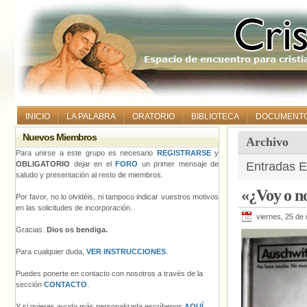
INICIO
LA PALABRA
ORATORIO
BIBLIOTECA
DOCUMENT
Nuevos Miembros
Archivo
Para unirse a este grupo es necesario
REGISTRARSE
y
OBLIGATORIO
dejar en el
FORO
un primer mensaje de
Entradas E
saludo y presentación al resto de miembros.
«¿Voy o no
Por favor, no lo olvidéis, ni tampoco indicar vuestros motivos
en las solicitudes de incorporación.
viernes, 25 de
Gracias.
Dios os bendiga.
Para cualquier duda,
VER INSTRUCCIONES
.
Puedes ponerte en contacto con nosotros a través de la
sección
CONTACTO
.
Y si quieres ayuda más personalizada escríbenos
AQUÍ