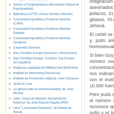
indignación
Activos y Contemplativos (Monasterio Virtual de
asesinados:
Espiritualidad)
polacos, 31
Biblioteca LGTTB «Oscar Hermes Villordo»
gitanos, 70
Comunidad Apostólica Fronteras Abiertas
(CAFA)
Jehová.
Comunidad Apostólica Fronteras Abiertas
Euskadi
El cartel s
Comunidad Apostólica Fronteras Abiertas
y, justo a
Zaragoza
homosexual
Creyentes Diverses
Gay Christian Europe (recursos y direcciones)
Si bien Gu
Gay Christian Europe- Cristiano Gay Europa
número ex
(en español)
concentraci
Imágenes sagradas de William Hart McNichols
nos indica
Institute for Welcoming Resources
Instituto de Formación religiosa «San Cipriano»
con el moti
Jesús in Love
10.000 fuer
La iglesia ante la homosexualidad, de John
Mcneill
Pero pudo s
Libro "Jesús de Nazaret. Aproximación
el número 
histórica" de José Antonio Pagola (PDF)
reconoce 
Libro "La Amistad Espiritual", de Elredo de
Rieval.
judío y el 