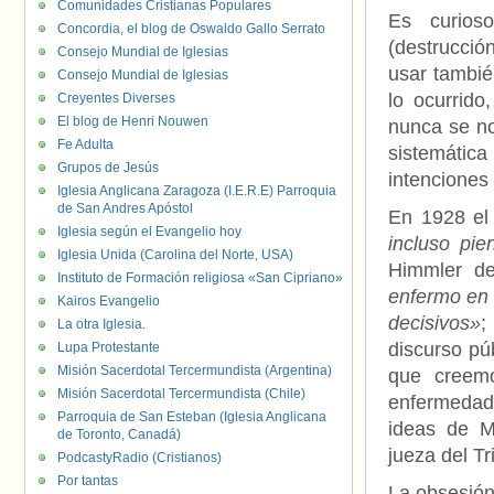
Comunidades Cristianas Populares
Es curios
Concordia, el blog de Oswaldo Gallo Serrato
(destrucció
Consejo Mundial de Iglesias
usar tambié
Consejo Mundial de Iglesias
lo ocurrid
Creyentes Diverses
El blog de Henri Nouwen
nunca se no
Fe Adulta
sistemátic
Grupos de Jesús
intenciones 
Iglesia Anglicana Zaragoza (I.E.R.E) Parroquia
de San Andres Apóstol
En 1928 el
Iglesia según el Evangelio hoy
incluso pi
Iglesia Unida (Carolina del Norte, USA)
Himmler d
Instituto de Formación religiosa «San Cipriano»
enfermo en 
Kairos Evangelio
decisivos»
;
La otra Iglesia.
discurso pú
Lupa Protestante
Misión Sacerdotal Tercermundista (Argentina)
que creemo
Misión Sacerdotal Tercermundista (Chile)
enfermedad
Parroquia de San Esteban (Iglesia Anglicana
ideas de M
de Toronto, Canadá)
jueza del T
PodcastyRadio (Cristianos)
Por tantas
La obsesión