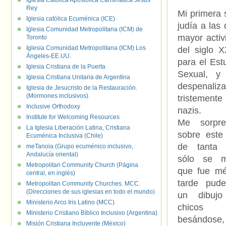
Iglesia Católica Apostólica Carismática Jesús
Rey
Mi primera 
Iglesia católica Ecuménica (ICE)
judía a las
Iglesia Comunidad Metropolitana (ICM) de
mayor activ
Toronto
Iglesia Comunidad Metropolitana (ICM) Los
del siglo X
Ángeles-EE.UU.
para el Est
Iglesia Cristiana de la Puerta
Sexual, y
Iglesia Cristiana Unitaria de Argentina
despenaliz
Iglesia de Jesucristo de la Restauración.
(Mormones inclusivos).
tristemente
Inclusive Orthodoxy
nazis.
Institute for Welcoming Resources
Me sorpre
La Iglesia Liberación Latina, Cristiana
sobre este
Ecuménica Inclusiva (Chile)
de tanta r
meTanoia (Grupo ecuménico inclusivo,
Andalucía oriental)
sólo se m
Metropolitan Community Church (Página
que fue mé
central, en inglés)
tarde pude
Metropolitan Community Churches. MCC.
(Direcciones de sus iglesias en todo el mundo)
un dibuj
Ministerio Arco Iris Latino (MCC)
chicos 
Ministerio Cristiano Bíblico Inclusivo (Argentina)
besándos
Misión Cristiana Incluyente (México)