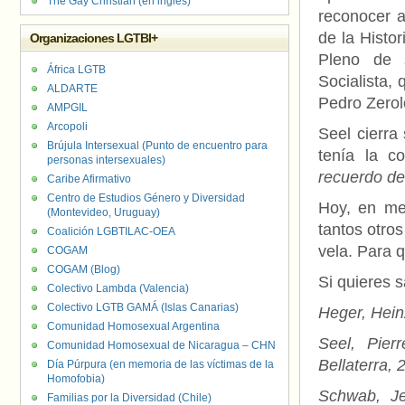
The Gay Christian (en inglés)
reconocer a
de la Histo
Organizaciones LGTBI+
Pleno de s
África LGTB
Socialista,
ALDARTE
Pedro Zerol
AMPGIL
Arcopoli
Seel cierra
Brújula Intersexual (Punto de encuentro para
tenía la c
personas intersexuales)
recuerdo de
Caribe Afirmativo
Centro de Estudios Género y Diversidad
Hoy, en me
(Montevideo, Uruguay)
tantos otro
Coalición LGBTILAC-OEA
vela. Para 
COGAM
COGAM (Blog)
Si quieres 
Colectivo Lambda (Valencia)
Colectivo LGTB GAMÁ (Islas Canarias)
Heger, Hein
Comunidad Homosexual Argentina
Seel, Pier
Comunidad Homosexual de Nicaragua – CHN
Bellaterra, 
Día Púrpura (en memoria de las víctimas de la
Homofobia)
Schwab, Jea
Familias por la Diversidad (Chile)