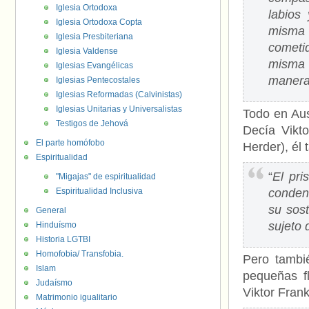
Iglesia Ortodoxa
labios
Iglesia Ortodoxa Copta
misma 
Iglesia Presbiteriana
cometi
Iglesia Valdense
misma 
Iglesias Evangélicas
manera 
Iglesias Pentecostales
Iglesias Reformadas (Calvinistas)
Iglesias Unitarias y Universalistas
Todo en Aus
Testigos de Jehová
Decía Vikto
El parte homófobo
Herder), él
Espiritualidad
“
El pri
"Migajas" de espiritualidad
Espiritualidad Inclusiva
condena
su sost
General
sujeto 
Hinduísmo
Historia LGTBI
Homofobia/ Transfobia.
Pero tambi
Islam
pequeñas fl
Judaísmo
Viktor Frank
Matrimonio igualitario