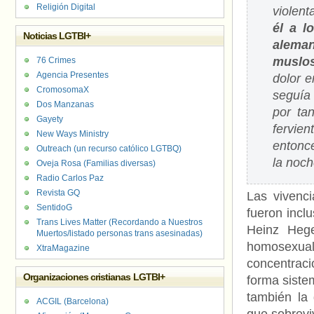
Religión Digital
violen
él a l
Noticias LGTBI+
aleman
muslos
76 Crimes
Agencia Presentes
dolor e
CromosomaX
seguía 
Dos Manzanas
por tan
Gayety
fervie
New Ways Ministry
entonc
Outreach (un recurso católico LGTBQ)
la noch
Oveja Rosa (Familias diversas)
Radio Carlos Paz
Revista GQ
Las vivenc
SentidoG
fueron incl
Trans Lives Matter (Recordando a Nuestros
Heinz Hege
Muertos/listado personas trans asesinadas)
homosexu
XtraMagazine
concentrac
Organizaciones cristianas LGTBI+
forma sistem
también la 
ACGIL (Barcelona)