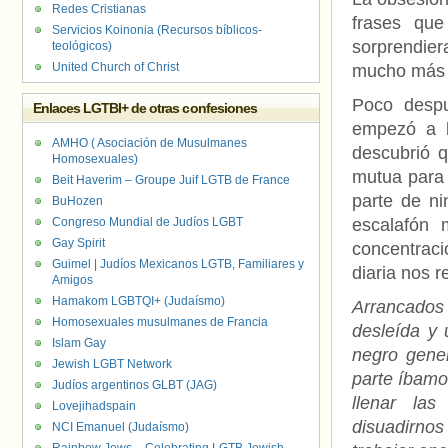
Redes Cristianas
frases que
Servicios Koinonia (Recursos bíblicos-
sorprendie
teológicos)
United Church of Christ
mucho más 
Poco despu
Enlaces LGTBI+ de otras confesiones
empezó a ll
AMHO ( Asociación de Musulmanes
descubrió q
Homosexuales)
mutua para 
Beit Haverim – Groupe Juif LGTB de France
parte de ni
BuHozen
Congreso Mundial de Judíos LGBT
escalafón
Gay Spirit
concentrac
Guimel | Judíos Mexicanos LGTB, Familiares y
diaria nos r
Amigos
Hamakom LGBTQI+ (Judaísmo)
Arrancados
Homosexuales musulmanes de Francia
desleída y
Islam Gay
negro gene
Jewish LGBT Network
parte íbamos
Judíos argentinos GLBT (JAG)
llenar la
Lovejihadspain
disuadirno
NCI Emanuel (Judaísmo)