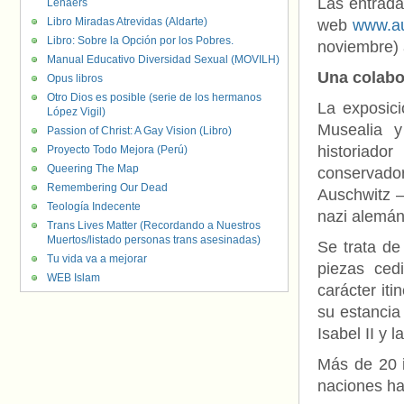
Las entrada
Lenaers
Libro Miradas Atrevidas (Aldarte)
web
www.au
Libro: Sobre la Opción por los Pobres.
noviembre) 
Manual Educativo Diversidad Sexual (MOVILH)
Una colabo
Opus libros
Otro Dios es posible (serie de los hermanos
La exposic
López Vigil)
Musealia y
Passion of Christ: A Gay Vision (Libro)
historiado
Proyecto Todo Mejora (Perú)
Queering The Map
conservado
Remembering Our Dead
Auschwitz –
Teología Indecente
nazi alemán
Trans Lives Matter (Recordando a Nuestros
Muertos/listado personas trans asesinadas)
Se trata de
Tu vida va a mejorar
piezas ced
WEB Islam
carácter it
su estancia
Isabel II y
Más de 20 i
naciones ha