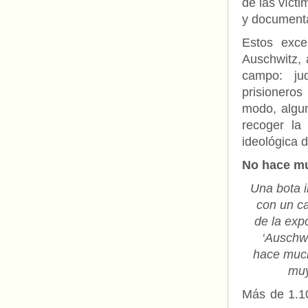
de las víct
y documentac
Estos exce
Auschwitz, 
campo: jud
prisioneros
modo, algun
recoger la
ideológica 
No hace mu
Una bota in
con un ca
de la exp
‘Auschw
hace muc
muy
Más de 1.1