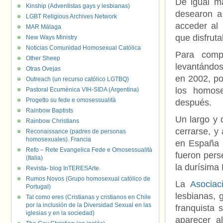
De igual ma
Kinship (Adventistas gays y lesbianas)
desearon a 
LGBT Religious Archives Network
acceder al 
MAR Málaga
que disfruta
New Ways Ministry
Noticias Comunidad Homosexual Católica
Para comp
Other Sheep
levantándo
Otras Ovejas
en 2002, po
Outreach (un recurso católico LGTBQ)
los homose
Pastoral Ecuménica VIH-SIDA (Argentina)
Progetto su fede e omosessualità
después.
Rainbow Baptists
Un largo y 
Rainbow Christians
cerrarse, y
Reconaissance (padres de personas
homosexuales). Francia
en España s
Refo – Rete Evangelica Fede e Omosessualità
fueron pers
(Italia)
la durísima 
Revista- blog InTERESArte.
Rumos Novos (Grupo homosexual católico de
La
Asociac
Portugal)
lesbianas, 
Tal como eres (Cristianas y cristianos en Chile
por la inclusión de la Diversidad Sexual en las
franquista
iglesias y en la sociedad)
aparecer a