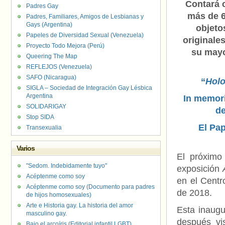
Contará 
Padres Gay
más de 
Padres, Familiares, Amigos de Lesbianas y
Gays (Argentina)
objeto
Papeles de Diversidad Sexual (Venezuela)
originales
Proyecto Todo Mejora (Perú)
su mayo
Queering The Map
REFLEJOS (Venezuela)
SAFO (Nicaragua)
“
Holo
SIGLA – Sociedad de Integración Gay Lésbica
Argentina
In memor
SOLIDARIGAY
Stop SIDA
El Pap
Transexualia
Varios
El próximo
"Sedom. Indebidamente tuyo"
exposición
Acéptenme como soy
en el Centr
Acéptenme como soy (Documento para padres
de 2018.
de hijos homosexuales)
Arte e Historia gay. La historia del amor
Esta inaugu
masculino gay.
después vi
Bajo el arcoíris (Editorial infantil LGBT).