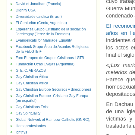
cuyo trabajo
David et Jonathan (Francia)
Guerra Mund
Dignity USA
condenado 
Diversidade católica (Brasil)
El Centurión (Centu, Argentina)
El reconoci
Esperanza Grupo Cristiano de la sociación
años en ll
Jerelesgay (Jerez de la Frontera)
incidentes 
Evangelicals for Marriage Equality
Facebook Grupo Área de Asuntos Religiosos
los actos 
de la FELGTBI+
final el sigl
Foro Europeo de Grupos Cristianos LGTB
Fundación Otras Ovejas (Argentina)
«¡Los mari
G. E. C. ABRAZOS
meterlos de
Gay Christian África
Parece que
Gay Christian África
homosexual
Gay Christian Europe (recursos y direcciones)
depositados 
Gay Christian Europe- Cristiano Gay Europa
(en español)
En Dachau 
Gay Christians Exist
de una igl
Gay Spirituality
víctimas y
Global Network of Rainbow Catholic (GNRC),
trasladarla 
Homoprotestantes
Ichthys