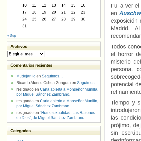
Fui a ver el
10
11
12
13
14
15
16
17
18
19
20
21
22
23
en
Auschwi
24
25
26
27
28
29
30
exposición 
31
Madrid. A
recomendara
« Sep
Todos conoc
Archivos
el horror d
Archivos
misterio de
Comentarios recientes
persona, c
sobrecogedo
Mudejarillo
en
Seguimos…
Ricardo Alonso Ochoa Gongora
en
Seguimos…
potencial de
resignado
en
Carta abierta a Monseñor Munilla,
refinamient
por Miguel Sánchez Zambrano.
resignado
en
Carta abierta a Monseñor Munilla,
Tiempo y si
por Miguel Sánchez Zambrano.
introdujero
resignado
en
“Homosexualidad. Las Razones
las condici
de Dios”, de Miguel Sánchez Zambrano
prójimo, dej
Categorías
sin escrúpu
desinformaci