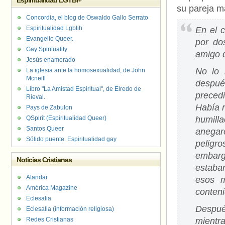
Espiritualidad LGTBI+
su pareja má
Concordia, el blog de Oswaldo Gallo Serrato
Espiritualidad Lgbtih
En el 
Evangelio Queer.
por do
Gay Spirituality
amigo 
Jesús enamorado
No lo 
La iglesia ante la homosexualidad, de John
Mcneill
despué
Libro "La Amistad Espiritual", de Elredo de
preced
Rieval.
Había r
Pays de Zabulon
QSpirit (Espiritualidad Queer)
humill
Santos Queer
anegar
Sólido puente. Espiritualidad gay
peligr
embarg
Noticias Cristianas
estaba
Alandar
esos m
América Magazine
conteni
Eclesalia
Despué
Eclesalia (información religiosa)
Redes Cristianas
mient