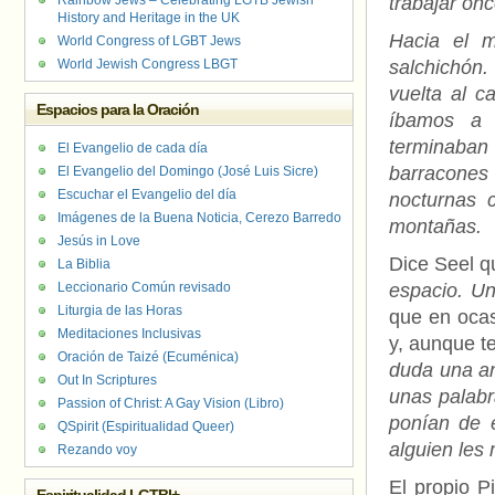
Rainbow Jews – Celebrating LGTB Jewish
trabajar on
History and Heritage in the UK
Hacia el m
World Congress of LGBT Jews
World Jewish Congress LBGT
salchichón.
vuelta al 
Espacios para la Oración
íbamos a 
terminaban
El Evangelio de cada día
barracones
El Evangelio del Domingo (José Luis Sicre)
Escuchar el Evangelio del día
nocturnas 
Imágenes de la Buena Noticia, Cerezo Barredo
montañas.
Jesús in Love
Dice Seel 
La Biblia
Leccionario Común revisado
espacio. Un
Liturgia de las Horas
que en ocas
Meditaciones Inclusivas
y, aunque te
Oración de Taizé (Ecuménica)
duda una an
Out In Scriptures
unas palabr
Passion of Christ: A Gay Vision (Libro)
ponían de e
QSpirit (Espiritualidad Queer)
alguien les
Rezando voy
El propio P