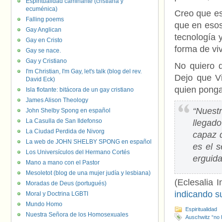
Espiritualidad caminante (cristiana y
ecuménica)
Creo que es
Falling poems
que en esos
Gay Anglican
tecnología 
Gay en Cristo
forma de vi
Gay se nace.
Gay y Cristiano
No quiero q
I'm Christian, I'm Gay, let's talk (blog del rev.
Dejo que Vi
David Eck)
quien ponga
Isla flotante: bitácora de un gay cristiano
James Alison Theology
“Nuest
John Shelby Spong en español
La Casulla de San Ildefonso
llegad
La Ciudad Perdida de Nivorg
capaz 
La web de JOHN SHELBY SPONG en español
es el 
Los Universículos del Hermano Cortés
erguida
Mano a mano con el Pastor
Mesoletot (blog de una mujer judía y lesbiana)
(Eclesalia I
Moradas de Deus (portugués)
indicando s
Moral y Doctrina LGBTI
Mundo Homo
Espiritualidad
Nuestra Señora de los Homosexuales
Auschwitz “no 