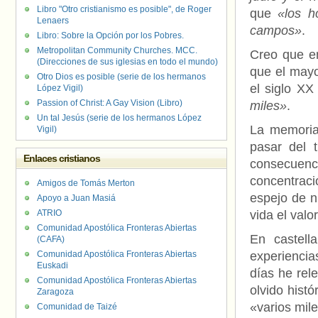
Libro "Otro cristianismo es posible", de Roger
que
«los h
Lenaers
campos»
.
Libro: Sobre la Opción por los Pobres.
Metropolitan Community Churches. MCC.
Creo que e
(Direcciones de sus iglesias en todo el mundo)
que el mayo
Otro Dios es posible (serie de los hermanos
el siglo XX
López Vigil)
Passion of Christ: A Gay Vision (Libro)
miles»
.
Un tal Jesús (serie de los hermanos López
La memor
Vigil)
pasar del 
Enlaces cristianos
consecuenc
concentraci
Amigos de Tomás Merton
espejo de n
Apoyo a Juan Masiá
ATRIO
vida el valo
Comunidad Apostólica Fronteras Abiertas
En castell
(CAFA)
Comunidad Apostólica Fronteras Abiertas
experiencia
Euskadi
días he rel
Comunidad Apostólica Fronteras Abiertas
olvido histó
Zaragoza
«varios mil
Comunidad de Taizé