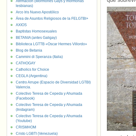
que sobrevi
Afirmación (Mormones Gays y mormonas
lesbianas)
Arco Iris Nuevo Apostólico
Área de Asuntos Religiosos de la FELGTBI+
AXIOS
Baptistas Homosexuales
BETANIA (antes Galigay)
Biblioteca LGTTB «Oscar Hermes Villordo»
Blog de Betania
Cammini di Speranza (Italia)
CATHOGAY
Catholics for Choice
CEGLA (Argentina)
Centro Arrupe (Espacio de Diversidad LGTBI)
Valencia.
Colectivo Teresa de Cepeda y Ahumada
(Facebook)
Colectivo Teresa de Cepeda y Ahumada
(Instagram)
Colectivo Teresa de Cepeda y Ahumada
(Youtube)
CRISMHOM
Cristo LGBTI (Venezuela)