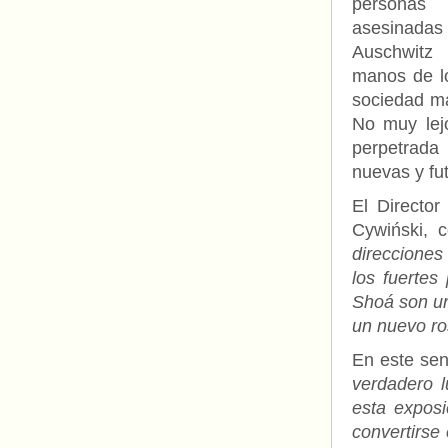
personas 
asesinad
Auschwi
manos de lo
sociedad m
No muy lej
perpetrada
nuevas y fu
El Director
Cywiński, 
direcciones
los fuertes
Shoá son un
un nuevo ro
En este sen
verdadero l
esta exposi
convertirse 