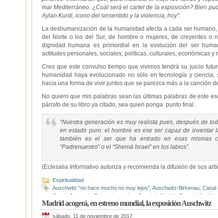
mar Mediterráneo. ¿Cuál será el cartel de la exposición? Bien pudie
Aylan Kurdi, icono del sinsentido y la violencia, hoy”
.
La deshumanización de la humanidad afecta a cada ser humano, o
del Norte o los del Sur, de hombre o mujeres, de creyentes o 
dignidad humana es primordial en la evolución del ser huma
actitudes personales, sociales, políticas, culturales, económicas y r
Creo que este convulso tiempo que vivimos tendrá su juicio futu
humanidad haya evolucionado no sólo en tecnología y ciencia, s
hacia una forma de vivir juntos que se parezca más a la canción 
No quiero que mis palabras sean las últimas palabras de este escr
párrafo de su libro ya citado, sea quien ponga punto final .
“Nuestra generación es muy realista pues, después de to
en estado puro: el hombre es ese ser capaz de inventar 
también es el ser que ha entrado en esas mismas c
“Padrenuestro” o el “Shemá Israel” en los labios”.
(Eclesalia Informativo autoriza y recomienda la difusión de sus art
Espiritualidad
Auschwitz “no hace mucho no muy lejos”
,
Auschwitz-Birkenau
,
Canal 
Canal
,
Centro de Exposiciones Arte Canal de Madrid
,
Exposición
,
Han
Madrid acogerá, en estreno mundial, la exposición Auschwitz
Estatal de Auschwitz-Birkenau
,
Piotr M.A. Cywiński
,
Primo Levi
,
Shoá
sábado, 11 de noviembre de 2017