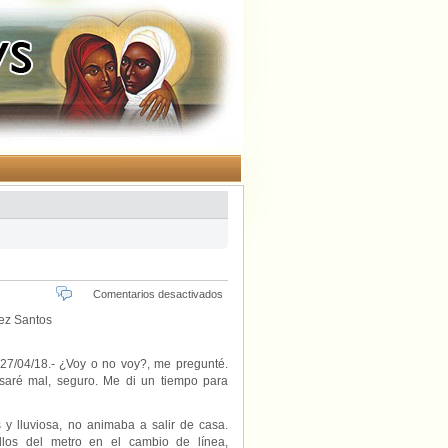
en
Comentarios desactivados
«¿Voy
ez Santos
o
no
voy?.
 27/04/18.- ¿Voy o no voy?, me pregunté.
Viaje
asaré mal, seguro. Me di un tiempo para
al
infierno»,
por
s y lluviosa, no animaba a salir de casa.
Mari
llos del metro en el cambio de línea,