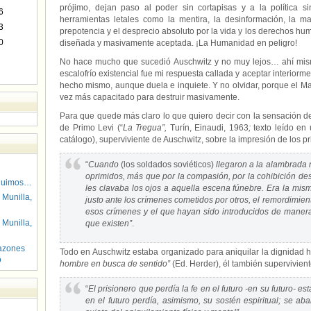
prójimo, dejan paso al poder sin cortapisas y a la política si
6
herramientas letales como la mentira, la desinformación, la man
3
prepotencia y el desprecio absoluto por la vida y los derechos hu
0
diseñada y masivamente aceptada. ¡La Humanidad en peligro!
No hace mucho que sucedió Auschwitz y no muy lejos… ahí mism
escalofrío existencial fue mi respuesta callada y aceptar interior
hecho mismo, aunque duela e inquiete. Y no olvidar, porque el Ma
vez más capacitado para destruir masivamente.
Para que quede más claro lo que quiero decir con la sensación de e
de Primo Levi (“
La Tregua”,
Turín, Einaudi, 1963
;
texto leído en
catálogo), superviviente de Auschwitz, sobre la impresión de los p
“
Cuando
(los soldados soviéticos)
llegaron a la alambrada 
oprimidos, más que por la compasión, por la cohibición des
guimos…
les clavaba los ojos a aquella escena fúnebre. Era la mi
 Munilla,
justo ante los crímenes cometidos por otros, el remordimie
esos crímenes y el que hayan sido introducidos de maner
 Munilla,
que existen”
.
azones
Todo en Auschwitz estaba organizado para aniquilar la dignidad h
o
hombre en busca de sentido”
(Ed. Herder), él también supervivien
“
El prisionero que perdía la fe en el futuro -en su futuro- 
en el futuro perdía, asimismo, su sostén espiritual; se a