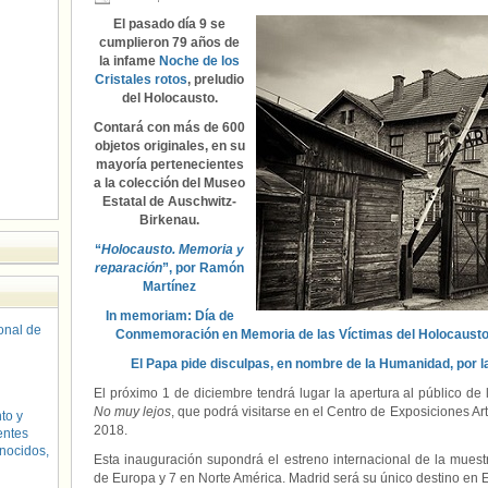
El pasado día 9 se
cumplieron 79 años de
la infame
Noche de los
Cristales rotos
, preludio
del Holocausto.
Contará con más de 600
objetos originales, en su
mayoría pertenecientes
a la colección del Museo
Estatal de Auschwitz-
Birkenau.
“
Holocausto. Memoria y
reparación
”, por Ramón
Martínez
In memoriam: Día de
sonal de
El Papa pide disculpas, en nombre de la Humanidad, por l
El próximo 1 de diciembre tendrá lugar la apertura al público de
No muy lejos
, que podrá visitarse en el Centro de Exposiciones Ar
to y
2018.
entes
nocidos,
Esta inauguración supondrá el estreno internacional de la muest
de Europa y 7 en Norte América. Madrid será su único destino en 