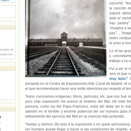
escuché:
“Im
la canción d
esperé aten
todo el mund
hay países”
“imagina a to
paz”…
“imag
todos compar
te unas a nos
nsables de
Le di las gra
 traducción.
y concretam
trabajo y su a
Fui a ver el i
sino el que o
muy lejos”
.
presenta en el Centro de Exposiciones Arte Canal de Madrid. Al 
el que recomendaran hacer una visita silenciosa por respeto al tem
Todos conocemos imágenes, libros, películas, etc. que nos han mo
pero esta exposición me acercó al misterio del Mal. He visto f
persona, como las del Papa Francisco; estar allí debe ser lo m
adentró en el terrible y enorme potencial del ser humano para lle
refinamiento del ejercicio del Mal en su esencia más profunda.
D
2
Tiempo y silencio (fui sola a la exposición y no quise auriculares
ser humano puede llegar a hacer si las condiciones de respeto, em
9