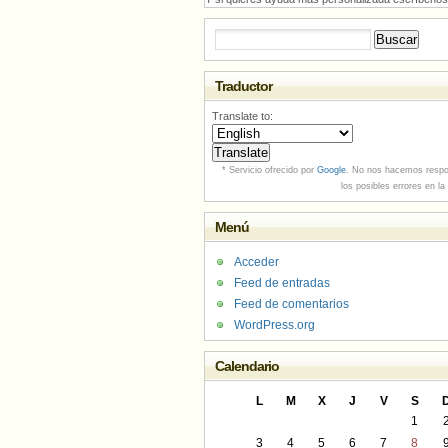
Buscar:
Traductor
Translate to:
* Servicio ofrecido por
Google
. No nos hacemos respo
los posibles errores en la
Menú
Acceder
Feed de entradas
Feed de comentarios
WordPress.org
Calendario
L
M
X
J
V
S
1
3
4
5
6
7
8