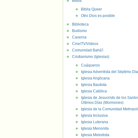
Biblia
Biblia Queer
Otro Dios es posible
Biblioteca
Budismo
Caverna
Cine/TV/Videos
Comunidad Bahá'í
Cristianismo (Iglesias)
Cuáqueros
Iglesia Adventista del Séptimo Día
Iglesia Anglicana
Iglesia Bautista
Iglesia Católica
Iglesia de Jesucristo de los Santo
Últimos Días (Mormones)
Iglesia de la Comunidad Metropol
Iglesia Inclusiva
Iglesia Luterana
Iglesia Menonita
Iglesia Metodista