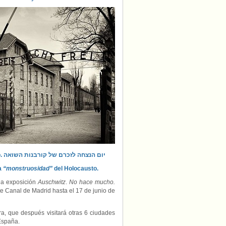
Madrid
acogerá,
en
estreno
mundial,
la
exposición
Auschwitz
Conmemoración en Memoria de las Víctimas del Holocausto. יום הנצחה לזכרם של קורבנות השואה
a
“monstruosidad”
del Holocausto.
 la exposición
Auschwitz
.
No hace mucho.
te Canal de Madrid hasta el 17 de junio de
ra, que después visitará otras 6 ciudades
España.