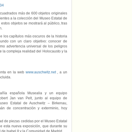
334
 cuadrados más de 600 objetos originales
entes a la colección del Museo Estatal de
estos objetos se mostrará al público, tras
n.
 los capítulos más oscuros de la historia
undo con un claro objetivo: conocer de
omo advertencia universal de los peligros
re la compleja realidad del Holocausto y la
venta en la web
www.auschwitz.net
, a un
cluida.
pañía española Musealia y un equipo
 Robert Jan van Pelt, junto al equipo de
Museo Estatal de Auschwitz – Birkenau,
mán de concentración y exterminio, hoy
ad de piezas cedidas por el Museo Estatal
 de esta nueva exposición, que durante su
 de Isabel II y la Comunidad de Madrid.