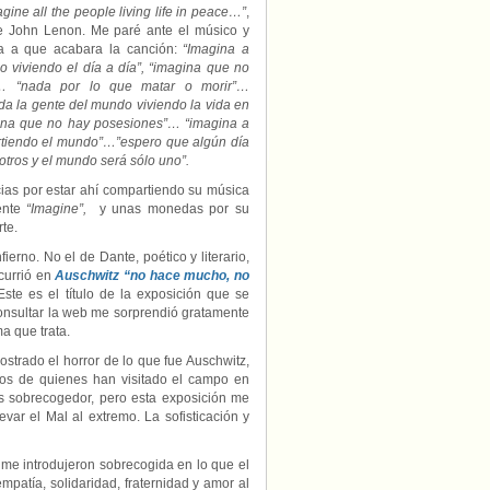
Paz
agine all the people living life in peace…”
,
López
e John Lenon. Me paré ante el músico y
Santos
ta a que acabara la canción:
“Imagina a
o viviendo el día a día”, “imagina que no
… “nada por lo que matar o morir”…
da la gente del mundo viviendo la vida en
ina que no hay posesiones”… “imagina a
tiendo el mundo”…”espero que algún día
otros y el mundo será sólo uno”.
cias por estar ahí compartiendo su música
ente
“Imagine”,
y unas monedas por su
rte.
nfierno. No el de Dante, poético y literario,
currió en
Auschwitz “no hace mucho, no
 Este es el título de la exposición que se
consultar la web me sorprendió gratamente
a que trata.
strado el horror de lo que fue Auschwitz,
otos de quienes han visitado el campo en
ás sobrecogedor, pero esta exposición me
var el Mal al extremo. La sofisticación y
) me introdujeron sobrecogida en lo que el
patía, solidaridad, fraternidad y amor al