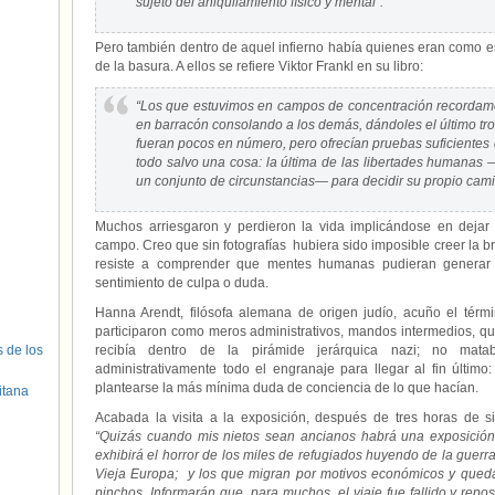
sujeto del aniquilamiento físico y mental”.
Pero también dentro de aquel infierno había quienes eran como 
de la basura. A ellos se refiere Viktor Frankl en su libro:
“Los que estuvimos en campos de concentración recordam
en barracón consolando a los demás, dándoles el último t
fueran pocos en número, pero ofrecían pruebas suficientes
todo salvo una cosa: la última de las libertades humanas —
un conjunto de circunstancias— para decidir su propio cami
Muchos arriesgaron y perdieron la vida implicándose en dejar
campo. Creo que sin fotografías hubiera sido imposible creer la br
resiste a comprender que mentes humanas pudieran generar t
sentimiento de culpa o duda.
Hanna Arendt, filósofa alemana de origen judío, acuño el tér
participaron como meros administrativos, mandos intermedios, qu
s de los
recibía dentro de la pirámide jerárquica nazi; no mat
administrativamente todo el engranaje para llegar al fin último
plantearse la más mínima duda de conciencia de lo que hacían.
itana
Acabada la visita a la exposición, después de tres horas de si
“Quizás cuando mis nietos sean ancianos habrá una exposición 
exhibirá el horror de los miles de refugiados huyendo de la guerra
Vieja Europa; y los que migran por motivos económicos y queda
pinchos. Informarán que, para muchos, el viaje fue fallido y repo