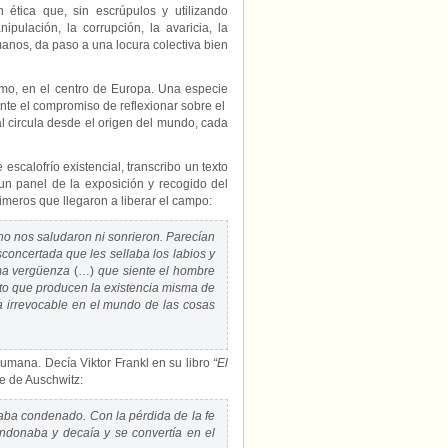
n ética que, sin escrúpulos y utilizando
ipulación, la corrupción, la avaricia, la
manos, da paso a una locura colectiva bien
o, en el centro de Europa. Una especie
mente el compromiso de reflexionar sobre el
l circula desde el origen del mundo, cada
scalofrío existencial, transcribo un texto
 un panel de la exposición y recogido del
rimeros que llegaron a liberar el campo:
no nos saludaron ni sonrieron. Parecían
concertada que les sellaba los labios y
sma vergüenza
(…)
que siente el hombre
nto que producen la existencia misma de
a irrevocable en el mundo de las cosas
umana. Decía Viktor Frankl en su libro
“El
te de Auschwitz:
estaba condenado. Con la pérdida de la fe
bandonaba y decaía y se convertía en el