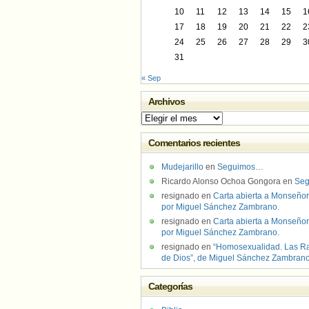
10
11
12
13
14
15
1
17
18
19
20
21
22
2
24
25
26
27
28
29
3
31
« Sep
Archivos
Archivos
Comentarios recientes
Mudejarillo
en
Seguimos…
Ricardo Alonso Ochoa Gongora
en
Se
resignado
en
Carta abierta a Monseñor
por Miguel Sánchez Zambrano.
resignado
en
Carta abierta a Monseñor
por Miguel Sánchez Zambrano.
resignado
en
“Homosexualidad. Las R
de Dios”, de Miguel Sánchez Zambran
Categorías