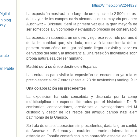
https://vimeo.com/224492
igital
La exposición mostrará a lo largo de un espacio de 2.500 metros
del mayor de los campos nazis alemanes, en su mayoría perteneci
un blog
Auschwitz – Birkenau. Será la primera vez que la gran mayoría de 
hs y
ser sometidos a un complejo y exhaustivo proceso de conservació
La exposición supondrá un emotivo y riguroso recorrido por uno de
de la humanidad que, sin duda, removerá la conciencia del m
primera mano cómo un lugar así pudo llegar a existir y servir c
derivados del odio y la intolerancia. Una reflexión inolvidable sob
errato
propia naturaleza del ser humano.
Madrid será su único destino en España.
an Pablo
Las entradas para visitar la exposición se encuentran ya a la 
precio especial de 7 euros (hasta el 23 de noviembre) audioguía in
Una colaboración sin precedentes
La exposición ha sido concebida y diseñada por la com
multidisciplinar de expertos liderados por el historiador Dr.
comisarios, conservadores, archivistas e investigadores del 
custodio y gestor de los restos del antiguo campo nazi ale
patrimonio de la Unesco.
Se trata de una colaboración sin precedentes, dada la gran cantid
de Auschwitz – Birkenau y el carácter itinerante e internacional
estancia en España contará con la colaboración especial de Canal