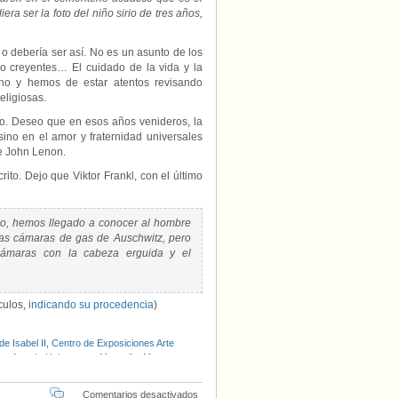
ra ser la foto del niño sirio de tres años,
 debería ser así. No es un asunto de los
no creyentes… El cuidado de la vida y la
no y hemos de estar atentos revisando
eligiosas.
ro. Deseo que en esos años venideros, la
ino en el amor y fraternidad universales
de John Lenon.
ito. Dejo que Viktor Frankl, con el último
do, hemos llegado a conocer al hombre
las cámaras de gas de Auschwitz, pero
ámaras con la cabeza erguida y el
ículos,
indicando su procedencia
)
de Isabel II
,
Centro de Exposiciones Arte
na Arendt
,
Holocausto
,
Musealia
,
Museo
,
Viktor Frankl
en
Comentarios desactivados