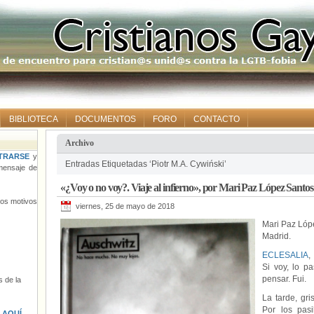
BIBLIOTECA
DOCUMENTOS
FORO
CONTACTO
Archivo
TRARSE
y
Entradas Etiquetadas ‘Piotr M.A. Cywiński’
ensaje de
«¿Voy o no voy?. Viaje al infierno», por Mari Paz López Santos
tros motivos
viernes, 25 de mayo de 2018
Mari Paz Lóp
Madrid.
ECLESALIA
,
Si voy, lo p
pensar. Fui.
 de la
La tarde, gri
Por los pasi
s
AQUÍ