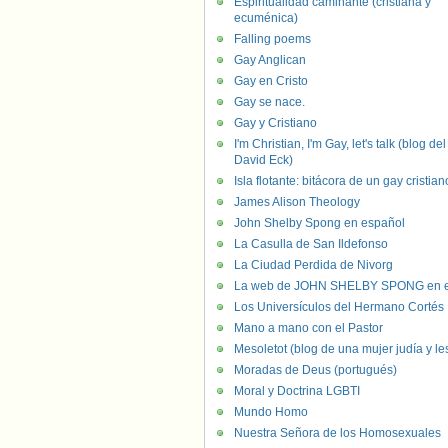
Espiritualidad caminante (cristiana y
ecuménica)
Falling poems
Gay Anglican
Gay en Cristo
Gay se nace.
Gay y Cristiano
I'm Christian, I'm Gay, let's talk (blog del
David Eck)
Isla flotante: bitácora de un gay cristian
James Alison Theology
John Shelby Spong en español
La Casulla de San Ildefonso
La Ciudad Perdida de Nivorg
La web de JOHN SHELBY SPONG en e
Los Universículos del Hermano Cortés
Mano a mano con el Pastor
Mesoletot (blog de una mujer judía y le
Moradas de Deus (portugués)
Moral y Doctrina LGBTI
Mundo Homo
Nuestra Señora de los Homosexuales