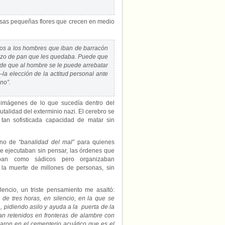
esas pequeñas flores que crecen en medio
os a los hombres que iban de barracón
rozo de pan que les quedaba. Puede que
 de que al hombre se le puede arrebatar
la elección de la actitud personal ante
no”.
 imágenes de lo que sucedía dentro del
utalidad del exterminio nazi. El cerebro se
an sofisticada capacidad de matar sin
mino de
“banalidad del mal”
para quienes
e ejecutaban sin pensar, las órdenes que
aban como sádicos pero organizaban
: la muerte de millones de personas, sin
lencio, un triste pensamiento me asaltó:
de tres horas, en silencio, en la que se
, pidiendo asilo y ayuda a la puerta de la
n retenidos en fronteras de alambre con
saron en el cementerio acuático que es el