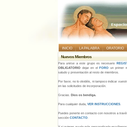
INICIO
LA PALABRA
ORATORIO
Nuevos Miembros
Para unirse a este grupo es necesario
REGIS
OBLIGATORIO
dejar en el
FORO
un primer m
saludo y presentación al resto de miembros.
Por favor, no lo olvidéis, ni tampoco indicar vues
en las solicitudes de incorporación.
Gracias.
Dios os bendiga.
Para cualquier duda,
VER INSTRUCCIONES
.
Puedes ponerte en contacto con nosotros a través
sección
CONTACTO
.
Y si quieres ayuda más personalizada escríbeno