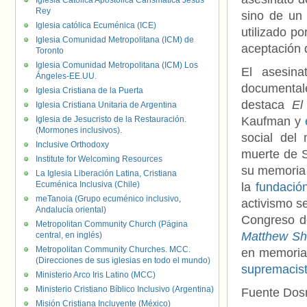
Iglesia Católica Apostólica Carismática Jesús
Rey
sino de un
Iglesia católica Ecuménica (ICE)
utilizado po
Iglesia Comunidad Metropolitana (ICM) de
aceptación 
Toronto
Iglesia Comunidad Metropolitana (ICM) Los
El asesin
Ángeles-EE.UU.
documentale
Iglesia Cristiana de la Puerta
destaca
El
Iglesia Cristiana Unitaria de Argentina
Iglesia de Jesucristo de la Restauración.
Kaufman y
(Mormones inclusivos).
social de
Inclusive Orthodoxy
muerte de 
Institute for Welcoming Resources
su memoria 
La Iglesia Liberación Latina, Cristiana
Ecuménica Inclusiva (Chile)
la
fundació
meTanoia (Grupo ecuménico inclusivo,
activismo s
Andalucía oriental)
Congreso de
Metropolitan Community Church (Página
Matthew She
central, en inglés)
Metropolitan Community Churches. MCC.
en memoria
(Direcciones de sus iglesias en todo el mundo)
supremacist
Ministerio Arco Iris Latino (MCC)
Ministerio Cristiano Bíblico Inclusivo (Argentina)
Fuente Dos
Misión Cristiana Incluyente (México)