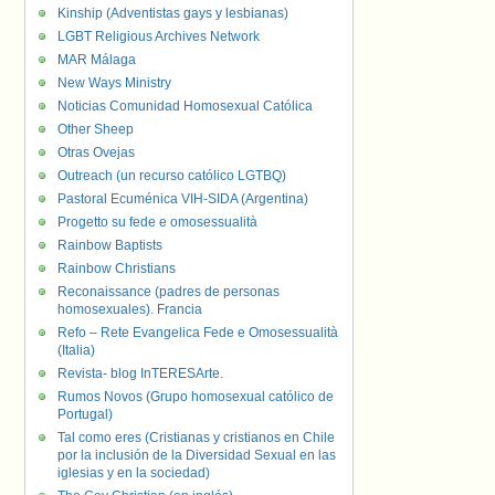
Kinship (Adventistas gays y lesbianas)
LGBT Religious Archives Network
MAR Málaga
New Ways Ministry
Noticias Comunidad Homosexual Católica
Other Sheep
Otras Ovejas
Outreach (un recurso católico LGTBQ)
Pastoral Ecuménica VIH-SIDA (Argentina)
Progetto su fede e omosessualità
Rainbow Baptists
Rainbow Christians
Reconaissance (padres de personas
homosexuales). Francia
Refo – Rete Evangelica Fede e Omosessualità
(Italia)
Revista- blog InTERESArte.
Rumos Novos (Grupo homosexual católico de
Portugal)
Tal como eres (Cristianas y cristianos en Chile
por la inclusión de la Diversidad Sexual en las
iglesias y en la sociedad)