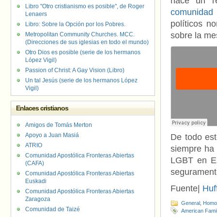
hace un r
Libro "Otro cristianismo es posible", de Roger
comunidad
Lenaers
políticos n
Libro: Sobre la Opción por los Pobres.
sobre la me
Metropolitan Community Churches. MCC.
(Direcciones de sus iglesias en todo el mundo)
Otro Dios es posible (serie de los hermanos
López Vigil)
Passion of Christ: A Gay Vision (Libro)
Un tal Jesús (serie de los hermanos López
Vigil)
Enlaces cristianos
Amigos de Tomás Merton
Apoyo a Juan Masiá
De todo est
ATRIO
siempre ha 
Comunidad Apostólica Fronteras Abiertas
LGBT en Es
(CAFA)
segurament
Comunidad Apostólica Fronteras Abiertas
Euskadi
Fuente|
Huf
Comunidad Apostólica Fronteras Abiertas
Zaragoza
General
,
Homof
Comunidad de Taizé
American Famil