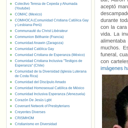
Colectivo Teresa de Cepeda y Ahumada
aceptó marc
(Youtube)
descampado.
COMAC (Mexico)
durante tod
COMHOCA (Comunidad Cristiana Católica Gay
y Lesbiana-Perú)
con la car
Communauté du Christ Libérateur
vida. La in
Communion Béthanie (Francia)
alimentaba 
Comunidad Anawin (Zaragoza)
muchos. Es
Comunidad Católica Gay
funeral, cu
Comunidad Cristiana de Esperanza (México)
con cartele
Comunidad Cristiana Inclusiva "Testigos de
Esperanza" (Chile)
imágenes ha
Comunidad de la Diversidad (Iglesia Luterana
de Costa Rica)
Comunidad del Discípulo Amado
Comunidad Homosexual Católica de México
Comunidad Inclusiva Esperanza (Venezuela)
Corazón De Jesús Lgbt
Covenant Network of Presbyterians
Creyentes Diverses
CRISMHOM
Cristianismo en Diversidad