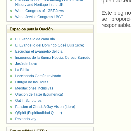
quien accede
Rainbow Jews – Celebrating LGTB Jewish
History and Heritage in the UK
World Congress of LGBT Jews
Este blog no
World Jewish Congress LBGT
se proporc
responsable
Espacios para la Oración
El Evangelio de cada día
El Evangelio del Domingo (José Luis Sicre)
Escuchar el Evangelio del día
Imágenes de la Buena Noticia, Cerezo Barredo
Jesús in Love
La Biblia
Leccionario Común revisado
Liturgia de las Horas
Meditaciones Inclusivas
Oración de Taizé (Ecuménica)
Out In Scriptures
Passion of Christ: A Gay Vision (Libro)
QSpirit (Espiritualidad Queer)
Rezando voy