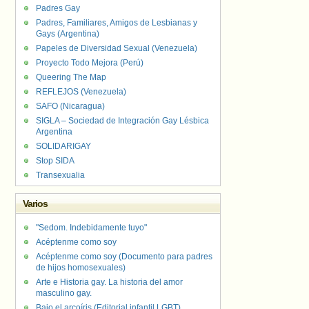
Padres Gay
Padres, Familiares, Amigos de Lesbianas y
Gays (Argentina)
Papeles de Diversidad Sexual (Venezuela)
Proyecto Todo Mejora (Perú)
Queering The Map
REFLEJOS (Venezuela)
SAFO (Nicaragua)
SIGLA – Sociedad de Integración Gay Lésbica
Argentina
SOLIDARIGAY
Stop SIDA
Transexualia
Varios
"Sedom. Indebidamente tuyo"
Acéptenme como soy
Acéptenme como soy (Documento para padres
de hijos homosexuales)
Arte e Historia gay. La historia del amor
masculino gay.
Bajo el arcoíris (Editorial infantil LGBT).