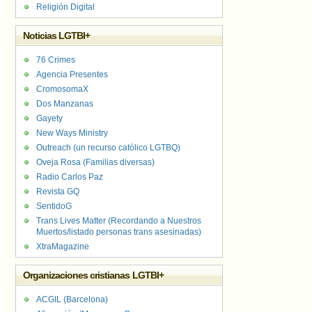
Religión Digital
Noticias LGTBI+
76 Crimes
Agencia Presentes
CromosomaX
Dos Manzanas
Gayety
New Ways Ministry
Outreach (un recurso católico LGTBQ)
Oveja Rosa (Familias diversas)
Radio Carlos Paz
Revista GQ
SentidoG
Trans Lives Matter (Recordando a Nuestros
Muertos/listado personas trans asesinadas)
XtraMagazine
Organizaciones cristianas LGTBI+
ACGIL (Barcelona)