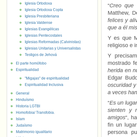
Iglesia Ortodoxa
“
Creo que 
Iglesia Ortodoxa Copta
Matthew, D
Iglesia Presbiteriana
felices y a
Iglesia Valdense
que a él mi
Iglesias Evangélicas
Iglesias Pentecostales
Y es que M
Iglesias Reformadas (Calvinistas)
religioso e 
Iglesias Unitarias y Universalistas
Testigos de Jehová
Y precisam
mostrado fe
El parte homófobo
herida en n
Espiritualidad
Edgar Budd
"Migajas" de espiritualidad
oscuridad y
Espiritualidad Inclusiva
a veces han
General
Hinduísmo
“
Es un luga
Historia LGTBI
sienten y 
Homofobia/ Transfobia.
amigos
“, h
Islam
fin un luga
Judaísmo
persona pu
Matrimonio igualitario