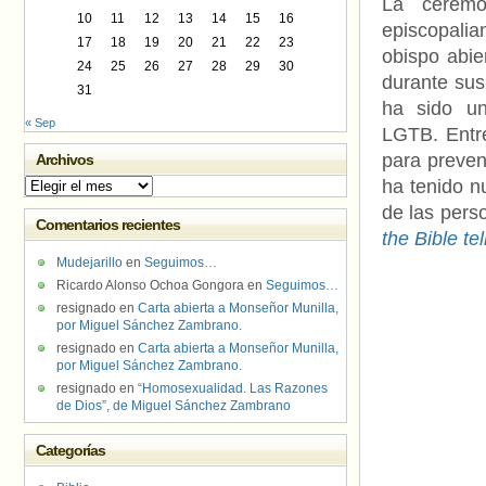
La ceremo
10
11
12
13
14
15
16
episcopalia
17
18
19
20
21
22
23
obispo abie
24
25
26
27
28
29
30
durante su
31
ha sido un
« Sep
LGTB. Entr
para preven
Archivos
ha tenido n
Archivos
de las pers
Comentarios recientes
the Bible te
Mudejarillo
en
Seguimos…
Ricardo Alonso Ochoa Gongora
en
Seguimos…
resignado
en
Carta abierta a Monseñor Munilla,
por Miguel Sánchez Zambrano.
resignado
en
Carta abierta a Monseñor Munilla,
por Miguel Sánchez Zambrano.
resignado
en
“Homosexualidad. Las Razones
de Dios”, de Miguel Sánchez Zambrano
Categorías