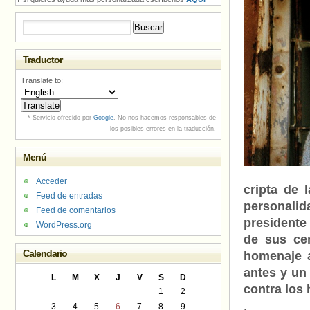
Buscar:
Traductor
Translate to:
* Servicio ofrecido por
Google
. No nos hacemos responsables de
los posibles errores en la traducción.
Menú
Acceder
cripta de 
Feed de entradas
personalid
Feed de comentarios
presidente
WordPress.org
de sus ce
Calendario
homenaje 
antes y un
L
M
X
J
V
S
D
contra los
1
2
3
4
5
6
7
8
9