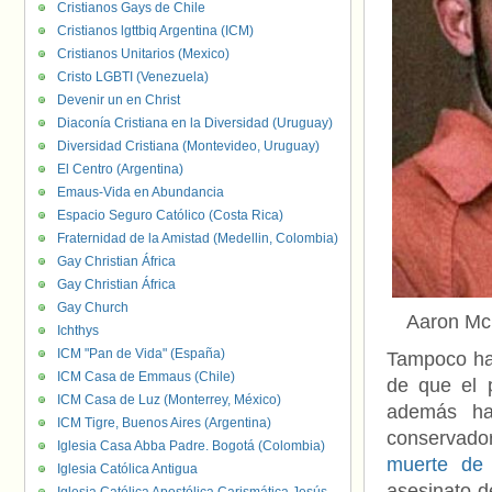
Cristianos Gays de Chile
Cristianos lgttbiq Argentina (ICM)
Cristianos Unitarios (Mexico)
Cristo LGBTI (Venezuela)
Devenir un en Christ
Diaconía Cristiana en la Diversidad (Uruguay)
Diversidad Cristiana (Montevideo, Uruguay)
El Centro (Argentina)
Emaus-Vida en Abundancia
Espacio Seguro Católico (Costa Rica)
Fraternidad de la Amistad (Medellin, Colombia)
Gay Christian África
Gay Christian África
Gay Church
Aaron Mc
Ichthys
ICM "Pan de Vida" (España)
Tampoco ha
ICM Casa de Emmaus (Chile)
de que el 
ICM Casa de Luz (Monterrey, México)
además ha
ICM Tigre, Buenos Aires (Argentina)
conservador
Iglesia Casa Abba Padre. Bogotá (Colombia)
muerte de
Iglesia Católica Antigua
asesinato d