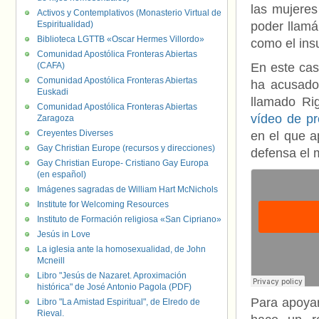
las mujeres
Activos y Contemplativos (Monasterio Virtual de
Espiritualidad)
poder llamá
Biblioteca LGTTB «Oscar Hermes Villordo»
como el ins
Comunidad Apostólica Fronteras Abiertas
(CAFA)
En este cas
Comunidad Apostólica Fronteras Abiertas
ha acusado 
Euskadi
llamado Ri
Comunidad Apostólica Fronteras Abiertas
vídeo de p
Zaragoza
Creyentes Diverses
en el que a
Gay Christian Europe (recursos y direcciones)
defensa el 
Gay Christian Europe- Cristiano Gay Europa
(en español)
Imágenes sagradas de William Hart McNichols
Institute for Welcoming Resources
Instituto de Formación religiosa «San Cipriano»
Jesús in Love
La iglesia ante la homosexualidad, de John
Mcneill
Libro "Jesús de Nazaret. Aproximación
histórica" de José Antonio Pagola (PDF)
Para apoyar
Libro "La Amistad Espiritual", de Elredo de
Rieval.