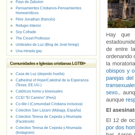
Pays de Zabulon
Pensamientos Cristianos-Pensamientos
Homoeróticos
Père Jonathan (francés)
Refugio Interior
Soy Cofrade
Hay que t
The Closet Professor
estadounide
Umbrales de Luz (Blog de José Arregi)
de entre l
Una mirada gay
ordenando 
la moratori
Comunidades e Iglesias cristianas LGTBI+
obispos y 
Casa de Luz (dejando huella)
parejas de
Cathedral of Hope/Catedral de la Esperanza
transexuale
(Texas, EE.UU.)
Católicos homo y bisexuales
sexo
., aun
CCEI "El Camino" (Perú)
aunque
res
Co-libr-í (Comunidad Cristiana inclusiva)
El asesina
Colectivo San Lázaro (Málaga, España)
Colectivo Teresa de Cepeda y Ahumada
El 12 de o
(Facebook)
por dos ho
Colectivo Teresa de Cepeda y Ahumada
(Instagram)
bar, Aaron