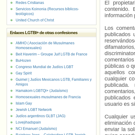
El propieta
Redes Cristianas
contenido. 
Servicios Koinonia (Recursos bíblicos-
teológicos)
información 
United Church of Christ
Los comenta
Enlaces LGTBI+ de otras confesiones
publicados 
reservándos
AMHO ( Asociación de Musulmanes
difamatorio
Homosexuales)
discriminat
Beit Haverim – Groupe Juif LGTB de France
comentarios
BuHozen
públicas o 
Congreso Mundial de Judíos LGBT
aquellos c
Gay Spirit
cualquier c
Guimel | Judíos Mexicanos LGTB, Familiares y
publicada.
Amigos
comentarios,
Hamakom LGBTQI+ (Judaísmo)
publicados 
Homosexuales musulmanes de Francia
usuario es s
Islam Gay
Jewish LGBT Network
Cualquier us
Judíos argentinos GLBT (JAG)
eliminación 
Lovejihadspain
enviar la so
NCI Emanuel (Judaísmo)