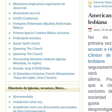
General
,
Histo
Misioneros Anglicanos Legionarios de
Aaron McKinne
Jesucristo
Westboro
,
Igle
Movimiento Arco Iris
American F
Shepard
,
Matt
OASIS (California)
Washington
,
Wa
lesbiana
Peregrino Reformado (Bautista Reformada
Bíblica)
lunes, 20 de ab
Primera Iglesia Cristiana Bíblica Inclusiva
No es
Protestants Inclusius
primera vez
Queer Spirit Church
acusan a Hi
Queering The Church
Queering The Church
Clinton de
Reconciling Ministries Network (Iglesia
lesbiana
Metodista, en inglés)
segurament
Revista- blog InTERESArte.
será 
St Sebastians Inclusive Church (Maspalomas
.Playa del Inglés. Gran Canaria)
última. Pa
que a cie
Directorio de Iglesias, recursos, libros....
sectores d
sociedad
@reverendally
Acéptenme como soy
gusta
Acéptenme como soy (Documento para padres
desprestigi
de hijos homosexuales)