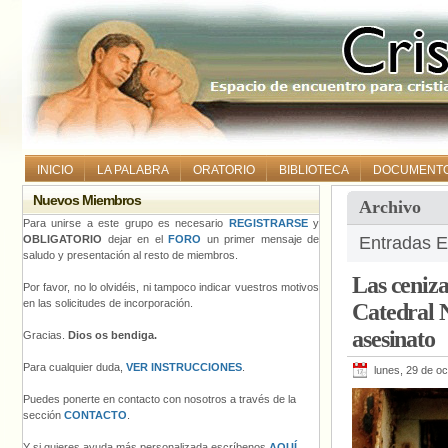
INICIO
LA PALABRA
ORATORIO
BIBLIOTECA
DOCUMENT
Nuevos Miembros
Archivo
Para unirse a este grupo es necesario
REGISTRARSE
y
OBLIGATORIO
dejar en el
FORO
un primer mensaje de
Entradas E
saludo y presentación al resto de miembros.
Las ceniza
Por favor, no lo olvidéis, ni tampoco indicar vuestros motivos
en las solicitudes de incorporación.
Catedral N
asesinato
Gracias.
Dios os bendiga.
Para cualquier duda,
VER INSTRUCCIONES
.
lunes, 29 de o
Puedes ponerte en contacto con nosotros a través de la
sección
CONTACTO
.
Y si quieres ayuda más personalizada escríbenos
AQUÍ