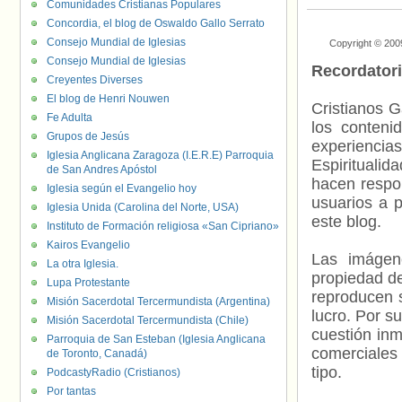
Comunidades Cristianas Populares
Concordia, el blog de Oswaldo Gallo Serrato
Consejo Mundial de Iglesias
Copyright © 200
Consejo Mundial de Iglesias
Recordator
Creyentes Diverses
El blog de Henri Nouwen
Cristianos G
Fe Adulta
los contenid
Grupos de Jesús
experienci
Iglesia Anglicana Zaragoza (I.E.R.E) Parroquia
Espiritualid
de San Andres Apóstol
hacen respo
Iglesia según el Evangelio hoy
usuarios a p
Iglesia Unida (Carolina del Norte, USA)
este blog.
Instituto de Formación religiosa «San Cipriano»
Kairos Evangelio
Las imágene
La otra Iglesia.
propiedad de
Lupa Protestante
reproducen s
Misión Sacerdotal Tercermundista (Argentina)
lucro. Por s
Misión Sacerdotal Tercermundista (Chile)
cuestión inm
Parroquia de San Esteban (Iglesia Anglicana
comerciales 
de Toronto, Canadá)
tipo.
PodcastyRadio (Cristianos)
Por tantas