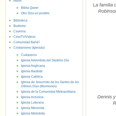
Biblia
L
a familia
Biblia Queer
Robinson
Otro Dios es posible
Biblioteca
Budismo
Caverna
Cine/TV/Videos
Comunidad Bahá'í
Cristianismo (Iglesias)
Cuáqueros
Iglesia Adventista del Séptimo Día
Iglesia Anglicana
Iglesia Bautista
Iglesia Católica
Iglesia de Jesucristo de los Santos de los
Últimos Días (Mormones)
Iglesia de la Comunidad Metropolitana
Dennis y
Iglesia Inclusiva
R
Iglesia Luterana
Iglesia Menonita
Iglesia Metodista