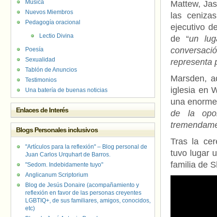
Música
Mattew, Jas
Nuevos Miembros
las ceniza
Pedagogía oracional
ejecutivo d
Lectio Divina
de “
un lug
conversació
Poesía
Sexualidad
representa 
Tablón de Anuncios
Marsden, a
Testimonios
iglesia en 
Una batería de buenas noticias
una enorme c
Enlaces de Interés
de la opo
tremendamen
Blogs Personales inclusivos
Tras la cer
"Artículos para la reflexión" – Blog personal de
tuvo lugar u
Juan Carlos Urquhart de Barros.
familia de 
"Sedom. Indebidamente tuyo"
Anglicanum Scriptorium
Blog de Jesús Donaire (acompañamiento y
reflexión en favor de las personas creyentes
LGBTIQ+, de sus familiares, amigos, conocidos,
etc)