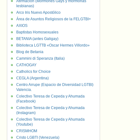
Afirmación (Mormones Gays y mormonas
lesbianas)
Arco Iris Nuevo Apostólico
Área de Asuntos Religiosos de la FELGTBI+
AXIOS
Baptistas Homosexuales
BETANIA (antes Galigay)
Biblioteca LGTTB «Oscar Hermes Villordo»
Blog de Betania
Cammini di Speranza (Italia)
CATHOGAY
Catholics for Choice
CEGLA (Argentina)
Centro Arrupe (Espacio de Diversidad LGTBI)
Valencia.
Colectivo Teresa de Cepeda y Ahumada
(Facebook)
Colectivo Teresa de Cepeda y Ahumada
(Instagram)
Colectivo Teresa de Cepeda y Ahumada
(Youtube)
CRISMHOM
Cristo LGBTI (Venezuela)