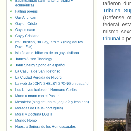
Espiritualidad caminante (cristiana y
tañeron dur
ecuménica)
Tribunal S
Falling poems
(Defense of
Gay Anglican
Gay en Cristo
federal es
Gay se nace.
mismo sexo
Gay y Cristiano
tribunal
a pe
I'm Christian, I'm Gay, let's talk (blog del rev.
David Eck)
Isla flotante: bitácora de un gay cristiano
James Alison Theology
John Shelby Spong en español
La Casulla de San Ildefonso
La Ciudad Perdida de Nivorg
La web de JOHN SHELBY SPONG en español
Los Universículos del Hermano Cortés
Mano a mano con el Pastor
Mesoletot (blog de una mujer judía y lesbiana)
Moradas de Deus (portugués)
Moral y Doctrina LGBTI
Mundo Homo
Nuestra Señora de los Homosexuales