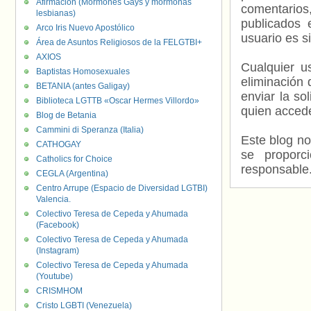
Afirmación (Mormones Gays y mormonas
comentarios,
lesbianas)
publicados 
Arco Iris Nuevo Apostólico
usuario es s
Área de Asuntos Religiosos de la FELGTBI+
AXIOS
Cualquier us
Baptistas Homosexuales
eliminación 
BETANIA (antes Galigay)
enviar la so
Biblioteca LGTTB «Oscar Hermes Villordo»
quien accede
Blog de Betania
Cammini di Speranza (Italia)
Este blog no
CATHOGAY
se proporc
Catholics for Choice
responsable
CEGLA (Argentina)
Centro Arrupe (Espacio de Diversidad LGTBI)
Valencia.
Colectivo Teresa de Cepeda y Ahumada
(Facebook)
Colectivo Teresa de Cepeda y Ahumada
(Instagram)
Colectivo Teresa de Cepeda y Ahumada
(Youtube)
CRISMHOM
Cristo LGBTI (Venezuela)