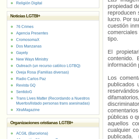
Religión Digital
propiedad de
reproducen s
Noticias LGTBI+
lucro. Por s
cuestión inm
76 Crimes
comerciales 
Agencia Presentes
tipo.
CromosomaX
Dos Manzanas
El propieta
Gayety
contenido. 
New Ways Ministry
información 
Outreach (un recurso católico LGTBQ)
Oveja Rosa (Familias diversas)
Los comenta
Radio Carlos Paz
publicados 
Revista GQ
reservándos
SentidoG
difamatorio
Trans Lives Matter (Recordando a Nuestros
discriminat
Muertos/listado personas trans asesinadas)
comentarios
XtraMagazine
públicas o 
Organizaciones cristianas LGTBI+
aquellos c
cualquier c
ACGIL (Barcelona)
publicada.