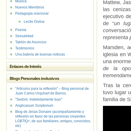
Música
Mattew, Jas
Nuevos Miembros
las ceniza
Pedagogía oracional
ejecutivo d
Lectio Divina
de “
un lug
conversació
Poesía
Sexualidad
representa 
Tablón de Anuncios
Marsden, a
Testimonios
iglesia en 
Una batería de buenas noticias
una enorme c
Enlaces de Interés
de la opo
tremendamen
Blogs Personales inclusivos
Tras la cer
"Artículos para la reflexión" – Blog personal de
tuvo lugar u
Juan Carlos Urquhart de Barros.
familia de 
"Sedom. Indebidamente tuyo"
Anglicanum Scriptorium
Blog de Jesús Donaire (acompañamiento y
reflexión en favor de las personas creyentes
LGBTIQ+, de sus familiares, amigos, conocidos,
etc)