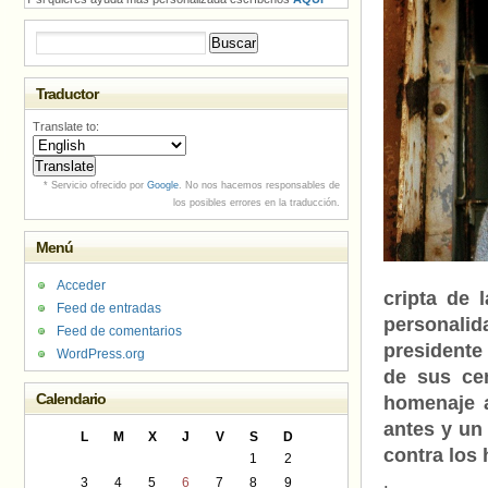
Buscar:
Traductor
Translate to:
* Servicio ofrecido por
Google
. No nos hacemos responsables de
los posibles errores en la traducción.
Menú
Acceder
cripta de 
Feed de entradas
personalid
Feed de comentarios
presidente
WordPress.org
de sus ce
Calendario
homenaje 
antes y un
L
M
X
J
V
S
D
contra los
1
2
3
4
5
6
7
8
9