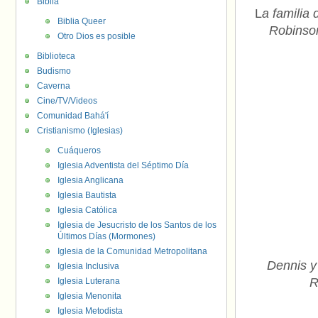
Biblia
L
a familia
Biblia Queer
Robinson
Otro Dios es posible
Biblioteca
Budismo
Caverna
Cine/TV/Videos
Comunidad Bahá'í
Cristianismo (Iglesias)
Cuáqueros
Iglesia Adventista del Séptimo Día
Iglesia Anglicana
Iglesia Bautista
Iglesia Católica
Iglesia de Jesucristo de los Santos de los
Últimos Días (Mormones)
Iglesia de la Comunidad Metropolitana
Dennis y
Iglesia Inclusiva
R
Iglesia Luterana
Iglesia Menonita
Iglesia Metodista