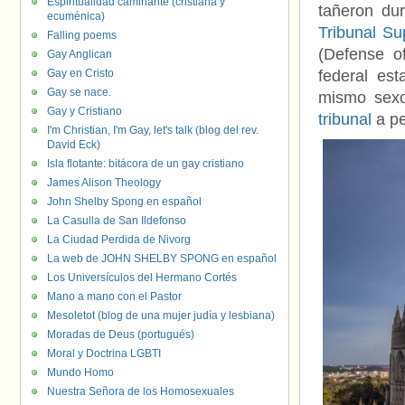
Espiritualidad caminante (cristiana y
tañeron dur
ecuménica)
Tribunal S
Falling poems
(Defense of
Gay Anglican
Gay en Cristo
federal es
Gay se nace.
mismo sexo
Gay y Cristiano
tribunal
a pe
I'm Christian, I'm Gay, let's talk (blog del rev.
David Eck)
Isla flotante: bitácora de un gay cristiano
James Alison Theology
John Shelby Spong en español
La Casulla de San Ildefonso
La Ciudad Perdida de Nivorg
La web de JOHN SHELBY SPONG en español
Los Universículos del Hermano Cortés
Mano a mano con el Pastor
Mesoletot (blog de una mujer judía y lesbiana)
Moradas de Deus (portugués)
Moral y Doctrina LGBTI
Mundo Homo
Nuestra Señora de los Homosexuales