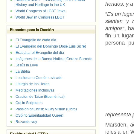
Rainbow Jews – Celebrating LGTB Jewish
heridos, y 
History and Heritage in the UK
World Congress of LGBT Jews
“
Es un luga
World Jewish Congress LBGT
sienten y 
amigos
“, h
Espacios para la Oración
fin un luga
El Evangelio de cada día
persona pu
El Evangelio del Domingo (José Luis Sicre)
Escuchar el Evangelio del día
Imágenes de la Buena Noticia, Cerezo Barredo
Jesús in Love
La Biblia
Leccionario Común revisado
Liturgia de las Horas
Meditaciones Inclusivas
Oración de Taizé (Ecuménica)
Out In Scriptures
Passion of Christ: A Gay Vision (Libro)
representa 
QSpirit (Espiritualidad Queer)
Rezando voy
Marsden, a
iglesia en 