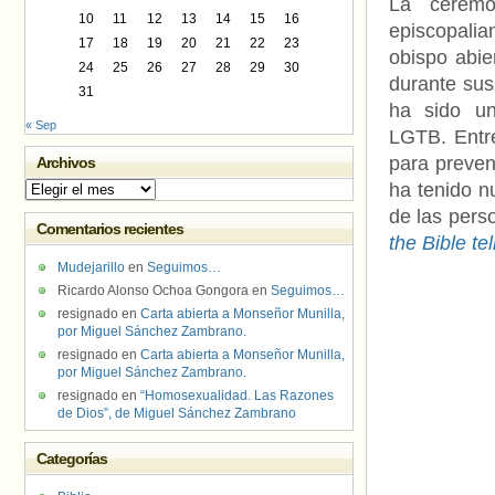
La ceremo
10
11
12
13
14
15
16
episcopalia
17
18
19
20
21
22
23
obispo abie
24
25
26
27
28
29
30
durante su
31
ha sido un
« Sep
LGTB. Entr
para preven
Archivos
ha tenido n
Archivos
de las pers
Comentarios recientes
the Bible te
Mudejarillo
en
Seguimos…
Ricardo Alonso Ochoa Gongora
en
Seguimos…
resignado
en
Carta abierta a Monseñor Munilla,
por Miguel Sánchez Zambrano.
resignado
en
Carta abierta a Monseñor Munilla,
por Miguel Sánchez Zambrano.
resignado
en
“Homosexualidad. Las Razones
de Dios”, de Miguel Sánchez Zambrano
Categorías