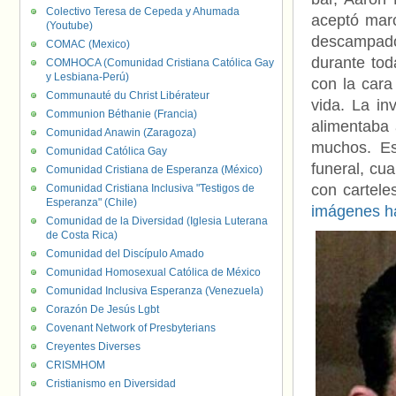
Colectivo Teresa de Cepeda y Ahumada
aceptó marc
(Youtube)
descampado.
COMAC (Mexico)
durante tod
COMHOCA (Comunidad Cristiana Católica Gay
y Lesbiana-Perú)
con la car
Communauté du Christ Libérateur
vida. La in
Communion Béthanie (Francia)
alimentaba 
Comunidad Anawin (Zaragoza)
muchos. Es
Comunidad Católica Gay
funeral, cu
Comunidad Cristiana de Esperanza (México)
con cartele
Comunidad Cristiana Inclusiva "Testigos de
Esperanza" (Chile)
imágenes ha
Comunidad de la Diversidad (Iglesia Luterana
de Costa Rica)
Comunidad del Discípulo Amado
Comunidad Homosexual Católica de México
Comunidad Inclusiva Esperanza (Venezuela)
Corazón De Jesús Lgbt
Covenant Network of Presbyterians
Creyentes Diverses
CRISMHOM
Cristianismo en Diversidad