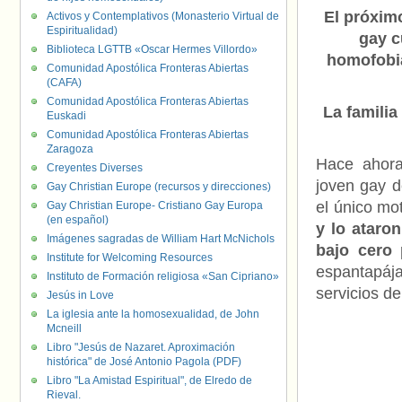
El próxim
Activos y Contemplativos (Monasterio Virtual de
Espiritualidad)
gay c
Biblioteca LGTTB «Oscar Hermes Villordo»
homofobia
Comunidad Apostólica Fronteras Abiertas
(CAFA)
Comunidad Apostólica Fronteras Abiertas
La familia
Euskadi
Comunidad Apostólica Fronteras Abiertas
Zaragoza
Hace ahor
Creyentes Diverses
joven gay d
Gay Christian Europe (recursos y direcciones)
el único mo
Gay Christian Europe- Cristiano Gay Europa
(en español)
y lo ataro
Imágenes sagradas de William Hart McNichols
bajo cero
Institute for Welcoming Resources
espantapáj
Instituto de Formación religiosa «San Cipriano»
servicios d
Jesús in Love
La iglesia ante la homosexualidad, de John
Mcneill
Libro "Jesús de Nazaret. Aproximación
histórica" de José Antonio Pagola (PDF)
Libro "La Amistad Espiritual", de Elredo de
Rieval.