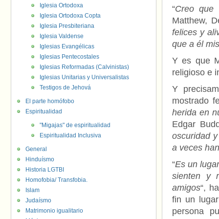
Iglesia Ortodoxa
“
Creo que 
Iglesia Ortodoxa Copta
Matthew, D
Iglesia Presbiteriana
felices y a
Iglesia Valdense
que a él mi
Iglesias Evangélicas
Iglesias Pentecostales
Y es que M
Iglesias Reformadas (Calvinistas)
religioso e 
Iglesias Unitarias y Universalistas
Testigos de Jehová
Y precisam
mostrado fe
El parte homófobo
herida en n
Espiritualidad
Edgar Budd
"Migajas" de espiritualidad
oscuridad y
Espiritualidad Inclusiva
a veces han
General
Hinduísmo
“
Es un luga
Historia LGTBI
sienten y 
Homofobia/ Transfobia.
amigos
“, h
Islam
fin un luga
Judaísmo
persona pu
Matrimonio igualitario