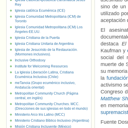
Iglesia Católica Apostólica Carismática Jesús
Rey
sino de un
Iglesia católica Ecuménica (ICE)
utilizado po
Iglesia Comunidad Metropolitana (ICM) de
aceptación 
Toronto
Iglesia Comunidad Metropolitana (ICM) Los
El asesin
Ángeles-EE.UU.
documentale
Iglesia Cristiana de la Puerta
destaca
El
Iglesia Cristiana Unitaria de Argentina
Iglesia de Jesucristo de la Restauración.
Kaufman y
(Mormones inclusivos).
social de
Inclusive Orthodoxy
muerte de 
Institute for Welcoming Resources
su memoria 
La Iglesia Liberación Latina, Cristiana
Ecuménica Inclusiva (Chile)
la
fundació
meTanoia (Grupo ecuménico inclusivo,
activismo s
Andalucía oriental)
Congreso de
Metropolitan Community Church (Página
Matthew She
central, en inglés)
Metropolitan Community Churches. MCC.
en memoria
(Direcciones de sus iglesias en todo el mundo)
supremacist
Ministerio Arco Iris Latino (MCC)
Ministerio Cristiano Bíblico Inclusivo (Argentina)
Fuente Dos
Misión Cristiana Incluyente (México)