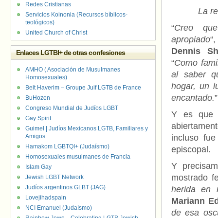
Redes Cristianas
La r
Servicios Koinonia (Recursos bíblicos-
teológicos)
“
Creo que
United Church of Christ
apropiado
“
Dennis Sh
Enlaces LGTBI+ de otras confesiones
“
Como famil
AMHO ( Asociación de Musulmanes
al saber q
Homosexuales)
hogar, un l
Beit Haverim – Groupe Juif LGTB de France
encantado.
”
BuHozen
Congreso Mundial de Judíos LGBT
Y es que 
Gay Spirit
abiertament
Guimel | Judíos Mexicanos LGTB, Familiares y
Amigos
incluso fu
Hamakom LGBTQI+ (Judaísmo)
episcopal.
Homosexuales musulmanes de Francia
Y precisam
Islam Gay
mostrado fe
Jewish LGBT Network
Judíos argentinos GLBT (JAG)
herida en 
Lovejihadspain
Mariann E
NCI Emanuel (Judaísmo)
de esa osc