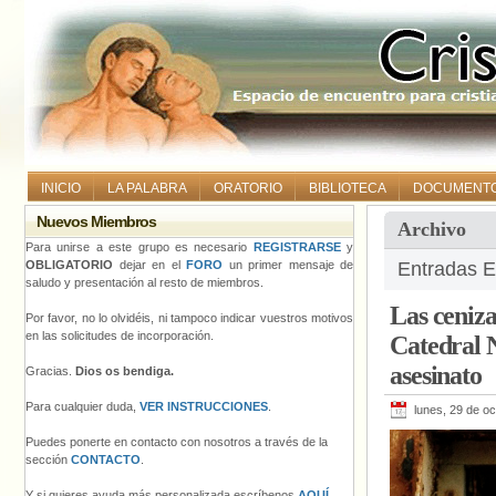
INICIO
LA PALABRA
ORATORIO
BIBLIOTECA
DOCUMENT
Nuevos Miembros
Archivo
Para unirse a este grupo es necesario
REGISTRARSE
y
OBLIGATORIO
dejar en el
FORO
un primer mensaje de
Entradas E
saludo y presentación al resto de miembros.
Las ceniza
Por favor, no lo olvidéis, ni tampoco indicar vuestros motivos
en las solicitudes de incorporación.
Catedral N
asesinato
Gracias.
Dios os bendiga.
Para cualquier duda,
VER INSTRUCCIONES
.
lunes, 29 de o
Puedes ponerte en contacto con nosotros a través de la
sección
CONTACTO
.
Y si quieres ayuda más personalizada escríbenos
AQUÍ