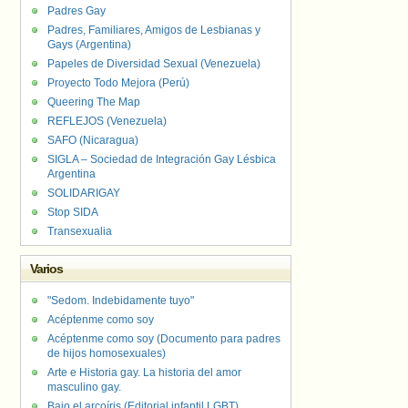
Padres Gay
Padres, Familiares, Amigos de Lesbianas y
Gays (Argentina)
Papeles de Diversidad Sexual (Venezuela)
Proyecto Todo Mejora (Perú)
Queering The Map
REFLEJOS (Venezuela)
SAFO (Nicaragua)
SIGLA – Sociedad de Integración Gay Lésbica
Argentina
SOLIDARIGAY
Stop SIDA
Transexualia
Varios
"Sedom. Indebidamente tuyo"
Acéptenme como soy
Acéptenme como soy (Documento para padres
de hijos homosexuales)
Arte e Historia gay. La historia del amor
masculino gay.
Bajo el arcoíris (Editorial infantil LGBT).