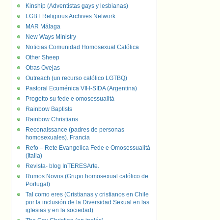
Kinship (Adventistas gays y lesbianas)
LGBT Religious Archives Network
MAR Málaga
New Ways Ministry
Noticias Comunidad Homosexual Católica
Other Sheep
Otras Ovejas
Outreach (un recurso católico LGTBQ)
Pastoral Ecuménica VIH-SIDA (Argentina)
Progetto su fede e omosessualità
Rainbow Baptists
Rainbow Christians
Reconaissance (padres de personas
homosexuales). Francia
Refo – Rete Evangelica Fede e Omosessualità
(Italia)
Revista- blog InTERESArte.
Rumos Novos (Grupo homosexual católico de
Portugal)
Tal como eres (Cristianas y cristianos en Chile
por la inclusión de la Diversidad Sexual en las
iglesias y en la sociedad)