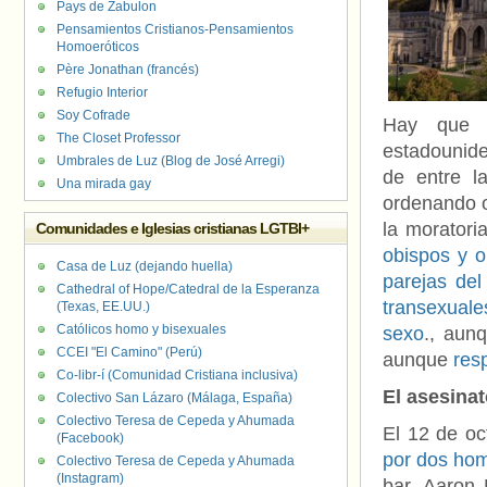
Pays de Zabulon
Pensamientos Cristianos-Pensamientos
Homoeróticos
Père Jonathan (francés)
Refugio Interior
Soy Cofrade
Hay que t
The Closet Professor
estadounide
Umbrales de Luz (Blog de José Arregi)
de entre l
Una mirada gay
ordenando 
la moratori
Comunidades e Iglesias cristianas LGTBI+
obispos y 
Casa de Luz (dejando huella)
parejas de
Cathedral of Hope/Catedral de la Esperanza
transexuale
(Texas, EE.UU.)
Católicos homo y bisexuales
sexo
., aun
CCEI "El Camino" (Perú)
aunque
res
Co-libr-í (Comunidad Cristiana inclusiva)
El asesina
Colectivo San Lázaro (Málaga, España)
Colectivo Teresa de Cepeda y Ahumada
El 12 de o
(Facebook)
por dos ho
Colectivo Teresa de Cepeda y Ahumada
(Instagram)
bar, Aaron