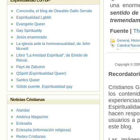
Espiritualidad LGTBI+
una enorme 
Concordia, el blog de Oswaldo Gallo Serrato
sentido de 
Espiritualidad Lgbtih
tremendame
Evangelio Queer.
Fuente |
Th
Gay Spirituality
Jesús enamorado
General
,
Histo
La iglesia ante la homosexualidad, de John
Catedral Nacio
Mcneill
Episcopal
,
Igle
Libro "La Amistad Espiritual", de Elredo de
Foundation
,
Wy
Rieval.
Copyright © 200
Pays de Zabulon
Recordator
QSpirit (Espiritualidad Queer)
Santos Queer
Cristianos G
Sólido puente. Espiritualidad gay
los contenid
Noticias Cristianas
experienci
Espiritualid
Alandar
hacen respo
América Magazine
usuarios a p
Eclesalia
este blog.
Eclesalia (información religiosa)
Redes Cristianas
Las imágene