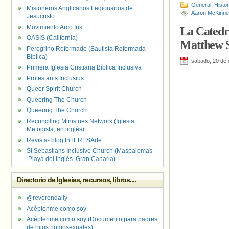
General
,
Histo
Misioneros Anglicanos Legionarios de
Aaron McKinne
Jesucristo
Westboro
,
Igle
Movimiento Arco Iris
La Catedra
Shepard
,
Matt
OASIS (California)
Washington
,
Wa
Matthew 
Peregrino Reformado (Bautista Reformada
Bíblica)
sábado, 20 de 
Primera Iglesia Cristiana Bíblica Inclusiva
Protestants Inclusius
Queer Spirit Church
Queering The Church
Queering The Church
Reconciling Ministries Network (Iglesia
Metodista, en inglés)
Revista- blog InTERESArte.
St Sebastians Inclusive Church (Maspalomas
.Playa del Inglés. Gran Canaria)
Directorio de Iglesias, recursos, libros....
@reverendally
Acéptenme como soy
Acéptenme como soy (Documento para padres
de hijos homosexuales)