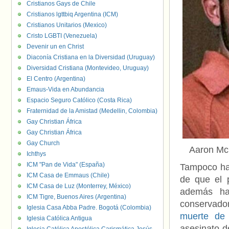
Cristianos Gays de Chile
Cristianos lgttbiq Argentina (ICM)
Cristianos Unitarios (Mexico)
Cristo LGBTI (Venezuela)
Devenir un en Christ
Diaconía Cristiana en la Diversidad (Uruguay)
Diversidad Cristiana (Montevideo, Uruguay)
El Centro (Argentina)
Emaus-Vida en Abundancia
Espacio Seguro Católico (Costa Rica)
Fraternidad de la Amistad (Medellin, Colombia)
Gay Christian África
Gay Christian África
Gay Church
Aaron Mc
Ichthys
ICM "Pan de Vida" (España)
Tampoco ha
ICM Casa de Emmaus (Chile)
de que el 
ICM Casa de Luz (Monterrey, México)
además ha
ICM Tigre, Buenos Aires (Argentina)
conservador
Iglesia Casa Abba Padre. Bogotá (Colombia)
muerte de
Iglesia Católica Antigua
asesinato d