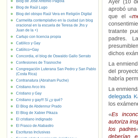
Ayer (10 d
Blog de José Antonio Pagola
Blog de Raúl Lugo
aprobó un
Blog del obispo Raúl Vera en Religión Digital
que el «
mé
Carmelita contemplativo en la ciudad (un blog
consentimie
oracional en la escuela de Teresa de Jhs y
Juan de la +)
tratante pu
Cartujo con licencia propia
padres. L
Católico y Gay
presumible
Católico+Gay
dichos exá
Concordia, el blog de Oswaldo Gallo Serrato
Confesiones de Trasnoche
La enmienda
Congregación Luterana San Pedro y San Pablo
del proyect
(Costa Rica)
habría perm
Contranatura (Abraham Puche)
Cristiano Arco Iris
La enmienda
Cristiano y Gay
delegada K
Cristiano y gay!!! Sí ¿y qué?
los exámene
El Blog de Abdennur Prado
El Blog de Xabier Pikaza
«
Es inconc
El cristiano indignado
autoriza in
El Frasco de Alabastro
los padres
Escrituras Inclusivas
deberían e