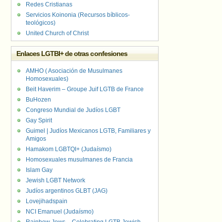
Redes Cristianas
Servicios Koinonia (Recursos bíblicos-
teológicos)
United Church of Christ
Enlaces LGTBI+ de otras confesiones
AMHO ( Asociación de Musulmanes
Homosexuales)
Beit Haverim – Groupe Juif LGTB de France
BuHozen
Congreso Mundial de Judíos LGBT
Gay Spirit
Guimel | Judíos Mexicanos LGTB, Familiares y
Amigos
Hamakom LGBTQI+ (Judaísmo)
Homosexuales musulmanes de Francia
Islam Gay
Jewish LGBT Network
Judíos argentinos GLBT (JAG)
Lovejihadspain
NCI Emanuel (Judaísmo)