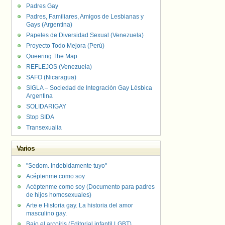
Padres Gay
Padres, Familiares, Amigos de Lesbianas y
Gays (Argentina)
Papeles de Diversidad Sexual (Venezuela)
Proyecto Todo Mejora (Perú)
Queering The Map
REFLEJOS (Venezuela)
SAFO (Nicaragua)
SIGLA – Sociedad de Integración Gay Lésbica
Argentina
SOLIDARIGAY
Stop SIDA
Transexualia
Varios
"Sedom. Indebidamente tuyo"
Acéptenme como soy
Acéptenme como soy (Documento para padres
de hijos homosexuales)
Arte e Historia gay. La historia del amor
masculino gay.
Bajo el arcoíris (Editorial infantil LGBT).