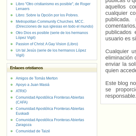
públicas o 
Libro "Otro cristianismo es posible", de Roger
aquellos c
Lenaers
cualquier c
Libro: Sobre la Opción por los Pobres.
publicada.
Metropolitan Community Churches. MCC.
comentarios,
(Direcciones de sus iglesias en todo el mundo)
publicados 
Otro Dios es posible (serie de los hermanos
López Vigil)
usuario es s
Passion of Christ: A Gay Vision (Libro)
Un tal Jesús (serie de los hermanos López
Cualquier us
Vigil)
eliminación 
enviar la so
Enlaces cristianos
quien accede
Amigos de Tomás Merton
Este blog no
Apoyo a Juan Masiá
se proporc
ATRIO
responsable
Comunidad Apostólica Fronteras Abiertas
(CAFA)
Comunidad Apostólica Fronteras Abiertas
Euskadi
Comunidad Apostólica Fronteras Abiertas
Zaragoza
Comunidad de Taizé