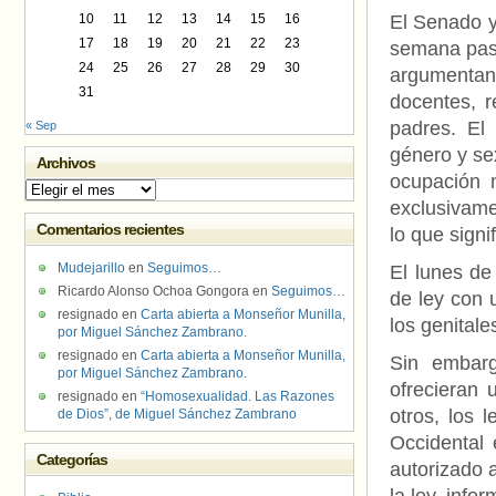
10
11
12
13
14
15
16
El Senado y
17
18
19
20
21
22
23
semana pasa
24
25
26
27
28
29
30
argumentan
31
docentes, 
padres. El
« Sep
género y se
Archivos
ocupación 
Archivos
exclusivame
Comentarios recientes
lo que signi
Mudejarillo
en
Seguimos…
El lunes de
Ricardo Alonso Ochoa Gongora
en
Seguimos…
de ley con 
resignado
en
Carta abierta a Monseñor Munilla,
los genitale
por Miguel Sánchez Zambrano.
resignado
en
Carta abierta a Monseñor Munilla,
Sin embarg
por Miguel Sánchez Zambrano.
ofrecieran 
resignado
en
“Homosexualidad. Las Razones
otros, los 
de Dios”, de Miguel Sánchez Zambrano
Occidental 
Categorías
autorizado a