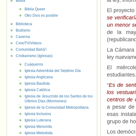
la ley, info
Biblia
Biblia Queer
El proyecto
Otro Dios es posible
se verifica
Biblioteca
un menor se
Budismo
de la mayo
Caverna
(republicano
Cine/TV/Videos
La Cámara 
Comunidad Bahá'í
Cristianismo (Iglesias)
ley nuevame
Cuáqueros
El miércol
Iglesia Adventista del Séptimo Día
estudiantes
Iglesia Anglicana
Iglesia Bautista
“
Es de sent
Iglesia Católica
los vestuar
Iglesia de Jesucristo de los Santos de los
centros de 
Últimos Días (Mormones)
a pesar de 
Iglesia de la Comunidad Metropolitana
esas instal
Iglesia Inclusiva
Iglesia Luterana
grupo de ho
Iglesia Menonita
Los demócrat
Iglesia Metodista