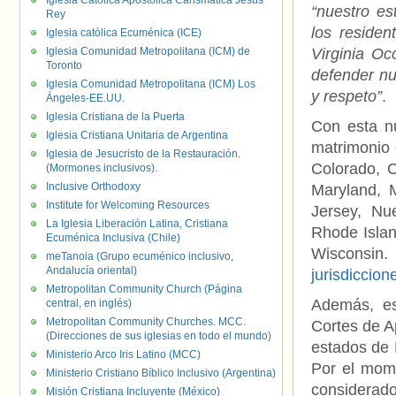
Iglesia Católica Apostólica Carismática Jesús
“nuestro es
Rey
los residen
Iglesia católica Ecuménica (ICE)
Iglesia Comunidad Metropolitana (ICM) de
Virginia Oc
Toronto
defender nu
Iglesia Comunidad Metropolitana (ICM) Los
y respeto”
.
Ángeles-EE.UU.
Iglesia Cristiana de la Puerta
Con esta nu
Iglesia Cristiana Unitaria de Argentina
matrimonio 
Iglesia de Jesucristo de la Restauración.
Colorado, C
(Mormones inclusivos).
Inclusive Orthodoxy
Maryland, 
Institute for Welcoming Resources
Jersey, Nu
La Iglesia Liberación Latina, Cristiana
Rhode Islan
Ecuménica Inclusiva (Chile)
Wisconsin.
meTanoia (Grupo ecuménico inclusivo,
Andalucía oriental)
jurisdiccion
Metropolitan Community Church (Página
Además, es
central, en inglés)
Metropolitan Community Churches. MCC.
Cortes de Ap
(Direcciones de sus iglesias en todo el mundo)
estados de
Ministerio Arco Iris Latino (MCC)
Por el mome
Ministerio Cristiano Bíblico Inclusivo (Argentina)
considerado 
Misión Cristiana Incluyente (México)