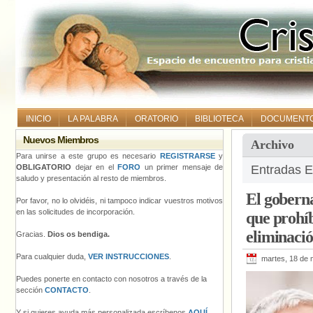
INICIO
LA PALABRA
ORATORIO
BIBLIOTECA
DOCUMENT
Nuevos Miembros
Archivo
Para unirse a este grupo es necesario
REGISTRARSE
y
OBLIGATORIO
dejar en el
FORO
un primer mensaje de
Entradas Et
saludo y presentación al resto de miembros.
El goberna
Por favor, no lo olvidéis, ni tampoco indicar vuestros motivos
en las solicitudes de incorporación.
que prohíb
eliminació
Gracias.
Dios os bendiga.
Para cualquier duda,
VER INSTRUCCIONES
.
martes, 18 de
Puedes ponerte en contacto con nosotros a través de la
sección
CONTACTO
.
Y si quieres ayuda más personalizada escríbenos
AQUÍ