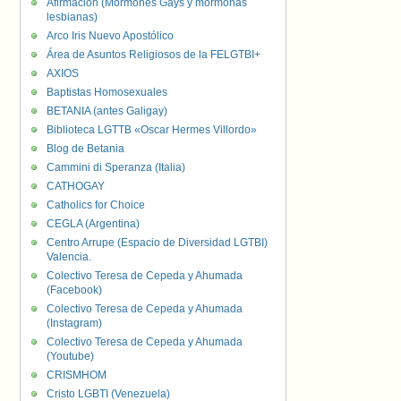
Afirmación (Mormones Gays y mormonas
lesbianas)
Arco Iris Nuevo Apostólico
Área de Asuntos Religiosos de la FELGTBI+
AXIOS
Baptistas Homosexuales
BETANIA (antes Galigay)
Biblioteca LGTTB «Oscar Hermes Villordo»
Blog de Betania
Cammini di Speranza (Italia)
CATHOGAY
Catholics for Choice
CEGLA (Argentina)
Centro Arrupe (Espacio de Diversidad LGTBI)
Valencia.
Colectivo Teresa de Cepeda y Ahumada
(Facebook)
Colectivo Teresa de Cepeda y Ahumada
(Instagram)
Colectivo Teresa de Cepeda y Ahumada
(Youtube)
CRISMHOM
Cristo LGBTI (Venezuela)