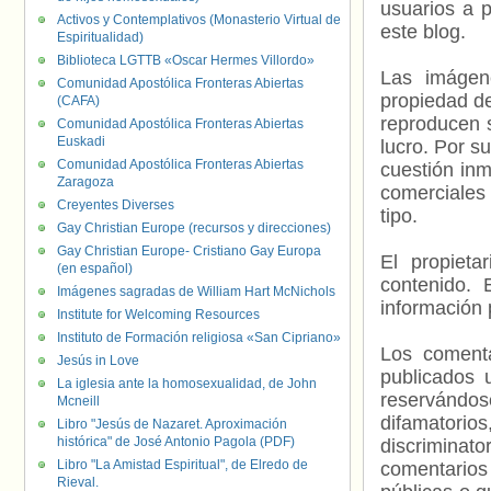
usuarios a p
Activos y Contemplativos (Monasterio Virtual de
este blog.
Espiritualidad)
Biblioteca LGTTB «Oscar Hermes Villordo»
Las imágene
Comunidad Apostólica Fronteras Abiertas
propiedad de
(CAFA)
reproducen s
Comunidad Apostólica Fronteras Abiertas
Euskadi
lucro. Por s
Comunidad Apostólica Fronteras Abiertas
cuestión inm
Zaragoza
comerciales 
Creyentes Diverses
tipo.
Gay Christian Europe (recursos y direcciones)
Gay Christian Europe- Cristiano Gay Europa
El propieta
(en español)
contenido. 
Imágenes sagradas de William Hart McNichols
información 
Institute for Welcoming Resources
Instituto de Formación religiosa «San Cipriano»
Los comenta
Jesús in Love
publicados 
La iglesia ante la homosexualidad, de John
reservándos
Mcneill
difamatorio
Libro "Jesús de Nazaret. Aproximación
histórica" de José Antonio Pagola (PDF)
discriminat
Libro "La Amistad Espiritual", de Elredo de
comentarios
Rieval.