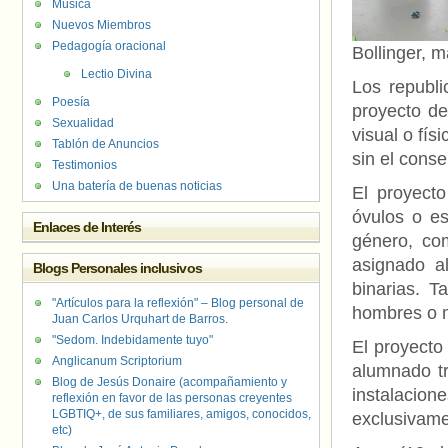
Música
Nuevos Miembros
Pedagogía oracional
Bollinger, 
Lectio Divina
Los republi
Poesía
proyecto de
Sexualidad
visual o fís
Tablón de Anuncios
sin el conse
Testimonios
Una batería de buenas noticias
El proyecto
óvulos o e
Enlaces de Interés
género, com
asignado a
Blogs Personales inclusivos
binarias. T
"Artículos para la reflexión" – Blog personal de
hombres o m
Juan Carlos Urquhart de Barros.
"Sedom. Indebidamente tuyo"
El proyecto 
Anglicanum Scriptorium
alumnado tr
Blog de Jesús Donaire (acompañamiento y
instalacion
reflexión en favor de las personas creyentes
LGBTIQ+, de sus familiares, amigos, conocidos,
exclusivame
etc)