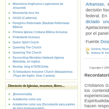
Arkansas
, 
Misioneros Anglicanos Legionarios de
Jesucristo
decisión fav
Movimiento Arco Iris
federal. En
OASIS (California)
dictado un
Peregrino Reformado (Bautista Reformada
Apelaciones
Bíblica)
Primera Iglesia Cristiana Bíblica Inclusiva
por el pane
Protestants Inclusius
Fuente
Dos
Queer Spirit Church
Queering The Church
General
,
Histo
Queering The Church
Anthony M. Ke
Matrimonio
,
Pat
Reconciling Ministries Network (Iglesia
Metodista, en inglés)
Revista- blog InTERESArte.
Copyright © 200
St Sebastians Inclusive Church (Maspalomas
Recordator
.Playa del Inglés. Gran Canaria)
Cristianos G
Directorio de Iglesias, recursos, libros....
los contenid
@reverendally
experienci
Acéptenme como soy
Espiritualid
Acéptenme como soy (Documento para padres
hacen respo
de hijos homosexuales)