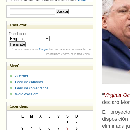
Buscar:
Traductor
Translate to:
* Servicio ofrecido por
Google
. No nos hacemos responsables de
los posibles errores en la traducción.
Menú
Acceder
Feed de entradas
Feed de comentarios
WordPress.org
“
Virginia Oc
declaró Morr
Calendario
El proyect
L
M
X
J
V
S
D
disposició
1
2
eliminada ju
3
4
5
6
7
8
9