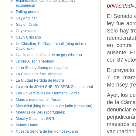
Espiritualidad caminante (cristiana y
privacidad
«
ecuménica)
Falling poems
El Senado e
Gay Anglican
ley fue apr
Gay en Cristo
Solo hay tr
Gay se nace.
(demócrata)
Gay y Cristiano
I'm Christian, I'm Gay, let's talk (blog del rev.
en contra 
David Eck)
ausente. E
Isla flotante: bitácora de un gay cristiano
con 87 votos
James Alison Theology
John Shelby Spong en español
El proyecto
La Casulla de San Ildefonso
7 de marzo
La Ciudad Perdida de Nivorg
Morrisey (re
La web de JOHN SHELBY SPONG en español
Los Universículos del Hermano Cortés
Ayer, los d
Mano a mano con el Pastor
de la Cámar
Mesoletot (blog de una mujer judía y lesbiana)
denunciar e
Moradas de Deus (portugués)
perjudicará
Moral y Doctrina LGBTI
maestros ap
Mundo Homo
vacunación 
Nuestra Señora de los Homosexuales