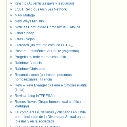
Kinship (Adventistas gays y lesbianas)
LGBT Religious Archives Network
MAR Málaga
New Ways Ministry
Noticias Comunidad Homosexual Católica
Other Sheep
Otras Ovejas
Outreach (un recurso católico LGTBQ)
Pastoral Ecuménica VIH-SIDA (Argentina)
Progetto su fede e omosessualità
Rainbow Baptists
Rainbow Christians
Reconaissance (padres de personas
homosexuales). Francia
Refo – Rete Evangelica Fede e Omosessualità
(Italia)
Revista- blog InTERESArte.
Rumos Novos (Grupo homosexual católico de
Portugal)
Tal como eres (Cristianas y cristianos en Chile
por la inclusión de la Diversidad Sexual en las
iglesias y en la sociedad)