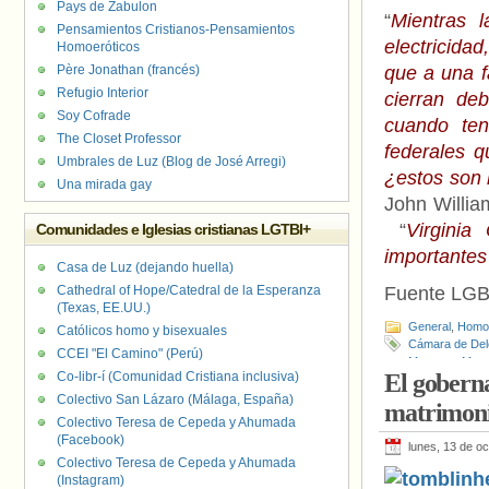
Pays de Zabulon
“
Mientras 
Pensamientos Cristianos-Pensamientos
electricida
Homoeróticos
Père Jonathan (francés)
que a una f
Refugio Interior
cierran de
Soy Cofrade
cuando te
The Closet Professor
federales q
Umbrales de Luz (Blog de José Arregi)
¿estos son 
Una mirada gay
John Willia
“
Virginia
Comunidades e Iglesias cristianas LGTBI+
importantes
Casa de Luz (dejando huella)
Cathedral of Hope/Catedral de la Esperanza
Fuente LG
(Texas, EE.UU.)
General
,
Homof
Católicos homo y bisexuales
Cámara de De
CCEI "El Camino" (Perú)
Menores
,
Meno
Co-libr-í (Comunidad Cristiana inclusiva)
El goberna
Martin
,
Patrick
Colectivo San Lázaro (Málaga, España)
matrimoni
Colectivo Teresa de Cepeda y Ahumada
(Facebook)
lunes, 13 de o
Colectivo Teresa de Cepeda y Ahumada
(Instagram)