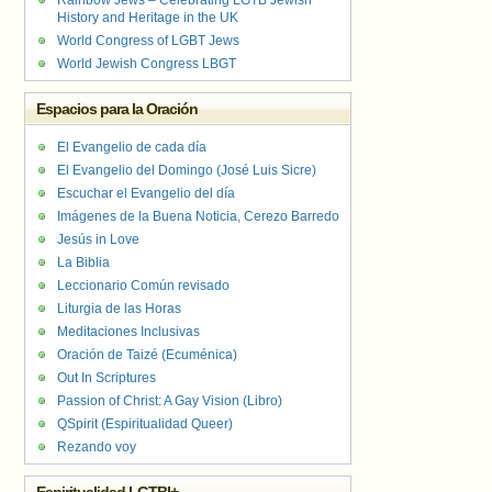
Rainbow Jews – Celebrating LGTB Jewish
History and Heritage in the UK
World Congress of LGBT Jews
World Jewish Congress LBGT
Espacios para la Oración
El Evangelio de cada día
El Evangelio del Domingo (José Luis Sicre)
Escuchar el Evangelio del día
Imágenes de la Buena Noticia, Cerezo Barredo
Jesús in Love
La Biblia
Leccionario Común revisado
Liturgia de las Horas
Meditaciones Inclusivas
Oración de Taizé (Ecuménica)
Out In Scriptures
Passion of Christ: A Gay Vision (Libro)
QSpirit (Espiritualidad Queer)
Rezando voy