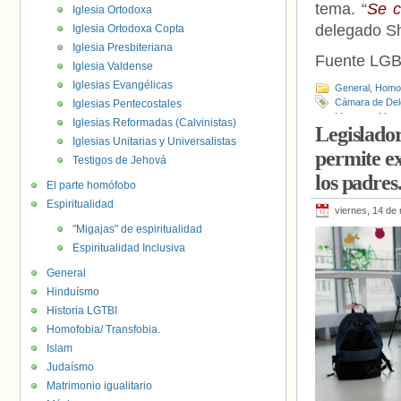
tema. “
Se c
Iglesia Ortodoxa
delegado Sh
Iglesia Ortodoxa Copta
Iglesia Presbiteriana
Fuente LG
Iglesia Valdense
Iglesias Evangélicas
General
,
Homof
Cámara de De
Iglesias Pentecostales
Menores
,
Meno
Iglesias Reformadas (Calvinistas)
Legislador
Martin
,
Patrick
Iglesias Unitarias y Universalistas
permite ex
Testigos de Jehová
los padres
El parte homófobo
Espiritualidad
viernes, 14 de
"Migajas" de espiritualidad
Espiritualidad Inclusiva
General
Hinduísmo
Historia LGTBI
Homofobia/ Transfobia.
Islam
Judaísmo
Matrimonio igualitario