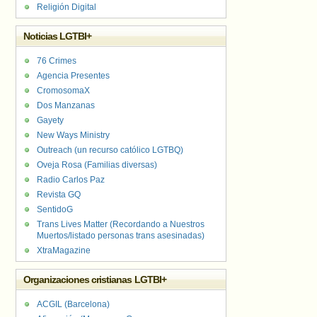
Religión Digital
Noticias LGTBI+
76 Crimes
Agencia Presentes
CromosomaX
Dos Manzanas
Gayety
New Ways Ministry
Outreach (un recurso católico LGTBQ)
Oveja Rosa (Familias diversas)
Radio Carlos Paz
Revista GQ
SentidoG
Trans Lives Matter (Recordando a Nuestros
Muertos/listado personas trans asesinadas)
XtraMagazine
Organizaciones cristianas LGTBI+
ACGIL (Barcelona)