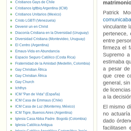
matrimonio 
Cristianos Gays de Chile
Cristianos lgttbiq Argentina (ICM)
Patrick Mo
Cristianos Unitarios (Mexico)
comunicaba
Cristo LGBTI (Venezuela)
vinculante l
Devenir un en Christ
Diaconía Cristiana en la Diversidad (Uruguay)
pertenece, 
Diversidad Cristiana (Montevideo, Uruguay)
entre pers
El Centro (Argentina)
firmeza el 
Emaus-Vida en Abundancia
Supremo a a
Espacio Seguro Católico (Costa Rica)
estimaba que
Fraternidad de la Amistad (Medellin, Colombia)
a pesar de
Gay Christian África
que cree co
Gay Christian África
Gay Church
general, si
Ichthys
de licencia
ICM "Pan de Vida" (España)
a la decisió
ICM Casa de Emmaus (Chile)
El mismo dí
ICM Casa de Luz (Monterrey, México)
ICM Tigre, Buenos Aires (Argentina)
no actuaría
Iglesia Casa Abba Padre. Bogotá (Colombia)
dado órdene
Iglesia Católica Antigua
facilitasen