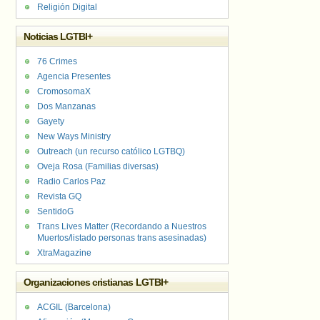
Religión Digital
Noticias LGTBI+
76 Crimes
Agencia Presentes
CromosomaX
Dos Manzanas
Gayety
New Ways Ministry
Outreach (un recurso católico LGTBQ)
Oveja Rosa (Familias diversas)
Radio Carlos Paz
Revista GQ
SentidoG
Trans Lives Matter (Recordando a Nuestros
Muertos/listado personas trans asesinadas)
XtraMagazine
Organizaciones cristianas LGTBI+
ACGIL (Barcelona)