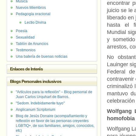
Música
encontrar p
Nuevos Miembros
juicio se l
Pedagogía oracional
liberado en
Lectio Divina
hasta el 
Poesía
Mundial sig
Sexualidad
y sometido
Tablón de Anuncios
arrestos, c
Testimonios
No obstant
Una batería de buenas noticias
Lauinger si
Enlaces de Interés
Federal d
contravenir
Blogs Personales inclusivos
criminalizó
"Artículos para la reflexión" – Blog personal de
mantuvo du
Juan Carlos Urquhart de Barros.
celebración 
"Sedom. Indebidamente tuyo"
Anglicanum Scriptorium
Wolfgang L
Blog de Jesús Donaire (acompañamiento y
homofobia
reflexión en favor de las personas creyentes
LGBTIQ+, de sus familiares, amigos, conocidos,
Wolfgang La
etc)