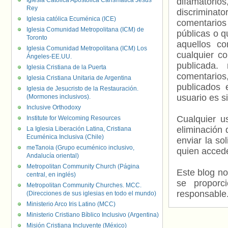
Iglesia Católica Apostólica Carismática Jesús
difamatorio
Rey
discriminat
Iglesia católica Ecuménica (ICE)
comentarios
Iglesia Comunidad Metropolitana (ICM) de
públicas o 
Toronto
aquellos c
Iglesia Comunidad Metropolitana (ICM) Los
cualquier c
Ángeles-EE.UU.
publicada.
Iglesia Cristiana de la Puerta
comentarios,
Iglesia Cristiana Unitaria de Argentina
publicados 
Iglesia de Jesucristo de la Restauración.
usuario es s
(Mormones inclusivos).
Inclusive Orthodoxy
Cualquier us
Institute for Welcoming Resources
eliminación 
La Iglesia Liberación Latina, Cristiana
Ecuménica Inclusiva (Chile)
enviar la so
meTanoia (Grupo ecuménico inclusivo,
quien accede
Andalucía oriental)
Metropolitan Community Church (Página
Este blog no
central, en inglés)
se proporc
Metropolitan Community Churches. MCC.
responsable
(Direcciones de sus iglesias en todo el mundo)
Ministerio Arco Iris Latino (MCC)
Ministerio Cristiano Bíblico Inclusivo (Argentina)
Misión Cristiana Incluyente (México)