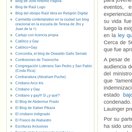
para jóvene
Blog de José Antonio Pagola
eventos, 
Blog de Raúl Lugo
Blog del obispo Raúl Vera en Religión Digital
experiencia
Carmelita contemplativo en la ciudad (un blog
su vida fue
oracional en la escuela de Teresa de Jhs y
luego la exi
Juan de la +)
en la
ley q
Cartujo con licencia propia
Católico y Gay
Cerca de 50
Católico+Gay
que fue apro
Concordia, el blog de Oswaldo Gallo Serrato
A pesar de 
Confesiones de Trasnoche
audiencia d
Congregación Luterana San Pedro y San Pablo
(Costa Rica)
del ministr
Contranatura (Abraham Puche)
que
“lamen
Cristiano Arco Iris
indemnizac
Cristiano y Gay
estado
baj
Cristiano y gay!!! Sí ¿y qué?
condenado.
El Blog de Abdennur Prado
El Blog de Xabier Pikaza
Lauinger pr
El cristiano indignado
Por su parte
El Frasco de Alabastro
ha sido uno
Escrituras Inclusivas