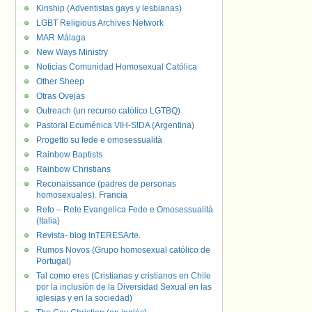
Kinship (Adventistas gays y lesbianas)
LGBT Religious Archives Network
MAR Málaga
New Ways Ministry
Noticias Comunidad Homosexual Católica
Other Sheep
Otras Ovejas
Outreach (un recurso católico LGTBQ)
Pastoral Ecuménica VIH-SIDA (Argentina)
Progetto su fede e omosessualità
Rainbow Baptists
Rainbow Christians
Reconaissance (padres de personas
homosexuales). Francia
Refo – Rete Evangelica Fede e Omosessualità
(Italia)
Revista- blog InTERESArte.
Rumos Novos (Grupo homosexual católico de
Portugal)
Tal como eres (Cristianas y cristianos en Chile
por la inclusión de la Diversidad Sexual en las
iglesias y en la sociedad)