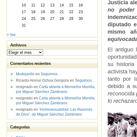
Justicia a
10
11
12
13
14
15
16
no poder 
17
18
19
20
21
22
23
indemniza
24
25
26
27
28
29
30
diputado 
31
mismo añ
« Sep
equivocad
Archivos
El antiguo
Archivos
oportunida
Comentarios recientes
su histori
activista ha
Mudejarillo
en
Seguimos…
tanto por 
Ricardo Alonso Ochoa Gongora
en
Seguimos…
debido a s
resignado
en
Carta abierta a Monseñor Munilla,
por Miguel Sánchez Zambrano.
reconocida 
resignado
en
Carta abierta a Monseñor Munilla,
lo rechazar
por Miguel Sánchez Zambrano.
resignado
en
“Homosexualidad. Las Razones
de Dios”, de Miguel Sánchez Zambrano
Categorías