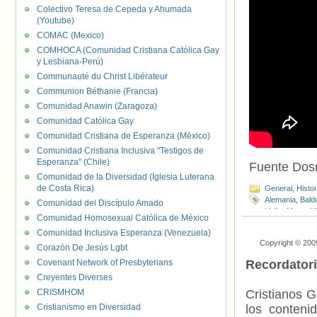
Colectivo Teresa de Cepeda y Ahumada
(Youtube)
COMAC (Mexico)
COMHOCA (Comunidad Cristiana Católica Gay
y Lesbiana-Perú)
Communauté du Christ Libérateur
Communion Béthanie (Francia)
Comunidad Anawin (Zaragoza)
Comunidad Católica Gay
Comunidad Cristiana de Esperanza (México)
Comunidad Cristiana Inclusiva "Testigos de
Esperanza" (Chile)
Fuente Do
Comunidad de la Diversidad (Iglesia Luterana
de Costa Rica)
General
,
Histo
Alemania
,
Bald
Comunidad del Discípulo Amado
Heiko Maas
,
Hi
Comunidad Homosexual Católica de México
Visibilidad LGT
Comunidad Inclusiva Esperanza (Venezuela)
Copyright © 200
Corazón De Jesús Lgbt
Covenant Network of Presbyterians
Recordator
Creyentes Diverses
CRISMHOM
Cristianos G
Cristianismo en Diversidad
los contenid