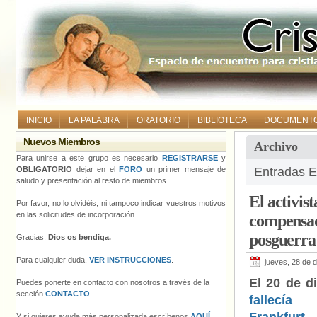
INICIO
LA PALABRA
ORATORIO
BIBLIOTECA
DOCUMENT
Nuevos Miembros
Archivo
Para unirse a este grupo es necesario
REGISTRARSE
y
OBLIGATORIO
dejar en el
FORO
un primer mensaje de
Entradas E
saludo y presentación al resto de miembros.
El activis
Por favor, no lo olvidéis, ni tampoco indicar vuestros motivos
en las solicitudes de incorporación.
compensad
posguerra
Gracias.
Dios os bendiga.
Para cualquier duda,
VER INSTRUCCIONES
.
jueves, 28 de 
El 20 de d
Puedes ponerte en contacto con nosotros a través de la
sección
CONTACTO
.
fallec
Y si quieres ayuda más personalizada escríbenos
AQUÍ