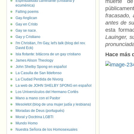
muerte de
Espiritualidad caminante (cristiana y
ecuménica)
públicame
Falling poems
fracasado, 
Gay Anglican
antes de s
Gay en Cristo
esta forma
Gay se nace.
Lauinger, s
Gay y Cristiano
I'm Christian, I'm Gay, let's talk (blog del rev.
pronunciada 
David Eck)
Hace más d
Isla flotante: bitácora de un gay cristiano
James Alison Theology
John Shelby Spong en español
La Casulla de San Ildefonso
La Ciudad Perdida de Nivorg
La web de JOHN SHELBY SPONG en español
Los Universículos del Hermano Cortés
Mano a mano con el Pastor
Mesoletot (blog de una mujer judía y lesbiana)
Moradas de Deus (portugués)
Moral y Doctrina LGBTI
Mundo Homo
Nuestra Señora de los Homosexuales