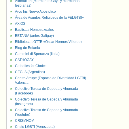
Afirmación (Mormones Gays y mormonas
lesbianas)
Arco Iris Nuevo Apostólico
Área de Asuntos Religiosos de la FELGTBI+
AXIOS
Baptistas Homosexuales
BETANIA (antes Galigay)
Biblioteca LGTTB «Oscar Hermes Villordo»
Blog de Betania
Cammini di Speranza (Italia)
CATHOGAY
Catholics for Choice
CEGLA (Argentina)
Centro Arrupe (Espacio de Diversidad LGTBI)
Valencia.
Colectivo Teresa de Cepeda y Ahumada
(Facebook)
Colectivo Teresa de Cepeda y Ahumada
(Instagram)
Colectivo Teresa de Cepeda y Ahumada
(Youtube)
CRISMHOM
Cristo LGBTI (Venezuela)