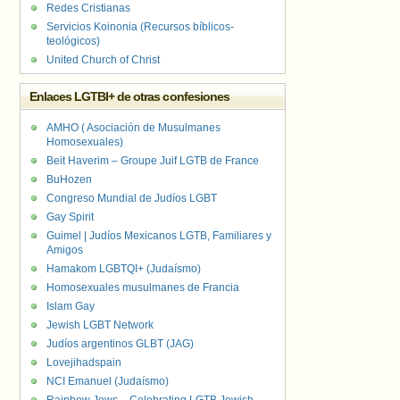
Redes Cristianas
Servicios Koinonia (Recursos bíblicos-
teológicos)
United Church of Christ
Enlaces LGTBI+ de otras confesiones
AMHO ( Asociación de Musulmanes
Homosexuales)
Beit Haverim – Groupe Juif LGTB de France
BuHozen
Congreso Mundial de Judíos LGBT
Gay Spirit
Guimel | Judíos Mexicanos LGTB, Familiares y
Amigos
Hamakom LGBTQI+ (Judaísmo)
Homosexuales musulmanes de Francia
Islam Gay
Jewish LGBT Network
Judíos argentinos GLBT (JAG)
Lovejihadspain
NCI Emanuel (Judaísmo)