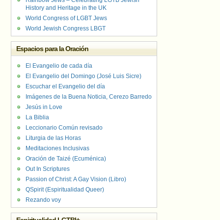
Rainbow Jews – Celebrating LGTB Jewish
History and Heritage in the UK
World Congress of LGBT Jews
World Jewish Congress LBGT
Espacios para la Oración
El Evangelio de cada día
El Evangelio del Domingo (José Luis Sicre)
Escuchar el Evangelio del día
Imágenes de la Buena Noticia, Cerezo Barredo
Jesús in Love
La Biblia
Leccionario Común revisado
Liturgia de las Horas
Meditaciones Inclusivas
Oración de Taizé (Ecuménica)
Out In Scriptures
Passion of Christ: A Gay Vision (Libro)
QSpirit (Espiritualidad Queer)
Rezando voy