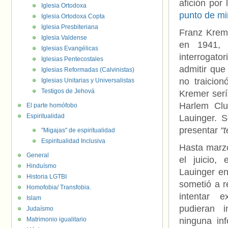
afición por
Iglesia Ortodoxa
punto de mi
Iglesia Ortodoxa Copta
Iglesia Presbiteriana
Franz Kreme
Iglesia Valdense
en 1941, 
Iglesias Evangélicas
interrogat
Iglesias Pentecostales
admitir que
Iglesias Reformadas (Calvinistas)
no traicio
Iglesias Unitarias y Universalistas
Testigos de Jehová
Kremer serí
Harlem Clu
El parte homófobo
Espiritualidad
Lauinger. 
presentar
“
"Migajas" de espiritualidad
Espiritualidad Inclusiva
Hasta marzo
General
el juicio,
Hinduísmo
Lauinger en
Historia LGTBI
sometió a r
Homofobia/ Transfobia.
intentar e
Islam
pudieran i
Judaísmo
Matrimonio igualitario
ninguna in