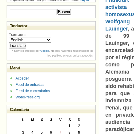
Frankf
activista
Buscar:
homosexua
Wolfgang
Traductor
Lauinger
, 
Translate to:
de 99 
Lauinger,
encarcela
* Servicio ofrecido por
Google
. No nos hacemos responsables de
los posibles errores en la traducción.
por el régi
como p
Menú
Aleman
posguerra 
Acceder
Feed de entradas
sido rehabi
Feed de comentarios
para que 
WordPress.org
indemniza 
Penal, que
Calendario
en privad
L
M
X
J
V
S
D
audienci
1
2
paradójic
3
4
5
6
7
8
9