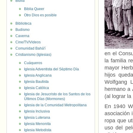
Biblia
Biblia Queer
Otro Dios es posible
Biblioteca
Budismo
Caverna
Cine/TV/Videos
Comunidad Bahá'í
en el Consu
Cristianismo (Iglesias)
la familia 
Cuáqueros
mayor Herbe
Iglesia Adventista del Séptimo Día
hijos qued
Iglesia Anglicana
Wolfgang L
Iglesia Bautista
Iglesia Católica
hermano a A
Iglesia de Jesucristo de los Santos de los
(al lograr 
Últimos Días (Mormones)
Iglesia de la Comunidad Metropolitana
En 1940 Wo
Iglesia Inclusiva
asociación 
Iglesia Luterana
ropa que ut
Iglesia Menonita
uso del pel
Iglesia Metodista