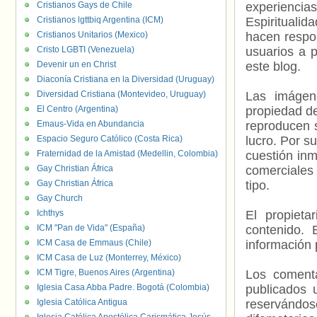
Cristianos Gays de Chile
experienci
Cristianos lgttbiq Argentina (ICM)
Espiritualid
Cristianos Unitarios (Mexico)
hacen respo
Cristo LGBTI (Venezuela)
usuarios a p
Devenir un en Christ
este blog.
Diaconía Cristiana en la Diversidad (Uruguay)
Diversidad Cristiana (Montevideo, Uruguay)
Las imágene
El Centro (Argentina)
propiedad de
Emaus-Vida en Abundancia
reproducen s
Espacio Seguro Católico (Costa Rica)
lucro. Por s
Fraternidad de la Amistad (Medellin, Colombia)
cuestión inm
Gay Christian África
comerciales 
Gay Christian África
tipo.
Gay Church
Ichthys
El propieta
ICM "Pan de Vida" (España)
contenido. 
ICM Casa de Emmaus (Chile)
información 
ICM Casa de Luz (Monterrey, México)
ICM Tigre, Buenos Aires (Argentina)
Los comenta
Iglesia Casa Abba Padre. Bogotá (Colombia)
publicados 
Iglesia Católica Antigua
reservándos