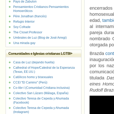
Pays de Zabulon
Pensamientos Cristianos-Pensamientos
encerrad
Homoeróticos
homosexuali
Père Jonathan (francés)
edad,
tambi
Refugio Interior
al interna
Soy Cofrade
pareja dura
The Closet Professor
Umbrales de Luz (Blog de José Arregi)
nombrado C
Una mirada gay
otorgada po
Brazda
cont
Comunidades e Iglesias cristianas LGTBI+
inauguració
Casa de Luz (dejando huella)
por los na
Cathedral of Hope/Catedral de la Esperanza
comunicaci
(Texas, EE.UU.)
Católicos homo y bisexuales
titulada
Das
CCEI "El Camino" (Perú)
eines Homo
Co-libr-í (Comunidad Cristiana inclusiva)
Rudolf Braz
Colectivo San Lázaro (Málaga, España)
Colectivo Teresa de Cepeda y Ahumada
(Facebook)
Colectivo Teresa de Cepeda y Ahumada
(Instagram)