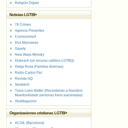
Religión Digital
Noticias LGTBI+
76 Crimes
Agencia Presentes
CromosomaX
Dos Manzanas
Gayety
New Ways Ministry
Outreach (un recurso católico LGTBQ)
Oveja Rosa (Familias diversas)
Radio Carlos Paz
Revista GQ
SentidoG
Trans Lives Matter (Recordando a Nuestros
Muertos/listado personas trans asesinadas)
XtraMagazine
Organizaciones cristianas LGTBI+
ACGIL (Barcelona)