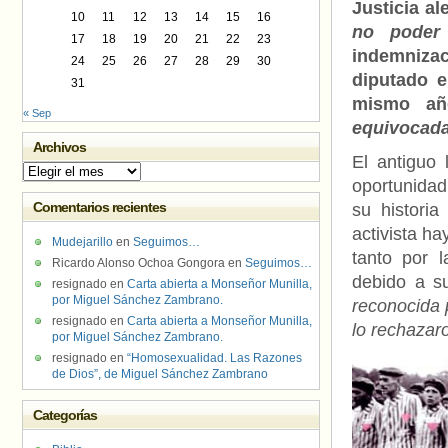
Justicia a
10
11
12
13
14
15
16
no poder 
17
18
19
20
21
22
23
indemniza
24
25
26
27
28
29
30
diputado 
31
mismo añ
« Sep
equivocad
Archivos
El antiguo
Archivos
oportunida
Comentarios recientes
su histori
activista ha
Mudejarillo
en
Seguimos…
tanto por 
Ricardo Alonso Ochoa Gongora
en
Seguimos…
debido a s
resignado
en
Carta abierta a Monseñor Munilla,
por Miguel Sánchez Zambrano.
reconocida 
resignado
en
Carta abierta a Monseñor Munilla,
lo rechazar
por Miguel Sánchez Zambrano.
resignado
en
“Homosexualidad. Las Razones
de Dios”, de Miguel Sánchez Zambrano
Categorías