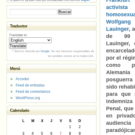
Frankf
activista
Buscar:
homosexua
Wolfgang
Traductor
Lauinger
, 
Translate to:
de 99 
Lauinger,
encarcela
* Servicio ofrecido por
Google
. No nos hacemos responsables de
los posibles errores en la traducción.
por el régi
como p
Menú
Aleman
posguerra 
Acceder
Feed de entradas
sido rehabi
Feed de comentarios
para que 
WordPress.org
indemniza 
Penal, que
Calendario
en privad
L
M
X
J
V
S
D
audienci
1
2
paradójic
3
4
5
6
7
8
9