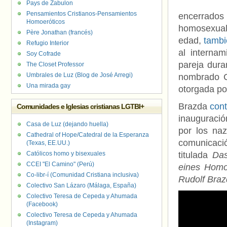
Pays de Zabulon
Pensamientos Cristianos-Pensamientos
encerrad
Homoeróticos
homosexuali
Père Jonathan (francés)
edad,
tambi
Refugio Interior
al interna
Soy Cofrade
pareja dura
The Closet Professor
Umbrales de Luz (Blog de José Arregi)
nombrado C
Una mirada gay
otorgada po
Brazda
cont
Comunidades e Iglesias cristianas LGTBI+
inauguració
Casa de Luz (dejando huella)
por los na
Cathedral of Hope/Catedral de la Esperanza
comunicaci
(Texas, EE.UU.)
Católicos homo y bisexuales
titulada
Das
CCEI "El Camino" (Perú)
eines Homo
Co-libr-í (Comunidad Cristiana inclusiva)
Rudolf Braz
Colectivo San Lázaro (Málaga, España)
Colectivo Teresa de Cepeda y Ahumada
(Facebook)
Colectivo Teresa de Cepeda y Ahumada
(Instagram)