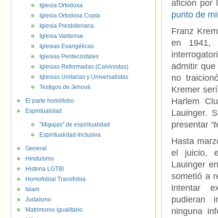
afición por
Iglesia Ortodoxa
punto de mi
Iglesia Ortodoxa Copta
Iglesia Presbiteriana
Franz Kreme
Iglesia Valdense
en 1941, 
Iglesias Evangélicas
interrogat
Iglesias Pentecostales
admitir que
Iglesias Reformadas (Calvinistas)
no traicio
Iglesias Unitarias y Universalistas
Testigos de Jehová
Kremer serí
Harlem Clu
El parte homófobo
Espiritualidad
Lauinger. 
presentar
“
"Migajas" de espiritualidad
Espiritualidad Inclusiva
Hasta marzo
General
el juicio,
Hinduísmo
Lauinger en
Historia LGTBI
sometió a r
Homofobia/ Transfobia.
intentar e
Islam
pudieran i
Judaísmo
Matrimonio igualitario
ninguna in