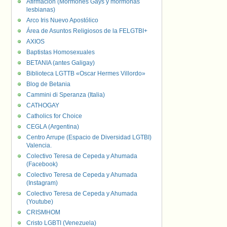
Afirmación (Mormones Gays y mormonas
lesbianas)
Arco Iris Nuevo Apostólico
Área de Asuntos Religiosos de la FELGTBI+
AXIOS
Baptistas Homosexuales
BETANIA (antes Galigay)
Biblioteca LGTTB «Oscar Hermes Villordo»
Blog de Betania
Cammini di Speranza (Italia)
CATHOGAY
Catholics for Choice
CEGLA (Argentina)
Centro Arrupe (Espacio de Diversidad LGTBI)
Valencia.
Colectivo Teresa de Cepeda y Ahumada
(Facebook)
Colectivo Teresa de Cepeda y Ahumada
(Instagram)
Colectivo Teresa de Cepeda y Ahumada
(Youtube)
CRISMHOM
Cristo LGBTI (Venezuela)