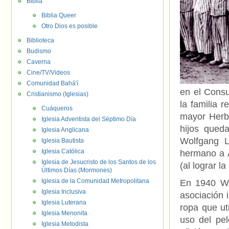
Biblia
Biblia Queer
Otro Dios es posible
Biblioteca
Budismo
Caverna
Cine/TV/Videos
Comunidad Bahá'í
en el Consu
Cristianismo (Iglesias)
la familia 
Cuáqueros
mayor Herbe
Iglesia Adventista del Séptimo Día
hijos qued
Iglesia Anglicana
Wolfgang L
Iglesia Bautista
Iglesia Católica
hermano a A
Iglesia de Jesucristo de los Santos de los
(al lograr 
Últimos Días (Mormones)
Iglesia de la Comunidad Metropolitana
En 1940 Wo
Iglesia Inclusiva
asociación 
Iglesia Luterana
ropa que ut
Iglesia Menonita
uso del pel
Iglesia Metodista