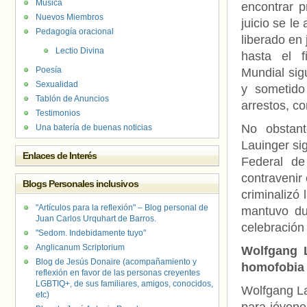
Música
encontrar p
Nuevos Miembros
juicio se l
Pedagogía oracional
liberado en
Lectio Divina
hasta el 
Poesía
Mundial sig
Sexualidad
y sometido
Tablón de Anuncios
arrestos, c
Testimonios
No obstant
Una batería de buenas noticias
Lauinger si
Enlaces de Interés
Federal d
contravenir
Blogs Personales inclusivos
criminalizó
"Artículos para la reflexión" – Blog personal de
mantuvo du
Juan Carlos Urquhart de Barros.
celebración 
"Sedom. Indebidamente tuyo"
Anglicanum Scriptorium
Wolfgang L
Blog de Jesús Donaire (acompañamiento y
homofobia
reflexión en favor de las personas creyentes
LGBTIQ+, de sus familiares, amigos, conocidos,
Wolfgang La
etc)