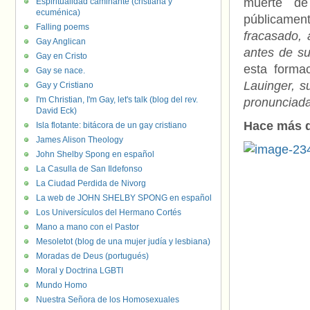
muerte de
Espiritualidad caminante (cristiana y
ecuménica)
públicame
Falling poems
fracasado, 
Gay Anglican
antes de s
Gay en Cristo
esta forma
Gay se nace.
Lauinger, s
Gay y Cristiano
I'm Christian, I'm Gay, let's talk (blog del rev.
pronunciada 
David Eck)
Hace más d
Isla flotante: bitácora de un gay cristiano
James Alison Theology
John Shelby Spong en español
La Casulla de San Ildefonso
La Ciudad Perdida de Nivorg
La web de JOHN SHELBY SPONG en español
Los Universículos del Hermano Cortés
Mano a mano con el Pastor
Mesoletot (blog de una mujer judía y lesbiana)
Moradas de Deus (portugués)
Moral y Doctrina LGBTI
Mundo Homo
Nuestra Señora de los Homosexuales