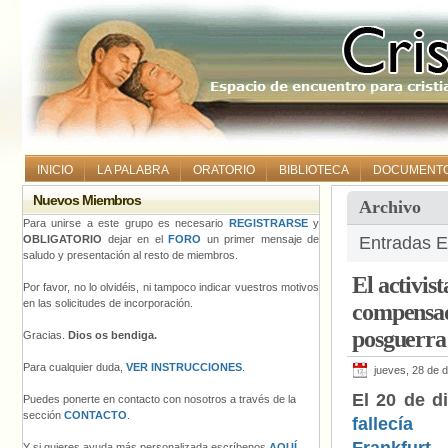
INICIO
LA PALABRA
ORATORIO
BIBLIOTECA
DOCUMENT
Nuevos Miembros
Archivo
Para unirse a este grupo es necesario
REGISTRARSE
y
OBLIGATORIO
dejar en el
FORO
un primer mensaje de
Entradas E
saludo y presentación al resto de miembros.
El activis
Por favor, no lo olvidéis, ni tampoco indicar vuestros motivos
en las solicitudes de incorporación.
compensad
posguerra
Gracias.
Dios os bendiga.
Para cualquier duda,
VER INSTRUCCIONES
.
jueves, 28 de 
El 20 de d
Puedes ponerte en contacto con nosotros a través de la
sección
CONTACTO
.
fallec
Y si quieres ayuda más personalizada escríbenos
AQUÍ