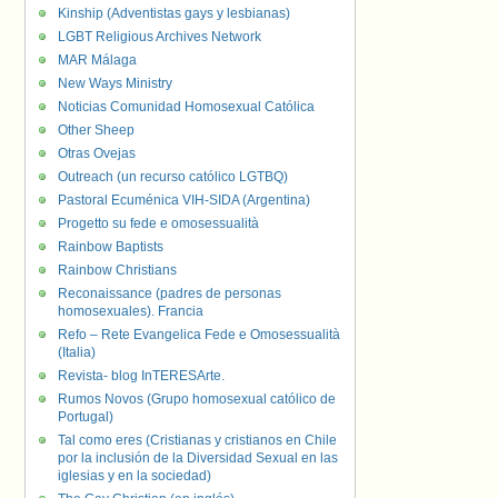
Kinship (Adventistas gays y lesbianas)
LGBT Religious Archives Network
MAR Málaga
New Ways Ministry
Noticias Comunidad Homosexual Católica
Other Sheep
Otras Ovejas
Outreach (un recurso católico LGTBQ)
Pastoral Ecuménica VIH-SIDA (Argentina)
Progetto su fede e omosessualità
Rainbow Baptists
Rainbow Christians
Reconaissance (padres de personas
homosexuales). Francia
Refo – Rete Evangelica Fede e Omosessualità
(Italia)
Revista- blog InTERESArte.
Rumos Novos (Grupo homosexual católico de
Portugal)
Tal como eres (Cristianas y cristianos en Chile
por la inclusión de la Diversidad Sexual en las
iglesias y en la sociedad)