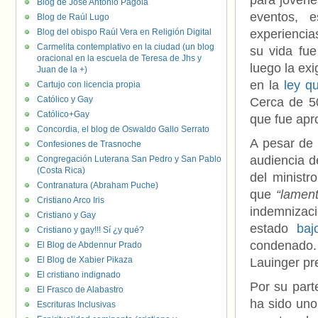
para jóvene
Blog de José Antonio Pagola
eventos, 
Blog de Raúl Lugo
Blog del obispo Raúl Vera en Religión Digital
experiencia
Carmelita contemplativo en la ciudad (un blog
su vida fue
oracional en la escuela de Teresa de Jhs y
luego la exi
Juan de la +)
en la
ley q
Cartujo con licencia propia
Católico y Gay
Cerca de 50
Católico+Gay
que fue apro
Concordia, el blog de Oswaldo Gallo Serrato
A pesar de 
Confesiones de Trasnoche
audiencia d
Congregación Luterana San Pedro y San Pablo
(Costa Rica)
del ministr
Contranatura (Abraham Puche)
que
“lamen
Cristiano Arco Iris
indemnizac
Cristiano y Gay
estado
baj
Cristiano y gay!!! Sí ¿y qué?
condenado.
El Blog de Abdennur Prado
El Blog de Xabier Pikaza
Lauinger pr
El cristiano indignado
Por su parte
El Frasco de Alabastro
ha sido uno
Escrituras Inclusivas