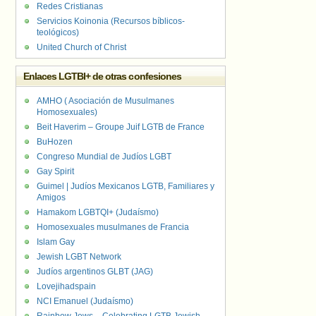
Redes Cristianas
Servicios Koinonia (Recursos bíblicos-
teológicos)
United Church of Christ
Enlaces LGTBI+ de otras confesiones
AMHO ( Asociación de Musulmanes
Homosexuales)
Beit Haverim – Groupe Juif LGTB de France
BuHozen
Congreso Mundial de Judíos LGBT
Gay Spirit
Guimel | Judíos Mexicanos LGTB, Familiares y
Amigos
Hamakom LGBTQI+ (Judaísmo)
Homosexuales musulmanes de Francia
Islam Gay
Jewish LGBT Network
Judíos argentinos GLBT (JAG)
Lovejihadspain
NCI Emanuel (Judaísmo)