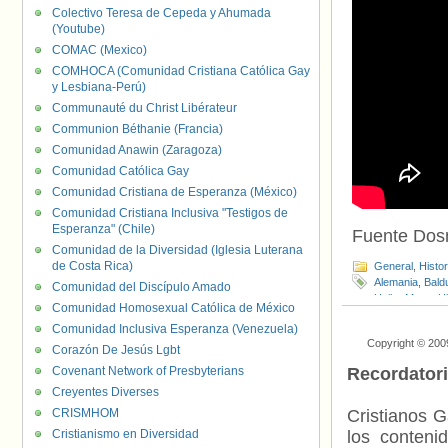
Colectivo Teresa de Cepeda y Ahumada
(Youtube)
COMAC (Mexico)
COMHOCA (Comunidad Cristiana Católica Gay
y Lesbiana-Perú)
Communauté du Christ Libérateur
Communion Béthanie (Francia)
Comunidad Anawin (Zaragoza)
Comunidad Católica Gay
Comunidad Cristiana de Esperanza (México)
Comunidad Cristiana Inclusiva "Testigos de
Esperanza" (Chile)
Fuente Do
Comunidad de la Diversidad (Iglesia Luterana
de Costa Rica)
General
,
Histo
Alemania
,
Bald
Comunidad del Discípulo Amado
Heiko Maas
,
Hi
Comunidad Homosexual Católica de México
Visibilidad LGT
Comunidad Inclusiva Esperanza (Venezuela)
Copyright © 200
Corazón De Jesús Lgbt
Covenant Network of Presbyterians
Recordator
Creyentes Diverses
CRISMHOM
Cristianos G
Cristianismo en Diversidad
los contenid