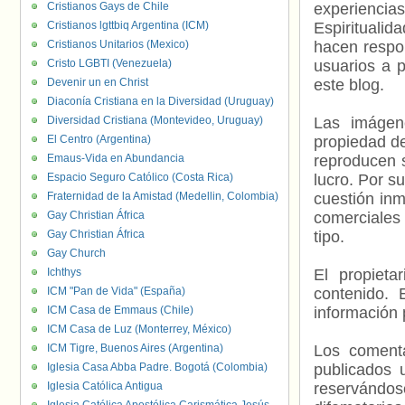
Cristianos Gays de Chile
experienci
Cristianos lgttbiq Argentina (ICM)
Espiritualid
Cristianos Unitarios (Mexico)
hacen respo
Cristo LGBTI (Venezuela)
usuarios a p
Devenir un en Christ
este blog.
Diaconía Cristiana en la Diversidad (Uruguay)
Diversidad Cristiana (Montevideo, Uruguay)
Las imágene
El Centro (Argentina)
propiedad de
Emaus-Vida en Abundancia
reproducen s
Espacio Seguro Católico (Costa Rica)
lucro. Por s
Fraternidad de la Amistad (Medellin, Colombia)
cuestión inm
Gay Christian África
comerciales 
Gay Christian África
tipo.
Gay Church
Ichthys
El propieta
ICM "Pan de Vida" (España)
contenido. 
ICM Casa de Emmaus (Chile)
información 
ICM Casa de Luz (Monterrey, México)
ICM Tigre, Buenos Aires (Argentina)
Los comenta
Iglesia Casa Abba Padre. Bogotá (Colombia)
publicados 
Iglesia Católica Antigua
reservándos