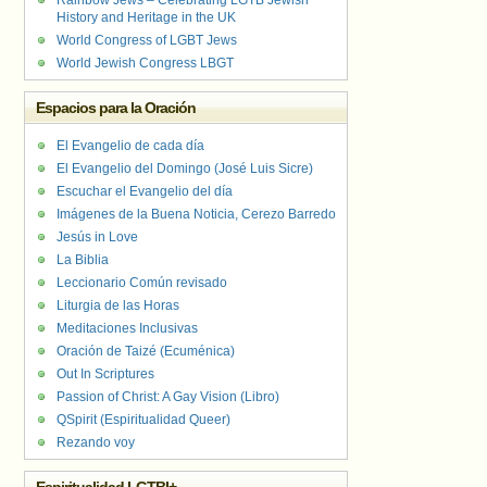
Rainbow Jews – Celebrating LGTB Jewish
History and Heritage in the UK
World Congress of LGBT Jews
World Jewish Congress LBGT
Espacios para la Oración
El Evangelio de cada día
El Evangelio del Domingo (José Luis Sicre)
Escuchar el Evangelio del día
Imágenes de la Buena Noticia, Cerezo Barredo
Jesús in Love
La Biblia
Leccionario Común revisado
Liturgia de las Horas
Meditaciones Inclusivas
Oración de Taizé (Ecuménica)
Out In Scriptures
Passion of Christ: A Gay Vision (Libro)
QSpirit (Espiritualidad Queer)
Rezando voy