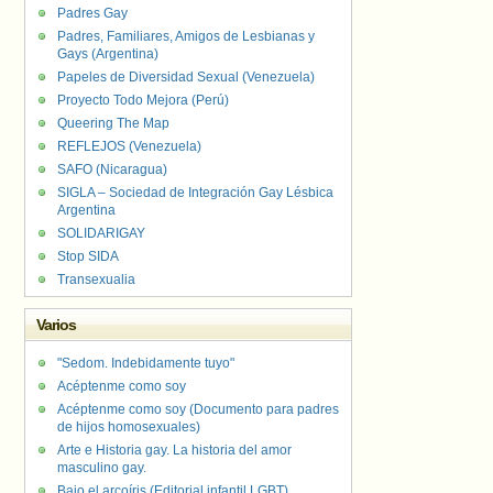
Padres Gay
Padres, Familiares, Amigos de Lesbianas y
Gays (Argentina)
Papeles de Diversidad Sexual (Venezuela)
Proyecto Todo Mejora (Perú)
Queering The Map
REFLEJOS (Venezuela)
SAFO (Nicaragua)
SIGLA – Sociedad de Integración Gay Lésbica
Argentina
SOLIDARIGAY
Stop SIDA
Transexualia
Varios
"Sedom. Indebidamente tuyo"
Acéptenme como soy
Acéptenme como soy (Documento para padres
de hijos homosexuales)
Arte e Historia gay. La historia del amor
masculino gay.
Bajo el arcoíris (Editorial infantil LGBT).