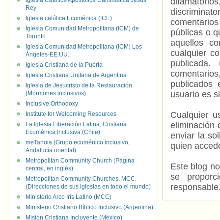
Iglesia Católica Apostólica Carismática Jesús
difamatorio
Rey
discriminat
Iglesia católica Ecuménica (ICE)
comentarios
Iglesia Comunidad Metropolitana (ICM) de
públicas o 
Toronto
aquellos c
Iglesia Comunidad Metropolitana (ICM) Los
cualquier c
Ángeles-EE.UU.
publicada.
Iglesia Cristiana de la Puerta
comentarios,
Iglesia Cristiana Unitaria de Argentina
publicados 
Iglesia de Jesucristo de la Restauración.
usuario es s
(Mormones inclusivos).
Inclusive Orthodoxy
Cualquier us
Institute for Welcoming Resources
eliminación 
La Iglesia Liberación Latina, Cristiana
Ecuménica Inclusiva (Chile)
enviar la so
meTanoia (Grupo ecuménico inclusivo,
quien accede
Andalucía oriental)
Metropolitan Community Church (Página
Este blog no
central, en inglés)
se proporc
Metropolitan Community Churches. MCC.
responsable
(Direcciones de sus iglesias en todo el mundo)
Ministerio Arco Iris Latino (MCC)
Ministerio Cristiano Bíblico Inclusivo (Argentina)
Misión Cristiana Incluyente (México)