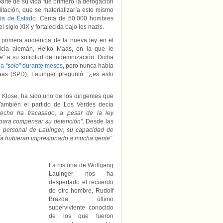
arte de su vida fue primero la derogación
itación, que se materializaría este mismo
ia de Estado
. Cerca de 50.000 hombres
 siglo XIX y fortalecida bajo los nazis.
a primera audiencia de la nueva ley en el
ticia alemán, Heiko Maas, en la que le
le”
a su solicitud de indemnización. Dicha
ia
“solo”
durante meses
, pero nunca había
Maas (SPD), Lauinger preguntó:
“¿es esto
i Klose, ha sido uno de los dirigentes que
También el partido de Los Verdes decía
echo ha fracasado, a pesar de la ley
y para compensar su detención”
. Desde las
je personal de Lauinger, su capacidad de
ía
hubieran impresionado a mucha gente”
.
La historia de Wolfgang
Lauinger nos ha
despertado el recuerdo
de otro hombre, Rudolf
Brazda, último
superviviente conocido
de los que fueron