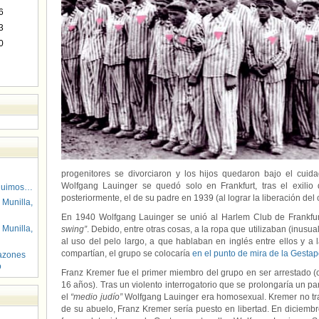
6
3
0
progenitores se divorciaron y los hijos quedaron bajo el cuid
Wolfgang Lauinger se quedó solo en Frankfurt, tras el exili
guimos…
posteriormente, el de su padre en 1939 (al lograr la liberación d
 Munilla,
En 1940 Wolfgang Lauinger se unió al Harlem Club de Frankfur
 Munilla,
swing”
. Debido, entre otras cosas, a la ropa que utilizaban (inusu
al uso del pelo largo, a que hablaban en inglés entre ellos y a 
compartían, el grupo se colocaría
en el punto de mira de la Gesta
azones
o
Franz Kremer fue el primer miembro del grupo en ser arrestado (
16 años). Tras un violento interrogatorio que se prolongaría un p
el
“medio judío”
Wolfgang Lauinger era homosexual. Kremer no tra
de su abuelo, Franz Kremer sería puesto en libertad. En diciemb