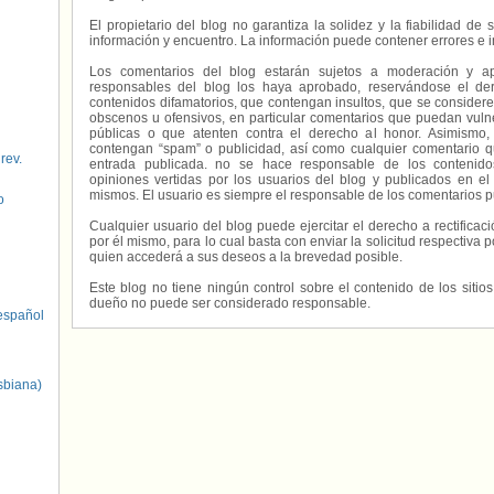
El propietario del blog no garantiza la solidez y la fiabilidad d
información y encuentro. La información puede contener errores e 
Los comentarios del blog estarán sujetos a moderación y a
responsables del blog los haya aprobado, reservándose el der
contenidos difamatorios, que contengan insultos, que se consideren
obscenos u ofensivos, en particular comentarios que puedan vuln
públicas o que atenten contra el derecho al honor. Asimismo,
contengan “spam” o publicidad, así como cualquier comentario q
 rev.
entrada publicada. no se hace responsable de los contenidos
opiniones vertidas por los usuarios del blog y publicados en el
mismos. El usuario es siempre el responsable de los comentarios p
o
Cualquier usuario del blog puede ejercitar el derecho a rectifica
por él mismo, para lo cual basta con enviar la solicitud respectiva p
quien accederá a sus deseos a la brevedad posible.
Este blog no tiene ningún control sobre el contenido de los sitio
dueño no puede ser considerado responsable.
spañol
sbiana)