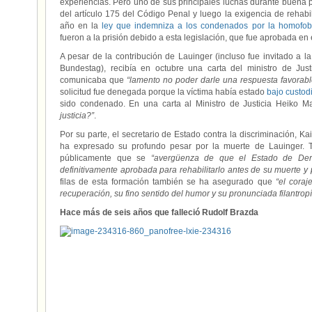
experiencias. Pero uno de sus principales luchas durante buena p
del artículo 175 del Código Penal y luego la exigencia de rehabil
año en la
ley que indemniza a los condenados por la homofob
fueron a la prisión debido a esta legislación, que fue aprobada en el
A pesar de la contribución de Lauinger (incluso fue invitado a l
Bundestag), recibía en octubre una carta del ministro de Jus
comunicaba que
“lamento no poder darle una respuesta favorab
solicitud fue denegada porque la víctima había estado
bajo custod
sido condenado. En una carta al Ministro de Justicia Heiko 
justicia?”
.
Por su parte, el secretario de Estado contra la discriminación, Ka
ha expresado su profundo pesar por la muerte de Lauinger. 
públicamente que se
“avergüenza de que el Estado de Der
definitivamente aprobada para rehabilitarlo antes de su muerte 
filas de esta formación también se ha asegurado que
“el cora
recuperación, su fino sentido del humor y su pronunciada filantrop
Hace más de seis años que falleció Rudolf Brazda