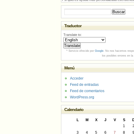
Buscar:
Traductor
Translate to:
* Servicio ofrecido por
Google
. No nos hacemos respo
los posibles errores en la
Menú
Acceder
Feed de entradas
Feed de comentarios
WordPress.org
Calendario
L
M
X
J
V
S
1
3
4
5
6
7
8