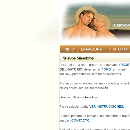
INICIO
LA PALABRA
ORATORIO
Nuevos Miembros
Para unirse a este grupo es necesario
REGIS
OBLIGATORIO
dejar en el
FORO
un primer m
saludo y presentación al resto de miembros.
Por favor, no lo olvidéis, ni tampoco indicar vues
en las solicitudes de incorporación.
Gracias.
Dios os bendiga.
Para cualquier duda,
VER INSTRUCCIONES
.
Puedes ponerte en contacto con nosotros a través
sección
CONTACTO
.
Y si quieres ayuda más personalizada escríbeno