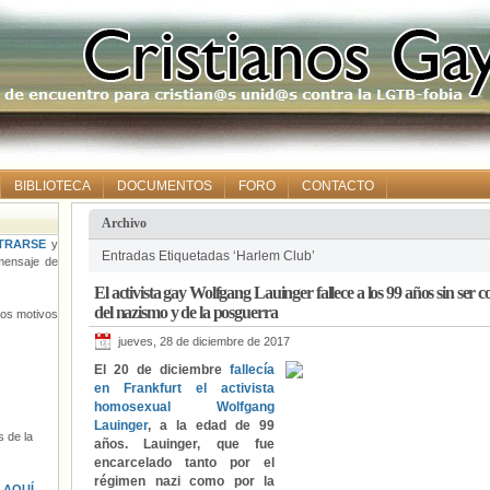
BIBLIOTECA
DOCUMENTOS
FORO
CONTACTO
Archivo
TRARSE
y
Entradas Etiquetadas ‘Harlem Club’
ensaje de
El activista gay Wolfgang Lauinger fallece a los 99 años sin s
del nazismo y de la posguerra
tros motivos
jueves, 28 de diciembre de 2017
El 20 de diciembre
fallecía
en Frankfurt el activista
homosexual Wolfgang
Lauinger
, a la edad de 99
 de la
años. Lauinger, que fue
encarcelado tanto por el
régimen nazi como por la
s
AQUÍ