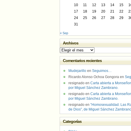
10
11
12
13
14
15
1
17
18
19
20
21
22
2
24
25
26
27
28
29
3
31
« Sep
Archivos
Archivos
Comentarios recientes
Mudejarillo
en
Seguimos…
Ricardo Alonso Ochoa Gongora
en
Se
resignado
en
Carta abierta a Monseñor
por Miguel Sánchez Zambrano.
resignado
en
Carta abierta a Monseñor
por Miguel Sánchez Zambrano.
resignado
en
“Homosexualidad. Las R
de Dios”, de Miguel Sánchez Zambran
Categorías