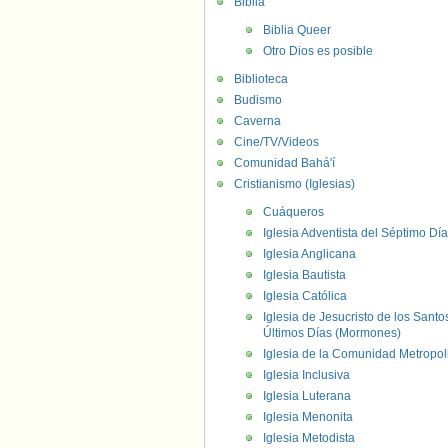
Biblia
Biblia Queer
Otro Dios es posible
Biblioteca
Budismo
Caverna
Cine/TV/Videos
Comunidad Bahá'í
Cristianismo (Iglesias)
Cuáqueros
Iglesia Adventista del Séptimo Día
Iglesia Anglicana
Iglesia Bautista
Iglesia Católica
Iglesia de Jesucristo de los Santo
Últimos Días (Mormones)
Iglesia de la Comunidad Metropol
Iglesia Inclusiva
Iglesia Luterana
Iglesia Menonita
Iglesia Metodista