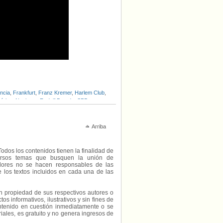
ncia
,
Frankfurt
,
Franz Kremer
,
Harlem Club
,
órica
,
Nazismo
,
Rudolf Brazda
,
SPD
,
Arriba
Todos los contenidos tienen la finalidad de
diversos temas que busquen la unión de
radores no se hacen responsables de las
e los textos incluidos en cada una de las
on propiedad de sus respectivos autores o
s informativos, ilustrativos y sin fines de
contenido en cuestión inmediatamente o se
riales, es gratuito y no genera ingresos de