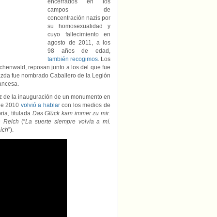
encerrados en los
campos de
concentración nazis por
su homosexualidad y
cuyo fallecimiento en
agosto de 2011, a los
98 años de edad,
también recogimos
. Los
chenwald, reposan junto a los del que fue
azda fue nombrado Caballero de la Legión
ancesa.
aíz de la inauguración de un monumento en
 de 2010
volvió a hablar
con los medios de
ria, titulada
Das Glück kam immer zu mir.
n Reich
(“
La suerte siempre volvía a mí.
eich
”).