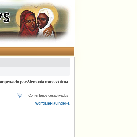
er compensado por Alemania como víctima
en
Comentarios desactivados
El
activista
gay
Wolfgang
Lauinger
fallece
a
los