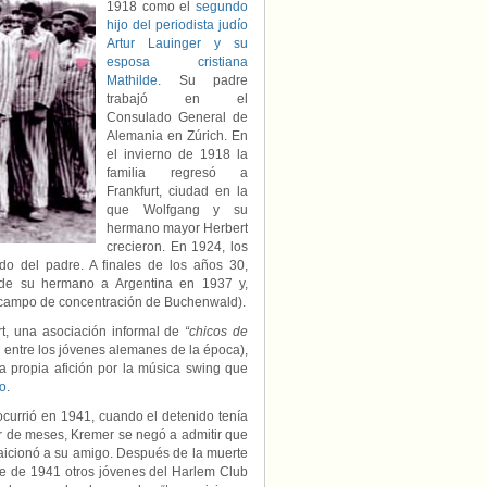
1918 como el
segundo
hijo del periodista judío
Artur Lauinger y su
esposa cristiana
Mathilde
. Su padre
trabajó en el
Consulado General de
Alemania en Zúrich. En
el invierno de 1918 la
familia regresó a
Frankfurt, ciudad en la
que Wolfgang y su
hermano mayor Herbert
crecieron. En 1924, los
ado del padre. A finales de los años 30,
o de su hermano a Argentina en 1937 y,
el campo de concentración de Buchenwald).
t, una asociación informal de
“chicos de
al entre los jóvenes alemanes de la época),
la propia afición por la música swing que
po
.
ocurrió en 1941, cuando el detenido tenía
ar de meses, Kremer se negó a admitir que
icionó a su amigo. Después de la muerte
re de 1941 otros jóvenes del Harlem Club