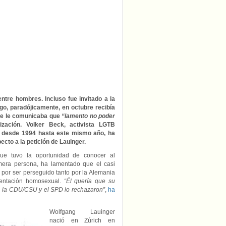
99
años
sin
ser
compensado
por
Alemania
como
víctima
del
nazismo
y
ntre hombres. Incluso fue invitado a la
de
go, paradójicamente, en octubre recibía
la
que le comunicaba que
“lamento no poder
posguerra
zación. Volker Beck, activista LGTB
s desde 1994 hasta este mismo año, ha
cto a la petición de Lauinger.
ue tuvo la oportunidad de conocer al
mera persona, ha lamentado que el casi
al por ser perseguido tanto por la Alemania
ientación homosexual.
“Él quería que su
s, la CDU/CSU y el SPD lo rechazaron”
,
ha
Wolfgang Lauinger
nació en Zúrich en