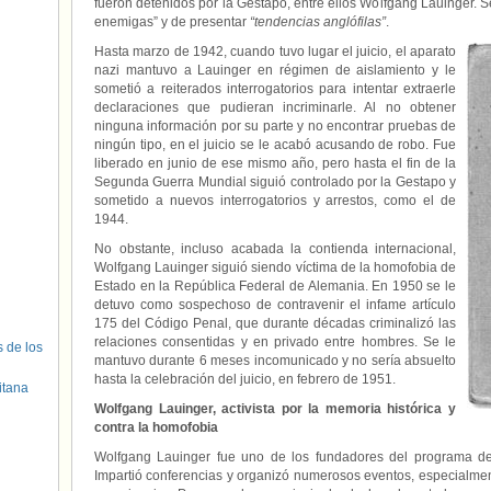
fueron detenidos por la Gestapo, entre ellos Wolfgang Lauinger. 
enemigas” y de presentar
“tendencias anglófilas”
.
Hasta marzo de 1942, cuando tuvo lugar el juicio, el aparato
nazi mantuvo a Lauinger en régimen de aislamiento y le
sometió a reiterados interrogatorios para intentar extraerle
declaraciones que pudieran incriminarle. Al no obtener
ninguna información por su parte y no encontrar pruebas de
ningún tipo, en el juicio se le acabó acusando de robo. Fue
liberado en junio de ese mismo año, pero hasta el fin de la
Segunda Guerra Mundial siguió controlado por la Gestapo y
sometido a nuevos interrogatorios y arrestos, como el de
1944.
No obstante, incluso acabada la contienda internacional,
Wolfgang Lauinger siguió siendo víctima de la homofobia de
Estado en la República Federal de Alemania. En 1950 se le
detuvo como sospechoso de contravenir el infame artículo
175 del Código Penal, que durante décadas criminalizó las
relaciones consentidas y en privado entre hombres. Se le
s de los
mantuvo durante 6 meses incomunicado y no sería absuelto
hasta la celebración del juicio, en febrero de 1951.
itana
Wolfgang Lauinger, activista por la memoria histórica y
contra la homofobia
Wolfgang Lauinger fue uno de los fundadores del programa de 
Impartió conferencias y organizó numerosos eventos, especialmen