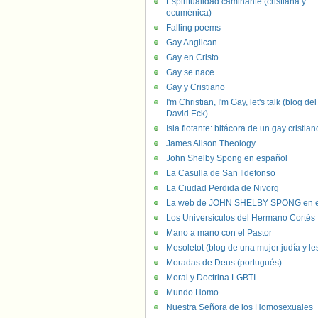
Espiritualidad caminante (cristiana y
ecuménica)
Falling poems
Gay Anglican
Gay en Cristo
Gay se nace.
Gay y Cristiano
I'm Christian, I'm Gay, let's talk (blog del
David Eck)
Isla flotante: bitácora de un gay cristian
James Alison Theology
John Shelby Spong en español
La Casulla de San Ildefonso
La Ciudad Perdida de Nivorg
La web de JOHN SHELBY SPONG en e
Los Universículos del Hermano Cortés
Mano a mano con el Pastor
Mesoletot (blog de una mujer judía y le
Moradas de Deus (portugués)
Moral y Doctrina LGBTI
Mundo Homo
Nuestra Señora de los Homosexuales