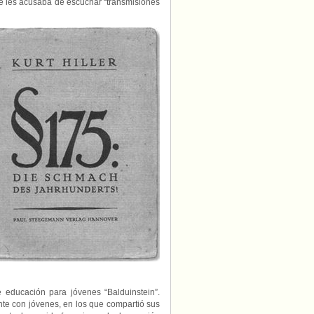
Se les acusaba de escuchar “transmisiones
educación para jóvenes “Balduinstein”.
te con jóvenes, en los que compartió sus