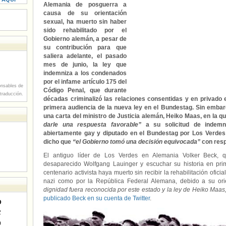
Alemania de posguerra a
causa de su orientación
sexual, ha muerto sin haber
sido rehabilitado por el
Gobierno alemán, a pesar de
su contribución para que
saliera adelante, el pasado
mes de junio, la ley que
indemniza a los condenados
por el infame artículo 175 del
nsables de
Código Penal, que durante
 traducción.
décadas criminalizó las relaciones consentidas y en privado e
primera audiencia de la nueva ley en el Bundestag. Sin embar
una carta del ministro de Justicia alemán, Heiko Maas, en la 
darle una respuesta favorable”
a su solicitud de indemni
abiertamente gay y diputado en el Bundestag por Los Verde
dicho que
“el Gobierno tomó una decisión equivocada”
con respe
El antiguo líder de Los Verdes en Alemania Volker Beck, q
desaparecido Wolfgang Lauinger y escuchar su historia en pri
centenario activista haya muerto sin recibir la rehabilitación ofici
nazi como por la República Federal Alemana, debido a su or
dignidad fuera reconocida por este estado y la ley de Heiko Maa
publicado Beck en su cuenta de Twitter
.
D
2
9