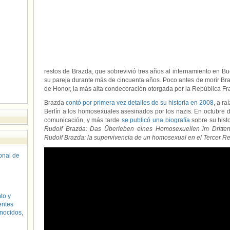
restos de Brazda, que sobrevivió tres años al internamiento en Bu
su pareja durante más de cincuenta años. Poco antes de morir Br
de Honor, la más alta condecoración otorgada por la República Fr
Brazda
contó por primera vez detalles de su historia en 2008
, a r
Berlín a los homosexuales asesinados por los nazis. En octubre
comunicación, y más tarde
se publicó una biografía
sobre su histo
Rudolf Brazda: Das Überleben eines Homosexuellen im Dritte
Rudolf Brazda: la supervivencia de un homosexual en el Tercer R
sonal de
to y
entes
nocidos,