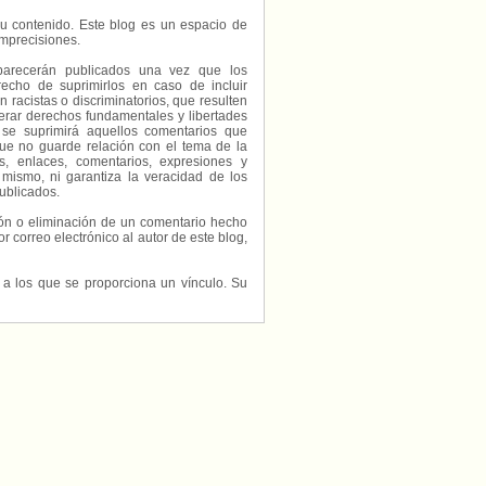
e su contenido. Este blog es un espacio de
imprecisiones.
parecerán publicados una vez que los
echo de suprimirlos en caso de incluir
 racistas o discriminatorios, que resulten
erar derechos fundamentales y libertades
 se suprimirá aquellos comentarios que
ue no guarde relación con el tema de la
, enlaces, comentarios, expresiones y
 mismo, ni garantiza la veracidad de los
ublicados.
ción o eliminación de un comentario hecho
or correo electrónico al autor de este blog,
s a los que se proporciona un vínculo. Su