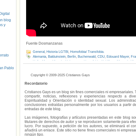
igital
un blog
hs y
Fuente Dosmanzanas
General
,
Historia LGTBI
,
Homofobia/ Transfobia.
errato
Alemania
,
Balduinstein
,
Berlín
,
Buchenwald
,
CDU
,
Edouard Mayer
,
Fra
Heiko Maas
,
Historia
,
Holocausto
,
Homofobia
,
Kai Klose
,
Memoria Hist
Visibilidad LGTBI
,
Volker Beck
,
Wolfgang Lauinger
,
Zúrich
an Pablo
Copyright © 2009-2025 Cristianos Gays
Recordatorio
Cristianos Gays es un blog sin fines comerciales ni empresariales. 
compartir, noticias, reflexiones y experiencias respecto a 
Espiritualidad y Orientación o identidad sexual. Los administ
conclusiones extraídas personalmente por los usuarios a partir d
entradas de este blog.
Las imágenes, fotografías y artículos presentadas en este blog s
titulares de derechos de autor y se reproducen solamente para efecto
lucro. Por supuesto, a petición de los autores, se eliminará el 
añadirá un enlace. Este sitio no tiene fines comerciales ni empresa
ningún tipo.