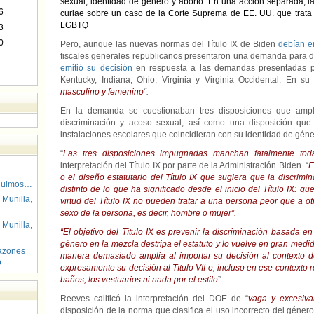
sexual, identidad de género y aborto. En una acción separada,
6
curiae sobre un caso de la Corte Suprema de EE. UU. que trata s
LGBTQ
3
0
Pero, aunque las nuevas normas del Título IX de Biden
debían e
fiscales generales republicanos presentaron una demanda para d
emitió su decisión
en respuesta a las demandas presentadas po
Kentucky, Indiana, Ohio, Virginia y Virginia Occidental. En su
masculino y femenino
“.
En la demanda se cuestionaban tres disposiciones que ampli
discriminación y acoso sexual, así como una disposición que p
instalaciones escolares que coincidieran con su identidad de géne
“
Las tres disposiciones impugnadas manchan fatalmente to
interpretación del Título IX por parte de la Administración Biden. “
E
o el diseño estatutario del Título IX que sugiera que la discrimin
guimos…
distinto de lo que ha significado desde el inicio del Título IX: q
 Munilla,
virtud del Título IX no pueden tratar a una persona peor que a ot
sexo de la persona, es decir, hombre o mujer”.
 Munilla,
“El objetivo del Título IX es prevenir la discriminación basada en
género en la mezcla destripa el estatuto y lo vuelve en gran medi
azones
manera demasiado amplia al importar su decisión al contexto del
o
expresamente su decisión al Título VII e, incluso en ese contexto r
baños, los vestuarios ni nada por el estilo
”.
Reeves calificó la interpretación del DOE de “
vaga y excesiv
disposición de la norma que clasifica el uso incorrecto del géner