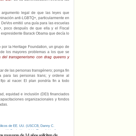
l argumento legal de que las leyes que
iminación anti-LGBTQ+, particularmente en
y DeVos emitió una guía para las escuelas
+, poco después de que ella y el Fiscal
el expresidente Barack Obama que decía lo
 por la Heritage Foundation, un grupo de
de los mayores problemas a los que se
ca del transgenerismo con drag queens y
tar de las personas transgénero; ponga fin
a para las personas trans; y ordene al
jo al nacer. El plan pondría fin a todo
d, equidad e inclusión (DEI) financiados
 capacitaciones organizacionales y fondos
adas.
ólicos de EE. UU. (USCCB
,
Danny C.
rge W. Bush
,
Homofobia/Transfobia
,
Joe
s mayores de 14 años soliciten de
ersonas trans
,
Proyecto 2025
,
Título IX