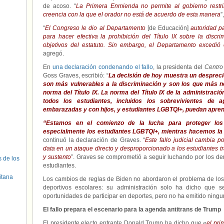
de acoso. “
La Primera Enmienda no permite al gobierno restrin
creencia con la que el orador no está de acuerdo de esta manera
”
“
El Congreso le dio al Departamento
[de Educación]
autoridad p
para hacer efectiva la prohibición del Título IX sobre la disc
objetivos del estatuto. Sin embargo, el Departamento excedió 
agregó.
En
una declaración condenando el fallo
, la presidenta del
Centro
Goss Graves, escribió: “
La decisión de hoy muestra un desprecio
son más vulnerables a la discriminación y son los que más ne
norma del Título IX. La norma del Título IX de la administraci
todos los estudiantes, incluidos los sobrevivientes de 
embarazadas y con hijos, y estudiantes LGBTQI+, puedan apren
“Estamos en el comienzo de la lucha para proteger los
especialmente los estudiantes LGBTQI+, mientras hacemos la 
continuó la declaración de Graves. “
Este fallo judicial cambia 
data en un ataque directo y desproporcionado a los estudiantes 
y sustento
”. Graves se comprometió a seguir luchando por los der
s de los
estudiantes.
itana
Los cambios de reglas de Biden no abordaron el problema de los
deportivos escolares: su administración solo ha dicho que s
oportunidades de participar en deportes, pero no ha emitido ningu
El fallo prepara el escenario para la agenda antitrans de Trump
El presidente electo entrante Donald Trump ha dicho que «
el pri