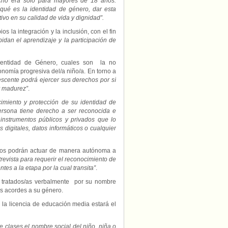
cho era solo para mayores de 18 años.
educacionales
ué es la identidad de género, dar esta
ivo en su calidad de vida y dignidad”.
s la integración y la inclusión, con el fin
pidan el aprendizaje y la participación de
Identidad de Género, cuales son la no
tonomía progresiva del/a niño/a. En torno a
escente podrá ejercer sus derechos por sí
y madurez”
.
cimiento y protección de su identidad de
rsona tiene derecho a ser reconocida e
 instrumentos públicos y privados que lo
 digitales, datos informáticos o cualquier
ños podrán actuar de manera autónoma a
trevista para requerir el reconocimiento de
es a la etapa por la cual transita”
.
 tratados/as verbalmente por su nombre
os acordes a su género.
en la licencia de educación media estará el
 clases el nombre social del niño, niña o