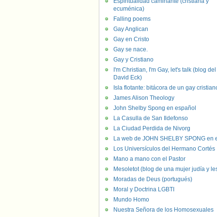
Espiritualidad caminante (cristiana y
ecuménica)
Falling poems
Gay Anglican
Gay en Cristo
Gay se nace.
Gay y Cristiano
I'm Christian, I'm Gay, let's talk (blog del
David Eck)
Isla flotante: bitácora de un gay cristian
James Alison Theology
John Shelby Spong en español
La Casulla de San Ildefonso
La Ciudad Perdida de Nivorg
La web de JOHN SHELBY SPONG en e
Los Universículos del Hermano Cortés
Mano a mano con el Pastor
Mesoletot (blog de una mujer judía y le
Moradas de Deus (portugués)
Moral y Doctrina LGBTI
Mundo Homo
Nuestra Señora de los Homosexuales