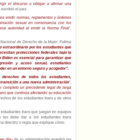
gir el discurso u obligar a afirmar una
, escribió el juez.
ara emitir normas, reglamentos y órdenes
riminación sexual en consonancia con los
esa autoridad al emitir la Norma Final
”,
 Nacional de Derecho de la Mujer
, Fatima
 extraordinario por los estudiantes que
cesitan protecciones federales bajo la
ón Biden es esencial para garantizar que
agresión y acoso sexual, estudiantes
der en un entorno seguro y acogedor”.
 derechos de todos los estudiantes,
transición a una nueva administración
”,
por completo un precedente legal de larga
trans que continúa afectando su educación
echos de los estudiantes trans y de otros
 estudiantes trans que juegan en equipos
e les debe dar a los estudiantes trans
na directriz o regla que explique cómo.
mer día
» de su administración revertirá las