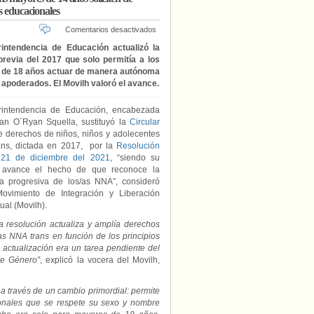
s educacionales
en
Comentarios desactivados
Nueva
intendencia de Educación actualizó la
circular
 previa del 2017 que solo permitía a los
del
de 18 años actuar de manera autónoma
Mineduc
 apoderados. El Movilh valoró el avance.
chileno
permite
que
intendencia de Educación, encabezada
estudiantes
ian O´Ryan Squella, sustituyó la
Circular
trans
 derechos de niños, niños y adolecentes
mayores
ans, dictada en 2017, por la
Resolución
de
 21 de diciembre del 2021
, “siendo su
14
l avance el hecho de que reconoce la
años
a progresiva de los/as NNA”, consideró
soliciten
ovimiento de Integración y Liberación
de
al (Movilh).
forma
autónoma
a resolución actualiza y amplía derechos
el
as NNA trans en función de los principios
respeto
actualización era un tarea pendiente del
a
de Género”
, explicó la vocera del Movilh,
sus
derechos
en
a través de un cambio primordial: permite
los
ionales que se respete su sexo y nombre
establecimientos