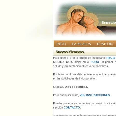
INICIO
LA PALABRA
ORATORIO
Nuevos Miembros
Para unirse a este grupo es necesario
REGIS
OBLIGATORIO
dejar en el
FORO
un primer m
saludo y presentación al resto de miembros.
Por favor, no lo olvidéis, ni tampoco indicar vues
en las solicitudes de incorporación.
Gracias.
Dios os bendiga.
Para cualquier duda,
VER INSTRUCCIONES
.
Puedes ponerte en contacto con nosotros a través
sección
CONTACTO
.
Y si quieres ayuda más personalizada escríbeno