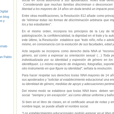
social en forma autónoma a sus apoderados. Antes este dere
Considerando que muchas familias discriminan o desconocen q
libertad a los mayores de 14 años sin duda tendrá un impacto posit
igital
Entre otras modificaciones, la Resolución 812 añade como principio
un blog
de
“eliminar todas las formas de discriminación arbitraria que im
hs y
los y las estudiantes”.
En el mismo orden, incorpora los principios de la Ley de 
patologización, la confidencialidad, la dignidad en el trato y la au
este último, la Resolución establece que
“todo niño, niña o adol
mismo, en consonancia con la evolución de sus facultades, edad 
errato
Acto seguido se incorpora como derecho del/a NNA el
“recono
género, así como a expresar su orientación sexual
(…)
Toda pe
an Pablo
individualizada por su identidad y expresión de género en los
identifiquen. Lo mismo respecto de imágenes, fotografías, soportes
otro instrumento en que figure su identidad”
, señala la resolución.
Para hacer respetar sus derechos los/as NNA mayores de 14 a
sus apoderados y
“solicitar al establecimiento educacional una en
su identidad de género, medidas de apoyo y adecuaciones pertinent
Del mismo modo se establece que los/as NNA trans deben ser
social
“siempre y sin excepción”,
así como utilizar uniforme y bañ
Si bien en el libro de clases, en el certificado anual de notas y 
nombre legal, se puede añadir el nombre social.
“Los establecimientos educacionales podrán agregar en el libro de