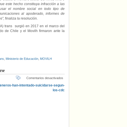
 que este hecho constituya infracción a las
usar el nombre social en todo tipo de
municaciones al apoderado, informes de
s”,
finaliza la resolución.
NA) trans surgió en 2017 en el marco del
o de Chile y el Movilh firmaron ante la
ans
,
Ministerio de Educación
,
MOVILH
rse
en
Comentarios desactivados
1
de
cada
3
estudiantes
trans
de
de
EE.UU.
ha