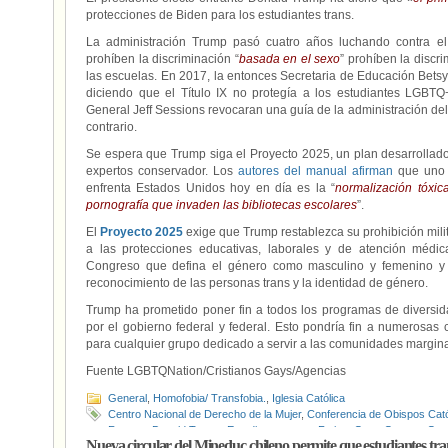
protecciones de Biden para los estudiantes trans.
La administración Trump pasó cuatro años luchando contra e
prohíben la discriminación “
basada en el sexo
” prohíben la discr
las escuelas. En 2017, la entonces Secretaria de Educación Bets
diciendo que el Título IX no protegía a los estudiantes LGBTQ
General Jeff Sessions revocaran una guía de la administración d
contrario.
Se espera que Trump siga el Proyecto 2025, un plan desarrollado
expertos conservador. Los
autores del manual afirman
que uno 
enfrenta Estados Unidos hoy en día es la “
normalización tóxi
pornografía que invaden las bibliotecas escolares
”.
El
Proyecto 2025
exige que Trump restablezca su prohibición mili
a las protecciones educativas, laborales y de atención médic
Congreso que defina el género como masculino y femenino y fi
reconocimiento de las personas trans y la identidad de género.
Trump ha prometido poner fin a todos los programas de diversida
por el gobierno federal y federal. Esto pondría fin a numerosas
para cualquier grupo dedicado a servir a las comunidades margin
Fuente LGBTQNation/Cristianos Gays/Agencias
General
,
Homofobia/ Transfobia.
,
Iglesia Católica
Centro Nacional de Derecho de la Mujer
,
Conferencia de Obispos Cat
Reeves
,
Donald Trump
,
Estudiantes trans
,
Fatima Goss Graves
,
Geo
Nueva circular del Mineduc chileno permite que estudiantes tran
Biden
,
Juez Federal
,
Kentucky
,
Miguel Cardona
,
Personas LGTBIQ
,
P