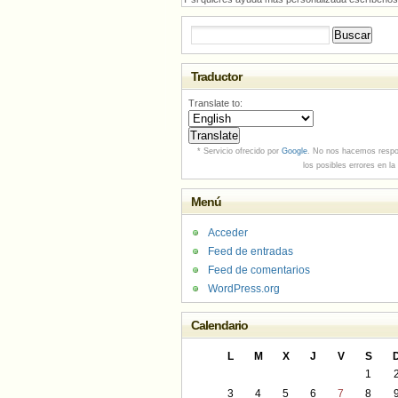
Buscar:
Traductor
Translate to:
* Servicio ofrecido por
Google
. No nos hacemos respo
los posibles errores en la
Menú
Acceder
Feed de entradas
Feed de comentarios
WordPress.org
Calendario
L
M
X
J
V
S
1
3
4
5
6
7
8