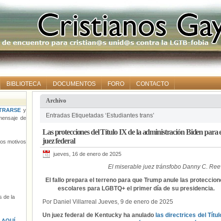
BIBLIOTECA
DOCUMENTOS
FORO
CONTACTO
Archivo
TRARSE
y
Entradas Etiquetadas ‘Estudiantes trans’
ensaje de
Las protecciones del Título IX de la administración Biden pa
juez federal
tros motivos
jueves, 16 de enero de 2025
El miserable juez tránsfobo Danny C. Re
El fallo prepara el terreno para que Trump anule las proteccio
escolares para LGBTQ+ el primer día de su presidencia.
 de la
Por Daniel Villarreal Jueves, 9 de enero de 2025
Un juez federal de Kentucky ha anulado
las directrices del Títul
s
AQUÍ