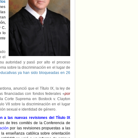
 los
Biden
ones
para
las
estudiantes
ran
LGBTQ+
anuladas
ón,
por
y C.
un
o lo
juez
nte
federal
rado
e el
u autoridad y pasó por alto el proceso
ema sobre la discriminación en el lugar de
 educativas ya han sido bloqueadas en 26
dona, anunció que el Título IX, la ley de
s financiadas con fondos federales «
por
 la Corte Suprema en Bostock v. Clayton
ulo VII sobre la discriminación en el lugar
ción sexual e identidad de género.
n a las nuevas revisiones del Título IX
tes de tres comités de la Conferencia de
ación
por las revisiones propuestas a las
a la enseñanza católica sobre orientación