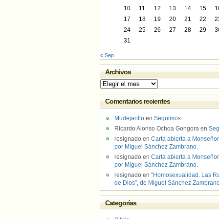
10
11
12
13
14
15
1
17
18
19
20
21
22
2
24
25
26
27
28
29
3
31
« Sep
Archivos
Archivos
Comentarios recientes
Mudejarillo
en
Seguimos…
Ricardo Alonso Ochoa Gongora
en
Se
resignado
en
Carta abierta a Monseñor
por Miguel Sánchez Zambrano.
resignado
en
Carta abierta a Monseñor
por Miguel Sánchez Zambrano.
resignado
en
“Homosexualidad. Las R
de Dios”, de Miguel Sánchez Zambran
Categorías