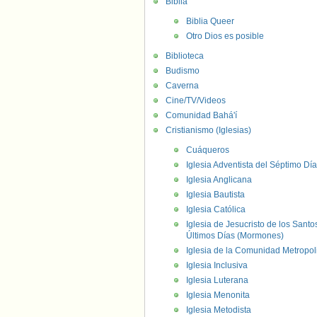
Biblia
Biblia Queer
Otro Dios es posible
Biblioteca
Budismo
Caverna
Cine/TV/Videos
Comunidad Bahá'í
Cristianismo (Iglesias)
Cuáqueros
Iglesia Adventista del Séptimo Día
Iglesia Anglicana
Iglesia Bautista
Iglesia Católica
Iglesia de Jesucristo de los Santo
Últimos Días (Mormones)
Iglesia de la Comunidad Metropol
Iglesia Inclusiva
Iglesia Luterana
Iglesia Menonita
Iglesia Metodista