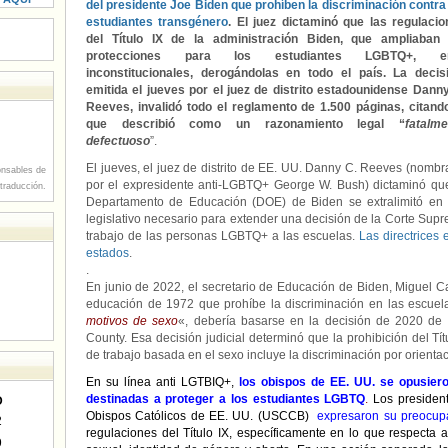
del presidente Joe Biden que prohíben la discriminación contra
estudiantes transgénero
. El juez dictaminó que las regulaci
del Título IX de la administración Biden, que ampliaban 
protecciones para los estudiantes LGBTQ+, e
inconstitucionales, derogándolas en todo el país. La decisi
emitida el jueves por el juez de distrito estadounidense Dann
Reeves, invalidó todo el reglamento de 1.500 páginas, citand
que describió como un razonamiento legal “
fatalme
defectuoso
”.
El jueves, el juez de distrito de EE. UU. Danny C. Reeves (nomb
nsables de
por el expresidente anti-LGBTQ+ George W. Bush) dictaminó qu
 traducción.
Departamento de Educación (DOE) de Biden se extralimitó en s
legislativo necesario para extender una decisión de la Corte Supr
trabajo de las personas LGBTQ+ a las escuelas.
Las directrices
estados
.
.
En junio de 2022, el secretario de Educación de Biden, Miguel Car
educación de 1972 que prohíbe la discriminación en las escuela
motivos de sexo
«, debería basarse en la decisión de 2020 de
County. Esa decisión judicial determinó que la prohibición del Tít
de trabajo basada en el sexo incluye la discriminación por orienta
En su línea anti LGTBIQ+,
los obispos de EE. UU. se opusiero
destinadas a proteger a los estudiantes LGBTQ
.
Los presiden
D
Obispos Católicos de EE. UU. (USCCB)
expresaron su preocup
2
regulaciones del Título IX, específicamente en lo que respecta 
9