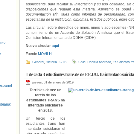
adolescente, para facilitar su integración y su uso cotidiano, sin
disposiciones que regulan esta materia. Asimismo se podrá 
documentación afín, tales como informes de personalidad, co
especialista de la institución, diplomas, listados públicos, entre otro
Las circular sobre derechos de niños, niños y adolescentes (N
cumplimiento de un Acuerdo de Solución Amistosa que el Estad
Comisión Interamericana de DDHH (CIDH)
 rev.
Nueva circular
aqui
Fuente
MOVILH
o
General
,
Historia LGTBI
Chile
,
Daniela Andrade
,
Estudiantes tr
1 de cada 3 estudiantes trans de de EE.UU. ha intentado suicida
jueves, 31 de enero de 2019
spañol
Terribles datos: un
tercio de los
estudiantes TRANS ha
sbiana)
intentado suicidarse
en 2018.
Un tercio de los
estudiantes trans han
intentado suicidarse el
año pasado, según las