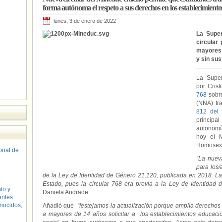
forma autónoma el respeto a sus derechos en los establecimiento
lunes, 3 de enero de 2022
La Super
circular
mayores 
y sin sus
La Super
por Crist
768
sobre
(NNA) tr
812 del
principa
autonomí
hoy el M
Homosexu
sonal de
“La nuev
para los/
de la Ley de Identidad de Género 21.120, publicada en 2018. La 
Estado, pues la circular 768 era previa a la Ley de Identidad 
to y
Daniela Andrade.
entes
nocidos,
Añadió que
“festejamos la actualización porque amplía derechos 
a mayores de 14 años solicitar a los establecimientos educac