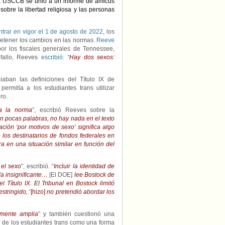
 la USCCB se unió a un informe de amicus
obre la libertad religiosa y las personas
ntrar en vigor el 1 de agosto de 2022
, los
etener los cambios en las normas.
Reeve
r los fiscales generales de Tennessee,
 fallo, Reeves
escribió
:
“
Hay dos sexos:
aban las definiciones del Título IX de
ermitía a los estudiantes trans utilizar
ro.
da la norma
”, escribió Reeves sobre la
n pocas palabras, no hay nada en el texto
ación ‘por motivos de sexo’ significa algo
ue los destinatarios de fondos federales en
ra en una situación similar en función del
 el sexo
”, escribió. “
Incluir la identidad de
da insignificante…
[El DOE]
lee Bostock de
 Título IX. El Tribunal en Bostock limitó
estringido,
‘[hizo]
no pretendió abordar los
amente amplia
” y también cuestionó una
o de los estudiantes trans como una forma