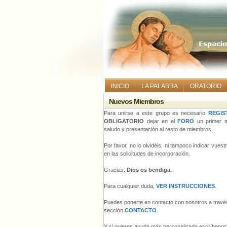
INICIO
LA PALABRA
ORATORIO
Nuevos Miembros
Para unirse a este grupo es necesario
REGIS
OBLIGATORIO
dejar en el
FORO
un primer m
saludo y presentación al resto de miembros.
Por favor, no lo olvidéis, ni tampoco indicar vues
en las solicitudes de incorporación.
Gracias.
Dios os bendiga.
Para cualquier duda,
VER INSTRUCCIONES
.
Puedes ponerte en contacto con nosotros a través
sección
CONTACTO
.
Y si quieres ayuda más personalizada escríbeno