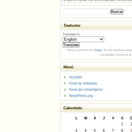
Buscar:
Traductor
Translate to:
* Servicio ofrecido por
Google
. No nos hacemos respo
los posibles errores en la
Menú
Acceder
Feed de entradas
Feed de comentarios
WordPress.org
Calendario
L
M
X
J
V
S
1
3
4
5
6
7
8