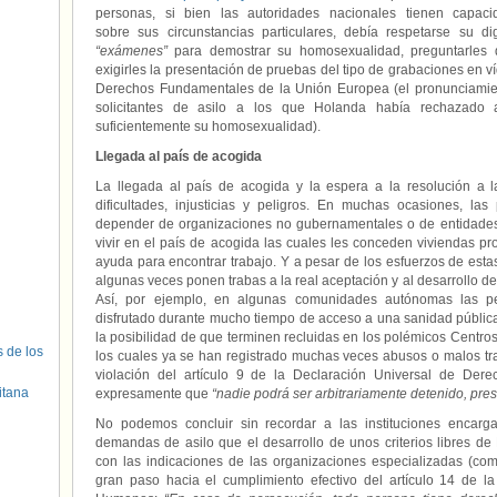
personas, si bien las autoridades nacionales tienen capaci
sobre sus circunstancias particulares, debía respetarse su di
“exámenes”
para demostrar su homosexualidad, preguntarles d
exigirles la presentación de pruebas del tipo de grabaciones en ví
Derechos Fundamentales de la Unión Europea (el pronunciamient
solicitantes de asilo a los que Holanda había rechazado
suficientemente su homosexualidad).
Llegada al país de acogida
La llegada al país de acogida y la espera a la resolución a 
dificultades, injusticias y peligros. En muchas ocasiones, l
depender de organizaciones no gubernamentales o de entidades 
vivir en el país de acogida las cuales les conceden viviendas pro
ayuda para encontrar trabajo. Y a pesar de los esfuerzos de esta
algunas veces ponen trabas a la real aceptación y al desarrollo d
Así, por ejemplo, en algunas comunidades autónomas las 
disfrutado durante mucho tiempo de acceso a una sanidad públic
la posibilidad de que terminen recluidas en los polémicos Centros
s de los
los cuales ya se han registrado muchas veces abusos o malos tr
violación del artículo 9 de la Declaración Universal de De
itana
expresamente que
“nadie podrá ser arbitrariamente detenido, pres
No podemos concluir sin recordar a las instituciones encarga
demandas de asilo que el desarrollo de unos criterios libres de
con las indicaciones de las organizaciones especializadas (c
gran paso hacia el cumplimiento efectivo del artículo 14 de l