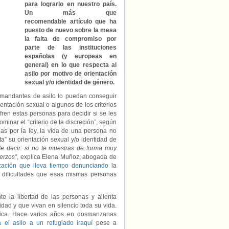
de
para lograrlo en nuestro país.
género,
Un más que
asignatura
recomendable artículo que ha
pendiente
puesto de nuevo sobre la mesa
en
la falta de compromiso por
España
parte de las instituciones
españolas (y europeas en
general) en lo que respecta al
asilo por motivo de orientación
sexual y/o identidad de género.
demandantes de asilo lo puedan conseguir
ntación sexual o algunos de los criterios
ufren estas personas para decidir si se les
inar el “criterio de la discreción”, según
as por la ley, la vida de una persona no
ta” su orientación sexual y/o identidad de
e decir: si no te muestras de forma muy
erzos”
, explica Elena Muñoz, abogada de
ación que lleva tiempo denunciando
la
 dificultades que esas mismas personas
te la libertad de las personas y alienta
dad y que vivan en silencio toda su vida.
plica. Hace varios años en dosmanzanas
 el asilo a un refugiado iraquí
pese a