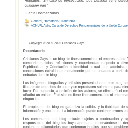
Humanos:
“En caso de persecución, toda persona tiene derech
cualquier país”.
Fuente Dosmanzanas
General
,
Homofobia/ Transfobia.
ACNUR
,
Asilo
,
Carta de Derechos Fundamentales de la Unión Europe
Extranjeros (CIE)
,
Declaración Universal de los Derechos Humanos
,
Elena Muñoz
,
España
,
Homofobia
,
Refugiados
,
Transfobia
,
Tribunal d
Copyright © 2009-2025 Cristianos Gays
Recordatorio
Cristianos Gays es un blog sin fines comerciales ni empresariales. 
compartir, noticias, reflexiones y experiencias respecto a 
Espiritualidad y Orientación o identidad sexual. Los administ
conclusiones extraídas personalmente por los usuarios a partir d
entradas de este blog.
Las imágenes, fotografías y artículos presentadas en este blog s
titulares de derechos de autor y se reproducen solamente para efecto
lucro. Por supuesto, a petición de los autores, se eliminará el 
añadirá un enlace. Este sitio no tiene fines comerciales ni empresa
ningún tipo.
El propietario del blog no garantiza la solidez y la fiabilidad d
información y encuentro. La información puede contener errores e 
Los comentarios del blog estarán sujetos a moderación y a
responsables del blog los haya aprobado, reservándose el der
contenidos difamatorios, que contengan insultos, que se consideren