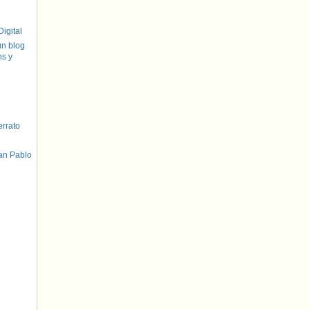
igital
un blog
hs y
errato
an Pablo