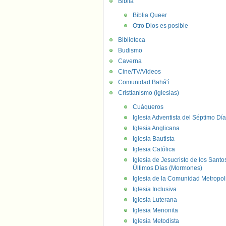
Biblia
Biblia Queer
Otro Dios es posible
Biblioteca
Budismo
Caverna
Cine/TV/Videos
Comunidad Bahá'í
Cristianismo (Iglesias)
Cuáqueros
Iglesia Adventista del Séptimo Día
Iglesia Anglicana
Iglesia Bautista
Iglesia Católica
Iglesia de Jesucristo de los Santo
Últimos Días (Mormones)
Iglesia de la Comunidad Metropol
Iglesia Inclusiva
Iglesia Luterana
Iglesia Menonita
Iglesia Metodista