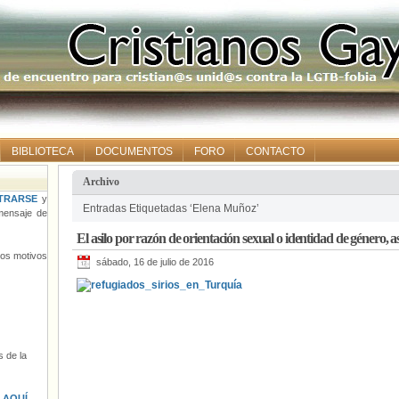
BIBLIOTECA
DOCUMENTOS
FORO
CONTACTO
Archivo
TRARSE
y
Entradas Etiquetadas ‘Elena Muñoz’
ensaje de
El asilo por razón de orientación sexual o identidad de género,
tros motivos
sábado, 16 de julio de 2016
 de la
s
AQUÍ