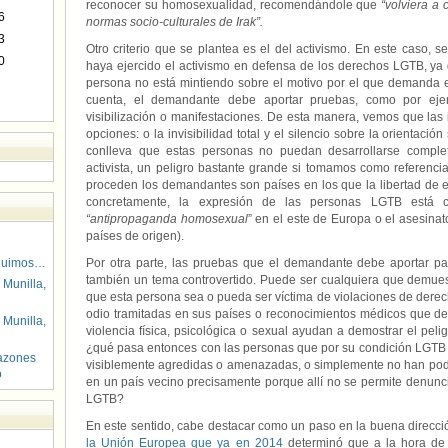
reconocer su homosexualidad, recomendándole que
“volviera a 
6
normas socio-culturales de Irak”.
3
Otro criterio que se plantea es el del activismo. En este caso,
0
haya ejercido el activismo en defensa de los derechos LGTB, y
persona no está mintiendo sobre el motivo por el que demanda el
cuenta, el demandante debe aportar pruebas, como por ejem
visibilización o manifestaciones. De esta manera, vemos que las i
opciones: o la invisibilidad total y el silencio sobre la orientació
conlleva que estas personas no puedan desarrollarse complet
activista, un peligro bastante grande si tomamos como referenc
proceden los demandantes son países en los que la libertad de e
concretamente, la expresión de las personas LGTB está c
“antipropaganda homosexual
” en el este de Europa o el asesinat
países de origen).
guimos…
Por otra parte, las pruebas que el demandante debe aportar pa
también un tema controvertido. Puede ser cualquiera que demuest
 Munilla,
que esta persona sea o pueda ser víctima de violaciones de dere
odio tramitadas en sus países o reconocimientos médicos que de
 Munilla,
violencia física, psicológica o sexual ayudan a demostrar el peli
¿qué pasa entonces con las personas que por su condición LGTB e
azones
visiblemente agredidas o amenazadas, o simplemente no han podi
o
en un país vecino precisamente porque allí no se permite denunci
LGTB?
En este sentido, cabe destacar como un paso en la buena direcci
la Unión Europea que ya en 2014
determinó que a la hora de v