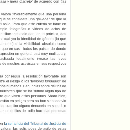
casa y fuera discreto”
de acuerdo con
“las
 se valora favorablemente que una persona
a que se considera una
“prueba”
de que la
 asilo. Para que este criterio se tome en
plo fotografías o vídeos de actos de
nstituciones solo dan, en la práctica, dos
n sexual y/o la identidad de género (lo que
amente) o la visibilidad absoluta como
ia que en casi todos los países de donde
xpresión en general está muy mutilada y,
astigada legalmente (véase las leyes
o de muchos activistas en sus respectivos
ra conseguir la resolución favorable son
re el riesgo o los
“temores fundados
” de
chos humanos. Denuncias sobre delitos de
muestren que se ha sufrido algún tipo de
gro que viven estas personas. Ahora bien,
stán en peligro pero no han sido todavía
do tramitar alguna denuncia en su país o
ar los delitos de odio hacia las personas
ón
la sentencia del Tribunal de Justicia de
alorar las solicitudes de asilo de estas