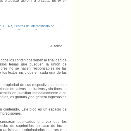
o a buscar asilo y a disfrutar de él en
a
,
CEAR
,
Centros de Internamiento de
Desalambre
,
Discriminación
,
eldiario.es
,
e Justicia de la Unión Europea
Arriba
Todos los contenidos tienen la finalidad de
diversos temas que busquen la unión de
radores no se hacen responsables de las
e los textos incluidos en cada una de las
on propiedad de sus respectivos autores o
s informativos, ilustrativos y sin fines de
contenido en cuestión inmediatamente o se
riales, es gratuito y no genera ingresos de
e su contenido. Este blog es un espacio de
imprecisiones.
parecerán publicados una vez que los
echo de suprimirlos en caso de incluir
 racistas o discriminatorios, que resulten