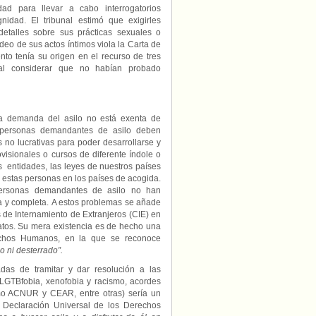
dad para llevar a cabo interrogatorios
gnidad. El tribunal estimó que exigirles
etalles sobre sus prácticas sexuales o
deo de sus actos íntimos viola la Carta de
o tenía su origen en el recurso de tres
 al considerar que no habían probado
la demanda del asilo no está exenta de
as personas demandantes de asilo deben
no lucrativas para poder desarrollarse y
visionales o cursos de diferente índole o
s entidades, las leyes de nuestros países
e estas personas en los países de acogida.
personas demandantes de asilo no han
a y completa. A estos problemas se añade
 de Internamiento de Extranjeros (CIE) en
atos. Su mera existencia es de hecho una
rechos Humanos, en la que se reconoce
o ni desterrado”.
das de tramitar y dar resolución a las
 LGTBfobia, xenofobia y racismo, acordes
omo ACNUR y CEAR, entre otras) sería un
a Declaración Universal de los Derechos