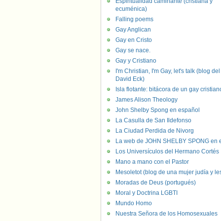
Espiritualidad caminante (cristiana y
ecuménica)
Falling poems
Gay Anglican
Gay en Cristo
Gay se nace.
Gay y Cristiano
I'm Christian, I'm Gay, let's talk (blog del
David Eck)
Isla flotante: bitácora de un gay cristian
James Alison Theology
John Shelby Spong en español
La Casulla de San Ildefonso
La Ciudad Perdida de Nivorg
La web de JOHN SHELBY SPONG en e
Los Universículos del Hermano Cortés
Mano a mano con el Pastor
Mesoletot (blog de una mujer judía y le
Moradas de Deus (portugués)
Moral y Doctrina LGBTI
Mundo Homo
Nuestra Señora de los Homosexuales