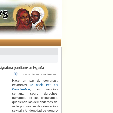
 asignatura pendiente en España
en
Comentarios desactivados
El
Hace un par de semanas,
asilo
eldiario.es
se hacía eco en
por
Desalambre
, su sección
razón
semanal sobre derechos
de
humanos, de las dificultades
orientación
que tienen los demandantes de
sexual
asilo por motivo de orientación
o
identidad
sexual y/o identidad de género