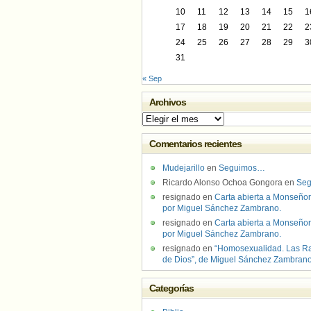
10
11
12
13
14
15
1
17
18
19
20
21
22
2
24
25
26
27
28
29
3
31
« Sep
Archivos
Archivos
Comentarios recientes
Mudejarillo
en
Seguimos…
Ricardo Alonso Ochoa Gongora
en
Se
resignado
en
Carta abierta a Monseñor
por Miguel Sánchez Zambrano.
resignado
en
Carta abierta a Monseñor
por Miguel Sánchez Zambrano.
resignado
en
“Homosexualidad. Las R
de Dios”, de Miguel Sánchez Zambran
Categorías