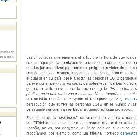
nsables de
 traducción.
Las dificultades que enumera el artículo a la hora de que los 
son, por ejemplo, la aportación de pruebas que demuestren su orie
que los jueces utilizan para medir el peligro o la violencia que s
concede el asilo. Destaca, muy en especial, lo que podríamos denom
el cual si en su país, pese a estar las personas LGTB perseguid
parece correr peligro si es capaz de sobrellevar “de forma discre
género, el asilo no debe ser la opción elegida.
“
Es una forma d
pública, en tu país no te van a molestar. No se tomarán esos esfu
la Comisión Española de Ayuda al Refugiado (CEAR),
organiz
persecución que sufren las personas LGTB en el mundo y las
perseguidas encuentran en España cuando solicitan protección.
Es este, el de la
“discreción”
, un criterio que vulnera claramen
D
la LGTBfobia misma: se pide a las personas que oculten su identi
España, no es, por desgracia, el único país en el que se a
2
recogíamos, por ejemplo, como un tribunal noruego
denegaba
9