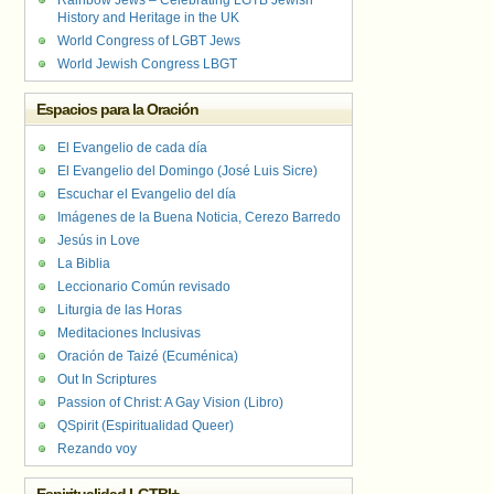
Rainbow Jews – Celebrating LGTB Jewish
History and Heritage in the UK
World Congress of LGBT Jews
World Jewish Congress LBGT
Espacios para la Oración
El Evangelio de cada día
El Evangelio del Domingo (José Luis Sicre)
Escuchar el Evangelio del día
Imágenes de la Buena Noticia, Cerezo Barredo
Jesús in Love
La Biblia
Leccionario Común revisado
Liturgia de las Horas
Meditaciones Inclusivas
Oración de Taizé (Ecuménica)
Out In Scriptures
Passion of Christ: A Gay Vision (Libro)
QSpirit (Espiritualidad Queer)
Rezando voy