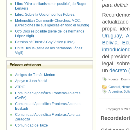
Libro "Otro cristianismo es posible", de Roger
para definir
Lenaers
Recordemos
Libro: Sobre la Opción por los Pobres.
Metropolitan Community Churches. MCC.
actualizado
(Direcciones de sus iglesias en todo el mundo)
propia ide
Otro Dios es posible (serie de los hermanos
Uruguay
,
A
López Vigil)
Bolivia
.
Ec
Passion of Christ: A Gay Vision (Libro)
Un tal Jesús (serie de los hermanos López
introducien
Vigil)
del presiden
legal sobr
Enlaces cristianos
un
decreto (
Amigos de Tomás Merton
Fuente: Dosm
Apoyo a Juan Masiá
ATRIO
General
,
Histo
Argentina
,
Boli
Comunidad Apostólica Fronteras Abiertas
Homofobia
,
Ide
(CAFA)
Constitucional
Comunidad Apostólica Fronteras Abiertas
Euskadi
Copyright © 200
Comunidad Apostólica Fronteras Abiertas
Recordator
Zaragoza
Comunidad de Taizé