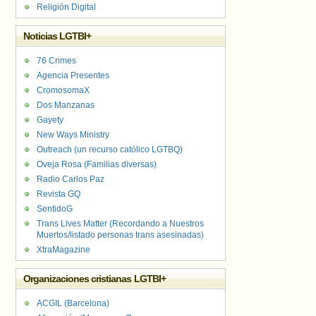
Religión Digital
Noticias LGTBI+
76 Crimes
Agencia Presentes
CromosomaX
Dos Manzanas
Gayety
New Ways Ministry
Outreach (un recurso católico LGTBQ)
Oveja Rosa (Familias diversas)
Radio Carlos Paz
Revista GQ
SentidoG
Trans Lives Matter (Recordando a Nuestros
Muertos/listado personas trans asesinadas)
XtraMagazine
Organizaciones cristianas LGTBI+
ACGIL (Barcelona)