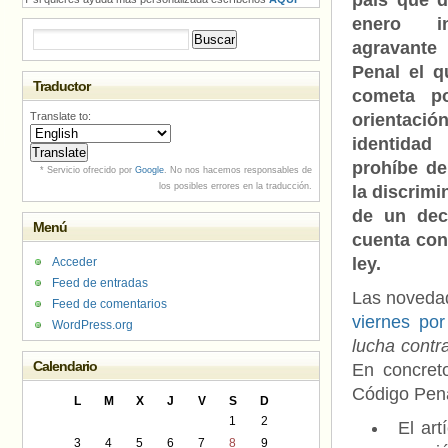
país que d
enero i
Buscar:
agravante
Penal el q
Traductor
cometa p
Translate to:
orientac
identidad
prohíbe de
* Servicio ofrecido por
Google
. No nos hacemos responsables de
los posibles errores en la traducción.
la discrimi
de un decr
Menú
cuenta con
ley.
Acceder
Feed de entradas
Las novedad
Feed de comentarios
viernes por
WordPress.org
lucha contra
Calendario
En concreto
Código Pena
L
M
X
J
V
S
D
1
2
El art
3
4
5
6
7
8
9