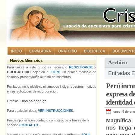
INICIO
LA PALABRA
ORATORIO
BIBLIOTECA
DOCUMENT
Nuevos Miembros
Archivo
Para unirse a este grupo es necesario
REGISTRARSE
y
OBLIGATORIO
dejar en el
FORO
un primer mensaje de
Entradas E
saludo y presentación al resto de miembros.
Perú incor
Por favor, no lo olvidéis, ni tampoco indicar vuestros motivos
en las solicitudes de incorporación.
expresa de
identidad 
Gracias.
Dios os bendiga.
Para cualquier duda,
VER INSTRUCCIONES
.
lunes, 9 de en
Magnífica 
Puedes ponerte en contacto con nosotros a través de la
sección
CONTACTO
.
nos llega 
Y si quieres ayuda más personalizada escríbenos
AQUÍ