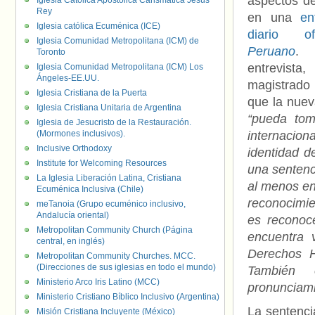
aspectos d
Iglesia Católica Apostólica Carismática Jesús
Rey
en una
en
Iglesia católica Ecuménica (ICE)
diario o
Iglesia Comunidad Metropolitana (ICM) de
Peruano
. 
Toronto
entrevi
Iglesia Comunidad Metropolitana (ICM) Los
Ángeles-EE.UU.
magistrad
Iglesia Cristiana de la Puerta
que la nuev
Iglesia Cristiana Unitaria de Argentina
“pueda tom
Iglesia de Jesucristo de la Restauración.
(Mormones inclusivos).
internacion
Inclusive Orthodoxy
identidad 
Institute for Welcoming Resources
una sentenc
La Iglesia Liberación Latina, Cristiana
al menos en
Ecuménica Inclusiva (Chile)
reconocimie
meTanoia (Grupo ecuménico inclusivo,
Andalucía oriental)
es reconoce
Metropolitan Community Church (Página
encuentra 
central, en inglés)
Derechos H
Metropolitan Community Churches. MCC.
(Direcciones de sus iglesias en todo el mundo)
También 
Ministerio Arco Iris Latino (MCC)
pronunciami
Ministerio Cristiano Bíblico Inclusivo (Argentina)
La sentenci
Misión Cristiana Incluyente (México)