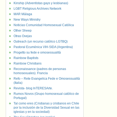
Kinship (Adventistas gays y lesbianas)
LGBT Religious Archives Network
MAR Málaga
New Ways Ministry
Noticias Comunidad Homosexual Católica
Other Sheep
Otras Ovejas
Outreach (un recurso católico LGTBQ)
Pastoral Ecuménica VIH-SIDA (Argentina)
Progetto su fede e omosessualità
Rainbow Baptists
Rainbow Christians
Reconaissance (padres de personas
homosexuales). Francia
Refo – Rete Evangelica Fede e Omosessualità
(Italia)
Revista- blog InTERESArte.
Rumos Novos (Grupo homosexual católico de
Portugal)
Tal como eres (Cristianas y cristianos en Chile
por la inclusión de la Diversidad Sexual en las
iglesias y en la sociedad)