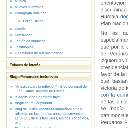
Música
orientación
Nuevos Miembros
discriminaci
Pedagogía oracional
Humala
dec
Lectio Divina
Plan Nacio
Poesía
No es que
Sexualidad
especialme
Tablón de Anuncios
que por lo 
Testimonios
de Verónik
Una batería de buenas noticias
izquierdas 
Enlaces de Interés
presidenci
favor de la
Blogs Personales inclusivos
que bastan
"Artículos para la reflexión" – Blog personal de
victoria de
Juan Carlos Urquhart de Barros.
con la com
"Sedom. Indebidamente tuyo"
de las unio
Anglicanum Scriptorium
se había 
Blog de Jesús Donaire (acompañamiento y
reflexión en favor de las personas creyentes
patrimonia
LGBTIQ+, de sus familiares, amigos, conocidos,
Peruanos Po
etc)