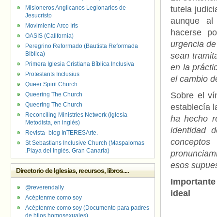
Misioneros Anglicanos Legionarios de
tutela judic
Jesucristo
aunque al 
Movimiento Arco Iris
hacerse p
OASIS (California)
urgencia de
Peregrino Reformado (Bautista Reformada
Bíblica)
sean tramit
Primera Iglesia Cristiana Bíblica Inclusiva
en la prácti
Protestants Inclusius
el cambio d
Queer Spirit Church
Sobre el ví
Queering The Church
Queering The Church
establecía 
Reconciling Ministries Network (Iglesia
ha hecho re
Metodista, en inglés)
identidad 
Revista- blog InTERESArte.
conceptos
St Sebastians Inclusive Church (Maspalomas
.Playa del Inglés. Gran Canaria)
pronunciam
esos supues
Directorio de Iglesias, recursos, libros....
Importante
@reverendally
ideal
Acéptenme como soy
Acéptenme como soy (Documento para padres
de hijos homosexuales)