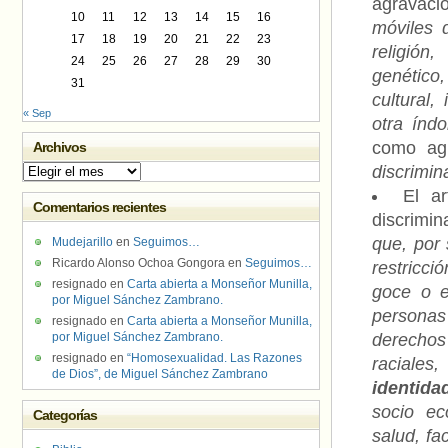
agravaci
10
11
12
13
14
15
16
móviles d
17
18
19
20
21
22
23
religión
24
25
26
27
28
29
30
genético
31
cultural,
« Sep
otra índo
como ag
Archivos
discrimin
Archivos
El ar
Comentarios recientes
discrimin
que, por 
Mudejarillo
en
Seguimos…
Ricardo Alonso Ochoa Gongora
en
Seguimos…
restricci
resignado
en
Carta abierta a Monseñor Munilla,
goce o e
por Miguel Sánchez Zambrano.
personas
resignado
en
Carta abierta a Monseñor Munilla,
por Miguel Sánchez Zambrano.
derechos
resignado
en
“Homosexualidad. Las Razones
raciales
de Dios”, de Miguel Sánchez Zambrano
identida
socio ec
Categorías
salud, fa