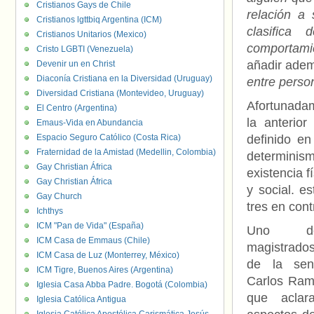
Cristianos Gays de Chile
relación a
Cristianos lgttbiq Argentina (ICM)
clasifica
Cristianos Unitarios (Mexico)
comportami
Cristo LGBTI (Venezuela)
añadir adem
Devenir un en Christ
Diaconía Cristiana en la Diversidad (Uruguay)
entre perso
Diversidad Cristiana (Montevideo, Uruguay)
Afortunadam
El Centro (Argentina)
la anterio
Emaus-Vida en Abundancia
Espacio Seguro Católico (Costa Rica)
definido en
Fraternidad de la Amistad (Medellin, Colombia)
determinism
Gay Christian África
existencia f
Gay Christian África
y social. e
Gay Church
tres en cont
Ichthys
ICM "Pan de Vida" (España)
Uno d
ICM Casa de Emmaus (Chile)
magistrados
ICM Casa de Luz (Monterrey, México)
de la sen
ICM Tigre, Buenos Aires (Argentina)
Carlos Ram
Iglesia Casa Abba Padre. Bogotá (Colombia)
que aclar
Iglesia Católica Antigua