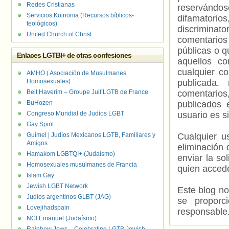
Redes Cristianas
reservándos
Servicios Koinonia (Recursos bíblicos-
difamatorio
teológicos)
discriminat
United Church of Christ
comentarios
públicas o 
Enlaces LGTBI+ de otras confesiones
aquellos c
cualquier c
AMHO ( Asociación de Musulmanes
Homosexuales)
publicada.
Beit Haverim – Groupe Juif LGTB de France
comentarios,
BuHozen
publicados 
Congreso Mundial de Judíos LGBT
usuario es s
Gay Spirit
Guimel | Judíos Mexicanos LGTB, Familiares y
Cualquier us
Amigos
eliminación 
Hamakom LGBTQI+ (Judaísmo)
enviar la so
Homosexuales musulmanes de Francia
quien accede
Islam Gay
Jewish LGBT Network
Este blog no
Judíos argentinos GLBT (JAG)
se proporc
Lovejihadspain
responsable
NCI Emanuel (Judaísmo)