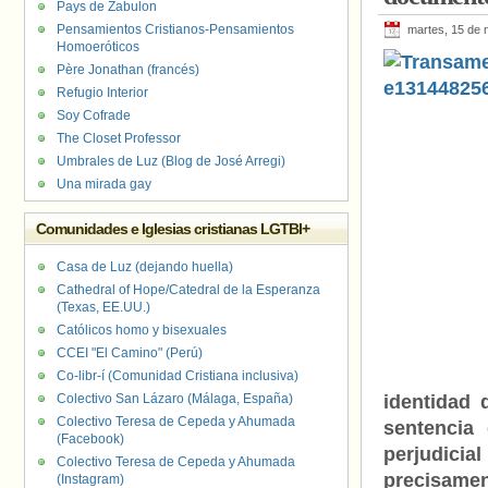
Pays de Zabulon
Pensamientos Cristianos-Pensamientos
martes, 15 de 
Homoeróticos
Père Jonathan (francés)
Refugio Interior
Soy Cofrade
The Closet Professor
Umbrales de Luz (Blog de José Arregi)
Una mirada gay
Comunidades e Iglesias cristianas LGTBI+
Casa de Luz (dejando huella)
Cathedral of Hope/Catedral de la Esperanza
(Texas, EE.UU.)
Católicos homo y bisexuales
CCEI "El Camino" (Perú)
Co-libr-í (Comunidad Cristiana inclusiva)
Colectivo San Lázaro (Málaga, España)
identidad 
Colectivo Teresa de Cepeda y Ahumada
sentencia 
(Facebook)
perjudici
Colectivo Teresa de Cepeda y Ahumada
precisamen
(Instagram)