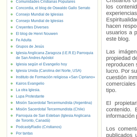
Cristianos G
Comunidades Cristianas Populares
los contenid
Concordia, el blog de Oswaldo Gallo Serrato
experienci
Consejo Mundial de Iglesias
Espiritualid
Consejo Mundial de Iglesias
hacen respo
Creyentes Diverses
usuarios a p
El blog de Henri Nouwen
este blog.
Fe Adulta
Grupos de Jesús
Las imágene
Iglesia Anglicana Zaragoza (I.E.R.E) Parroquia
propiedad de
de San Andres Apóstol
reproducen s
Iglesia según el Evangelio hoy
lucro. Por s
Iglesia Unida (Carolina del Norte, USA)
cuestión inm
Instituto de Formación religiosa «San Cipriano»
comerciales 
Kairos Evangelio
tipo.
La otra Iglesia.
Lupa Protestante
El propieta
Misión Sacerdotal Tercermundista (Argentina)
contenido. 
Misión Sacerdotal Tercermundista (Chile)
información 
Parroquia de San Esteban (Iglesia Anglicana
de Toronto, Canadá)
PodcastyRadio (Cristianos)
Los comenta
Por tantas
publicados 