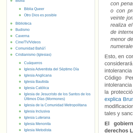
Biblia
con pena 
Biblia Queer
o con pr
Otro Dios es posible
veinte jo
Biblioteca
realiza e
Budismo
de intern
Caverna
menor de 
Cine/TV/Videos
numerales
Comunidad Bahá'í
Cristianismo (Iglesias)
Esto, en co
considerará
Cuáqueros
Iglesia Adventista del Séptimo Día
intoleranc
Iglesia Anglicana
Código Pen
Iglesia Bautista
intolerancia
Iglesia Católica
la protecci
Iglesia de Jesucristo de los Santos de los
explica Bru
Últimos Días (Mormones)
Iglesia de la Comunidad Metropolitana
modificacio
Iglesia Inclusiva
tales y san
Iglesia Luterana
El gobier
Iglesia Menonita
derechos 
Iglesia Metodista