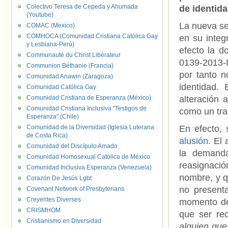
Colectivo Teresa de Cepeda y Ahumada
de identida
(Youtube)
La nueva s
COMAC (Mexico)
COMHOCA (Comunidad Cristiana Católica Gay
en su integ
y Lesbiana-Perú)
efecto la d
Communauté du Christ Libérateur
0139-2013-
Communion Béthanie (Francia)
por tanto n
Comunidad Anawin (Zaragoza)
identidad.
Comunidad Católica Gay
Comunidad Cristiana de Esperanza (México)
alteración 
Comunidad Cristiana Inclusiva "Testigos de
como un tra
Esperanza" (Chile)
Comunidad de la Diversidad (Iglesia Luterana
En efecto, 
de Costa Rica)
alusión
. El
Comunidad del Discípulo Amado
la demanda
Comunidad Homosexual Católica de México
reasignació
Comunidad Inclusiva Esperanza (Venezuela)
nombre, y qu
Corazón De Jesús Lgbt
no present
Covenant Network of Presbyterians
Creyentes Diverses
momento de 
CRISMHOM
que ser rec
Cristianismo en Diversidad
alguien que