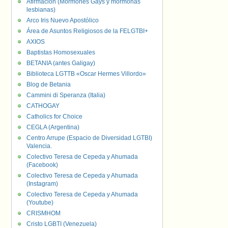
Afirmación (Mormones Gays y mormonas
lesbianas)
Arco Iris Nuevo Apostólico
Área de Asuntos Religiosos de la FELGTBI+
AXIOS
Baptistas Homosexuales
BETANIA (antes Galigay)
Biblioteca LGTTB «Oscar Hermes Villordo»
Blog de Betania
Cammini di Speranza (Italia)
CATHOGAY
Catholics for Choice
CEGLA (Argentina)
Centro Arrupe (Espacio de Diversidad LGTBI)
Valencia.
Colectivo Teresa de Cepeda y Ahumada
(Facebook)
Colectivo Teresa de Cepeda y Ahumada
(Instagram)
Colectivo Teresa de Cepeda y Ahumada
(Youtube)
CRISMHOM
Cristo LGBTI (Venezuela)