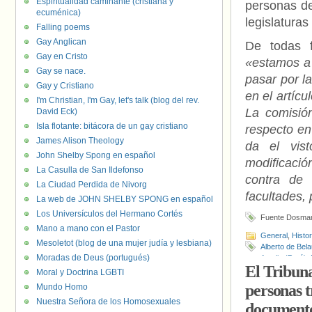
Espiritualidad caminante (cristiana y
personas de
ecuménica)
legislatura
Falling poems
Gay Anglican
De todas 
Gay en Cristo
«estamos a 
Gay se nace.
pasar por l
Gay y Cristiano
en el artíc
I'm Christian, I'm Gay, let's talk (blog del rev.
La comisió
David Eck)
Isla flotante: bitácora de un gay cristiano
respecto en
James Alison Theology
da el vis
John Shelby Spong en español
modificació
La Casulla de San Ildefonso
contra de 
La Ciudad Perdida de Nivorg
facultades, 
La web de JOHN SHELBY SPONG en español
Los Universículos del Hermano Cortés
Fuente Dosma
Mano a mano con el Pastor
General
,
Histo
Mesoletot (blog de una mujer judía y lesbiana)
Alberto de Bel
Moradas de Deus (portugués)
Amplio (Perú)
,
El Tribuna
Pablo Kuczyns
Moral y Doctrina LGBTI
personas t
Mundo Homo
Nuestra Señora de los Homosexuales
documentos