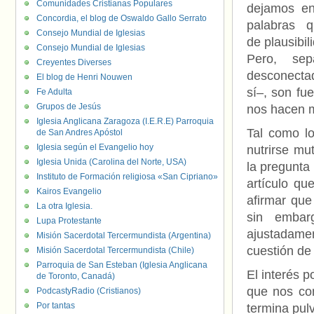
Comunidades Cristianas Populares
dejamos en
Concordia, el blog de Oswaldo Gallo Serrato
palabras 
Consejo Mundial de Iglesias
de plausibil
Consejo Mundial de Iglesias
Pero, sep
Creyentes Diverses
desconecta
El blog de Henri Nouwen
sí–, son fu
Fe Adulta
Grupos de Jesús
nos hacen 
Iglesia Anglicana Zaragoza (I.E.R.E) Parroquia
Tal como l
de San Andres Apóstol
Iglesia según el Evangelio hoy
nutrirse m
Iglesia Unida (Carolina del Norte, USA)
la pregunta
Instituto de Formación religiosa «San Cipriano»
artículo qu
Kairos Evangelio
afirmar que
La otra Iglesia.
sin embar
Lupa Protestante
ajustadamen
Misión Sacerdotal Tercermundista (Argentina)
cuestión de
Misión Sacerdotal Tercermundista (Chile)
Parroquia de San Esteban (Iglesia Anglicana
El interés p
de Toronto, Canadá)
que nos co
PodcastyRadio (Cristianos)
Por tantas
termina pul