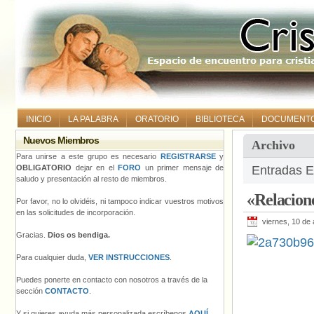
INICIO
LA PALABRA
ORATORIO
BIBLIOTECA
DOCUMENT
Nuevos Miembros
Archivo
Para unirse a este grupo es necesario
REGISTRARSE
y
OBLIGATORIO
dejar en el
FORO
un primer mensaje de
Entradas E
saludo y presentación al resto de miembros.
«Relacion
Por favor, no lo olvidéis, ni tampoco indicar vuestros motivos
en las solicitudes de incorporación.
viernes, 10 de
Gracias.
Dios os bendiga.
Para cualquier duda,
VER INSTRUCCIONES
.
Puedes ponerte en contacto con nosotros a través de la
sección
CONTACTO
.
Y si quieres ayuda más personalizada escríbenos
AQUÍ