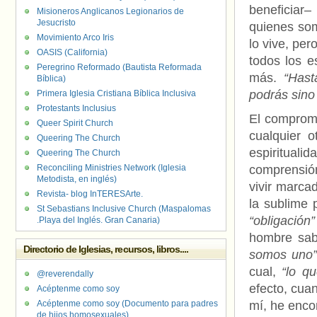
beneficiar
Misioneros Anglicanos Legionarios de
Jesucristo
quienes so
Movimiento Arco Iris
lo vive, pe
OASIS (California)
todos los e
Peregrino Reformado (Bautista Reformada
más.
“Hasta
Bíblica)
podrás sino 
Primera Iglesia Cristiana Bíblica Inclusiva
Protestants Inclusius
El compromi
Queer Spirit Church
cualquier 
Queering The Church
espiritual
Queering The Church
Reconciling Ministries Network (Iglesia
comprensión
Metodista, en inglés)
vivir marca
Revista- blog InTERESArte.
la sublime 
St Sebastians Inclusive Church (Maspalomas
“obligación”
.Playa del Inglés. Gran Canaria)
hombre sab
Directorio de Iglesias, recursos, libros....
somos uno”
cual,
“lo q
@reverendally
efecto, cua
Acéptenme como soy
Acéptenme como soy (Documento para padres
mí, he encon
de hijos homosexuales)