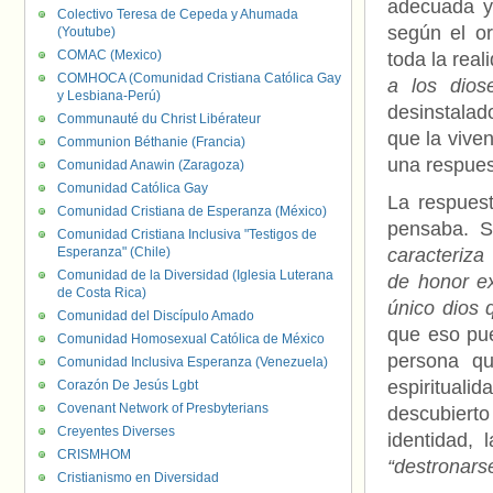
adecuada y 
Colectivo Teresa de Cepeda y Ahumada
según el o
(Youtube)
COMAC (Mexico)
toda la real
COMHOCA (Comunidad Cristiana Católica Gay
a los dios
y Lesbiana-Perú)
desinstalad
Communauté du Christ Libérateur
que la vive
Communion Béthanie (Francia)
una respues
Comunidad Anawin (Zaragoza)
Comunidad Católica Gay
La respues
Comunidad Cristiana de Esperanza (México)
pensaba. S
Comunidad Cristiana Inclusiva "Testigos de
Esperanza" (Chile)
caracteriza
Comunidad de la Diversidad (Iglesia Luterana
de honor ex
de Costa Rica)
único dios 
Comunidad del Discípulo Amado
que eso pu
Comunidad Homosexual Católica de México
persona q
Comunidad Inclusiva Esperanza (Venezuela)
espirituali
Corazón De Jesús Lgbt
Covenant Network of Presbyterians
descubiert
Creyentes Diverses
identidad, 
CRISMHOM
“destronars
Cristianismo en Diversidad