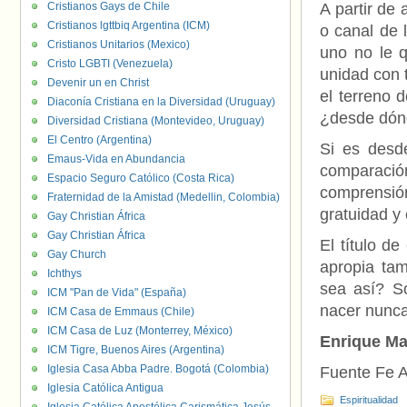
Cristianos Gays de Chile
A partir de
Cristianos lgttbiq Argentina (ICM)
o canal de 
Cristianos Unitarios (Mexico)
uno no le q
Cristo LGBTI (Venezuela)
unidad con 
Devenir un en Christ
el terreno 
Diaconía Cristiana en la Diversidad (Uruguay)
¿desde dón
Diversidad Cristiana (Montevideo, Uruguay)
El Centro (Argentina)
Si es desde
Emaus-Vida en Abundancia
comparación
Espacio Seguro Católico (Costa Rica)
comprensión
Fraternidad de la Amistad (Medellin, Colombia)
gratuidad y 
Gay Christian África
Gay Christian África
El título d
Gay Church
apropia ta
Ichthys
sea así? S
ICM "Pan de Vida" (España)
nacer nunca
ICM Casa de Emmaus (Chile)
ICM Casa de Luz (Monterrey, México)
Enrique Ma
ICM Tigre, Buenos Aires (Argentina)
Iglesia Casa Abba Padre. Bogotá (Colombia)
Fuente Fe A
Iglesia Católica Antigua
Espiritualidad