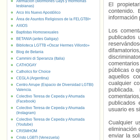
Afirmación (Mormones Gays y mormonas
El propieta
lesbianas)
contenido. 
Arco Iris Nuevo Apostólico
información 
Área de Asuntos Religiosos de la FELGTBI+
AXIOS
Los comenta
Baptistas Homosexuales
publicados 
BETANIA (antes Galigay)
reservándos
Biblioteca LGTTB «Oscar Hermes Villordo»
difamatorio
Blog de Betania
discriminat
Cammini di Speranza (Italia)
comentarios
CATHOGAY
públicas o 
Catholics for Choice
aquellos c
CEGLA (Argentina)
cualquier c
Centro Arrupe (Espacio de Diversidad LGTBI)
publicada.
Valencia.
comentarios,
Colectivo Teresa de Cepeda y Ahumada
(Facebook)
publicados 
Colectivo Teresa de Cepeda y Ahumada
usuario es s
(Instagram)
Colectivo Teresa de Cepeda y Ahumada
Cualquier us
(Youtube)
eliminación 
CRISMHOM
enviar la so
Cristo LGBTI (Venezuela)