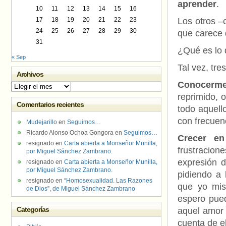
aprender
.
10
11
12
13
14
15
16
17
18
19
20
21
22
23
Los otros –
24
25
26
27
28
29
30
que carece d
31
¿Qué es lo q
« Sep
Tal vez, tre
Archivos
Conocerme 
Archivos
reprimido, 
Comentarios recientes
todo aquell
con frecuenc
Mudejarillo
en
Seguimos…
Ricardo Alonso Ochoa Gongora
en
Seguimos…
Crecer en
resignado
en
Carta abierta a Monseñor Munilla,
frustracio
por Miguel Sánchez Zambrano.
expresión d
resignado
en
Carta abierta a Monseñor Munilla,
por Miguel Sánchez Zambrano.
pidiendo a 
resignado
en
“Homosexualidad. Las Razones
que yo mis
de Dios”, de Miguel Sánchez Zambrano
espero pued
Categorías
aquel amor 
cuenta de e