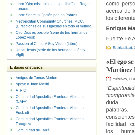
como perso
Libro "Otro cristianismo es posible", de Roger
Lenaers
acerca de 
Libro: Sobre la Opción por los Pobres.
los diferent
Metropolitan Community Churches. MCC.
(Direcciones de sus iglesias en todo el mundo)
Enrique Ma
Otro Dios es posible (serie de los hermanos
López Vigil)
Fuente Fe A
Passion of Christ: A Gay Vision (Libro)
Espiritualidad
,
Un tal Jesús (serie de los hermanos López
Vigil)
«El ego se
Enlaces cristianos
Martínez
Amigos de Tomás Merton
miércoles, 17 
Apoyo a Juan Masiá
“Espirituali
ATRIO
“compromis
Comunidad Apostólica Fronteras Abiertas
(CAFA)
duda, h
Comunidad Apostólica Fronteras Abiertas
palabras.
Euskadi
conscient
Comunidad Apostólica Fronteras Abiertas
facilidad 
Zaragoza
Comunidad de Taizé
los huma