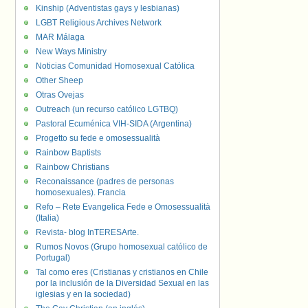
Kinship (Adventistas gays y lesbianas)
LGBT Religious Archives Network
MAR Málaga
New Ways Ministry
Noticias Comunidad Homosexual Católica
Other Sheep
Otras Ovejas
Outreach (un recurso católico LGTBQ)
Pastoral Ecuménica VIH-SIDA (Argentina)
Progetto su fede e omosessualità
Rainbow Baptists
Rainbow Christians
Reconaissance (padres de personas
homosexuales). Francia
Refo – Rete Evangelica Fede e Omosessualità
(Italia)
Revista- blog InTERESArte.
Rumos Novos (Grupo homosexual católico de
Portugal)
Tal como eres (Cristianas y cristianos en Chile
por la inclusión de la Diversidad Sexual en las
iglesias y en la sociedad)