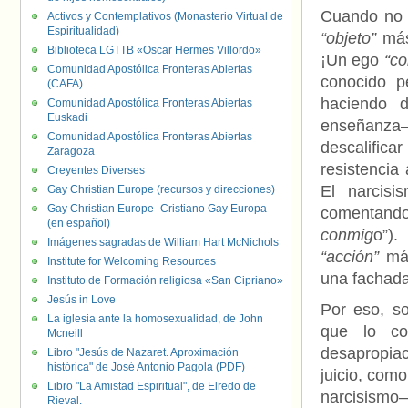
Cuando no e
Activos y Contemplativos (Monasterio Virtual de
Espiritualidad)
“objeto”
más 
Biblioteca LGTTB «Oscar Hermes Villordo»
¡Un ego
“c
Comunidad Apostólica Fronteras Abiertas
conocido p
(CAFA)
haciendo d
Comunidad Apostólica Fronteras Abiertas
Euskadi
enseñanza–
Comunidad Apostólica Fronteras Abiertas
descalific
Zaragoza
resistencia
Creyentes Diverses
El narcisi
Gay Christian Europe (recursos y direcciones)
Gay Christian Europe- Cristiano Gay Europa
comentando
(en español)
conmig
o”).
Imágenes sagradas de William Hart McNichols
“acción”
más
Institute for Welcoming Resources
una fachad
Instituto de Formación religiosa «San Cipriano»
Jesús in Love
Por eso, so
La iglesia ante la homosexualidad, de John
que lo co
Mcneill
desapropiac
Libro "Jesús de Nazaret. Aproximación
histórica" de José Antonio Pagola (PDF)
juicio, como
Libro "La Amistad Espiritual", de Elredo de
narcisismo–
Rieval.