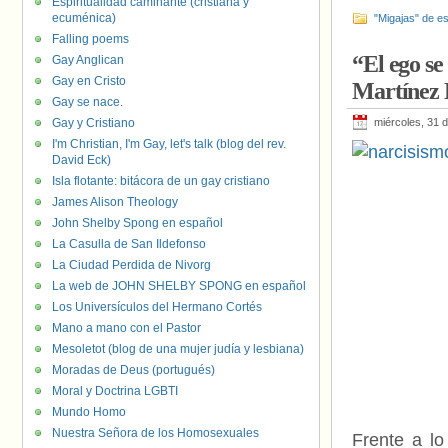
Espiritualidad caminante (cristiana y
ecuménica)
"Migajas" de es
Falling poems
“El ego s
Gay Anglican
Gay en Cristo
Martínez 
Gay se nace.
Gay y Cristiano
miércoles, 31 
I'm Christian, I'm Gay, let's talk (blog del rev.
David Eck)
Isla flotante: bitácora de un gay cristiano
James Alison Theology
John Shelby Spong en español
La Casulla de San Ildefonso
La Ciudad Perdida de Nivorg
La web de JOHN SHELBY SPONG en español
Los Universículos del Hermano Cortés
Mano a mano con el Pastor
Mesoletot (blog de una mujer judía y lesbiana)
Moradas de Deus (portugués)
Moral y Doctrina LGBTI
Mundo Homo
Nuestra Señora de los Homosexuales
Frente a l