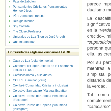
Pays de Zabulon
parece imp
Pensamientos Cristianos-Pensamientos
dualismo me
Homoeróticos
Père Jonathan (francés)
La descali
Refugio Interior
significati
Soy Cofrade
en la
“verd
The Closet Professor
crecido–, m
Umbrales de Luz (Blog de José Arregi)
“supersticio
Una mirada gay
persona que
Comunidades e Iglesias cristianas LGTBI+
ella, las cr
Casa de Luz (dejando huella)
Por su part
Cathedral of Hope/Catedral de la Esperanza
mientras la
(Texas, EE.UU.)
simplista 
Católicos homo y bisexuales
distancia d
CCEI "El Camino" (Perú)
Co-libr-í (Comunidad Cristiana inclusiva)
la verdad.
Colectivo San Lázaro (Málaga, España)
Tal como 
Colectivo Teresa de Cepeda y Ahumada
(Facebook)
complement
Colectivo Teresa de Cepeda y Ahumada
“catecismo”
(Instagram)