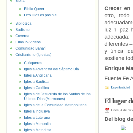
Biblia
Crecer en
Biblia Queer
otro, todo
Otro Dios es posible
adecuadamen
Biblioteca
luz ni paz 
Budismo
Caverna
adecuada: 
Cine/TV/Videos
diferentes 
Comunidad Bahá'í
y única id
Cristianismo (Iglesias)
sostiene to
Cuáqueros
Enrique Ma
Iglesia Adventista del Séptimo Día
Iglesia Anglicana
Fuente Fe A
Iglesia Bautista
Espiritualidad
Iglesia Católica
Iglesia de Jesucristo de los Santos de los
Últimos Días (Mormones)
El lugar de
Iglesia de la Comunidad Metropolitana
lunes, 4 de di
Iglesia Inclusiva
Iglesia Luterana
Del blog d
Iglesia Menonita
Iglesia Metodista