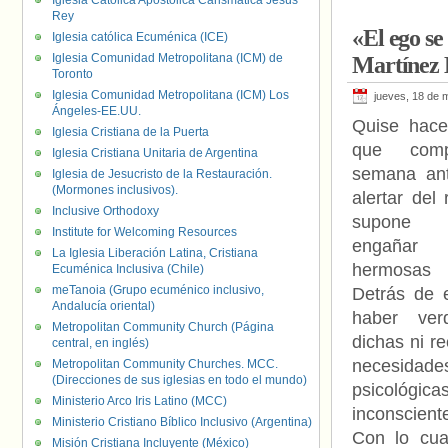
Iglesia Católica Apostólica Carismática Jesús
Rey
«El ego se
Iglesia católica Ecuménica (ICE)
Iglesia Comunidad Metropolitana (ICM) de
Martínez 
Toronto
Iglesia Comunidad Metropolitana (ICM) Los
jueves, 18 de 
Ángeles-EE.UU.
Quise hacer
Iglesia Cristiana de la Puerta
que comp
Iglesia Cristiana Unitaria de Argentina
semana ant
Iglesia de Jesucristo de la Restauración.
(Mormones inclusivos).
alertar del
Inclusive Orthodoxy
supone 
Institute for Welcoming Resources
engañ
La Iglesia Liberación Latina, Cristiana
hermosas 
Ecuménica Inclusiva (Chile)
meTanoia (Grupo ecuménico inclusivo,
Detrás de e
Andalucía oriental)
haber ver
Metropolitan Community Church (Página
dichas ni r
central, en inglés)
necesidade
Metropolitan Community Churches. MCC.
(Direcciones de sus iglesias en todo el mundo)
psicológica
Ministerio Arco Iris Latino (MCC)
inconscient
Ministerio Cristiano Bíblico Inclusivo (Argentina)
Con lo cua
Misión Cristiana Incluyente (México)