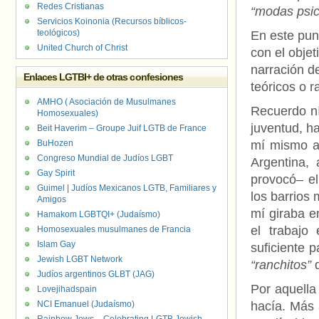
Redes Cristianas
“modas psic
Servicios Koinonia (Recursos bíblicos-
teológicos)
En este pun
United Church of Christ
con el objet
narración d
Enlaces LGTBI+ de otras confesiones
teóricos o 
AMHO ( Asociación de Musulmanes
Recuerdo ní
Homosexuales)
juventud, h
Beit Haverim – Groupe Juif LGTB de France
BuHozen
mí mismo a 
Congreso Mundial de Judíos LGBT
Argentina,
Gay Spirit
provocó– e
Guimel | Judíos Mexicanos LGTB, Familiares y
los barrios
Amigos
mí giraba e
Hamakom LGBTQI+ (Judaísmo)
el trabajo
Homosexuales musulmanes de Francia
Islam Gay
suficiente 
Jewish LGBT Network
“ranchitos”
d
Judíos argentinos GLBT (JAG)
Por aquell
Lovejihadspain
NCI Emanuel (Judaísmo)
hacía. Más 