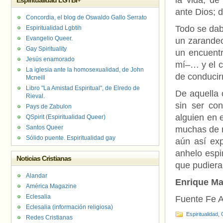
la vida; d
Espiritualidad LGTBI+
ante Dios; 
Concordia, el blog de Oswaldo Gallo Serrato
Todo se dab
Espiritualidad Lgbtih
Evangelio Queer.
un zarandeo
Gay Spirituality
un encuent
Jesús enamorado
mí–… y el c
La iglesia ante la homosexualidad, de John
de conduci
Mcneill
Libro "La Amistad Espiritual", de Elredo de
De aquella 
Rieval.
sin ser co
Pays de Zabulon
alguien en 
QSpirit (Espiritualidad Queer)
Santos Queer
muchas de
Sólido puente. Espiritualidad gay
aún así exp
anhelo espi
Noticias Cristianas
que pudiera 
Alandar
Enrique Ma
América Magazine
Eclesalia
Fuente Fe A
Eclesalia (información religiosa)
Espiritualidad
,
Redes Cristianas