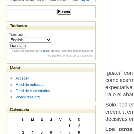
Buscar:
Traductor
Translate to:
* Servicio ofrecido por
Google
. No nos hacemos responsables de
los posibles errores en la traducción.
Menú
“guion”
con 
Acceder
complacerme
Feed de entradas
expectativa 
Feed de comentarios
ira o el aba
WordPress.org
Solo podrem
Calendario
creencia er
decisivas en
L
M
X
J
V
S
D
1
2
Los otros
3
4
5
6
7
8
9