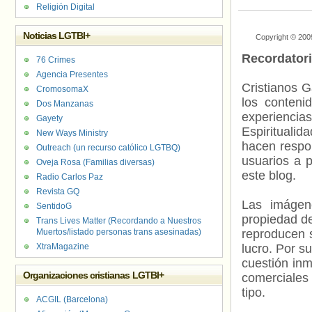
Religión Digital
Noticias LGTBI+
Copyright © 200
Recordator
76 Crimes
Agencia Presentes
Cristianos G
CromosomaX
los contenid
Dos Manzanas
experienci
Gayety
Espiritualid
New Ways Ministry
hacen respo
Outreach (un recurso católico LGTBQ)
usuarios a p
Oveja Rosa (Familias diversas)
este blog.
Radio Carlos Paz
Revista GQ
Las imágene
SentidoG
propiedad de
Trans Lives Matter (Recordando a Nuestros
Muertos/listado personas trans asesinadas)
reproducen s
XtraMagazine
lucro. Por s
cuestión inm
Organizaciones cristianas LGTBI+
comerciales 
tipo.
ACGIL (Barcelona)