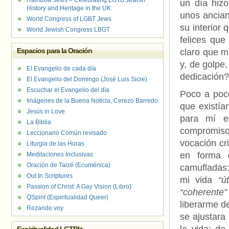
Rainbow Jews – Celebrating LGTB Jewish
un día hiz
History and Heritage in the UK
unos ancian
World Congress of LGBT Jews
su interior
World Jewish Congress LBGT
felices que
Espacios para la Oración
claro que m
y, de golpe
El Evangelio de cada día
dedicación?
El Evangelio del Domingo (José Luis Sicre)
Escuchar el Evangelio del día
Poco a poco
Imágenes de la Buena Noticia, Cerezo Barredo
que existía
Jesús in Love
para mí e
La Biblia
compromiso
Leccionario Común revisado
vocación cr
Liturgia de las Horas
en forma 
Meditaciones Inclusivas
Oración de Taizé (Ecuménica)
camufladas:
Out In Scriptures
mi vida
“út
Passion of Christ: A Gay Vision (Libro)
“coherente”
QSpirit (Espiritualidad Queer)
liberarme d
Rezando voy
se ajustara