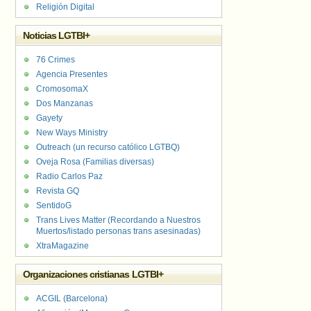
Religión Digital
Noticias LGTBI+
76 Crimes
Agencia Presentes
CromosomaX
Dos Manzanas
Gayety
New Ways Ministry
Outreach (un recurso católico LGTBQ)
Oveja Rosa (Familias diversas)
Radio Carlos Paz
Revista GQ
SentidoG
Trans Lives Matter (Recordando a Nuestros
Muertos/listado personas trans asesinadas)
XtraMagazine
Organizaciones cristianas LGTBI+
ACGIL (Barcelona)