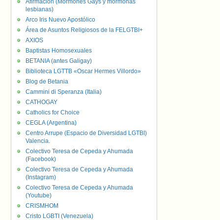
Afirmación (Mormones Gays y mormonas
lesbianas)
Arco Iris Nuevo Apostólico
Área de Asuntos Religiosos de la FELGTBI+
AXIOS
Baptistas Homosexuales
BETANIA (antes Galigay)
Biblioteca LGTTB «Oscar Hermes Villordo»
Blog de Betania
Cammini di Speranza (Italia)
CATHOGAY
Catholics for Choice
CEGLA (Argentina)
Centro Arrupe (Espacio de Diversidad LGTBI)
Valencia.
Colectivo Teresa de Cepeda y Ahumada
(Facebook)
Colectivo Teresa de Cepeda y Ahumada
(Instagram)
Colectivo Teresa de Cepeda y Ahumada
(Youtube)
CRISMHOM
Cristo LGBTI (Venezuela)