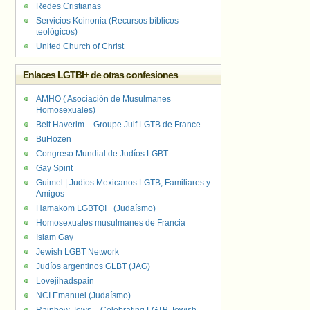
Redes Cristianas
Servicios Koinonia (Recursos bíblicos-
teológicos)
United Church of Christ
Enlaces LGTBI+ de otras confesiones
AMHO ( Asociación de Musulmanes
Homosexuales)
Beit Haverim – Groupe Juif LGTB de France
BuHozen
Congreso Mundial de Judíos LGBT
Gay Spirit
Guimel | Judíos Mexicanos LGTB, Familiares y
Amigos
Hamakom LGBTQI+ (Judaísmo)
Homosexuales musulmanes de Francia
Islam Gay
Jewish LGBT Network
Judíos argentinos GLBT (JAG)
Lovejihadspain
NCI Emanuel (Judaísmo)