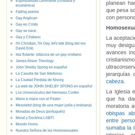
Espiritualidad caminante (cristiana y
planean ha
ecuménica)
que pesa so
Falling poems
con person
Gay Anglican
Gay en Cristo
Homosexual
Gay se nace.
Gay y Cristiano
La aceptaci
I'm Christian, I'm Gay, let's talk (blog del rev.
muy desigua
David Eck)
avances in
Isla flotante: bitácora de un gay cristiano
cristiani
James Alison Theology
ultraconse
John Shelby Spong en español
jerarquías 
La Casulla de San Ildefonso
La Ciudad Perdida de Nivorg
cabeza
.
La web de JOHN SHELBY SPONG en español
La Iglesia 
Los Universículos del Hermano Cortés
que ha dad
Mano a mano con el Pastor
Mesoletot (blog de una mujer judía y lesbiana)
moratoria 
Moradas de Deus (portugués)
obispas ab
Moral y Doctrina LGBTI
entre pers
Mundo Homo
sumaba la I
Nuestra Señora de los Homosexuales