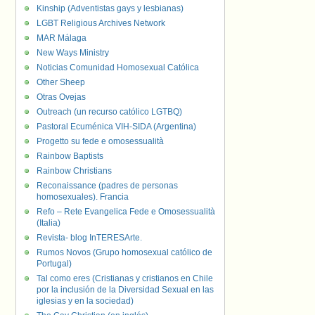
Kinship (Adventistas gays y lesbianas)
LGBT Religious Archives Network
MAR Málaga
New Ways Ministry
Noticias Comunidad Homosexual Católica
Other Sheep
Otras Ovejas
Outreach (un recurso católico LGTBQ)
Pastoral Ecuménica VIH-SIDA (Argentina)
Progetto su fede e omosessualità
Rainbow Baptists
Rainbow Christians
Reconaissance (padres de personas
homosexuales). Francia
Refo – Rete Evangelica Fede e Omosessualità
(Italia)
Revista- blog InTERESArte.
Rumos Novos (Grupo homosexual católico de
Portugal)
Tal como eres (Cristianas y cristianos en Chile
por la inclusión de la Diversidad Sexual en las
iglesias y en la sociedad)