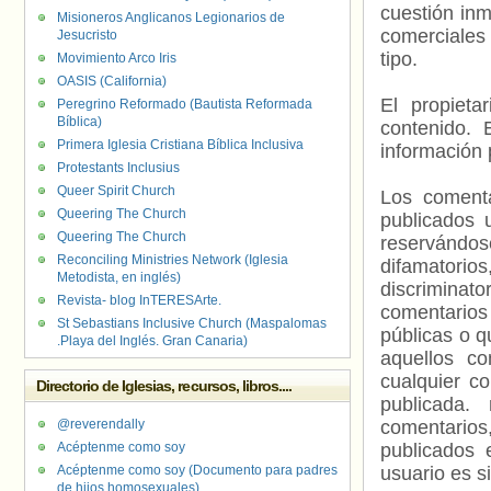
cuestión inm
Misioneros Anglicanos Legionarios de
comerciales 
Jesucristo
tipo.
Movimiento Arco Iris
OASIS (California)
El propieta
Peregrino Reformado (Bautista Reformada
Bíblica)
contenido. 
Primera Iglesia Cristiana Bíblica Inclusiva
información 
Protestants Inclusius
Queer Spirit Church
Los comenta
Queering The Church
publicados 
Queering The Church
reservándos
Reconciling Ministries Network (Iglesia
difamatorio
Metodista, en inglés)
discriminat
Revista- blog InTERESArte.
comentarios
St Sebastians Inclusive Church (Maspalomas
públicas o 
.Playa del Inglés. Gran Canaria)
aquellos c
cualquier c
Directorio de Iglesias, recursos, libros....
publicada.
@reverendally
comentarios,
Acéptenme como soy
publicados 
Acéptenme como soy (Documento para padres
usuario es s
de hijos homosexuales)