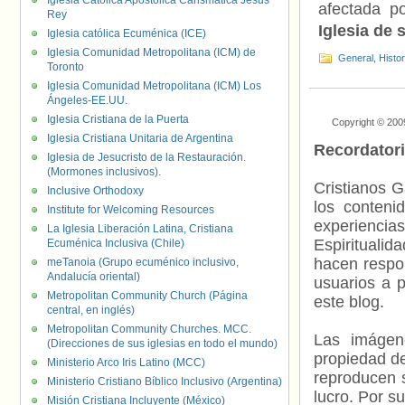
Iglesia Católica Apostólica Carismática Jesús
afectada p
Rey
Iglesia de
Iglesia católica Ecuménica (ICE)
Iglesia Comunidad Metropolitana (ICM) de
General
,
Histo
Toronto
Iglesia Comunidad Metropolitana (ICM) Los
Ángeles-EE.UU.
Iglesia Cristiana de la Puerta
Copyright © 200
Iglesia Cristiana Unitaria de Argentina
Recordator
Iglesia de Jesucristo de la Restauración.
(Mormones inclusivos).
Cristianos G
Inclusive Orthodoxy
los contenid
Institute for Welcoming Resources
experienci
La Iglesia Liberación Latina, Cristiana
Espiritualid
Ecuménica Inclusiva (Chile)
hacen respo
meTanoia (Grupo ecuménico inclusivo,
Andalucía oriental)
usuarios a p
Metropolitan Community Church (Página
este blog.
central, en inglés)
Metropolitan Community Churches. MCC.
Las imágene
(Direcciones de sus iglesias en todo el mundo)
propiedad de
Ministerio Arco Iris Latino (MCC)
reproducen s
Ministerio Cristiano Bíblico Inclusivo (Argentina)
lucro. Por s
Misión Cristiana Incluyente (México)