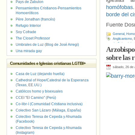
iglesias a
Pays de Zabulon
homófobas
Pensamientos Cristianos-Pensamientos
Homoeróticos
borde del c
Père Jonathan (francés)
Fuente Dos
Refugio Interior
Soy Cofrade
General
,
Homof
The Closet Professor
Anglicanismo
,
de Gales
,
Igle
Umbrales de Luz (Blog de José Arregi)
Arzobispo 
Una mirada gay
sobre las 
Comunidades e Iglesias cristianas LGTBI+
sábado, 26 de 
Casa de Luz (dejando huella)
Cathedral of Hope/Catedral de la Esperanza
(Texas, EE.UU.)
Católicos homo y bisexuales
CCEI "El Camino" (Perú)
Co-libr-í (Comunidad Cristiana inclusiva)
Colectivo San Lázaro (Málaga, España)
Colectivo Teresa de Cepeda y Ahumada
(Facebook)
Colectivo Teresa de Cepeda y Ahumada
(Instagram)