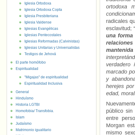
Iglesia Ortodoxa
ortodoxa 
Iglesia Ortodoxa Copta
condiciona
Iglesia Presbiteriana
radicales q
Iglesia Valdense
esclavitud; 
Iglesias Evangélicas
una forma 
Iglesias Pentecostales
Iglesias Reformadas (Calvinistas)
relaciones
Iglesias Unitarias y Universalistas
mantenida 
Testigos de Jehová
interpretá
El parte homófobo
verdadero 
Espiritualidad
marcado por
"Migajas" de espiritualidad
y abandona
Espiritualidad Inclusiva
herejes por
General
edad, moral
Hinduísmo
Nuevamente,
Historia LGTBI
público sin
Homofobia/ Transfobia.
Islam
entre pers
Judaísmo
Morgan est
Matrimonio igualitario
mismo sexo