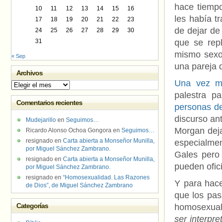
hace tiemp
10
11
12
13
14
15
16
les había t
17
18
19
20
21
22
23
de dejar de 
24
25
26
27
28
29
30
31
que se repl
mismo sexo
« Sep
una pareja 
Archivos
Una vez m
Archivos
palestra p
Comentarios recientes
personas d
discurso an
Mudejarillo
en
Seguimos…
Morgan deja
Ricardo Alonso Ochoa Gongora
en
Seguimos…
resignado
en
Carta abierta a Monseñor Munilla,
especialmen
por Miguel Sánchez Zambrano.
Gales pero 
resignado
en
Carta abierta a Monseñor Munilla,
pueden ofic
por Miguel Sánchez Zambrano.
resignado
en
“Homosexualidad. Las Razones
Y para hace
de Dios”, de Miguel Sánchez Zambrano
que los pas
Categorías
homosexual
ser interpr