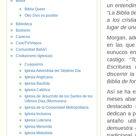
Biblia
un entendim
Biblia Queer
“La Biblia 
Otro Dios es posible
a los crist
Biblioteca
lugar de una
Budismo
Caverna
Morgan, ade
Cine/TV/Videos
en las que
Comunidad Bahá'í
eunucos en
Cristianismo (Iglesias)
castigo: “
T
Cuáqueros
Escrituras
Iglesia Adventista del Séptimo Día
discernir l
Iglesia Anglicana
Biblia de fo
Iglesia Bautista
Iglesia Católica
Así se ha e
Iglesia de Jesucristo de los Santos de los
meses aband
Últimos Días (Mormones)
destacado 
Iglesia de la Comunidad Metropolitana
dedican a p
Iglesia Inclusiva
antaño uti
Iglesia Luterana
Iglesia Menonita
demuestra 
Iglesia Metodista
tradicional