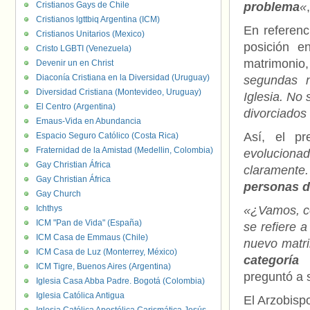
Cristianos Gays de Chile
problema
«
Cristianos lgttbiq Argentina (ICM)
En referenc
Cristianos Unitarios (Mexico)
posición e
Cristo LGBTI (Venezuela)
matrimonio
Devenir un en Christ
Diaconía Cristiana en la Diversidad (Uruguay)
segundas 
Diversidad Cristiana (Montevideo, Uruguay)
Iglesia. No
El Centro (Argentina)
divorciados
Emaus-Vida en Abundancia
Así, el p
Espacio Seguro Católico (Costa Rica)
Fraternidad de la Amistad (Medellin, Colombia)
evolucionad
Gay Christian África
clarament
Gay Christian África
personas d
Gay Church
Ichthys
«¿Vamos, co
ICM "Pan de Vida" (España)
se refiere 
ICM Casa de Emmaus (Chile)
nuevo matri
ICM Casa de Luz (Monterrey, México)
categoría
ICM Tigre, Buenos Aires (Argentina)
preguntó a s
Iglesia Casa Abba Padre. Bogotá (Colombia)
Iglesia Católica Antigua
El Arzobisp