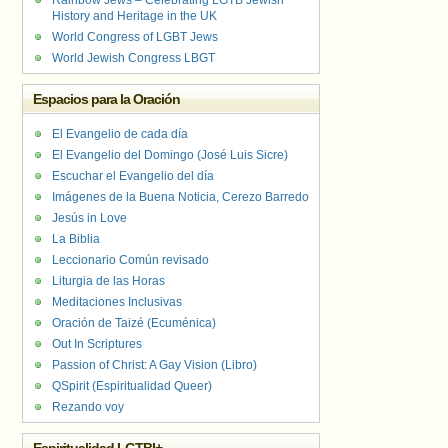
Rainbow Jews – Celebrating LGTB Jewish
History and Heritage in the UK
World Congress of LGBT Jews
World Jewish Congress LBGT
Espacios para la Oración
El Evangelio de cada día
El Evangelio del Domingo (José Luis Sicre)
Escuchar el Evangelio del día
Imágenes de la Buena Noticia, Cerezo Barredo
Jesús in Love
La Biblia
Leccionario Común revisado
Liturgia de las Horas
Meditaciones Inclusivas
Oración de Taizé (Ecuménica)
Out In Scriptures
Passion of Christ: A Gay Vision (Libro)
QSpirit (Espiritualidad Queer)
Rezando voy