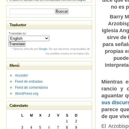
dice que e
no es 
Buscar:
Barry M
Arzobisp
Traductor
Iglesia Ang
Translate to:
sirve de 
para señal
* Servicio ofrecido por
Google
. No nos hacemos responsables de
propias e
los posibles errores en la traducción.
puede
interpret
Menú
Acceder
Mientras 
Feed de entradas
Feed de comentarios
rancio y 
WordPress.org
aguantar 
sus discur
Calendario
parece que
L
M
X
J
V
S
D
de que vive
1
2
El Arzobis
3
4
5
6
7
8
9