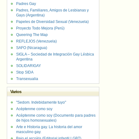
Padres Gay
Padres, Familiares, Amigos de Lesbianas y
Gays (Argentina)
Papeles de Diversidad Sexual (Venezuela)
Proyecto Todo Mejora (Perú)
Queering The Map
REFLEJOS (Venezuela)
SAFO (Nicaragua)
SIGLA – Sociedad de Integración Gay Lésbica
Argentina
SOLIDARIGAY
Stop SIDA
Transexualia
Varios
"Sedom. Indebidamente tuyo"
Acéptenme como soy
Acéptenme como soy (Documento para padres
de hijos homosexuales)
Arte e Historia gay. La historia del amor
masculino gay.
Bajo el arcoíris (Editorial infantil LGBT).