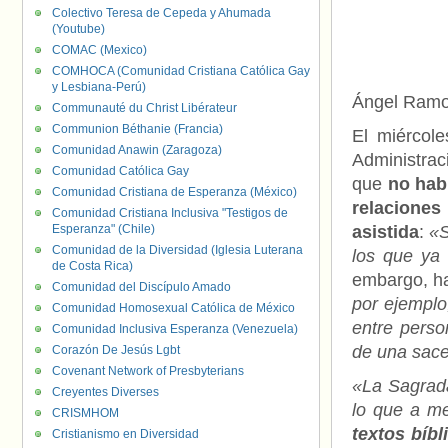
Colectivo Teresa de Cepeda y Ahumada
(Youtube)
COMAC (Mexico)
COMHOCA (Comunidad Cristiana Católica Gay
y Lesbiana-Perú)
Ángel Ramos
Communauté du Christ Libérateur
Communion Béthanie (Francia)
El miércol
Comunidad Anawin (Zaragoza)
Administrac
Comunidad Católica Gay
que
no hab
Comunidad Cristiana de Esperanza (México)
relacion
Comunidad Cristiana Inclusiva "Testigos de
Esperanza" (Chile)
asistida
:
«S
Comunidad de la Diversidad (Iglesia Luterana
los que ya
de Costa Rica)
embargo, h
Comunidad del Discípulo Amado
por ejemplo
Comunidad Homosexual Católica de México
entre perso
Comunidad Inclusiva Esperanza (Venezuela)
de una sace
Corazón De Jesús Lgbt
Covenant Network of Presbyterians
«La Sagrada
Creyentes Diverses
lo que a 
CRISMHOM
textos bíbl
Cristianismo en Diversidad