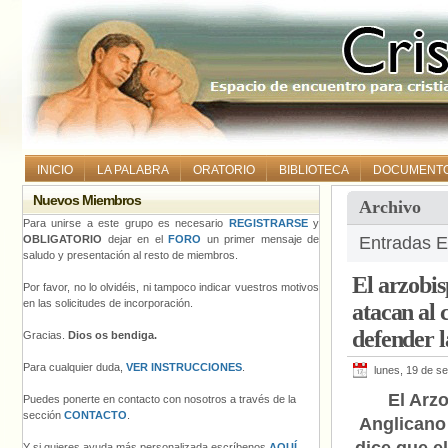
INICIO
LA PALABRA
ORATORIO
BIBLIOTECA
DOCUMENT
Nuevos Miembros
Archivo
Para unirse a este grupo es necesario
REGISTRARSE
y
OBLIGATORIO
dejar en el
FORO
un primer mensaje de
Entradas E
saludo y presentación al resto de miembros.
El arzobis
Por favor, no lo olvidéis, ni tampoco indicar vuestros motivos
en las solicitudes de incorporación.
atacan al 
defender l
Gracias.
Dios os bendiga.
Para cualquier duda,
VER INSTRUCCIONES
.
lunes, 19 de s
El Arz
Puedes ponerte en contacto con nosotros a través de la
sección
CONTACTO
.
Anglicano
Y si quieres ayuda más personalizada escríbenos
AQUÍ