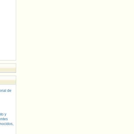
sonal de
to y
entes
nocidos,