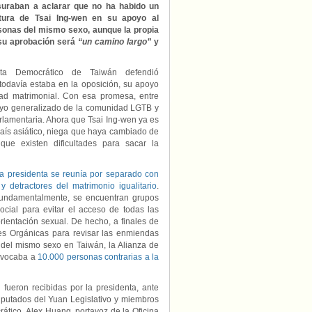
su
suraban a aclarar que no ha habido un
apoyo
tura de Tsai Ing-wen en su apoyo al
al
sonas del mismo sexo, aunque la propia
matrimonio
 su aprobación será
“un camino largo”
y
igualitario
pero
ista Democrático de Taiwán defendió
dice
que
todavía estaba en la oposición, su apoyo
su
ldad matrimonial. Con esa promesa, entre
aprobación
poyo generalizado de la comunidad LGTB y
será
rlamentaria. Ahora que Tsai Ing-wen ya es
“larga”
país asiático, niega que haya cambiado de
y
que existen dificultades para sacar la
“difícil”
la presidenta se reunía por separado con
y detractores del matrimonio igualitario
.
 fundamentalmente, se encuentran grupos
ocial para evitar el acceso de todas las
rientación sexual. De hecho, a finales de
yes Orgánicas para revisar las enmiendas
s del mismo sexo en Taiwán, la Alianza de
nvocaba a
10.000 personas contrarias a la
 fueron recibidas por la presidenta, ante
diputados del Yuan Legislativo y miembros
rático. Alex Huang, portavoz de la Oficina