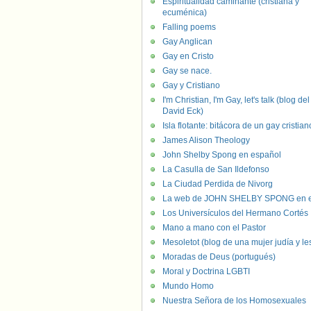
Espiritualidad caminante (cristiana y
ecuménica)
Falling poems
Gay Anglican
Gay en Cristo
Gay se nace.
Gay y Cristiano
I'm Christian, I'm Gay, let's talk (blog del
David Eck)
Isla flotante: bitácora de un gay cristian
James Alison Theology
John Shelby Spong en español
La Casulla de San Ildefonso
La Ciudad Perdida de Nivorg
La web de JOHN SHELBY SPONG en e
Los Universículos del Hermano Cortés
Mano a mano con el Pastor
Mesoletot (blog de una mujer judía y le
Moradas de Deus (portugués)
Moral y Doctrina LGBTI
Mundo Homo
Nuestra Señora de los Homosexuales