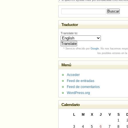
Buscar:
Traductor
Translate to:
* Servicio ofrecido por
Google
. No nos hacemos respo
los posibles errores en la
Menú
Acceder
Feed de entradas
Feed de comentarios
WordPress.org
Calendario
L
M
X
J
V
S
1
3
4
5
6
7
8