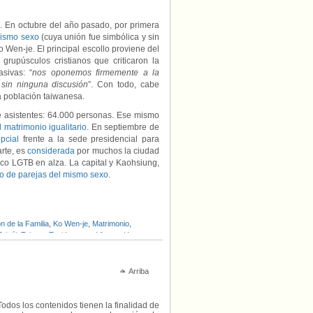
os. En octubre del año pasado, por primera
mismo sexo
(cuya unión fue simbólica y sin
o Wen-je. El principal escollo proviene del
grupúsculos cristianos que criticaron la
sivas: “
nos oponemos firmemente a la
 sin ninguna discusión
”. Con todo, cabe
la población taiwanesa.
 asistentes: 64.000 personas. Ese mismo
 matrimonio igualitario
. En septiembre de
pcial
frente a la sede presidencial para
arte, es
considerada
por muchos la ciudad
tico LGTB en alza. La capital y Kaohsiung,
ro de parejas del mismo sexo
.
n de la Familia
,
Ko Wen-je
,
Matrimonio
,
Taipéi
,
Taiwan
,
Tsai Ing-wen
,
Vincent Huang
,
Arriba
Todos los contenidos tienen la finalidad de