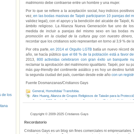
matrimonio debe contraerse entre un hombre y una mujer.
Por lo que se refiere a la aceptación social, hay indicios positiv
vez,
en las bodas masivas de Taipéi participaron 10 parejas del 
validez legal), con el apoyo y la bendición del alcalde de Taipéi, K
ámbito religioso. La Alianza Nueva Generación fue uno de los 
medida de incluir a parejas del mismo sexo en las bodas ma
promoción en la ciudad de la cultura gay con nuestro dinero,
recordar que los cristianos solo representan en torno al 3,9 % de 
Por otra parte,
en 2014 el Orgullo LGTB
batía un nuevo récord de
año, se hacía público
que el 68 % de la población está a favor del
2013,
800 activistas celebraron con gran éxito un banquete nu
reclamar la aprobación del matrimonio igualitario. Taipéi, por su p
más
gay-friendly
del continente asiático y es hoy un destino turís
la segunda ciudad del país, cuentan desde este año
con un regist
Fuente Dosmanzanas/Cristianos Gays
General
,
Homofobia/ Transfobia.
s de los
Alex Huang
,
Alianza de Grupos Religiosos de Taiwán para la Protecció
Orgullo LGTB
,
Partido Progresista Democrático (Taiwán)
,
Qi Jia-wei
,
Wang Tzu-hao
itana
Copyright © 2009-2025 Cristianos Gays
Recordatorio
Cristianos Gays es un blog sin fines comerciales ni empresariales. 