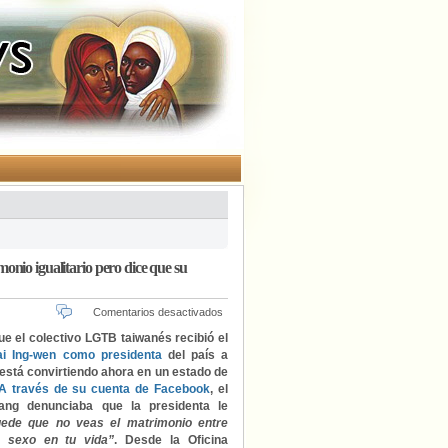
nio igualitario pero dice que su
en
Comentarios desactivados
La
ue el colectivo LGTB taiwanés recibió el
presidenta
i Ing-wen como presidenta
del país a
de
 está convirtiendo ahora en un estado de
Taiwán
A través de su cuenta de Facebook
, el
niega
uang denunciaba que la presidenta le
un
uede que no veas el matrimonio entre
cambio
 sexo en tu vida”
. Desde la Oficina
en