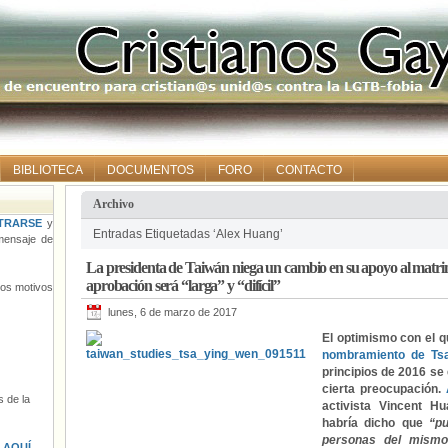
BIBLIOTECA
DOCUMENTOS
FORO
CONTACTO
Archivo
TRARSE
y
Entradas Etiquetadas ‘Alex Huang’
ensaje de
La presidenta de Taiwán niega un cambio en su apoyo al matrimo
aprobación será “larga” y “difícil”
tros motivos
lunes, 6 de marzo de 2017
El optimismo con el q
nombramiento de Tsa
principios de 2016 se
cierta preocupación.
 de la
activista Vincent H
habría dicho que
“p
personas del mismo
s
AQUÍ