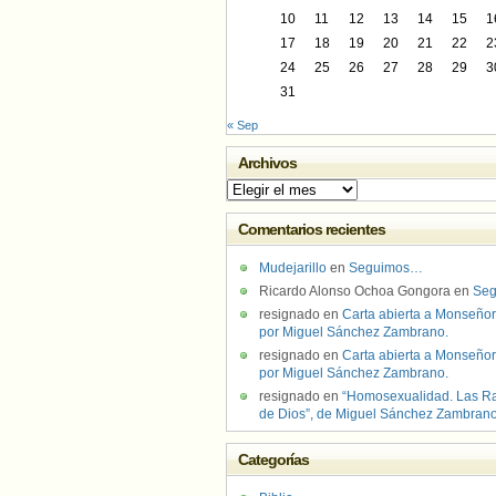
10
11
12
13
14
15
1
17
18
19
20
21
22
2
24
25
26
27
28
29
3
31
« Sep
Archivos
Archivos
Comentarios recientes
Mudejarillo
en
Seguimos…
Ricardo Alonso Ochoa Gongora
en
Se
resignado
en
Carta abierta a Monseñor
por Miguel Sánchez Zambrano.
resignado
en
Carta abierta a Monseñor
por Miguel Sánchez Zambrano.
resignado
en
“Homosexualidad. Las R
de Dios”, de Miguel Sánchez Zambran
Categorías