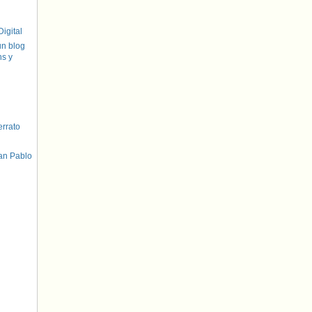
igital
un blog
hs y
errato
an Pablo