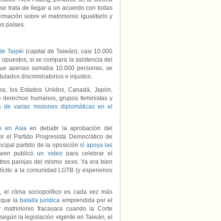
se trata de llegar a un acuerdo con todas
ormación sobre el matrimonio igualitario y
os países.
de Taipéi
(capital de Taiwán), casi 10.000
opuestos, si se compara la asistencia del
 que apenas sumaba 10.000 personas, se
lados discriminatorios e injustos.
pea, los Estados Unidos, Canadá, Japón,
de derechos humanos, grupos feministas y
 de varias misiones diplomáticas en el
o en Asia
en debatir la aprobación del
or el Partido Progresista Democrático de
cipal partido de la oposición
sí apoya las
-wen publicó
un vídeo
para celebrar el
 tres parejas del mismo sexo. Ya era bien
plícito a la comunidad LGTB (y esperemos
, el clima sociopolítico es cada vez más
e que la
batalla jurídica
emprendida por el
er matrimonio fracasara cuando la Corte
según la legislación vigente en Taiwán, el