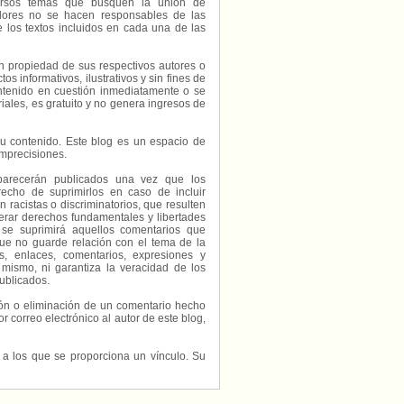
diversos temas que busquen la unión de
radores no se hacen responsables de las
e los textos incluidos en cada una de las
on propiedad de sus respectivos autores o
s informativos, ilustrativos y sin fines de
contenido en cuestión inmediatamente o se
riales, es gratuito y no genera ingresos de
e su contenido. Este blog es un espacio de
imprecisiones.
parecerán publicados una vez que los
echo de suprimirlos en caso de incluir
 racistas o discriminatorios, que resulten
erar derechos fundamentales y libertades
 se suprimirá aquellos comentarios que
ue no guarde relación con el tema de la
, enlaces, comentarios, expresiones y
 mismo, ni garantiza la veracidad de los
ublicados.
ción o eliminación de un comentario hecho
or correo electrónico al autor de este blog,
s a los que se proporciona un vínculo. Su