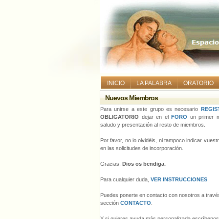
INICIO
LA PALABRA
ORATORIO
Nuevos Miembros
Para unirse a este grupo es necesario
REGIS
OBLIGATORIO
dejar en el
FORO
un primer m
saludo y presentación al resto de miembros.
Por favor, no lo olvidéis, ni tampoco indicar vues
en las solicitudes de incorporación.
Gracias.
Dios os bendiga.
Para cualquier duda,
VER INSTRUCCIONES
.
Puedes ponerte en contacto con nosotros a través
sección
CONTACTO
.
Y si quieres ayuda más personalizada escríbeno