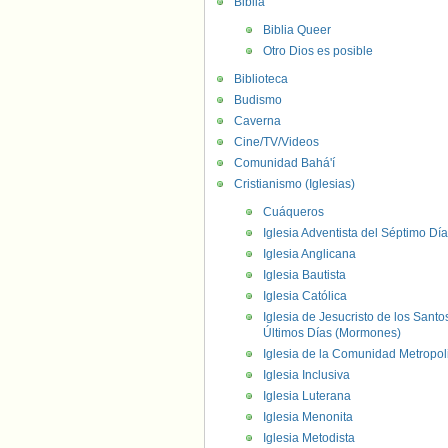
Biblia
Biblia Queer
Otro Dios es posible
Biblioteca
Budismo
Caverna
Cine/TV/Videos
Comunidad Bahá'í
Cristianismo (Iglesias)
Cuáqueros
Iglesia Adventista del Séptimo Día
Iglesia Anglicana
Iglesia Bautista
Iglesia Católica
Iglesia de Jesucristo de los Santo
Últimos Días (Mormones)
Iglesia de la Comunidad Metropol
Iglesia Inclusiva
Iglesia Luterana
Iglesia Menonita
Iglesia Metodista