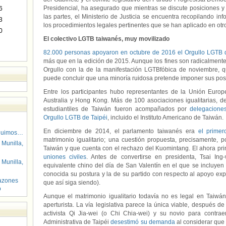
Presidencial, ha asegurado que mientras se discute posiciones y 
6
las partes, el Ministerio de Justicia se encuentra recopilando inf
3
los procedimientos legales pertinentes que se han aplicado en otr
0
El colectivo LGTB taiwanés, muy movilizado
82.000 personas apoyaron en octubre de 2016 el Orgullo LGTB 
más que en la edición de 2015. Aunque los fines son radicalmente 
Orgullo con la de la manifestación LGTBfóbica de noviembre,
puede concluir que una minoría ruidosa pretende imponer sus postu
Entre los participantes hubo representantes de la Unión Euro
Australia y Hong Kong. Más de 100 asociaciones igualitarias, 
estudiantiles de Taiwán fueron acompañados por
delegaciones
Orgullo LGTB de Taipéi
, incluido el Instituto Americano de Taiwán.
En diciembre de 2014, el parlamento taiwanés era
el primer
guimos…
matrimonio igualitario; una cuestión propuesta, precisamente, p
 Munilla,
Taiwán y que cuenta con el rechazo del Kuomintang. El ahora prin
uniones civiles
. Antes de convertirse en presidenta, Tsai Ing
 Munilla,
equivalente chino del día de San Valentín en el que se incluyen
conocida su postura y la de su partido con respecto al apoyo ex
azones
que así siga siendo).
o
Aunque el matrimonio igualitario todavía no es legal en Taiwán
aperturista. La vía legislativa parece la única viable, después d
activista Qi Jia-wei (o Chi Chia-wei) y su novio para contra
Administrativa de Taipéi
desestimó su demanda
al considerar que 