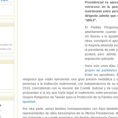
Presidencial se apre
retroceso en la pos
matrimonio entre per
dirigente admite que
“difícil”
.
El Partido Progres
abiertamente, cuando 
sin fisuras a la igua
otras, consiguió el a
nsables de
la mayoría absoluta pa
 traducción.
la presidenta de este 
postura pero admite 
legislación adelante.
Hace solo unos días,
grupos de partidarios 
Entre los opositores,
religiosos que están ejerciendo una gran presión mediática y s
personas a la institución matrimonial, con independencia de su o
2016, coincidiendo con la reunión del Comité Judicial y de Le
propuestas a la ley que haría legal el matrimonio entre persona
Grupos Religiosos de Taiwán para la Protección de la Familia co
igualdad
.
D
Por otra parte, varias familias homoparentales con hijos también
2
representantes de altos funcionarios de la Oficina Presidencial, 
9
del Gabinete y el comité legislativo del Partido Progresista Democ