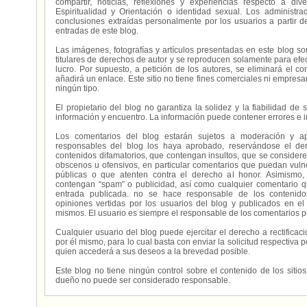
compartir, noticias, reflexiones y experiencias respecto a 
Espiritualidad y Orientación o identidad sexual. Los administ
conclusiones extraídas personalmente por los usuarios a partir d
entradas de este blog.
Las imágenes, fotografías y artículos presentadas en este blog s
titulares de derechos de autor y se reproducen solamente para efecto
lucro. Por supuesto, a petición de los autores, se eliminará el 
añadirá un enlace. Este sitio no tiene fines comerciales ni empresa
ningún tipo.
El propietario del blog no garantiza la solidez y la fiabilidad d
información y encuentro. La información puede contener errores e 
Los comentarios del blog estarán sujetos a moderación y a
responsables del blog los haya aprobado, reservándose el der
contenidos difamatorios, que contengan insultos, que se consideren
obscenos u ofensivos, en particular comentarios que puedan vuln
públicas o que atenten contra el derecho al honor. Asimismo,
contengan “spam” o publicidad, así como cualquier comentario q
entrada publicada. no se hace responsable de los contenidos
opiniones vertidas por los usuarios del blog y publicados en el
mismos. El usuario es siempre el responsable de los comentarios p
Cualquier usuario del blog puede ejercitar el derecho a rectifica
por él mismo, para lo cual basta con enviar la solicitud respectiva p
quien accederá a sus deseos a la brevedad posible.
Este blog no tiene ningún control sobre el contenido de los sitio
dueño no puede ser considerado responsable.