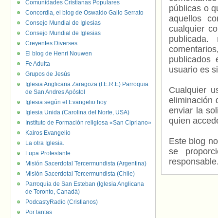
Comunidades Cristianas Populares
públicas o 
Concordia, el blog de Oswaldo Gallo Serrato
aquellos c
Consejo Mundial de Iglesias
cualquier c
Consejo Mundial de Iglesias
publicada.
Creyentes Diverses
comentarios,
El blog de Henri Nouwen
publicados 
Fe Adulta
usuario es s
Grupos de Jesús
Iglesia Anglicana Zaragoza (I.E.R.E) Parroquia
Cualquier us
de San Andres Apóstol
eliminación 
Iglesia según el Evangelio hoy
enviar la so
Iglesia Unida (Carolina del Norte, USA)
quien accede
Instituto de Formación religiosa «San Cipriano»
Kairos Evangelio
Este blog no
La otra Iglesia.
se proporc
Lupa Protestante
responsable
Misión Sacerdotal Tercermundista (Argentina)
Misión Sacerdotal Tercermundista (Chile)
Parroquia de San Esteban (Iglesia Anglicana
de Toronto, Canadá)
PodcastyRadio (Cristianos)
Por tantas