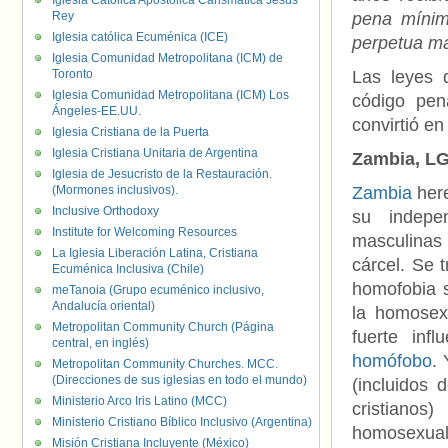
Iglesia Católica Apostólica Carismática Jesús
Rey
pena mínim
Iglesia católica Ecuménica (ICE)
perpetua m
Iglesia Comunidad Metropolitana (ICM) de
Toronto
Las leyes 
Iglesia Comunidad Metropolitana (ICM) Los
código pen
Ángeles-EE.UU.
convirtió e
Iglesia Cristiana de la Puerta
Iglesia Cristiana Unitaria de Argentina
Zambia, LG
Iglesia de Jesucristo de la Restauración.
(Mormones inclusivos).
Zambia
here
Inclusive Orthodoxy
su indepe
Institute for Welcoming Resources
masculinas 
La Iglesia Liberación Latina, Cristiana
cárcel. Se 
Ecuménica Inclusiva (Chile)
homofobia s
meTanoia (Grupo ecuménico inclusivo,
Andalucía oriental)
la homosex
Metropolitan Community Church (Página
fuerte inf
central, en inglés)
homófobo
.
Metropolitan Community Churches. MCC.
(Direcciones de sus iglesias en todo el mundo)
(incluidos 
Ministerio Arco Iris Latino (MCC)
cristian
Ministerio Cristiano Bíblico Inclusivo (Argentina)
homosexuali
Misión Cristiana Incluyente (México)