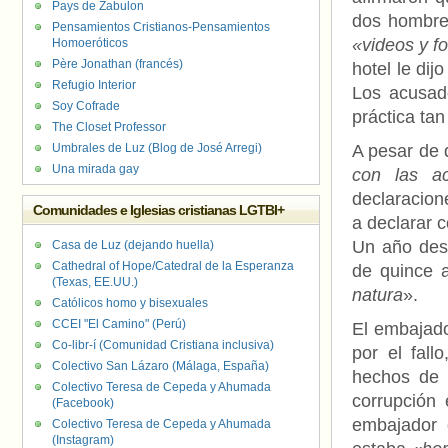
Pays de Zabulon
dos hombres
Pensamientos Cristianos-Pensamientos
«videos y fo
Homoeróticos
Père Jonathan (francés)
hotel le dij
Refugio Interior
Los acusad
Soy Cofrade
práctica tan
The Closet Professor
Umbrales de Luz (Blog de José Arregi)
A pesar de 
Una mirada gay
con las ac
declaracion
Comunidades e Iglesias cristianas LGTBI+
a declarar c
Un año desp
Casa de Luz (dejando huella)
Cathedral of Hope/Catedral de la Esperanza
de quince a
(Texas, EE.UU.)
natura
».
Católicos homo y bisexuales
CCEI "El Camino" (Perú)
El embajad
Co-libr-í (Comunidad Cristiana inclusiva)
por el fall
Colectivo San Lázaro (Málaga, España)
hechos de 
Colectivo Teresa de Cepeda y Ahumada
corrupción
(Facebook)
embajador 
Colectivo Teresa de Cepeda y Ahumada
(Instagram)