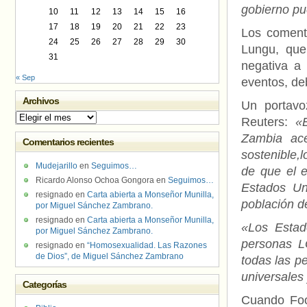
gobierno pu
10
11
12
13
14
15
16
17
18
19
20
21
22
23
Los comenta
24
25
26
27
28
29
30
Lungu, que
31
negativa a 
« Sep
eventos, de
Archivos
Un portavo
Archivos
Reuters:
«
Zambia ac
Comentarios recientes
sostenible,
Mudejarillo
en
Seguimos…
de que el 
Ricardo Alonso Ochoa Gongora
en
Seguimos…
Estados Un
resignado
en
Carta abierta a Monseñor Munilla,
población 
por Miguel Sánchez Zambrano.
resignado
en
Carta abierta a Monseñor Munilla,
«Los Estad
por Miguel Sánchez Zambrano.
personas LG
resignado
en
“Homosexualidad. Las Razones
de Dios”, de Miguel Sánchez Zambrano
todas las p
universales
Categorías
Cuando Foot