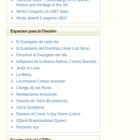
Rainbow Jews – Celebrating LGTB Jewish
History and Heritage in the UK
World Congress of LGBT Jews
World Jewish Congress LBGT
Espacios para la Oración
El Evangelio de cada día
El Evangelio del Domingo (José Luis Sicre)
Escuchar el Evangelio del día
Imágenes de la Buena Noticia, Cerezo Barredo
Jesús in Love
La Biblia
Leccionario Común revisado
Liturgia de las Horas
Meditaciones Inclusivas
Oración de Taizé (Ecuménica)
Out In Scriptures
Passion of Christ: A Gay Vision (Libro)
QSpirit (Espiritualidad Queer)
Rezando voy