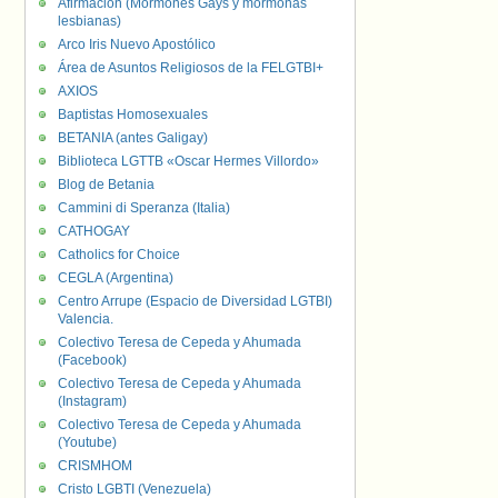
Afirmación (Mormones Gays y mormonas
lesbianas)
Arco Iris Nuevo Apostólico
Área de Asuntos Religiosos de la FELGTBI+
AXIOS
Baptistas Homosexuales
BETANIA (antes Galigay)
Biblioteca LGTTB «Oscar Hermes Villordo»
Blog de Betania
Cammini di Speranza (Italia)
CATHOGAY
Catholics for Choice
CEGLA (Argentina)
Centro Arrupe (Espacio de Diversidad LGTBI)
Valencia.
Colectivo Teresa de Cepeda y Ahumada
(Facebook)
Colectivo Teresa de Cepeda y Ahumada
(Instagram)
Colectivo Teresa de Cepeda y Ahumada
(Youtube)
CRISMHOM
Cristo LGBTI (Venezuela)