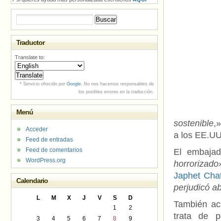
Buscar:
Traductor
Translate to:
* Servicio ofrecido por
Google
. No nos hacemos responsables de
los posibles errores en la traducción.
Menú
sostenible
,
Acceder
a los EE.UU
Feed de entradas
Feed de comentarios
El embajad
WordPress.org
horrorizado
Japhet Cha
Calendario
perjudicó a
L
M
X
J
V
S
D
También ac
1
2
trata de p
3
4
5
6
7
8
9