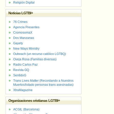
Religión Digital
Noticias LGTBI+
76 Crimes
Agencia Presentes
CromosomaX
Dos Manzanas
Gayety
New Ways Ministry
Outreach (un recurso católico LGTBQ)
Oveja Rosa (Familias diversas)
Radio Carlos Paz
Revista GQ
SentidoG
Trans Lives Matter (Recordando a Nuestros
Muertos/listado personas trans asesinadas)
XtraMagazine
Organizaciones cristianas LGTBI+
ACGIL (Barcelona)