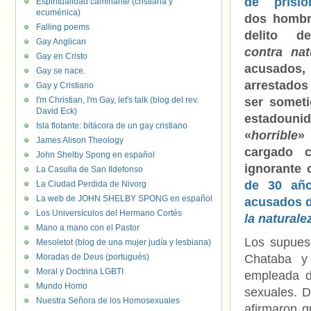
de prisió
Espiritualidad caminante (cristiana y
ecuménica)
dos hombr
Falling poems
delito 
Gay Anglican
contra nat
Gay en Cristo
acusados,
Gay se nace.
arrestados
Gay y Cristiano
I'm Christian, I'm Gay, let's talk (blog del rev.
ser someti
David Eck)
estadouni
Isla flotante: bitácora de un gay cristiano
«
horrible
» 
James Alison Theology
cargado 
John Shelby Spong en español
ignorante 
La Casulla de San Ildefonso
de 30 año
La Ciudad Perdida de Nivorg
La web de JOHN SHELBY SPONG en español
acusados d
Los Universículos del Hermano Cortés
la naturale
Mano a mano con el Pastor
Los supues
Mesoletot (blog de una mujer judía y lesbiana)
Moradas de Deus (portugués)
Chataba y
Moral y Doctrina LGBTI
empleada d
Mundo Homo
sexuales. D
Nuestra Señora de los Homosexuales
afirmaron q