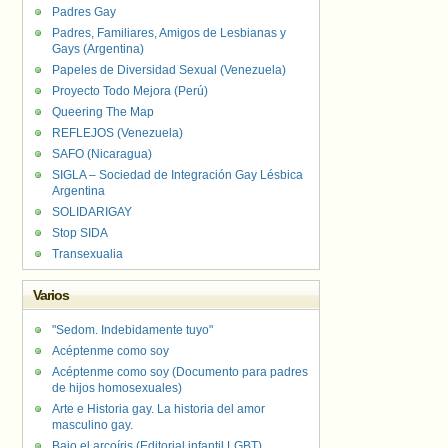
Padres Gay
Padres, Familiares, Amigos de Lesbianas y
Gays (Argentina)
Papeles de Diversidad Sexual (Venezuela)
Proyecto Todo Mejora (Perú)
Queering The Map
REFLEJOS (Venezuela)
SAFO (Nicaragua)
SIGLA – Sociedad de Integración Gay Lésbica
Argentina
SOLIDARIGAY
Stop SIDA
Transexualia
Varios
"Sedom. Indebidamente tuyo"
Acéptenme como soy
Acéptenme como soy (Documento para padres
de hijos homosexuales)
Arte e Historia gay. La historia del amor
masculino gay.
Bajo el arcoíris (Editorial infantil LGBT).