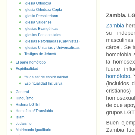
Iglesia Ortodoxa
Iglesia Ortodoxa Copta
Zambia, LG
Iglesia Presbiteriana
Iglesia Valdense
Zambia
here
Iglesias Evangélicas
su indepe
Iglesias Pentecostales
masculinas 
Iglesias Reformadas (Calvinistas)
cárcel. Se 
Iglesias Unitarias y Universalistas
homofobia s
Testigos de Jehová
la homosex
El parte homófobo
fuerte inf
Espiritualidad
homófobo
.
"Migajas" de espiritualidad
(incluidos 
Espiritualidad Inclusiva
cristian
General
homosexuali
Hinduísmo
de que apoy
Historia LGTBI
Homofobia/ Transfobia.
grupos LGT
Islam
Buen ejemp
Judaísmo
Zambia fuer
Matrimonio igualitario