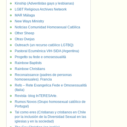
Kinship (Adventistas gays y lesbianas)
LGBT Religious Archives Network
MAR Málaga
New Ways Ministry
Noticias Comunidad Homosexual Católica
Other Sheep
Otras Ovejas
Outreach (un recurso católico LGTBQ)
Pastoral Ecuménica VIH-SIDA (Argentina)
Progetto su fede e omosessualità
Rainbow Baptists
Rainbow Christians
Reconaissance (padres de personas
homosexuales). Francia
Refo – Rete Evangelica Fede e Omosessualità
(Italia)
Revista- blog InTERESArte.
Rumos Novos (Grupo homosexual católico de
Portugal)
Tal como eres (Cristianas y cristianos en Chile
por la inclusión de la Diversidad Sexual en las
iglesias y en la sociedad)