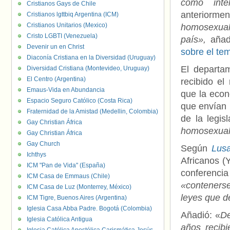
como intel
Cristianos Gays de Chile
anteriormen
Cristianos lgttbiq Argentina (ICM)
Cristianos Unitarios (Mexico)
homosexuale
Cristo LGBTI (Venezuela)
país»,
añad
Devenir un en Christ
sobre el te
Diaconía Cristiana en la Diversidad (Uruguay)
El departa
Diversidad Cristiana (Montevideo, Uruguay)
El Centro (Argentina)
recibido el
Emaus-Vida en Abundancia
que la econ
Espacio Seguro Católico (Costa Rica)
que envían 
Fraternidad de la Amistad (Medellin, Colombia)
de la legis
Gay Christian África
homosexual
Gay Christian África
Gay Church
Según
Lus
Ichthys
Africanos (
ICM "Pan de Vida" (España)
conferenc
ICM Casa de Emmaus (Chile)
«contenerse
ICM Casa de Luz (Monterrey, México)
leyes que d
ICM Tigre, Buenos Aires (Argentina)
Iglesia Casa Abba Padre. Bogotá (Colombia)
Añadió: «
De
Iglesia Católica Antigua
años recibi