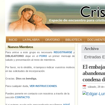
INICIO
LA PALABRA
ORATORIO
BIBLIOTECA
DOCUMENT
Nuevos Miembros
Archivo
Para unirse a este grupo es necesario
REGISTRARSE
y
OBLIGATORIO
dejar en el
FORO
un primer mensaje de
Entradas Et
saludo y presentación al resto de miembros.
El embaja
Por favor, no lo olvidéis, ni tampoco indicar vuestros motivos
en las solicitudes de incorporación.
abandonar 
condena de
Gracias.
Dios os bendiga.
Para cualquier duda,
VER INSTRUCCIONES
.
sábado, 28 de 
Puedes ponerte en contacto con nosotros a través de la
sección
CONTACTO
.
Y si quieres ayuda más personalizada escríbenos
AQUÍ