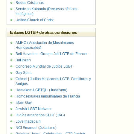
Redes Cristianas
Servicios Koinonia (Recursos bíblicos-
teológicos)
United Church of Christ
Enlaces LGTBI+ de otras confesiones
AMHO ( Asociación de Musulmanes
Homosexuales)
Beit Haverim – Groupe Juif LGTB de France
BuHozen
Congreso Mundial de Judíos LGBT
Gay Spirit
Guimel | Judíos Mexicanos LGTB, Familiares y
Amigos
Hamakom LGBTQI+ (Judaísmo)
Homosexuales musulmanes de Francia
Islam Gay
Jewish LGBT Network
Judíos argentinos GLBT (JAG)
Lovejihadspain
NCI Emanuel (Judaísmo)