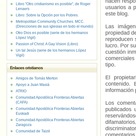
hacen respo
Libro "Otro cristianismo es posible", de Roger
usuarios a p
Lenaers
este blog.
Libro: Sobre la Opción por los Pobres.
Metropolitan Community Churches. MCC.
Las imágene
(Direcciones de sus iglesias en todo el mundo)
propiedad de
Otro Dios es posible (serie de los hermanos
López Vigil)
reproducen s
Passion of Christ: A Gay Vision (Libro)
lucro. Por s
Un tal Jesús (serie de los hermanos López
cuestión inm
Vigil)
comerciales 
tipo.
Enlaces cristianos
El propieta
Amigos de Tomás Merton
contenido. 
Apoyo a Juan Masiá
información 
ATRIO
Comunidad Apostólica Fronteras Abiertas
Los comenta
(CAFA)
publicados 
Comunidad Apostólica Fronteras Abiertas
Euskadi
reservándos
Comunidad Apostólica Fronteras Abiertas
difamatorio
Zaragoza
discriminat
Comunidad de Taizé
comentarios