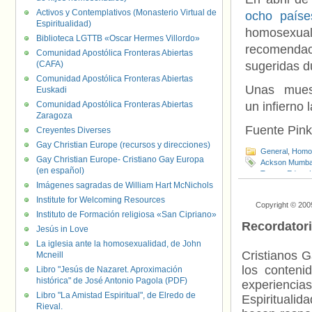
Activos y Contemplativos (Monasterio Virtual de
ocho paíse
Espiritualidad)
homosexual
Biblioteca LGTTB «Oscar Hermes Villordo»
recomendac
Comunidad Apostólica Fronteras Abiertas
(CAFA)
sugeridas d
Comunidad Apostólica Fronteras Abiertas
Unas muestr
Euskadi
Comunidad Apostólica Fronteras Abiertas
un infierno
Zaragoza
Fuente Pink
Creyentes Diverses
Gay Christian Europe (recursos y direcciones)
General
,
Homof
Gay Christian Europe- Cristiano Gay Europa
Ackson Mumb
(en español)
Trump
,
Edgar 
Imágenes sagradas de William Hart McNichols
Joseph Malanji
Sambo
,
Zambi
Institute for Welcoming Resources
Copyright © 200
Instituto de Formación religiosa «San Cipriano»
Recordator
Jesús in Love
La iglesia ante la homosexualidad, de John
Cristianos G
Mcneill
los contenid
Libro "Jesús de Nazaret. Aproximación
histórica" de José Antonio Pagola (PDF)
experienci
Libro "La Amistad Espiritual", de Elredo de
Espiritualid
Rieval.