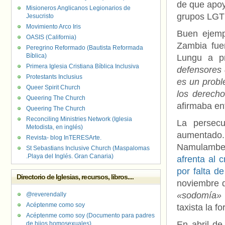
de que apoy
Misioneros Anglicanos Legionarios de
grupos LGT
Jesucristo
Movimiento Arco Iris
Buen ejemp
OASIS (California)
Zambia fuer
Peregrino Reformado (Bautista Reformada
Bíblica)
Lungu a pr
Primera Iglesia Cristiana Bíblica Inclusiva
defensores 
Protestants Inclusius
es un probl
Queer Spirit Church
los derech
Queering The Church
afirmaba en
Queering The Church
Reconciling Ministries Network (Iglesia
La persecu
Metodista, en inglés)
aumentado.
Revista- blog InTERESArte.
Namulambe
St Sebastians Inclusive Church (Maspalomas
.Playa del Inglés. Gran Canaria)
afrenta al c
por falta d
Directorio de Iglesias, recursos, libros....
noviembre 
«sodomía»
@reverendally
Acéptenme como soy
taxista la f
Acéptenme como soy (Documento para padres
En abril d
de hijos homosexuales)