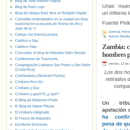
Blog de José Antonio Pagola
Unas muestr
Blog de Raúl Lugo
un infierno
Blog del obispo Raúl Vera en Religión Digital
Carmelita contemplativo en la ciudad (un blog
Fuente Pink
oracional en la escuela de Teresa de Jhs y
Juan de la +)
General
,
Homof
Cartujo con licencia propia
Ackson Mumb
Católico y Gay
Trump
,
Edgar 
Zambia: co
Joseph Malanji
Católico+Gay
Sambo
,
Zambi
Concordia, el blog de Oswaldo Gallo Serrato
hombres p
Confesiones de Trasnoche
viernes, 13 de
Congregación Luterana San Pedro y San Pablo
(Costa Rica)
Los dos h
Contranatura (Abraham Puche)
retirados 
Cristiano Arco Iris
compar
Cristiano y Gay
Cristiano y gay!!! Sí ¿y qué?
El Blog de Abdennur Prado
Un trib
El Blog de Xabier Pikaza
apelación 
El cristiano indignado
ha confi
El Frasco de Alabastro
pena de qu
Escrituras Inclusivas