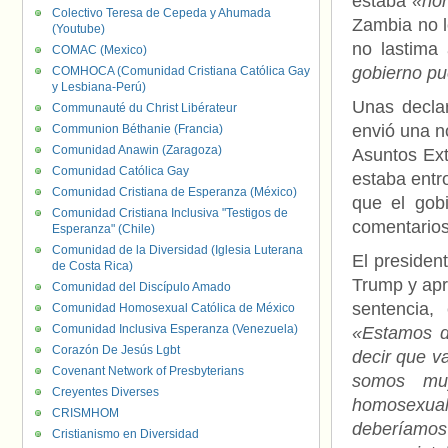
estaba
«hor
Colectivo Teresa de Cepeda y Ahumada
Zambia no l
(Youtube)
no lastima
COMAC (Mexico)
gobierno pu
COMHOCA (Comunidad Cristiana Católica Gay
y Lesbiana-Perú)
Unas declar
Communauté du Christ Libérateur
envió una n
Communion Béthanie (Francia)
Comunidad Anawin (Zaragoza)
Asuntos Ext
Comunidad Católica Gay
estaba entro
Comunidad Cristiana de Esperanza (México)
que el gob
Comunidad Cristiana Inclusiva "Testigos de
comentarios
Esperanza" (Chile)
Comunidad de la Diversidad (Iglesia Luterana
El presiden
de Costa Rica)
Trump y apr
Comunidad del Discípulo Amado
sentencia,
Comunidad Homosexual Católica de México
Comunidad Inclusiva Esperanza (Venezuela)
«Estamos d
Corazón De Jesús Lgbt
decir que v
Covenant Network of Presbyterians
somos muy
Creyentes Diverses
homosexuali
CRISMHOM
deberíamos
Cristianismo en Diversidad