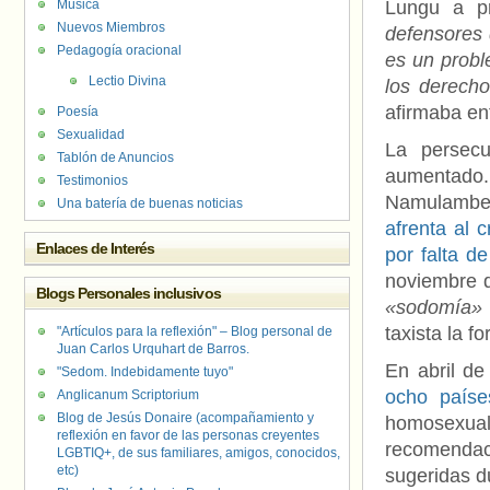
Música
Lungu a pr
Nuevos Miembros
defensores 
Pedagogía oracional
es un probl
Lectio Divina
los derech
afirmaba en
Poesía
Sexualidad
La persecu
Tablón de Anuncios
aumentado.
Testimonios
Namulambe
Una batería de buenas noticias
afrenta al c
Enlaces de Interés
por falta d
noviembre 
Blogs Personales inclusivos
«sodomía»
taxista la f
"Artículos para la reflexión" – Blog personal de
Juan Carlos Urquhart de Barros.
En abril d
"Sedom. Indebidamente tuyo"
ocho paíse
Anglicanum Scriptorium
Blog de Jesús Donaire (acompañamiento y
homosexual
reflexión en favor de las personas creyentes
recomendac
LGBTIQ+, de sus familiares, amigos, conocidos,
etc)
sugeridas d