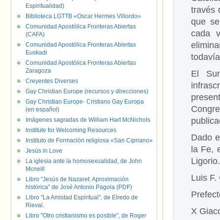
Espiritualidad)
través 
Biblioteca LGTTB «Oscar Hermes Villordo»
que se
Comunidad Apostólica Fronteras Abiertas
cada v
(CAFA)
elimina
Comunidad Apostólica Fronteras Abiertas
Euskadi
todavía
Comunidad Apostólica Fronteras Abiertas
Zaragoza
El Sum
Creyentes Diverses
infras
Gay Christian Europe (recursos y direcciones)
presen
Gay Christian Europe- Cristiano Gay Europa
Congr
(en español)
publica
Imágenes sagradas de William Hart McNichols
Institute for Welcoming Resources
Dado e
Instituto de Formación religiosa «San Cipriano»
la Fe,
Jesús in Love
Ligorio.
La iglesia ante la homosexualidad, de John
Mcneill
Luis F.
Libro "Jesús de Nazaret. Aproximación
histórica" de José Antonio Pagola (PDF)
Prefect
Libro "La Amistad Espiritual", de Elredo de
Rieval.
X Giac
Libro "Otro cristianismo es posible", de Roger