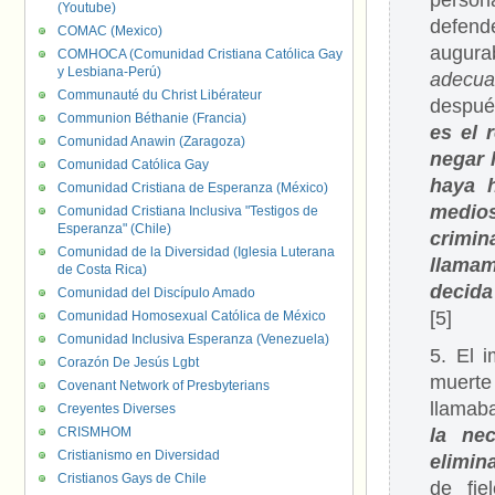
person
(Youtube)
defend
COMAC (Mexico)
augur
COMHOCA (Comunidad Cristiana Católica Gay
y Lesbiana-Perú)
adecua
Communauté du Christ Libérateur
después
Communion Béthanie (Francia)
es el 
Comunidad Anawin (Zaragoza)
negar 
Comunidad Católica Gay
haya 
Comunidad Cristiana de Esperanza (México)
medios
Comunidad Cristiana Inclusiva "Testigos de
Esperanza" (Chile)
crimi
Comunidad de la Diversidad (Iglesia Luterana
llamam
de Costa Rica)
decida
Comunidad del Discípulo Amado
[5]
Comunidad Homosexual Católica de México
Comunidad Inclusiva Esperanza (Venezuela)
5. El 
Corazón De Jesús Lgbt
muerte
Covenant Network of Presbyterians
llamab
Creyentes Diverses
CRISMHOM
la ne
Cristianismo en Diversidad
elimin
Cristianos Gays de Chile
de fie