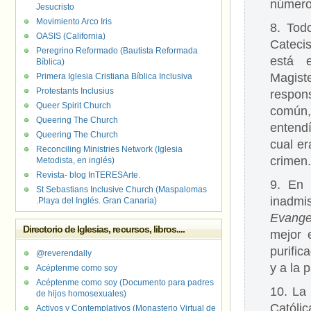
número
Jesucristo
Movimiento Arco Iris
8. Tod
OASIS (California)
Cateci
Peregrino Reformado (Bautista Reformada
está e
Bíblica)
Magist
Primera Iglesia Cristiana Bíblica Inclusiva
Protestants Inclusius
respons
Queer Spirit Church
común,
Queering The Church
entend
Queering The Church
cual er
Reconciling Ministries Network (Iglesia
crimen.
Metodista, en inglés)
Revista- blog InTERESArte.
9. En 
St Sebastians Inclusive Church (Maspalomas
inadmi
.Playa del Inglés. Gran Canaria)
Evange
Directorio de Iglesias, recursos, libros....
mejor 
purific
@reverendally
y a la 
Acéptenme como soy
Acéptenme como soy (Documento para padres
10. La
de hijos homosexuales)
Católic
Activos y Contemplativos (Monasterio Virtual de