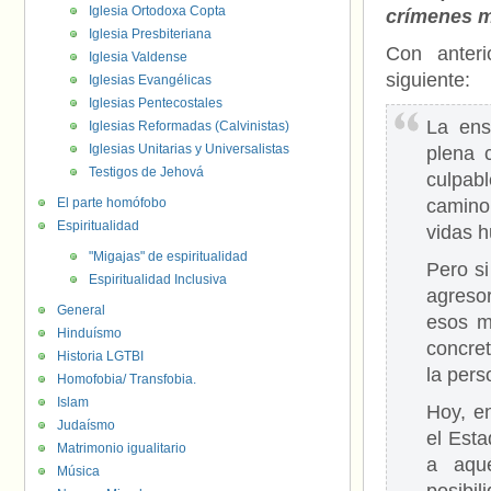
Iglesia Ortodoxa Copta
crímenes 
Iglesia Presbiteriana
Con anteri
Iglesia Valdense
siguiente:
Iglesias Evangélicas
Iglesias Pentecostales
La ens
Iglesias Reformadas (Calvinistas)
Iglesias Unitarias y Universalistas
plena 
Testigos de Jehová
culpab
El parte homófobo
camino
Espiritualidad
vidas 
"Migajas" de espiritualidad
Pero si
Espiritualidad Inclusiva
agreso
General
esos m
Hinduísmo
concre
Historia LGTBI
la per
Homofobia/ Transfobia.
Islam
Hoy, e
Judaísmo
el Esta
Matrimonio igualitario
a aqué
Música