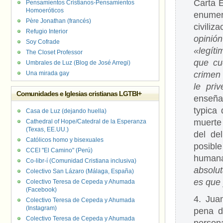
Carta 
Pensamientos Cristianos-Pensamientos
Homoeróticos
enume
Père Jonathan (francés)
civiliz
Refugio Interior
opinió
Soy Cofrade
«legíti
The Closet Professor
que cu
Umbrales de Luz (Blog de José Arregi)
Una mirada gay
crimen
le pri
Comunidades e Iglesias cristianas LGTBI+
enseñan
typica
Casa de Luz (dejando huella)
muerte
Cathedral of Hope/Catedral de la Esperanza
(Texas, EE.UU.)
del de
Católicos homo y bisexuales
posibl
CCEI "El Camino" (Perú)
human
Co-libr-í (Comunidad Cristiana inclusiva)
absolu
Colectivo San Lázaro (Málaga, España)
es que 
Colectivo Teresa de Cepeda y Ahumada
(Facebook)
4. Jua
Colectivo Teresa de Cepeda y Ahumada
(Instagram)
pena d
Colectivo Teresa de Cepeda y Ahumada