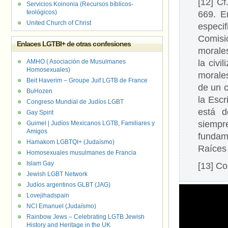
[12] C
Servicios Koinonia (Recursos bíblicos-
teológicos)
669. E
United Church of Christ
especi
Comisi
Enlaces LGTBI+ de otras confesiones
morales
AMHO ( Asociación de Musulmanes
la civi
Homosexuales)
morale
Beit Haverim – Groupe Juif LGTB de France
de un c
BuHozen
la Esc
Congreso Mundial de Judíos LGBT
está d
Gay Spirit
siempr
Guimel | Judíos Mexicanos LGTB, Familiares y
Amigos
fundam
Hamakom LGBTQI+ (Judaísmo)
Raíces 
Homosexuales musulmanes de Francia
Islam Gay
[13] Co
Jewish LGBT Network
Judíos argentinos GLBT (JAG)
Lovejihadspain
NCI Emanuel (Judaísmo)
Rainbow Jews – Celebrating LGTB Jewish
History and Heritage in the UK