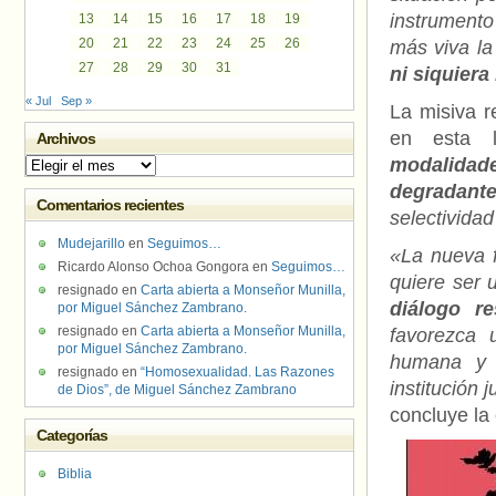
instrumento
13
14
15
16
17
18
19
20
21
22
23
24
25
26
más viva l
27
28
29
30
31
ni siquier
« Jul
Sep »
La misiva r
en esta 
Archivos
modalidad
Archivos
degradant
Comentarios recientes
selectividad
Mudejarillo
en
Seguimos…
«La nueva f
Ricardo Alonso Ochoa Gongora
en
Seguimos…
quiere ser 
resignado
en
Carta abierta a Monseñor Munilla,
diálogo re
por Miguel Sánchez Zambrano.
resignado
en
Carta abierta a Monseñor Munilla,
favorezca 
por Miguel Sánchez Zambrano.
humana y s
resignado
en
“Homosexualidad. Las Razones
institución 
de Dios”, de Miguel Sánchez Zambrano
concluye la 
Categorías
Biblia