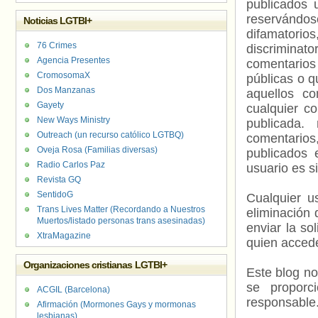
publicados 
reservándos
Noticias LGTBI+
difamatorio
76 Crimes
discriminat
Agencia Presentes
comentarios
CromosomaX
públicas o 
Dos Manzanas
aquellos c
Gayety
cualquier c
New Ways Ministry
publicada.
Outreach (un recurso católico LGTBQ)
comentarios,
Oveja Rosa (Familias diversas)
publicados 
Radio Carlos Paz
usuario es s
Revista GQ
SentidoG
Cualquier us
Trans Lives Matter (Recordando a Nuestros
eliminación 
Muertos/listado personas trans asesinadas)
enviar la so
XtraMagazine
quien accede
Organizaciones cristianas LGTBI+
Este blog no
se proporc
ACGIL (Barcelona)
responsable
Afirmación (Mormones Gays y mormonas
lesbianas)