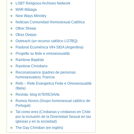
LGBT Religious Archives Network
MAR Málaga
New Ways Ministry
Noticias Comunidad Homosexual Católica
Other Sheep
Otras Ovejas
Outreach (un recurso católico LGTBQ)
Pastoral Ecuménica VIH-SIDA (Argentina)
Progetto su fede e omosessualità
Rainbow Baptists
Rainbow Christians
Reconaissance (padres de personas
homosexuales). Francia
Refo – Rete Evangelica Fede e Omosessualità
(Italia)
Revista- blog InTERESArte.
Rumos Novos (Grupo homosexual católico de
Portugal)
Tal como eres (Cristianas y cristianos en Chile
por la inclusión de la Diversidad Sexual en las
iglesias y en la sociedad)
The Gay Christian (en inglés)