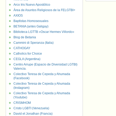
Arco Iris Nuevo Apostólico
Área de Asuntos Religiosos de la FELGTBI+
AXIOS
Baptistas Homosexuales
BETANIA (antes Galigay)
Biblioteca LGTTB «Oscar Hermes Villordo»
Blog de Betania
Cammini di Speranza (Italia)
CATHOGAY
Catholics for Choice
CEGLA (Argentina)
Centro Arrupe (Espacio de Diversidad LGTBI)
Valencia.
Colectivo Teresa de Cepeda y Ahumada
(Facebook)
Colectivo Teresa de Cepeda y Ahumada
(Instagram)
Colectivo Teresa de Cepeda y Ahumada
(Youtube)
CRISMHOM
Cristo LGBTI (Venezuela)
David et Jonathan (Francia)