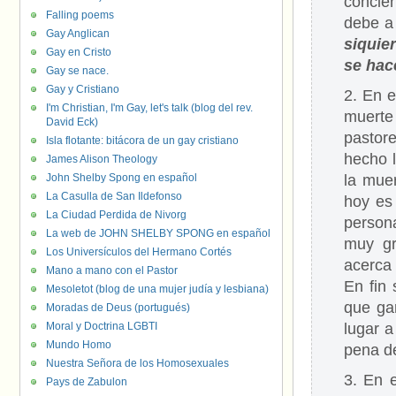
concie
Falling poems
debe a 
Gay Anglican
siquie
Gay en Cristo
se hac
Gay se nace.
Gay y Cristiano
2. En e
I'm Christian, I'm Gay, let's talk (blog del rev.
muerte
David Eck)
pastore
Isla flotante: bitácora de un gay cristiano
hecho l
James Alison Theology
John Shelby Spong en español
la muer
La Casulla de San Ildefonso
hoy es
La Ciudad Perdida de Nivorg
persona
La web de JOHN SHELBY SPONG en español
muy gr
Los Universículos del Hermano Cortés
acerca 
Mano a mano con el Pastor
En fin
Mesoletot (blog de una mujer judía y lesbiana)
que ga
Moradas de Deus (portugués)
Moral y Doctrina LGBTI
lugar a
Mundo Homo
pena de
Nuestra Señora de los Homosexuales
3. En 
Pays de Zabulon