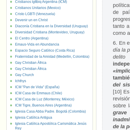
Cristianos lgttbiq Argentina (ICM)
políti
Cristianos Unitarios (Mexico)
de paí
Cristo LGBTI (Venezuela)
progre
Devenir un en Christ
tanto 
Diaconía Cristiana en la Diversidad (Uruguay)
Diversidad Cristiana (Montevideo, Uruguay)
como al
El Centro (Argentina)
6. En e
Emaus-Vida en Abundancia
día la 
Espacio Seguro Católico (Costa Rica)
delit
Fraternidad de la Amistad (Medellin, Colombia)
Gay Christian África
indep
Gay Christian África
«impli
Gay Church
tambié
Ichthys
del si
ICM "Pan de Vida" (España)
[10] Es
ICM Casa de Emmaus (Chile)
revisi
ICM Casa de Luz (Monterrey, México)
sobre 
ICM Tigre, Buenos Aires (Argentina)
Iglesia Casa Abba Padre. Bogotá (Colombia)
grave
Iglesia Católica Antigua
inadmi
Iglesia Católica Apostólica Carismática Jesús
de la 
Rey