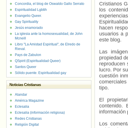
Cristianos G
Concordia, el blog de Oswaldo Gallo Serrato
los contenid
Espiritualidad Lgbtih
experienci
Evangelio Queer.
Espiritualid
Gay Spirituality
hacen respo
Jesús enamorado
usuarios a p
La iglesia ante la homosexualidad, de John
Mcneill
este blog.
Libro "La Amistad Espiritual", de Elredo de
Rieval.
Las imágene
Pays de Zabulon
propiedad de
QSpirit (Espiritualidad Queer)
reproducen s
Santos Queer
lucro. Por s
Sólido puente. Espiritualidad gay
cuestión inm
comerciales 
Noticias Cristianas
tipo.
Alandar
El propieta
América Magazine
contenido. 
Eclesalia
información 
Eclesalia (información religiosa)
Redes Cristianas
Los comenta
Religión Digital