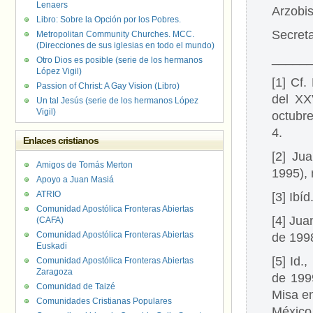
Lenaers
Arzobis
Libro: Sobre la Opción por los Pobres.
Secreta
Metropolitan Community Churches. MCC.
(Direcciones de sus iglesias en todo el mundo)
_____
Otro Dios es posible (serie de los hermanos
López Vigil)
[1] Cf
Passion of Christ: A Gay Vision (Libro)
del XX
Un tal Jesús (serie de los hermanos López
Vigil)
octubr
4.
Enlaces cristianos
[2] Ju
Amigos de Tomás Merton
1995), 
Apoyo a Juan Masiá
ATRIO
[3] Ibí
Comunidad Apostólica Fronteras Abiertas
[4] Jua
(CAFA)
Comunidad Apostólica Fronteras Abiertas
de 1998
Euskadi
[5] Id.
Comunidad Apostólica Fronteras Abiertas
Zaragoza
de 1999
Comunidad de Taizé
Misa e
Comunidades Cristianas Populares
México