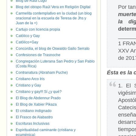
Blog de Raúl Lugo
Por tan
Blog del obispo Raúl Vera en Religión Digital
Carmelita contemplativo en la ciudad (un blog
muerte
oracional en la escuela de Teresa de Jhs y
la di
Juan de la +)
determ
Cartujo con licencia propia
_____
Católico y Gay
Católico+Gay
1 FRAN
Concordia, el blog de Oswaldo Gallo Serrato
XXV Ani
Confesiones de Trasnoche
de 201
Congregación Luterana San Pedro y San Pablo
(Costa Rica)
Ésta es la 
Contranatura (Abraham Puche)
Cristiano Arco Iris
1. El 
Cristiano y Gay
Cristiano y gay!!! Sí ¿y qué?
vigési
El Blog de Abdennur Prado
Apostól
El Blog de Xabier Pikaza
Cateci
El cristiano indignado
enseña
El Frasco de Alabastro
desarro
Escrituras Inclusivas
tiempo
Espiritualidad caminante (cristiana y
ecuménica)