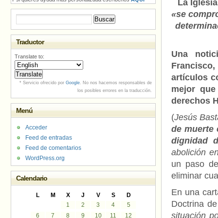
La Iglesia
«se compr
Buscar:
determina
Traductor
Una notic
Translate to:
Francisco
artículos 
* Servicio ofrecido por
Google
. No nos hacemos responsables de
mejor que 
los posibles errores en la traducción.
derechos
Menú
(
Jesús Bast
Acceder
de muerte e
Feed de entradas
dignidad 
Feed de comentarios
abolición e
WordPress.org
un paso de
eliminar cua
Calendario
En una cart
L
M
X
J
V
S
D
Doctrina de
1
2
3
4
5
situación p
6
7
8
9
10
11
12