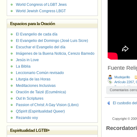
World Congress of LGBT Jews
World Jewish Congress LBGT
Espacios para la Oración
El Evangelio de cada día
El Evangelio del Domingo (José Luis Sicre)
Escuchar el Evangelio del día
Imágenes de la Buena Noticia, Cerezo Barredo
Jesús in Love
La Biblia
Fuente Relig
Leccionario Común revisado
Mudejarillo
Liturgia de las Horas
Artículo 2267
,
Meditaciones Inclusivas
Pena de Muert
Comentarios cerr
Oración de Taizé (Ecuménica)
Out In Scriptures
El custodio de
Passion of Christ: A Gay Vision (Libro)
QSpirit (Espiritualidad Queer)
Rezando voy
Copyright © 200
Recordator
Espiritualidad LGTBI+