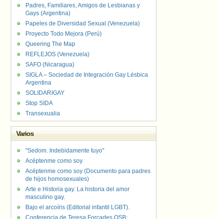
Padres, Familiares, Amigos de Lesbianas y
Gays (Argentina)
Papeles de Diversidad Sexual (Venezuela)
Proyecto Todo Mejora (Perú)
Queering The Map
REFLEJOS (Venezuela)
SAFO (Nicaragua)
SIGLA – Sociedad de Integración Gay Lésbica
Argentina
SOLIDARIGAY
Stop SIDA
Transexualia
Varios
"Sedom. Indebidamente tuyo"
Acéptenme como soy
Acéptenme como soy (Documento para padres
de hijos homosexuales)
Arte e Historia gay. La historia del amor
masculino gay.
Bajo el arcoíris (Editorial infantil LGBT).
Conferencia de Teresa Forcades OSB: