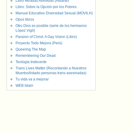
Libro Miradas Atrevidas (Aldarte)
Libro: Sobre la Opción por los Pobres.
Manual Educativo Diversidad Sexual (MOVILH)
Opus libros
Otro Dios es posible (serie de los hermanos
López Vigil)
Passion of Christ: A Gay Vision (Libro)
Proyecto Todo Mejora (Perú)
Queering The Map
Remembering Our Dead
Teología Indecente
Trans Lives Matter (Recordando a Nuestros
Muertos/listado personas trans asesinadas)
Tu vida va a mejorar
WEB Islam