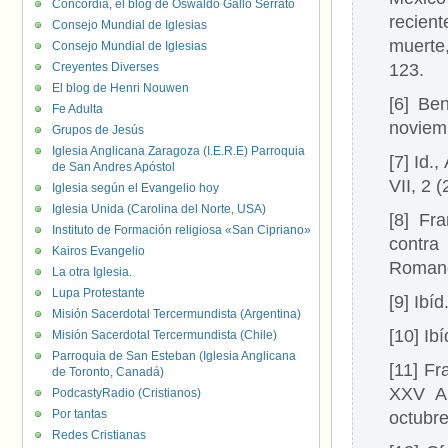
Concordia, el blog de Oswaldo Gallo Serrato
recien
Consejo Mundial de Iglesias
muerte,
Consejo Mundial de Iglesias
Creyentes Diverses
123.
El blog de Henri Nouwen
[6] Be
Fe Adulta
noviemb
Grupos de Jesús
Iglesia Anglicana Zaragoza (I.E.R.E) Parroquia
[7] Id.
de San Andres Apóstol
VII, 2 
Iglesia según el Evangelio hoy
Iglesia Unida (Carolina del Norte, USA)
[8] Fr
Instituto de Formación religiosa «San Cipriano»
contra
Kairos Evangelio
Romano
La otra Iglesia.
Lupa Protestante
[9] Ibíd
Misión Sacerdotal Tercermundista (Argentina)
[10] Ibí
Misión Sacerdotal Tercermundista (Chile)
Parroquia de San Esteban (Iglesia Anglicana
[11] Fr
de Toronto, Canadá)
XXV An
PodcastyRadio (Cristianos)
Por tantas
octubre
Redes Cristianas