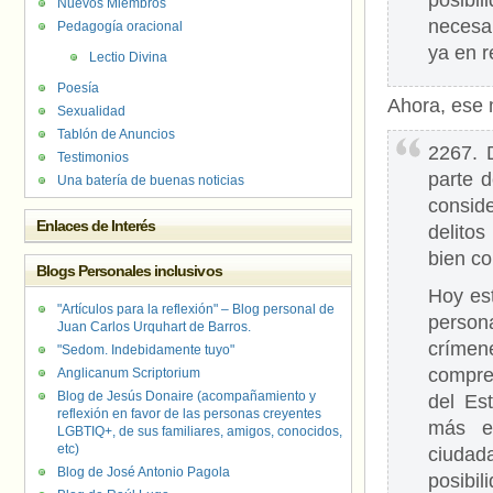
posibi
Nuevos Miembros
necesar
Pedagogía oracional
ya en r
Lectio Divina
Poesía
Ahora, ese 
Sexualidad
Tablón de Anuncios
2267. 
Testimonios
parte d
Una batería de buenas noticias
consid
Enlaces de Interés
delito
bien c
Blogs Personales inclusivos
Hoy est
"Artículos para la reflexión" – Blog personal de
person
Juan Carlos Urquhart de Barros.
críme
"Sedom. Indebidamente tuyo"
compren
Anglicanum Scriptorium
Blog de Jesús Donaire (acompañamiento y
del Es
reflexión en favor de las personas creyentes
más ef
LGBTIQ+, de sus familiares, amigos, conocidos,
etc)
ciudad
Blog de José Antonio Pagola
posibil