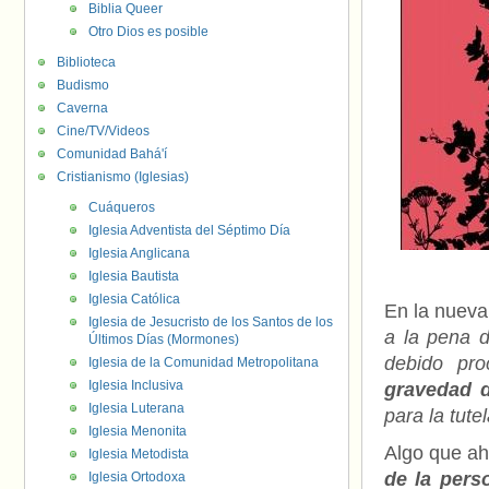
Biblia Queer
Otro Dios es posible
Biblioteca
Budismo
Caverna
Cine/TV/Videos
Comunidad Bahá'í
Cristianismo (Iglesias)
Cuáqueros
Iglesia Adventista del Séptimo Día
Iglesia Anglicana
Iglesia Bautista
Iglesia Católica
En la nuev
Iglesia de Jesucristo de los Santos de los
a la pena d
Últimos Días (Mormones)
debido pr
Iglesia de la Comunidad Metropolitana
Iglesia Inclusiva
gravedad 
Iglesia Luterana
para la tut
Iglesia Menonita
Algo que ah
Iglesia Metodista
de la pers
Iglesia Ortodoxa