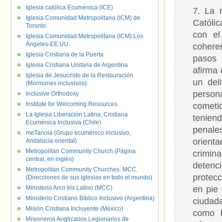
Iglesia católica Ecuménica (ICE)
7. La 
Iglesia Comunidad Metropolitana (ICM) de
Católic
Toronto
con el
Iglesia Comunidad Metropolitana (ICM) Los
Ángeles-EE.UU.
coheren
Iglesia Cristiana de la Puerta
pasos 
Iglesia Cristiana Unitaria de Argentina
afirma 
Iglesia de Jesucristo de la Restauración.
un del
(Mormones inclusivos).
person
Inclusive Orthodoxy
Institute for Welcoming Resources
cometi
La Iglesia Liberación Latina, Cristiana
tenien
Ecuménica Inclusiva (Chile)
penale
meTanoia (Grupo ecuménico inclusivo,
orienta
Andalucía oriental)
Metropolitan Community Church (Página
crimina
central, en inglés)
detenc
Metropolitan Community Churches. MCC.
protec
(Direcciones de sus iglesias en todo el mundo)
Ministerio Arco Iris Latino (MCC)
en pie 
Ministerio Cristiano Bíblico Inclusivo (Argentina)
ciudad
Misión Cristiana Incluyente (México)
como l
Misioneros Anglicanos Legionarios de