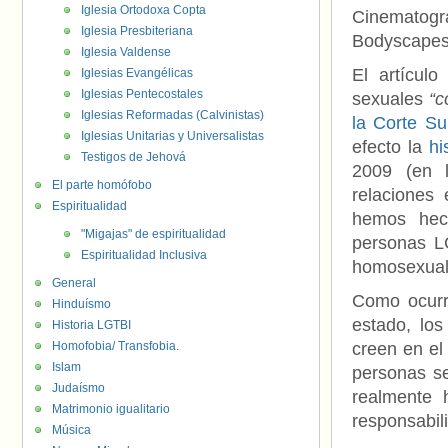
Iglesia Ortodoxa Copta
Cinematog
Iglesia Presbiteriana
Bodyscapes’
Iglesia Valdense
El artícul
Iglesias Evangélicas
Iglesias Pentecostales
sexuales
“c
Iglesias Reformadas (Calvinistas)
la Corte Su
Iglesias Unitarias y Universalistas
efecto la
hi
Testigos de Jehová
2009 (en 
El parte homófobo
relaciones
Espiritualidad
hemos hech
"Migajas" de espiritualidad
personas LG
Espiritualidad Inclusiva
homosexual
General
Como ocurr
Hinduísmo
estado, los
Historia LGTBI
Homofobia/ Transfobia.
creen en el
Islam
personas se
Judaísmo
realmente 
Matrimonio igualitario
responsabil
Música