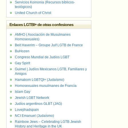
Servicios Koinonia (Recursos bíblicos-
teológicos)
United Church of Christ
Enlaces LGTBI+ de otras confesiones
AMHO ( Asociación de Musulmanes
Homosexuales)
Beit Haverim – Groupe Juif LGTB de France
BuHozen
Congreso Mundial de Judíos LGBT
Gay Spirit
Guimel | Judíos Mexicanos LGTB, Familiares y
Amigos
Hamakom LGBTQI+ (Judaísmo)
Homosexuales musulmanes de Francia
Islam Gay
Jewish LGBT Network
Judíos argentinos GLBT (JAG)
Lovejihadspain
NCI Emanuel (Judaísmo)
Rainbow Jews – Celebrating LGTB Jewish
History and Heritage in the UK