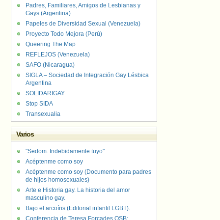
Padres, Familiares, Amigos de Lesbianas y
Gays (Argentina)
Papeles de Diversidad Sexual (Venezuela)
Proyecto Todo Mejora (Perú)
Queering The Map
REFLEJOS (Venezuela)
SAFO (Nicaragua)
SIGLA – Sociedad de Integración Gay Lésbica
Argentina
SOLIDARIGAY
Stop SIDA
Transexualia
Varios
"Sedom. Indebidamente tuyo"
Acéptenme como soy
Acéptenme como soy (Documento para padres
de hijos homosexuales)
Arte e Historia gay. La historia del amor
masculino gay.
Bajo el arcoíris (Editorial infantil LGBT).
Conferencia de Teresa Forcades OSB: