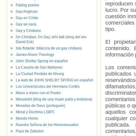
reproducen s
Falling poems
lucro. Por s
Gay Anglican
cuestión inm
Gay en Cristo
comerciales 
Gay se nace.
tipo.
Gay y Cristiano
I'm Christian, I'm Gay, let's talk (blog del rev.
El propieta
David Eck)
contenido. 
Isla flotante: bitácora de un gay cristiano
información 
James Alison Theology
John Shelby Spong en español
Los comenta
La Casulla de San Ildefonso
publicados 
La Ciudad Perdida de Nivorg
reservándos
La web de JOHN SHELBY SPONG en español
difamatorio
Los Universículos del Hermano Cortés
discriminat
Mano a mano con el Pastor
comentarios
Mesoletot (blog de una mujer judía y lesbiana)
públicas o 
Moradas de Deus (portugués)
aquellos c
Moral y Doctrina LGBTI
cualquier c
Mundo Homo
publicada.
Nuestra Señora de los Homosexuales
comentarios,
Pays de Zabulon