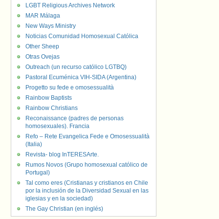
LGBT Religious Archives Network
MAR Málaga
New Ways Ministry
Noticias Comunidad Homosexual Católica
Other Sheep
Otras Ovejas
Outreach (un recurso católico LGTBQ)
Pastoral Ecuménica VIH-SIDA (Argentina)
Progetto su fede e omosessualità
Rainbow Baptists
Rainbow Christians
Reconaissance (padres de personas
homosexuales). Francia
Refo – Rete Evangelica Fede e Omosessualità
(Italia)
Revista- blog InTERESArte.
Rumos Novos (Grupo homosexual católico de
Portugal)
Tal como eres (Cristianas y cristianos en Chile
por la inclusión de la Diversidad Sexual en las
iglesias y en la sociedad)
The Gay Christian (en inglés)