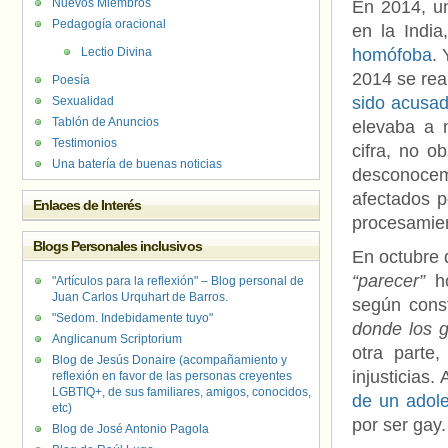
Nuevos Miembros
En 2014, un
Pedagogía oracional
en la Indi
Lectio Divina
homófoba
.
2014 se rea
Poesía
sido acusad
Sexualidad
Tablón de Anuncios
elevaba a 
Testimonios
cifra, no o
Una batería de buenas noticias
desconocem
afectados p
Enlaces de Interés
procesamient
Blogs Personales inclusivos
En octubre
“parecer”
ho
"Artículos para la reflexión" – Blog personal de
Juan Carlos Urquhart de Barros.
según cons
"Sedom. Indebidamente tuyo"
donde los g
Anglicanum Scriptorium
otra parte,
Blog de Jesús Donaire (acompañamiento y
injusticias
reflexión en favor de las personas creyentes
LGBTIQ+, de sus familiares, amigos, conocidos,
de un adol
etc)
por ser gay.
Blog de José Antonio Pagola