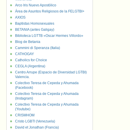
Arco Iris Nuevo Apostólico
Área de Asuntos Religiosos de la FELGTBI+
AXIOS
Baptistas Homosexuales
BETANIA (antes Galigay)
Biblioteca LGTTB «Oscar Hermes Villordo»
Blog de Betania
Cammini di Speranza (Italia)
CATHOGAY
Catholics for Choice
CEGLA (Argentina)
Centro Arrupe (Espacio de Diversidad LGTBI)
Valencia.
Colectivo Teresa de Cepeda y Ahumada
(Facebook)
Colectivo Teresa de Cepeda y Ahumada
(Instagram)
Colectivo Teresa de Cepeda y Ahumada
(Youtube)
CRISMHOM
Cristo LGBTI (Venezuela)
David et Jonathan (Francia)