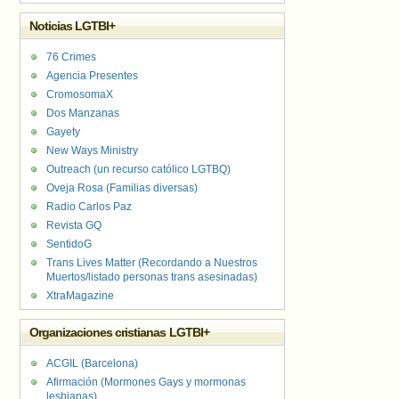
Noticias LGTBI+
76 Crimes
Agencia Presentes
CromosomaX
Dos Manzanas
Gayety
New Ways Ministry
Outreach (un recurso católico LGTBQ)
Oveja Rosa (Familias diversas)
Radio Carlos Paz
Revista GQ
SentidoG
Trans Lives Matter (Recordando a Nuestros
Muertos/listado personas trans asesinadas)
XtraMagazine
Organizaciones cristianas LGTBI+
ACGIL (Barcelona)
Afirmación (Mormones Gays y mormonas
lesbianas)