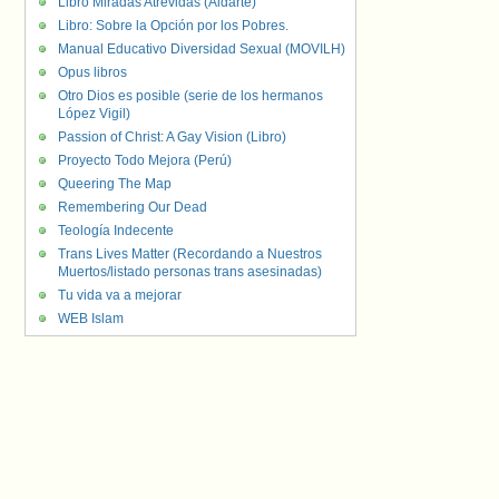
Libro Miradas Atrevidas (Aldarte)
Libro: Sobre la Opción por los Pobres.
Manual Educativo Diversidad Sexual (MOVILH)
Opus libros
Otro Dios es posible (serie de los hermanos
López Vigil)
Passion of Christ: A Gay Vision (Libro)
Proyecto Todo Mejora (Perú)
Queering The Map
Remembering Our Dead
Teología Indecente
Trans Lives Matter (Recordando a Nuestros
Muertos/listado personas trans asesinadas)
Tu vida va a mejorar
WEB Islam