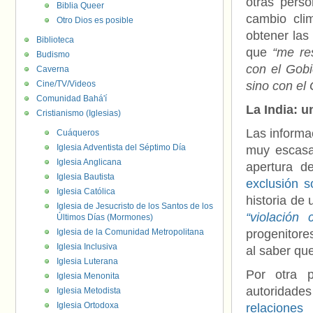
otras perso
Biblia Queer
cambio cli
Otro Dios es posible
obtener las
Biblioteca
que
“me re
Budismo
con el Gobi
Caverna
Cine/TV/Videos
sino con el
Comunidad Bahá'í
La India: 
Cristianismo (Iglesias)
Las informa
Cuáqueros
Iglesia Adventista del Séptimo Día
muy escasa
Iglesia Anglicana
apertura de
Iglesia Bautista
exclusión s
Iglesia Católica
historia de
Iglesia de Jesucristo de los Santos de los
“violación c
Últimos Días (Mormones)
Iglesia de la Comunidad Metropolitana
progenitore
Iglesia Inclusiva
al saber qu
Iglesia Luterana
Por otra 
Iglesia Menonita
autoridad
Iglesia Metodista
Iglesia Ortodoxa
relacione