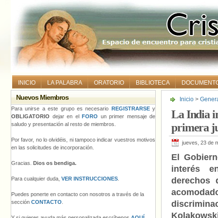
INICIO
LA PALABRA
ORATORIO
BIBLIOTECA
DOCUMENT
Nuevos Miembros
Inicio
>
Gener
Kolakowski, la
Para unirse a este grupo es necesario
REGISTRARSE
y
La India i
OBLIGATORIO
dejar en el
FORO
un primer mensaje de
saludo y presentación al resto de miembros.
primera ju
Por favor, no lo olvidéis, ni tampoco indicar vuestros motivos
jueves, 23 de 
en las solicitudes de incorporación.
El Gobiern
Gracias.
Dios os bendiga.
interés 
Para cualquier duda,
VER INSTRUCCIONES
.
derechos 
acomodado
Puedes ponerte en contacto con nosotros a través de la
sección
CONTACTO
.
discrimina
Kolakows
Y si quieres ayuda más personalizada escríbenos
AQUÍ