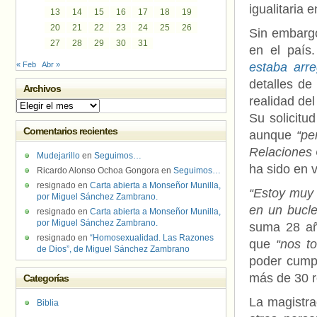
igualitaria 
13
14
15
16
17
18
19
20
21
22
23
24
25
26
Sin embargo
27
28
29
30
31
en el país.
« Feb
Abr »
estaba arre
detalles de
Archivos
realidad de
Archivos
Su solicitud
Comentarios recientes
aunque
“pe
Relaciones C
Mudejarillo
en
Seguimos…
ha sido en 
Ricardo Alonso Ochoa Gongora
en
Seguimos…
resignado
en
Carta abierta a Monseñor Munilla,
“Estoy muy 
por Miguel Sánchez Zambrano.
en un bucle
resignado
en
Carta abierta a Monseñor Munilla,
por Miguel Sánchez Zambrano.
suma 28 añ
resignado
en
“Homosexualidad. Las Razones
que
“nos t
de Dios”, de Miguel Sánchez Zambrano
poder cumpli
más de 30 r
Categorías
La magistr
Biblia