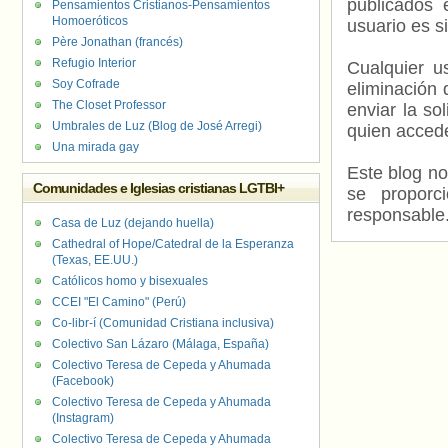
publicados 
Pensamientos Cristianos-Pensamientos
Homoeróticos
usuario es s
Père Jonathan (francés)
Refugio Interior
Cualquier us
Soy Cofrade
eliminación 
The Closet Professor
enviar la so
Umbrales de Luz (Blog de José Arregi)
quien accede
Una mirada gay
Este blog no
Comunidades e Iglesias cristianas LGTBI+
se proporc
responsable
Casa de Luz (dejando huella)
Cathedral of Hope/Catedral de la Esperanza
(Texas, EE.UU.)
Católicos homo y bisexuales
CCEI "El Camino" (Perú)
Co-libr-í (Comunidad Cristiana inclusiva)
Colectivo San Lázaro (Málaga, España)
Colectivo Teresa de Cepeda y Ahumada
(Facebook)
Colectivo Teresa de Cepeda y Ahumada
(Instagram)
Colectivo Teresa de Cepeda y Ahumada