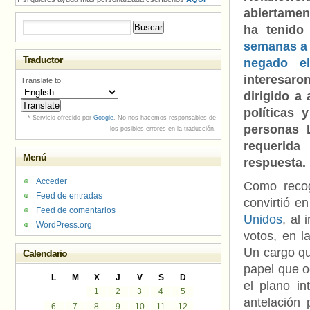
abiertamen
Buscar:
ha tenid
semanas a 
Traductor
negado el
interesaro
Translate to:
dirigido a
políticas 
* Servicio ofrecido por
Google
. No nos hacemos responsables de
personas 
los posibles errores en la traducción.
requerida
Menú
respuesta.
Acceder
Como recog
Feed de entradas
convirtió e
Feed de comentarios
Unidos
, al
WordPress.org
votos, en l
Un cargo qu
Calendario
papel que o
L
M
X
J
V
S
D
el plano i
1
2
3
4
5
antelación 
6
7
8
9
10
11
12