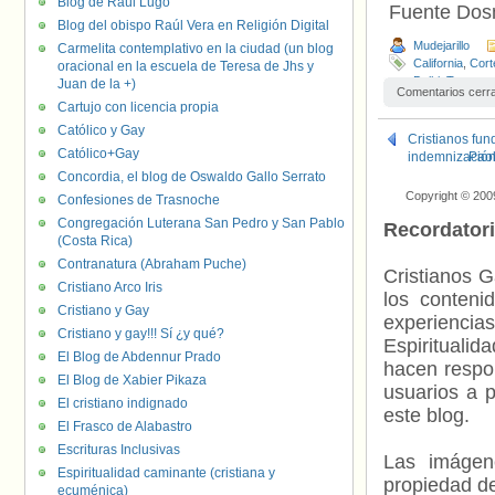
Blog de Raúl Lugo
Fuente Do
Blog del obispo Raúl Vera en Religión Digital
Mudejarillo
Carmelita contemplativo en la ciudad (un blog
California
,
Cort
oracional en la escuela de Teresa de Jhs y
Delhi
,
Transexu
Juan de la +)
Comentarios cerr
Cartujo con licencia propia
Católico y Gay
Cristianos fu
Católico+Gay
indemnización
Paol
Concordia, el blog de Oswaldo Gallo Serrato
Copyright © 200
Confesiones de Trasnoche
Congregación Luterana San Pedro y San Pablo
Recordator
(Costa Rica)
Contranatura (Abraham Puche)
Cristianos G
Cristiano Arco Iris
los contenid
Cristiano y Gay
experienci
Cristiano y gay!!! Sí ¿y qué?
Espiritualid
El Blog de Abdennur Prado
hacen respo
El Blog de Xabier Pikaza
usuarios a p
El cristiano indignado
este blog.
El Frasco de Alabastro
Escrituras Inclusivas
Las imágene
Espiritualidad caminante (cristiana y
propiedad de
ecuménica)