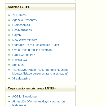
Noticias LGTBI+
76 Crimes
Agencia Presentes
CromosomaX
Dos Manzanas
Gayety
New Ways Ministry
Outreach (un recurso católico LGTBQ)
Oveja Rosa (Familias diversas)
Radio Carlos Paz
Revista GQ
SentidoG
Trans Lives Matter (Recordando a Nuestros
Muertos/listado personas trans asesinadas)
XtraMagazine
Organizaciones cristianas LGTBI+
ACGIL (Barcelona)
Afirmación (Mormones Gays y mormonas
lesbianas)