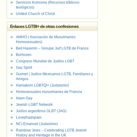
Servicios Koinonia (Recursos bíblicos-
teológicos)
United Church of Christ
Enlaces LGTBI+ de otras confesiones
AMHO ( Asociación de Musulmanes
Homosexuales)
Beit Haverim – Groupe Juif LGTB de France
BuHozen
Congreso Mundial de Judíos LGBT
Gay Spirit
Guimel | Judíos Mexicanos LGTB, Familiares y
Amigos
Hamakom LGBTQI+ (Judaísmo)
Homosexuales musulmanes de Francia
Islam Gay
Jewish LGBT Network
Judíos argentinos GLBT (JAG)
Lovejihadspain
NCI Emanuel (Judaísmo)
Rainbow Jews – Celebrating LGTB Jewish
History and Heritage in the UK