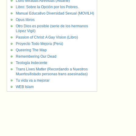
Libro Miradas Atrevidas (Aldarte)
Libro: Sobre la Opción por los Pobres.
Manual Educativo Diversidad Sexual (MOVILH)
Opus libros
Otro Dios es posible (serie de los hermanos
López Vigil)
Passion of Christ: A Gay Vision (Libro)
Proyecto Todo Mejora (Perú)
Queering The Map
Remembering Our Dead
Teología Indecente
Trans Lives Matter (Recordando a Nuestros
Muertos/listado personas trans asesinadas)
Tu vida va a mejorar
WEB Islam