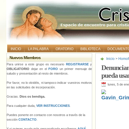
INICIO
LA PALABRA
ORATORIO
BIBLIOTECA
DOCUMENT
Nuevos Miembros
Inicio
>
Homofo
usar el baño d
Para unirse a este grupo es necesario
REGISTRARSE
y
Denuncian 
OBLIGATORIO
dejar en el
FORO
un primer mensaje de
saludo y presentación al resto de miembros.
pueda usar
Por favor, no lo olvidéis, ni tampoco indicar vuestros motivos
lunes, 5 de en
en las solicitudes de incorporación.
Gracias.
Dios os bendiga.
Para cualquier duda,
VER INSTRUCCIONES
.
Puedes ponerte en contacto con nosotros a través de la
sección
CONTACTO
.
Y si quieres ayuda más personalizada escríbenos
AQUÍ