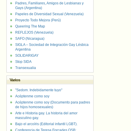
Padres, Familiares, Amigos de Lesbianas y
Gays (Argentina)
Papeles de Diversidad Sexual (Venezuela)
Proyecto Todo Mejora (Perú)
Queering The Map
REFLEJOS (Venezuela)
SAFO (Nicaragua)
SIGLA – Sociedad de Integración Gay Lésbica
Argentina
SOLIDARIGAY
Stop SIDA
Transexualia
Varios
"Sedom. Indebidamente tuyo"
Acéptenme como soy
Acéptenme como soy (Documento para padres
de hijos homosexuales)
Arte e Historia gay. La historia del amor
masculino gay.
Bajo el arcoíris (Editorial infantil LGBT).
Conferencia de Teresa Forcades OSB: