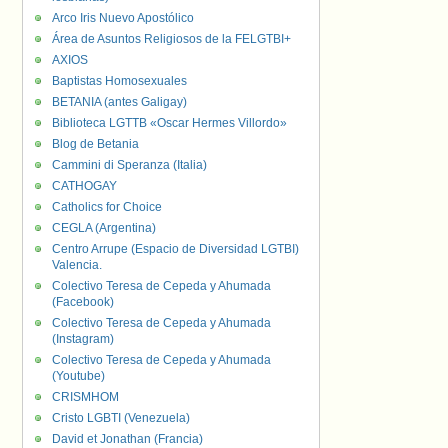
Arco Iris Nuevo Apostólico
Área de Asuntos Religiosos de la FELGTBI+
AXIOS
Baptistas Homosexuales
BETANIA (antes Galigay)
Biblioteca LGTTB «Oscar Hermes Villordo»
Blog de Betania
Cammini di Speranza (Italia)
CATHOGAY
Catholics for Choice
CEGLA (Argentina)
Centro Arrupe (Espacio de Diversidad LGTBI)
Valencia.
Colectivo Teresa de Cepeda y Ahumada
(Facebook)
Colectivo Teresa de Cepeda y Ahumada
(Instagram)
Colectivo Teresa de Cepeda y Ahumada
(Youtube)
CRISMHOM
Cristo LGBTI (Venezuela)
David et Jonathan (Francia)