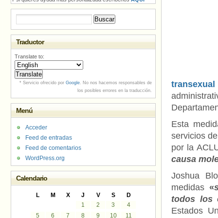
Buscar:
Traductor
Translate to:
transexua
* Servicio ofrecido por
Google
. No nos hacemos responsables de
los posibles errores en la traducción.
administra
Departament
Menú
Esta medid
Acceder
servicios de
Feed de entradas
por la ACL
Feed de comentarios
causa moles
WordPress.org
Joshua Bl
Calendario
medidas
«
L
M
X
J
V
S
D
todos los 
1
2
3
4
Estados Uni
5
6
7
8
9
10
11