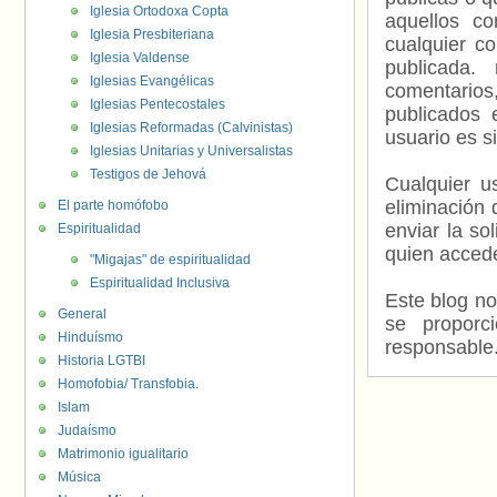
Iglesia Ortodoxa Copta
aquellos c
Iglesia Presbiteriana
cualquier c
Iglesia Valdense
publicada.
Iglesias Evangélicas
comentarios,
Iglesias Pentecostales
publicados 
Iglesias Reformadas (Calvinistas)
usuario es s
Iglesias Unitarias y Universalistas
Testigos de Jehová
Cualquier us
eliminación 
El parte homófobo
enviar la so
Espiritualidad
quien accede
"Migajas" de espiritualidad
Espiritualidad Inclusiva
Este blog no
General
se proporc
Hinduísmo
responsable
Historia LGTBI
Homofobia/ Transfobia.
Islam
Judaísmo
Matrimonio igualitario
Música