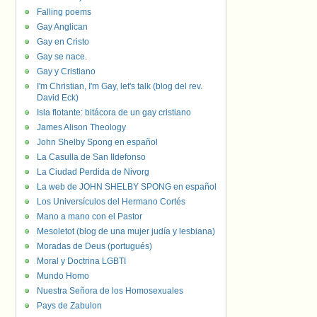
Falling poems
Gay Anglican
Gay en Cristo
Gay se nace.
Gay y Cristiano
I'm Christian, I'm Gay, let's talk (blog del rev.
David Eck)
Isla flotante: bitácora de un gay cristiano
James Alison Theology
John Shelby Spong en español
La Casulla de San Ildefonso
La Ciudad Perdida de Nivorg
La web de JOHN SHELBY SPONG en español
Los Universículos del Hermano Cortés
Mano a mano con el Pastor
Mesoletot (blog de una mujer judía y lesbiana)
Moradas de Deus (portugués)
Moral y Doctrina LGBTI
Mundo Homo
Nuestra Señora de los Homosexuales
Pays de Zabulon