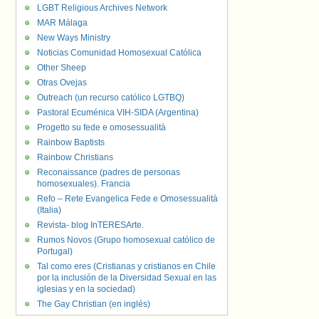
LGBT Religious Archives Network
MAR Málaga
New Ways Ministry
Noticias Comunidad Homosexual Católica
Other Sheep
Otras Ovejas
Outreach (un recurso católico LGTBQ)
Pastoral Ecuménica VIH-SIDA (Argentina)
Progetto su fede e omosessualità
Rainbow Baptists
Rainbow Christians
Reconaissance (padres de personas
homosexuales). Francia
Refo – Rete Evangelica Fede e Omosessualità
(Italia)
Revista- blog InTERESArte.
Rumos Novos (Grupo homosexual católico de
Portugal)
Tal como eres (Cristianas y cristianos en Chile
por la inclusión de la Diversidad Sexual en las
iglesias y en la sociedad)
The Gay Christian (en inglés)