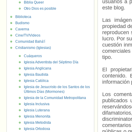
usuarios a p
Biblia Queer
este blog.
Otro Dios es posible
Biblioteca
Las imágene
Budismo
propiedad de
Caverna
reproducen s
Cine/TV/Videos
lucro. Por s
Comunidad Bahá'í
cuestión inm
Cristianismo (Iglesias)
comerciales 
Cuáqueros
tipo.
Iglesia Adventista del Séptimo Día
Iglesia Anglicana
El propieta
Iglesia Bautista
contenido. 
Iglesia Católica
información 
Iglesia de Jesucristo de los Santos de los
Últimos Días (Mormones)
Los comenta
Iglesia de la Comunidad Metropolitana
publicados 
Iglesia Inclusiva
reservándos
Iglesia Luterana
difamatorio
Iglesia Menonita
discriminat
Iglesia Metodista
comentarios
Iglesia Ortodoxa
públicas o 