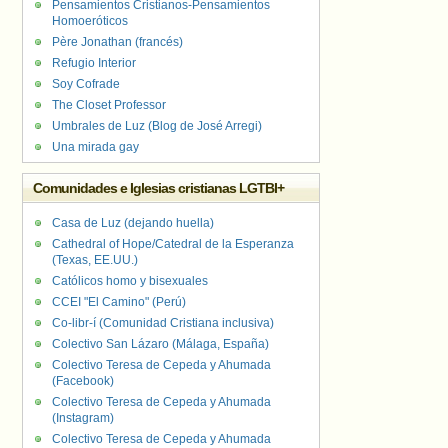
Pensamientos Cristianos-Pensamientos
Homoeróticos
Père Jonathan (francés)
Refugio Interior
Soy Cofrade
The Closet Professor
Umbrales de Luz (Blog de José Arregi)
Una mirada gay
Comunidades e Iglesias cristianas LGTBI+
Casa de Luz (dejando huella)
Cathedral of Hope/Catedral de la Esperanza
(Texas, EE.UU.)
Católicos homo y bisexuales
CCEI "El Camino" (Perú)
Co-libr-í (Comunidad Cristiana inclusiva)
Colectivo San Lázaro (Málaga, España)
Colectivo Teresa de Cepeda y Ahumada
(Facebook)
Colectivo Teresa de Cepeda y Ahumada
(Instagram)
Colectivo Teresa de Cepeda y Ahumada