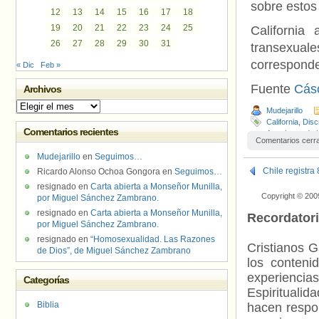
sobre estos
12
13
14
15
16
17
18
19
20
21
22
23
24
25
California
26
27
28
29
30
31
transexual
corresponde
« Dic
Feb »
Fuente
Cás
Archivos
Archivos
Mudejarillo
California
,
Disc
Comentarios recientes
Americana de L
Comentarios cerr
Mudejarillo
en
Seguimos…
Chile registra
Ricardo Alonso Ochoa Gongora
en
Seguimos…
resignado
en
Carta abierta a Monseñor Munilla,
Copyright © 200
por Miguel Sánchez Zambrano.
resignado
en
Carta abierta a Monseñor Munilla,
Recordator
por Miguel Sánchez Zambrano.
resignado
en
“Homosexualidad. Las Razones
Cristianos G
de Dios”, de Miguel Sánchez Zambrano
los contenid
experienci
Categorías
Espiritualid
Biblia
hacen respo