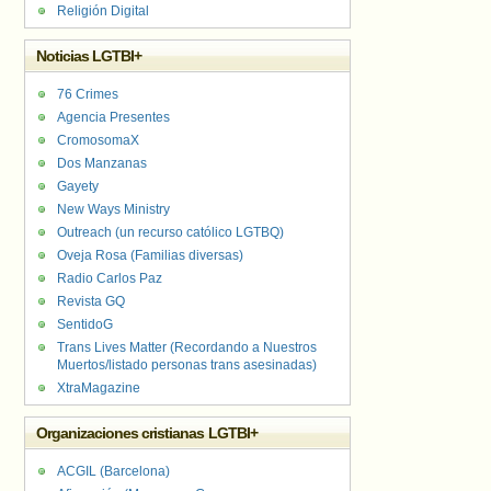
Religión Digital
Noticias LGTBI+
76 Crimes
Agencia Presentes
CromosomaX
Dos Manzanas
Gayety
New Ways Ministry
Outreach (un recurso católico LGTBQ)
Oveja Rosa (Familias diversas)
Radio Carlos Paz
Revista GQ
SentidoG
Trans Lives Matter (Recordando a Nuestros
Muertos/listado personas trans asesinadas)
XtraMagazine
Organizaciones cristianas LGTBI+
ACGIL (Barcelona)