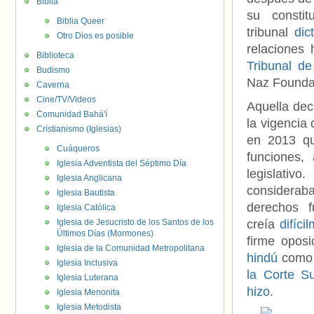
Biblia
su consti
Biblia Queer
tribunal
dic
Otro Dios es posible
relaciones
Biblioteca
Tribunal de
Budismo
Naz Foundat
Caverna
Cine/TV/Videos
Aquella dec
Comunidad Bahá'í
la vigencia
Cristianismo (Iglesias)
en 2013 qu
Cuáqueros
funciones,
Iglesia Adventista del Séptimo Día
legislativ
Iglesia Anglicana
consideraba
Iglesia Bautista
derechos f
Iglesia Católica
Iglesia de Jesucristo de los Santos de los
creía
difíci
Últimos Días (Mormones)
firme oposi
Iglesia de la Comunidad Metropolitana
hindú
como
Iglesia Inclusiva
la Corte S
Iglesia Luterana
hizo
.
Iglesia Menonita
Iglesia Metodista