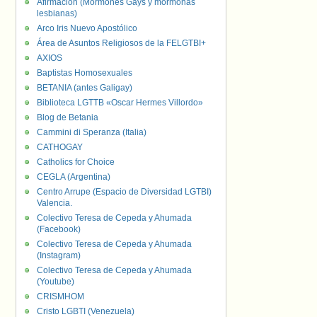
Afirmación (Mormones Gays y mormonas
lesbianas)
Arco Iris Nuevo Apostólico
Área de Asuntos Religiosos de la FELGTBI+
AXIOS
Baptistas Homosexuales
BETANIA (antes Galigay)
Biblioteca LGTTB «Oscar Hermes Villordo»
Blog de Betania
Cammini di Speranza (Italia)
CATHOGAY
Catholics for Choice
CEGLA (Argentina)
Centro Arrupe (Espacio de Diversidad LGTBI)
Valencia.
Colectivo Teresa de Cepeda y Ahumada
(Facebook)
Colectivo Teresa de Cepeda y Ahumada
(Instagram)
Colectivo Teresa de Cepeda y Ahumada
(Youtube)
CRISMHOM
Cristo LGBTI (Venezuela)