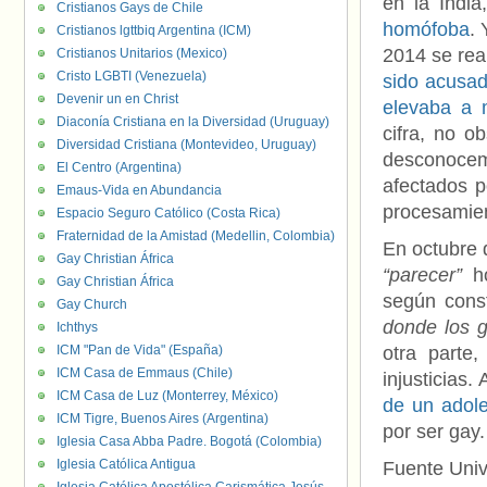
en la Indi
Cristianos Gays de Chile
homófoba
.
Cristianos lgttbiq Argentina (ICM)
2014 se rea
Cristianos Unitarios (Mexico)
Cristo LGBTI (Venezuela)
sido acusad
Devenir un en Christ
elevaba a 
Diaconía Cristiana en la Diversidad (Uruguay)
cifra, no o
Diversidad Cristiana (Montevideo, Uruguay)
desconocem
El Centro (Argentina)
afectados p
Emaus-Vida en Abundancia
procesamient
Espacio Seguro Católico (Costa Rica)
Fraternidad de la Amistad (Medellin, Colombia)
En octubre
Gay Christian África
“parecer”
ho
Gay Christian África
según cons
Gay Church
donde los g
Ichthys
ICM "Pan de Vida" (España)
otra parte,
ICM Casa de Emmaus (Chile)
injusticias
ICM Casa de Luz (Monterrey, México)
de un adol
ICM Tigre, Buenos Aires (Argentina)
por ser gay.
Iglesia Casa Abba Padre. Bogotá (Colombia)
Iglesia Católica Antigua
Fuente Univ