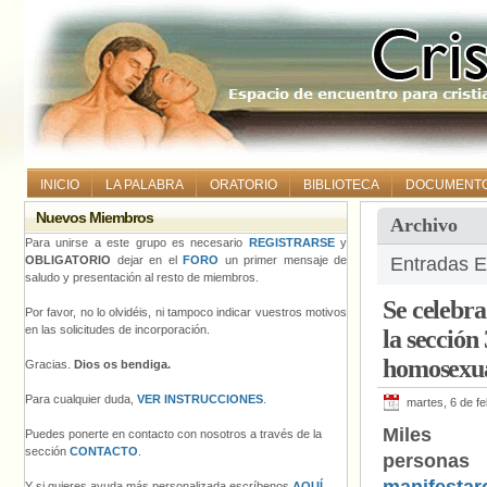
INICIO
LA PALABRA
ORATORIO
BIBLIOTECA
DOCUMENT
Nuevos Miembros
Archivo
Para unirse a este grupo es necesario
REGISTRARSE
y
OBLIGATORIO
dejar en el
FORO
un primer mensaje de
Entradas E
saludo y presentación al resto de miembros.
Se celebr
Por favor, no lo olvidéis, ni tampoco indicar vuestros motivos
en las solicitudes de incorporación.
la sección
homosexua
Gracias.
Dios os bendiga.
Para cualquier duda,
VER INSTRUCCIONES
.
martes, 6 de f
Miles
Puedes ponerte en contacto con nosotros a través de la
sección
CONTACTO
.
person
Y si quieres ayuda más personalizada escríbenos
AQUÍ