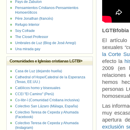
Pays de Zabulon
Pensamientos Cristianos-Pensamientos
Homoeróticos
Père Jonathan (francés)
Refugio Interior
LGTBfobia 
Soy Cofrade
The Closet Professor
El artícul
Umbrales de Luz (Blog de José Arregi)
sexuales
“c
Una mirada gay
la Corte Su
efecto la
hi
Comunidades e Iglesias cristianas LGTBI+
2009 (en 
Casa de Luz (dejando huella)
relaciones
Cathedral of Hope/Catedral de la Esperanza
hemos hech
(Texas, EE.UU.)
Católicos homo y bisexuales
personas LG
CCEI "El Camino" (Perú)
homosexual
Co-libr-í (Comunidad Cristiana inclusiva)
Las informa
Colectivo San Lázaro (Málaga, España)
muy escasa
Colectivo Teresa de Cepeda y Ahumada
(Facebook)
apertura de
Colectivo Teresa de Cepeda y Ahumada
exclusión s
(Instagram)