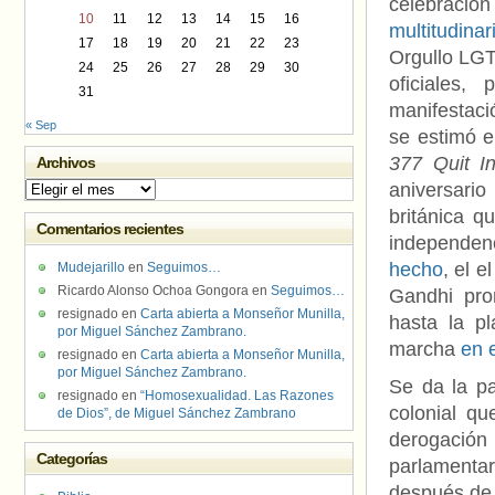
celebración
10
11
12
13
14
15
16
multitudin
17
18
19
20
21
22
23
Orgullo LGT
24
25
26
27
28
29
30
oficiales
31
manifestaci
« Sep
se estimó e
377 Quit I
Archivos
aniversario
Archivos
británica 
Comentarios recientes
independenc
hecho
, el 
Mudejarillo
en
Seguimos…
Ricardo Alonso Ochoa Gongora
en
Seguimos…
Gandhi pr
resignado
en
Carta abierta a Monseñor Munilla,
hasta la p
por Miguel Sánchez Zambrano.
marcha
en 
resignado
en
Carta abierta a Monseñor Munilla,
por Miguel Sánchez Zambrano.
Se da la p
resignado
en
“Homosexualidad. Las Razones
colonial qu
de Dios”, de Miguel Sánchez Zambrano
derogación 
Categorías
parlamentar
después de