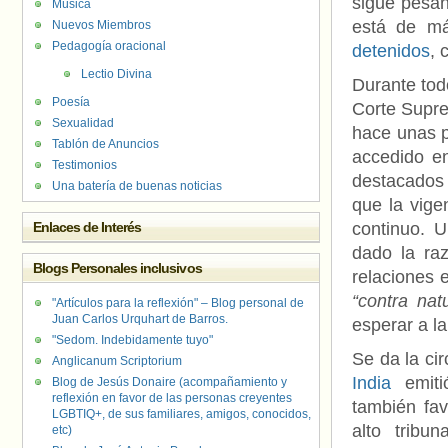
sigue pesan
Música
está de má
Nuevos Miembros
Pedagogía oracional
detenidos
, 
Lectio Divina
Durante tod
Poesía
Corte Supre
Sexualidad
hace unas p
Tablón de Anuncios
accedido e
Testimonios
destacados
Una batería de buenas noticias
que la vige
Enlaces de Interés
continuo. 
dado la raz
Blogs Personales inclusivos
relaciones 
“contra nat
"Artículos para la reflexión" – Blog personal de
Juan Carlos Urquhart de Barros.
esperar a la
"Sedom. Indebidamente tuyo"
Se da la ci
Anglicanum Scriptorium
India
emiti
Blog de Jesús Donaire (acompañamiento y
reflexión en favor de las personas creyentes
también fav
LGBTIQ+, de sus familiares, amigos, conocidos,
alto tribu
etc)