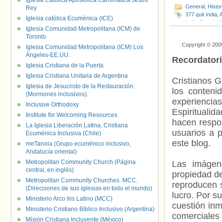
Iglesia Católica Apostólica Carismática Jesús
General
,
Histo
Rey
377 quit India
,
A
Iglesia católica Ecuménica (ICE)
India
,
Jaya Lull
Iglesia Comunidad Metropolitana (ICM) de
Ritesh Aher
,
Se
Toronto
Copyright © 200
Iglesia Comunidad Metropolitana (ICM) Los
Ángeles-EE.UU.
Recordator
Iglesia Cristiana de la Puerta
Iglesia Cristiana Unitaria de Argentina
Cristianos G
Iglesia de Jesucristo de la Restauración.
los contenid
(Mormones inclusivos).
experienci
Inclusive Orthodoxy
Espiritualid
Institute for Welcoming Resources
hacen respo
La Iglesia Liberación Latina, Cristiana
usuarios a p
Ecuménica Inclusiva (Chile)
este blog.
meTanoia (Grupo ecuménico inclusivo,
Andalucía oriental)
Metropolitan Community Church (Página
Las imágene
central, en inglés)
propiedad de
Metropolitan Community Churches. MCC.
reproducen s
(Direcciones de sus iglesias en todo el mundo)
lucro. Por s
Ministerio Arco Iris Latino (MCC)
cuestión inm
Ministerio Cristiano Bíblico Inclusivo (Argentina)
comerciales 
Misión Cristiana Incluyente (México)