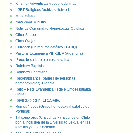
Kinship (Adventistas gays y lesbianas)
LGBT Religious Archives Network
MAR Málaga
New Ways Ministry
Noticias Comunidad Homosexual Católica
Other Sheep
Otras Ovejas
Outreach (un recurso católico LGTBQ)
Pastoral Ecuménica VIH-SIDA (Argentina)
Progetto su fede e omosessualità
Rainbow Baptists
Rainbow Christians
Reconaissance (padres de personas
homosexuales). Francia
Refo – Rete Evangelica Fede e Omosessualità
(Italia)
Revista- blog InTERESArte.
Rumos Novos (Grupo homosexual católico de
Portugal)
Tal como eres (Cristianas y cristianos en Chile
por la inclusión de la Diversidad Sexual en las
iglesias y en la sociedad)