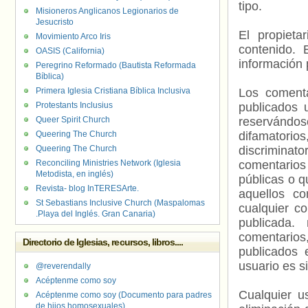
tipo.
Misioneros Anglicanos Legionarios de
Jesucristo
El propieta
Movimiento Arco Iris
contenido. 
OASIS (California)
información 
Peregrino Reformado (Bautista Reformada
Bíblica)
Primera Iglesia Cristiana Bíblica Inclusiva
Los comenta
Protestants Inclusius
publicados 
Queer Spirit Church
reservándos
Queering The Church
difamatorio
Queering The Church
discriminat
Reconciling Ministries Network (Iglesia
comentarios
Metodista, en inglés)
públicas o 
Revista- blog InTERESArte.
aquellos c
St Sebastians Inclusive Church (Maspalomas
cualquier c
.Playa del Inglés. Gran Canaria)
publicada.
comentarios,
Directorio de Iglesias, recursos, libros....
publicados 
usuario es s
@reverendally
Acéptenme como soy
Cualquier us
Acéptenme como soy (Documento para padres
de hijos homosexuales)