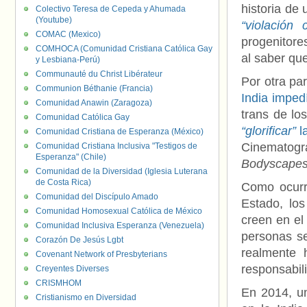
historia de
Colectivo Teresa de Cepeda y Ahumada
(Youtube)
“violación c
COMAC (Mexico)
progenitore
COMHOCA (Comunidad Cristiana Católica Gay
al saber qu
y Lesbiana-Perú)
Communauté du Christ Libérateur
Por otra p
Communion Béthanie (Francia)
India imped
Comunidad Anawin (Zaragoza)
trans de l
Comunidad Católica Gay
“glorificar”
l
Comunidad Cristiana de Esperanza (México)
Cinematog
Comunidad Cristiana Inclusiva "Testigos de
Esperanza" (Chile)
Bodyscapes
Comunidad de la Diversidad (Iglesia Luterana
de Costa Rica)
Como ocurr
Comunidad del Discípulo Amado
Estado, los
Comunidad Homosexual Católica de México
creen en el
Comunidad Inclusiva Esperanza (Venezuela)
personas se
Corazón De Jesús Lgbt
realmente 
Covenant Network of Presbyterians
responsabil
Creyentes Diverses
CRISMHOM
En 2014, un
Cristianismo en Diversidad