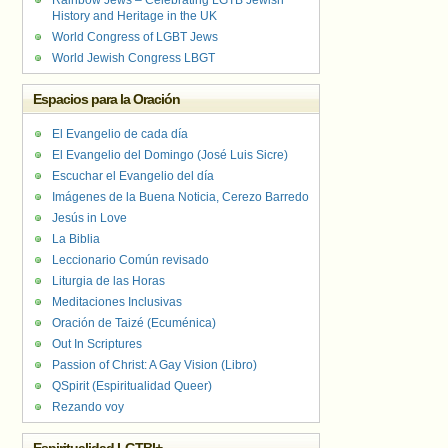
Rainbow Jews – Celebrating LGTB Jewish
History and Heritage in the UK
World Congress of LGBT Jews
World Jewish Congress LBGT
Espacios para la Oración
El Evangelio de cada día
El Evangelio del Domingo (José Luis Sicre)
Escuchar el Evangelio del día
Imágenes de la Buena Noticia, Cerezo Barredo
Jesús in Love
La Biblia
Leccionario Común revisado
Liturgia de las Horas
Meditaciones Inclusivas
Oración de Taizé (Ecuménica)
Out In Scriptures
Passion of Christ: A Gay Vision (Libro)
QSpirit (Espiritualidad Queer)
Rezando voy