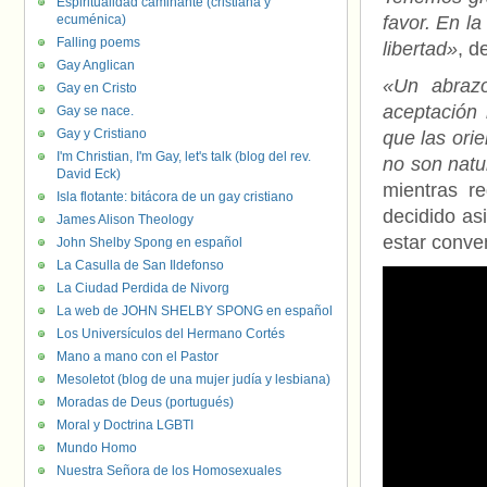
Espiritualidad caminante (cristiana y
ecuménica)
favor. En l
Falling poems
libertad»
, d
Gay Anglican
«Un abrazo
Gay en Cristo
aceptación 
Gay se nace.
Gay y Cristiano
que las ori
I'm Christian, I'm Gay, let's talk (blog del rev.
no son natu
David Eck)
mientras r
Isla flotante: bitácora de un gay cristiano
decidido as
James Alison Theology
estar conven
John Shelby Spong en español
La Casulla de San Ildefonso
La Ciudad Perdida de Nivorg
La web de JOHN SHELBY SPONG en español
Los Universículos del Hermano Cortés
Mano a mano con el Pastor
Mesoletot (blog de una mujer judía y lesbiana)
Moradas de Deus (portugués)
Moral y Doctrina LGBTI
Mundo Homo
Nuestra Señora de los Homosexuales