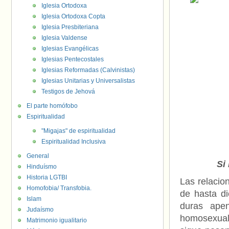
Iglesia Ortodoxa
Iglesia Ortodoxa Copta
Iglesia Presbiteriana
Iglesia Valdense
Iglesias Evangélicas
Iglesias Pentecostales
Iglesias Reformadas (Calvinistas)
Iglesias Unitarias y Universalistas
Testigos de Jehová
El parte homófobo
Espiritualidad
"Migajas" de espiritualidad
Espiritualidad Inclusiva
General
Si
Hinduísmo
Historia LGTBI
Las relacio
Homofobia/ Transfobia.
de hasta d
Islam
duras ape
Judaísmo
homosexuali
Matrimonio igualitario