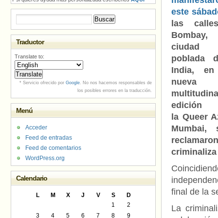
manifestar
este sábad
Buscar:
las call
Bombay
Traductor
ciudad
Translate to:
poblada 
India, e
nuev
* Servicio ofrecido por
Google
. No nos hacemos responsables de
los posibles errores en la traducción.
multitudina
edició
Menú
la Queer A
Mumbai, 
Acceder
Feed de entradas
reclamaron
Feed de comentarios
criminaliz
WordPress.org
Coincidien
Calendario
independenc
final de la 
L
M
X
J
V
S
D
1
2
La crimina
3
4
5
6
7
8
9