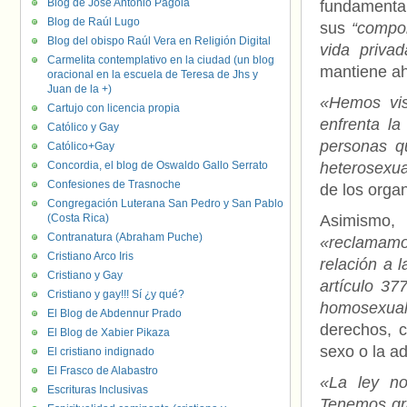
Blog de José Antonio Pagola
fundamenta
Blog de Raúl Lugo
sus
“compo
Blog del obispo Raúl Vera en Religión Digital
vida priva
Carmelita contemplativo en la ciudad (un blog
mantiene ah
oracional en la escuela de Teresa de Jhs y
Juan de la +)
«Hemos vis
Cartujo con licencia propia
enfrenta l
Católico y Gay
personas qu
Católico+Gay
Concordia, el blog de Oswaldo Gallo Serrato
heterosexu
Confesiones de Trasnoche
de los orga
Congregación Luterana San Pedro y San Pablo
(Costa Rica)
Asimismo
Contranatura (Abraham Puche)
«reclamamo
Cristiano Arco Iris
relación a l
Cristiano y Gay
artículo 37
Cristiano y gay!!! Sí ¿y qué?
homosexual
El Blog de Abdennur Prado
derechos, 
El Blog de Xabier Pikaza
sexo o la a
El cristiano indignado
El Frasco de Alabastro
«La ley no
Escrituras Inclusivas
Tenemos gra