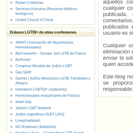
aquellos c
Redes Cristianas
cualquier c
Servicios Koinonia (Recursos bíblicos-
publicada.
teológicos)
comentarios,
United Church of Christ
publicados 
Enlaces LGTBI+ de otras confesiones
usuario es s
AMHO ( Asociación de Musulmanes
Cualquier us
Homosexuales)
eliminación 
Beit Haverim – Groupe Juif LGTB de France
enviar la so
BuHozen
quien accede
Congreso Mundial de Judíos LGBT
Gay Spirit
Este blog no
Guimel | Judíos Mexicanos LGTB, Familiares y
se proporc
Amigos
responsable
Hamakom LGBTQI+ (Judaísmo)
Homosexuales musulmanes de Francia
Islam Gay
Jewish LGBT Network
Judíos argentinos GLBT (JAG)
Lovejihadspain
NCI Emanuel (Judaísmo)