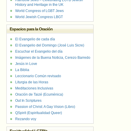
Rainbow Jews – Celebrating LGTB Jewish
History and Heritage in the UK
World Congress of LGBT Jews
World Jewish Congress LBGT
Espacios para la Oración
El Evangelio de cada día
El Evangelio del Domingo (José Luis Sicre)
Escuchar el Evangelio del día
Imágenes de la Buena Noticia, Cerezo Barredo
Jesús in Love
La Biblia
Leccionario Común revisado
Liturgia de las Horas
Meditaciones Inclusivas
Oración de Taizé (Ecuménica)
Out In Scriptures
Passion of Christ: A Gay Vision (Libro)
QSpirit (Espiritualidad Queer)
Rezando voy