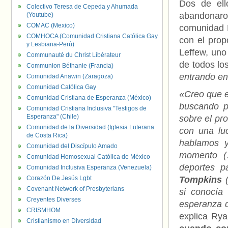
Dos de el
Colectivo Teresa de Cepeda y Ahumada
abandonaro
(Youtube)
COMAC (Mexico)
comunidad
COMHOCA (Comunidad Cristiana Católica Gay
con el prop
y Lesbiana-Perú)
Leffew, uno
Communauté du Christ Libérateur
de todos los
Communion Béthanie (Francia)
entrando en 
Comunidad Anawin (Zaragoza)
Comunidad Católica Gay
«Creo que e
Comunidad Cristiana de Esperanza (México)
buscando p
Comunidad Cristiana Inclusiva "Testigos de
Esperanza" (Chile)
sobre el pr
Comunidad de la Diversidad (Iglesia Luterana
con una luc
de Costa Rica)
hablamos 
Comunidad del Discípulo Amado
momento (
Comunidad Homosexual Católica de México
deportes p
Comunidad Inclusiva Esperanza (Venezuela)
Corazón De Jesús Lgbt
Tompkins
(
Covenant Network of Presbyterians
si conocía 
Creyentes Diverses
esperanza d
CRISMHOM
explica Rya
Cristianismo en Diversidad