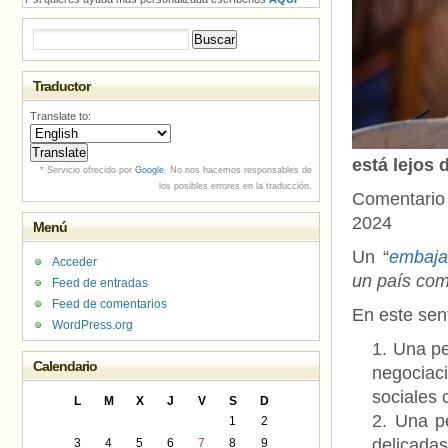
Buscar:
Traductor
Translate to:
está lejos 
* Servicio ofrecido por
Google
. No nos hacemos responsables de
los posibles errores en la traducción.
Comentario
2024
Menú
Un “
embaja
Acceder
un país com
Feed de entradas
Feed de comentarios
En este sen
WordPress.org
Una pe
Calendario
negociaci
sociales 
L
M
X
J
V
S
D
Una pe
1
2
delicadas
3
4
5
6
7
8
9