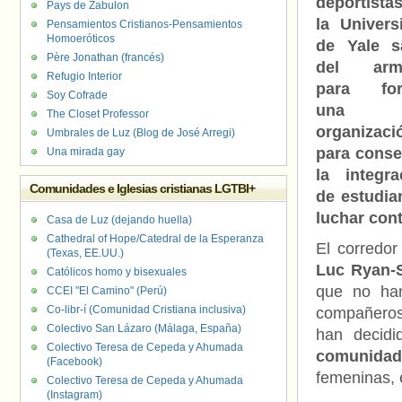
deportista
Pays de Zabulon
la Univers
Pensamientos Cristianos-Pensamientos
Homoeróticos
de Yale s
Père Jonathan (francés)
del arma
Refugio Interior
para for
Soy Cofrade
una
The Closet Professor
organizaci
Umbrales de Luz (Blog de José Arregi)
para conse
Una mirada gay
la integra
Comunidades e Iglesias cristianas LGTBI+
de estudia
luchar cont
Casa de Luz (dejando huella)
Cathedral of Hope/Catedral de la Esperanza
El corredo
(Texas, EE.UU.)
Luc Ryan-S
Católicos homo y bisexuales
que no han
CCEI "El Camino" (Perú)
Co-libr-í (Comunidad Cristiana inclusiva)
compañeros 
Colectivo San Lázaro (Málaga, España)
han decid
Colectivo Teresa de Cepeda y Ahumada
comunida
(Facebook)
femeninas, 
Colectivo Teresa de Cepeda y Ahumada
(Instagram)