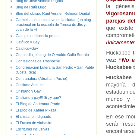
Blog de José Antonio Pagola
la génesi
Blog de Raúl Lugo
vigorosame
Blog del obispo Raúl Vera en Religión Digital
Carmelita contemplativo en la ciudad (un blog
parejas de
oracional en la escuela de Teresa de Jhs y
que existe
Juan de la +)
comprometi
Cartujo con licencia propia
únicamente
Católico y Gay
Católico+Gay
Huckabee t
Concordia, el blog de Oswaldo Gallo Serrato
vez
: “
No e
Confesiones de Trasnoche
Huckabee t
Congregación Luterana San Pedro y San Pablo
(Costa Rica)
Huckabee 
Contranatura (Abraham Puche)
mayoría d
Cristiano Arco Iris
estadounid
Cristiano y Gay
Cristiano y gay!!! Sí ¿y qué?
mundo y de
El Blog de Abdennur Prado
acontecimie
El Blog de Xabier Pikaza
En ese mome
El cristiano indignado
El Frasco de Alabastro
serán resu
Escrituras Inclusivas
encontrarse