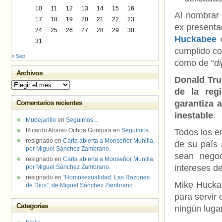
10
11
12
13
14
15
16
Al nombrar
17
18
19
20
21
22
23
ex presenta
24
25
26
27
28
29
30
Huckabee
c
31
cumplido con
« Sep
como de “
d
Archivos
Donald Trum
Archivos
de la reg
Comentarios recientes
garantiza 
inestable
.
Mudejarillo
en
Seguimos…
Ricardo Alonso Ochoa Gongora
en
Seguimos…
Todos los e
resignado
en
Carta abierta a Monseñor Munilla,
de su país 
por Miguel Sánchez Zambrano.
sean negoc
resignado
en
Carta abierta a Monseñor Munilla,
intereses de
por Miguel Sánchez Zambrano.
resignado
en
“Homosexualidad. Las Razones
Mike Huckab
de Dios”, de Miguel Sánchez Zambrano
para servir
Categorías
ningún luga