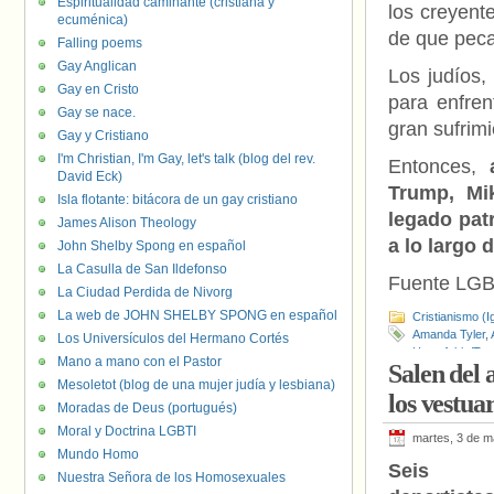
Espiritualidad caminante (cristiana y
los creyent
ecuménica)
de que peca
Falling poems
Gay Anglican
Los judíos
Gay en Cristo
para enfren
Gay se nace.
gran sufrimi
Gay y Cristiano
I'm Christian, I'm Gay, let's talk (blog del rev.
Entonces,
David Eck)
Trump, Mi
Isla flotante: bitácora de un gay cristiano
legado pat
James Alison Theology
a lo largo 
John Shelby Spong en español
La Casulla de San Ildefonso
Fuente LG
La Ciudad Perdida de Nivorg
La web de JOHN SHELBY SPONG en español
Cristianismo (I
Amanda Tyler
,
Los Universículos del Hermano Cortés
Homofobia/Tra
Mano a mano con el Pastor
Salen del 
Universidad de
Mesoletot (blog de una mujer judía y lesbiana)
los vestua
Moradas de Deus (portugués)
Moral y Doctrina LGBTI
martes, 3 de 
Mundo Homo
Seis
Nuestra Señora de los Homosexuales