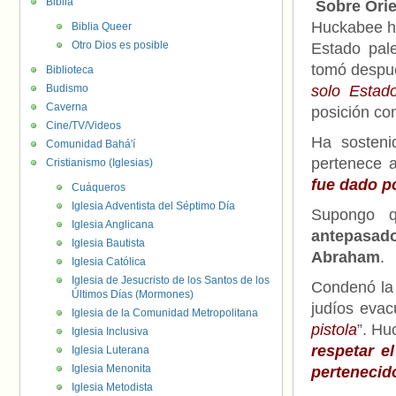
Biblia
Sobre Ori
Huckabee ha
Biblia Queer
Otro Dios es posible
Estado pale
tomó despué
Biblioteca
Budismo
solo Estad
Caverna
posición con
Cine/TV/Videos
Ha sosteni
Comunidad Bahá'í
pertenece a
Cristianismo (Iglesias)
fue dado p
Cuáqueros
Iglesia Adventista del Séptimo Día
Supongo
Iglesia Anglicana
antepasado 
Iglesia Bautista
Abraham
.
Iglesia Católica
Iglesia de Jesucristo de los Santos de los
Condenó la 
Últimos Días (Mormones)
judíos evac
Iglesia de la Comunidad Metropolitana
pistola
”. H
Iglesia Inclusiva
respetar e
Iglesia Luterana
Iglesia Menonita
pertenecido
Iglesia Metodista