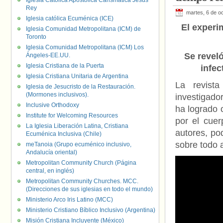
Iglesia Católica Apostólica Carismática Jesús
Rey
martes, 6 de o
Iglesia católica Ecuménica (ICE)
El experi
Iglesia Comunidad Metropolitana (ICM) de
Toronto
Iglesia Comunidad Metropolitana (ICM) Los
Se reveló
Ángeles-EE.UU.
Iglesia Cristiana de la Puerta
infec
Iglesia Cristiana Unitaria de Argentina
La revist
Iglesia de Jesucristo de la Restauración.
(Mormones inclusivos).
investigado
Inclusive Orthodoxy
ha logrado 
Institute for Welcoming Resources
por el cuer
La Iglesia Liberación Latina, Cristiana
autores, po
Ecuménica Inclusiva (Chile)
sobre todo 
meTanoia (Grupo ecuménico inclusivo,
Andalucía oriental)
Metropolitan Community Church (Página
central, en inglés)
Metropolitan Community Churches. MCC.
(Direcciones de sus iglesias en todo el mundo)
Ministerio Arco Iris Latino (MCC)
Ministerio Cristiano Bíblico Inclusivo (Argentina)
Misión Cristiana Incluyente (México)