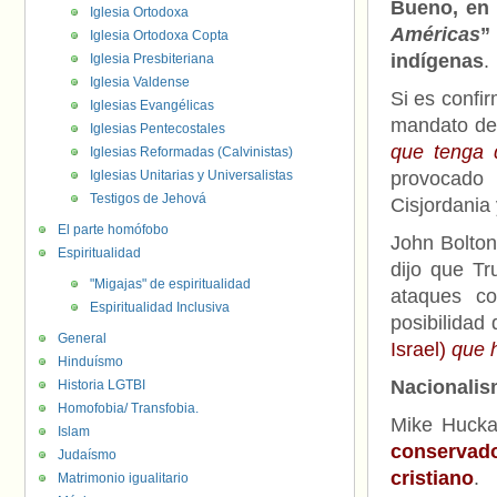
Bueno, en 
Iglesia Ortodoxa
Américas
”
Iglesia Ortodoxa Copta
indígenas
.
Iglesia Presbiteriana
Iglesia Valdense
Si es confi
Iglesias Evangélicas
mandato de 
Iglesias Pentecostales
que tenga 
Iglesias Reformadas (Calvinistas)
Iglesias Unitarias y Universalistas
provocado 
Testigos de Jehová
Cisjordania 
El parte homófobo
John Bolton
Espiritualidad
dijo que Tr
"Migajas" de espiritualidad
ataques co
Espiritualidad Inclusiva
posibilidad 
General
Israel)
que 
Hinduísmo
Nacionalis
Historia LGTBI
Homofobia/ Transfobia.
Mike Hucka
Islam
conservad
Judaísmo
cristiano
.
Matrimonio igualitario