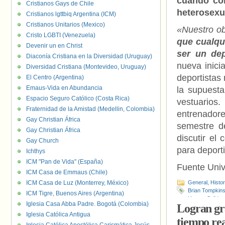
cuando com
Cristianos Gays de Chile
heterosexu
Cristianos lgttbiq Argentina (ICM)
Cristianos Unitarios (Mexico)
«Nuestro obj
Cristo LGBTI (Venezuela)
que cualqu
Devenir un en Christ
ser un dep
Diaconía Cristiana en la Diversidad (Uruguay)
nueva inici
Diversidad Cristiana (Montevideo, Uruguay)
deportistas
El Centro (Argentina)
Emaus-Vida en Abundancia
la supuest
Espacio Seguro Católico (Costa Rica)
vestuarios
Fraternidad de la Amistad (Medellin, Colombia)
entrenadore
Gay Christian África
semestre de
Gay Christian África
discutir el
Gay Church
para deport
Ichthys
ICM "Pan de Vida" (España)
Fuente Uni
ICM Casa de Emmaus (Chile)
ICM Casa de Luz (Monterrey, México)
General
,
Histo
Brian Tompkin
ICM Tigre, Buenos Aires (Argentina)
Haven
,
Salida 
Iglesia Casa Abba Padre. Bogotá (Colombia)
Logran gr
Iglesia Católica Antigua
tiempo re