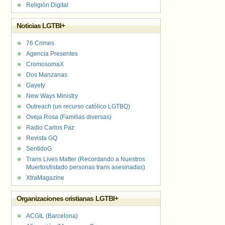
Religión Digital
Noticias LGTBI+
76 Crimes
Agencia Presentes
CromosomaX
Dos Manzanas
Gayety
New Ways Ministry
Outreach (un recurso católico LGTBQ)
Oveja Rosa (Familias diversas)
Radio Carlos Paz
Revista GQ
SentidoG
Trans Lives Matter (Recordando a Nuestros
Muertos/listado personas trans asesinadas)
XtraMagazine
Organizaciones cristianas LGTBI+
ACGIL (Barcelona)