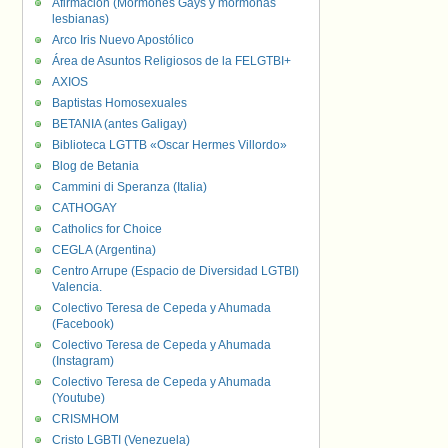
Afirmación (Mormones Gays y mormonas
lesbianas)
Arco Iris Nuevo Apostólico
Área de Asuntos Religiosos de la FELGTBI+
AXIOS
Baptistas Homosexuales
BETANIA (antes Galigay)
Biblioteca LGTTB «Oscar Hermes Villordo»
Blog de Betania
Cammini di Speranza (Italia)
CATHOGAY
Catholics for Choice
CEGLA (Argentina)
Centro Arrupe (Espacio de Diversidad LGTBI)
Valencia.
Colectivo Teresa de Cepeda y Ahumada
(Facebook)
Colectivo Teresa de Cepeda y Ahumada
(Instagram)
Colectivo Teresa de Cepeda y Ahumada
(Youtube)
CRISMHOM
Cristo LGBTI (Venezuela)