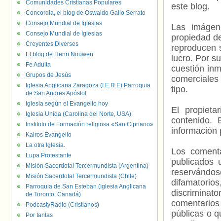
Comunidades Cristianas Populares
este blog.
Concordia, el blog de Oswaldo Gallo Serrato
Consejo Mundial de Iglesias
Las imágene
Consejo Mundial de Iglesias
propiedad de
Creyentes Diverses
reproducen s
El blog de Henri Nouwen
lucro. Por s
Fe Adulta
cuestión inm
Grupos de Jesús
comerciales 
Iglesia Anglicana Zaragoza (I.E.R.E) Parroquia
tipo.
de San Andres Apóstol
Iglesia según el Evangelio hoy
El propieta
Iglesia Unida (Carolina del Norte, USA)
contenido. 
Instituto de Formación religiosa «San Cipriano»
información 
Kairos Evangelio
La otra Iglesia.
Los comenta
Lupa Protestante
publicados 
Misión Sacerdotal Tercermundista (Argentina)
reservándos
Misión Sacerdotal Tercermundista (Chile)
difamatorio
Parroquia de San Esteban (Iglesia Anglicana
discriminat
de Toronto, Canadá)
comentarios
PodcastyRadio (Cristianos)
públicas o 
Por tantas