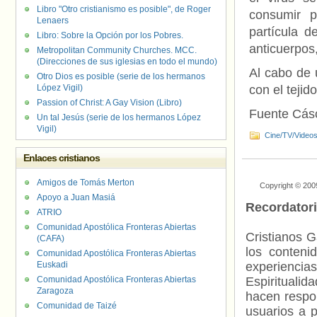
Libro "Otro cristianismo es posible", de Roger
consumir p
Lenaers
partícula d
Libro: Sobre la Opción por los Pobres.
anticuerpos,
Metropolitan Community Churches. MCC.
(Direcciones de sus iglesias en todo el mundo)
Al cabo de 
Otro Dios es posible (serie de los hermanos
López Vigil)
con el tejid
Passion of Christ: A Gay Vision (Libro)
Fuente Cás
Un tal Jesús (serie de los hermanos López
Vigil)
Cine/TV/Video
Enlaces cristianos
Amigos de Tomás Merton
Copyright © 200
Apoyo a Juan Masiá
Recordator
ATRIO
Comunidad Apostólica Fronteras Abiertas
Cristianos G
(CAFA)
los contenid
Comunidad Apostólica Fronteras Abiertas
Euskadi
experienci
Comunidad Apostólica Fronteras Abiertas
Espiritualid
Zaragoza
hacen respo
Comunidad de Taizé
usuarios a p