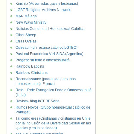
Kinship (Adventistas gays y lesbianas)
LGBT Religious Archives Network
MAR Málaga
New Ways Ministry
Noticias Comunidad Homosexual Católica
Other Sheep
Otras Ovejas
Outreach (un recurso católico LGTBQ)
Pastoral Ecuménica VIH-SIDA (Argentina)
Progetto su fede e omosessualità
Rainbow Baptists
Rainbow Christians
Reconaissance (padres de personas
homosexuales). Francia
Refo – Rete Evangelica Fede e Omosessualità
(Italia)
Revista- blog InTERESArte.
Rumos Novos (Grupo homosexual católico de
Portugal)
Tal como eres (Cristianas y cristianos en Chile
por la inclusión de la Diversidad Sexual en las
iglesias y en la sociedad)