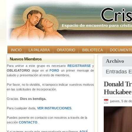
INICIO
LA PALABRA
ORATORIO
BIBLIOTECA
DOCUMENT
Nuevos Miembros
Archivo
Para unirse a este grupo es necesario
REGISTRARSE
y
OBLIGATORIO
dejar en el
FORO
un primer mensaje de
Entradas E
saludo y presentación al resto de miembros.
Donald Tr
Por favor, no lo olvidéis, ni tampoco indicar vuestros motivos
en las solicitudes de incorporación.
Huckabee 
Gracias.
Dios os bendiga.
jueves, 5 de d
Para cualquier duda,
VER INSTRUCCIONES
.
Puedes ponerte en contacto con nosotros a través de la
sección
CONTACTO
.
Y si quieres ayuda más personalizada escríbenos
AQUÍ