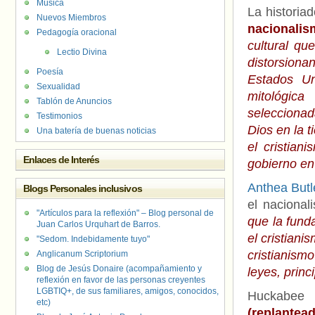
Música
La historia
Nuevos Miembros
nacionalis
Pedagogía oracional
cultural qu
Lectio Divina
distorsiona
Poesía
Estados Un
Sexualidad
mitológic
Tablón de Anuncios
seleccionad
Testimonios
Dios en la t
Una batería de buenas noticias
el cristian
Enlaces de Interés
gobierno en
Anthea Butl
Blogs Personales inclusivos
el nacionali
"Artículos para la reflexión" – Blog personal de
que la fund
Juan Carlos Urquhart de Barros.
el cristiani
"Sedom. Indebidamente tuyo"
cristianism
Anglicanum Scriptorium
Blog de Jesús Donaire (acompañamiento y
leyes, princi
reflexión en favor de las personas creyentes
LGBTIQ+, de sus familiares, amigos, conocidos,
Huckabe
etc)
(replantea