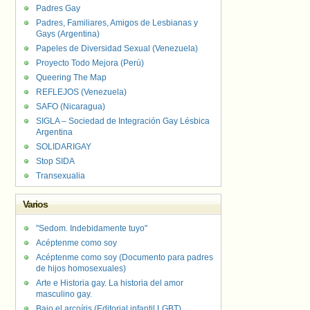
Padres Gay
Padres, Familiares, Amigos de Lesbianas y
Gays (Argentina)
Papeles de Diversidad Sexual (Venezuela)
Proyecto Todo Mejora (Perú)
Queering The Map
REFLEJOS (Venezuela)
SAFO (Nicaragua)
SIGLA – Sociedad de Integración Gay Lésbica
Argentina
SOLIDARIGAY
Stop SIDA
Transexualia
Varios
"Sedom. Indebidamente tuyo"
Acéptenme como soy
Acéptenme como soy (Documento para padres
de hijos homosexuales)
Arte e Historia gay. La historia del amor
masculino gay.
Bajo el arcoíris (Editorial infantil LGBT).