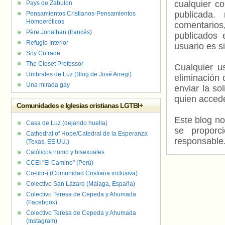
cualquier c
Pays de Zabulon
publicada.
Pensamientos Cristianos-Pensamientos
Homoeróticos
comentarios,
Père Jonathan (francés)
publicados 
Refugio Interior
usuario es s
Soy Cofrade
The Closet Professor
Cualquier us
Umbrales de Luz (Blog de José Arregi)
eliminación 
Una mirada gay
enviar la so
quien accede
Comunidades e Iglesias cristianas LGTBI+
Este blog no
Casa de Luz (dejando huella)
se proporc
Cathedral of Hope/Catedral de la Esperanza
responsable
(Texas, EE.UU.)
Católicos homo y bisexuales
CCEI "El Camino" (Perú)
Co-libr-í (Comunidad Cristiana inclusiva)
Colectivo San Lázaro (Málaga, España)
Colectivo Teresa de Cepeda y Ahumada
(Facebook)
Colectivo Teresa de Cepeda y Ahumada
(Instagram)