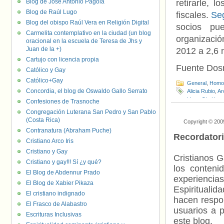
Blog de José Antonio Pagola
retirarle, 
Blog de Raúl Lugo
fiscales.
Se
Blog del obispo Raúl Vera en Religión Digital
socios pu
Carmelita contemplativo en la ciudad (un blog
organizaci
oracional en la escuela de Teresa de Jhs y
Juan de la +)
2012 a 2,6 
Cartujo con licencia propia
Fuente Do
Católico y Gay
Católico+Gay
General
,
Homof
Concordia, el blog de Oswaldo Gallo Serrato
Alicia Rubio
,
Ar
HazteOir
,
Homo
Confesiones de Trasnoche
Policía
,
Policía
Congregación Luterana San Pedro y San Pablo
(Costa Rica)
Copyright © 200
Contranatura (Abraham Puche)
Recordator
Cristiano Arco Iris
Cristiano y Gay
Cristianos G
Cristiano y gay!!! Sí ¿y qué?
los contenid
El Blog de Abdennur Prado
experienci
El Blog de Xabier Pikaza
Espiritualid
El cristiano indignado
hacen respo
El Frasco de Alabastro
usuarios a p
Escrituras Inclusivas
este blog.