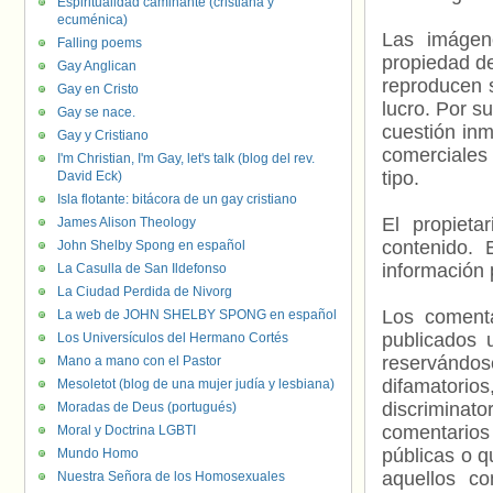
Espiritualidad caminante (cristiana y
ecuménica)
Las imágene
Falling poems
propiedad de
Gay Anglican
reproducen s
Gay en Cristo
lucro. Por s
Gay se nace.
cuestión inm
Gay y Cristiano
comerciales 
I'm Christian, I'm Gay, let's talk (blog del rev.
tipo.
David Eck)
Isla flotante: bitácora de un gay cristiano
El propieta
James Alison Theology
contenido. 
John Shelby Spong en español
información 
La Casulla de San Ildefonso
La Ciudad Perdida de Nivorg
Los comenta
La web de JOHN SHELBY SPONG en español
publicados 
Los Universículos del Hermano Cortés
reservándos
Mano a mano con el Pastor
difamatorio
Mesoletot (blog de una mujer judía y lesbiana)
discriminat
Moradas de Deus (portugués)
comentarios
Moral y Doctrina LGBTI
públicas o 
Mundo Homo
aquellos c
Nuestra Señora de los Homosexuales