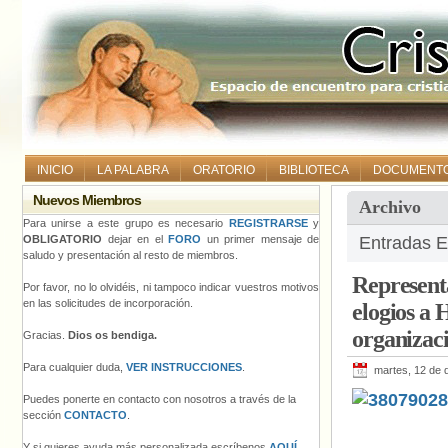
INICIO
LA PALABRA
ORATORIO
BIBLIOTECA
DOCUMENT
Nuevos Miembros
Archivo
Para unirse a este grupo es necesario
REGISTRARSE
y
OBLIGATORIO
dejar en el
FORO
un primer mensaje de
Entradas E
saludo y presentación al resto de miembros.
Representa
Por favor, no lo olvidéis, ni tampoco indicar vuestros motivos
en las solicitudes de incorporación.
elogios a 
organizac
Gracias.
Dios os bendiga.
Para cualquier duda,
VER INSTRUCCIONES
.
martes, 12 de 
Puedes ponerte en contacto con nosotros a través de la
sección
CONTACTO
.
Y si quieres ayuda más personalizada escríbenos
AQUÍ