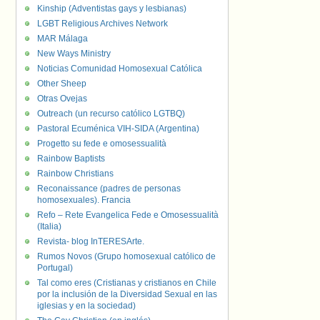
Kinship (Adventistas gays y lesbianas)
LGBT Religious Archives Network
MAR Málaga
New Ways Ministry
Noticias Comunidad Homosexual Católica
Other Sheep
Otras Ovejas
Outreach (un recurso católico LGTBQ)
Pastoral Ecuménica VIH-SIDA (Argentina)
Progetto su fede e omosessualità
Rainbow Baptists
Rainbow Christians
Reconaissance (padres de personas
homosexuales). Francia
Refo – Rete Evangelica Fede e Omosessualità
(Italia)
Revista- blog InTERESArte.
Rumos Novos (Grupo homosexual católico de
Portugal)
Tal como eres (Cristianas y cristianos en Chile
por la inclusión de la Diversidad Sexual en las
iglesias y en la sociedad)