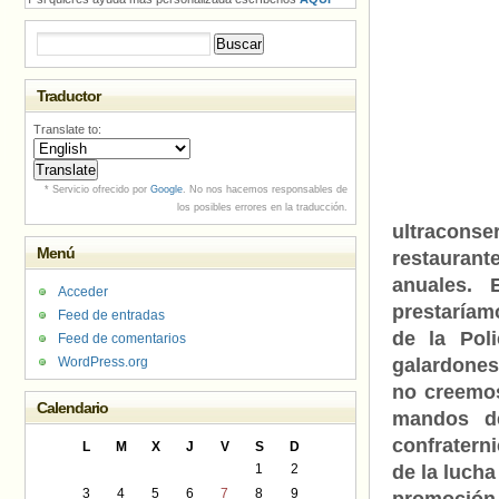
Buscar:
Traductor
Translate to:
* Servicio ofrecido por
Google
. No nos hacemos responsables de
los posibles errores en la traducción.
ultracons
Menú
restaurant
anuales.
Acceder
prestaríamo
Feed de entradas
de la Pol
Feed de comentarios
WordPress.org
galardones
no creemos
Calendario
mandos d
confratern
L
M
X
J
V
S
D
1
2
de la lucha
3
4
5
6
7
8
9