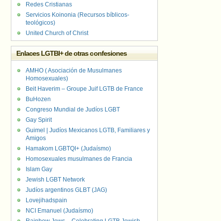
Redes Cristianas
Servicios Koinonia (Recursos bíblicos-
teológicos)
United Church of Christ
Enlaces LGTBI+ de otras confesiones
AMHO ( Asociación de Musulmanes
Homosexuales)
Beit Haverim – Groupe Juif LGTB de France
BuHozen
Congreso Mundial de Judíos LGBT
Gay Spirit
Guimel | Judíos Mexicanos LGTB, Familiares y
Amigos
Hamakom LGBTQI+ (Judaísmo)
Homosexuales musulmanes de Francia
Islam Gay
Jewish LGBT Network
Judíos argentinos GLBT (JAG)
Lovejihadspain
NCI Emanuel (Judaísmo)