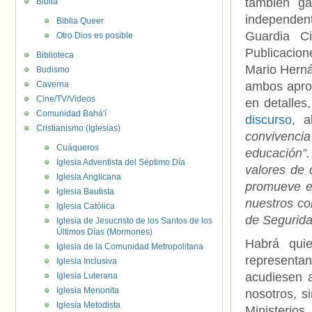
también ga
Biblia
independent
Biblia Queer
Guardia C
Otro Dios es posible
Publicacion
Biblioteca
Mario Herná
Budismo
Caverna
ambos aprov
Cine/TV/Videos
en detalles
Comunidad Bahá'í
discurso
, a
Cristianismo (Iglesias)
convivencia
Cuáqueros
educación”
Iglesia Adventista del Séptimo Día
valores de 
Iglesia Anglicana
promueve e
Iglesia Bautista
nuestros c
Iglesia Católica
de Segurida
Iglesia de Jesucristo de los Santos de los
Últimos Días (Mormones)
Habrá qui
Iglesia de la Comunidad Metropolitana
representan
Iglesia Inclusiva
acudiesen a
Iglesia Luterana
Iglesia Menonita
nosotros, s
Iglesia Metodista
Ministerio