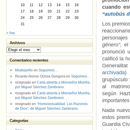
promoción 
10
11
12
13
14
15
16
cuando est
17
18
19
20
21
22
23
“
autobús d
24
25
26
27
28
29
30
Los premios
31
reaccionari
« Sep
personajes 
Archivos
género”,
el
Archivos
pronunció 
calificó la
Comentarios recientes
Generalitat
Mudejarillo
en
Seguimos…
archivada
)
Ricardo Alonso Ochoa Gongora
en
Seguimos…
grupúsculo 
resignado
en
Carta abierta a Monseñor Munilla,
al matrim
por Miguel Sánchez Zambrano.
según Haz
resignado
en
Carta abierta a Monseñor Munilla,
por Miguel Sánchez Zambrano.
importantes
resignado
en
“Homosexualidad. Las Razones
de Dios”, de Miguel Sánchez Zambrano
Nada nuevo 
estos prem
Categorías
Guardia Civ