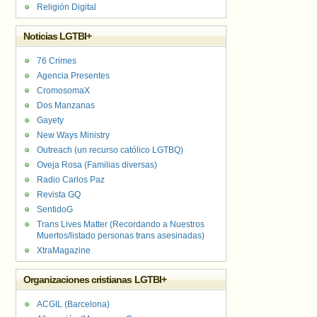
Religión Digital
Noticias LGTBI+
76 Crimes
Agencia Presentes
CromosomaX
Dos Manzanas
Gayety
New Ways Ministry
Outreach (un recurso católico LGTBQ)
Oveja Rosa (Familias diversas)
Radio Carlos Paz
Revista GQ
SentidoG
Trans Lives Matter (Recordando a Nuestros
Muertos/listado personas trans asesinadas)
XtraMagazine
Organizaciones cristianas LGTBI+
ACGIL (Barcelona)