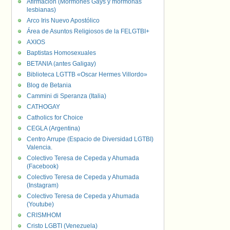
Afirmación (Mormones Gays y mormonas
lesbianas)
Arco Iris Nuevo Apostólico
Área de Asuntos Religiosos de la FELGTBI+
AXIOS
Baptistas Homosexuales
BETANIA (antes Galigay)
Biblioteca LGTTB «Oscar Hermes Villordo»
Blog de Betania
Cammini di Speranza (Italia)
CATHOGAY
Catholics for Choice
CEGLA (Argentina)
Centro Arrupe (Espacio de Diversidad LGTBI)
Valencia.
Colectivo Teresa de Cepeda y Ahumada
(Facebook)
Colectivo Teresa de Cepeda y Ahumada
(Instagram)
Colectivo Teresa de Cepeda y Ahumada
(Youtube)
CRISMHOM
Cristo LGBTI (Venezuela)