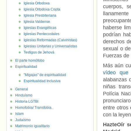
Iglesia Ortodoxa
cuerpos, s
Iglesia Ortodoxa Copta
llanament
Iglesia Presbiteriana
preocupant
Iglesia Valdense
haberse lim
Iglesias Evangélicas
podrían hab
Iglesias Pentecostales
Iglesias Reformadas (Calvinistas)
derechos de
Iglesias Unitarias y Universalistas
sexual o de
Testigos de Jehová
Fuerzas de 
El parte homófobo
Más aún cu
Espiritualidad
vídeo que 
"Migajas" de espiritualidad
alabanzas 
Espiritualidad Inclusiva
niñas tran
General
Polícia Nac
Hinduísmo
pronunciaro
Historia LGTBI
entre otros
Homofobia/ Transfobia.
Islam
con la leyen
Judaísmo
HazteOír s
Matrimonio igualitario