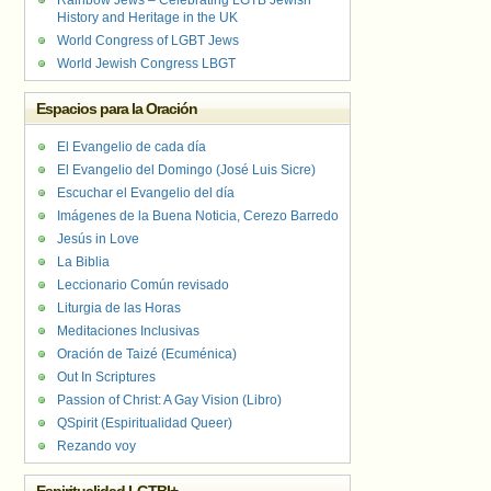
Rainbow Jews – Celebrating LGTB Jewish
History and Heritage in the UK
World Congress of LGBT Jews
World Jewish Congress LBGT
Espacios para la Oración
El Evangelio de cada día
El Evangelio del Domingo (José Luis Sicre)
Escuchar el Evangelio del día
Imágenes de la Buena Noticia, Cerezo Barredo
Jesús in Love
La Biblia
Leccionario Común revisado
Liturgia de las Horas
Meditaciones Inclusivas
Oración de Taizé (Ecuménica)
Out In Scriptures
Passion of Christ: A Gay Vision (Libro)
QSpirit (Espiritualidad Queer)
Rezando voy