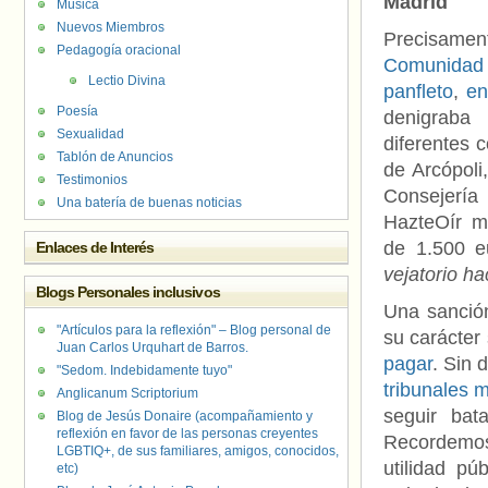
Madrid
Música
Nuevos Miembros
Precisamen
Pedagogía oracional
Comunidad
Lectio Divina
panfleto
,
en
Poesía
denigraba 
Sexualidad
diferentes 
Tablón de Anuncios
de Arcópoli
Testimonios
Consejería
Una batería de buenas noticias
HazteOír m
de 1.500 e
Enlaces de Interés
vejatorio h
Blogs Personales inclusivos
Una sanción
"Artículos para la reflexión" – Blog personal de
su carácter
Juan Carlos Urquhart de Barros.
pagar
. Sin
"Sedom. Indebidamente tuyo"
tribunales 
Anglicanum Scriptorium
seguir bat
Blog de Jesús Donaire (acompañamiento y
reflexión en favor de las personas creyentes
Recordemos
LGBTIQ+, de sus familiares, amigos, conocidos,
utilidad pú
etc)