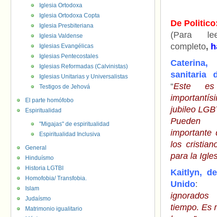
Iglesia Ortodoxa
Iglesia Ortodoxa Copta
De Politico
Iglesia Presbiteriana
(Para le
Iglesia Valdense
completo
,
h
Iglesias Evangélicas
Iglesias Pentecostales
Caterina
Iglesias Reformadas (Calvinistas)
sanitaria 
Iglesias Unitarias y Universalistas
“
Este e
Testigos de Jehová
important
El parte homófobo
jubileo LGB
Espiritualidad
Pueden 
"Migajas" de espiritualidad
importante 
Espiritualidad Inclusiva
los cristi
General
para la Igle
Hinduísmo
Historia LGTBI
Kaitlyn, d
Homofobia/ Transfobia.
Unido
: 
Islam
ignorados
Judaísmo
tiempo. Es 
Matrimonio igualitario