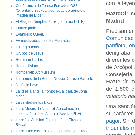
con la leyen
Conferencia de Teresa Forcades OSB:
“Orientación sexual, identidad de género e
HazteOír s
imagen de Dios” .
Madrid
El Blog de Nimphie Knox (literatura LGTB)
Enlace judío
Precisamen
Evangelio Queer.
Comunidad
Evangelizadoras de los Apóstoles
panfleto
,
en
Falling poems
denigraba 
Grupos de Jesús
diferentes 
Hermano Cortés
Homo History
de Arcópoli
Homoerotic Art Museum
Consejería
Imágenes de la Buena Noticia, Cerezo Barredo
HazteOír m
Jesús in Love
de 1.500 e
La iglesia ante la homosexualidad, de John
vejatorio h
Mcneill
La verdad de los kikos
Una sanción
Libro "Jesús de Nazaret. Aproximación
su carácter
histórica" de José Antonio Pagola (PDF)
Libro "La Amistad Espiritual", de Elredo de
pagar
. Sin
Rieval.
tribunales 
Libro "Otro cristianismo es posible", de Roger