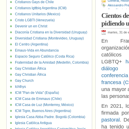
General
,
Histo
Cristianos Gays de Chile
Alessandro Prev
Cristianos lgttbiq Argentina (ICM)
Cory Shade
,
Ig
Cientos de
Cristianos Unitarios (Mexico)
Nathalie de Wil
Behets
Cristo LGBTI (Venezuela)
pidiendo
Devenir un en Christ
Diaconía Cristiana en la Diversidad (Uruguay)
martes, 31 de 
Diversidad Cristiana (Montevideo, Uruguay)
En Fran
El Centro (Argentina)
organizaci
Emaus-Vida en Abundancia
católico
Espacio Seguro Católico (Costa Rica)
LGBTQ+
h
Fraternidad de la Amistad (Medellin, Colombia)
diálog
Gay Christian África
Gay Christian África
conferenc
Gay Church
francesa (
Ichthys
una mayor 
ICM "Pan de Vida" (España)
las person
ICM Casa de Emmaus (Chile)
ICM Casa de Luz (Monterrey, México)
En 2021, l
ICM Tigre, Buenos Aires (Argentina)
firmada p
Iglesia Casa Abba Padre. Bogotá (Colombia)
pastoral
. D
Iglesia Católica Antigua
ha tenido u