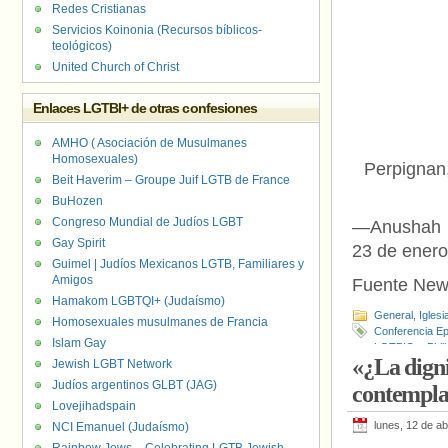
Redes Cristianas
Servicios Koinonia (Recursos bíblicos-
teológicos)
United Church of Christ
Enlaces LGTBI+ de otras confesiones
AMHO ( Asociación de Musulmanes
Homosexuales)
Perpignan,
Beit Haverim – Groupe Juif LGTB de France
BuHozen
Congreso Mundial de Judíos LGBT
—Anushah Sa
Gay Spirit
23 de ener
Guimel | Judíos Mexicanos LGTB, Familiares y
Amigos
Fuente New
Hamakom LGBTQI+ (Judaísmo)
General
,
Iglesi
Homosexuales musulmanes de Francia
Conferencia E
Islam Gay
LGTBIQ+
,
Phil
«¿La digni
Jewish LGBT Network
Judíos argentinos GLBT (JAG)
contemplad
Lovejihadspain
lunes, 12 de ab
NCI Emanuel (Judaísmo)