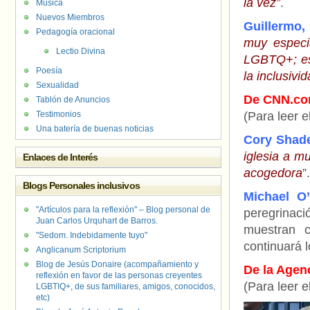
la vez”
.
Música
Nuevos Miembros
Guillermo,
Pedagogía oracional
muy especi
Lectio Divina
LGBTQ+; es
Poesía
la inclusivi
Sexualidad
De CNN.c
Tablón de Anuncios
Testimonios
(Para leer e
Una batería de buenas noticias
Cory Shade
iglesia a m
Enlaces de Interés
acogedora
”.
Blogs Personales inclusivos
Michael O’
"Artículos para la reflexión" – Blog personal de
peregrinac
Juan Carlos Urquhart de Barros.
muestran c
"Sedom. Indebidamente tuyo"
continuará l
Anglicanum Scriptorium
Blog de Jesús Donaire (acompañamiento y
De la Agen
reflexión en favor de las personas creyentes
(Para leer e
LGBTIQ+, de sus familiares, amigos, conocidos,
etc)