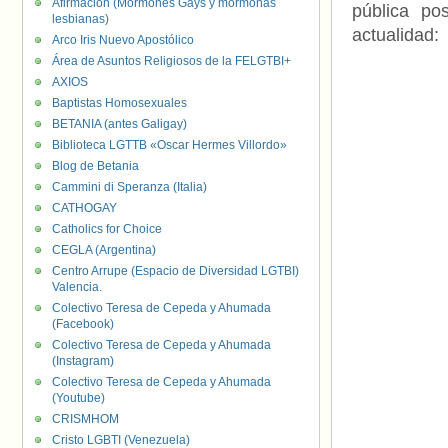
Afirmación (Mormones Gays y mormonas
pública po
lesbianas)
actualidad:
Arco Iris Nuevo Apostólico
Área de Asuntos Religiosos de la FELGTBI+
AXIOS
Baptistas Homosexuales
BETANIA (antes Galigay)
Biblioteca LGTTB «Oscar Hermes Villordo»
Blog de Betania
Cammini di Speranza (Italia)
CATHOGAY
Catholics for Choice
CEGLA (Argentina)
Centro Arrupe (Espacio de Diversidad LGTBI)
Valencia.
Colectivo Teresa de Cepeda y Ahumada
(Facebook)
Colectivo Teresa de Cepeda y Ahumada
(Instagram)
Colectivo Teresa de Cepeda y Ahumada
(Youtube)
CRISMHOM
Cristo LGBTI (Venezuela)