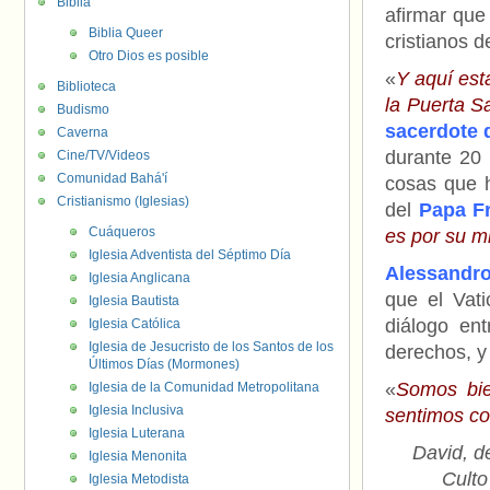
Biblia
afirmar que 
Biblia Queer
cristianos de
Otro Dios es posible
«
Y aquí es
Biblioteca
la Puerta S
Budismo
sacerdote 
Caverna
durante 20 
Cine/TV/Videos
Comunidad Bahá'í
cosas que h
Cristianismo (Iglesias)
del
Papa F
Cuáqueros
es por su mi
Iglesia Adventista del Séptimo Día
Alessandro
Iglesia Anglicana
que el Vati
Iglesia Bautista
diálogo en
Iglesia Católica
Iglesia de Jesucristo de los Santos de los
derechos, y
Últimos Días (Mormones)
«
Somos bie
Iglesia de la Comunidad Metropolitana
Iglesia Inclusiva
sentimos c
Iglesia Luterana
David, d
Iglesia Menonita
Culto
Iglesia Metodista