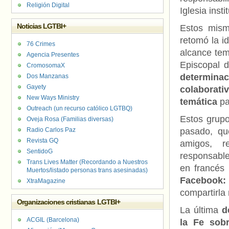
Religión Digital
Iglesia insti
Noticias LGTBI+
Estos mism
retomó la i
76 Crimes
alcance tem
Agencia Presentes
Episcopal d
CromosomaX
determina
Dos Manzanas
Gayety
colaborati
New Ways Ministry
temática
pa
Outreach (un recurso católico LGTBQ)
Estos grup
Oveja Rosa (Familias diversas)
Radio Carlos Paz
pasado, qu
Revista GQ
amigos, r
SentidoG
responsables
Trans Lives Matter (Recordando a Nuestros
en francés 
Muertos/listado personas trans asesinadas)
Facebook:
XtraMagazine
compartirla
Organizaciones cristianas LGTBI+
La última
de
ACGIL (Barcelona)
la Fe sob