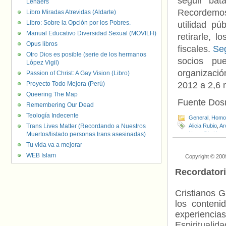
seguir bat
Lenaers
Recordemos
Libro Miradas Atrevidas (Aldarte)
Libro: Sobre la Opción por los Pobres.
utilidad pú
Manual Educativo Diversidad Sexual (MOVILH)
retirarle, 
Opus libros
fiscales.
Se
Otro Dios es posible (serie de los hermanos
socios pu
López Vigil)
organizaci
Passion of Christ: A Gay Vision (Libro)
Proyecto Todo Mejora (Perú)
2012 a 2,6 
Queering The Map
Fuente Do
Remembering Our Dead
Teología Indecente
General
,
Homof
Trans Lives Matter (Recordando a Nuestros
Alicia Rubio
,
Ar
Muertos/listado personas trans asesinadas)
HazteOir
,
Homo
Policía
,
Policía
Tu vida va a mejorar
WEB Islam
Copyright © 200
Recordator
Cristianos G
los contenid
experienci
Espiritualid