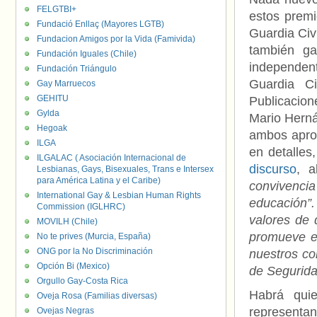
FELGTBI+
estos prem
Fundació Enllaç (Mayores LGTB)
Guardia Civ
Fundacion Amigos por la Vida (Famivida)
también ga
Fundación Iguales (Chile)
independent
Fundación Triángulo
Guardia C
Gay Marruecos
GEHITU
Publicacion
Gylda
Mario Herná
Hegoak
ambos aprov
ILGA
en detalles
ILGALAC ( Asociación Internacional de
discurso
, a
Lesbianas, Gays, Bisexuales, Trans e Intersex
para América Latina y el Caribe)
convivencia
International Gay & Lesbian Human Rights
educación”
Commission (IGLHRC)
valores de 
MOVILH (Chile)
promueve e
No te prives (Murcia, España)
ONG por la No Discriminación
nuestros c
Opción Bi (Mexico)
de Segurida
Orgullo Gay-Costa Rica
Habrá qui
Oveja Rosa (Familias diversas)
representan
Ovejas Negras