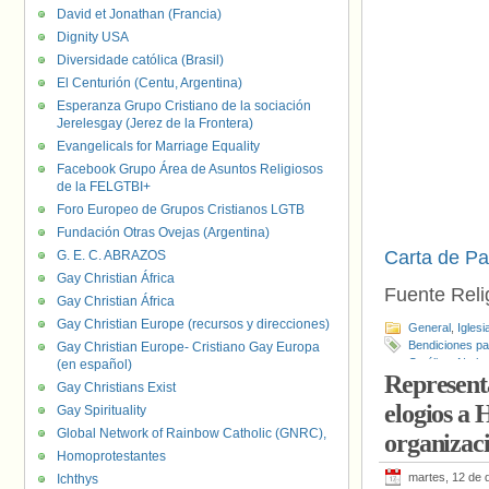
David et Jonathan (Francia)
Dignity USA
Diversidade católica (Brasil)
El Centurión (Centu, Argentina)
Esperanza Grupo Cristiano de la sociación
Jerelesgay (Jerez de la Frontera)
Evangelicals for Marriage Equality
Facebook Grupo Área de Asuntos Religiosos
de la FELGTBI+
Foro Europeo de Grupos Cristianos LGTB
Fundación Otras Ovejas (Argentina)
Carta de P
G. E. C. ABRAZOS
Gay Christian África
Fuente Relig
Gay Christian África
Gay Christian Europe (recursos y direcciones)
General
,
Iglesi
Bendiciones p
Gay Christian Europe- Cristiano Gay Europa
Católica
,
Nathal
(en español)
Representa
la Tour
Gay Christians Exist
elogios a 
Gay Spirituality
Global Network of Rainbow Catholic (GNRC),
organizac
Homoprotestantes
martes, 12 de 
Ichthys