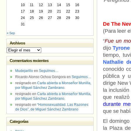
Peregrinos
10
11
12
13
14
15
16
17
18
19
20
21
22
23
24
25
26
27
28
29
30
De The New
31
(Para leer e
« Sep
“
Fue un mom
Archivos
dijo
Tyrone
Archivos
tiempo, tuv
Comentarios recientes
Nathalie d
conocido co
Mudejarillo
en
Seguimos…
pública y 
Ricardo Alonso Ochoa Gongora
en
Seguimos…
dirige New 
resignado
en
Carta abierta a Monseñor Munilla,
por Miguel Sánchez Zambrano.
la inclusión
resignado
en
Carta abierta a Monseñor Munilla,
que realiz
por Miguel Sánchez Zambrano.
durante mes
resignado
en
“Homosexualidad. Las Razones
de Dios”, de Miguel Sánchez Zambrano
que se habí
El domingo 
Categorías
la Plaza d