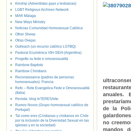
Kinship (Adventistas gays y lesbianas)
LGBT Religious Archives Network
MAR Málaga
New Ways Ministry
Noticias Comunidad Homosexual Católica
Other Sheep
Otras Ovejas
Outreach (un recurso católico LGTBQ)
Pastoral Ecuménica VIH-SIDA (Argentina)
Progetto su fede e omosessualità
Rainbow Baptists
Rainbow Christians
Reconaissance (padres de personas
ultracons
homosexuales). Francia
restaurant
Refo – Rete Evangelica Fede e Omosessualità
(Italia)
anuales.
Revista- blog InTERESArte.
prestaríamo
Rumos Novos (Grupo homosexual católico de
de la Pol
Portugal)
galardones
Tal como eres (Cristianas y cristianos en Chile
por la inclusión de la Diversidad Sexual en las
no creemos
iglesias y en la sociedad)
mandos d