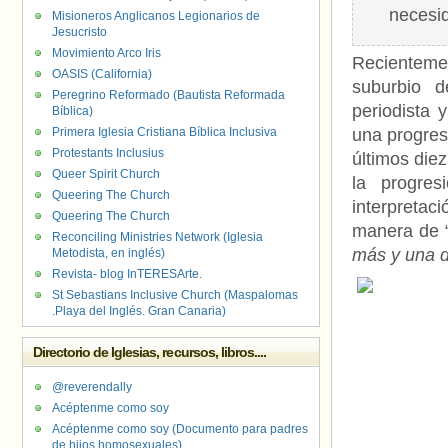
necesi
Misioneros Anglicanos Legionarios de
Jesucristo
Movimiento Arco Iris
Recienteme
OASIS (California)
suburbio d
Peregrino Reformado (Bautista Reformada
periodista 
Bíblica)
Primera Iglesia Cristiana Bíblica Inclusiva
una progres
Protestants Inclusius
últimos die
Queer Spirit Church
la progres
Queering The Church
interpretaci
Queering The Church
manera de 
Reconciling Ministries Network (Iglesia
más y una d
Metodista, en inglés)
Revista- blog InTERESArte.
St Sebastians Inclusive Church (Maspalomas
.Playa del Inglés. Gran Canaria)
Directorio de Iglesias, recursos, libros....
@reverendally
Acéptenme como soy
Acéptenme como soy (Documento para padres
de hijos homosexuales)