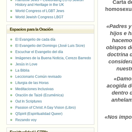
Rainbow Jews – Celebrating LGTB Jewish
Carta d
History and Heritage in the UK
homosexua
World Congress of LGBT Jews
World Jewish Congress LBGT
«Padres y
Espacios para la Oración
hijos e 
El Evangelio de cada día
hacemos
El Evangelio del Domingo (José Luis Sicre)
obispos de
Escuchar el Evangelio del día
doctrina d
Imágenes de la Buena Noticia, Cerezo Barredo
considera
Jesús in Love
nuestr
La Biblia
Leccionario Común revisado
«Damos
Liturgia de las Horas
acogida d
Meditaciones Inclusivas
dentro d
Oración de Taizé (Ecuménica)
anhelam
Out In Scriptures
Passion of Christ: A Gay Vision (Libro)
QSpirit (Espiritualidad Queer)
«Nos impor
Rezando voy