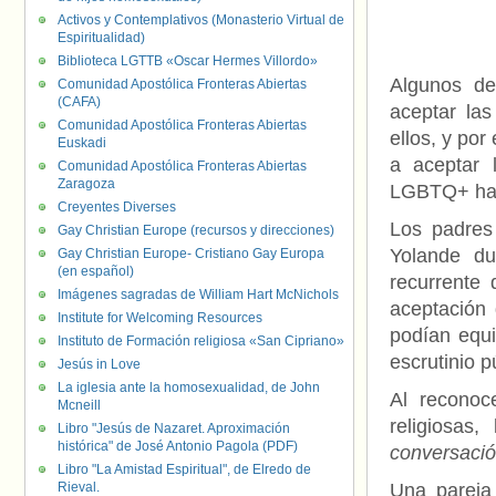
Activos y Contemplativos (Monasterio Virtual de
Espiritualidad)
Biblioteca LGTTB «Oscar Hermes Villordo»
Algunos de
Comunidad Apostólica Fronteras Abiertas
(CAFA)
aceptar la
Comunidad Apostólica Fronteras Abiertas
ellos, y po
Euskadi
a aceptar 
Comunidad Apostólica Fronteras Abiertas
Zaragoza
LGBTQ+ ha s
Creyentes Diverses
Los padres
Gay Christian Europe (recursos y direcciones)
Yolande du
Gay Christian Europe- Cristiano Gay Europa
(en español)
recurrente 
Imágenes sagradas de William Hart McNichols
aceptación 
Institute for Welcoming Resources
podían equi
Instituto de Formación religiosa «San Cipriano»
escrutinio p
Jesús in Love
La iglesia ante la homosexualidad, de John
Al reconoc
Mcneill
religiosas,
Libro "Jesús de Nazaret. Aproximación
histórica" de José Antonio Pagola (PDF)
conversació
Libro "La Amistad Espiritual", de Elredo de
Rieval.
Una pareja