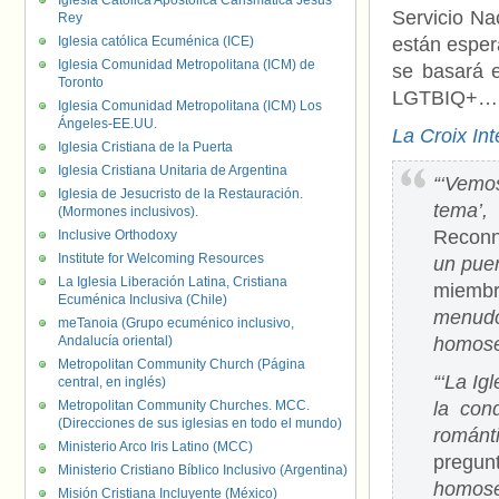
Iglesia Católica Apostólica Carismática Jesús
Servicio Na
Rey
Iglesia católica Ecuménica (ICE)
están espe
Iglesia Comunidad Metropolitana (ICM) de
se basará e
Toronto
LGTBIQ+…
Iglesia Comunidad Metropolitana (ICM) Los
Ángeles-EE.UU.
La Croix Int
Iglesia Cristiana de la Puerta
Iglesia Cristiana Unitaria de Argentina
“‘Vemo
Iglesia de Jesucristo de la Restauración.
tema’
(Mormones inclusivos).
Reconn
Inclusive Orthodoxy
Institute for Welcoming Resources
un puen
La Iglesia Liberación Latina, Cristiana
miembr
Ecuménica Inclusiva (Chile)
menudo
meTanoia (Grupo ecuménico inclusivo,
Andalucía oriental)
homosex
Metropolitan Community Church (Página
“‘La Ig
central, en inglés)
Metropolitan Community Churches. MCC.
la con
(Direcciones de sus iglesias en todo el mundo)
románt
Ministerio Arco Iris Latino (MCC)
pregun
Ministerio Cristiano Bíblico Inclusivo (Argentina)
homose
Misión Cristiana Incluyente (México)