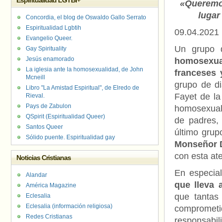
Espiritualidad LGTBI+
«Queremos
lugar
Concordia, el blog de Oswaldo Gallo Serrato
Espiritualidad Lgbtih
09.04.2021
Evangelio Queer.
Un grupo 
Gay Spirituality
Jesús enamorado
homosexu
La iglesia ante la homosexualidad, de John
franceses 
Mcneill
grupo de di
Libro "La Amistad Espiritual", de Elredo de
Fayet de la
Rieval.
Pays de Zabulon
homosexual
QSpirit (Espiritualidad Queer)
de padres,
Santos Queer
último grup
Sólido puente. Espiritualidad gay
Monseñor 
con esta ate
Noticias Cristianas
En especia
Alandar
que lleva 
América Magazine
que tantas
Eclesalia
Eclesalia (información religiosa)
comprometi
Redes Cristianas
responsabil