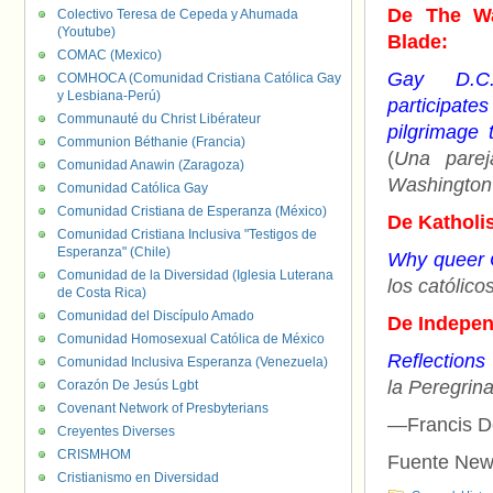
De The Wa
Colectivo Teresa de Cepeda y Ahumada
(Youtube)
Blade:
COMAC (Mexico)
Gay D.C.
COMHOCA (Comunidad Cristiana Católica Gay
y Lesbiana-Perú)
participate
Communauté du Christ Libérateur
pilgrimage 
Communion Béthanie (Francia)
(
Una pare
Comunidad Anawin (Zaragoza)
Washington 
Comunidad Católica Gay
Comunidad Cristiana de Esperanza (México)
De Katholi
Comunidad Cristiana Inclusiva "Testigos de
Esperanza" (Chile)
Why queer 
Comunidad de la Diversidad (Iglesia Luterana
los católic
de Costa Rica)
Comunidad del Discípulo Amado
De Indepen
Comunidad Homosexual Católica de México
Reflections
Comunidad Inclusiva Esperanza (Venezuela)
la Peregrin
Corazón De Jesús Lgbt
Covenant Network of Presbyterians
—Francis D
Creyentes Diverses
CRISMHOM
Fuente New
Cristianismo en Diversidad