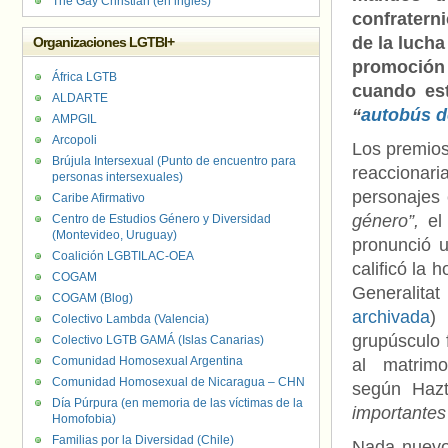
The Gay Christian (en inglés)
confratern
de la lucha
Organizaciones LGTBI+
promoción 
África LGTB
cuando est
ALDARTE
“
autobús d
AMPGIL
Arcopoli
Los premios
Brújula Intersexual (Punto de encuentro para
reaccionari
personas intersexuales)
personajes 
Caribe Afirmativo
género”,
el
Centro de Estudios Género y Diversidad
(Montevideo, Uruguay)
pronunció 
Coalición LGBTILAC-OEA
calificó la
COGAM
Generalitat
COGAM (Blog)
archivada
)
Colectivo Lambda (Valencia)
grupúsculo 
Colectivo LGTB GAMÁ (Islas Canarias)
Comunidad Homosexual Argentina
al matrim
Comunidad Homosexual de Nicaragua – CHN
según Haz
Día Púrpura (en memoria de las víctimas de la
importantes
Homofobia)
Familias por la Diversidad (Chile)
Nada nuevo 