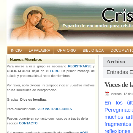
INICIO
LA PALABRA
ORATORIO
BIBLIOTECA
DOCUMENT
Nuevos Miembros
Archivo
Para unirse a este grupo es necesario
REGISTRARSE
y
OBLIGATORIO
dejar en el
FORO
un primer mensaje de
Entradas Et
saludo y presentación al resto de miembros.
Voces de 
Por favor, no lo olvidéis, ni tampoco indicar vuestros motivos
en las solicitudes de incorporación.
viernes, 12 de
Gracias.
Dios os bendiga.
En los últ
Peregrinac
Para cualquier duda,
VER INSTRUCCIONES
.
muchos artí
Puedes ponerte en contacto con nosotros a través de la
fragmentos
sección
CONTACTO
.
reflexione
Y si quieres ayuda más personalizada escríbenos
AQUÍ