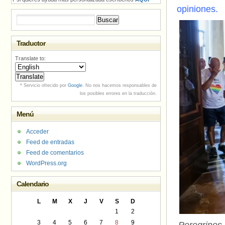
opiniones.
Buscar:
Traductor
Translate to:
* Servicio ofrecido por
Google
. No nos hacemos responsables de
los posibles errores en la traducción.
Menú
Acceder
Feed de entradas
Feed de comentarios
WordPress.org
Calendario
L
M
X
J
V
S
D
1
2
3
4
5
6
7
8
9