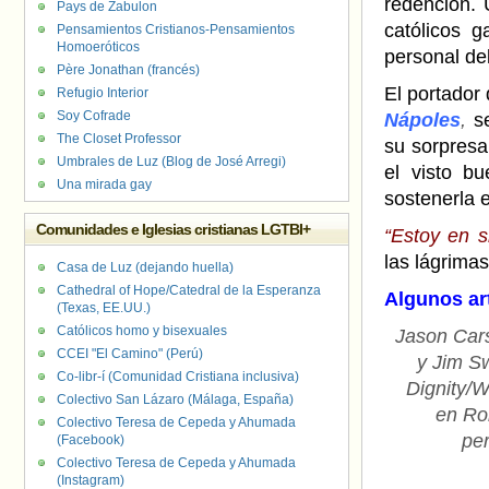
redención. 
Pays de Zabulon
católicos g
Pensamientos Cristianos-Pensamientos
Homoeróticos
personal del
Père Jonathan (francés)
El portador 
Refugio Interior
Soy Cofrade
Nápoles
,
s
The Closet Professor
su sorpresa
Umbrales de Luz (Blog de José Arregi)
el visto b
Una mirada gay
sostenerla e
Comunidades e Iglesias cristianas LGTBI+
“Estoy en 
las lágrimas
Casa de Luz (dejando huella)
Cathedral of Hope/Catedral de la Esperanza
Algunos ar
(Texas, EE.UU.)
Católicos homo y bisexuales
Jason Car
CCEI "El Camino" (Perú)
y Jim S
Co-libr-í (Comunidad Cristiana inclusiva)
Dignity/W
Colectivo San Lázaro (Málaga, España)
en Ro
Colectivo Teresa de Cepeda y Ahumada
pe
(Facebook)
Colectivo Teresa de Cepeda y Ahumada
(Instagram)