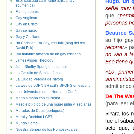
Hugo, un 
Espiritualidad caminante (cristiana y
ecuménica)
señal muy 
Falling poems
que “
permi
Gay Anglican
personas ho
Gay en Cristo
Gay se nace.
Beatrice Sa
Gay y Cristiano
su hijo gay
I'm Christian, I'm Gay, let's talk (blog del rev.
recorrer
» pa
David Eck)
no van a la
Isla flotante: bitácora de un gay cristiano
James Alison Theology
Eso tiene q
John Shelby Spong en español
«Lo prime
La Casulla de San Ildefonso
seminaris
La Ciudad Perdida de Nivorg
admitiendo 
La web de JOHN SHELBY SPONG en español
Los Universículos del Hermano Cortés
De The Was
Mano a mano con el Pastor
(para leer e
Mesoletot (blog de una mujer judía y lesbiana)
Moradas de Deus (portugués)
«Para los 
Moral y Doctrina LGBTI
fue el sába
Mundo Homo
acto que, 
Nuestra Señora de los Homosexuales