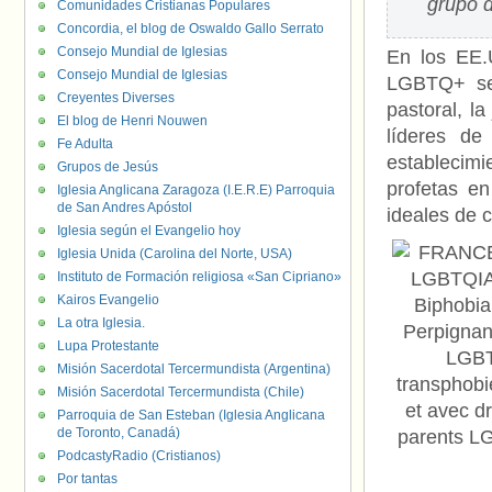
grupo d
Comunidades Cristianas Populares
Concordia, el blog de Oswaldo Gallo Serrato
Consejo Mundial de Iglesias
En los EE.
Consejo Mundial de Iglesias
LGBTQ+ se 
Creyentes Diverses
pastoral, l
El blog de Henri Nouwen
líderes de
Fe Adulta
establecim
Grupos de Jesús
profetas en
Iglesia Anglicana Zaragoza (I.E.R.E) Parroquia
de San Andres Apóstol
ideales de 
Iglesia según el Evangelio hoy
Iglesia Unida (Carolina del Norte, USA)
Instituto de Formación religiosa «San Cipriano»
Kairos Evangelio
La otra Iglesia.
Lupa Protestante
Misión Sacerdotal Tercermundista (Argentina)
Misión Sacerdotal Tercermundista (Chile)
Parroquia de San Esteban (Iglesia Anglicana
de Toronto, Canadá)
PodcastyRadio (Cristianos)
Por tantas