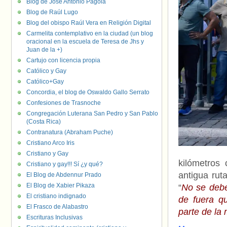
Blog de José Antonio Pagola
Blog de Raúl Lugo
Blog del obispo Raúl Vera en Religión Digital
Carmelita contemplativo en la ciudad (un blog
oracional en la escuela de Teresa de Jhs y
Juan de la +)
Cartujo con licencia propia
Católico y Gay
Católico+Gay
Concordia, el blog de Oswaldo Gallo Serrato
Confesiones de Trasnoche
Congregación Luterana San Pedro y San Pablo
(Costa Rica)
Contranatura (Abraham Puche)
Cristiano Arco Iris
Cristiano y Gay
kilómetros
Cristiano y gay!!! Sí ¿y qué?
antigua rut
El Blog de Abdennur Prado
El Blog de Xabier Pikaza
“
No se debe
El cristiano indignado
de fuera q
El Frasco de Alabastro
parte de la 
Escrituras Inclusivas