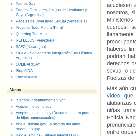
Padres Gay
acudiesen a
Padres, Familiares, Amigos de Lesbianas y
nosotros, s
Gays (Argentina)
Ministerio
Papeles de Diversidad Sexual (Venezuela)
cuerpos, s
Proyecto Todo Mejora (Perú)
llanament
Queering The Map
REFLEJOS (Venezuela)
preocupant
SAFO (Nicaragua)
haberse lim
SIGLA – Sociedad de Integración Gay Lésbica
podrían hab
Argentina
derechos de
SOLIDARIGAY
sexual o de
Stop SIDA
Transexualia
Fuerzas de 
Más aún cu
Varios
vídeo que 
"Sedom. Indebidamente tuyo"
alabanzas 
Acéptenme como soy
niñas tran
Acéptenme como soy (Documento para padres
Polícia Nac
de hijos homosexuales)
pronunciaro
Arte e Historia gay. La historia del amor
masculino gay.
entre otros
Bajo el arcoíris (Editorial infantil LGBT).