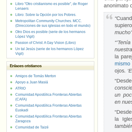
Libro "Otro cristianismo es posible", de Roger
anonimato c
Lenaers
Libro: Sobre la Opción por los Pobres.
“
Cuando
Metropolitan Community Churches. MCC.
supier
(Direcciones de sus iglesias en todo el mundo)
mucho’
Otro Dios es posible (serie de los hermanos
López Vigil)
“’Tení
Passion of Christ: A Gay Vision (Libro)
nuestra
Un tal Jesús (serie de los hermanos López
Vigil)
la pare
mismo
Enlaces cristianos
ojos
. ‘
Amigos de Tomás Merton
“Desde
Apoyo a Juan Masiá
consci
ATRIO
un poc
Comunidad Apostólica Fronteras Abiertas
(CAFA)
en nue
Comunidad Apostólica Fronteras Abiertas
Euskadi
“Desde
Comunidad Apostólica Fronteras Abiertas
la Igl
Zaragoza
tambié
Comunidad de Taizé