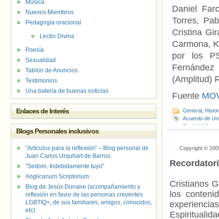
Música
Daniel Farc
Nuevos Miembros
Torres, Pa
Pedagogía oracional
Cristina Gi
Lectio Divina
Carmona, Kar
Poesía
por los PS
Sexualidad
Fernández 
Tablón de Anuncios
(Amplitud) 
Testimonios
Una batería de buenas noticias
Fuente
MOV
Enlaces de Interés
General
,
Histo
Acuerdo de Uni
Daniel Núñez
,
Blogs Personales inclusivos
Guillermo Cero
Soto
,
Ley de I
"Artículos para la reflexión" – Blog personal de
Copyright © 200
Michelle Bache
Juan Carlos Urquhart de Barros.
Socialista
,
Ped
Recordator
Víctor Torres
"Sedom. Indebidamente tuyo"
Anglicanum Scriptorium
Cristianos G
Blog de Jesús Donaire (acompañamiento y
los contenid
reflexión en favor de las personas creyentes
LGBTIQ+, de sus familiares, amigos, conocidos,
experienci
etc)
Espiritualid