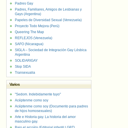
Padres Gay
Padres, Familiares, Amigos de Lesbianas y
Gays (Argentina)
Papeles de Diversidad Sexual (Venezuela)
Proyecto Todo Mejora (Perú)
Queering The Map
REFLEJOS (Venezuela)
SAFO (Nicaragua)
SIGLA – Sociedad de Integración Gay Lésbica
Argentina
SOLIDARIGAY
Stop SIDA
Transexualia
Varios
"Sedom. Indebidamente tuyo"
Acéptenme como soy
Acéptenme como soy (Documento para padres
de hijos homosexuales)
Arte e Historia gay. La historia del amor
masculino gay.
Bajo el arcoíris (Editorial infantil LGBT).