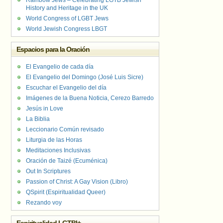
Rainbow Jews – Celebrating LGTB Jewish
History and Heritage in the UK
World Congress of LGBT Jews
World Jewish Congress LBGT
Espacios para la Oración
El Evangelio de cada día
El Evangelio del Domingo (José Luis Sicre)
Escuchar el Evangelio del día
Imágenes de la Buena Noticia, Cerezo Barredo
Jesús in Love
La Biblia
Leccionario Común revisado
Liturgia de las Horas
Meditaciones Inclusivas
Oración de Taizé (Ecuménica)
Out In Scriptures
Passion of Christ: A Gay Vision (Libro)
QSpirit (Espiritualidad Queer)
Rezando voy