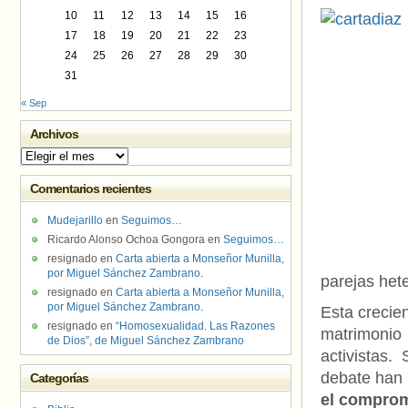
10
11
12
13
14
15
16
17
18
19
20
21
22
23
24
25
26
27
28
29
30
31
« Sep
Archivos
Archivos
Comentarios recientes
Mudejarillo
en
Seguimos…
Ricardo Alonso Ochoa Gongora
en
Seguimos…
resignado
en
Carta abierta a Monseñor Munilla,
por Miguel Sánchez Zambrano.
parejas het
resignado
en
Carta abierta a Monseñor Munilla,
por Miguel Sánchez Zambrano.
Esta crecien
resignado
en
“Homosexualidad. Las Razones
matrimonio 
de Dios”, de Miguel Sánchez Zambrano
activistas.
debate han 
Categorías
el compromi