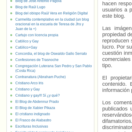
Blog de José Antonio Pagola
hacen respo
Blog de Raúl Lugo
usuarios a p
Blog del obispo Raúl Vera en Religión Digital
este blog.
Carmelita contemplativo en la ciudad (un blog
oracional en la escuela de Teresa de Jhs y
Las imágene
Juan de la +)
propiedad de
Cartujo con licencia propia
reproducen s
Católico y Gay
lucro. Por s
Católico+Gay
cuestión inm
Concordia, el blog de Oswaldo Gallo Serrato
comerciales 
Confesiones de Trasnoche
tipo.
Congregación Luterana San Pedro y San Pablo
(Costa Rica)
Contranatura (Abraham Puche)
El propieta
Cristiano Arco Iris
contenido. 
Cristiano y Gay
información 
Cristiano y gay!!! Sí ¿y qué?
El Blog de Abdennur Prado
Los comenta
El Blog de Xabier Pikaza
publicados 
El cristiano indignado
reservándos
El Frasco de Alabastro
difamatorio
Escrituras Inclusivas
discriminat