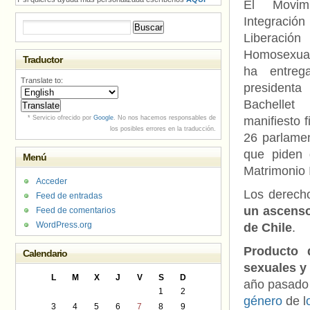
El Movim
Integr
Buscar:
Liberación
Homosexual
Traductor
ha entreg
Translate to:
presidenta
Bachel
* Servicio ofrecido por
Google
. No nos hacemos responsables de
manifiesto 
los posibles errores en la traducción.
26 parlamen
que piden 
Menú
Matrimonio I
Acceder
Los derech
Feed de entradas
un ascenso
Feed de comentarios
WordPress.org
de Chile
.
Producto 
Calendario
sexuales y
L
M
X
J
V
S
D
año pasado o
1
2
género
de l
3
4
5
6
7
8
9