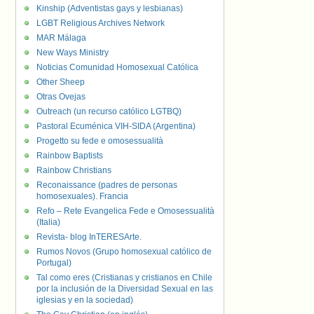
Kinship (Adventistas gays y lesbianas)
LGBT Religious Archives Network
MAR Málaga
New Ways Ministry
Noticias Comunidad Homosexual Católica
Other Sheep
Otras Ovejas
Outreach (un recurso católico LGTBQ)
Pastoral Ecuménica VIH-SIDA (Argentina)
Progetto su fede e omosessualità
Rainbow Baptists
Rainbow Christians
Reconaissance (padres de personas
homosexuales). Francia
Refo – Rete Evangelica Fede e Omosessualità
(Italia)
Revista- blog InTERESArte.
Rumos Novos (Grupo homosexual católico de
Portugal)
Tal como eres (Cristianas y cristianos en Chile
por la inclusión de la Diversidad Sexual en las
iglesias y en la sociedad)