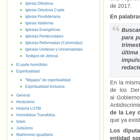
Iglesia Ortodoxa
de 2017.
Iglesia Ortodoxa Copta
En palabra
Iglesia Presbiteriana
Iglesia Valdense
Buscam
Iglesias Evangélicas
Iglesias Pentecostales
para p
Iglesias Reformadas (Calvinistas)
trimes
Iglesias Unitarias y Universalistas
última
Testigos de Jehová
impul
El parte homófobo
redact
Espiritualidad
"Migajas" de espiritualidad
En la misma
Espiritualidad Inclusiva
de los Der
General
al Gobierno
Hinduísmo
Antidiscrim
Historia LGTBI
de la Ley 
Homofobia/ Transfobia.
que ya exis
Islam
Judaísmo
Los diputa
Matrimonio igualitario
entidad so