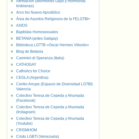
Afirmación (Mormones Gays y mormonas
lesbianas)
Arco Iris Nuevo Apostólico
Área de Asuntos Religiosos de la FELGTBI+
AXIOS
Baptistas Homosexuales
BETANIA (antes Galigay)
Biblioteca LGTTB «Oscar Hermes Villordo»
Blog de Betania
Cammini di Speranza (Italia)
CATHOGAY
Catholics for Choice
CEGLA (Argentina)
Centro Arrupe (Espacio de Diversidad LGTBI)
Valencia.
Colectivo Teresa de Cepeda y Ahumada
(Facebook)
Colectivo Teresa de Cepeda y Ahumada
(Instagram)
Colectivo Teresa de Cepeda y Ahumada
(Youtube)
CRISMHOM
Cristo LGBTI (Venezuela)