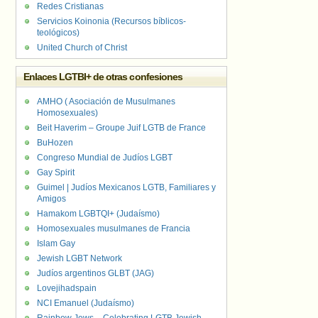
Redes Cristianas
Servicios Koinonia (Recursos bíblicos-
teológicos)
United Church of Christ
Enlaces LGTBI+ de otras confesiones
AMHO ( Asociación de Musulmanes
Homosexuales)
Beit Haverim – Groupe Juif LGTB de France
BuHozen
Congreso Mundial de Judíos LGBT
Gay Spirit
Guimel | Judíos Mexicanos LGTB, Familiares y
Amigos
Hamakom LGBTQI+ (Judaísmo)
Homosexuales musulmanes de Francia
Islam Gay
Jewish LGBT Network
Judíos argentinos GLBT (JAG)
Lovejihadspain
NCI Emanuel (Judaísmo)