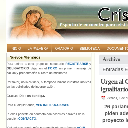
INICIO
LA PALABRA
ORATORIO
BIBLIOTECA
DOCUMENT
Nuevos Miembros
Archivo
Para unirse a este grupo es necesario
REGISTRARSE
y
OBLIGATORIO
dejar en el
FORO
un primer mensaje de
Entradas E
saludo y presentación al resto de miembros.
Urgen al G
Por favor, no lo olvidéis, ni tampoco indicar vuestros motivos
en las solicitudes de incorporación.
igualitario
Gracias.
Dios os bendiga.
viernes, 1 de a
Para cualquier duda,
VER INSTRUCCIONES
.
26 parlam
piden ade
Puedes ponerte en contacto con nosotros a través de la
sección
CONTACTO
.
proyecto l
Y si quieres ayuda más personalizada escríbenos
AQUÍ