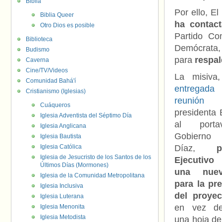
Biblia
Por ello, E
Biblia Queer
ha contact
Otro Dios es posible
Partido Com
Biblioteca
Demócrata, 
Budismo
para
respal
Caverna
Cine/TV/Videos
La misiva
Comunidad Bahá'í
entregad
Cristianismo (Iglesias)
reunió
Cuáqueros
presidenta 
Iglesia Adventista del Séptimo Día
al porta
Iglesia Anglicana
Gobierno
Iglesia Bautista
Iglesia Católica
Díaz,
Iglesia de Jesucristo de los Santos de los
Ejecutivo
Últimos Días (Mormones)
una nuev
Iglesia de la Comunidad Metropolitana
para la pr
Iglesia Inclusiva
del proyec
Iglesia Luterana
en vez de
Iglesia Menonita
Iglesia Metodista
una hoja de