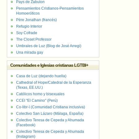
Pays de Zabulon
Pensamientos Cristianos-Pensamientos
Homoeróticos
Père Jonathan (francés)
Refugio Interior
Soy Cofrade
The Closet Professor
Umbrales de Luz (Blog de José Arregi)
Una mirada gay
Comunidades e Iglesias cristianas LGTBI+
Casa de Luz (dejando huella)
Cathedral of Hope/Catedral de la Esperanza
(Texas, EE.UU.)
Católicos homo y bisexuales
CCEI "El Camino" (Perú)
Co-libr-í (Comunidad Cristiana inclusiva)
Colectivo San Lázaro (Málaga, España)
Colectivo Teresa de Cepeda y Ahumada
(Facebook)
Colectivo Teresa de Cepeda y Ahumada
(Instagram)