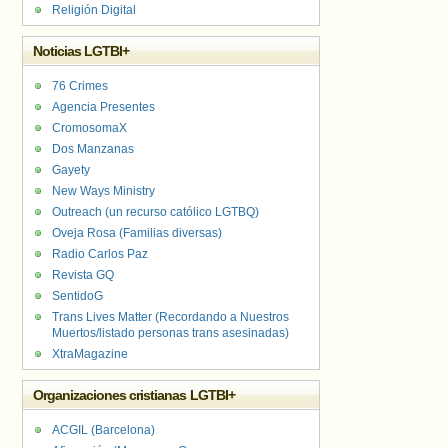
Religión Digital
Noticias LGTBI+
76 Crimes
Agencia Presentes
CromosomaX
Dos Manzanas
Gayety
New Ways Ministry
Outreach (un recurso católico LGTBQ)
Oveja Rosa (Familias diversas)
Radio Carlos Paz
Revista GQ
SentidoG
Trans Lives Matter (Recordando a Nuestros
Muertos/listado personas trans asesinadas)
XtraMagazine
Organizaciones cristianas LGTBI+
ACGIL (Barcelona)