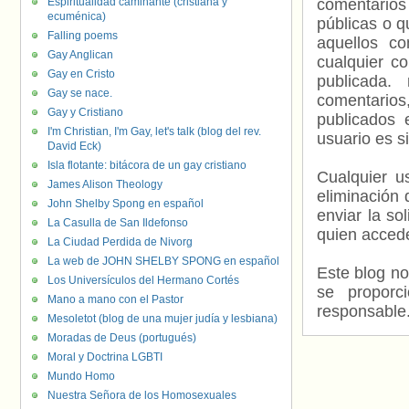
Espiritualidad caminante (cristiana y
comentarios
ecuménica)
públicas o 
Falling poems
aquellos c
Gay Anglican
cualquier c
Gay en Cristo
publicada.
Gay se nace.
comentarios,
Gay y Cristiano
publicados 
I'm Christian, I'm Gay, let's talk (blog del rev.
usuario es s
David Eck)
Isla flotante: bitácora de un gay cristiano
Cualquier us
James Alison Theology
eliminación 
John Shelby Spong en español
enviar la so
La Casulla de San Ildefonso
quien accede
La Ciudad Perdida de Nivorg
La web de JOHN SHELBY SPONG en español
Este blog no
Los Universículos del Hermano Cortés
se proporc
Mano a mano con el Pastor
responsable
Mesoletot (blog de una mujer judía y lesbiana)
Moradas de Deus (portugués)
Moral y Doctrina LGBTI
Mundo Homo
Nuestra Señora de los Homosexuales