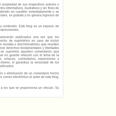
on propiedad de sus respectivos autores o
s informativos, ilustrativos y sin fines de
contenido en cuestión inmediatamente o se
riales, es gratuito y no genera ingresos de
e su contenido. Este blog es un espacio de
imprecisiones.
parecerán publicados una vez que los
echo de suprimirlos en caso de incluir
 racistas o discriminatorios, que resulten
erar derechos fundamentales y libertades
 se suprimirá aquellos comentarios que
ue no guarde relación con el tema de la
, enlaces, comentarios, expresiones y
 mismo, ni garantiza la veracidad de los
ublicados.
ción o eliminación de un comentario hecho
or correo electrónico al autor de este blog,
s a los que se proporciona un vínculo. Su