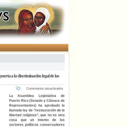
uerta a la discriminación legal de las
en
Comentarios desactivados
Puerto
La Asamblea Legislativa de
Rico
Puerto Rico (Senado y Cámara de
aprueba
Representantes) ha aprobado la
una
llamada ley de
“restauración de la
ley
libertad religiosa”
, que no es otra
de
cosa que un intento de los
“libertad
sectores políticos conservadores
religiosa”