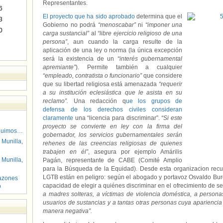
Representantes.
6
El proyecto que ha sido aprobado
determina que el
3
Gobierno no podrá
“menoscabar”
ni
“imponer una
0
carga sustancial”
al
“libre ejercicio religioso de una
persona”
, aun cuando la carga resulte de la
aplicación de una ley o norma (la única excepción
será la existencia de un
“interés gubernamental
apremiante”
). Permite también a cualquier
“empleado, contratista o funcionario”
que considere
que su libertad religiosa está amenazada
“requerir
a su institución eclesiástica que le asista en su
reclamo”.
Una redacción q
ue los grupos de
defensa de los derechos civiles consideran
claramente
una “licencia para discriminar”.
“Si este
proyecto se convierte en ley con la firma del
guimos…
gobernador, los servicios gubernamentales serán
 Munilla,
rehenes de las creencias religiosas de quienes
trabajen en él”
, asegura por ejemplo Amárilis
 Munilla,
Pagán, representante de CABE (Comité Amplio
para la Búsqueda de la Equidad). Desde esta organizacion rec
LGTB están en peligro: según el abogado y portavoz Osvaldo Bur
azones
capacidad de elegir a quiénes discriminar en el ofrecimiento de ser
o
a madres solteras, a víctimas de violencia doméstica, a persona
usuarios de sustancias y a tantas otras personas cuya aparienci
manera negativa”.