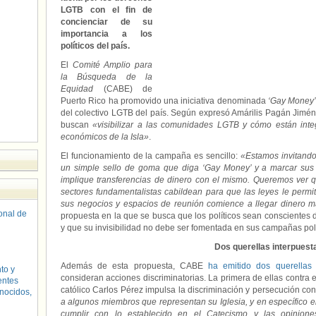
LGTB con el fin de
concienciar de su
importancia a los
políticos del país.
El
Comité Amplio para
la Búsqueda de la
Equidad
(CABE) de
Puerto Rico ha promovido una iniciativa denominada
‘Gay Money’
del colectivo LGTB del país. Según expresó Amárilis Pagán Jimén
buscan
«visibilizar a las comunidades LGTB y cómo están inte
económicos de la Isla»
.
El funcionamiento de la campaña es sencillo:
«Estamos invitando
un simple sello de goma que diga ‘Gay Money’ y a marcar sus 
implique transferencias de dinero con el mismo. Queremos ver 
sectores fundamentalistas cabildean para que las leyes le perm
sus negocios y espacios de reunión comience a llegar dinero
sonal de
propuesta en la que se busca que los políticos sean conscientes d
y que su invisibilidad no debe ser fomentada en sus campañas políti
Dos querellas interpuest
Además de esta propuesta, CABE
ha emitido dos querellas
to y
consideran acciones discriminatorias. La primera de ellas contra e
entes
católico Carlos Pérez impulsa la discriminación y persecución co
nocidos,
a algunos miembros que representan su Iglesia, y en específico el
cumplir con lo establecido en el Catecismo y las opinione