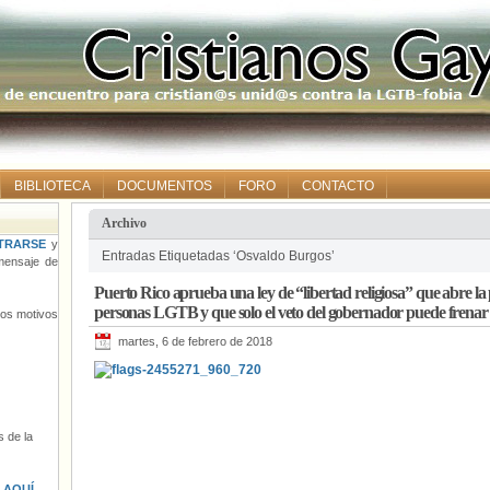
BIBLIOTECA
DOCUMENTOS
FORO
CONTACTO
Archivo
TRARSE
y
Entradas Etiquetadas ‘Osvaldo Burgos’
ensaje de
Puerto Rico aprueba una ley de “libertad religiosa” que abre la p
personas LGTB y que solo el veto del gobernador puede frenar
tros motivos
martes, 6 de febrero de 2018
 de la
s
AQUÍ