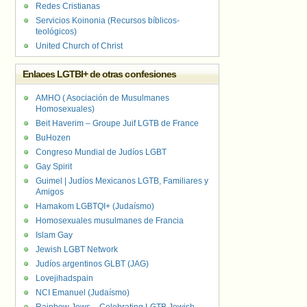
Redes Cristianas
Servicios Koinonia (Recursos bíblicos-
teológicos)
United Church of Christ
Enlaces LGTBI+ de otras confesiones
AMHO ( Asociación de Musulmanes
Homosexuales)
Beit Haverim – Groupe Juif LGTB de France
BuHozen
Congreso Mundial de Judíos LGBT
Gay Spirit
Guimel | Judíos Mexicanos LGTB, Familiares y
Amigos
Hamakom LGBTQI+ (Judaísmo)
Homosexuales musulmanes de Francia
Islam Gay
Jewish LGBT Network
Judíos argentinos GLBT (JAG)
Lovejihadspain
NCI Emanuel (Judaísmo)