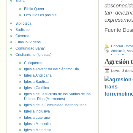
Biblia
desconocido
Biblia Queer
tan delezn
Otro Dios es posible
expresarno
Biblioteca
Fuente Do
Budismo
Caverna
Cine/TV/Videos
General
,
Homof
Comunidad Bahá'í
Andalucía
,
And
Cristianismo (Iglesias)
Natalia Ronco
,
Agresión 
Cuáqueros
Iglesia Adventista del Séptimo Día
jueves, 3 de m
Iglesia Anglicana
Iglesia Bautista
Iglesia Católica
Iglesia de Jesucristo de los Santos de los
Últimos Días (Mormones)
Iglesia de la Comunidad Metropolitana
Iglesia Inclusiva
Iglesia Luterana
Iglesia Menonita
Iglesia Metodista