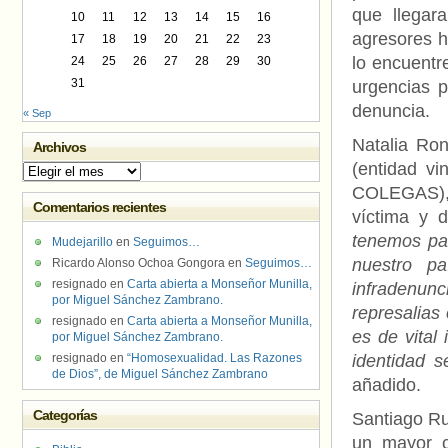
que llegar
10
11
12
13
14
15
16
agresores 
17
18
19
20
21
22
23
lo encuent
24
25
26
27
28
29
30
31
urgencias p
denuncia.
« Sep
Natalia Ron
Archivos
(entidad v
Archivos
COLEGAS), 
Comentarios recientes
víctima y 
tenemos pa
Mudejarillo
en
Seguimos…
nuestro p
Ricardo Alonso Ochoa Gongora
en
Seguimos…
resignado
en
Carta abierta a Monseñor Munilla,
infradenunc
por Miguel Sánchez Zambrano.
represalias
resignado
en
Carta abierta a Monseñor Munilla,
es de vital
por Miguel Sánchez Zambrano.
resignado
en
“Homosexualidad. Las Razones
identidad 
de Dios”, de Miguel Sánchez Zambrano
añadido.
Categorías
Santiago R
un mayor co