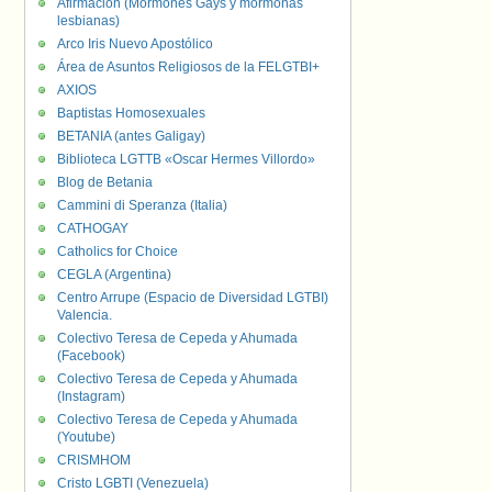
Afirmación (Mormones Gays y mormonas
lesbianas)
Arco Iris Nuevo Apostólico
Área de Asuntos Religiosos de la FELGTBI+
AXIOS
Baptistas Homosexuales
BETANIA (antes Galigay)
Biblioteca LGTTB «Oscar Hermes Villordo»
Blog de Betania
Cammini di Speranza (Italia)
CATHOGAY
Catholics for Choice
CEGLA (Argentina)
Centro Arrupe (Espacio de Diversidad LGTBI)
Valencia.
Colectivo Teresa de Cepeda y Ahumada
(Facebook)
Colectivo Teresa de Cepeda y Ahumada
(Instagram)
Colectivo Teresa de Cepeda y Ahumada
(Youtube)
CRISMHOM
Cristo LGBTI (Venezuela)