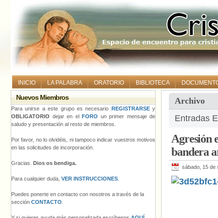
INICIO
LA PALABRA
ORATORIO
BIBLIOTECA
DOCUMENT
Nuevos Miembros
Archivo
Para unirse a este grupo es necesario
REGISTRARSE
y
OBLIGATORIO
dejar en el
FORO
un primer mensaje de
Entradas E
saludo y presentación al resto de miembros.
Agresión e
Por favor, no lo olvidéis, ni tampoco indicar vuestros motivos
en las solicitudes de incorporación.
bandera ar
Gracias.
Dios os bendiga.
sábado, 15 de 
Para cualquier duda,
VER INSTRUCCIONES
.
Puedes ponerte en contacto con nosotros a través de la
sección
CONTACTO
.
Y si quieres ayuda más personalizada escríbenos
AQUÍ