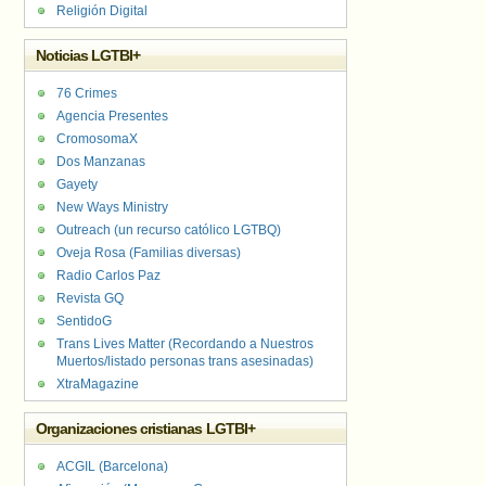
Religión Digital
Noticias LGTBI+
76 Crimes
Agencia Presentes
CromosomaX
Dos Manzanas
Gayety
New Ways Ministry
Outreach (un recurso católico LGTBQ)
Oveja Rosa (Familias diversas)
Radio Carlos Paz
Revista GQ
SentidoG
Trans Lives Matter (Recordando a Nuestros
Muertos/listado personas trans asesinadas)
XtraMagazine
Organizaciones cristianas LGTBI+
ACGIL (Barcelona)