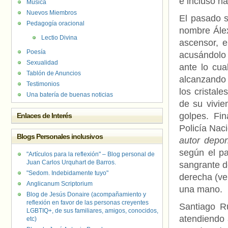
e incluso h
Música
Nuevos Miembros
El pasado s
Pedagogía oracional
nombre Álex
Lectio Divina
ascensor, e
Poesía
acusándolo 
Sexualidad
ante lo cua
Tablón de Anuncios
alcanzando 
Testimonios
los cristale
Una batería de buenas noticias
de su vivie
golpes. Fi
Enlaces de Interés
Policía Naci
Blogs Personales inclusivos
autor depon
según el pa
"Artículos para la reflexión" – Blog personal de
Juan Carlos Urquhart de Barros.
sangrante d
"Sedom. Indebidamente tuyo"
derecha (ve
Anglicanum Scriptorium
una mano.
Blog de Jesús Donaire (acompañamiento y
reflexión en favor de las personas creyentes
Santiago R
LGBTIQ+, de sus familiares, amigos, conocidos,
atendiendo 
etc)