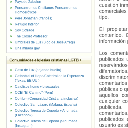
Pays de Zabulon
cuestión inm
Pensamientos Cristianos-Pensamientos
comerciales 
Homoeróticos
tipo.
Père Jonathan (francés)
Refugio Interior
El propieta
Soy Cofrade
contenido. 
The Closet Professor
información 
Umbrales de Luz (Blog de José Arregi)
Una mirada gay
Los comenta
publicados 
Comunidades e Iglesias cristianas LGTBI+
reservándos
Casa de Luz (dejando huella)
difamatorio
Cathedral of Hope/Catedral de la Esperanza
discriminat
(Texas, EE.UU.)
comentarios
Católicos homo y bisexuales
públicas o 
CCEI "El Camino" (Perú)
aquellos c
Co-libr-í (Comunidad Cristiana inclusiva)
cualquier c
Colectivo San Lázaro (Málaga, España)
publicada.
Colectivo Teresa de Cepeda y Ahumada
comentarios,
(Facebook)
publicados 
Colectivo Teresa de Cepeda y Ahumada
usuario es s
(Instagram)