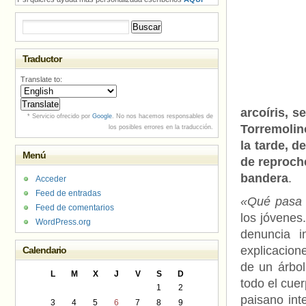
Buscar:
Traductor
Translate to:
arcoíris, 
* Servicio ofrecido por
Google
. No nos hacemos responsables de
Torremolin
los posibles errores en la traducción.
la tarde, d
Menú
de reproch
bandera
.
Acceder
Feed de entradas
«Qué pasa 
Feed de comentarios
los jóvenes.
WordPress.org
denuncia i
explicacion
Calendario
de un árbol
L
M
X
J
V
S
D
todo el cuer
1
2
paisano int
3
4
5
6
7
8
9