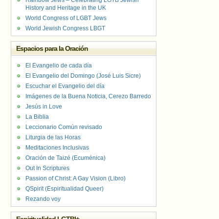
Rainbow Jews – Celebrating LGTB Jewish
History and Heritage in the UK
World Congress of LGBT Jews
World Jewish Congress LBGT
Espacios para la Oración
El Evangelio de cada día
El Evangelio del Domingo (José Luis Sicre)
Escuchar el Evangelio del día
Imágenes de la Buena Noticia, Cerezo Barredo
Jesús in Love
La Biblia
Leccionario Común revisado
Liturgia de las Horas
Meditaciones Inclusivas
Oración de Taizé (Ecuménica)
Out In Scriptures
Passion of Christ: A Gay Vision (Libro)
QSpirit (Espiritualidad Queer)
Rezando voy