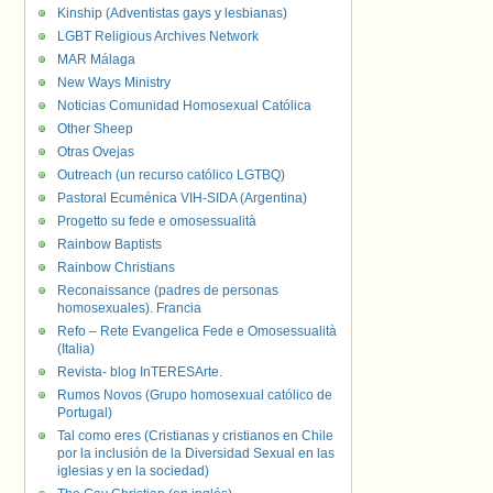
Kinship (Adventistas gays y lesbianas)
LGBT Religious Archives Network
MAR Málaga
New Ways Ministry
Noticias Comunidad Homosexual Católica
Other Sheep
Otras Ovejas
Outreach (un recurso católico LGTBQ)
Pastoral Ecuménica VIH-SIDA (Argentina)
Progetto su fede e omosessualità
Rainbow Baptists
Rainbow Christians
Reconaissance (padres de personas
homosexuales). Francia
Refo – Rete Evangelica Fede e Omosessualità
(Italia)
Revista- blog InTERESArte.
Rumos Novos (Grupo homosexual católico de
Portugal)
Tal como eres (Cristianas y cristianos en Chile
por la inclusión de la Diversidad Sexual en las
iglesias y en la sociedad)