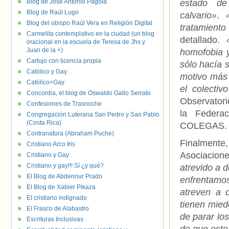
Blog de José Antonio Pagola
estado de
Blog de Raúl Lugo
calvario»
.
Blog del obispo Raúl Vera en Religión Digital
tratamie
Carmelita contemplativo en la ciudad (un blog
detallado.
oracional en la escuela de Teresa de Jhs y
Juan de la +)
homofobia y
Cartujo con licencia propia
sólo hacía 
Católico y Gay
motivo más 
Católico+Gay
el colecti
Concordia, el blog de Oswaldo Gallo Serrato
Observator
Confesiones de Trasnoche
la Federa
Congregación Luterana San Pedro y San Pablo
(Costa Rica)
COLEGAS.
Contranatura (Abraham Puche)
Finalmente
Cristiano Arco Iris
Asociacione
Cristiano y Gay
Cristiano y gay!!! Sí ¿y qué?
atrevido a 
El Blog de Abdennur Prado
enfrentamos
El Blog de Xabier Pikaza
atreven a 
El cristiano indignado
tienen mied
El Frasco de Alabastro
de parar lo
Escrituras Inclusivas