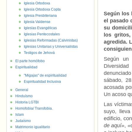
Iglesia Ortodoxa
Iglesia Ortodoxa Copta
Según los 
Iglesia Presbiteriana
el pasado 
Iglesia Valdense
su domicil
Iglesias Evangélicas
los gritos
Iglesias Pentecostales
Iglesias Reformadas (Calvinistas)
agredida. L
Iglesias Unitarias y Universalistas
consiguien
Testigos de Jehová
Según un 
El parte homófobo
Diversida
Espiritualidad
denunciado 
"Migajas" de espiritualidad
sábado, 28
Espiritualidad Inclusiva
acosada po
General
Un acoso qu
Hinduísmo
Historia LGTBI
Las víctima
Homofobia/ Transfobia.
suyo, llev
Islam
edificio, co
Judaísmo
de aquí»
,
«
Matrimonio igualitario