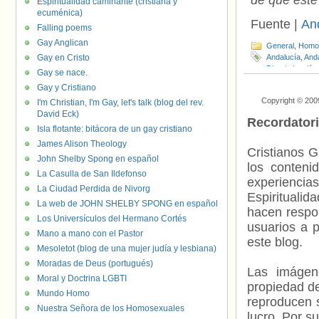
de que este
Espiritualidad caminante (cristiana y
ecuménica)
Fuente |
An
Falling poems
Gay Anglican
General
,
Homof
Gay en Cristo
Andalucía
,
And
Discriminación
Gay se nace.
Personas tran
Gay y Cristiano
Copyright © 200
I'm Christian, I'm Gay, let's talk (blog del rev.
David Eck)
Recordator
Isla flotante: bitácora de un gay cristiano
James Alison Theology
Cristianos G
John Shelby Spong en español
los contenid
La Casulla de San Ildefonso
experienci
La Ciudad Perdida de Nivorg
Espiritualid
La web de JOHN SHELBY SPONG en español
hacen respo
Los Universículos del Hermano Cortés
usuarios a p
Mano a mano con el Pastor
este blog.
Mesoletot (blog de una mujer judía y lesbiana)
Moradas de Deus (portugués)
Las imágene
Moral y Doctrina LGBTI
propiedad de
Mundo Homo
reproducen s
Nuestra Señora de los Homosexuales
lucro. Por s