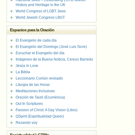
Rainbow Jews – Celebrating LGTB Jewish
History and Heritage in the UK
World Congress of LGBT Jews
World Jewish Congress LBGT
Espacios para la Oración
El Evangelio de cada día
El Evangelio del Domingo (José Luis Sicre)
Escuchar el Evangelio del día
Imágenes de la Buena Noticia, Cerezo Barredo
Jesús in Love
La Biblia
Leccionario Común revisado
Liturgia de las Horas
Meditaciones Inclusivas
Oración de Taizé (Ecuménica)
Out In Scriptures
Passion of Christ: A Gay Vision (Libro)
QSpirit (Espiritualidad Queer)
Rezando voy