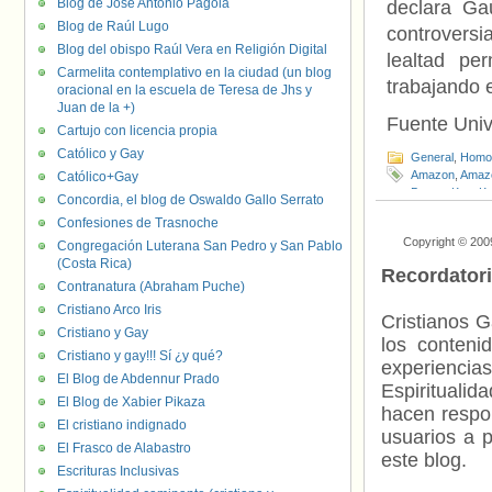
Blog de José Antonio Pagola
declara Ga
Blog de Raúl Lugo
controvers
Blog del obispo Raúl Vera en Religión Digital
lealtad p
Carmelita contemplativo en la ciudad (un blog
trabajando
oracional en la escuela de Teresa de Jhs y
Juan de la +)
Fuente Uni
Cartujo con licencia propia
Católico y Gay
General
,
Homof
Amazon
,
Amaz
Católico+Gay
Bezos
,
Kate Ke
Concordia, el blog de Oswaldo Gallo Serrato
Confesiones de Trasnoche
Copyright © 200
Congregación Luterana San Pedro y San Pablo
(Costa Rica)
Recordator
Contranatura (Abraham Puche)
Cristiano Arco Iris
Cristianos G
Cristiano y Gay
los contenid
Cristiano y gay!!! Sí ¿y qué?
experienci
El Blog de Abdennur Prado
Espiritualid
El Blog de Xabier Pikaza
hacen respo
El cristiano indignado
usuarios a p
El Frasco de Alabastro
este blog.
Escrituras Inclusivas