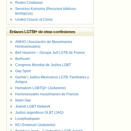
Redes Cristianas
Servicios Koinonia (Recursos bíblicos-
teológicos)
United Church of Christ
Enlaces LGTBI+ de otras confesiones
AMHO ( Asociación de Musulmanes
Homosexuales)
Beit Haverim – Groupe Juif LGTB de France
BuHozen
Congreso Mundial de Judíos LGBT
Gay Spirit
Guimel | Judíos Mexicanos LGTB, Familiares y
Amigos
Hamakom LGBTQI+ (Judaísmo)
Homosexuales musulmanes de Francia
Islam Gay
Jewish LGBT Network
Judíos argentinos GLBT (JAG)
Lovejihadspain
NCI Emanuel (Judaísmo)