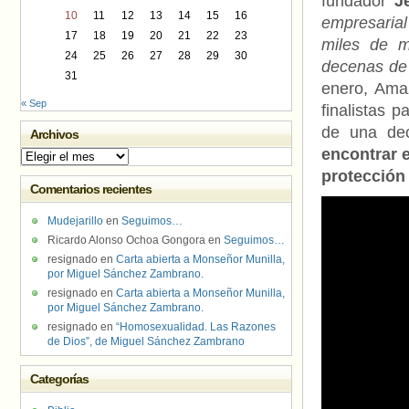
fundador
J
10
11
12
13
14
15
16
empresarial
17
18
19
20
21
22
23
miles de m
24
25
26
27
28
29
30
decenas de
31
enero, Ama
« Sep
finalistas 
de una dec
Archivos
encontrar 
Archivos
protección 
Comentarios recientes
Mudejarillo
en
Seguimos…
Ricardo Alonso Ochoa Gongora
en
Seguimos…
resignado
en
Carta abierta a Monseñor Munilla,
por Miguel Sánchez Zambrano.
resignado
en
Carta abierta a Monseñor Munilla,
por Miguel Sánchez Zambrano.
resignado
en
“Homosexualidad. Las Razones
de Dios”, de Miguel Sánchez Zambrano
Categorías