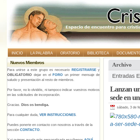
INICIO
LA PALABRA
ORATORIO
BIBLIOTECA
DOCUMENT
Nuevos Miembros
Archivo
Para unirse a este grupo es necesario
REGISTRARSE
y
OBLIGATORIO
dejar en el
FORO
un primer mensaje de
Entradas Et
saludo y presentación al resto de miembros.
Lanzan un
Por favor, no lo olvidéis, ni tampoco indicar vuestros motivos
en las solicitudes de incorporación.
sede en un
Gracias.
Dios os bendiga.
sábado, 3 de f
Para cualquier duda,
VER INSTRUCCIONES
.
Puedes ponerte en contacto con nosotros a través de la
sección
CONTACTO
.
Y si quieres ayuda más personalizada escríbenos
AQUÍ