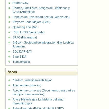
Padres Gay
Padres, Familiares, Amigos de Lesbianas y
Gays (Argentina)
Papeles de Diversidad Sexual (Venezuela)
Proyecto Todo Mejora (Perú)
Queering The Map
REFLEJOS (Venezuela)
SAFO (Nicaragua)
SIGLA – Sociedad de Integración Gay Lésbica
Argentina
SOLIDARIGAY
Stop SIDA
Transexualia
Varios
"Sedom. Indebidamente tuyo"
Acéptenme como soy
Acéptenme como soy (Documento para padres
de hijos homosexuales)
Arte e Historia gay. La historia del amor
masculino gay.
Bajo el arcoíris (Editorial infantil LGBT).