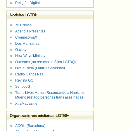
Religión Digital
Noticias LGTBI+
76 Crimes
Agencia Presentes
CromosomaX
Dos Manzanas
Gayety
New Ways Ministry
Outreach (un recurso católico LGTBQ)
Oveja Rosa (Familias diversas)
Radio Carlos Paz
Revista GQ
SentidoG
Trans Lives Matter (Recordando a Nuestros
Muertos/listado personas trans asesinadas)
XtraMagazine
Organizaciones cristianas LGTBI+
ACGIL (Barcelona)