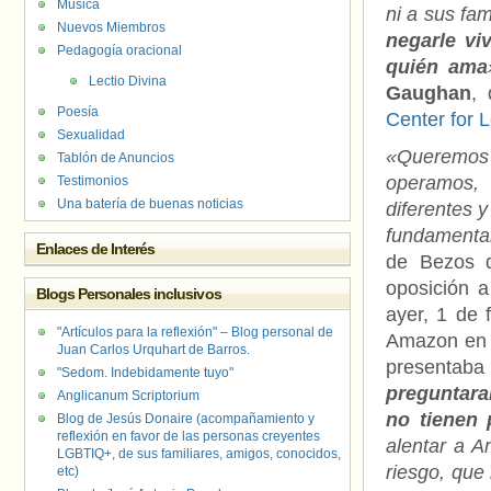
Música
ni a sus fam
Nuevos Miembros
negarle vi
Pedagogía oracional
quién ama
Lectio Divina
Gaughan
,
Poesía
Center for 
Sexualidad
«Queremos
Tablón de Anuncios
operamos,
Testimonios
Una batería de buenas noticias
diferentes 
fundamental
Enlaces de Interés
de Bezos q
oposición a
Blogs Personales inclusivos
ayer, 1 de 
"Artículos para la reflexión" – Blog personal de
Amazon en S
Juan Carlos Urquhart de Barros.
presentaba
"Sedom. Indebidamente tuyo"
preguntara
Anglicanum Scriptorium
no tienen 
Blog de Jesús Donaire (acompañamiento y
reflexión en favor de las personas creyentes
alentar a 
LGBTIQ+, de sus familiares, amigos, conocidos,
riesgo, que
etc)