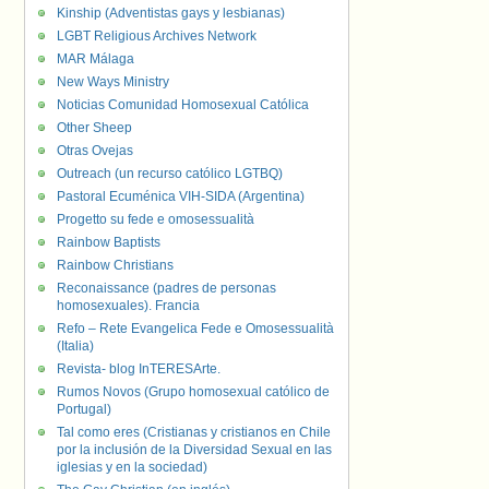
Kinship (Adventistas gays y lesbianas)
LGBT Religious Archives Network
MAR Málaga
New Ways Ministry
Noticias Comunidad Homosexual Católica
Other Sheep
Otras Ovejas
Outreach (un recurso católico LGTBQ)
Pastoral Ecuménica VIH-SIDA (Argentina)
Progetto su fede e omosessualità
Rainbow Baptists
Rainbow Christians
Reconaissance (padres de personas
homosexuales). Francia
Refo – Rete Evangelica Fede e Omosessualità
(Italia)
Revista- blog InTERESArte.
Rumos Novos (Grupo homosexual católico de
Portugal)
Tal como eres (Cristianas y cristianos en Chile
por la inclusión de la Diversidad Sexual en las
iglesias y en la sociedad)