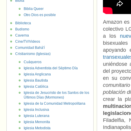
Biblia
Biblia Queer
Otro Dios es posible
Amazon es 
Biblioteca
colectivo 
Budismo
a los
nuev
Caverna
Cine/TV/Videos
bisexuale
Comunidad Bahá'í
apoyando 
Cristianismo (Iglesias)
transexuale
Cuáqueros
uniéndose 
Iglesia Adventista del Séptimo Día
del proyec
Iglesia Anglicana
en su conv
Iglesia Bautista
comunitario
Iglesia Católica
población d
Iglesia de Jesucristo de los Santos de los
Últimos Días (Mormones)
crear la p
Iglesia de la Comunidad Metropolitana
multinac
Iglesia Inclusiva
legislacio
Iglesia Luterana
Filadelfia,
Iglesia Menonita
Indianapolis
Iglesia Metodista