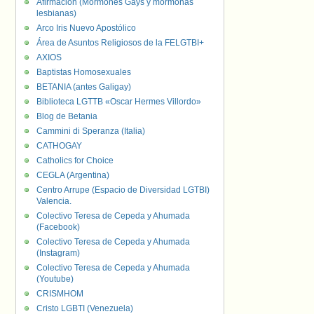
Afirmación (Mormones Gays y mormonas
lesbianas)
Arco Iris Nuevo Apostólico
Área de Asuntos Religiosos de la FELGTBI+
AXIOS
Baptistas Homosexuales
BETANIA (antes Galigay)
Biblioteca LGTTB «Oscar Hermes Villordo»
Blog de Betania
Cammini di Speranza (Italia)
CATHOGAY
Catholics for Choice
CEGLA (Argentina)
Centro Arrupe (Espacio de Diversidad LGTBI)
Valencia.
Colectivo Teresa de Cepeda y Ahumada
(Facebook)
Colectivo Teresa de Cepeda y Ahumada
(Instagram)
Colectivo Teresa de Cepeda y Ahumada
(Youtube)
CRISMHOM
Cristo LGBTI (Venezuela)