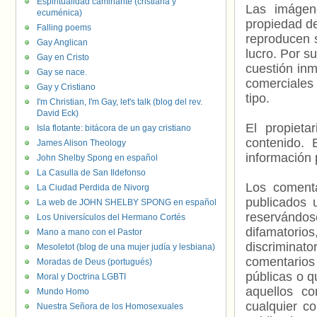
Espiritualidad caminante (cristiana y
Las imágene
ecuménica)
propiedad de
Falling poems
reproducen s
Gay Anglican
lucro. Por s
Gay en Cristo
cuestión inm
Gay se nace.
comerciales 
Gay y Cristiano
tipo.
I'm Christian, I'm Gay, let's talk (blog del rev.
David Eck)
El propieta
Isla flotante: bitácora de un gay cristiano
contenido. 
James Alison Theology
información 
John Shelby Spong en español
La Casulla de San Ildefonso
Los comenta
La Ciudad Perdida de Nivorg
publicados 
La web de JOHN SHELBY SPONG en español
reservándos
Los Universículos del Hermano Cortés
difamatorio
Mano a mano con el Pastor
discriminat
Mesoletot (blog de una mujer judía y lesbiana)
comentarios
Moradas de Deus (portugués)
públicas o 
Moral y Doctrina LGBTI
aquellos c
Mundo Homo
cualquier c
Nuestra Señora de los Homosexuales