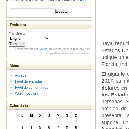
Buscar:
Traductor
Translate to:
haya reduc
* Servicio ofrecido por
Google
. No nos hacemos responsables de
Estados Uni
los posibles errores en la traducción.
ubique un e
Florida, Ind
Menú
El gigante 
Acceder
2017 su in
Feed de entradas
dólares en
Feed de comentarios
WordPress.org
los Estad
personas. S
Calendario
empleo de 
presentar 
L
M
X
J
V
S
D
1
2
supone un
3
4
5
6
7
8
9