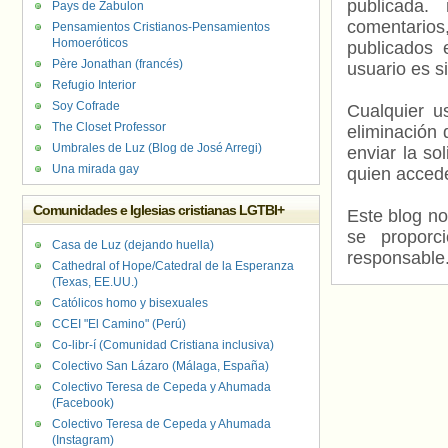
publicada.
Pays de Zabulon
comentarios,
Pensamientos Cristianos-Pensamientos
Homoeróticos
publicados 
Père Jonathan (francés)
usuario es s
Refugio Interior
Soy Cofrade
Cualquier us
The Closet Professor
eliminación 
Umbrales de Luz (Blog de José Arregi)
enviar la so
Una mirada gay
quien accede
Comunidades e Iglesias cristianas LGTBI+
Este blog no
se proporc
Casa de Luz (dejando huella)
responsable
Cathedral of Hope/Catedral de la Esperanza
(Texas, EE.UU.)
Católicos homo y bisexuales
CCEI "El Camino" (Perú)
Co-libr-í (Comunidad Cristiana inclusiva)
Colectivo San Lázaro (Málaga, España)
Colectivo Teresa de Cepeda y Ahumada
(Facebook)
Colectivo Teresa de Cepeda y Ahumada
(Instagram)