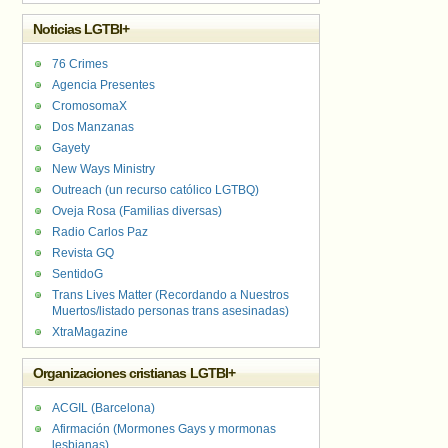
Noticias LGTBI+
76 Crimes
Agencia Presentes
CromosomaX
Dos Manzanas
Gayety
New Ways Ministry
Outreach (un recurso católico LGTBQ)
Oveja Rosa (Familias diversas)
Radio Carlos Paz
Revista GQ
SentidoG
Trans Lives Matter (Recordando a Nuestros
Muertos/listado personas trans asesinadas)
XtraMagazine
Organizaciones cristianas LGTBI+
ACGIL (Barcelona)
Afirmación (Mormones Gays y mormonas
lesbianas)