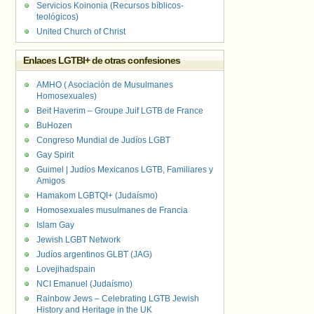
Servicios Koinonia (Recursos bíblicos-
teológicos)
United Church of Christ
Enlaces LGTBI+ de otras confesiones
AMHO ( Asociación de Musulmanes
Homosexuales)
Beit Haverim – Groupe Juif LGTB de France
BuHozen
Congreso Mundial de Judíos LGBT
Gay Spirit
Guimel | Judíos Mexicanos LGTB, Familiares y
Amigos
Hamakom LGBTQI+ (Judaísmo)
Homosexuales musulmanes de Francia
Islam Gay
Jewish LGBT Network
Judíos argentinos GLBT (JAG)
Lovejihadspain
NCI Emanuel (Judaísmo)
Rainbow Jews – Celebrating LGTB Jewish
History and Heritage in the UK