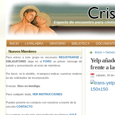
INICIO
LA PALABRA
ORATORIO
BIBLIOTECA
DOCUMENT
Nuevos Miembros
Inicio
>
Gener
neutro para ha
Para unirse a este grupo es necesario
REGISTRARSE
y
Yelp añad
OBLIGATORIO
dejar en el
FORO
un primer mensaje de
saludo y presentación al resto de miembros.
frente a la
Por favor, no lo olvidéis, ni tampoco indicar vuestros motivos
sábado, 18 de
en las solicitudes de incorporación.
Gracias.
Dios os bendiga.
Para cualquier duda,
VER INSTRUCCIONES
.
Puedes ponerte en contacto con nosotros a través de la
sección
CONTACTO
.
Y si quieres ayuda más personalizada escríbenos
AQUÍ