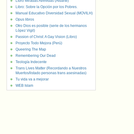
Libro Miradas Atrevidas (Aldarte)
Libro: Sobre la Opción por los Pobres.
Manual Educativo Diversidad Sexual (MOVILH)
Opus libros
Otro Dios es posible (serie de los hermanos
López Vigil)
Passion of Christ: A Gay Vision (Libro)
Proyecto Todo Mejora (Perú)
Queering The Map
Remembering Our Dead
Teología Indecente
Trans Lives Matter (Recordando a Nuestros
Muertos/listado personas trans asesinadas)
Tu vida va a mejorar
WEB Islam