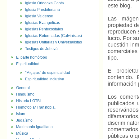
Iglesia Ortodoxa Copta
este blog.
Iglesia Presbiteriana
Iglesia Valdense
Las imágene
Iglesias Evangélicas
propiedad de
Iglesias Pentecostales
reproducen s
Iglesias Reformadas (Calvinistas)
lucro. Por s
Iglesias Unitarias y Universalistas
cuestión inm
Testigos de Jehová
comerciales 
tipo.
El parte homófobo
Espiritualidad
El propieta
"Migajas" de espiritualidad
contenido. 
Espiritualidad Inclusiva
información 
General
Hinduísmo
Los comenta
Historia LGTBI
publicados 
Homofobia/ Transfobia.
reservándos
Islam
difamatorio
Judaísmo
discriminat
Matrimonio igualitario
comentarios
Música
públicas o 