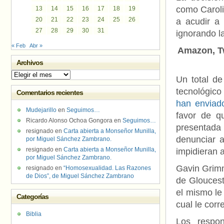
como Caroli
13
14
15
16
17
18
19
20
21
22
23
24
25
26
a acudir a 
27
28
29
30
31
ignorando l
« Feb
Abr »
Amazon, Tw
Archivos
Archivos
Un total de
tecnológico
Comentarios recientes
han enviad
Mudejarillo
en
Seguimos…
favor de q
Ricardo Alonso Ochoa Gongora
en
Seguimos…
presentada
resignado
en
Carta abierta a Monseñor Munilla,
denunciar 
por Miguel Sánchez Zambrano.
resignado
en
Carta abierta a Monseñor Munilla,
impidieran 
por Miguel Sánchez Zambrano.
Gavin Grimm
resignado
en
“Homosexualidad. Las Razones
de Dios”, de Miguel Sánchez Zambrano
de Gloucest
el mismo le
Categorías
cual le cor
Biblia
Los respo