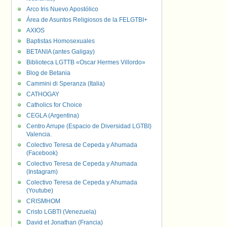
Arco Iris Nuevo Apostólico
Área de Asuntos Religiosos de la FELGTBI+
AXIOS
Baptistas Homosexuales
BETANIA (antes Galigay)
Biblioteca LGTTB «Oscar Hermes Villordo»
Blog de Betania
Cammini di Speranza (Italia)
CATHOGAY
Catholics for Choice
CEGLA (Argentina)
Centro Arrupe (Espacio de Diversidad LGTBI)
Valencia.
Colectivo Teresa de Cepeda y Ahumada
(Facebook)
Colectivo Teresa de Cepeda y Ahumada
(Instagram)
Colectivo Teresa de Cepeda y Ahumada
(Youtube)
CRISMHOM
Cristo LGBTI (Venezuela)
David et Jonathan (Francia)