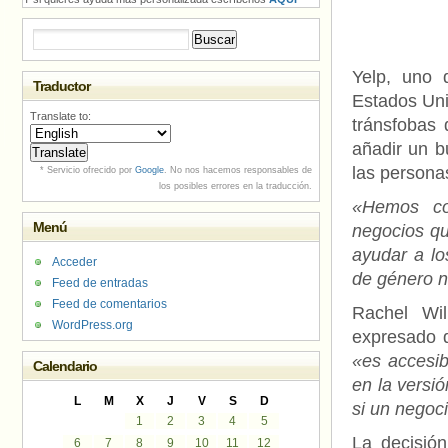
Buscar:
Yelp, uno 
Traductor
Estados Uni
Translate to:
tránsfobas 
añadir un b
las persona
* Servicio ofrecido por
Google
. No nos hacemos responsables de
los posibles errores en la traducción.
«Hemos co
Menú
negocios qu
ayudar a lo
Acceder
de género n
Feed de entradas
Feed de comentarios
Rachel Wil
WordPress.org
expresado q
«es accesib
Calendario
en la versi
L
M
X
J
V
S
D
si un negoc
1
2
3
4
5
La decisió
6
7
8
9
10
11
12