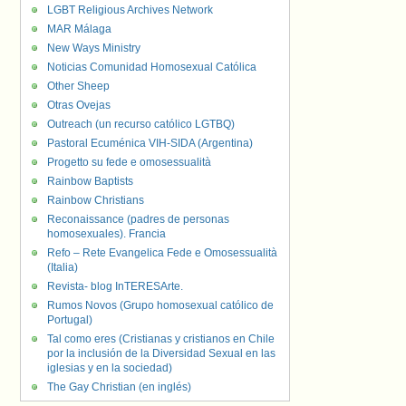
LGBT Religious Archives Network
MAR Málaga
New Ways Ministry
Noticias Comunidad Homosexual Católica
Other Sheep
Otras Ovejas
Outreach (un recurso católico LGTBQ)
Pastoral Ecuménica VIH-SIDA (Argentina)
Progetto su fede e omosessualità
Rainbow Baptists
Rainbow Christians
Reconaissance (padres de personas
homosexuales). Francia
Refo – Rete Evangelica Fede e Omosessualità
(Italia)
Revista- blog InTERESArte.
Rumos Novos (Grupo homosexual católico de
Portugal)
Tal como eres (Cristianas y cristianos en Chile
por la inclusión de la Diversidad Sexual en las
iglesias y en la sociedad)
The Gay Christian (en inglés)