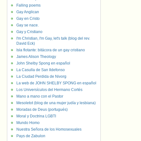
Falling poems
Gay Anglican
Gay en Cristo
Gay se nace.
Gay y Cristiano
I'm Christian, I'm Gay, let's talk (blog del rev.
David Eck)
Isla flotante: bitácora de un gay cristiano
James Alison Theology
John Shelby Spong en español
La Casulla de San Ildefonso
La Ciudad Perdida de Nivorg
La web de JOHN SHELBY SPONG en español
Los Universículos del Hermano Cortés
Mano a mano con el Pastor
Mesoletot (blog de una mujer judía y lesbiana)
Moradas de Deus (portugués)
Moral y Doctrina LGBTI
Mundo Homo
Nuestra Señora de los Homosexuales
Pays de Zabulon