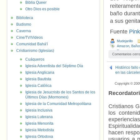
Biblia Queer
reiterament
Otro Dios es posible
baño durant
Biblioteca
a sus genit
Budismo
Fuente
Pin
Caverna
Cine/TV/Videos
Mudejarillo
Comunidad Bahá'í
Amazon
,
Baño
Cristianismo (Iglesias)
Transexuales
,
Comentarios cerr
Cuáqueros
Iglesia Adventista del Séptimo Día
Histórico fall
Iglesia Anglicana
en las cárcele
Iglesia Bautista
Copyright © 200
Iglesia Católica
Iglesia de Jesucristo de los Santos de los
Recordator
Últimos Días (Mormones)
Iglesia de la Comunidad Metropolitana
Cristianos G
Iglesia Inclusiva
los contenid
Iglesia Luterana
experienci
Iglesia Menonita
Espiritualid
Iglesia Metodista
hacen respo
Iglesia Ortodoxa
usuarios a p