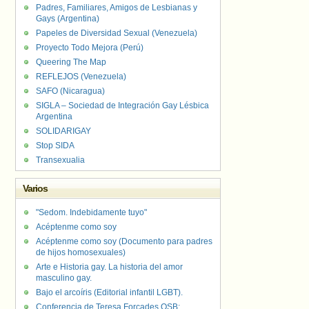
Padres, Familiares, Amigos de Lesbianas y
Gays (Argentina)
Papeles de Diversidad Sexual (Venezuela)
Proyecto Todo Mejora (Perú)
Queering The Map
REFLEJOS (Venezuela)
SAFO (Nicaragua)
SIGLA – Sociedad de Integración Gay Lésbica
Argentina
SOLIDARIGAY
Stop SIDA
Transexualia
Varios
"Sedom. Indebidamente tuyo"
Acéptenme como soy
Acéptenme como soy (Documento para padres
de hijos homosexuales)
Arte e Historia gay. La historia del amor
masculino gay.
Bajo el arcoíris (Editorial infantil LGBT).
Conferencia de Teresa Forcades OSB: