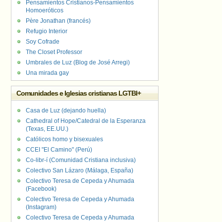
Pensamientos Cristianos-Pensamientos
Homoeróticos
Père Jonathan (francés)
Refugio Interior
Soy Cofrade
The Closet Professor
Umbrales de Luz (Blog de José Arregi)
Una mirada gay
Comunidades e Iglesias cristianas LGTBI+
Casa de Luz (dejando huella)
Cathedral of Hope/Catedral de la Esperanza
(Texas, EE.UU.)
Católicos homo y bisexuales
CCEI "El Camino" (Perú)
Co-libr-í (Comunidad Cristiana inclusiva)
Colectivo San Lázaro (Málaga, España)
Colectivo Teresa de Cepeda y Ahumada
(Facebook)
Colectivo Teresa de Cepeda y Ahumada
(Instagram)
Colectivo Teresa de Cepeda y Ahumada