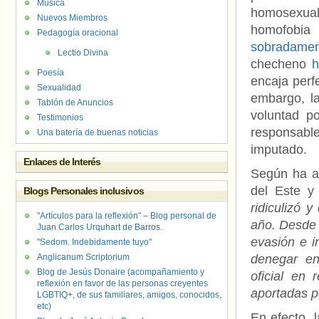
Música
homosexuale
Nuevos Miembros
homofobia
Pedagogía oracional
sobradamen
Lectio Divina
checheno
h
Poesía
encaja perf
Sexualidad
embargo, l
Tablón de Anuncios
voluntad po
Testimonios
responsable
Una batería de buenas noticias
imputado.
Enlaces de Interés
Según ha 
del Este y
Blogs Personales inclusivos
ridiculizó 
"Artículos para la reflexión" – Blog personal de
año. Desde 
Juan Carlos Urquhart de Barros.
evasión e i
"Sedom. Indebidamente tuyo"
Anglicanum Scriptorium
denegar en
Blog de Jesús Donaire (acompañamiento y
oficial en 
reflexión en favor de las personas creyentes
aportadas 
LGBTIQ+, de sus familiares, amigos, conocidos,
etc)
En efecto, 