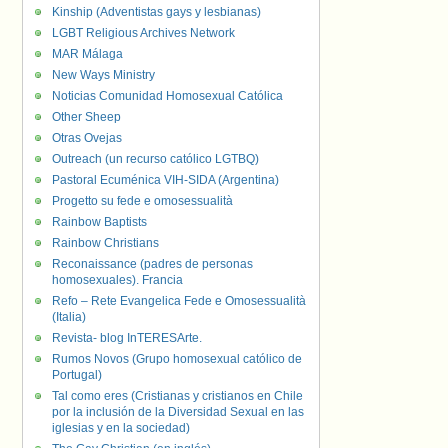
Kinship (Adventistas gays y lesbianas)
LGBT Religious Archives Network
MAR Málaga
New Ways Ministry
Noticias Comunidad Homosexual Católica
Other Sheep
Otras Ovejas
Outreach (un recurso católico LGTBQ)
Pastoral Ecuménica VIH-SIDA (Argentina)
Progetto su fede e omosessualità
Rainbow Baptists
Rainbow Christians
Reconaissance (padres de personas
homosexuales). Francia
Refo – Rete Evangelica Fede e Omosessualità
(Italia)
Revista- blog InTERESArte.
Rumos Novos (Grupo homosexual católico de
Portugal)
Tal como eres (Cristianas y cristianos en Chile
por la inclusión de la Diversidad Sexual en las
iglesias y en la sociedad)