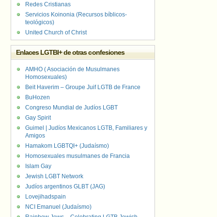
Redes Cristianas
Servicios Koinonia (Recursos bíblicos-
teológicos)
United Church of Christ
Enlaces LGTBI+ de otras confesiones
AMHO ( Asociación de Musulmanes
Homosexuales)
Beit Haverim – Groupe Juif LGTB de France
BuHozen
Congreso Mundial de Judíos LGBT
Gay Spirit
Guimel | Judíos Mexicanos LGTB, Familiares y
Amigos
Hamakom LGBTQI+ (Judaísmo)
Homosexuales musulmanes de Francia
Islam Gay
Jewish LGBT Network
Judíos argentinos GLBT (JAG)
Lovejihadspain
NCI Emanuel (Judaísmo)