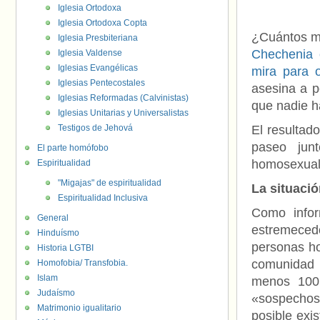
Iglesia Ortodoxa
Iglesia Ortodoxa Copta
¿Cuántos m
Iglesia Presbiteriana
Chechenia 
Iglesia Valdense
Iglesias Evangélicas
mira para o
Iglesias Pentecostales
asesina a 
Iglesias Reformadas (Calvinistas)
que nadie 
Iglesias Unitarias y Universalistas
Testigos de Jehová
El resultad
paseo jun
El parte homófobo
homosexual
Espiritualidad
"Migajas" de espiritualidad
La situaci
Espiritualidad Inclusiva
Como info
General
estremeced
Hinduísmo
personas ho
Historia LGTBI
comunidad 
Homofobia/ Transfobia.
Islam
menos 100 
Judaísmo
«sospechos
Matrimonio igualitario
posible exi