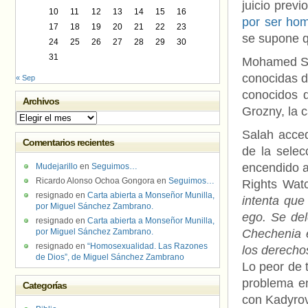
juicio prev
10
11
12
13
14
15
16
por ser hom
17
18
19
20
21
22
23
se supone q
24
25
26
27
28
29
30
31
Mohamed Sal
conocidas d
« Sep
conocidos d
Archivos
Grozny, la 
Archivos
Salah acced
Comentarios recientes
de la selec
encendido a
Mudejarillo
en
Seguimos…
Ricardo Alonso Ochoa Gongora
en
Seguimos…
Rights Watc
resignado
en
Carta abierta a Monseñor Munilla,
intenta que
por Miguel Sánchez Zambrano.
ego. Se del
resignado
en
Carta abierta a Monseñor Munilla,
por Miguel Sánchez Zambrano.
Chechenia e
resignado
en
“Homosexualidad. Las Razones
los derech
de Dios”, de Miguel Sánchez Zambrano
Lo peor de t
problema e
Categorías
con Kadyrov