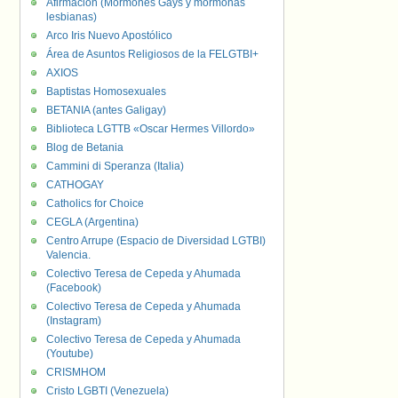
Afirmación (Mormones Gays y mormonas
lesbianas)
Arco Iris Nuevo Apostólico
Área de Asuntos Religiosos de la FELGTBI+
AXIOS
Baptistas Homosexuales
BETANIA (antes Galigay)
Biblioteca LGTTB «Oscar Hermes Villordo»
Blog de Betania
Cammini di Speranza (Italia)
CATHOGAY
Catholics for Choice
CEGLA (Argentina)
Centro Arrupe (Espacio de Diversidad LGTBI)
Valencia.
Colectivo Teresa de Cepeda y Ahumada
(Facebook)
Colectivo Teresa de Cepeda y Ahumada
(Instagram)
Colectivo Teresa de Cepeda y Ahumada
(Youtube)
CRISMHOM
Cristo LGBTI (Venezuela)