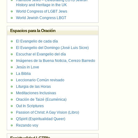
Rainbow Jews – Celebrating LGTB Jewish
History and Heritage in the UK
World Congress of LGBT Jews
World Jewish Congress LBGT
Espacios para la Oración
El Evangelio de cada día
El Evangelio del Domingo (José Luis Sicre)
Escuchar el Evangelio del día
Imágenes de la Buena Noticia, Cerezo Barredo
Jesús in Love
La Biblia
Leccionario Común revisado
Liturgia de las Horas
Meditaciones Inclusivas
Oración de Taizé (Ecuménica)
Out In Scriptures
Passion of Christ: A Gay Vision (Libro)
QSpirit (Espiritualidad Queer)
Rezando voy