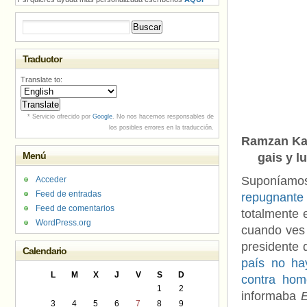
Buscar:
Traductor
Translate to:
* Servicio ofrecido por
Google
. No nos hacemos responsables de
los posibles errores en la traducción.
Ramzan Kad
Menú
gais y l
Suponíamo
Acceder
Feed de entradas
repugnant
Feed de comentarios
totalmente 
WordPress.org
cuando ves 
presidente
Calendario
país no ha
L
M
X
J
V
S
D
contra hom
1
2
informaba
3
4
5
6
7
8
9