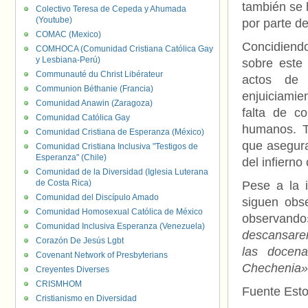
también se 
Colectivo Teresa de Cepeda y Ahumada
(Youtube)
por parte de
COMAC (Mexico)
Concidiendo
COMHOCA (Comunidad Cristiana Católica Gay
y Lesbiana-Perú)
sobre este
Communauté du Christ Libérateur
actos de 
Communion Béthanie (Francia)
enjuiciamie
Comunidad Anawin (Zaragoza)
falta de c
Comunidad Católica Gay
humanos. T
Comunidad Cristiana de Esperanza (México)
que asegura
Comunidad Cristiana Inclusiva "Testigos de
Esperanza" (Chile)
del infierno
Comunidad de la Diversidad (Iglesia Luterana
de Costa Rica)
Pese a la 
Comunidad del Discípulo Amado
siguen obs
Comunidad Homosexual Católica de México
observand
Comunidad Inclusiva Esperanza (Venezuela)
descansarem
Corazón De Jesús Lgbt
las docen
Covenant Network of Presbyterians
Chechenia»
Creyentes Diverses
CRISMHOM
Fuente Esto
Cristianismo en Diversidad