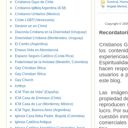
Cristianos Gays de Chile
General
,
Homof
Angela Merkel
Cristianos lgttbiq Argentina (ICM)
Watch
,
Igor Ko
Cristianos Unitarios (Mexico)
Novaya Gazet
Cristo LGBTI (Venezuela)
Copyright © 200
Devenir un en Christ
Recordator
Diaconía Cristiana en la Diversidad (Uruguay)
Diversidad Cristiana (Montevideo, Uruguay)
Cristianos G
El Centro (Argentina)
los contenid
Emaus-Vida en Abundancia
experienci
Espacio Seguro Católico (Costa Rica)
Espiritualid
Fraternidad de la Amistad (Medellin, Colombia)
hacen respo
Gay Christian África
usuarios a p
Gay Christian África
este blog.
Gay Church
Ichthys
Las imágene
ICM "Pan de Vida" (España)
propiedad de
ICM Casa de Emmaus (Chile)
reproducen s
ICM Casa de Luz (Monterrey, México)
lucro. Por s
ICM Tigre, Buenos Aires (Argentina)
cuestión inm
Iglesia Casa Abba Padre. Bogotá (Colombia)
comerciales 
Iglesia Católica Antigua