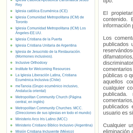
tipo.
Iglesia Católica Apostólica Carismática Jesús
Rey
Iglesia católica Ecuménica (ICE)
El propieta
Iglesia Comunidad Metropolitana (ICM) de
contenido. 
Toronto
información 
Iglesia Comunidad Metropolitana (ICM) Los
Ángeles-EE.UU.
Los comenta
Iglesia Cristiana de la Puerta
publicados 
Iglesia Cristiana Unitaria de Argentina
reservándos
Iglesia de Jesucristo de la Restauración.
difamatorio
(Mormones inclusivos).
discriminat
Inclusive Orthodoxy
comentarios
Institute for Welcoming Resources
públicas o 
La Iglesia Liberación Latina, Cristiana
Ecuménica Inclusiva (Chile)
aquellos c
meTanoia (Grupo ecuménico inclusivo,
cualquier c
Andalucía oriental)
publicada.
Metropolitan Community Church (Página
comentarios,
central, en inglés)
publicados 
Metropolitan Community Churches. MCC.
usuario es s
(Direcciones de sus iglesias en todo el mundo)
Ministerio Arco Iris Latino (MCC)
Cualquier us
Ministerio Cristiano Bíblico Inclusivo (Argentina)
eliminación 
Misión Cristiana Incluyente (México)