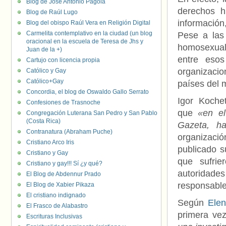
Blog de José Antonio Pagola
derechos 
Blog de Raúl Lugo
información
Blog del obispo Raúl Vera en Religión Digital
Carmelita contemplativo en la ciudad (un blog
Pese a las 
oracional en la escuela de Teresa de Jhs y
homosexual
Juan de la +)
entre eso
Cartujo con licencia propia
organizacio
Católico y Gay
Católico+Gay
países del 
Concordia, el blog de Oswaldo Gallo Serrato
Igor Koche
Confesiones de Trasnoche
que
«en e
Congregación Luterana San Pedro y San Pablo
(Costa Rica)
Gazeta, ha
Contranatura (Abraham Puche)
organización
Cristiano Arco Iris
publicado s
Cristiano y Gay
que sufri
Cristiano y gay!!! Sí ¿y qué?
autoridade
El Blog de Abdennur Prado
responsable
El Blog de Xabier Pikaza
El cristiano indignado
Según
Elen
El Frasco de Alabastro
primera vez
Escrituras Inclusivas