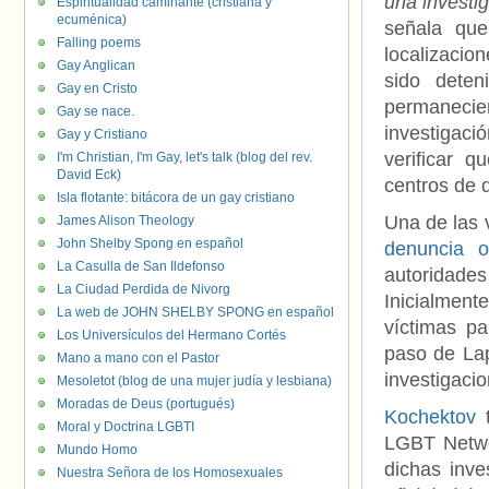
una investi
Espiritualidad caminante (cristiana y
ecuménica)
señala que
Falling poems
localizacio
Gay Anglican
sido deten
Gay en Cristo
permanecie
Gay se nace.
investigaci
Gay y Cristiano
verificar 
I'm Christian, I'm Gay, let's talk (blog del rev.
David Eck)
centros de d
Isla flotante: bitácora de un gay cristiano
Una de las 
James Alison Theology
John Shelby Spong en español
denuncia of
La Casulla de San Ildefonso
autoridad
La Ciudad Perdida de Nivorg
Inicialmente
La web de JOHN SHELBY SPONG en español
víctimas pa
Los Universículos del Hermano Cortés
paso de Lap
Mano a mano con el Pastor
investigacio
Mesoletot (blog de una mujer judía y lesbiana)
Moradas de Deus (portugués)
Kochektov
t
Moral y Doctrina LGBTI
LGBT Networ
Mundo Homo
dichas inv
Nuestra Señora de los Homosexuales