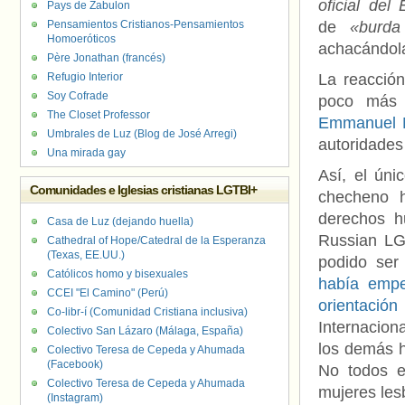
oficial del
Pays de Zabulon
Pensamientos Cristianos-Pensamientos
de
«burda
Homoeróticos
achacándol
Père Jonathan (francés)
Refugio Interior
La reacción
Soy Cofrade
poco más 
The Closet Professor
Emmanuel 
Umbrales de Luz (Blog de José Arregi)
autoridades
Una mirada gay
Así, el úni
Comunidades e Iglesias cristianas LGTBI+
checheno h
derechos h
Casa de Luz (dejando huella)
Russian LG
Cathedral of Hope/Catedral de la Esperanza
(Texas, EE.UU.)
podido ser
Católicos homo y bisexuales
había empe
CCEI "El Camino" (Perú)
orientación
Co-libr-í (Comunidad Cristiana inclusiva)
Internacion
Colectivo San Lázaro (Málaga, España)
los demás ha
Colectivo Teresa de Cepeda y Ahumada
(Facebook)
No todos e
Colectivo Teresa de Cepeda y Ahumada
mujeres les
(Instagram)