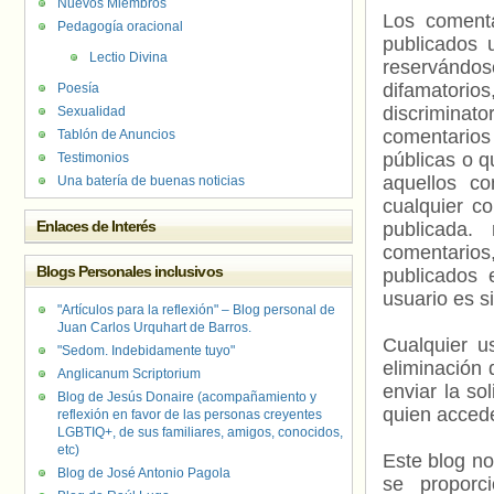
Nuevos Miembros
Los comenta
Pedagogía oracional
publicados 
Lectio Divina
reservándos
difamatorio
Poesía
discriminat
Sexualidad
comentarios
Tablón de Anuncios
públicas o 
Testimonios
aquellos c
Una batería de buenas noticias
cualquier c
Enlaces de Interés
publicada.
comentarios,
Blogs Personales inclusivos
publicados 
usuario es s
"Artículos para la reflexión" – Blog personal de
Juan Carlos Urquhart de Barros.
Cualquier us
"Sedom. Indebidamente tuyo"
eliminación 
Anglicanum Scriptorium
enviar la so
Blog de Jesús Donaire (acompañamiento y
quien accede
reflexión en favor de las personas creyentes
LGBTIQ+, de sus familiares, amigos, conocidos,
etc)
Este blog no
Blog de José Antonio Pagola
se proporc