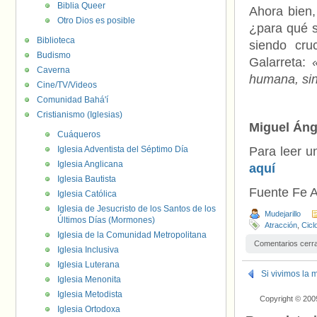
Biblia Queer
Ahora bien,
Otro Dios es posible
¿para qué s
Biblioteca
siendo cru
Budismo
Galarreta:
Caverna
humana, sin
Cine/TV/Videos
Comunidad Bahá'í
Cristianismo (Iglesias)
Miguel Áng
Cuáqueros
Iglesia Adventista del Séptimo Día
Para leer u
Iglesia Anglicana
aquí
Iglesia Bautista
Fuente Fe A
Iglesia Católica
Iglesia de Jesucristo de los Santos de los
Mudejarillo
Últimos Días (Mormones)
Atracción
,
Cicl
Iglesia de la Comunidad Metropolitana
Comentarios cerr
Iglesia Inclusiva
Iglesia Luterana
Si vivimos la 
Iglesia Menonita
Iglesia Metodista
Copyright © 200
Iglesia Ortodoxa