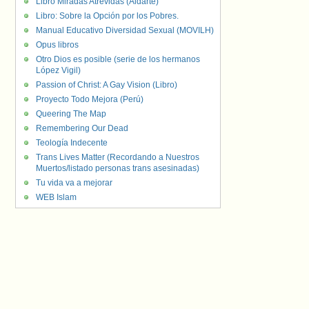
Libro Miradas Atrevidas (Aldarte)
Libro: Sobre la Opción por los Pobres.
Manual Educativo Diversidad Sexual (MOVILH)
Opus libros
Otro Dios es posible (serie de los hermanos
López Vigil)
Passion of Christ: A Gay Vision (Libro)
Proyecto Todo Mejora (Perú)
Queering The Map
Remembering Our Dead
Teología Indecente
Trans Lives Matter (Recordando a Nuestros
Muertos/listado personas trans asesinadas)
Tu vida va a mejorar
WEB Islam