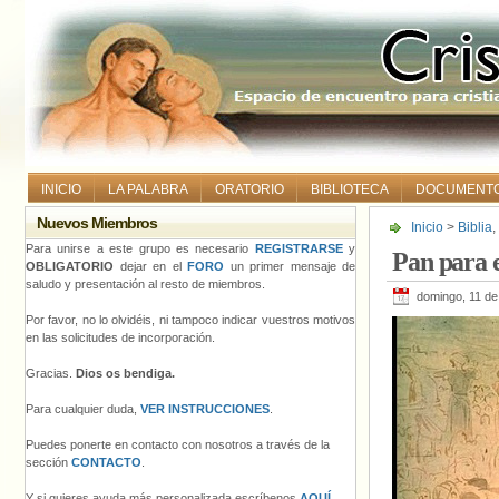
INICIO
LA PALABRA
ORATORIO
BIBLIOTECA
DOCUMENT
Nuevos Miembros
Inicio
>
Biblia
,
Para unirse a este grupo es necesario
REGISTRARSE
y
Pan para 
OBLIGATORIO
dejar en el
FORO
un primer mensaje de
saludo y presentación al resto de miembros.
domingo, 11 de
Por favor, no lo olvidéis, ni tampoco indicar vuestros motivos
en las solicitudes de incorporación.
Gracias.
Dios os bendiga.
Para cualquier duda,
VER INSTRUCCIONES
.
Puedes ponerte en contacto con nosotros a través de la
sección
CONTACTO
.
Y si quieres ayuda más personalizada escríbenos
AQUÍ