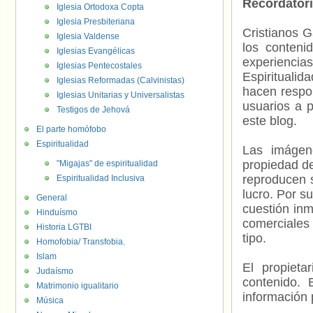
Recordator
Iglesia Ortodoxa Copta
Iglesia Presbiteriana
Cristianos G
Iglesia Valdense
los contenid
Iglesias Evangélicas
experienci
Iglesias Pentecostales
Espiritualid
Iglesias Reformadas (Calvinistas)
hacen respo
Iglesias Unitarias y Universalistas
usuarios a p
Testigos de Jehová
este blog.
El parte homófobo
Espiritualidad
Las imágene
propiedad de
"Migajas" de espiritualidad
reproducen s
Espiritualidad Inclusiva
lucro. Por s
General
cuestión inm
Hinduísmo
comerciales 
Historia LGTBI
tipo.
Homofobia/ Transfobia.
Islam
El propieta
Judaísmo
contenido. 
Matrimonio igualitario
información 
Música