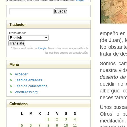
Buscar:
Traductor
empeño en 
Translate to:
(de Juan), 
No obstante
* Servicio ofrecido por
Google
. No nos hacemos responsables de
tratar de de
los posibles errores en la traducción.
Somos cami
Menú
nuestra vid
Acceder
desierto de
Feed de entradas
decidir no
Feed de comentarios
albergue c
WordPress.org
necesitarem
Calendario
Unos buscan 
Otros lo bu
L
M
X
J
V
S
D
1
2
3
4
meditació
5
6
7
8
9
10
11