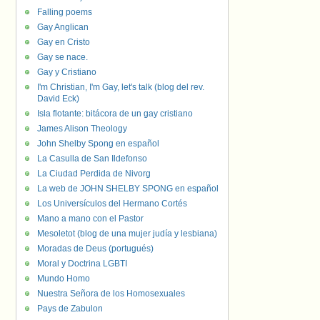
Falling poems
Gay Anglican
Gay en Cristo
Gay se nace.
Gay y Cristiano
I'm Christian, I'm Gay, let's talk (blog del rev.
David Eck)
Isla flotante: bitácora de un gay cristiano
James Alison Theology
John Shelby Spong en español
La Casulla de San Ildefonso
La Ciudad Perdida de Nivorg
La web de JOHN SHELBY SPONG en español
Los Universículos del Hermano Cortés
Mano a mano con el Pastor
Mesoletot (blog de una mujer judía y lesbiana)
Moradas de Deus (portugués)
Moral y Doctrina LGBTI
Mundo Homo
Nuestra Señora de los Homosexuales
Pays de Zabulon