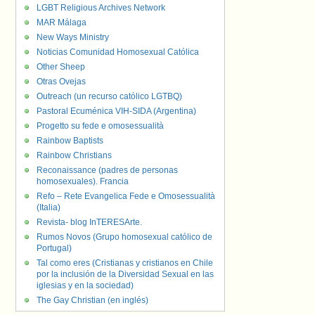
LGBT Religious Archives Network
MAR Málaga
New Ways Ministry
Noticias Comunidad Homosexual Católica
Other Sheep
Otras Ovejas
Outreach (un recurso católico LGTBQ)
Pastoral Ecuménica VIH-SIDA (Argentina)
Progetto su fede e omosessualità
Rainbow Baptists
Rainbow Christians
Reconaissance (padres de personas
homosexuales). Francia
Refo – Rete Evangelica Fede e Omosessualità
(Italia)
Revista- blog InTERESArte.
Rumos Novos (Grupo homosexual católico de
Portugal)
Tal como eres (Cristianas y cristianos en Chile
por la inclusión de la Diversidad Sexual en las
iglesias y en la sociedad)
The Gay Christian (en inglés)