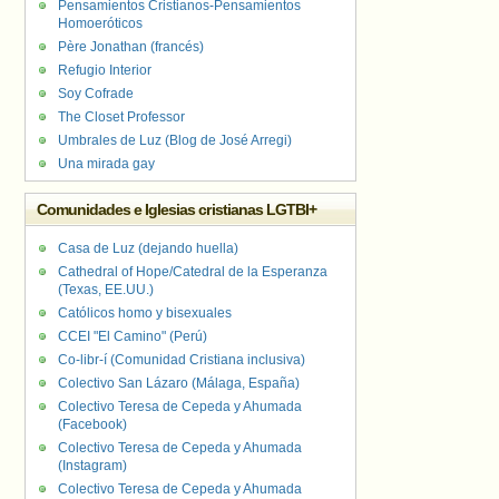
Pensamientos Cristianos-Pensamientos
Homoeróticos
Père Jonathan (francés)
Refugio Interior
Soy Cofrade
The Closet Professor
Umbrales de Luz (Blog de José Arregi)
Una mirada gay
Comunidades e Iglesias cristianas LGTBI+
Casa de Luz (dejando huella)
Cathedral of Hope/Catedral de la Esperanza
(Texas, EE.UU.)
Católicos homo y bisexuales
CCEI "El Camino" (Perú)
Co-libr-í (Comunidad Cristiana inclusiva)
Colectivo San Lázaro (Málaga, España)
Colectivo Teresa de Cepeda y Ahumada
(Facebook)
Colectivo Teresa de Cepeda y Ahumada
(Instagram)
Colectivo Teresa de Cepeda y Ahumada