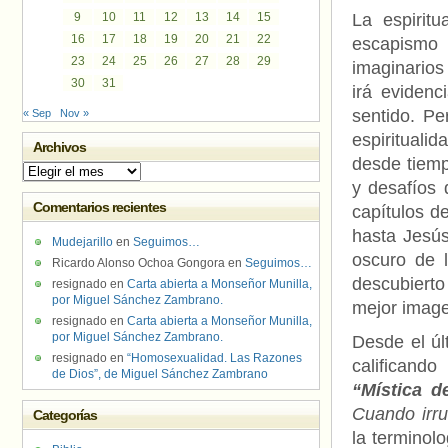
9
10
11
12
13
14
15
La espiritu
16
17
18
19
20
21
22
escapismo 
23
24
25
26
27
28
29
imaginarios
30
31
irá eviden
sentido. Pe
« Sep
Nov »
espirituali
Archivos
desde tiemp
Archivos
y desafíos 
Comentarios recientes
capítulos d
hasta Jesú
Mudejarillo
en
Seguimos…
oscuro de l
Ricardo Alonso Ochoa Gongora
en
Seguimos…
descubierto
resignado
en
Carta abierta a Monseñor Munilla,
por Miguel Sánchez Zambrano.
mejor image
resignado
en
Carta abierta a Monseñor Munilla,
por Miguel Sánchez Zambrano.
Desde el úl
resignado
en
“Homosexualidad. Las Razones
calificando
de Dios”, de Miguel Sánchez Zambrano
“Mística d
Cuando irru
Categorías
la terminolo