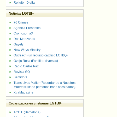
Religión Digital
Noticias LGTBI+
76 Crimes
Agencia Presentes
CromosomaX
Dos Manzanas
Gayety
New Ways Ministry
Outreach (un recurso católico LGTBQ)
Oveja Rosa (Familias diversas)
Radio Carlos Paz
Revista GQ
SentidoG
Trans Lives Matter (Recordando a Nuestros
Muertos/listado personas trans asesinadas)
XtraMagazine
Organizaciones cristianas LGTBI+
ACGIL (Barcelona)