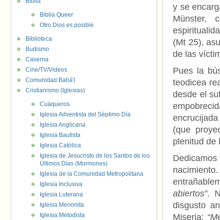
Biblia
y se encarga
Biblia Queer
Münster, 
Otro Dios es posible
espirituali
Biblioteca
(Mt 25), asu
Budismo
de las vícti
Caverna
Pues la bú
Cine/TV/Videos
Comunidad Bahá'í
teodicea re
Cristianismo (Iglesias)
desde el suf
Cuáqueros
empobrecida
Iglesia Adventista del Séptimo Día
encrucijada 
Iglesia Anglicana
(que proye
Iglesia Bautista
plenitud de 
Iglesia Católica
Iglesia de Jesucristo de los Santos de los
Dedicamos e
Últimos Días (Mormones)
nacimient
Iglesia de la Comunidad Metropolitana
entrañable
Iglesia Inclusiva
abiertos”
. 
Iglesia Luterana
disgusto an
Iglesia Menonita
Iglesia Metodista
Miseria:
“Me