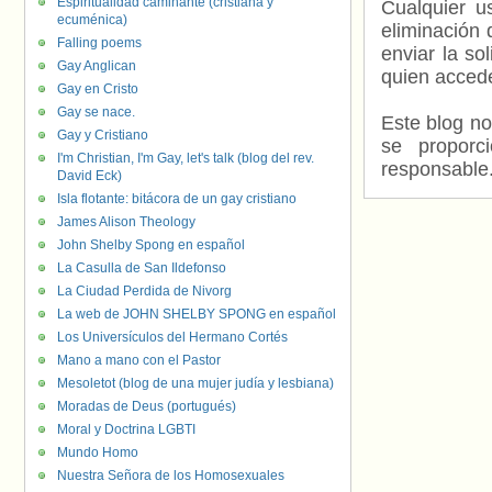
Espiritualidad caminante (cristiana y
Cualquier us
ecuménica)
eliminación 
Falling poems
enviar la so
Gay Anglican
quien accede
Gay en Cristo
Gay se nace.
Este blog no
Gay y Cristiano
se proporc
I'm Christian, I'm Gay, let's talk (blog del rev.
responsable
David Eck)
Isla flotante: bitácora de un gay cristiano
James Alison Theology
John Shelby Spong en español
La Casulla de San Ildefonso
La Ciudad Perdida de Nivorg
La web de JOHN SHELBY SPONG en español
Los Universículos del Hermano Cortés
Mano a mano con el Pastor
Mesoletot (blog de una mujer judía y lesbiana)
Moradas de Deus (portugués)
Moral y Doctrina LGBTI
Mundo Homo
Nuestra Señora de los Homosexuales