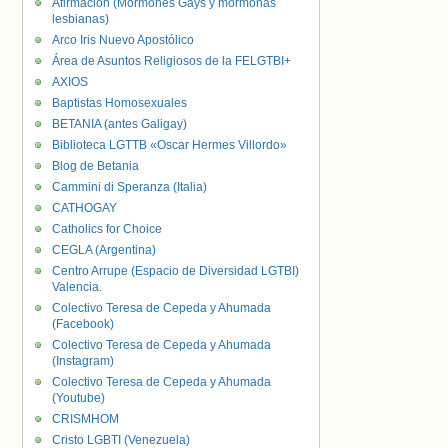
Afirmación (Mormones Gays y mormonas
lesbianas)
Arco Iris Nuevo Apostólico
Área de Asuntos Religiosos de la FELGTBI+
AXIOS
Baptistas Homosexuales
BETANIA (antes Galigay)
Biblioteca LGTTB «Oscar Hermes Villordo»
Blog de Betania
Cammini di Speranza (Italia)
CATHOGAY
Catholics for Choice
CEGLA (Argentina)
Centro Arrupe (Espacio de Diversidad LGTBI)
Valencia.
Colectivo Teresa de Cepeda y Ahumada
(Facebook)
Colectivo Teresa de Cepeda y Ahumada
(Instagram)
Colectivo Teresa de Cepeda y Ahumada
(Youtube)
CRISMHOM
Cristo LGBTI (Venezuela)