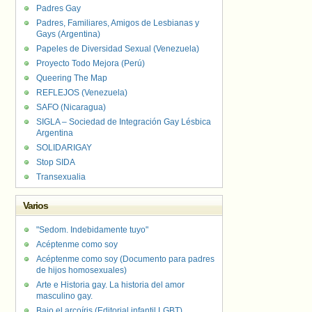
Padres Gay
Padres, Familiares, Amigos de Lesbianas y
Gays (Argentina)
Papeles de Diversidad Sexual (Venezuela)
Proyecto Todo Mejora (Perú)
Queering The Map
REFLEJOS (Venezuela)
SAFO (Nicaragua)
SIGLA – Sociedad de Integración Gay Lésbica
Argentina
SOLIDARIGAY
Stop SIDA
Transexualia
Varios
"Sedom. Indebidamente tuyo"
Acéptenme como soy
Acéptenme como soy (Documento para padres
de hijos homosexuales)
Arte e Historia gay. La historia del amor
masculino gay.
Bajo el arcoíris (Editorial infantil LGBT).