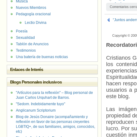
Música
Jesús
Comentarios cerr
Nuevos Miembros
Pedagogía oracional
“Juntos andem
Lectio Divina
Poesía
Copyright © 200
Sexualidad
Tablón de Anuncios
Recordator
Testimonios
Una batería de buenas noticias
Cristianos G
los contenid
Enlaces de Interés
experienci
Espiritualid
Blogs Personales inclusivos
hacen respo
usuarios a p
"Artículos para la reflexión" – Blog personal de
este blog.
Juan Carlos Urquhart de Barros.
"Sedom. Indebidamente tuyo"
Las imágene
Anglicanum Scriptorium
propiedad de
Blog de Jesús Donaire (acompañamiento y
reproducen s
reflexión en favor de las personas creyentes
LGBTIQ+, de sus familiares, amigos, conocidos,
lucro. Por s
etc)
cuestión inm