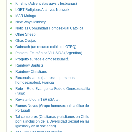
Kinship (Adventistas gays y lesbianas)
LGBT Religious Archives Network
MAR Málaga
New Ways Ministry
Noticias Comunidad Homosexual Católica
Other Sheep
Otras Ovejas
Outreach (un recurso católico LGTBQ)
Pastoral Ecuménica VIH-SIDA (Argentina)
Progetto su fede e omosessualità
Rainbow Baptists
Rainbow Christians
Reconaissance (padres de personas
homosexuales). Francia
Refo – Rete Evangelica Fede e Omosessualità
(Italia)
Revista- blog InTERESArte.
Rumos Novos (Grupo homosexual católico de
Portugal)
Tal como eres (Cristianas y cristianos en Chile
por la inclusión de la Diversidad Sexual en las
iglesias y en la sociedad)