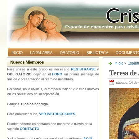
INICIO
LA PALABRA
ORATORIO
BIBLIOTECA
DOCUMENT
Nuevos Miembros
Inicio
>
Espiri
Para unirse a este grupo es necesario
REGISTRARSE
y
Teresa de 
OBLIGATORIO
dejar en el
FORO
un primer mensaje de
saludo y presentación al resto de miembros.
sábado, 14 de 
Por favor, no lo olvidéis, ni tampoco indicar vuestros motivos
en las solicitudes de incorporación.
Gracias.
Dios os bendiga.
Para cualquier duda,
VER INSTRUCCIONES
.
Puedes ponerte en contacto con nosotros a través de la
sección
CONTACTO
.
Y si quieres ayuda más personalizada escríbenos
AQUÍ