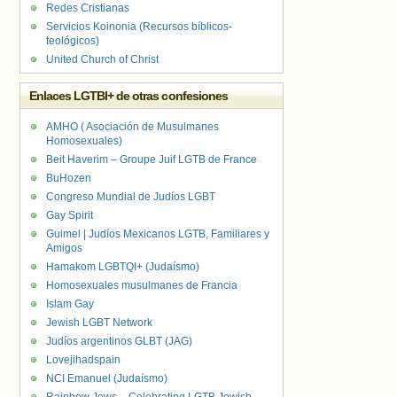
Redes Cristianas
Servicios Koinonia (Recursos bíblicos-
teológicos)
United Church of Christ
Enlaces LGTBI+ de otras confesiones
AMHO ( Asociación de Musulmanes
Homosexuales)
Beit Haverim – Groupe Juif LGTB de France
BuHozen
Congreso Mundial de Judíos LGBT
Gay Spirit
Guimel | Judíos Mexicanos LGTB, Familiares y
Amigos
Hamakom LGBTQI+ (Judaísmo)
Homosexuales musulmanes de Francia
Islam Gay
Jewish LGBT Network
Judíos argentinos GLBT (JAG)
Lovejihadspain
NCI Emanuel (Judaísmo)