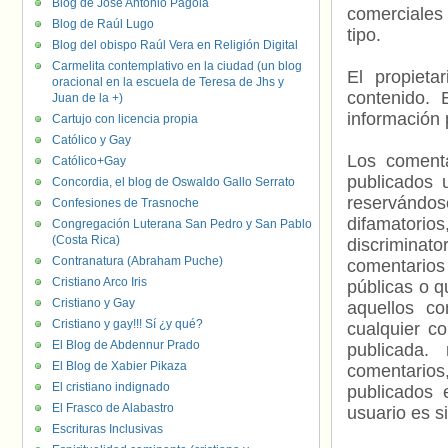
Blog de José Antonio Pagola
comerciales 
Blog de Raúl Lugo
tipo.
Blog del obispo Raúl Vera en Religión Digital
Carmelita contemplativo en la ciudad (un blog
El propieta
oracional en la escuela de Teresa de Jhs y
contenido. 
Juan de la +)
información 
Cartujo con licencia propia
Católico y Gay
Los comenta
Católico+Gay
publicados 
Concordia, el blog de Oswaldo Gallo Serrato
reservándos
Confesiones de Trasnoche
difamatorio
Congregación Luterana San Pedro y San Pablo
(Costa Rica)
discriminat
Contranatura (Abraham Puche)
comentarios
Cristiano Arco Iris
públicas o 
Cristiano y Gay
aquellos c
Cristiano y gay!!! Sí ¿y qué?
cualquier c
El Blog de Abdennur Prado
publicada.
El Blog de Xabier Pikaza
comentarios,
El cristiano indignado
publicados 
El Frasco de Alabastro
usuario es s
Escrituras Inclusivas