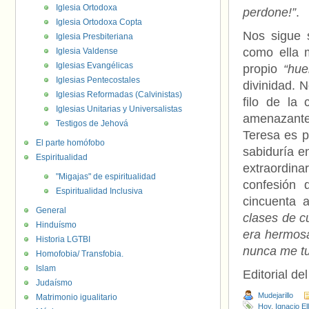
Iglesia Ortodoxa
perdone!”
.
Iglesia Ortodoxa Copta
Nos sigue 
Iglesia Presbiteriana
como ella 
Iglesia Valdense
Iglesias Evangélicas
propio
“hue
Iglesias Pentecostales
divinidad. 
Iglesias Reformadas (Calvinistas)
filo de la 
Iglesias Unitarias y Universalistas
amenazantes
Testigos de Jehová
Teresa es p
El parte homófobo
sabiduría en
Espiritualidad
extraordina
"Migajas" de espiritualidad
confesión 
Espiritualidad Inclusiva
cincuenta 
General
clases de c
Hinduísmo
era hermosa
Historia LGTBI
nunca me tu
Homofobia/ Transfobia.
Islam
Editorial d
Judaísmo
Mudejarillo
Matrimonio igualitario
Hoy
,
Ignacio El