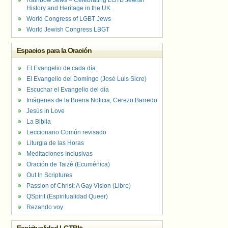
Rainbow Jews – Celebrating LGTB Jewish
History and Heritage in the UK
World Congress of LGBT Jews
World Jewish Congress LBGT
Espacios para la Oración
El Evangelio de cada día
El Evangelio del Domingo (José Luis Sicre)
Escuchar el Evangelio del día
Imágenes de la Buena Noticia, Cerezo Barredo
Jesús in Love
La Biblia
Leccionario Común revisado
Liturgia de las Horas
Meditaciones Inclusivas
Oración de Taizé (Ecuménica)
Out In Scriptures
Passion of Christ: A Gay Vision (Libro)
QSpirit (Espiritualidad Queer)
Rezando voy