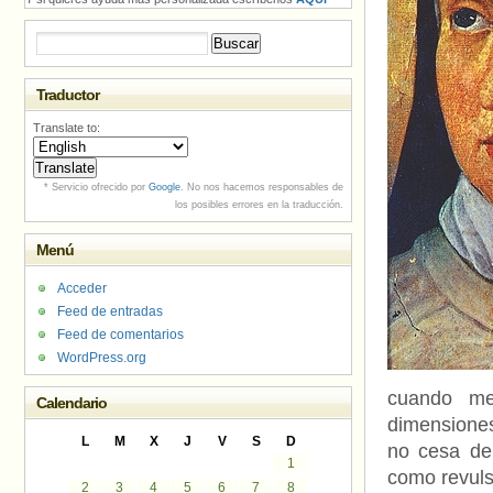
Buscar:
Traductor
Translate to:
* Servicio ofrecido por
Google
. No nos hacemos responsables de
los posibles errores en la traducción.
Menú
Acceder
Feed de entradas
Feed de comentarios
WordPress.org
cuando me
Calendario
dimensiones
L
M
X
J
V
S
D
no cesa de
1
como revuls
2
3
4
5
6
7
8