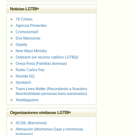
Noticias LGTBI+
76 Crimes
Agencia Presentes
CromosomaX
Dos Manzanas
Gayety
New Ways Ministry
Outreach (un recurso católico LGTBQ)
Oveja Rosa (Familias diversas)
Radio Carlos Paz
Revista GQ
SentidoG
Trans Lives Matter (Recordando a Nuestros
Muertos/listado personas trans asesinadas)
XtraMagazine
Organizaciones cristianas LGTBI+
ACGIL (Barcelona)
Afirmación (Mormones Gays y mormonas
lesbianas)