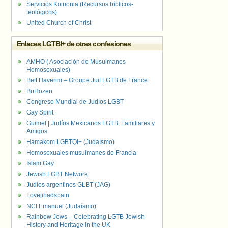
Servicios Koinonia (Recursos bíblicos-
teológicos)
United Church of Christ
Enlaces LGTBI+ de otras confesiones
AMHO ( Asociación de Musulmanes
Homosexuales)
Beit Haverim – Groupe Juif LGTB de France
BuHozen
Congreso Mundial de Judíos LGBT
Gay Spirit
Guimel | Judíos Mexicanos LGTB, Familiares y
Amigos
Hamakom LGBTQI+ (Judaísmo)
Homosexuales musulmanes de Francia
Islam Gay
Jewish LGBT Network
Judíos argentinos GLBT (JAG)
Lovejihadspain
NCI Emanuel (Judaísmo)
Rainbow Jews – Celebrating LGTB Jewish
History and Heritage in the UK