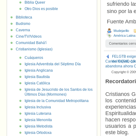
Biblia Queer
sufriendo l
Otro Dios es posible
sino por la
Biblioteca
Fuente Amb
Budismo
Caverna
Mudejarillo
América Latina 
Cine/TV/Videos
Comunidad Bahá'í
Comentarios cerr
Cristianismo (Iglesias)
FELGTB exige a
Cuáqueros
Carina Mejías, que
del COVID-19
Iglesia Adventista del Séptimo Día
abandona ahora 
Iglesia Anglicana
Copyright © 200
Iglesia Bautista
Recordator
Iglesia Católica
Iglesia de Jesucristo de los Santos de los
Cristianos G
Últimos Días (Mormones)
los contenid
Iglesia de la Comunidad Metropolitana
experienci
Iglesia Inclusiva
Espiritualid
Iglesia Luterana
hacen respo
Iglesia Menonita
usuarios a p
Iglesia Metodista
este blog.
Iglesia Ortodoxa