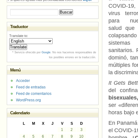
COVID-19
Buscar:
virus terror
para nue
Traductor
salud que 
colapsando
Translate to:
sistemas
sanitarios.
* Servicio ofrecido por
Google
. No nos hacemos responsables de
dominó, tam
los posibles errores en la traducción.
múltiples f
Menú
la discrimi
Acceder
It Gets Bett
Feed de entradas
del confi
Feed de comentarios
bisexuales
WordPress.org
ser «difere
horas bajo 
Calendario
En Panamá h
L
M
X
J
V
S
D
el COVID-19:
1
2
3
4
5
6
7
8
9
10
hombre.
¿C