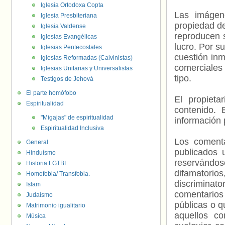
Iglesia Ortodoxa Copta
Las imágene
Iglesia Presbiteriana
propiedad de
Iglesia Valdense
reproducen s
Iglesias Evangélicas
lucro. Por s
Iglesias Pentecostales
cuestión inm
Iglesias Reformadas (Calvinistas)
comerciales 
Iglesias Unitarias y Universalistas
tipo.
Testigos de Jehová
El parte homófobo
El propieta
Espiritualidad
contenido. 
"Migajas" de espiritualidad
información 
Espiritualidad Inclusiva
Los comenta
General
publicados 
Hinduísmo
reservándos
Historia LGTBI
difamatorio
Homofobia/ Transfobia.
discriminat
Islam
comentarios
Judaísmo
públicas o 
Matrimonio igualitario
aquellos c
Música