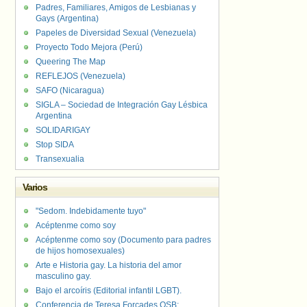
Padres, Familiares, Amigos de Lesbianas y
Gays (Argentina)
Papeles de Diversidad Sexual (Venezuela)
Proyecto Todo Mejora (Perú)
Queering The Map
REFLEJOS (Venezuela)
SAFO (Nicaragua)
SIGLA – Sociedad de Integración Gay Lésbica
Argentina
SOLIDARIGAY
Stop SIDA
Transexualia
Varios
"Sedom. Indebidamente tuyo"
Acéptenme como soy
Acéptenme como soy (Documento para padres
de hijos homosexuales)
Arte e Historia gay. La historia del amor
masculino gay.
Bajo el arcoíris (Editorial infantil LGBT).
Conferencia de Teresa Forcades OSB: