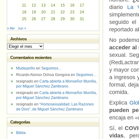
11
12
13
14
15
16
17
diario
La V
18
19
20
21
22
23
24
simplement
25
26
27
28
29
30
31
seguido el
« Abr
Jun »
reportado a
Archivos
No podemo
Archivos
acceder al
sexual. Se
Comentarios recientes
(RedLactra
Mudejarillo
en
Seguimos…
y mayor con
Ricardo Alonso Ochoa Gongora
en
Seguimos…
a ingresos 
resignado
en
Carta abierta a Monseñor Munilla,
formal, dej
por Miguel Sánchez Zambrano.
comida.
resignado
en
Carta abierta a Monseñor Munilla,
por Miguel Sánchez Zambrano.
Explica
Glo
resignado
en
“Homosexualidad. Las Razones
de Dios”, de Miguel Sánchez Zambrano
pueden ped
encaja en
«
Categorías
Sí, el
COVI
Biblia
vidas
, per