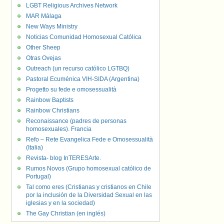
LGBT Religious Archives Network
MAR Málaga
New Ways Ministry
Noticias Comunidad Homosexual Católica
Other Sheep
Otras Ovejas
Outreach (un recurso católico LGTBQ)
Pastoral Ecuménica VIH-SIDA (Argentina)
Progetto su fede e omosessualità
Rainbow Baptists
Rainbow Christians
Reconaissance (padres de personas
homosexuales). Francia
Refo – Rete Evangelica Fede e Omosessualità
(Italia)
Revista- blog InTERESArte.
Rumos Novos (Grupo homosexual católico de
Portugal)
Tal como eres (Cristianas y cristianos en Chile
por la inclusión de la Diversidad Sexual en las
iglesias y en la sociedad)
The Gay Christian (en inglés)