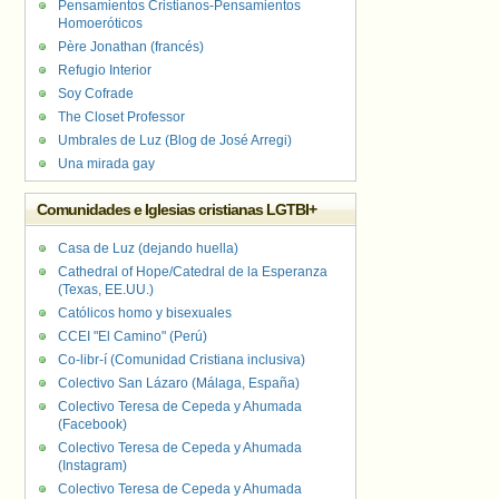
Pensamientos Cristianos-Pensamientos
Homoeróticos
Père Jonathan (francés)
Refugio Interior
Soy Cofrade
The Closet Professor
Umbrales de Luz (Blog de José Arregi)
Una mirada gay
Comunidades e Iglesias cristianas LGTBI+
Casa de Luz (dejando huella)
Cathedral of Hope/Catedral de la Esperanza
(Texas, EE.UU.)
Católicos homo y bisexuales
CCEI "El Camino" (Perú)
Co-libr-í (Comunidad Cristiana inclusiva)
Colectivo San Lázaro (Málaga, España)
Colectivo Teresa de Cepeda y Ahumada
(Facebook)
Colectivo Teresa de Cepeda y Ahumada
(Instagram)
Colectivo Teresa de Cepeda y Ahumada