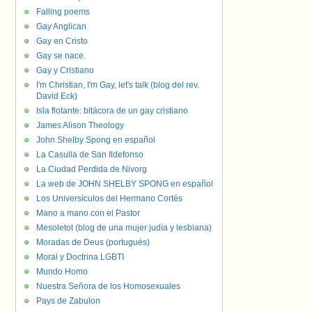
Falling poems
Gay Anglican
Gay en Cristo
Gay se nace.
Gay y Cristiano
I'm Christian, I'm Gay, let's talk (blog del rev.
David Eck)
Isla flotante: bitácora de un gay cristiano
James Alison Theology
John Shelby Spong en español
La Casulla de San Ildefonso
La Ciudad Perdida de Nivorg
La web de JOHN SHELBY SPONG en español
Los Universículos del Hermano Cortés
Mano a mano con el Pastor
Mesoletot (blog de una mujer judía y lesbiana)
Moradas de Deus (portugués)
Moral y Doctrina LGBTI
Mundo Homo
Nuestra Señora de los Homosexuales
Pays de Zabulon