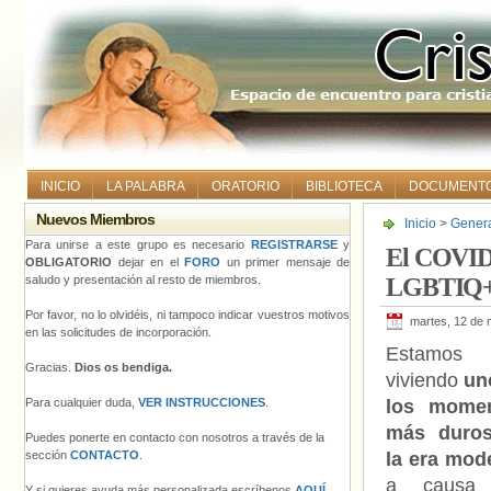
INICIO
LA PALABRA
ORATORIO
BIBLIOTECA
DOCUMENT
Nuevos Miembros
Inicio
>
Gener
LGBTIQ+
Para unirse a este grupo es necesario
REGISTRARSE
y
El COVID-
OBLIGATORIO
dejar en el
FORO
un primer mensaje de
saludo y presentación al resto de miembros.
LGBTIQ
Por favor, no lo olvidéis, ni tampoco indicar vuestros motivos
martes, 12 de
en las solicitudes de incorporación.
Estamos
Gracias.
Dios os bendiga.
viviendo
un
Para cualquier duda,
VER INSTRUCCIONES
.
los mome
más duro
Puedes ponerte en contacto con nosotros a través de la
sección
CONTACTO
.
la era mod
a causa 
Y si quieres ayuda más personalizada escríbenos
AQUÍ