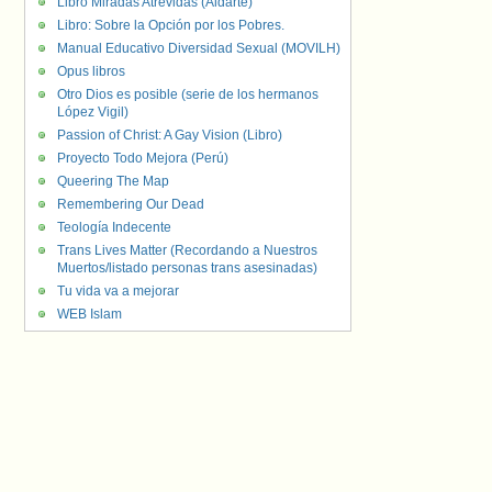
Libro Miradas Atrevidas (Aldarte)
Libro: Sobre la Opción por los Pobres.
Manual Educativo Diversidad Sexual (MOVILH)
Opus libros
Otro Dios es posible (serie de los hermanos
López Vigil)
Passion of Christ: A Gay Vision (Libro)
Proyecto Todo Mejora (Perú)
Queering The Map
Remembering Our Dead
Teología Indecente
Trans Lives Matter (Recordando a Nuestros
Muertos/listado personas trans asesinadas)
Tu vida va a mejorar
WEB Islam