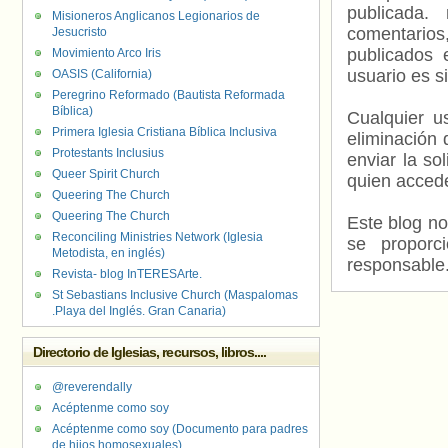
publicada.
Misioneros Anglicanos Legionarios de
comentarios,
Jesucristo
publicados 
Movimiento Arco Iris
usuario es s
OASIS (California)
Peregrino Reformado (Bautista Reformada
Bíblica)
Cualquier us
Primera Iglesia Cristiana Bíblica Inclusiva
eliminación 
Protestants Inclusius
enviar la so
Queer Spirit Church
quien accede
Queering The Church
Queering The Church
Este blog no
Reconciling Ministries Network (Iglesia
se proporc
Metodista, en inglés)
responsable
Revista- blog InTERESArte.
St Sebastians Inclusive Church (Maspalomas
.Playa del Inglés. Gran Canaria)
Directorio de Iglesias, recursos, libros....
@reverendally
Acéptenme como soy
Acéptenme como soy (Documento para padres
de hijos homosexuales)