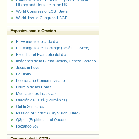
Rainbow Jews – Celebrating LGTB Jewish
History and Heritage in the UK
World Congress of LGBT Jews
World Jewish Congress LBGT
Espacios para la Oración
El Evangelio de cada día
El Evangelio del Domingo (José Luis Sicre)
Escuchar el Evangelio del día
Imágenes de la Buena Noticia, Cerezo Barredo
Jesús in Love
La Biblia
Leccionario Común revisado
Liturgia de las Horas
Meditaciones Inclusivas
Oración de Taizé (Ecuménica)
Out In Scriptures
Passion of Christ: A Gay Vision (Libro)
QSpirit (Espiritualidad Queer)
Rezando voy