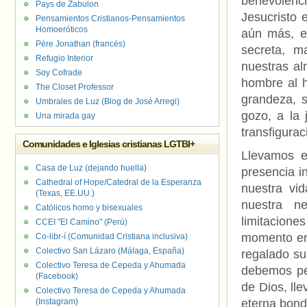
benevolenci
Pays de Zabulon
Jesucristo
Pensamientos Cristianos-Pensamientos
Homoeróticos
aún más, e
Père Jonathan (francés)
secreta, m
Refugio Interior
nuestras al
Soy Cofrade
hombre al h
The Closet Professor
grandeza, s
Umbrales de Luz (Blog de José Arregi)
gozo, a la 
Una mirada gay
transfigurac
Comunidades e Iglesias cristianas LGTBI+
Llevamos e
Casa de Luz (dejando huella)
presencia in
Cathedral of Hope/Catedral de la Esperanza
nuestra vi
(Texas, EE.UU.)
nuestra ne
Católicos homo y bisexuales
limitacion
CCEI "El Camino" (Perú)
momento en 
Co-libr-í (Comunidad Cristiana inclusiva)
Colectivo San Lázaro (Málaga, España)
regalado su
Colectivo Teresa de Cepeda y Ahumada
debemos pen
(Facebook)
de Dios, ll
Colectivo Teresa de Cepeda y Ahumada
(Instagram)
eterna bon