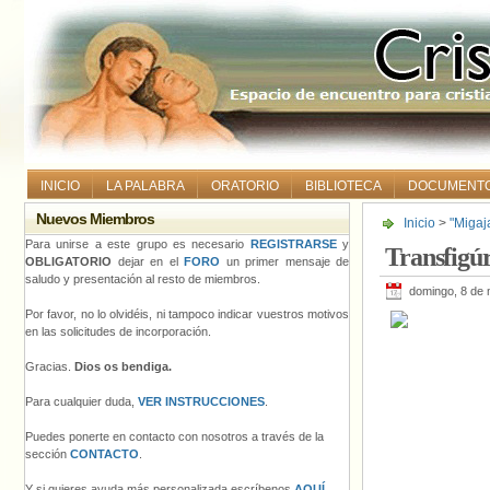
INICIO
LA PALABRA
ORATORIO
BIBLIOTECA
DOCUMENT
Nuevos Miembros
Inicio
>
"Migaj
Para unirse a este grupo es necesario
REGISTRARSE
y
Transfigú
OBLIGATORIO
dejar en el
FORO
un primer mensaje de
saludo y presentación al resto de miembros.
domingo, 8 de
Por favor, no lo olvidéis, ni tampoco indicar vuestros motivos
en las solicitudes de incorporación.
Gracias.
Dios os bendiga.
Para cualquier duda,
VER INSTRUCCIONES
.
Puedes ponerte en contacto con nosotros a través de la
sección
CONTACTO
.
Y si quieres ayuda más personalizada escríbenos
AQUÍ