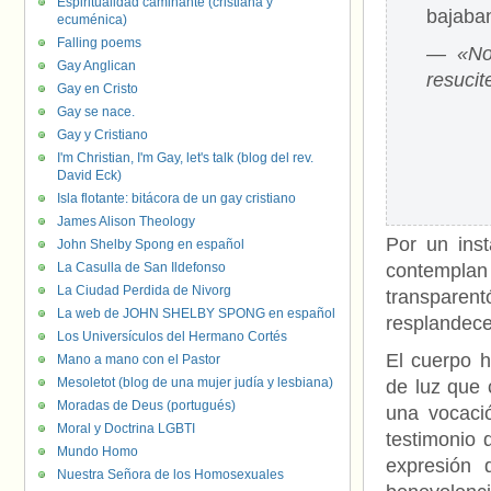
Espiritualidad caminante (cristiana y
bajaba
ecuménica)
Falling poems
― «No 
Gay Anglican
resucit
Gay en Cristo
Gay se nace.
Gay y Cristiano
I'm Christian, I'm Gay, let's talk (blog del rev.
David Eck)
Isla flotante: bitácora de un gay cristiano
James Alison Theology
Por un inst
John Shelby Spong en español
La Casulla de San Ildefonso
contemplan
La Ciudad Perdida de Nivorg
transparen
La web de JOHN SHELBY SPONG en español
resplandece
Los Universículos del Hermano Cortés
El cuerpo 
Mano a mano con el Pastor
Mesoletot (blog de una mujer judía y lesbiana)
de luz que 
Moradas de Deus (portugués)
una vocació
Moral y Doctrina LGBTI
testimonio 
Mundo Homo
expresión 
Nuestra Señora de los Homosexuales