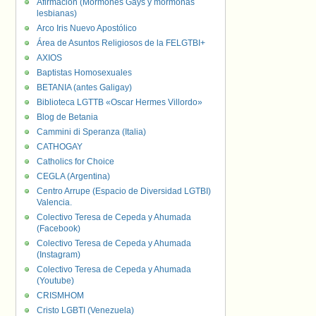
Afirmación (Mormones Gays y mormonas
lesbianas)
Arco Iris Nuevo Apostólico
Área de Asuntos Religiosos de la FELGTBI+
AXIOS
Baptistas Homosexuales
BETANIA (antes Galigay)
Biblioteca LGTTB «Oscar Hermes Villordo»
Blog de Betania
Cammini di Speranza (Italia)
CATHOGAY
Catholics for Choice
CEGLA (Argentina)
Centro Arrupe (Espacio de Diversidad LGTBI)
Valencia.
Colectivo Teresa de Cepeda y Ahumada
(Facebook)
Colectivo Teresa de Cepeda y Ahumada
(Instagram)
Colectivo Teresa de Cepeda y Ahumada
(Youtube)
CRISMHOM
Cristo LGBTI (Venezuela)