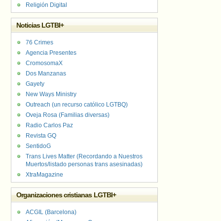
Religión Digital
Noticias LGTBI+
76 Crimes
Agencia Presentes
CromosomaX
Dos Manzanas
Gayety
New Ways Ministry
Outreach (un recurso católico LGTBQ)
Oveja Rosa (Familias diversas)
Radio Carlos Paz
Revista GQ
SentidoG
Trans Lives Matter (Recordando a Nuestros
Muertos/listado personas trans asesinadas)
XtraMagazine
Organizaciones cristianas LGTBI+
ACGIL (Barcelona)