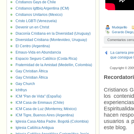
Cristianos Gays de Chile
Cristianos lgttbiq Argentina (ICM)
Cristianos Unitarios (Mexico)
Cristo LGBTI (Venezuela)
Devenir un en Christ
Mudejarillo
Gerardo Diego
Diaconía Cristiana en la Diversidad (Uruguay)
Diversidad Cristiana (Montevideo, Uruguay)
Comentarios cerr
El Centro (Argentina)
Emaus-Vida en Abundancia
La carrera pre
que consigue l
Espacio Seguro Católico (Costa Rica)
Fraternidad de la Amistad (Medellin, Colombia)
Copyright © 200
Gay Christian África
Recordator
Gay Christian África
Gay Church
Cristianos G
Ichthys
los contenid
ICM "Pan de Vida" (España)
experienci
ICM Casa de Emmaus (Chile)
Espiritualid
ICM Casa de Luz (Monterrey, México)
hacen respo
ICM Tigre, Buenos Aires (Argentina)
usuarios a p
Iglesia Casa Abba Padre. Bogotá (Colombia)
este blog.
Iglesia Católica Antigua