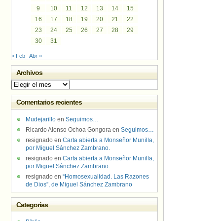
9
10
11
12
13
14
15
16
17
18
19
20
21
22
23
24
25
26
27
28
29
30
31
« Feb
Abr »
Archivos
Archivos
Comentarios recientes
Mudejarillo
en
Seguimos…
Ricardo Alonso Ochoa Gongora
en
Seguimos…
resignado
en
Carta abierta a Monseñor Munilla,
por Miguel Sánchez Zambrano.
resignado
en
Carta abierta a Monseñor Munilla,
por Miguel Sánchez Zambrano.
resignado
en
“Homosexualidad. Las Razones
de Dios”, de Miguel Sánchez Zambrano
Categorías