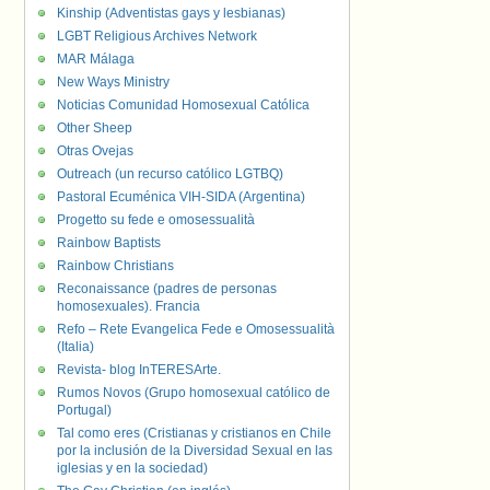
Kinship (Adventistas gays y lesbianas)
LGBT Religious Archives Network
MAR Málaga
New Ways Ministry
Noticias Comunidad Homosexual Católica
Other Sheep
Otras Ovejas
Outreach (un recurso católico LGTBQ)
Pastoral Ecuménica VIH-SIDA (Argentina)
Progetto su fede e omosessualità
Rainbow Baptists
Rainbow Christians
Reconaissance (padres de personas
homosexuales). Francia
Refo – Rete Evangelica Fede e Omosessualità
(Italia)
Revista- blog InTERESArte.
Rumos Novos (Grupo homosexual católico de
Portugal)
Tal como eres (Cristianas y cristianos en Chile
por la inclusión de la Diversidad Sexual en las
iglesias y en la sociedad)