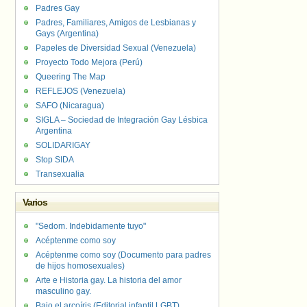
Padres Gay
Padres, Familiares, Amigos de Lesbianas y
Gays (Argentina)
Papeles de Diversidad Sexual (Venezuela)
Proyecto Todo Mejora (Perú)
Queering The Map
REFLEJOS (Venezuela)
SAFO (Nicaragua)
SIGLA – Sociedad de Integración Gay Lésbica
Argentina
SOLIDARIGAY
Stop SIDA
Transexualia
Varios
"Sedom. Indebidamente tuyo"
Acéptenme como soy
Acéptenme como soy (Documento para padres
de hijos homosexuales)
Arte e Historia gay. La historia del amor
masculino gay.
Bajo el arcoíris (Editorial infantil LGBT).