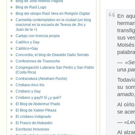
Blog de José Antonio Pagola
Blog de Raúl Lugo
Blog del obispo Raúl Vera en Religión Digital
En aqu
Carmelita contemplativo en la ciudad (un blog
herman
oracional en la escuela de Teresa de Jhs y
Juan de la +)
transfi
Cartujo con licencia propia
sus ves
Católico y Gay
Moisés
Católico+Gay
palabra
Concordia, el blog de Oswaldo Gallo Serrato
Confesiones de Trasnoche
― «Señ
Congregación Luterana San Pedro y San Pablo
una par
(Costa Rica)
Contranatura (Abraham Puche)
Todaví
Cristiano Arco Iris
su som
Cristiano y Gay
amado, 
Cristiano y gay!!! Sí ¿y qué?
Al oírl
El Blog de Abdennur Prado
El Blog de Xabier Pikaza
se acer
El cristiano indignado
― «Lev
El Frasco de Alabastro
Escrituras Inclusivas
Al alza