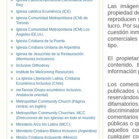
Iglesia Católica Apostólica Carismática Jesús
Rey
Las imágene
Iglesia católica Ecuménica (ICE)
propiedad de
Iglesia Comunidad Metropolitana (ICM) de
reproducen s
Toronto
lucro. Por s
Iglesia Comunidad Metropolitana (ICM) Los
cuestión inm
Ángeles-EE.UU.
comerciales 
Iglesia Cristiana de la Puerta
tipo.
Iglesia Cristiana Unitaria de Argentina
Iglesia de Jesucristo de la Restauración.
El propieta
(Mormones inclusivos).
contenido. 
Inclusive Orthodoxy
información 
Institute for Welcoming Resources
La Iglesia Liberación Latina, Cristiana
Ecuménica Inclusiva (Chile)
Los comenta
meTanoia (Grupo ecuménico inclusivo,
publicados 
Andalucía oriental)
reservándos
Metropolitan Community Church (Página
difamatorio
central, en inglés)
discriminat
Metropolitan Community Churches. MCC.
comentarios
(Direcciones de sus iglesias en todo el mundo)
públicas o 
Ministerio Arco Iris Latino (MCC)
aquellos c
Ministerio Cristiano Bíblico Inclusivo (Argentina)
cualquier c
Misión Cristiana Incluyente (México)