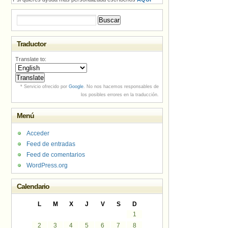
Buscar:
Traductor
Translate to:
* Servicio ofrecido por
Google
. No nos hacemos responsables de
los posibles errores en la traducción.
Menú
Acceder
Feed de entradas
Feed de comentarios
WordPress.org
Calendario
L
M
X
J
V
S
D
1
2
3
4
5
6
7
8