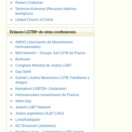
Redes Cristianas
Servicios Koinonia (Recursos bíblicos-
teológicos)
United Church of Christ
Enlaces LGTBI+ de otras confesiones
AMHO ( Asociación de Musulmanes
Homosexuales)
Beit Haverim – Groupe Juif LGTB de France
BuHozen
Congreso Mundial de Judíos LGBT
Gay Spirit
Guimel | Judíos Mexicanos LGTB, Familiares y
Amigos
Hamakom LGBTQI+ (Judaísmo)
Homosexuales musulmanes de Francia
Islam Gay
Jewish LGBT Network
Judíos argentinos GLBT (JAG)
Lovejihadspain
NCI Emanuel (Judaísmo)