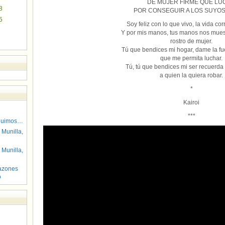
DE MUJER FIRME QUE LU
8
POR CONSEGUIR A LOS SUYOS 
5
Soy feliz con lo que vivo, la vida cor
Y por mis manos, tus manos nos muest
rostro de mujer.
Tú que bendices mi hogar, dame la fu
que me permita luchar.
Tú, tú que bendices mi ser recuerda
a quien la quiera robar.
*
Kairoi
***
guimos…
 Munilla,
 Munilla,
azones
o