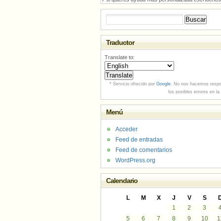
Buscar:
Traductor
Translate to:
* Servicio ofrecido por
Google
. No nos hacemos respo
los posibles errores en la
Menú
Acceder
Feed de entradas
Feed de comentarios
WordPress.org
Calendario
L
M
X
J
V
S
1
2
3
5
6
7
8
9
10
1