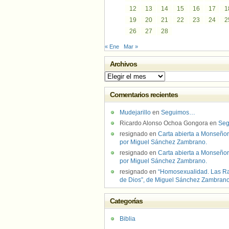
12
13
14
15
16
17
1
19
20
21
22
23
24
2
26
27
28
« Ene
Mar »
Archivos
Archivos
Comentarios recientes
Mudejarillo
en
Seguimos…
Ricardo Alonso Ochoa Gongora
en
Se
resignado
en
Carta abierta a Monseñor
por Miguel Sánchez Zambrano.
resignado
en
Carta abierta a Monseñor
por Miguel Sánchez Zambrano.
resignado
en
“Homosexualidad. Las R
de Dios”, de Miguel Sánchez Zambran
Categorías
Biblia