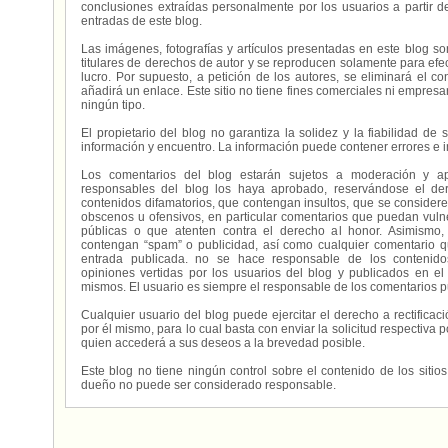
conclusiones extraídas personalmente por los usuarios a partir d
entradas de este blog.
Las imágenes, fotografías y artículos presentadas en este blog s
titulares de derechos de autor y se reproducen solamente para efecto
lucro. Por supuesto, a petición de los autores, se eliminará el 
añadirá un enlace. Este sitio no tiene fines comerciales ni empresa
ningún tipo.
El propietario del blog no garantiza la solidez y la fiabilidad d
información y encuentro. La información puede contener errores e 
Los comentarios del blog estarán sujetos a moderación y a
responsables del blog los haya aprobado, reservándose el der
contenidos difamatorios, que contengan insultos, que se consideren
obscenos u ofensivos, en particular comentarios que puedan vuln
públicas o que atenten contra el derecho al honor. Asimismo,
contengan “spam” o publicidad, así como cualquier comentario q
entrada publicada. no se hace responsable de los contenidos
opiniones vertidas por los usuarios del blog y publicados en el
mismos. El usuario es siempre el responsable de los comentarios p
Cualquier usuario del blog puede ejercitar el derecho a rectifica
por él mismo, para lo cual basta con enviar la solicitud respectiva p
quien accederá a sus deseos a la brevedad posible.
Este blog no tiene ningún control sobre el contenido de los sitio
dueño no puede ser considerado responsable.