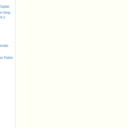
igital
un blog
hs y
errato
an Pablo