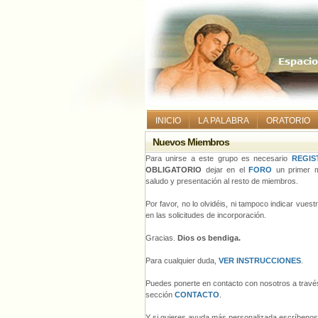
INICIO
LA PALABRA
ORATORIO
Nuevos Miembros
Para unirse a este grupo es necesario
REGIS
OBLIGATORIO
dejar en el
FORO
un primer m
saludo y presentación al resto de miembros.
Por favor, no lo olvidéis, ni tampoco indicar vues
en las solicitudes de incorporación.
Gracias.
Dios os bendiga.
Para cualquier duda,
VER INSTRUCCIONES
.
Puedes ponerte en contacto con nosotros a través
sección
CONTACTO
.
Y si quieres ayuda más personalizada escríbeno