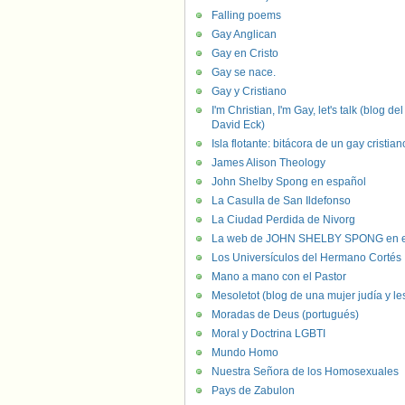
Falling poems
Gay Anglican
Gay en Cristo
Gay se nace.
Gay y Cristiano
I'm Christian, I'm Gay, let's talk (blog del
David Eck)
Isla flotante: bitácora de un gay cristian
James Alison Theology
John Shelby Spong en español
La Casulla de San Ildefonso
La Ciudad Perdida de Nivorg
La web de JOHN SHELBY SPONG en e
Los Universículos del Hermano Cortés
Mano a mano con el Pastor
Mesoletot (blog de una mujer judía y le
Moradas de Deus (portugués)
Moral y Doctrina LGBTI
Mundo Homo
Nuestra Señora de los Homosexuales
Pays de Zabulon