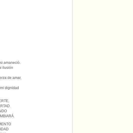
si amaneció.
i ilusión
erza de amar,
 mi dignidad
ERTE,
ERTAD.
UNDO
MBIARÁ.
MENTO
LIDAD