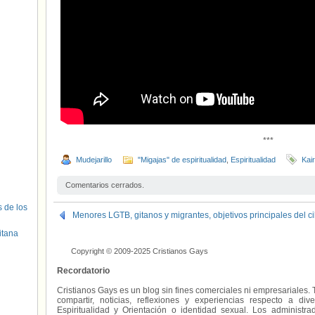
***
Mudejarillo
"Migajas" de espiritualidad
,
Espiritualidad
Kair
Comentarios cerrados.
s de los
Menores LGTB, gitanos y migrantes, objetivos principales del c
itana
Copyright © 2009-2025 Cristianos Gays
Recordatorio
Cristianos Gays es un blog sin fines comerciales ni empresariales. 
compartir, noticias, reflexiones y experiencias respecto a 
Espiritualidad y Orientación o identidad sexual. Los administ