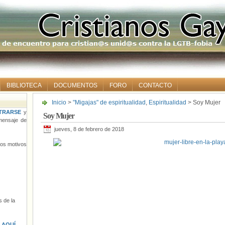
BIBLIOTECA
DOCUMENTOS
FORO
CONTACTO
Inicio
>
"Migajas" de espiritualidad
,
Espiritualidad
> Soy Mujer
TRARSE
y
Soy Mujer
ensaje de
jueves, 8 de febrero de 2018
tros motivos
 de la
s
AQUÍ