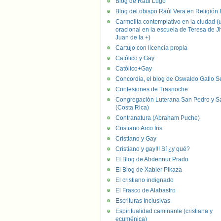
Blog de Raúl Lugo
Blog del obispo Raúl Vera en Religión D
Carmelita contemplativo en la ciudad (
oracional en la escuela de Teresa de J
Juan de la +)
Cartujo con licencia propia
Católico y Gay
Católico+Gay
Concordia, el blog de Oswaldo Gallo S
Confesiones de Trasnoche
Congregación Luterana San Pedro y S
(Costa Rica)
Contranatura (Abraham Puche)
Cristiano Arco Iris
Cristiano y Gay
Cristiano y gay!!! Sí ¿y qué?
El Blog de Abdennur Prado
El Blog de Xabier Pikaza
El cristiano indignado
El Frasco de Alabastro
Escrituras Inclusivas
Espiritualidad caminante (cristiana y
ecuménica)