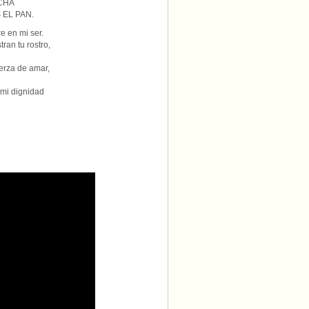
CHA
EL PAN.
re en mi ser.
ran tu rostro,
erza de amar,
 mi dignidad