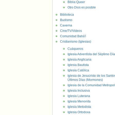
Biblia Queer
Otro Dios es posible
Biblioteca
Budismo
Caverna
Cine/TV/Videos
Comunidad Bahá'í
Cristianismo (Iglesias)
Cuáqueros
Iglesia Adventista del Séptimo Día
Iglesia Anglicana
Iglesia Bautista
Iglesia Católica
Iglesia de Jesucristo de los Santo
Últimos Días (Mormones)
Iglesia de la Comunidad Metropol
Iglesia Inclusiva
Iglesia Luterana
Iglesia Menonita
Iglesia Metodista
Iglesia Ortodoxa