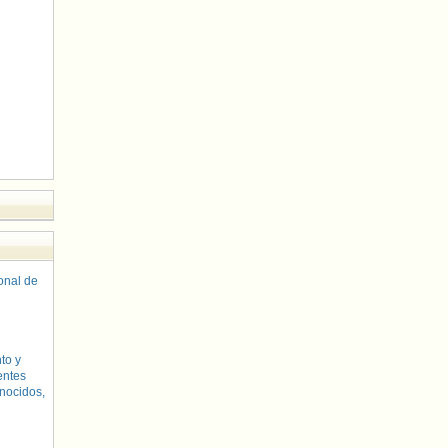
sonal de
to y
entes
nocidos,