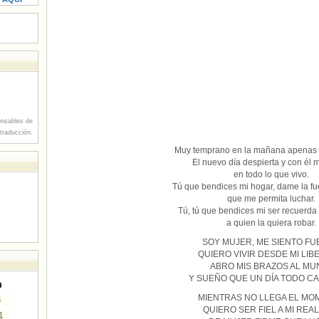
nsables de
 traducción.
Muy temprano en la mañana apenas 
El nuevo día despierta y con él m
en todo lo que vivo.
Tú que bendices mi hogar, dame la fu
que me permita luchar.
Tú, tú que bendices mi ser recuerda
a quien la quiera robar.
SOY MUJER, ME SIENTO FU
QUIERO VIVIR DESDE MI LIB
ABRO MIS BRAZOS AL M
Y SUEÑO QUE UN DÍA TODO CA
D
MIENTRAS NO LLEGA EL MO
4
QUIERO SER FIEL A MI REA
1