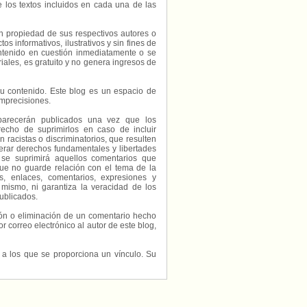
e los textos incluidos en cada una de las
on propiedad de sus respectivos autores o
s informativos, ilustrativos y sin fines de
contenido en cuestión inmediatamente o se
riales, es gratuito y no genera ingresos de
e su contenido. Este blog es un espacio de
imprecisiones.
parecerán publicados una vez que los
echo de suprimirlos en caso de incluir
 racistas o discriminatorios, que resulten
erar derechos fundamentales y libertades
 se suprimirá aquellos comentarios que
ue no guarde relación con el tema de la
, enlaces, comentarios, expresiones y
 mismo, ni garantiza la veracidad de los
ublicados.
ción o eliminación de un comentario hecho
or correo electrónico al autor de este blog,
s a los que se proporciona un vínculo. Su