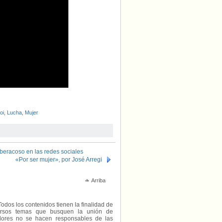
oi
,
Lucha
,
Mujer
iberacoso en las redes sociales
«Por ser mujer», por José Arregi
Arriba
Todos los contenidos tienen la finalidad de
diversos temas que busquen la unión de
radores no se hacen responsables de las